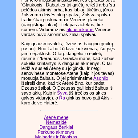
'Glaukopis'. Dabarties tai galėtų reikšti arba 'su
pelėdos akimis' arba, kas labiau tikėtina, jūros
žalsvumo deivės akių spalvą. Žalsva spalva
tradiciškai priskiriama ir Veneros planetai
(dangiškajai akiai) - tiek pas actekus, tiek
šumerų. Viduramžiais
alchemikams
Veneros
vardas buvo sinonimas žaliai spalvai.
Kaip griausmavaldis, Dzeusas baugino graikų
pasaulį. Nuo žaibo žūdavo kiekvienas, išdrįsęs
jam nepaklusti. O tarp daugelio jo epitetų
rasime ir 'keraunos'. Graikai manė, kad žaibus
sukelia krintantys iš dangaus akmenys. O tai
leidžia susieti Atėnę su jo ginklu. Ir netgi
senovinėse monetose Atėnė (kaip ir jos tėvas)
mosuoja žaibais. O jei prisiminsime
Aschilo
išsireiškimą, kad tik Atėnė žino, kur padėti
Dzeuso žaibai. O Dzeusas gali leisti žaibus iš
savo akių. Kaip ir
Šyva
(iš trečiosios akies
galvos viduryje), o
Ra
ginklas buvo pati Akis -
karo deivė Hatorė.
Atėnė mene
Nemezidė
Dangaus ženklai
Perkūno akmenys
Mainadės ir Dionisas