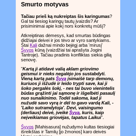
Smurto motyvas
Tačiau prieš ką nukreiptas šis karingumas
?
Gal tai tiesiog karingų tautų įvaizdis? Ar
prisiminimai apie kokį nors konkretų mūšį?
Atkreiptinas dėmesys, kad smurtas būdingas
didžiajai deivei ir jos tėvo ar vyro santykiams.
Štai
Kali
dažnai mindo bejėgį arba 'mirusį'
Šyvos
kūną (vaizdžiai tai aprašyta Jogini
Tantroje). Tačiau pradinis konfliktas siekia gilią
senovę.
"
Kartą ji atidavė valią aklam griovimo
geismui ir nieks negalėjo jos sustabdyti.
Vieną kartą pats
Šyva
įsimaišė tarp demonų,
kuriuos ji išžudė ir leido trypti save, kai ji
šoko pergalės šokį, - nes tai buvo vienintelis
būdas grąžinti jai sąmonę ir išgelbėti pasaulį
nuo sunaikinimo. Todėl sakoma, kad ji
nužudė savo vyrą ir dėl to gavo vardą Kali, -
'Laiko sutramdytoja'. Devi, vaisingumo
(derliaus) deivė, įveikė
Šyvą
, kuris, kaip
neįveikiamas griovėjas, tapatus Laikui
".
Šyvos
[Mahisasura] nužudymo kultas tiesiogiai
išreikštas ir Tamilų [jo žmonos] karo deivės