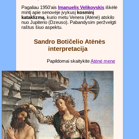
Pagaliau 1950'ais
Imanuelis Velikovskis
iškėlė
mintį apie senovėje įvykusį
kosminį
kataklizmą
, kurio metu Venera (Atėnė) atskilo
nuo Jupiterio (Dzeuso). Pabandysim peržvelgti
raštus šiuo aspektu.
Sandro Botičelio Atėnės
interpretacija
Papildomai skaitykite
Atėnė mene