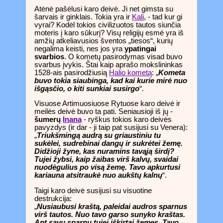
Atėnė pašėlusi karo deivė. Ji net gimsta su
šarvais ir ginklais. Tokia yra ir
Kali
, - tad kur gi
vyrai? Kodėl tokios civilizuotos tautos siunčia
moteris į karo sūkurį? Visų religijų esmė yra iš
amžių atkeliavusios šventos „tiesos“, kurių
negalima keisti, nes jos yra
ypatingai
svarbios
. O kometų pasirodymas visad buvo
svarbus įvykis. Štai kaip aprašo mokslininkas
1528-ais pasirodžiusią
Halio kometą
: „
Kometa
buvo tokia siaubinga, kad kai kurie mirė nuo
išgąsčio, o kiti sunkiai susirgo
“.
Visuose Artimuosiuose Rytuose karo deivė ir
meilės deivė buvo ta pati. Seniausioji iš jų -
šumerų
Inana
- ryškus tokios karo deivės
pavyzdys (ir dar - ji taip pat susijusi su Venera):
„
Triukšmingą audrą su griaustiniu tu
sukėlei, sudrebinai dangų ir sukrėtei žemę.
Didžioji žyne, kas nuramins tavąją širdį?
Tujei žybsi, kaip žaibas virš kalvų, svaidai
nuodėgulius po visą žemę. Tavo apkurtusi
kariauna atsitraukė nuo aukštų kalnų
“.
Taigi karo deivė susijusi su visuotine
destrukcija:
„
Nusiaubusi kraštą, paleidai audros sparnus
virš tautos. Nuo tavo garso sunyko kraštas.
Ant savų sparnų tujei iškirtai žemes. Tavo