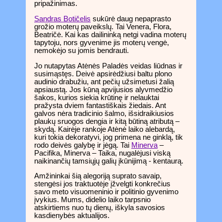
pripažinimas.
Sandras Botičelis
sukūrė daug nepaprasto
grožio moterų paveikslų. Tai Venera, Flora,
Beatričė. Kai kas dailininką netgi vadina moterų
tapytoju, nors gyvenime jis moterų vengė,
nemokėjo su jomis bendrauti.
Jo nutapytas Atėnės Paladės veidas liūdnas ir
susimąstęs. Deivė apsirėdžiusi baltu plono
audinio drabužiu, ant pečių užsimetusi žalią
apsiaustą. Jos kūną apvijusios alyvmedžio
šakos, kurios siekia krūtinę ir nelauktai
pražysta dviem fantastiškais žiedais. Ant
galvos nėra tradicinio šalmo, išsidraikiusios
plaukų sruogos dengia ir kitą būtiną atributą –
skydą. Kairėje rankoje Atėnė laiko alebardą,
kuri tokia dekoratyvi, jog primena ne ginklą, tik
rodo deivės galybę ir jėgą. Tai
Minerva
–
Pacifika, Minerva – Taika, nugalėjusi viską
naikinančių tamsiųjų galių įkūnijimą - kentaurą.
Amžininkai šią alegoriją suprato savaip,
stengėsi jos traktuotėje įžvelgti konkrečius
savo meto visuomeninio ir politinio gyvenimo
įvykius. Mums, didelio laiko tarpsnio
atskirtiems nuo tų dienų, iškyla savosios
kasdienybės aktualijos.