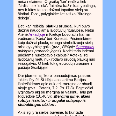
neša nelaimes. O graikų 'ker' reiškia tiek
'širdis', tiek 'siela'. Tai nėra kažin kas ypatinga,
nes ir kitos tautos dažnai tapatino sielą su
širdimi. Pvz., palyginkite lietuviškai 'širdingai
dėkoju'.
Bet 'kar' reiškia '
plaukų sruoga
', kuri buvo
dažnai naudojama laidotuvių ritualuose. Netgi
Atėnė
Arkadijoje
ir Kretoje buvo atitinkamai
vadinama 'Koria' bei 'Koresia'. Prisiminkime,
kaip dažnai plaukų sruoga simbolizuoja sielą
arba gyvybinę galią (pvz.,
Biblijoje
Samsonas
nukirptas praranda jėgas
). Kodėl tada indėnai
priešams nurėždavo skalpus? Actekai irgi
laidotuvių metu nukirpdavo sruogą plaukų nuo
viršugalvio. O kiek tokių epizodų surasime ir
pačioje Graikijoje!
Dar įdomesnis 'kore' panaudojimas prasme
'akies lėlytė'! Ši idėja labai artima Biblijos
išsireiškimas apie dukterį, merginą ar obuolį
akyje (pvz., Patarlių 7:2, Ps 17:8). Egiptiečiai
lygindavo akį su mergina ar vaikinu. Taip pat
Rigvedoje (10.40.9): „
Mergina gimė, akies
rutulys išsirito, - ir augalai sulapojo iš
stebuklingos sėklos
“.
Akis irgi yra sielos buveinė. Iš kur tada