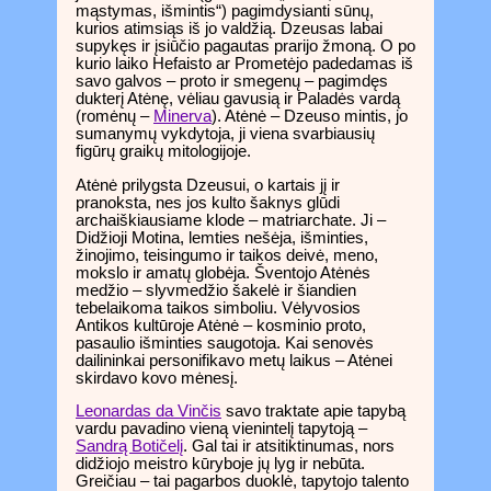
mąstymas, išmintis“) pagimdysianti sūnų,
kurios atimsiąs iš jo valdžią. Dzeusas labai
supykęs ir įsiūčio pagautas prarijo žmoną. O po
kurio laiko Hefaisto ar Prometėjo padedamas iš
savo galvos – proto ir smegenų – pagimdęs
dukterį Atėnę, vėliau gavusią ir Paladės vardą
(romėnų –
Minerva
). Atėnė – Dzeuso mintis, jo
sumanymų vykdytoja, ji viena svarbiausių
figūrų graikų mitologijoje.
Atėnė prilygsta Dzeusui, o kartais jį ir
pranoksta, nes jos kulto šaknys glūdi
archaiškiausiame klode – matriarchate. Ji –
Didžioji Motina, lemties nešėja, išminties,
žinojimo, teisingumo ir taikos deivė, meno,
mokslo ir amatų globėja. Šventojo Atėnės
medžio – slyvmedžio šakelė ir šiandien
tebelaikoma taikos simboliu. Vėlyvosios
Antikos kultūroje Atėnė – kosminio proto,
pasaulio išminties saugotoja. Kai senovės
dailininkai personifikavo metų laikus – Atėnei
skirdavo kovo mėnesį.
Leonardas da Vinčis
savo traktate apie tapybą
vardu pavadino vieną vienintelį tapytoją –
Sandrą Botičelį
. Gal tai ir atsitiktinumas, nors
didžiojo meistro kūryboje jų lyg ir nebūta.
Greičiau – tai pagarbos duoklė, tapytojo talento