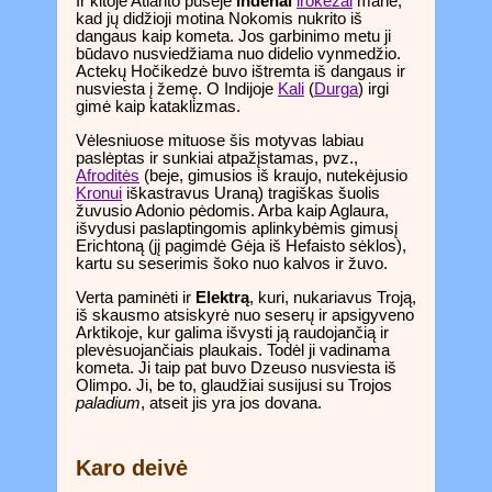
Ir kitoje Atlanto pusėje
indėnai
irokėzai
manė,
kad jų didžioji motina Nokomis nukrito iš
dangaus kaip kometa. Jos garbinimo metu ji
būdavo nusviedžiama nuo didelio vynmedžio.
Actekų Hočikedzė buvo ištremta iš dangaus ir
nusviesta į žemę. O Indijoje
Kali
(
Durga
) irgi
gimė kaip kataklizmas.
Vėlesniuose mituose šis motyvas labiau
paslėptas ir sunkiai atpažįstamas, pvz.,
Afroditės
(beje, gimusios iš kraujo, nutekėjusio
Kronui
iškastravus Uraną) tragiškas šuolis
žuvusio Adonio pėdomis. Arba kaip Aglaura,
išvydusi paslaptingomis aplinkybėmis gimusį
Erichtoną (jį pagimdė Gėja iš Hefaisto sėklos),
kartu su seserimis šoko nuo kalvos ir žuvo.
Verta paminėti ir
Elektrą
, kuri, nukariavus Troją,
iš skausmo atsiskyrė nuo seserų ir apsigyveno
Arktikoje, kur galima išvysti ją raudojančią ir
plevėsuojančiais plaukais. Todėl ji vadinama
kometa. Ji taip pat buvo Dzeuso nusviesta iš
Olimpo. Ji, be to, glaudžiai susijusi su Trojos
paladium
, atseit jis yra jos dovana.
Karo deivė