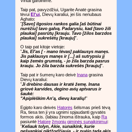
Vintai garbinime.
Taip pat, pavyzdžiui, Ugarite Anatė grasina
tėvui
El'ui
, Dievų karaliui, jei šis nenubaus
Aghato:
"
[Savo] ilgosios rankos galia [aš būtinai
nurėžiu] tavo galvą. Padarysiu, kad [tavo žili
plaukai] pasrūtų [krauju. Tavo [žilos barzdos
plaukai] sukrešėtų [krauju]
".
O taip pat kitoje vietoje:
"
Jis, El'as [ - mano tėvas] paklausys manęs.
Jis paklausys manęs ir [...] aš sutrypsiu jį
kaip žemės grumstą, - jo žila barzda pasrus
krauju. Jo žila barzda sukrešės [krauju]
".
Taip pat ir šumerų karo deivė
Inana
grasina
Dievų karaliui:
"
Ji drebino dausas ir kratė žemę. Inana
griovė karvides, degino avių aptvarus ir
šaukė:
"Apiplėškim An'ą, dievų karalių!
"
Egipto karo deivės
Hatorės
šėlsmas prieš tėvą
Ra, tiesa ten ji yra ugnimi spjaudanti gyvatės
formos akis. (labiau žinoma ištrauka, kaip
Ra
pasiuntė
Hatorę
žmonių giminės sunaikinimui
:
"
Keliauk tolyn, Akie, sunaikink, kurie
nešvankiai piktžodžiauja, - ir nuėjo tada akis