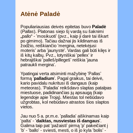
Atėnė Paladė
Populiariausias deivės epitetas buvo
Paladė
(
Pallas
). Platonas siejo šį vardą su šaknimi
„pallo“ - 'mosikuoti' (pvz., kaip ji darė tai iškart
po gimimo). Tačiau dažnai jis kildinamas iš
žodžio, reiškiančio 'mergina, netekėjusi
moteris' arba 'jaunystė'. Vardas gali būti kilęs ir
iš kitų kalbų. Pvz., lotyniškai 'pellex' ir
hebrajiškai 'palleš/pillegeš' reiškia 'jauna
patraukli mergina'.
Ypatingai verta atsiminti mažybinę 'Pallas'
formą '
palladium
'. Pagal graikus, tai deivė,
kario pavidalu nukritusi iš dangaus (kaip
meteoras). 'Paladia' reikšdavo slaptas patalpas
miestuose, padidinančias jų apsaugą (kaip
legendoje apie Troją). Miestas tol nebūdavo
užgrobtas, kol nebūdavo atrastos šios slaptos
vietos.
Jau nuo 5 a. pr.m.e. 'palladia' aiškinamas kaip
'palta' - '
daiktas, nusviestas iš dangaus
'.
Galima taip pat 'pažaisti' pirmą 'p' pakeičiant į
'b' - 'ballo' - sviesti, mesti, o iš jo kyla 'bolis' -