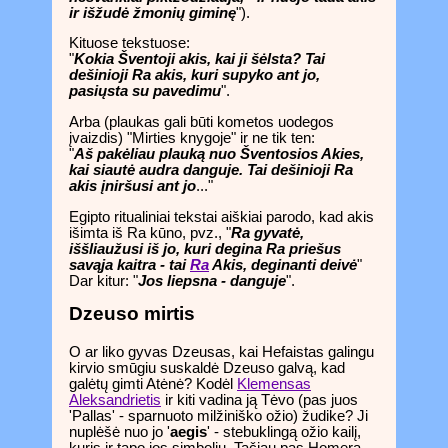
ir išžudė žmonių giminę
").
Kituose tekstuose:
"
Kokia Šventoji akis, kai ji šėlsta? Tai
dešinioji Ra akis, kuri supyko ant jo,
pasiųsta su pavedimu
".
Arba (plaukas gali būti kometos uodegos
įvaizdis) "Mirties knygoje" ir ne tik ten:
"
Aš pakėliau plauką nuo Šventosios Akies,
kai siautė audra danguje. Tai dešinioji Ra
akis įniršusi ant jo
..."
Egipto ritualiniai tekstai aiškiai parodo, kad akis
išimta iš Ra kūno, pvz., "
Ra gyvatė,
iššliaužusi iš jo, kuri degina Ra priešus
savąja kaitra - tai
Ra
Akis, deginanti deivė
"
Dar kitur: "
Jos liepsna - danguje
".
Dzeuso mirtis
O ar liko gyvas Dzeusas, kai Hefaistas galingu
kirvio smūgiu suskaldė Dzeuso galvą, kad
galėtų gimti Atėnė? Kodėl
Klemensas
Aleksandrietis
ir kiti vadina ją Tėvo (pas juos
'Pallas' - sparnuoto milžiniško ožio) žudike? Ji
nuplėšė nuo jo '
aegis
' - stebuklingą ožio kailį,
kuris ir tapo jos simboliu. Tačiau pas Homerą