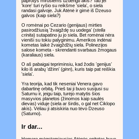
paprotys mirusiems uždengti akis? Tad jei
'kore' turi ryšio su reikšme 'siela', o siela
randasi galvoje. Juk Atėnė ir gimė iš Dzeuso
galvos (kaip siela?)
O romėnai po Cezario (genijaus) mirties
pasirodžiusią 'žvaigždę su uodega' (
stella
crinita
) sutapatino ju jo siela. Bet romėnai nėra
vieniši su tokiu palyginimu. Amerikos indėnai
kometas laikė žvaigždžių siela. Polinezijos
salose kometa - skrendanti svarbaus žmogaus
(karaliaus) siela.
O aš pabaigai tepriminsiu, kad žodis 'genijus'
kilo iš arabų 'džinn' (
ginn
), kuris taip pat reiškia
'siela'.
Yra teorija, kad tik neseniai Venera gavo
dabartinę orbitą. Prieš tai ji buvo susijusi su
Saturnu ir, jeigu taip, turėjo matytis šios
masyvios planetos (žinomos kaip saulės
dievas) viduje (siela ar širdis, o gal net Ciklopo
akis). Vėliau ji atsiskiria nuo tėvo Dzeuso
(Saturno).
Ir dar...
Homero mėgstamiausias Atėnės epitetas buvo