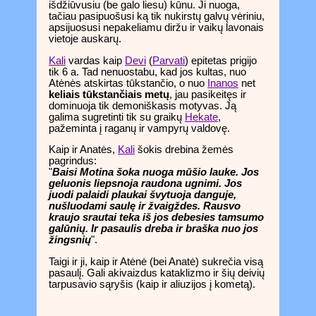
išdžiūvusiu (be galo liesu) kūnu. Ji nuoga,
tačiau pasipuošusi ką tik nukirstų galvų vėriniu,
apsijuosusi nepakeliamu diržu ir vaikų lavonais
vietoje auskarų.
Kali
vardas kaip
Devi
(
Parvati
) epitetas prigijo
tik 6 a. Tad nenuostabu, kad jos kultas, nuo
Atėnės atskirtas tūkstančio, o nuo
Inanos
net
keliais tūkstančiais metų
, jau pasikeitęs ir
dominuoja tik demoniškasis motyvas. Ją
galima sugretinti tik su graikų
Hekate
,
pažeminta į raganų ir vampyrų valdovę.
Kaip ir Anatės,
Kali
šokis drebina žemės
pagrindus:
"
Baisi Motina šoka nuoga mūšio lauke. Jos
geluonis liepsnoja raudona ugnimi. Jos
juodi palaidi plaukai švytuoja danguje,
nušluodami saulę ir žvaigždes. Rausvo
kraujo srautai teka iš jos debesies tamsumo
galūnių. Ir pasaulis dreba ir braška nuo jos
žingsnių
".
Taigi ir ji, kaip ir Atėnė (bei Anatė) sukrečia visą
pasaulį. Gali akivaizdus kataklizmo ir šių deivių
tarpusavio sąryšis (kaip ir aliuzijos į kometą).