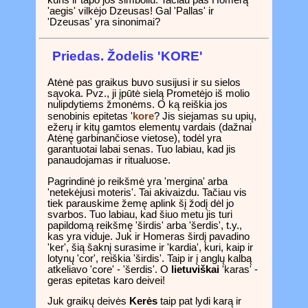
'aegis' vilkėjo Dzeusas! Gal 'Pallas' ir
'Dzeusas' yra sinonimai?
Priedas. Žodelis 'KORE'
Atėnė pas graikus buvo susijusi ir su sielos
sąvoka. Pvz., ji įpūtė sielą Prometėjo iš molio
nulipdytiems žmonėms. O ką reiškia jos
kore
senobinis epitetas '
? Jis siejamas su upių,
ežerų ir kitų gamtos elementų vardais (dažnai
Atėnę garbinančiose vietose), todėl yra
garantuotai labai senas. Tuo labiau, kad jis
panaudojamas ir ritualuose.
Pagrindinė jo reikšmė yra 'mergina' arba
'netekėjusi moteris'. Tai akivaizdu. Tačiau vis
tiek parauskime žemę aplink šį žodį dėl jo
svarbos. Tuo labiau, kad šiuo metu jis turi
papildomą reikšmę 'širdis' arba 'šerdis', t.y.,
kas yra viduje. Juk ir Homeras širdį pavadino
'ker', šią šaknį surasime ir 'kardia', kuri, kaip ir
lotynų 'cor', reiškia 'širdis'. Taip ir į anglų kalbą
atkeliavo 'core' - 'šerdis'. O
lietuviškai
'karas' -
geras epitetas karo deivei!
Juk graikų deivės
Kerės
taip pat lydi karą ir