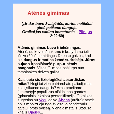
Atėnės gimimas
(„
Ir dar buvo žvaigždės, kurios netikėtai
gimė pačiame danguje.
Graikai jas vadino kometomis
“.
Plinijus
2:22:89)
Atėnės
gimimas buvo triukšmingas:
Atėnė, su kovos šauksmu ir kratydama ietį,
išsiveržė iš nemirtingos Dzeuso galvos, kad
net
dangus ir motina žemė sudrebėjo. Jūros
sujudo irpasišiaušė purpurinėmis
bangomis
. Visas Olimpas pašiurpo nuo
tamsiaakės deivės galios.
Ką slepia šis fiziologiškai absurdiškas
mitas
? Negi tai vien patriarchato paliudijimas,
kaip įsikando daugelis? Arba praeitame
šimtmetyje populiarus aiškinimas gamtos
(griaustinio ir žaibo) personifikacija. O kai kas
sugretino su
Vedų
deive
Ahana
(aušra): atseit
abi simbolizuoja ryto šviesą, o bendresniu
atveju, proto šviesą. Viena gimsta iš Dzeuso,
kita iš
Djauso
...