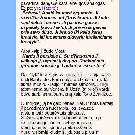
pavadina 'dangaus karaliene' (jos analogas
Egipte yra
Hatorė
):
„
Pažvelki, Anatė kaunasi lygumoje. Ji
skerdžia žmones ant jūros kranto. Ji žudo
saulėtekio žmones. Ji pasiriša galvas
užpakaly [savo kaklo]. Ji priveržia galvas
prie savo diržo. Ji braido iki kelių karių
kraujyje, iki juosmens didvyrių krešančiame
kraujyje
“.
Arba kaip ji žudo Motą:
"
Kardu ji perskėlė jį. Su džiaugsmu ji
valkiojo jį, ugnimi jį degino. Rankinėmis
girnomis sumalė jį. Laukuose išbarstė jį
".
Dar šlykštesnis jos vaizdas, kai ji suryja savo
brolį Baalą. Jos karo šokis drebina žemę. Tai
tikras mūšio, kraujo ir mirties simbolis. Ji irgi
tapatinama su Venera, ir Uzza (stiprioji) vardu
buvo garbinama saracėnų kaip Ryto žvaigždė.
O Indijoje į ją be galo panaši
Kali
. Ir nors kartais
ji pavadinama nuostabia, jos išvaizda
atstumianti: sutaršytais plaukais,
žaižaruojančiom ir raudonom akimis, ilgu
išsikišusiu geluonimi vietoje liežuvio,
kraujuotomis lūpomis, milžiniškomis
nusvirusiomis krūtimis, įdubusiu pilvu ir