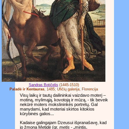
Sandras Botičelis
(1445-1510)
Paladė ir Kentauras
, 1485; Ufičių galerija, Florencija
Visų laikų ir tautų dailininkai vaizdavo moterį –
motiną, mylimąją, kovotoją ir mūzą, - tik beveik
nekūrė moters mokslininkės portretų. Gal
manydami, kad moteriai skirtos kitokios
kūrybinės galios...
Kadaise galingajam Dzeusui išpranašavę, kad
jo žmona Metidė (gr.
metis
- „mintis,