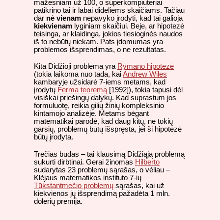
mažesniam už 100, o superkompiuteriai
patikrino tai ir labai dideliems skaičiams. Tačiau
dar
nė vienam
nepavyko įrodyti, kad tai galioja
kiekvienam
lyginiam skaičiui. Beje, ar hipotezė
teisinga, ar klaidinga, jokios tiesioginės naudos
iš to nebūtų niekam. Pats įdomumas yra
problemos išsprendimas, o ne rezultatas.
Kita Didžioji problema yra
Rymano hipotezė
(tokia laikoma nuo tada, kai
Andrew Wiles
kambaryje užsidarė 7-iems metams, kad
įrodytų
Ferma teoremą
[1992]), tokia tapusi dėl
visiškai priešingų dalykų. Kad suprastum jos
formuluotę, reikia gilių žinių kompleksinio
kintamojo analizėje. Metams bėgant
matematikai parodė, kad daug kitų, ne tokių
garsių, problemų būtų išspręsta, jei ši hipotezė
būtų įrodyta.
Trečias būdas – tai klausimą Didžiąją problemą
sukurti dirbtinai. Gerai žinomas
Hilberto
sudarytas 23 problemų sąrašas, o vėliau –
Klėjaus matematikos instituto 7-ių
Tūkstantmečio problemų
sąrašas, kai už
kiekvienos jų išsprendimą pažadėta 1 mln.
dolerių premija.