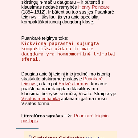
skirtingų n-mačių daugdarų – ir būtent šis
klausimas nedavė ramybės
Henry Poincare
(1854-1912). Ir būtent su tuo susijęs Puankarė
teiginys – tiksliau, jis yra apie specialią
kompaktiškai jungių daugdarų klasę.
Puankarė teiginys toks:
Kiekviena paprastai sujungta
kompaktiška uždara trimatė
daugdara yra homeomorfinė trimatei
sferai.
Daugiau apie šį teiginį ir jo įrodinėjimo istoriją
skaitykite atskirame puslapyje
Puankarė
teiginys
, o taip pat
Erdvės formos
, kuriame
paaiškinama ir daugdarų klasifikavimo
klausimai bei ryšis su mūsų Visata. Straipsnyje
Visatos mechanika
aptariami galima mūsų
Visatos forma.
Literatūros sąrašas
– žr.
Puankarė teiginio
puslapis
*)