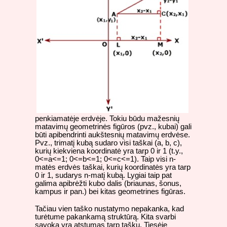
penkiamatėje erdvėje. Tokiu būdu mažesnių
matavimų geometrinės figūros (pvz., kubai) gali
būti apibendrinti aukštesnių matavimų erdvėse.
Pvz., trimatį kubą sudaro visi taškai (a, b, c),
kurių kiekviena koordinatė yra tarp 0 ir 1 (t.y.,
0<=a<=1; 0<=b<=1; 0<=c<=1). Taip visi n-
matės erdvės taškai, kurių koordinatės yra tarp
0 ir 1, sudarys n-matį kubą. Lygiai taip pat
galima apibrėžti kubo dalis (briaunas, šonus,
kampus ir pan.) bei kitas geometrines figūras.
Tačiau vien taško nustatymo nepakanka, kad
turėtume pakankamą struktūrą. Kita svarbi
sąvoka yra atstumas tarp taškų. Tiesėje