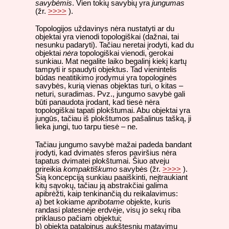
savybėmis
. Vien tokių savybių yra
jungumas
(žr.
>>>>
).
Topologijos uždavinys nėra nustatyti ar du
objektai yra vienodi topologiškai (dažnai, tai
nesunku padaryti). Tačiau neretai įrodyti, kad du
objektai
nėra
topologiškai vienodi, gerokai
sunkiau. Mat negalite laiko begalinį kiekį kartų
tampyti ir spaudyti objektus. Tad vienintelis
būdas neatitikimo įrodymui yra topologinės
savybės, kurią vienas objektas turi, o kitas –
neturi, suradimas. Pvz., jungumo savybė gali
būti panaudota įrodant, kad tiesė nėra
topologiškai tapati plokštumai. Abu objektai yra
jungūs, tačiau iš plokštumos pašalinus tašką, ji
lieka jungi, tuo tarpu tiesė – ne.
Tačiau jungumo savybė mažai padeda bandant
įrodyti, kad dvimatės sferos paviršius nėra
tapatus dvimatei plokštumai. Šiuo atveju
prireikia
kompaktiškumo
savybės (žr.
>>>>
).
Šią koncepciją sunkiau paaiškinti, neįtraukiant
kitų sąvokų, tačiau ją abstrakčiai galima
apibrėžti, kaip tenkinančią du reikalavimus:
a) bet kokiame
apribotame
objekte, kuris
randasi platesnėje erdvėje, visų jo sekų riba
priklauso pačiam objektui;
b) objektą patalpinus aukštesnių matavimų