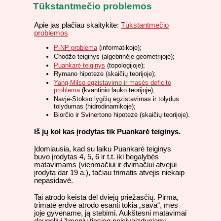
Tūkstantmečio problemos
Apie jas plačiau skaitykite:
Tūkstantmečio
problemos
P-NP problema
(informatikoje);
Chodžo teiginys (algebrinėje geometrijoje);
Puankarė teiginys
(topologijoje);
Rymano hipotezė (skaičių teorijoje);
Yang-Milso egzistavimo ir masės deficito
problema
(kvantinio lauko teorijoje);
Navjė-Stokso lygčių egzistavimas ir tolydus
tolydumas (hidrodinamikoje);
Biorčio ir Svinertono hipotezė (skaičių teorijoje).
Iš jų kol kas įrodytas tik Puankarė teiginys.
Įdomiausia, kad su laiku Puankarė teiginys
buvo įrodytas 4, 5, 6 ir t.t. iki begalybės
matavimams (vienmačiui ir dvimačiui atvejui
įrodyta dar 19 a.), tačiau trimatis atvejis niekaip
nepasidavė.
Tai atrodo keista dėl dviejų priežasčių. Pirma,
trimatė erdvė atrodo esanti tokia „sava“, mes
joje gyvename, ją stebimi. Aukštesni matavimai