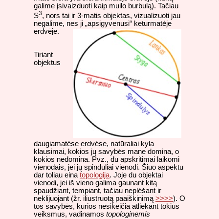
galime įsivaizduoti kaip muilo burbulą). Tačiau
3
S
, nors tai ir 3-matis objektas, vizualizuoti jau
negalime, nes ji „apsigyvenusi“ keturmatėje
erdvėje.
Tiriant
objektus
daugiamatėse erdvėse, natūraliai kyla
klausimai, kokios jų savybės mane domina, o
kokios nedomina. Pvz., du apskritimai laikomi
vienodais, jei jų spinduliai vienodi. Šiuo aspektu
dar toliau eina
topologija
. Joje du objektai
vienodi, jei iš vieno galima gaunant kitą
spaudžiant, tempiant, tačiau neplėšant ir
neklijuojant (žr. iliustruotą paaiškinimą
>>>>
). O
tos savybės, kurios nesikeičia atliekant tokius
veiksmus, vadinamos
topologinėmis