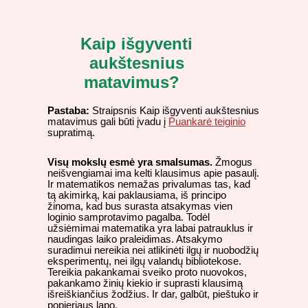
Kaip išgyventi
aukštesnius
matavimus?
Pastaba:
Straipsnis Kaip išgyventi aukštesnius
matavimus gali būti įvadu į
Puankarė teiginio
supratimą.
Visų mokslų esmė yra smalsumas.
Žmogus
neišvengiamai ima kelti klausimus apie pasaulį.
Ir matematikos nemažas privalumas tas, kad
tą akimirką, kai paklausiama, iš principo
žinoma, kad bus surasta atsakymas vien
loginio samprotavimo pagalba. Todėl
užsiėmimai matematika yra labai patrauklus ir
naudingas laiko praleidimas. Atsakymo
suradimui nereikia nei atlikinėti ilgų ir nuobodžių
eksperimentų, nei ilgų valandų bibliotekose.
Tereikia pakankamai sveiko proto nuovokos,
pakankamo žinių kiekio ir suprasti klausimą
išreiškiančius žodžius. Ir dar, galbūt, pieštuko ir
popieriaus lapo.