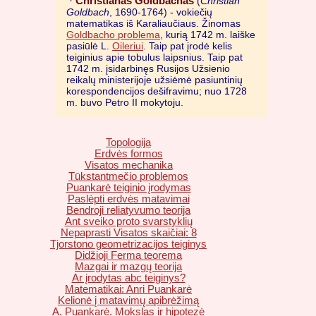
Christianas Goldbachas
(
Christian
Goldbach
, 1690-1764) - vokiečių
matematikas iš Karaliaučiaus. Žinomas
Goldbacho problema
, kurią 1742 m. laiške
pasiūlė L.
Oileriui
. Taip pat įrodė kelis
teiginius apie tobulus laipsnius. Taip pat
1742 m. įsidarbinęs Rusijos Užsienio
reikalų ministerijoje užsiėmė pasiuntinių
korespondencijos dešifravimu; nuo 1728
m. buvo Petro II mokytoju.
Topologija
Erdvės formos
Visatos mechanika
Tūkstantmečio problemos
Puankarė teiginio įrodymas
Paslėpti erdvės matavimai
Bendroji reliatyvumo teorija
Ant sveiko proto svarstyklių
Nepaprasti Visatos skaičiai: 8
Tjorstono geometrizacijos teiginys
Didžioji Ferma teorema
Mazgai ir mazgų teorija
Ar įrodytas abc teiginys?
Matematikai: Anri Puankarė
Kelionė į matavimų apibrėžimą
A. Puankarė. Mokslas ir hipotezė