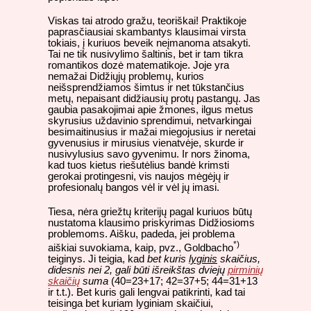
Viskas tai atrodo gražu, teoriškai! Praktikoje
paprasčiausiai skambantys klausimai virsta
tokiais, į kuriuos beveik neįmanoma atsakyti.
Tai ne tik nusivylimo šaltinis, bet ir tam tikra
romantikos dozė matematikoje. Joje yra
nemažai Didžiųjų problemų, kurios
neišsprendžiamos šimtus ir net tūkstančius
metų, nepaisant didžiausių protų pastangų. Jas
gaubia pasakojimai apie žmones, ilgus metus
skyrusius uždavinio sprendimui, netvarkingai
besimaitinusius ir mažai miegojusius ir neretai
gyvenusius ir mirusius vienatvėje, skurde ir
nusivylusius savo gyvenimu. Ir nors žinoma,
kad tuos kietus riešutėlius bandė krimsti
gerokai protingesni, vis naujos mėgėjų ir
profesionalų bangos vėl ir vėl jų imasi.
Tiesa, nėra griežtų kriterijų pagal kuriuos būtų
nustatoma klausimo priskyrimas Didžiosioms
problemoms. Aišku, padeda, jei problema
*)
aiškiai suvokiama, kaip, pvz., Goldbacho
teiginys. Ji teigia, kad
bet kuris
lyginis
skaičius,
didesnis nei 2, gali būti išreikštas dviejų
pirminių
skaičių
suma
(40=23+17; 42=37+5; 44=31+13
ir t.t.). Bet kuris gali lengvai patikrinti, kad tai
teisinga bet kuriam lyginiam skaičiui,