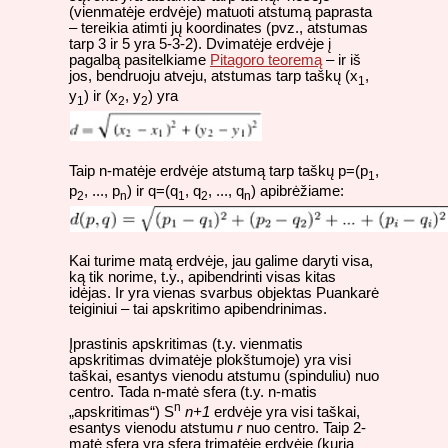
(vienmatėje erdvėje) matuoti atstumą paprasta
– tereikia atimti jų koordinates (pvz., atstumas
tarp 3 ir 5 yra 5-3-2). Dvimatėje erdvėje į
pagalbą pasitelkiame
Pitagoro teoremą
– ir iš
jos, bendruoju atveju, atstumas tarp taškų (x
,
1
y
) ir (x
, y
) yra
1
2
2
Taip n-matėje erdvėje atstumą tarp taškų p=(p
,
1
p
, ..., p
) ir q=(q
, q
, ..., q
) apibrėžiame:
2
n
1
2
n
Kai turime matą erdvėje, jau galime daryti visa,
ką tik norime, t.y., apibendrinti visas kitas
idėjas. Ir yra vienas svarbus objektas Puankarė
teiginiui – tai apskritimo apibendrinimas.
Įprastinis apskritimas (t.y. vienmatis
apskritimas dvimatėje plokštumoje) yra visi
taškai, esantys vienodu atstumu (spinduliu) nuo
centro. Tada n-matė sfera (t.y. n-matis
n
„apskritimas“) S
n+1
erdvėje yra visi taškai,
esantys vienodu atstumu
r
nuo centro. Taip 2-
matė sfera yra sfera trimatėje erdvėje (kurią