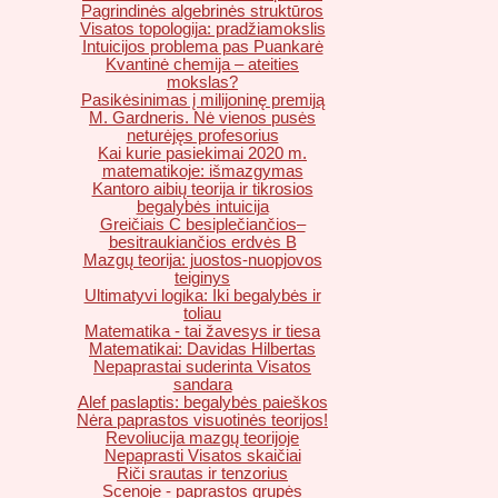
Pagrindinės algebrinės struktūros
Visatos topologija: pradžiamokslis
Intuicijos problema pas Puankarė
Kvantinė chemija – ateities
mokslas?
Pasikėsinimas į milijoninę premiją
M. Gardneris. Nė vienos pusės
neturėjęs profesorius
Kai kurie pasiekimai 2020 m.
matematikoje: išmazgymas
Kantoro aibių teorija ir tikrosios
begalybės intuicija
Greičiais C besiplečiančios–
besitraukiančios erdvės B
Mazgų teorija: juostos-nuopjovos
teiginys
Ultimatyvi logika: Iki begalybės ir
toliau
Matematika - tai žavesys ir tiesa
Matematikai: Davidas Hilbertas
Nepaprastai suderinta Visatos
sandara
Alef paslaptis: begalybės paieškos
Nėra paprastos visuotinės teorijos!
Revoliucija mazgų teorijoje
Nepaprasti Visatos skaičiai
Riči srautas ir tenzorius
Scenoje - paprastos grupės