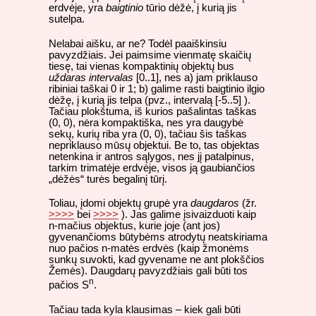
erdvėje, yra
baigtinio
tūrio dėžė, į kurią jis
sutelpa.
Nelabai aišku, ar ne? Todėl paaiškinsiu
pavyzdžiais. Jei paimsime vienmatę skaičių
tiesę, tai vienas kompaktinių objektų bus
uždaras intervalas
[0..1], nes a) jam priklauso
ribiniai taškai 0 ir 1; b) galime rasti baigtinio ilgio
dėžę, į kurią jis telpa (pvz., intervalą [-5..5] ).
Tačiau plokštuma, iš kurios pašalintas taškas
(0, 0), nėra kompaktiška, nes yra daugybė
sekų, kurių riba yra (0, 0), tačiau šis taškas
nepriklauso mūsų objektui. Be to, tas objektas
netenkina ir antros sąlygos, nes jį patalpinus,
tarkim trimatėje erdvėje, visos ją gaubiančios
„dėžės“ turės begalinį tūrį.
Toliau, įdomi objektų grupė yra
daugdaros
(žr.
>>>>
bei
>>>>
). Jas galime įsivaizduoti kaip
n-mačius objektus, kurie joje (ant jos)
gyvenančioms būtybėms atrodytų neatskiriama
nuo pačios n-matės erdvės (kaip žmonėms
sunkų suvokti, kad gyvename ne ant plokščios
Žemės). Daugdarų pavyzdžiais gali būti tos
n
pačios S
.
Tačiau tada kyla klausimas – kiek gali būti