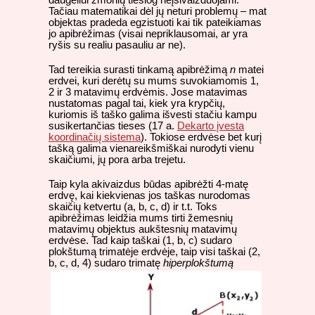
daugeliui žmonių tiesiog neįsivaizduojami.
Tačiau matematikai dėl jų neturi problemų – mat
objektas pradeda egzistuoti kai tik pateikiamas
jo apibrėžimas (visai nepriklausomai, ar yra
ryšis su realiu pasauliu ar ne).
Tad tereikia surasti tinkamą apibrėžimą
n
matei
erdvei, kuri derėtų su mums suvokiamomis 1,
2 ir 3 matavimų erdvėmis. Jose matavimas
nustatomas pagal tai, kiek yra krypčių,
kuriomis iš taško galima išvesti stačiu kampu
susikertančias tieses (17 a.
Dekarto įvesta
koordinačių sistema
). Tokiose erdvėse bet kurį
tašką galima vienareikšmiškai nurodyti vienu
skaičiumi, jų pora arba trejetu.
Taip kyla akivaizdus būdas apibrėžti 4-matę
erdvę, kai kiekvienas jos taškas nurodomas
skaičių ketvertu (a, b, c, d) ir t.t. Toks
apibrėžimas leidžia mums tirti žemesnių
matavimų objektus aukštesnių matavimų
erdvėse. Tad kaip taškai (1, b, c) sudaro
plokštumą trimatėje erdvėje, taip visi taškai (2,
b, c, d, 4) sudaro
trimatę
hiperplokštumą