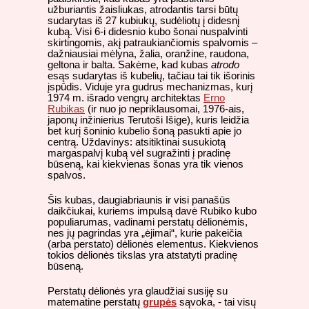
užburiantis žaisliukas, atrodantis tarsi būtų
sudarytas iš 27 kubiukų, sudėliotų į didesnį
kubą. Visi 6-i didesnio kubo šonai nuspalvinti
skirtingomis, akį patraukiančiomis spalvomis –
dažniausiai mėlyna, žalia, oranžine, raudona,
geltona ir balta. Sakėme, kad kubas
atrodo
esąs sudarytas iš kubelių, tačiau tai tik išorinis
įspūdis. Viduje yra gudrus mechanizmas, kurį
1974 m. išrado vengrų architektas
Erno
Rubikas
(ir nuo jo nepriklausomai, 1976-ais,
japonų inžinierius Terutoši Išige), kuris leidžia
bet kurį šoninio kubelio šoną pasukti apie jo
centrą. Uždavinys: atsitiktinai susukiotą
margaspalvį kubą vėl sugražinti į pradinę
būseną, kai kiekvienas šonas yra tik vienos
spalvos.
Šis kubas, daugiabriaunis ir visi panašūs
daikčiukai, kuriems impulsą davė Rubiko kubo
populiarumas, vadinami perstatų dėlionėmis,
nes jų pagrindas yra „ėjimai“, kurie pakeičia
(arba perstato) dėlionės elementus. Kiekvienos
tokios dėlionės tikslas yra atstatyti pradinę
būseną.
Perstatų dėlionės yra glaudžiai susiję su
matematine perstatų
grupės
sąvoka, - tai visų