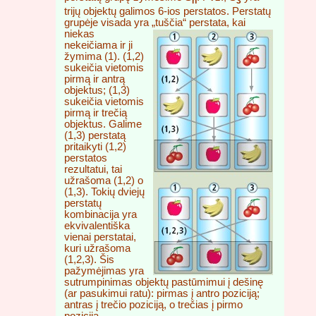
n
3
trijų objektų galimos 6-ios perstatos. Perstatų
grupėje visada yra „tuščia“
perstata, kai
niekas
nekeičiama ir ji
žymima (1). (1,2)
sukeičia vietomis
pirmą ir antrą
objektus; (1,3)
sukeičia vietomis
pirmą ir trečią
objektus. Galime
(1,3) perstatą
pritaikyti (1,2)
perstatos
rezultatui, tai
užrašoma (1,2) o
(1,3). Tokių dviejų
perstatų
kombinacija yra
ekvivalentiška
vienai perstatai,
kuri užrašoma
(1,2,3). Šis
pažymėjimas yra
sutrumpinimas objektų pastūmimui į dešinę
(ar pasukimui ratu): pirmas į antro poziciją;
antras į trečio poziciją, o trečias į pirmo
poziciją.