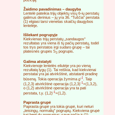
Žaidimo pavadinimas – daugyba
Lentelė pateikia trijų objektų visų 6-ių perstatų
galimus derinius – jų yra 36. “Tuščia“ perstata
(1) elgiasi tarsi vienetas skaičių daugybos
lentelėje.
Išliekant pogrupyje
Kiekvienas trijų perstatų „sandaugos“
rezultatas yra viena iš tų pačių perstatų, todėl
tos trys perstatos irgi sudaro grupę – tai
platesnės grupės S
pogrupis.
3
Galima atstatyti
Kiekvienoje lentelės eilutėje yra po vieną
rezultatą lygų (1). Tai reiškia, kad kiekvienai
perstatai yra jai atvirkštinė, atstatanti pradinę
-1
būseną. Tokia operacija žymima
g
. Taip
-1
(1,2,3) atvirkštinė operacija (1,2,3)
=(1,3,2),
o (1,2) atvirkštinė operacija yra ta pati
-1
perstata, t.y. (1,2)
=(1,2).
Paprasta grupė
Paprasta grupė yra tokia grupė, kuri neturi
„teisingų, normalių“ pogrupių. Kiekviena grupė
turi bent du pogrupius: save pačią ir (1).