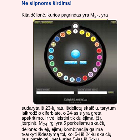
Ne silpnoms širdims!
Kita dėlionė, kurios pagrindas yra M
,
yra
24
sudaryta iš 23-ių ratu išdėliotų skaičių, tarytum
laikrodžio ciferblate, o 24-asis yra greta
apskritimo. Ir vėl leistini tik du ėjimai (žr.
įterpinį). M
irgi yra 5 perkeliamų skaičių
24
dėlionė: dviejų ėjimų kombinacija galima
tvarkyti išdėstymą tol, kol 5-i iš 24-ių skaičių
bus patalpinti į bet kurias 5-ias iš 24-ių