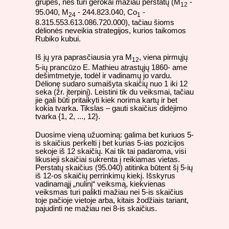
grupės, nes turi gerokai mažiau perstatų (M
-
12
95.040, M
- 244.823.040, Co
-
24
1
8.315.553.613.086.720.000), tačiau šioms
dėlionės neveikia strategijos, kurios taikomos
Rubiko kubui.
Iš jų yra paprasčiausia yra M
, viena pirmųjų
12
5-ių prancūzo E. Mathieu atrastųjų 1860- ame
dešimtmetyje, todėl ir vadinamų jo vardu.
Dėlionę sudaro sumaišyta skaičių nuo 1 iki 12
seka (žr. įterpinį). Leistini tik du veiksmai, tačiau
jie gali būti pritaikyti kiek norima kartų ir bet
kokia tvarka. Tikslas – gauti skaičius didėjimo
tvarka {1, 2, ..., 12}.
Duosime vieną užuominą: galima bet kuriuos 5-
is skaičius perkelti į bet kurias 5-ias pozicijos
sekoje iš 12 skaičių. Kai tik tai padaroma, visi
likusieji skaičiai sukrenta į reikiamas vietas.
Perstatų skaičius (95.040) atitinka būtent šį 5-ių
iš 12-os skaičių perrinkimų kiekį. Išskyrus
vadinamąjį „nulinį“ veiksmą, kiekvienas
veiksmas turi palikti mažiau nei 5-is skaičius
toje pačioje vietoje arba, kitais žodžiais tariant,
pajudinti ne mažiau nei 8-is skaičius.