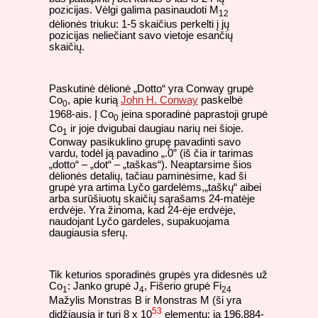
pozicijas. Vėlgi galima pasinaudoti M
12
dėlionės triuku: 1-5 skaičius perkelti į jų
pozicijas neliečiant savo vietoje esančių
skaičių.
Paskutinė dėlionė „Dotto“ yra Conway grupė
Co
, apie kurią
John H. Conway
paskelbė
0
1968-ais. Į Co
įeina sporadinė paprastoji grupė
0
Co
ir joje dvigubai daugiau narių nei šioje.
1
Conway pasikuklino grupę pavadinti savo
vardu, todėl ją pavadino „.0” (iš čia ir tarimas
„dotto“ – „dot“ – „taškas“). Neaptarsime šios
dėlionės detalių, tačiau paminėsime, kad ši
grupė yra artima Lyčo gardelėms,„taškų“ aibei
arba surūšiuotų skaičių sąrašams 24-matėje
erdvėje. Yra žinoma, kad 24-ėje erdvėje,
naudojant Lyčo gardeles, supakuojama
daugiausia sferų.
Tik keturios sporadinės grupės yra didesnės už
Co
: Janko grupė J
, Fišerio grupė Fi
1
4
24
Mažylis Monstras B ir Monstras M (ši yra
53
didžiausia ir turi 8 x 10
elementų; ją 196.884-