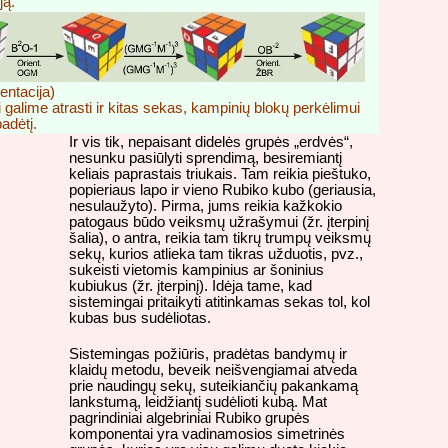
ją.
entacija)
 galime atrasti ir kitas sekas, kampinių blokų perkėlimui
padėtį.
Ir vis tik, nepaisant didelės grupės „erdvės“,
nesunku pasiūlyti sprendimą, besiremiantį
keliais paprastais triukais. Tam reikia pieštuko,
popieriaus lapo ir vieno Rubiko kubo (geriausia,
nesulaužyto). Pirma, jums reikia kažkokio
patogaus būdo veiksmų užrašymui (žr. įterpinį
šalia), o antra, reikia tam tikrų trumpų veiksmų
sekų, kurios atlieka tam tikras užduotis, pvz.,
sukeisti vietomis kampinius ar šoninius
kubiukus (žr. įterpinį). Idėja tame, kad
sistemingai pritaikyti atitinkamas sekas tol, kol
kubas bus sudėliotas.
Sistemingas požiūris, pradėtas bandymų ir
klaidų metodu, beveik neišvengiamai atveda
prie naudingų sekų, suteikiančių pakankamą
lankstumą, leidžiantį sudėlioti kubą. Mat
pagrindiniai algebriniai Rubiko grupės
komponentai yra vadinamosios simetrinės