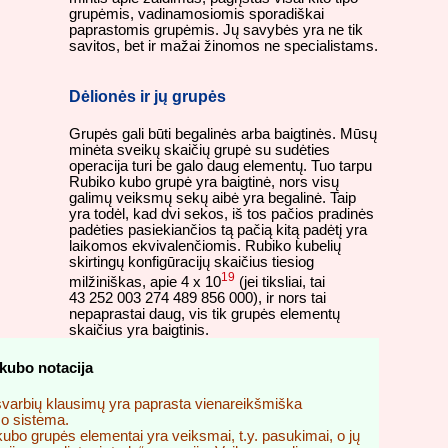
grupėmis, vadinamosiomis sporadiškai
paprastomis grupėmis. Jų savybės yra ne tik
savitos, bet ir mažai žinomos ne specialistams.
Dėlionės ir jų grupės
Grupės gali būti begalinės arba baigtinės. Mūsų
minėta sveikų skaičių grupė su sudėties
operacija turi be galo daug elementų. Tuo tarpu
Rubiko kubo grupė yra baigtinė, nors visų
galimų veiksmų sekų aibė yra begalinė. Taip
yra todėl, kad dvi sekos, iš tos pačios pradinės
padėties pasiekiančios tą pačią kitą padėtį yra
laikomos ekvivalenčiomis. Rubiko kubelių
skirtingų konfigūracijų skaičius tiesiog
19
milžiniškas, apie 4 x 10
(jei tiksliai, tai
43 252 003 274 489 856 000), ir nors tai
nepaprastai daug, vis tik grupės elementų
skaičius yra baigtinis.
kubo notacija
varbių klausimų yra paprasta vienareikšmiška
o sistema.
ubo grupės elementai yra veiksmai, t.y. pasukimai, o jų