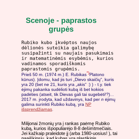
Scenoje - paprastos
grupės
Rubiko kubo įkvėptos naujos
dėlionės suteikia galimybę
susipažinti su naujais pasukimais
ir matematinėmis esybėmis, kurios
vadinamos sporadiškomis
paprastomis grupėmis.
*)
Prieš 50 m. (1974 m.) E. Rubikas
Platono
kūnus). Įdomu, kad jis turi „Dievo skaičių“, kuris
yra 20 (bet ne 21, kuris yra „akis“ :) ) - t.y. tiek
ėjimų pakanka sudėlioti kubą iš bet kokios
padėties (atseit, tik Dievas gali tai sugebėti!?)...
2017 m. įrodyta, kad uždavinys, kad per
n
ėjimų
galima surinkti Rubiko kubą, yra
NP
išsprendžiamas
.
Milijonai žmonių yra į rankas paėmę Rubiko
kubą, kurios išpopuliarėjo 8-8 dešimtmečiais.
Jei kažkaip praleidote jį (arba 1980-uosius! ), tai
paaiškinsiu, kad kubas yra plastikinis