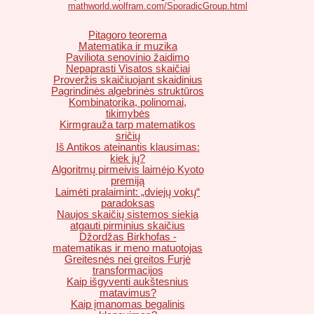
mathworld.wolfram.com/SporadicGroup.html
Pitagoro teorema
Matematika ir muzika
Paviliota senovinio žaidimo
Nepaprasti Visatos skaičiai
Proveržis skaičiuojant skaidinius
Pagrindinės algebrinės struktūros
Kombinatorika, polinomai,
tikimybės
Kirmgrauža tarp matematikos
sričių
Iš Antikos ateinantis klausimas:
kiek jų?
Algoritmų pirmeivis laimėjo Kyoto
premiją
Laimėti pralaimint: „dviejų vokų“
paradoksas
Naujos skaičių sistemos siekia
atgauti pirminius skaičius
Džordžas Birkhofas -
matematikas ir meno matuotojas
Greitesnės nei greitos Furjė
transformacijos
Kaip išgyventi aukštesnius
matavimus?
Kaip įmanomas begalinis