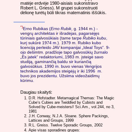
matėje erdvėje 1980-aisiais sukonstravo
Robert L. Griess). M grupei sukonstruoti
dėlionę turėtų būti tikras matematinis iššūkis.
*)
Erno Rubikas (
Erno Rubik
, g. 1944 m.) -
vengrų architektas ir išradėjas, pagarsėjęs
tūriniais galvosūkiais (tame tarpe
Rubiko kubu
,
kurį sukūrė 1974 m.). 1979 m. Rubiko kubo
licenciją perleido JAV kompanijai „Ideal Toys“. 9-
ojo dešimtm. pradžioje tapo galvosūkių žurnalo
„Es jatek“ redaktoriumi,.1983 m. įsteigė savo
studiją, gaminančią baldu sir kuriančią
galvosūkius. 1990 m. buvo vienas Vengrijos
technikos akademijos steigėjų ir iki 1996 m.
buvo jos prezidentu. Užsiima videožaidimų
kūrimu.
Daugiau skaityti:
D.R. Hofstadter. Metamagical Themas: The Magic
Cube‘s Cubies are Twiddled by Cubists and
Solved by Cube-meisters// Sci.Am., vol.244, no 3,
1981
J.H. Conway, N.J.A. Sloane. Sphere Packings,
Lattices and Groups, 1999
R.L. Greiss. Twelve Sporadic Groups, 2002
Apie visas sporadines grupes: