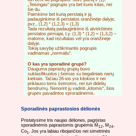
„Teisingas“ pogrupis yra bet kuris kitas, nei
šie du.
Paimkime bet kurią perstatą ir ją
padauginkime iš perstatos oranžinėje dalyje,
pvz., (1,2) * (1,2,3) = (1,3)
Tada rezultatą padauginkime iš atvirkštinės
perstatos pirmajai, t.y. (1,3) * (1,2) = (1,3,2) –
matome, kad rezultatas vėl yra oranžinėje
dalyje.
Tokią savybę užtikrinantis pogrupis
vadinamas „normaliu“.
O kas yra sporadinė grupė?
Dauguma paprastų grupių buvo
suklasifikuotos į šeimas su begaliniais narių
kiekiais. Tačiau 26-ios yra kitokios ir nei
priklauso toms šeimoms, nei turi didelių
bendrumų. Nenorint jų vadinti „kitomis“, šios
grupės pavadintos sproradinėmis.
Sporadinės paprastosios dėlionės
Pristatysime tris naujas dėliones, pagrįstas
sporadinėmis paprastomis grupėmis M
, M
,
12
24
Co
. Jos yra labiau ribojančios nei simetrinės
1