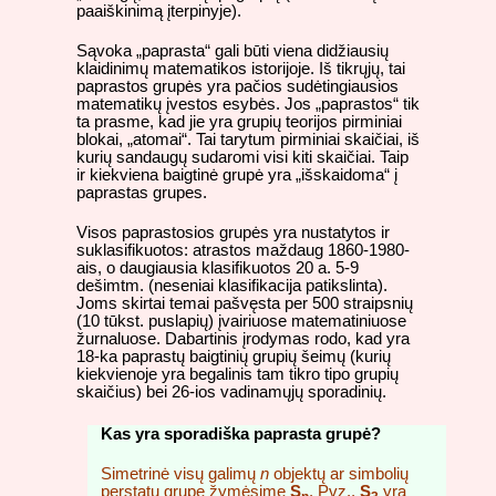
paaiškinimą įterpinyje).
Sąvoka „paprasta“ gali būti viena didžiausių
klaidinimų matematikos istorijoje. Iš tikrųjų, tai
paprastos grupės yra pačios sudėtingiausios
matematikų įvestos esybės. Jos „paprastos“ tik
ta prasme, kad jie yra grupių teorijos pirminiai
blokai, „atomai“. Tai tarytum pirminiai skaičiai, iš
kurių sandaugų sudaromi visi kiti skaičiai. Taip
ir kiekviena baigtinė grupė yra „išskaidoma“ į
paprastas grupes.
Visos paprastosios grupės yra nustatytos ir
suklasifikuotos: atrastos maždaug 1860-1980-
ais, o daugiausia klasifikuotos 20 a. 5-9
dešimtm. (neseniai klasifikacija patikslinta).
Joms skirtai temai pašvęsta per 500 straipsnių
(10 tūkst. puslapių) įvairiuose matematiniuose
žurnaluose. Dabartinis įrodymas rodo, kad yra
18-ka paprastų baigtinių grupių šeimų (kurių
kiekvienoje yra begalinis tam tikro tipo grupių
skaičius) bei 26-ios vadinamųjų sporadinių.
Kas yra sporadiška paprasta grupė?
Simetrinė visų galimų
n
objektų ar simbolių
perstatų grupę žymėsime
S
. Pvz.,
S
yra