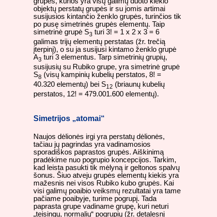
grupės, kurios yra visų galimų duoto kiekio
objektų perstatų grupės ir su jomis artimai
susijusios kintančio ženklo grupės, turinčios tik
po pusę simetrinės grupės elementų. Taip
simetrinė grupė S
turi 3! = 1 x 2 x 3 = 6
3
galimas trijų elementų perstatas (žr. trečią
įterpinį), o su ja susijusi kintamo ženklo grupė
A
turi 3 elementus. Tarp simetrinių grupių,
3
susijusių su Rubiko grupe, yra simetrinė grupė
S
(visų kampinių kubelių perstatos, 8! =
8
40.320 elementų) bei S
(briaunų kubelių
12
perstatos, 12! = 479.001.600 elementų).
Simetrijos „atomai“
Naujos dėlionės irgi yra perstatų dėlionės,
tačiau jų pagrindas yra vadinamosios
sporadiškos paprastos grupės. Aiškinimą
pradėkime nuo pogrupio koncepcijos. Tarkim,
kad leista pasukti tik mėlyną ir geltonos spalvų
šonus. Šiuo atveju grupės elementų kiekis yra
mažesnis nei visos Rubiko kubo grupės. Kai
visi galimų poaibio veiksmų rezultatai yra tame
pačiame poaibyje, turime pogrupį. Tada
paprasta grupe vadiname grupę, kuri neturi
„teisingų, normalių“ pogrupių (žr. detalesnį