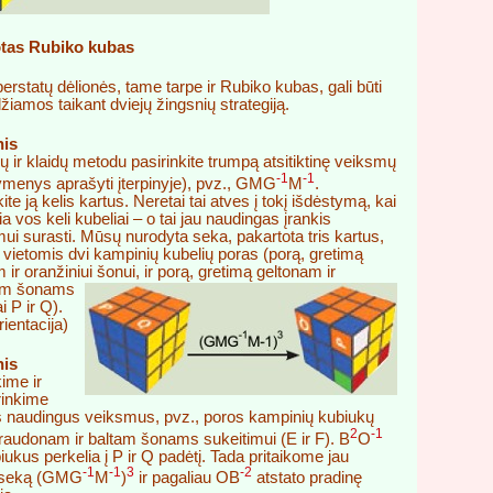
tas Rubiko kubas
perstatų dėlionės, tame tarpe ir Rubiko kubas, gali būti
žiamos taikant dviejų žingsnių strategiją.
nis
ir klaidų metodu pasirinkite trumpą atsitiktinę veiksmų
-1
-1
menys aprašyti įterpinyje), pvz., GMG
M
.
te ją kelis kartus. Neretai tai atves į tokį išdėstymą, kai
ia vos keli kubeliai – o tai jau naudingas įrankis
ui surasti. Mūsų nurodyta seka, pakartota tris kartus,
 vietomis dvi kampinių kubelių poras (porą, gretimą
ir oranžiniui šonui,
ir porą, gretimą geltonam ir
am šonams
i P ir Q).
ientacija)
nis
kime ir
rinkime
s naudingus veiksmus, pvz., poros kampinių kubiukų
2
-1
raudonam ir baltam šonams sukeitimui (E ir F). B
O
iukus perkelia į P ir Q padėtį. Tada pritaikome jau
-1
-1
3
-2
 seką (GMG
M
)
ir pagaliau OB
atstato pradinę