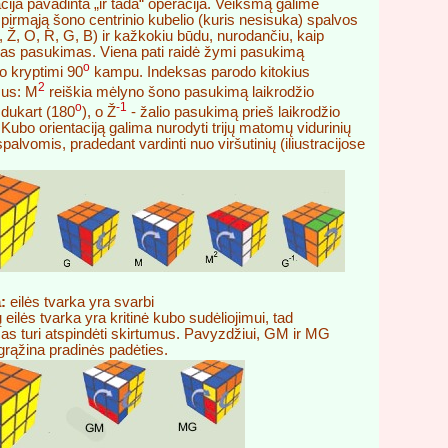
ija pavadinta „ir tada“ operacija. Veiksmą galime
 pirmąją šono centrinio kubelio (kuris nesisuka) spalvos
, Ž, O, R, G, B) ir kažkokiu būdu, nurodančiu, kaip
mas pasukimas. Viena pati raidė žymi pasukimą
o
io kryptimi 90
kampu. Indeksas parodo kitokius
2
us: M
reiškia mėlyno šono pasukimą laikrodžio
o
-1
 dukart (180
), o Ž
- žalio pasukimą prieš laikrodžio
 Kubo orientaciją galima nurodyti trijų matomų vidurinių
spalvomis, pradedant vardinti nuo viršutinių (iliustracijose
:
eilės tvarka yra svarbi
eilės tvarka yra kritinė kubo sudėliojimui, tad
s turi atspindėti skirtumus. Pavyzdžiui, GM ir MG
rąžina pradinės padėties.