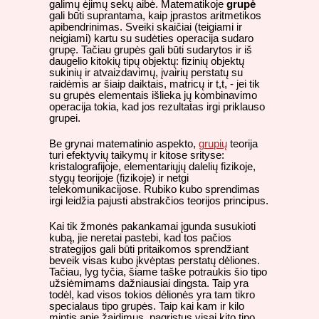
galimų ėjimų sekų aibė. Matematikoje
grupė
gali būti suprantama, kaip įprastos aritmetikos
apibendrinimas. Sveiki skaičiai (teigiami ir
neigiami) kartu su sudėties operacija sudaro
grupę. Tačiau grupės gali būti sudarytos ir iš
daugelio kitokių tipų objektų: fizinių objektų
sukinių ir atvaizdavimų, įvairių perstatų su
raidėmis ar šiaip daiktais, matricų ir t,t, - jei tik
su grupės elementais išlieka jų kombinavimo
operacija tokia, kad jos rezultatas irgi priklauso
grupei.
Be grynai matematinio aspekto,
grupių
teorija
turi efektyvių taikymų ir kitose srityse:
kristalografijoje, elementariųjų dalelių fizikoje,
stygų teorijoje (fizikoje) ir netgi
telekomunikacijose. Rubiko kubo sprendimas
irgi leidžia pajusti abstrakčios teorijos principus.
Kai tik žmonės pakankamai įgunda susukioti
kubą, jie neretai pastebi, kad tos pačios
strategijos gali būti pritaikomos sprendžiant
beveik visas kubo įkvėptas perstatų dėliones.
Tačiau, lyg tyčia, šiame taške potraukis šio tipo
užsiėmimams dažniausiai dingsta. Taip yra
todėl, kad visos tokios dėlionės yra tam tikro
specialaus tipo grupės. Taip kai kam ir kilo
mintis apie žaidimus, pagrįstus visai kito tipo