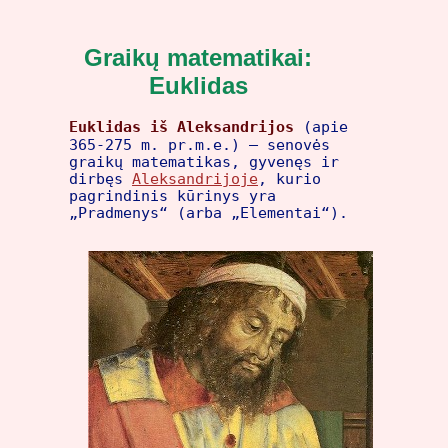
Graikų matematikai:
Euklidas
Euklidas iš Aleksandrijos
(apie
365-275 m. pr.m.e.) – senovės
graikų matematikas, gyvenęs ir
dirbęs
Aleksandrijoje
, kurio
pagrindinis kūrinys yra
„Pradmenys“ (arba „Elementai“).