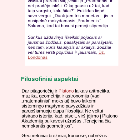
visiškai prarado viltį įveikti jo „Pradmenis“ ir
net pradėjo inkšti: O ką gausiu už tai, kad
taip vargstu, kalu šitai?“. Euklidas liepė
savo vergui: „Duok jam tris monetas – jis to
nusipelnė mokydamasis ‚Pradmenis‘“.
Sakoma, kad tai buvusi pirmoji stipendija.
Sunkus uždavinys išreikšti pojūčius ar
jausmus žodžiais, pasakytais ar parašytais,
nes tam, kuris klausysis ar skaitys, žodžiai
vėl turės virsti pojūčiais ir jausmais
,
Dž.
Londonas
Filosofiniai aspektai
Dar pitagoriečių ir
Platono
laikais aritmetika,
muzika, geometrija ir astronomija (vad.
„matematiniai“ mokslai) buvo laikomi
sistemingo mąstymo pavyzdžiais ir
paruošiamuoju etapu filosofijai. Ne veltui
atsirado istorija, kad, atseit, virš įėjimo į Platono
Akademiją puikavosi užrašas „Teneįeina čia
nemokantis geometrijos“.
Geometriniai brėžiniai, kuriuose, nubrėžus