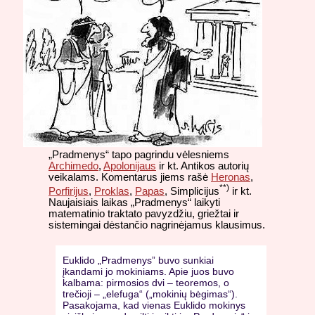
„Pradmenys“ tapo pagrindu vėlesniems
Archimedo
,
Apolonijaus
ir kt. Antikos autorių
veikalams. Komentarus jiems rašė
Heronas
,
**)
Porfirijus
,
Proklas
,
Papas
, Simplicijus
ir kt.
Naujaisiais laikas „Pradmenys“ laikyti
matematinio traktato pavyzdžiu, griežtai ir
sistemingai dėstančio nagrinėjamus klausimus.
Euklido „Pradmenys” buvo sunkiai
įkandami jo mokiniams. Apie juos buvo
kalbama: pirmosios dvi – teoremos, o
trečioji – „elefuga“ („mokinių bėgimas“).
Pasakojama, kad vienas Euklido mokinys