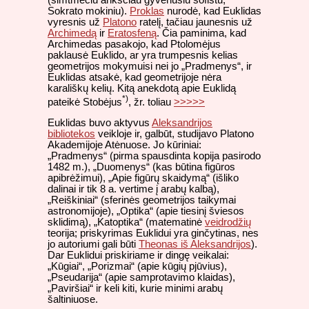
Sokrato mokiniu).
Proklas
nurodė, kad Euklidas
vyresnis už
Platono
ratelį, tačiau jaunesnis už
Archimedą
ir
Eratosfeną
. Čia paminima, kad
Archimedas pasakojo, kad Ptolomėjus
paklausė Euklido, ar yra trumpesnis kelias
geometrijos mokymuisi nei jo „Pradmenys“, ir
Euklidas atsakė, kad geometrijoje nėra
karališkų kelių. Kitą anekdotą apie Euklidą
*)
pateikė Stobėjus
, žr. toliau
>>>>>
Euklidas buvo aktyvus
Aleksandrijos
bibliotekos
veikloje ir, galbūt, studijavo Platono
Akademijoje Atėnuose. Jo kūriniai:
„Pradmenys“ (pirma spausdinta kopija pasirodo
1482 m.), „Duomenys“ (kas būtina figūros
apibrėžimui), „Apie figūrų skaidymą“ (išliko
dalinai ir tik 8 a. vertime į arabų kalbą),
„Reiškiniai“ (sferinės geometrijos taikymai
astronomijoje), „Optika“ (apie tiesinį šviesos
sklidimą), „Katoptika“ (matematinė
veidrodžių
teorija; priskyrimas Euklidui yra ginčytinas, nes
jo autoriumi gali būti
Theonas iš Aleksandrijos
).
Dar Euklidui priskiriame ir dingę veikalai:
„Kūgiai“, „Porizmai“ (apie kūgių pjūvius),
„Pseudarija“ (apie samprotavimo klaidas),
„Paviršiai“ ir keli kiti, kurie minimi arabų
šaltiniuose.