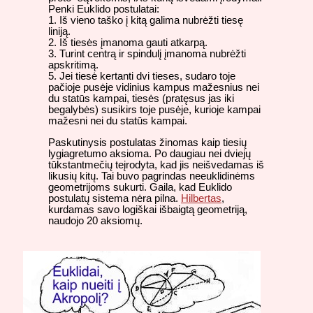
Penki Euklido postulatai:
1. Iš vieno taško į kitą galima nubrėžti tiesę
liniją.
2. Iš tiesės įmanoma gauti atkarpą.
3. Turint centrą ir spindulį įmanoma nubrėžti
apskritimą.
5. Jei tiesė kertanti dvi tieses, sudaro toje
pačioje pusėje vidinius kampus mažesnius nei
du statūs kampai, tiesės (pratęsus jas iki
begalybės) susikirs toje pusėje, kurioje kampai
mažesni nei du statūs kampai.
Paskutinysis postulatas žinomas kaip tiesių
lygiagretumo aksioma. Po daugiau nei dviejų
tūkstantmečių teįrodyta, kad jis neišvedamas iš
likusių kitų. Tai buvo pagrindas neeuklidinėms
geometrijoms sukurti. Gaila, kad Euklido
postulatų sistema nėra pilna.
Hilbertas
,
kurdamas savo logiškai išbaigtą geometriją,
naudojo 20 aksiomų.