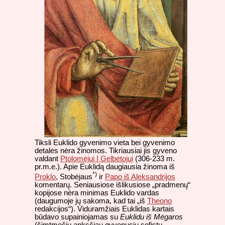
Tiksli Euklido gyvenimo vieta bei gyvenimo
detalės nėra žinomos. Tikriausiai jis gyveno
valdant
Ptolomėjui I Gelbėtojui
(306-233 m.
pr.m.e.). Apie Euklidą daugiausia žinoma iš
*)
Proklo
, Stobėjaus
ir
Papo iš Aleksandrijos
komentarų. Seniausiose išlikusiose „pradmenų“
kopijose nėra minimas Euklido vardas
(daugumoje jų sakoma, kad tai „iš
Theono
redakcijos“). Viduramžiais Euklidas kartais
būdavo supainiojamas su
Euklidu iš Mėgaros
(šimtmečiu anksčiau gyvenusiu sofistu,