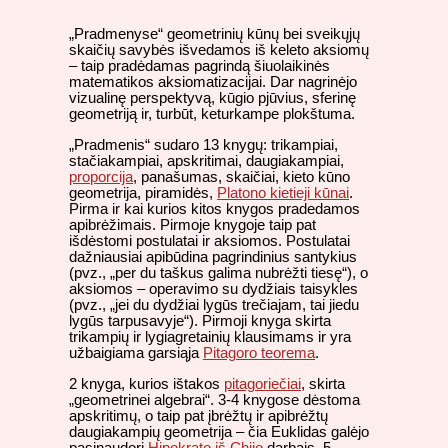
„Pradmenyse“ geometrinių kūnų bei sveikųjų
skaičių savybės išvedamos iš keleto aksiomų
– taip pradėdamas pagrindą šiuolaikinės
matematikos aksiomatizacijai. Dar nagrinėjo
vizualinę perspektyvą, kūgio pjūvius, sferinę
geometriją ir, turbūt, keturkampe plokštuma.
„Pradmenis“ sudaro 13 knygų: trikampiai,
stačiakampiai, apskritimai, daugiakampiai,
proporcija
, panašumas, skaičiai, kieto kūno
geometrija, piramidės,
Platono kietieji kūnai
.
Pirma ir kai kurios kitos knygos pradedamos
apibrėžimais. Pirmoje knygoje taip pat
išdėstomi postulatai ir aksiomos. Postulatai
dažniausiai apibūdina pagrindinius santykius
(pvz., „per du taškus galima nubrėžti tiesę“), o
aksiomos – operavimo su dydžiais taisykles
(pvz., „jei du dydžiai lygūs trečiajam, tai jiedu
lygūs tarpusavyje“). Pirmoji knyga skirta
trikampių ir lygiagretainių klausimams ir yra
užbaigiama garsiąja
Pitagoro teorema
.
2 knyga, kurios ištakos
pitagoriečiai
, skirta
„geometrinei algebrai“. 3-4 knygose dėstoma
apskritimų, o taip pat įbrėžtų ir apibrėžtų
daugiakampių geometrija – čia Euklidas galėjo
pasinaudori
Hipokrato iš Chijo
darbais. 5