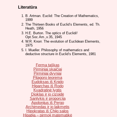
Literatūra
B. Artman. Euclid: The Creation of Mathematics,
1999
The Thirteen Books of Euclid’s Elements, ed. Th.
Heath, 1956
H.E. Burton. The optics of Euclid//
Opt.Soc.Am.,v.35, 1945
W.R. Knorr. The evolution of Euclidean Elements,
1975
I. Mueller. Philosophy of mathematics and
deductive structure in Euclid‘s Elements, 1981
Ferma taškas
Pirminiai skaičiai
Pirminiai dvyniai
Pitagoro teorema
Eudoksas iš Knido
Hiparchas iš Rodo
Kvadratinė lygtis
Dioklas ir jo cizoidė
Santykis ir proporcija
Apolonijus iš Pergo
Archimedas ir jo laikmetis
Hipokratas iš Chijo salos
Hipatija – pirmoji matematikė