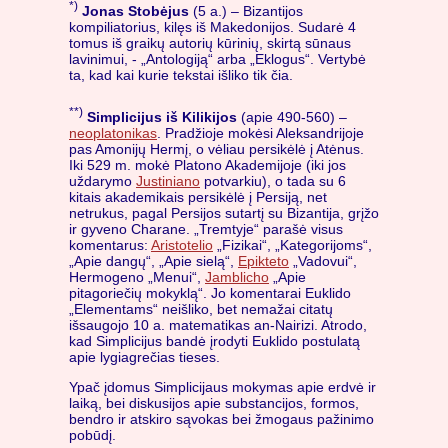
*)
Jonas Stobėjus
(5 a.) – Bizantijos
kompiliatorius, kilęs iš Makedonijos. Sudarė 4
tomus iš graikų autorių kūrinių, skirtą sūnaus
lavinimui, - „Antologiją“ arba „Eklogus“. Vertybė
ta, kad kai kurie tekstai išliko tik čia.
**)
Simplicijus iš Kilikijos
(apie 490-560) –
neoplatonikas
. Pradžioje mokėsi Aleksandrijoje
pas Amonijų Hermį, o vėliau persikėlė į Atėnus.
Iki 529 m. mokė Platono Akademijoje (iki jos
uždarymo
Justiniano
potvarkiu), o tada su 6
kitais akademikais persikėlė į Persiją, net
netrukus, pagal Persijos sutartį su Bizantija, grįžo
ir gyveno Charane. „Tremtyje“ parašė visus
komentarus:
Aristotelio
„Fizikai“, „Kategorijoms“,
„Apie dangų“, „Apie sielą“,
Epikteto
„Vadovui“,
Hermogeno „Menui“,
Jamblicho
„Apie
pitagoriečių mokyklą“. Jo komentarai Euklido
„Elementams“ neišliko, bet nemažai citatų
išsaugojo 10 a. matematikas an-Nairizi. Atrodo,
kad Simplicijus bandė įrodyti Euklido postulatą
apie lygiagrečias tieses.
Ypač įdomus Simplicijaus mokymas apie erdvė ir
laiką, bei diskusijos apie substancijos, formos,
bendro ir atskiro sąvokas bei žmogaus pažinimo
pobūdį.