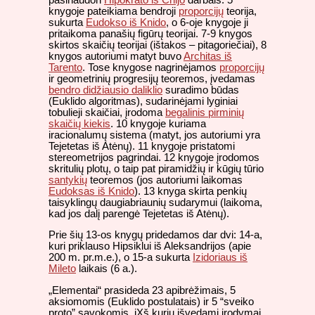
knygoje pateikiama bendroji
proporcijų
teorija,
sukurta
Eudokso iš Knido
, o 6-oje knygoje ji
pritaikoma panašių figūrų teorijai. 7-9 knygos
skirtos skaičių teorijai (ištakos – pitagoriečiai), 8
knygos autoriumi matyt buvo
Architas iš
Tarento
. Tose knygose nagrinėjamos
proporcijų
ir geometrinių progresijų teoremos, įvedamas
bendro didžiausio daliklio
suradimo būdas
(Euklido algoritmas), sudarinėjami lyginiai
tobulieji skaičiai, įrodoma
begalinis pirminių
skaičių kiekis
. 10 knygoje kuriama
iracionalumų sistema (matyt, jos autoriumi yra
Tejetetas iš Atėnų). 11 knygoje pristatomi
stereometrijos pagrindai. 12 knygoje įrodomos
skritulių plotų, o taip pat piramidžių ir kūgių tūrio
santykių
teoremos (jos autoriumi laikomas
Eudoksas iš Knido
). 13 knyga skirta penkių
taisyklingų daugiabriaunių sudarymui (laikoma,
kad jos dalį parengė Tejetetas iš Atėnų).
Prie šių 13-os knygų pridedamos dar dvi: 14-a,
kuri priklauso Hipsiklui iš Aleksandrijos (apie
200 m. pr.m.e.), o 15-a sukurta
Izidoriaus iš
Mileto
laikais (6 a.).
„Elementai“ prasideda 23 apibrėžimais, 5
aksiomomis (Euklido postulatais) ir 5 “sveiko
proto” sąvokomis, iXš kurių išvedami įrodymai.