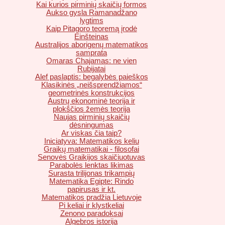
Kai kurios pirminių skaičių formos
Aukso gysla Ramanadžano
lygtims
Kaip Pitagoro teoremą įrodė
Einšteinas
Australijos aborigenų matematikos
samprata
Omaras Chajamas: ne vien
Rubijatai
Alef paslaptis: begalybės paieškos
Klasikinės „neišsprendžiamos“
geometrinės konstrukcijos
Austrų ekonominė teorija ir
plokščios žemės teorija
Naujas pirminių skaičių
dėsningumas
Ar viskas čia taip?
Iniciatyva: Matematikos keliu
Graikų matematikai - filosofai
Senovės Graikijos skaičiuotuvas
Parabolės lenktas likimas
Surasta trilijonas trikampių
Matematika Egipte: Rindo
papirusas ir kt.
Matematikos pradžia Lietuvoje
Pi keliai ir klystkeliai
Zenono paradoksai
Algebros istorija