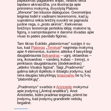
papildomas pagalbines linijas, neaiški tiesa
tapdavo akivaizdžia, yra iliustracija apie
priminimo mokymą, išvystytą Platono
„Menone“ bei kituose dialoguose. Geometrijos
teiginiai todėl ir vadinami teoremomis, kad jų
supratimui reikia brėžinį suvokti ne paprasta
jusline rega, o „proto akimis“. Kiekvienas
brėžinys teoremoje perteikia idėją: matome tą
figūrą, o samprotaujame ir darome išvadas apie
visas to paties pavidalo figūras.
Tam tikras Euklido „platonizmas“ susijęs ir su
tuo, kad
Platonas
„
Timėjuje
“ nagrinėja mokymą
apie 4 elementus, kuriems atitinka 4 taisyklingi
daugiabriauniai (
tetraedras
– ugnį, oktaedras –
orą, ikosaedras – vandenį, kubas – žemę), o
penktasis daugiabriaunis (dodekaedras)
„atiteko Visatos figūrai“. Taigi „Pradmenis“
galima laikyti išplėtotu ir išbaigtu įrodymu, kad
nėra daugiau taisyklingų
briaunainių
be tų 5-ių
“platoniškųjų“.
„Pradmenys“ svarbūs ir
Aristotelio
mokymui
apie įrodymą („Antroji analitika“). Anot
Aristotelio, būtini pradiniai teiginiai, priimti be
įrodymų, kad įrodymų grandinėlė nebūtų
begalinė.