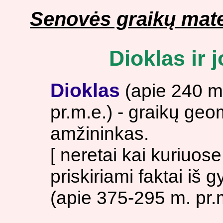
Senovės graikų mat
Dioklas ir 
Dioklas
(apie 240 m.
pr.m.e.) - graikų ge
amžininkas.
[ neretai kai kuriuos
priskiriami faktai iš 
(apie 375-295 m. pr.