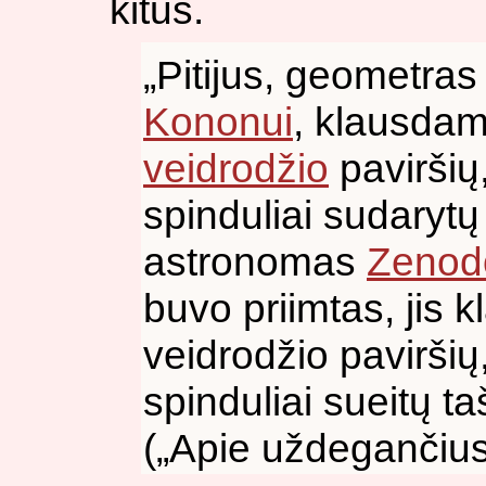
kitus.
„Pitijus, geometras
Kononui
, klausdam
veidrodžio
paviršių
spinduliai sudarytų 
astronomas
Zenod
buvo priimtas, jis 
veidrodžio paviršių
spinduliai sueitų ta
(„Apie uždegančius