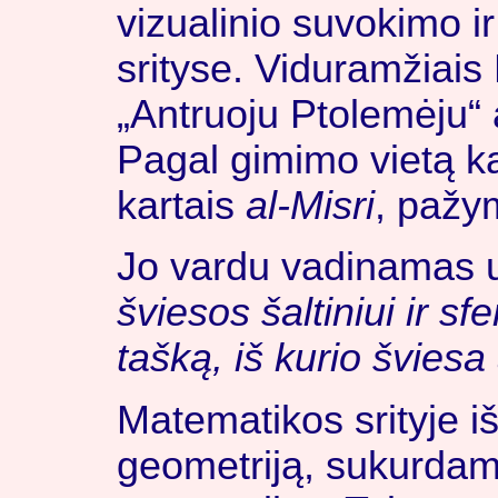
vizualinio suvokimo i
srityse. Viduramžiais
„Antruoju Ptolemėju“ a
Pagal gimimo vietą k
kartais
al-Misri
, pažym
Jo vardu vadinamas u
šviesos šaltiniui ir sf
tašką, iš kurio šviesa 
Matematikos srityje iš
geometriją, sukurdama