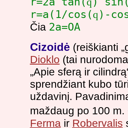
r=2a tan(
) sin
q
r=a(1/cos(
)-co
q
2a=OA
Čia
Cizoidė
(reiškianti 
Dioklo
(tai nurodom
„Apie sferą ir cilindr
sprendžiant kubo tū
uždavinį. Pavadinim
maždaug po 100 m.
Ferma
ir
Robervalis
s