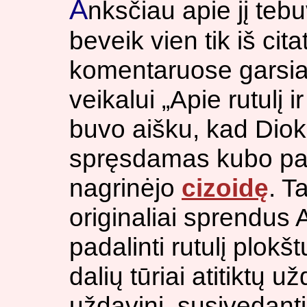
A
nksčiau apie jį te
beveik vien tik iš cit
komentaruose garsi
veikalui „Apie rutulį ir
buvo aišku, kad Diok
spręsdamas kubo pad
nagrinėjo
cizoidę
. T
originaliai sprendus
padalinti rutulį plokš
dalių tūriai atitiktų u
uždavinį, susivedantį