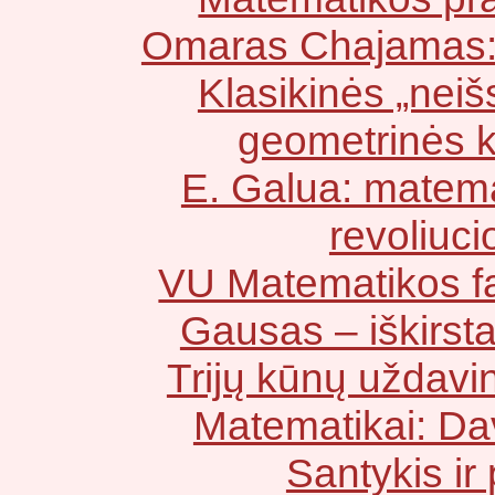
Omaras Chajamas: 
Klasikinės „nei
geometrinės k
E. Galua: matema
revoliuci
VU Matematikos fa
Gausas – iškirsta
Trijų kūnų uždavi
Matematikai: Da
Santykis ir 