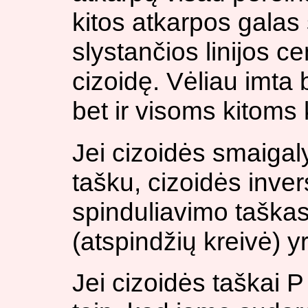
kitos atkarpos galas s
slystančios linijos c
cizoidę. Vėliau imta b
bet ir visoms kitoms
Jei cizoidės smaigal
tašku, cizoidės inver
spinduliavimo taškas 
(atspindžių kreivė) y
Jei cizoidės taškai P