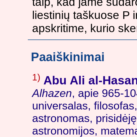
taip, kad jame sudar
liestinių taškuose P i
apskritime, kurio ske
Paaiškinimai
1)
Abu Ali al-Hasa
Alhazen
, apie 965-1
universalas, filosofas
astronomas, prisidėję
astronomijos, matema