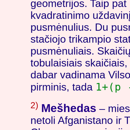
geometrijos. Taip pat
kvadratinimo uždavi
pusmėnulius. Du pusm
stačiojo trikampio st
pusmėnuliais. Skaičių
tobulaisiais skaičiais,
dabar vadinama Vilso
1+(p 
pirminis, tada
2)
Mešhedas
– miest
netoli Afganistano ir