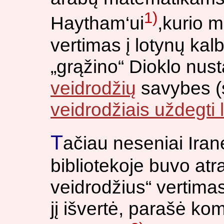
1)
Haytham‘ui
,kurio 
vertimas į lotynų ka
„grąžino“ Dioklo nust
veidrodžių
savybes (
veidrodžiais uždegti 
T
ačiau neseniai Ira
bibliotekoje buvo at
veidrodžius“ vertima
jį išvertė, parašė kom