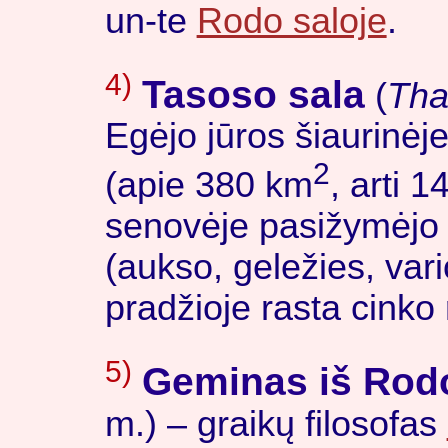
un-te
Rodo saloje
.
4)
Tasoso sala
(
Tha
Egėjo jūros šiaurinėje
2
(apie 380 km
, arti 1
senovėje pasižymėjo 
(aukso, geležies, var
pradžioje rasta cinko
5)
Geminas iš Rod
m.) – graikų filosofas