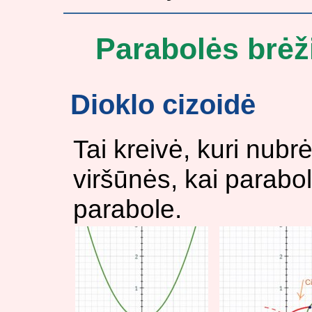
Parabolės brėž
Dioklo cizoidė
Tai kreivė, kuri nub
viršūnės, kai parabolė
parabole.