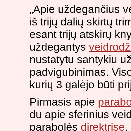
„Apie uždegančius ve
iš trijų dalių skirtų t
esant trijų atskirų kn
uždegantys
veidrodž
nustatytu santykiu u
padvigubinimas. Viso
kurių 3 galėjo būti pri
Pirmasis apie
parabo
du apie sferinius vei
parabolės
direktrise
,