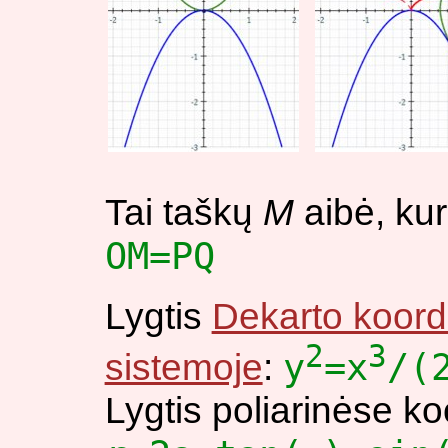
Tai taškų
M
aibė, ku
OM=PQ
Lygtis
Dekarto koord
2
3
y
=x
/(
sistemoje
:
Lygtis poliarinėse ko