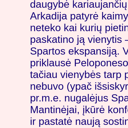
daugybė kariaujančių 
Arkadija patyrė kaimy
neteko kai kurių pietin
paskatino ją vienytis –
Spartos ekspansiją. V
priklausė Peloponeso 
tačiau vienybės tarp 
nebuvo (ypač išsisky
pr.m.e. nugalėjus Spa
Mantinėjai, įkūrė konf
ir pastatė naują sost