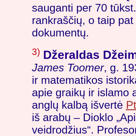
sauganti per 70 tūkst.
rankraščių, o taip pat 
dokumentų.
3)
Džeraldas Džei
James Toomer
, g. 1
ir matematikos istor
apie graikų ir islamo 
anglų kalbą išvertė
P
iš arabų – Dioklo „A
veidrodžius“. Profes