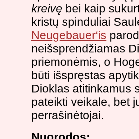
kreivę
bei kaip sukurti
kristų spinduliai Sau
Neugebauer‘is
parod
neišsprendžiamas Di
priemonėmis, o Hogen
būti išspręstas apytik
Dioklas atitinkamus
pateikti veikale, bet 
perrašinėtojai.
Nuorodos: