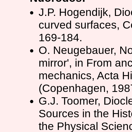
J.P. Hogendijk, Di
curved surfaces, C
169-184.
O. Neugebauer, Not
mirror', in From anc
mechanics, Acta Hi
(Copenhagen, 1987
G.J. Toomer, Diocl
Sources in the His
the Physical Scien