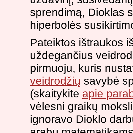
sprendimą, Dioklas 
hiperbolės susikirtim
Pateiktos ištraukos i
uždegančius veidrodž
pirmuoju, kuris nust
veidrodžių
savybė spin
(skaitykite
apie para
vėlesni graikų moksli
ignoravo Dioklo darbu
arabų matematikams,