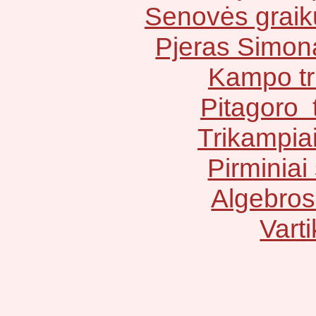
Senovės graik
Pjeras Simon
Kampo tr
Pitagoro
Trikampiai
Pirminiai 
Algebros 
Varti