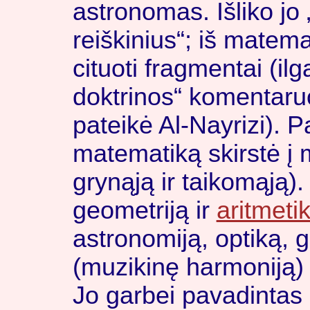
astronomas. Išliko jo
reiškinius“; iš matemat
cituoti fragmentai (il
doktrinos“ komentar
pateikė Al-Nayrizi). 
matematiką skirstė į 
grynąją ir taikomąją).
geometriją ir
aritmeti
astronomiją, optiką, 
(muzikinę harmoniją) i
Jo garbei pavadintas 