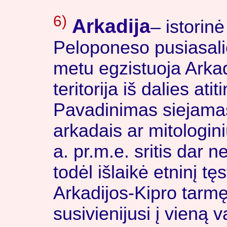
6)
Arkadija
– istorinė
Peloponeso pusiasalio
metu egzistuoja Arka
teritorija iš dalies ati
Pavadinimas siejamas
arkadais ar mitologi
a. pr.m.e. sritis dar
todėl išlaikė etninį tę
Arkadijos-Kipro tarmę,
susivienijusi į vieną v