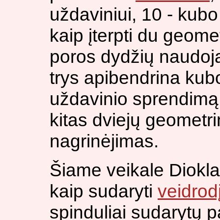
uždaviniui, 10 - kubo
kaip įterpti du geomet
poros dydžių naudoj
trys apibendrina ku
uždavinio sprendimą 
kitas dviejų geometri
nagrinėjimas.
Šiame veikale Dioklas
kaip sudaryti
veidrod
spinduliai sudarytų p