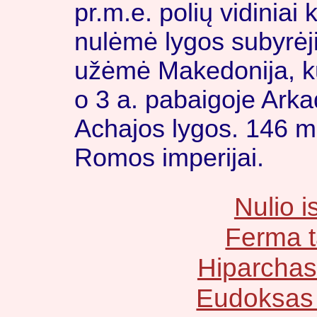
pr.m.e. polių vidiniai k
nulėmė lygos subyrėj
užėmė Makedonija, kuri
o 3 a. pabaigoje Arkad
Achajos lygos. 146 m.
Romos imperijai.
Nulio is
Ferma 
Hiparchas
Eudoksas 