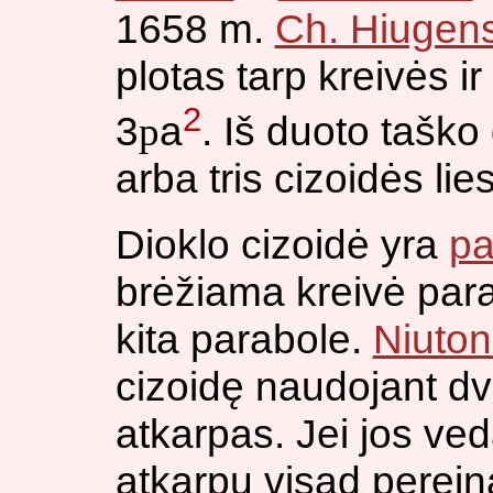
1658 m.
Ch. Hiugen
plotas tarp kreivės i
2
3
a
. Iš duoto taško
p
arba tris cizoidės lie
Dioklo cizoidė yra
pa
brėžiama kreivė parab
kita parabole.
Niuto
cizoidę naudojant dv
atkarpas. Jei jos ve
atkarpų visad pereina