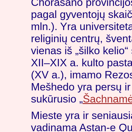
Chorasano provincijos
pagal gyventojų skaič
mln.). Yra universiteta
religinių centrų, šve
vienas iš „šilko kelio
XII–XIX a. kulto pas
(XV a.), imamo Rezos
Mešhedo yra persų ir
sukūrusio „
Šachnam
Mieste yra ir seniausi
vadinama Astan-e Qud