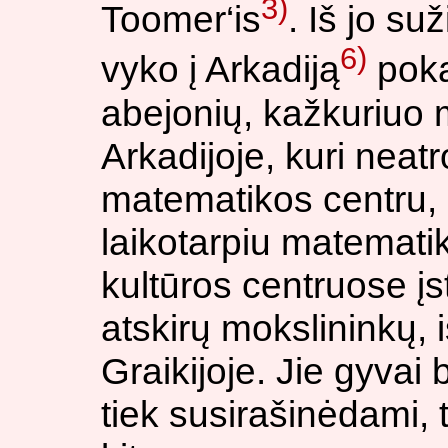
3)
Toomer‘is
. Iš jo s
6)
vyko į Arkadiją
pokal
abejonių, kažkuriuo
Arkadijoje, kuri neat
matematikos centru, 
laikotarpiu matemat
kultūros centruose į
atskirų mokslininkų, 
Graikijoje. Jie gyvai
tiek susirašinėdami, 