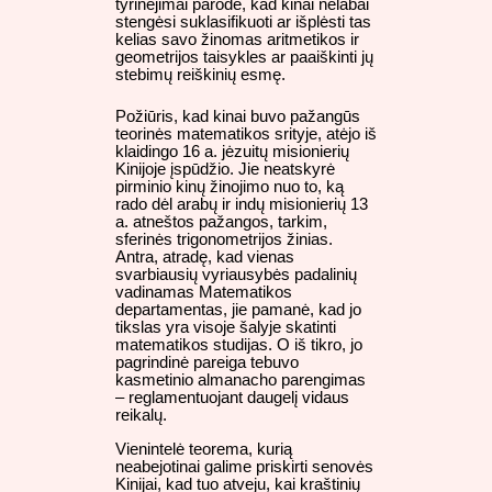
tyrinėjimai parodė, kad kinai nelabai
stengėsi suklasifikuoti ar išplėsti tas
kelias savo žinomas aritmetikos ir
geometrijos taisykles ar paaiškinti jų
stebimų reiškinių esmę.
Požiūris, kad kinai buvo pažangūs
teorinės matematikos srityje, atėjo iš
klaidingo 16 a. jėzuitų misionierių
Kinijoje įspūdžio. Jie neatskyrė
pirminio kinų žinojimo nuo to, ką
rado dėl arabų ir indų misionierių 13
a. atneštos pažangos, tarkim,
sferinės trigonometrijos žinias.
Antra, atradę, kad vienas
svarbiausių vyriausybės padalinių
vadinamas Matematikos
departamentas, jie pamanė, kad jo
tikslas yra visoje šalyje skatinti
matematikos studijas. O iš tikro, jo
pagrindinė pareiga tebuvo
kasmetinio almanacho parengimas
– reglamentuojant daugelį vidaus
reikalų.
Vienintelė teorema, kurią
neabejotinai galime priskirti senovės
Kinijai, kad tuo atveju, kai kraštinių