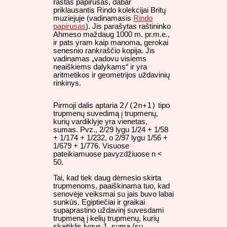
rastas papirusas, dabar
priklausantis Rindo kolekcijai Britų
muziejuje (vadinamasis
Rindo
papirusas
). Jis parašytas raštininko
Ahmeso maždaug 1000 m. pr.m.e.,
ir pats yram kaip manoma, gerokai
senesnio rankraščio kopija. Jis
vadinamas „vadovu visiems
neaiškiems dalykams“ ir yra
aritmetikos ir geometrijos uždavinių
rinkinys.
2/(2n+1)
Pirmoji dalis aptaria
tipo
trupmenų suvedimą į trupmenų,
kurių vardiklyje yra vienetas,
sumas. Pvz., 2/29 lygu 1/24 + 1/58
+ 1/174 + 1/232, o 2/97 lygu 1/56 +
1/679 + 1/776. Visuose
pateikiamuose pavyzdžiuose n <
50.
Tai, kad tiek daug dėmesio skirta
trupmenoms, paaiškinama tuo, kad
senovėje veiksmai su jais buvo labai
sunkūs. Egiptiečiai ir graikai
supaprastino uždavinį suvesdami
trupmeną į kelių trupmenų, kurių
skaitiklis lygus 1, sumą (su