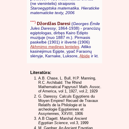
(ne vienintelis) straipsnis
Staroegyptska matematika. Hieraticke
matematicke texty, 2006
***)
Džordžas Daresi
(
Georges Émile
Jules Daressy
, 1864-1938) - prancūzų
egiptologas, dirbęs Kairo Edipto
muzijuje (nuo 1887 m.). Pirmasis
paskelbė (1901) ir išvertė (1906)
Akhmimo medines lenteles
. Atliko
kasinėjimus Egipte, ypač Faraonų
slėnyje, Karnake, Luksore,
Abide
ir kt.
Literatūra:
A.B. Chase, L. Bull, H.P. Manning,
R.C. Archibald. The Rhind
Mathematical Papyrus// Math. Assoc.
of America, vol 1, 1927, vol.2, 1929
G. Daressy. Calculs Egyptiens du
Moyen Empire// Recueil de Travaux
Relatifs de la Philologie et la
archeologie Egyptiennes et
Assyriennes, XXVIII, 1906
A.B Clagett. Marshal
Ancient
Egyptian Science
, vol.3, 1999
M. Gardner. An Ancient Egyptian