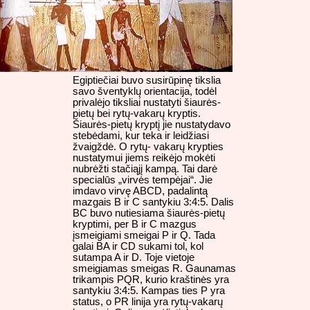
Egiptiečiai buvo susirūpinę tikslia
savo šventyklų orientacija, todėl
privalėjo tiksliai nustatyti šiaurės-
pietų bei rytų-vakarų kryptis.
Šiaurės-pietų kryptį jie nustatydavo
stebėdami, kur teka ir leidžiasi
žvaigždė. O rytų- vakarų krypties
nustatymui jiems reikėjo mokėti
nubrėžti stačiąjį kampą. Tai darė
specialūs „virvės tempėjai“. Jie
imdavo virvę ABCD, padalintą
mazgais B ir C santykiu 3:4:5. Dalis
BC buvo nutiesiama šiaurės-pietų
kryptimi, per B ir C mazgus
įsmeigiami smeigai P ir Q. Tada
galai BA ir CD sukami tol, kol
sutampa A ir D. Toje vietoje
smeigiamas smeigas R. Gaunamas
trikampis PQR, kurio kraštinės yra
santykiu 3:4:5. Kampas ties P yra
status, o PR linija yra rytų-vakarų