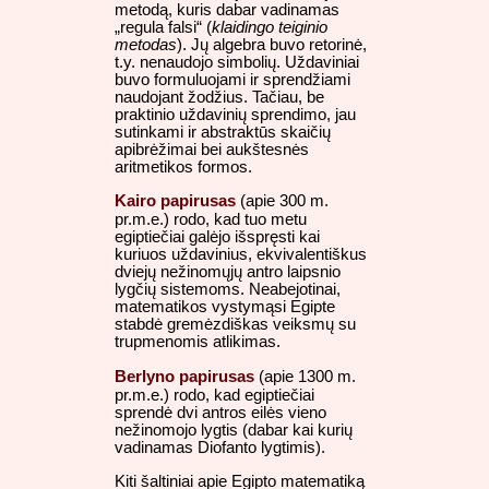
metodą, kuris dabar vadinamas
„regula falsi“ (
klaidingo teiginio
metodas
). Jų algebra buvo retorinė,
t.y. nenaudojo simbolių. Uždaviniai
buvo formuluojami ir sprendžiami
naudojant žodžius. Tačiau, be
praktinio uždavinių sprendimo, jau
sutinkami ir abstraktūs skaičių
apibrėžimai bei aukštesnės
aritmetikos formos.
Kairo papirusas
(apie 300 m.
pr.m.e.) rodo, kad tuo metu
egiptiečiai galėjo išspręsti kai
kuriuos uždavinius, ekvivalentiškus
dviejų nežinomųjų antro laipsnio
lygčių sistemoms. Neabejotinai,
matematikos vystymąsi Egipte
stabdė gremėzdiškas veiksmų su
trupmenomis atlikimas.
Berlyno papirusas
(apie 1300 m.
pr.m.e.) rodo, kad egiptiečiai
sprendė dvi antros eilės vieno
nežinomojo lygtis (dabar kai kurių
vadinamas Diofanto lygtimis).
Kiti šaltiniai apie Egipto matematiką