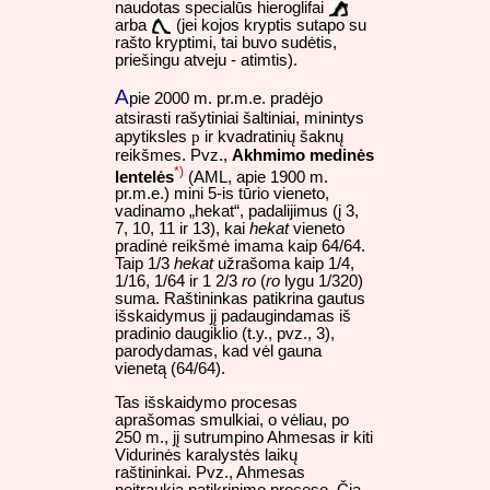
naudotas specialūs hieroglifai
arba
(jei kojos kryptis sutapo su
rašto kryptimi, tai buvo sudėtis,
priešingu atveju - atimtis).
A
pie 2000 m. pr.m.e. pradėjo
atsirasti rašytiniai šaltiniai, minintys
p
apytiksles
ir kvadratinių šaknų
reikšmes. Pvz.,
Akhmimo medinės
*)
lentelės
(AML, apie 1900 m.
pr.m.e.) mini 5-is tūrio vieneto,
vadinamo „hekat“, padalijimus (į 3,
7, 10, 11 ir 13), kai
hekat
vieneto
pradinė reikšmė imama kaip 64/64.
Taip 1/3
hekat
užrašoma kaip 1/4,
1/16, 1/64 ir 1 2/3
ro
(
ro
lygu 1/320)
suma. Raštininkas patikrina gautus
išskaidymus jį padaugindamas iš
pradinio daugiklio (t.y., pvz., 3),
parodydamas, kad vėl gauna
vienetą (64/64).
Tas išskaidymo procesas
aprašomas smulkiai, o vėliau, po
250 m., jį sutrumpino Ahmesas ir kiti
Vidurinės karalystės laikų
raštininkai. Pvz., Ahmesas