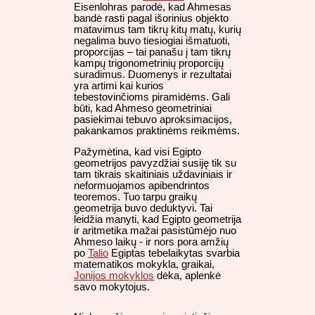
Eisenlohras parodė, kad Ahmesas
bandė rasti pagal išorinius objekto
matavimus tam tikrų kitų matų, kurių
negalima buvo tiesiogiai išmatuoti,
proporcijas – tai panašu į tam tikrų
kampų trigonometrinių proporcijų
suradimus. Duomenys ir rezultatai
yra artimi kai kurios
tebestovinčioms piramidėms. Gali
būti, kad Ahmeso geometriniai
pasiekimai tebuvo aproksimacijos,
pakankamos praktinėms reikmėms.
Pažymėtina, kad visi Egipto
geometrijos pavyzdžiai susiję tik su
tam tikrais skaitiniais uždaviniais ir
neformuojamos apibendrintos
teoremos. Tuo tarpu graikų
geometrija buvo deduktyvi. Tai
leidžia manyti, kad Egipto geometrija
ir aritmetika mažai pasistūmėjo nuo
Ahmeso laikų - ir nors pora amžių
po
Talio
Egiptas tebelaikytas svarbia
matematikos mokykla, graikai,
Jonijos mokyklos
dėka, aplenkė
savo mokytojus.