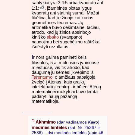
santykiai yra 3:4:5 arba kvadrato ant
1:1:
, įžambinės plotas lygus
kvadratų ant statinių sumai. Mažai
tikėtina, kad jie žinojo kai kurias
geometrines teoremas. Jų
aritmetika buvo dešimtainė, tačiau,
atrodo, kad jų žinios apsiribojo
kiniško
abako
(svanpano)
naudojimu bei sugebėjimu raštiškai
išdėstyti rezultatus.
I
r nors galima paminėti kelis
filosofus, 5 a. mokiusius įvairiuose
miestuose, vis tik atrodo, kad
daugumą jų sėmėsi įkvėpimo iš
Tarentumo
, o amžiaus pabaigoje
žvelgė į Atėnus, kaip graikų
intelektualinį centrą - ir būtent Atėnų
matematinei mokyklai buvo lemta
padaryti naują pažangą
matematikoje.
*)
Akhmimo
(dar vadinamos
Kairo
)
medinės lentelės
(kat. Nr. 25367 ir
2536) – dvi medinės lentelės (apie 46