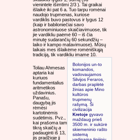
vienintele išimtimi 2/3 ). Tai graikai
išlaikė iki pat 6 a. Tuo tarpu romėnai
naudojo trupmenas, kuriose
vardiklis buvo pastovus ir lygus 12
(kaip ir babiloniečiai savo
astronominiuose skaičiavimuose, tik
jie vardikliu paėmė 60 – iš čia
minutę sudarančių 60 sekundžių –
laiko ir kampo matavimuose). Mūsų
laikais mes išlaikėme romėniškąją
tradiciją, tik vardikliu imame 10.
Bolonijos un-to
Toliau Ahmesas
komandos,
aptaria kai
vadovaujamos
kuriuos
Silvijos Feraros,
fundamentalius
darbas praplėtė
aritmetikos
žinias apie Mino
uždavinius.
kultūros
Panašu,
trupmenų
daugybą jis
rašymą. Ši
rėmėsi
civilizacija
kartotinėmis
Kretoje
gyvavo
sudėtimis. Pvz.,
maždaug prieš
kai prašoma tam
3500 m. ir sukūrė
tikrą skaičių
a
skiemeninio rašto
padauginti iš 13,
sistemą
jis pradžioje jį
vadinamą
linijiniu