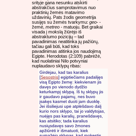
srityje gana nesunku atskirti
abstrakčius samprotavimus nuo
praktinių žemės matavimo
uždavinių. Pats žodis geometrija
susijęs su žemės tvarkymu:
geo-
-
žemė,
metreo
- matuoju. Bet graikai
visada į mokslą žiūrėjo iš
abstraktumo pozicijų – tad
pavadinimas neatitinka jų pažiūrų,
tačiau gali būti, kad toks
pavadinimas atitinka jos naudojimą
Egipte. Herodotas (2:109) pabrėžė,
kad nuolatiniai Nilo potvyniai
nuplaudavo sklypų ribas:
Girdėjau, kad tas karalius
[
Sesostris
] egiptiečiams padalijęs
visą Egipto žemę: kiekvienam jis
davęs po vienodo dydžio
keturkampį sklypą. Iš tų sklypų jis
ir gaudavo pajamų, nes buvo
įsakęs kasmet duoti jam duoklę.
Jei išsiliejusi upė atplėšdavo dalį
kurio nors sklypo, tai jo valdytojas,
nuėjęs pas karalių, pranešdavęs,
kas atsitiko; tada karalius
nusiųsdavęs savo žmones
apžiūrėti ir išmatuoti, kiek
sumažėjo sklypas, kad mokestis