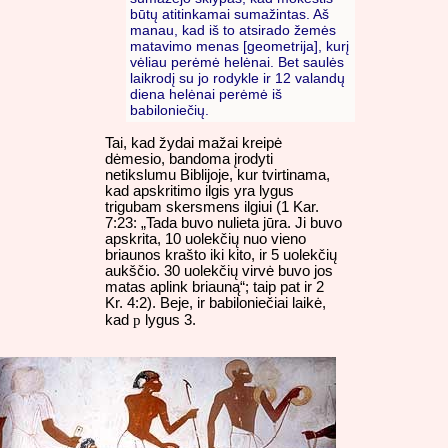
būtų atitinkamai sumažintas. Aš
manau, kad iš to atsirado žemės
matavimo menas [geometrija], kurį
vėliau perėmė helėnai. Bet saulės
laikrodį su jo rodykle ir 12 valandų
diena helėnai perėmė iš
babiloniečių.
Tai, kad žydai mažai kreipė
dėmesio, bandoma įrodyti
netikslumu Biblijoje, kur tvirtinama,
kad apskritimo ilgis yra lygus
trigubam skersmens ilgiui (1 Kar.
7:23: „Tada buvo nulieta jūra. Ji buvo
apskrita, 10 uolekčių nuo vieno
briaunos krašto iki kito, ir 5 uolekčių
aukščio. 30 uolekčių virvė buvo jos
matas aplink briauną“; taip pat ir 2
Kr. 4:2). Beje, ir babiloniečiai laikė,
p
kad
lygus 3.