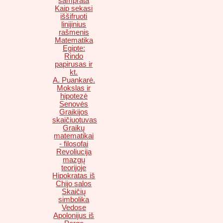
samprata
Kaip sekasi
iššifruoti
linijinius
rašmenis
Matematika
Egipte:
Rindo
papirusas ir
kt.
A. Puankarė.
Mokslas ir
hipotezė
Senovės
Graikijos
skaičiuotuvas
Graikų
matematikai
- filosofai
Revoliucija
mazgų
teorijoje
Hipokratas iš
Chijo salos
Skaičių
simbolika
Vedose
Apolonijus iš