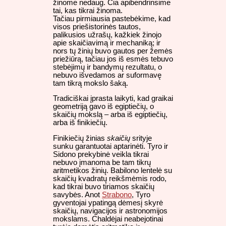
žinome nedaug. Čia apibendrinsime
tai, kas tikrai žinoma.
Tačiau pirmiausia pastebėkime, kad
visos priešistorinės tautos,
palikusios užrašų, kažkiek žinojo
apie skaičiavimą ir mechaniką; ir
nors tų žinių buvo gautos per žemės
priežiūrą, tačiau jos iš esmės tebuvo
stebėjimų ir bandymų rezultatu, o
nebuvo išvedamos ar suformavę
tam tikrą mokslo šaką.
Tradiciškai įprasta laikyti, kad graikai
geometriją gavo iš egiptiečių, o
skaičių mokslą – arba iš egiptiečių,
arba iš finikiečių.
Finikiečių žinias
skaičių
srityje
sunku garantuotai aptarinėti. Tyro ir
Sidono prekybinė veikla tikrai
nebuvo įmanoma be tam tikrų
aritmetikos žinių. Babilono lentelė su
skaičių kvadratų reikšmėmis rodo,
kad tikrai buvo tiriamos skaičių
savybės. Anot
Strabono
, Tyro
gyventojai ypatingą dėmesį skyrė
skaičių, navigacijos ir astronomijos
mokslams. Chaldėjai neabejotinai