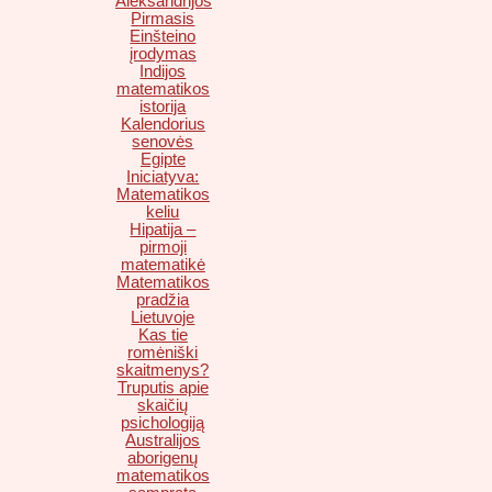
Aleksandrijos
Pirmasis
Einšteino
įrodymas
Indijos
matematikos
istorija
Kalendorius
senovės
Egipte
Iniciatyva:
Matematikos
keliu
Hipatija –
pirmoji
matematikė
Matematikos
pradžia
Lietuvoje
Kas tie
romėniški
skaitmenys?
Truputis apie
skaičių
psichologiją
Australijos
aborigenų
matematikos