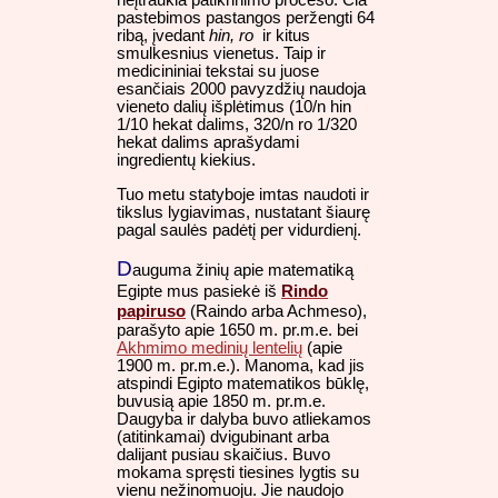
neįtraukia patikrinimo proceso. Čia
pastebimos pastangos peržengti 64
ribą, įvedant
hin, ro
ir kitus
smulkesnius vienetus. Taip ir
medicininiai tekstai su juose
esančiais 2000 pavyzdžių naudoja
vieneto dalių išplėtimus (10/n hin
1/10 hekat dalims, 320/n ro 1/320
hekat dalims aprašydami
ingredientų kiekius.
Tuo metu statyboje imtas naudoti ir
tikslus lygiavimas, nustatant šiaurę
pagal saulės padėtį per vidurdienį.
D
auguma žinių apie matematiką
Rindo
Egipte mus pasiekė iš
papiruso
(Raindo arba Achmeso),
parašyto apie 1650 m. pr.m.e. bei
Akhmimo medinių lentelių
(apie
1900 m. pr.m.e.). Manoma, kad jis
atspindi Egipto matematikos būklę,
buvusią apie 1850 m. pr.m.e.
Daugyba ir dalyba buvo atliekamos
(atitinkamai) dvigubinant arba
dalijant pusiau skaičius. Buvo
mokama spręsti tiesines lygtis su
vienu nežinomuoju. Jie naudojo