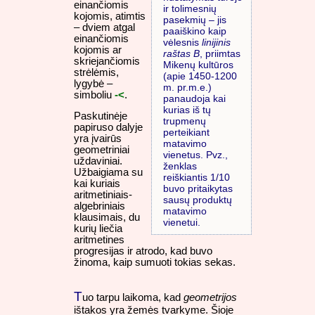
einančiomis
ir tolimesnių
kojomis, atimtis
pasekmių – jis
– dviem atgal
paaiškino kaip
einančiomis
vėlesnis
linijinis
kojomis ar
raštas B
, priimtas
skriejančiomis
Mikenų kultūros
strėlėmis,
(apie 1450-1200
lygybė –
m. pr.m.e.)
simboliu
-<
.
panaudoja kai
kurias iš tų
Paskutinėje
trupmenų
papiruso dalyje
perteikiant
yra įvairūs
matavimo
geometriniai
vienetus. Pvz.,
uždaviniai.
ženklas
Užbaigiama su
reiškiantis 1/10
kai kuriais
buvo pritaikytas
aritmetiniais-
sausų produktų
algebriniais
matavimo
klausimais, du
vienetui.
kurių liečia
aritmetines
progresijas ir atrodo, kad buvo
žinoma, kaip sumuoti tokias sekas.
T
uo tarpu laikoma, kad
geometrijos
ištakos yra žemės tvarkyme. Šioje