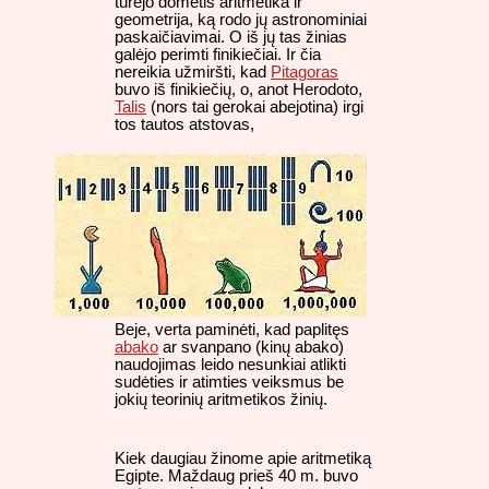
turėjo domėtis aritmetika ir
geometrija, ką rodo jų astronominiai
paskaičiavimai. O iš jų tas žinias
galėjo perimti finikiečiai. Ir čia
nereikia užmiršti, kad
Pitagoras
buvo iš finikiečių, o, anot Herodoto,
Talis
(nors tai gerokai abejotina) irgi
tos tautos atstovas,
Beje, verta paminėti, kad paplitęs
abako
ar svanpano (kinų abako)
naudojimas leido nesunkiai atlikti
sudėties ir atimties veiksmus be
jokių teorinių aritmetikos žinių.
Kiek daugiau žinome apie aritmetiką
Egipte. Maždaug prieš 40 m. buvo