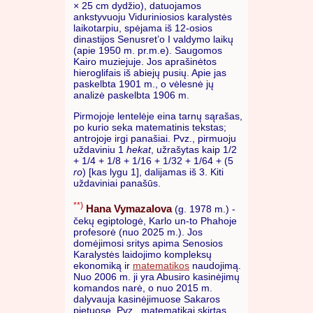
× 25 cm dydžio), datuojamos
ankstyvuoju Viduriniosios karalystės
laikotarpiu, spėjama iš 12-osios
dinastijos Senusret’o I valdymo laikų
(apie 1950 m. pr.m.e). Saugomos
Kairo muziejuje. Jos aprašinėtos
hieroglifais iš abiejų pusių. Apie jas
paskelbta 1901 m., o vėlesnė jų
analizė paskelbta 1906 m.
Pirmojoje lentelėje eina tarnų sąrašas,
po kurio seka matematinis tekstas;
antrojoje irgi panašiai. Pvz., pirmuoju
uždaviniu 1
hekat
, užrašytas kaip 1/2
+ 1/4 + 1/8 + 1/16 + 1/32 + 1/64 + (5
ro
) [kas lygu 1], dalijamas iš 3. Kiti
uždaviniai panašūs.
**)
Hana Vymazalova
(g. 1978 m.) -
čekų egiptologė, Karlo un-to Phahoje
profesorė (nuo 2025 m.). Jos
domėjimosi sritys apima Senosios
Karalystės laidojimo kompleksų
ekonomiką ir
matematikos
naudojimą.
Nuo 2006 m. ji yra Abusiro kasinėjimų
komandos narė, o nuo 2015 m.
dalyvauja kasinėjimuose Sakaros
pietuose. Pvz., matematikai skirtas