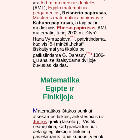
yra
Akhmimo medinės lentelės
(AML),
Egipto matematinis
pergamentas
,
Reisnerio papirusas
,
Maskvos matematinis papirusas
ir
Kahuno papirusas
, o taip pat ir
medicininis
Eberso papirusas
. AML
matematinį turinį 2002 m. ištyrė
**)
Hana Vymazalova
, patvirtindama,
kad visi 5-i minėti „hekat“
išskaitymai yra tikslūs bei
***)
patikslindama G. Daressy
1906-
ųjų analizę ištaisydama dvi joje
buvusias klaidas.
Matematika
Egipte ir
Finikijoje
M
atematikos ištakos sunkiai
atsekamos laikais, ankstesniais už
Jonijos
graikų laikotarpį. Vis tik
neabejotina, kad graikai turi būti
dėkingi egiptiečių ir finikiečių
pasiekimams, apie kuriuos, vienok,