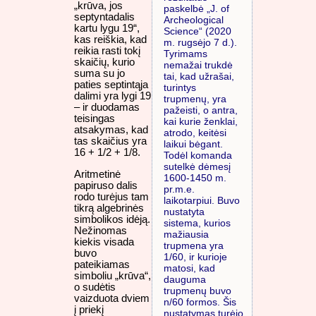
„krūva, jos
paskelbė „J. of
septyntadalis
Archeological
kartu lygu 19“,
Science“ (2020
kas reiškia, kad
m. rugsėjo 7 d.).
reikia rasti tokį
Tyrimams
skaičių, kurio
nemažai trukdė
suma su jo
tai, kad užrašai,
paties septintąja
turintys
dalimi yra lygi 19
trupmenų, yra
– ir duodamas
pažeisti, o antra,
teisingas
kai kurie ženklai,
atsakymas, kad
atrodo, keitėsi
tas skaičius yra
laikui bėgant.
16 + 1/2 + 1/8.
Todėl komanda
sutelkė dėmesį
Aritmetinė
1600-1450 m.
papiruso dalis
pr.m.e.
rodo turėjus tam
laikotarpiui. Buvo
tikrą algebrinės
nustatyta
simbolikos idėją.
sistema, kurios
Nežinomas
mažiausia
kiekis visada
trupmena yra
buvo
1/60, ir kurioje
pateikiamas
matosi, kad
simboliu „krūva“,
dauguma
o sudėtis
trupmenų buvo
vaizduota dviem
n/60 formos. Šis
į priekį
nustatymas turėjo