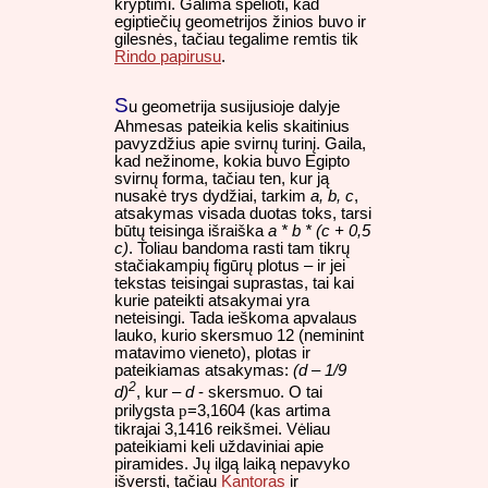
kryptimi. Galima spėlioti, kad
egiptiečių geometrijos žinios buvo ir
gilesnės, tačiau tegalime remtis tik
Rindo papirusu
.
S
u geometrija susijusioje dalyje
Ahmesas pateikia kelis skaitinius
pavyzdžius apie svirnų turinį. Gaila,
kad nežinome, kokia buvo Egipto
svirnų forma, tačiau ten, kur ją
nusakė trys dydžiai, tarkim
a, b, c
,
atsakymas visada duotas toks, tarsi
būtų teisinga išraiška
a * b * (c + 0,5
c)
. Toliau bandoma rasti tam tikrų
stačiakampių figūrų plotus – ir jei
tekstas teisingai suprastas, tai kai
kurie pateikti atsakymai yra
neteisingi. Tada ieškoma apvalaus
lauko, kurio skersmuo 12 (neminint
matavimo vieneto), plotas ir
pateikiamas atsakymas:
(d – 1/9
2
d)
, kur –
d
- skersmuo. O tai
p
prilygsta
=3,1604 (kas artima
tikrajai 3,1416 reikšmei. Vėliau
pateikiami keli uždaviniai apie
piramides. Jų ilgą laiką nepavyko
išversti, tačiau
Kantoras
ir