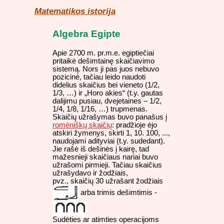
Matematikos istorija
Algebra Egipte
Apie 2700 m. pr.m.e. egiptiečiai
pritaikė dešimtainę skaičiavimo
sistemą. Nors ji pas juos nebuvo
pozicinė, tačiau leido naudoti
didelius skaičius bei vieneto (1/2,
1/3, …) ir „Horo akies“ (t.y. gautas
dalijimu pusiau, dvejetaines – 1/2,
1/4, 1/8, 1/16, …) trupmenas.
Skaičių užrašymas buvo panašus į
romėniškų skaičių
: pradžioje ėjo
atskiri žymenys, skirti 1, 10. 100, ...,
naudojami adityviai (t.y. sudedant).
Jie rašė iš dešinės į kairę, tad
mažesnieji skaičiaus nariai buvo
užrašomi pirmieji. Tačiau skaičius
užrašydavo ir žodžiais,
pvz., skaičių 30 užrašant žodžiais
arba trimis dešimtimis -
Sudėties ar atimties operacijoms