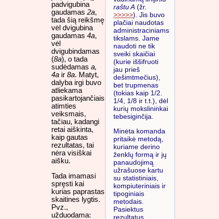
padvigubina
raštu A
(žr.
gaudamas
2a
,
>>>>>
). Jis buvo
tada šią reikšmę
plačiai naudotas
vėl dvigubina
administraciniams
gaudamas
4a
,
tikslams. Jame
vėl
naudoti ne tik
dvigubindamas
sveiki skaičiai
(
8a
), o tada
(kurie iššifruoti
sudėdamas
a,
jau prieš
4a
ir
8a
. Matyt,
dešimtmečius),
dalyba irgi buvo
bet trupmenas
atliekama
(tokias kaip 1/2.
pasikartojančiais
1/4, 1/8 ir t.t.), dėl
atimties
kurių mokslininkai
veiksmais,
tebesiginčija.
tačiau, kadangi
retai aiškinta,
Minėta komanda
kaip gautas
pritaikė metodą,
rezultatas, tai
kuriame derino
nėra visiškai
ženklų formą ir jų
aišku.
panaudojimą
užrašuose kartu
Tada imamasi
su statistiniais,
spręsti kai
kompiuteriniais ir
kurias paprastas
tipoginiais
skaitines lygtis.
metodais.
Pvz.,
Pasiektus
užduodama:
rezultatus