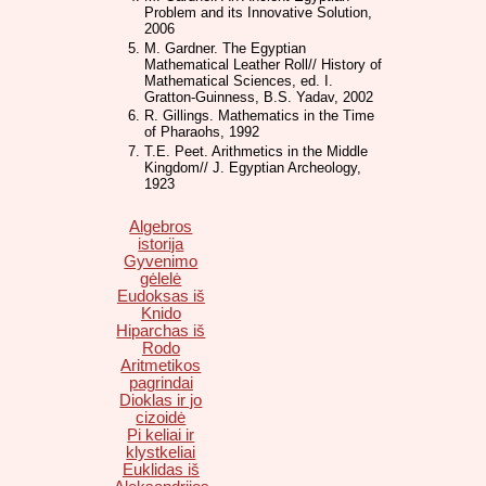
Problem and its Innovative Solution,
2006
M. Gardner. The Egyptian
Mathematical Leather Roll// History of
Mathematical Sciences, ed. I.
Gratton-Guinness, B.S. Yadav, 2002
R. Gillings. Mathematics in the Time
of Pharaohs, 1992
T.E. Peet. Arithmetics in the Middle
Kingdom// J. Egyptian Archeology,
1923
Algebros
istorija
Gyvenimo
gėlelė
Eudoksas iš
Knido
Hiparchas iš
Rodo
Aritmetikos
pagrindai
Dioklas ir jo
cizoidė
Pi keliai ir
klystkeliai
Euklidas iš