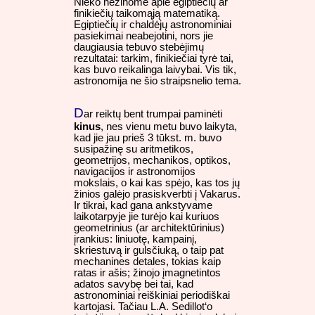
Nieko nežinome apie egiptiečių ar
finikiečių taikomąją matematiką.
Egiptiečių ir chaldėjų astronominiai
pasiekimai neabejotini, nors jie
daugiausia tebuvo stebėjimų
rezultatai: tarkim, finikiečiai tyrė tai,
kas buvo reikalinga laivybai. Vis tik,
astronomija ne šio straipsnelio tema.
D
ar reiktų bent trumpai paminėti
kinus
, nes vienu metu buvo laikyta,
kad jie jau prieš 3 tūkst. m. buvo
susipažinę su aritmetikos,
geometrijos, mechanikos, optikos,
navigacijos ir astronomijos
mokslais, o kai kas spėjo, kas tos jų
žinios galėjo prasiskverbti į Vakarus.
Ir tikrai, kad gana ankstyvame
laikotarpyje jie turėjo kai kuriuos
geometrinius (ar architektūrinius)
įrankius: liniuotę, kampainį,
skriestuvą ir gulsčiuką, o taip pat
mechanines detales, tokias kaip
ratas ir ašis; žinojo įmagnetintos
adatos savybę bei tai, kad
astronominiai reiškiniai periodiškai
kartojasi. Tačiau L.A. Sedillot‘o