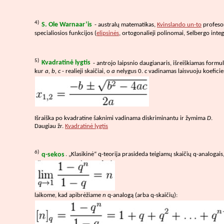
4)
S. Ole Warnaar’is
- australų matematikas,
Kvinslando un-to
profesor
specialiosios funkcijos (
elipsinės
, ortogonalieji polinomai, Selbergo integr
5)
Kvadratinė lygtis
- antrojo laipsnio daugianaris, išreiškiamas formu
kur
a, b, c
- realieji skaičiai, o
a
nelygus 0.
c
vadinamas laisvuoju koeficie
Išraiška po kvadratine šaknimi vadinama diskriminantu ir žymima
D
.
Daugiau žr.
Kvadratinė lygtis
6)
q-sekos
. „Klasikinė“ q-teorija prasideda teigiamų skaičių q-analogais,
laikome, kad apibrėžiame
n
q-analogą (arba q-skaičių):