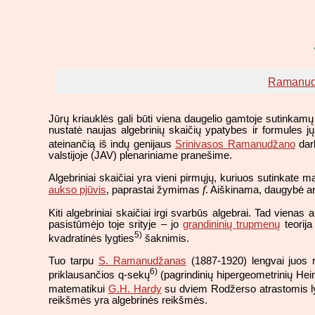
Ramanud
Jūrų kriauklės gali būti viena daugelio gamtoje sutinka
nustatė naujas algebrinių skaičių ypatybes ir formules 
ateinančią iš indų genijaus
Srinivasos Ramanudžano
dar
valstijoje (JAV) plenariniame pranešime.
Algebriniai skaičiai yra vieni pirmųjų, kuriuos sutinkate m
f
aukso pjūvis
, paprastai žymimas
. Aiškinama, daugybė ar
Kiti algebriniai skaičiai irgi svarbūs algebrai. Tad viena
pasistūmėjo toje srityje – jo
grandininių trupmenų
teorija
5)
kvadratinės lygties
šaknimis.
Tuo tarpu
S. Ramanudžanas
(1887-1920) lengvai juos r
6)
priklausančios q-sekų
(pagrindinių hipergeometrinių Hei
matematikui
G.H. Hardy
su dviem Rodžerso atrastomis lyg
reikšmės yra algebrinės reikšmės.