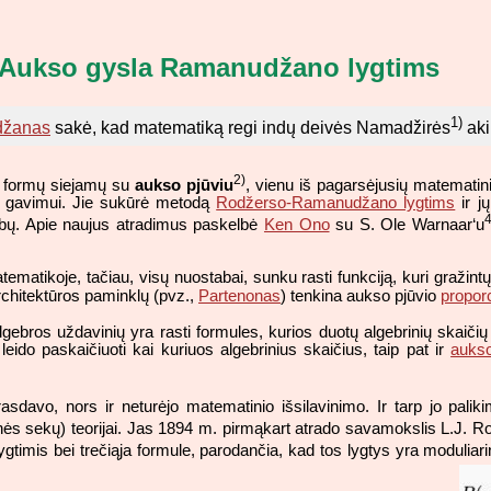
Aukso gysla Ramanudžano lygtims
1)
žanas
sakė, kad matematiką regi indų deivės Namadžirės
aki
2)
mų formų siejamų su
aukso pjūviu
, vienu iš pagarsėjusių matematin
jų gavimui. Jie sukūrė metodą
Rodžerso-Ramanudžano lygtims
ir j
4
bų. Apie naujus atradimus paskelbė
Ken Ono
su S. Ole Warnaar‘u
atematikoje, tačiau, visų nuostabai, sunku rasti funkciją, kuri gražint
chitektūros paminklų (pvz.,
Partenonas
) tenkina aukso pjūvio
proporc
s algebros uždavinių yra rasti formules, kurios duotų algebrinių ska
 leido paskaičiuoti kai kuriuos algebrinius skaičius, taip pat ir
aukso
asdavo, nors ir neturėjo matematinio išsilavinimo. Ir tarp jo pali
nės sekų) teorijai. Jas 1894 m. pirmąkart atrado savamokslis L.J. 
timis bei trečiąja formule, parodančia, kad tos lygtys yra moduliari