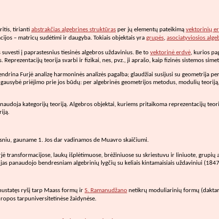
itis, tirianti
abstrakčias algebrines struktūras
per jų elementų pateikimą
vektorinių e
ijos – matricų sudėtimi ir daugyba. Tokiais objektais yra
grupės
,
asociatyviosios alge
 suvesti į paprastesnius tiesinės algebros uždavinius. Be to
vektorinė erdvė
, kurios pa
Reprezentacijų teorija svarbi ir fizikai, nes, pvz., ji aprašo, kaip fizinės sistemos sim
bendrina Furjė analizę harmoninės analizės pagalba; glaudžiai susijusi su geometrija pe
ausybė priėjimo prie jos būdų: per algebrinės geometrijos metodus, modulių teoriją, an
udoja kategorijų teoriją. Algebros objektai, kuriems pritaikoma reprezentacijų teorija
iją.
psniu, gauname 1. Jos dar vadinamos de Muavro skaičiumi.
rjė transformacijose, laukų išplėtimuose, brėžiniuose su skriestuvu ir liniuote, grupių
jas panaudojo bendresniam algebrinių lygčių su keliais kintamaisiais uždaviniui (1847
ustatęs ryšį tarp Maass formų ir
S. Ramanudžano
netikrų moduliarinių formų (daktaro
uropos tarpuniversitetinėse žaidynėse.