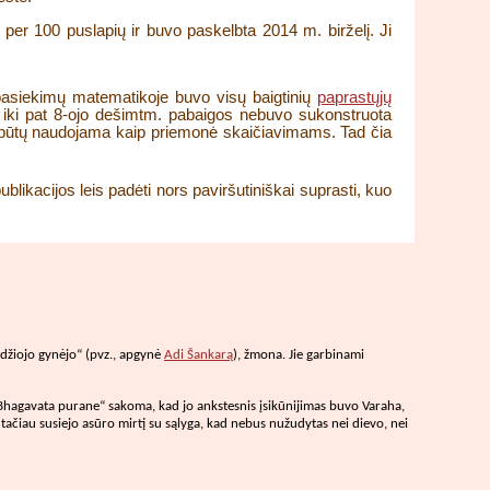
per 100 puslapių ir buvo paskelbta 2014 m. birželį. Ji
 pasiekimų matematikoje buvo visų baigtinių
paprastųjų
au iki pat 8-ojo dešimtm. pabaigos nebuvo sukonstruota
kad būtų naudojama kaip priemonė skaičiavimams. Tad čia
blikacijos leis padėti nors paviršutiniškai suprasti, kuo
didžiojo gynėjo“ (pvz., apgynė
Adi Šankarą
), žmona. Jie garbinami
 „Bhagavata purane“ sakoma, kad jo ankstesnis įsikūnijimas buvo Varaha,
tačiau susiejo asūro mirtį su sąlyga, kad nebus nužudytas nei dievo, nei