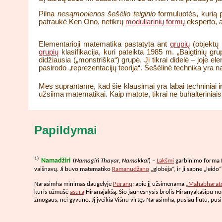
Pilna
nesąmonienos šešėlio teiginio
formuluotės, kurią p
patraukė Ken Ono, netikrų
moduliarinių formų
eksperto, a
Elementarioji matematika pastatyta ant
grupių
(objektų 
grupių
klasifikacija, kuri pateikta 1985 m. „Baigtinių g
didžiausia („monstriška“) grupė. Ji tikrai didelė – joje
pasirodo „reprezentacijų teorija“. Šešėlinė technika yra 
Mes suprantame, kad šie klausimai yra labai techniniai ir 
užsiima matematikai. Kaip matote, tikrai ne buhalteriniai
Papildymai
1)
Namadžiri
(
Namagiri Thayar
,
Namakkal
) –
Lakšmi
garbinimo forma In
vaišnavų. Ji buvo matematiko
Ramanudžano
„globėja“, ir ji sapne „leido“
Narasimha minimas daugelyje
Puranų
; apie jį užsimenama „
Mahabharat
kuris užmušė
asurą
Hiranajakšą. Šio jaunesnysis brolis Hiranyakašipu nor
žmogaus, nei gyvūno. Jį įveikia Višnu virtęs Narasimha, pusiau liūtu, pu