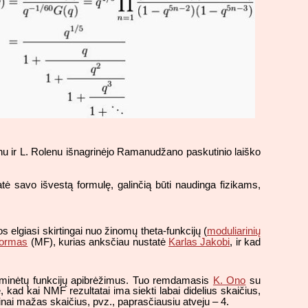
nu ir L. Rolenu išnagrinėjo Ramanudžano paskutinio laiško
tė savo išvestą formulę, galinčią būti naudinga fizikams,
s elgiasi skirtingai nuo žinomų theta-funkcijų (
moduliarinių
formas
(MF), kurias anksčiau nustatė
Karlas Jakobi
, ir kad
inėtų funkcijų apibrėžimus. Tuo remdamasis
K. Ono
su
ad kai NMF rezultatai ima siekti labai didelius skaičius,
kinai mažas skaičius, pvz., paprasčiausiu atveju – 4.