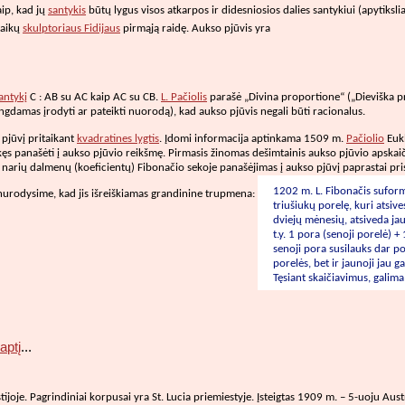
aip, kad jų
santykis
būtų lygus visos atkarpos ir didesniosios dalies santykiui (apytiks
raikų
skulptoriaus Fidijaus
pirmąją raidę. Aukso pjūvis yra
antykį
C : AB su AC kaip AC su CB.
L. Pačiolis
parašė „Divina proportione“ („Dieviška pro
istengdamas įrodyti ar pateikti nuorodą), kad aukso pjūvis negali būti racionalus.
 pjūvį pritaikant
kvadratines lygtis
. Įdomi informacija aptinkama 1509 m.
Pačiolio
Eukl
 linkęs panašėti į aukso pjūvio reikšmę. Pirmasis žinomas dešimtainis aukso pjūvio apsk
ų narių dalmenų (koeficientų) Fibonačio sekoje panašėjimas į aukso pjūvį paprastai pri
1202 m. L. Fibonačis suform
 nurodysime, kad jis išreiškiamas grandinine trupmena:
triušiukų porelę, kuri atsiv
dviejų mėnesių, atsiveda jau
t.y. 1 pora (senoji porelė) 
senoji pora susilauks dar po
porelės, bet ir jaunoji jau g
Tęsiant skaičiavimus, galim
aptį
...
tijoje. Pagrindiniai korpusai yra St. Lucia priemiestyje. Įsteigtas 1909 m. – 5-uoju Austr