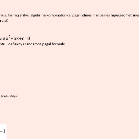
ius. Tyrimų sritys: algebrinė kombinatorika, pagrindinės ir elipsinės hipergeometrinės 
alai).
2
ax
+bx+c=0
le
ntu. Jos šaknys randamos pagal formulę:
 pvz., pagal