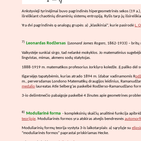
Ankstyvieji tyrinėjimai buvo pagrindinės hipergeometrinės sekos (19 a.),
išreiškiant chaotinių dinaminių sistemų entropiją. Ryšis tarp jų išsireišk
Yra dvi pagrindinės q-analogų grupės: a) „klasikiniai“, kurie pasirodė
L. O
7)
Leonardas Rodžersas
(
Leonard James Rogers
, 1862-1933) – britų 
Vaikystėje sunkiai sirgo, tad nelankė mokyklos. Jo matematinius sugebėjim
lingvistas, mimas, akmens sodų statytojas.
1888-1919 m. matematikos profesorius Jorkšyro koledže. Jį paliko dėl sv
Išgarsėjęs tapatybėmis, kurias atrado 1894 m. (dabar vadinamomis R
od
m., perversdamas Londono Matematikų draugijos leidinius, Ramanudžana
medalio
laureatas Atle Selberg’as paskelbė Rodžerso-Ramanudžano formulių
3-io dešimtmečio pabaigoje paskelbė 4 žinutes apie geometrines problemas
8)
Moduliarinė forma
- kompleksinių skaičių analitinė funkcija apibrėž
teorijoje
. Moduliarinės formos yra atskiras atvejis bendresnės
automorf
Moduliarinių formų teorija vystyta 3-is laikotarpiais: a) sąryšyje su
elips
“moduliarinės formos” paprastai priskiriamas Hecke.