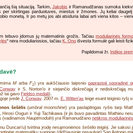
ančią šią situaciją. Tarkim,
Jakobis
ir Ramanudžanas sumoka kiekvien
is per skirtingas parduotuves, miestus ir žmones. Jų keliai daugel
 monetą. Ir po metų jos abi atsiduria labai arti viena kitos – vien
am tebuvo įdomus jų matematinis grožis. Tačiau
moduliarinės form
ylės
“ nėra moduliariosios, tačiau
K. Ono
išvesta formulė gali leisti fiz
Papildomai žr.
Indijos pr
idavė?
žymima
M
arba
F
) yra aukščiausio laipsnio
paprastoji sporadinė g
1
 Conway
ir S. Norton’o ir siejančio diskrečiąją ir nediskrečiąją 
už tai gavo
Fieldso medalį
).
goje įvedė
J. Conway
. 2007 m.
E. Witten’as
teigė esant teiginio ryšį s
nos šešėlis
(
umbral moonshine
) yra paslaptingas ryšis tarp Ma
, Hirosi Ooguri ir Yuji Tachikawa (ir jis buvo pavadintas Mathieu 
os (vadinamos
Hauptmoduln
) yra Ramanudžano
netikros moduliarinė
onu Duncan‘u) tvirtina įrodę
nesąmonienos šešėlio teiginį
. Jie sakosi 
ngtinėje matematikų sueigoje (didžiausioje pasaulyje) San Antonio mi