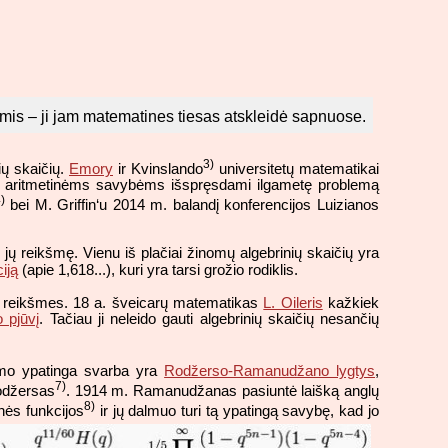
mis – ji jam matematines tiesas atskleidė sapnuose.
3)
ių skaičių.
Emory
ir Kvinslando
universitetų matematikai
ų aritmetinėms savybėms išspręsdami ilgametę problemą
)
bei M. Griffin‘u 2014 m. balandį konferencijos Luizianos
ų jų reikšmę. Vienu iš plačiai žinomų algebrinių skaičių yra
iją
(apie 1,618...), kuri yra tarsi grožio rodiklis.
ičių reikšmes. 18 a. šveicarų matematikas
L. Oileris
kažkiek
 pjūvį
. Tačiau ji neleido gauti algebrinių skaičių nesančių
kimo ypatinga svarba yra
Rodžerso-Ramanudžano lygtys
,
7)
Rodžersas
. 1914 m. Ramanudžanas pasiuntė laišką anglų
8)
nės funkcijos
ir jų dalmuo turi tą ypatingą savybę, kad jo