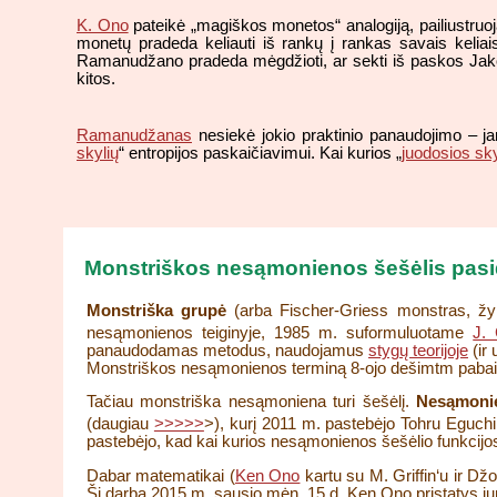
K. Ono
pateikė „magiškos monetos“ analogiją, pailiustruoj
monetų pradeda keliauti iš rankų į rankas savais kelia
Ramanudžano pradeda mėgdžioti, ar sekti iš paskos Jakobio
kitos.
Ramanudžanas
nesiekė jokio praktinio panaudojimo – j
skylių
“ entropijos paskaičiavimui. Kai kurios „
juodosios sk
Monstriškos nesąmonienos šešėlis pas
Monstriška grupė
(arba Fischer-Griess monstras, 
nesąmonienos teiginyje, 1985 m. suformuluotame
J.
panaudodamas metodus, naudojamus
stygų teorijoje
(ir 
Monstriškos nesąmonienos terminą 8-ojo dešimtm pabai
Tačiau monstriška nesąmoniena turi šešėlį.
Nesąmonie
(daugiau
>>>>>
>), kurį 2011 m. pastebėjo Tohru Eguchi
pastebėjo, kad kai kurios nesąmonienos šešėlio funkcij
Dabar matematikai (
Ken Ono
kartu su M. Griffin‘u ir Dž
Šį darbą 2015 m. sausio mėn. 15 d. Ken Ono pristatys ju