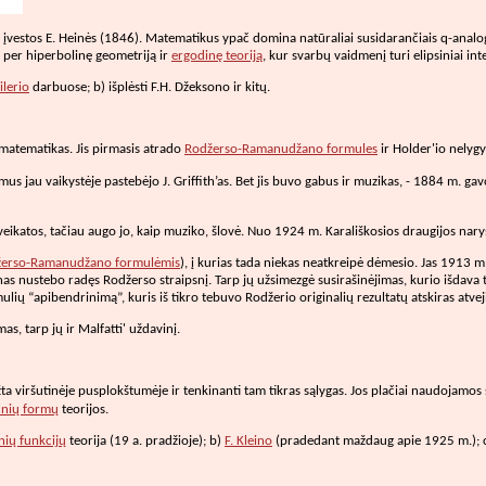
 įvestos E. Heinės (1846). Matematikus ypač domina natūraliai susidarančiais q-analogai
ia per hiperbolinę geometriją ir
ergodinę teoriją
, kur svarbų vaidmenį turi elipsiniai int
ilerio
darbuose; b) išplėsti F.H. Džeksono ir kitų.
matematikas. Jis pirmasis atrado
Rodžerso-Ramanudžano formules
ir Holder'io nelyg
us jau vaikystėje pastebėjo J. Griffith’as. Bet jis buvo gabus ir muzikas, - 1884 m. ga
eikatos, tačiau augo jo, kaip muziko, šlovė. Nuo 1924 m. Karališkosios draugijos nary
žerso-Ramanudžano formulėmis
), į kurias tada niekas neatkreipė dėmesio. Jas 1913 
s nustebo radęs Rodžerso straipsnį. Tarp jų užsimezgė susirašinėjimas, kurio išdav
 “apibendrinimą”, kuris iš tikro tebuvo Rodžerio originalių rezultatų atskiras atveji
, tarp jų ir Malfatti' uždavinį.
ta viršutinėje pusplokštumėje ir tenkinanti tam tikras sąlygas. Jos plačiai naudojamos 
inių formų
teorijos.
inių funkcijų
teorija (19 a. pradžioje); b)
F. Kleino
(pradedant maždaug apie 1925 m.); c)