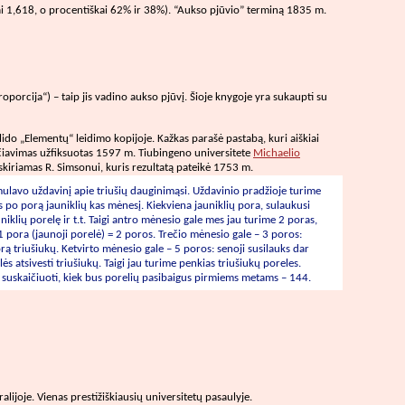
liai 1,618, o procentiškai 62% ir 38%). “Aukso pjūvio” terminą 1835 m.
porcija“) – taip jis vadino aukso pjūvį. Šioje knygoje yra sukaupti su
ido „Elementų“ leidimo kopijoje. Kažkas parašė pastabą, kuri aiškiai
aičiavimas užfiksuotas 1597 m. Tiubingeno universitete
Michaelio
skiriamas R. Simsonui, kuris rezultatą pateikė 1753 m.
ulavo uždavinį apie triušių dauginimąsi. Uždavinio pradžioje turime
es po porą jauniklių kas mėnesį. Kiekviena jauniklių pora, sulaukusi
niklių porelę ir t.t. Taigi antro mėnesio gale mes jau turime 2 poras,
+ 1 pora (jaunoji porelė) = 2 poros. Trečio mėnesio gale – 3 poros:
rą triušiukų. Ketvirto mėnesio gale – 5 poros: senoji susilauks dar
alės atsivesti triušiukų. Taigi jau turime penkias triušiukų poreles.
a suskaičiuoti, kiek bus porelių pasibaigus pirmiems metams – 144.
alijoje. Vienas prestižiškiausių universitetų pasaulyje.