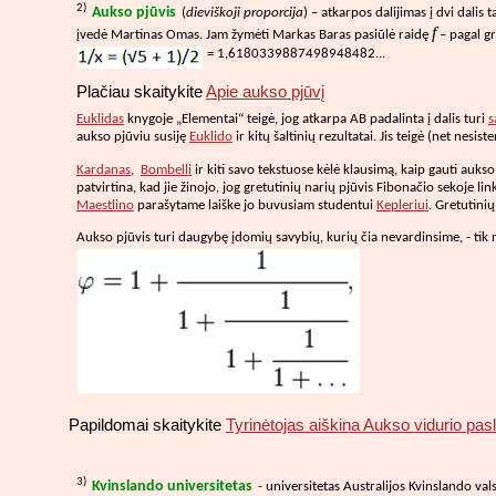
2)
Aukso pjūvis
(
dieviškoji proporcija
) – atkarpos dalijimas į dvi dalis t
f
įvedė Martinas Omas. Jam žymėti Markas Baras pasiūlė raidę
– pagal g
= 1,6180339887498948482...
Plačiau skaitykite
Apie aukso pjūvį
Euklidas
knygoje „Elementai“ teigė, jog atkarpa AB padalinta į dalis turi
s
aukso pjūviu susiję
Euklido
ir kitų šaltinių rezultatai. Jis teigė (net nes
Kardanas
,
Bombelli
ir kiti savo tekstuose kėlė klausimą, kaip gauti aukso
patvirtina, kad jie žinojo, jog gretutinių narių pjūvis Fibonačio sekoje
Maestlino
parašytame laiške jo buvusiam studentui
Kepleriui
. Gretutini
Aukso pjūvis turi daugybę įdomių savybių, kurių čia nevardinsime, - tik
Papildomai skaitykite
Tyrinėtojas aiškina Aukso vidurio pasl
3)
Kvinslando universitetas
- universitetas Australijos Kvinslando vals