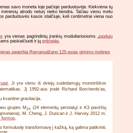
as savo moneta toje pačioje parduotuvėje. Kiekviena tų
į mėnesių atrodo neturį nieko bendra. Tačiau vienu metu
os parduotuvės kasos stalčiuje, keli centimetrai viena nuo
os
yra vienas pagrindinių įrankių moduliariosioms „
juodųjų
ikams paskaičiuoti ir jų
entropiją
.
emjeras pagerbia Ramanudžano 125-ąsias gimimo metines
rupė
. Ji yra vienu iš dviejų sudedamųjų monstriškos
matematikas. Jį 1992-aus įrodė Richard Borcherds‘as,
u kvantine gravitacija.
theu grupės M
(24 elementų perstatų) ir K3 paviršių
24
nesąmoniena). M. Cheng, J. Duncan ir J. Harvey 2012 m.
s formos
.
jo formuluotę transformavę į kažką, ką galima patikrinti.
este.