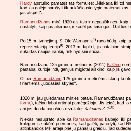
Hardy
apstulbo pamatęs tas formules: „Niekada iki tol ne
kad jas galėjo parašyti tik aukščiausio lygio matematikas.
jas atspėti“.
Ramanudžanas
mirė 1920-ais taip ir nepaaiškinęs, kaip 
nustatyti, kaip jos atsirado, ir kodėl jos teisingos. Gal tiesi
4)
Po 15 m. tyrinėjimų, S. Ole Warnaar‘is
rado būdą, kaip ta
9)
reprezentacijų teorija
. 2013 m. lapkritį jis patalpino stra
sukurtas naujas įrankių rinkinys šiai sričiai.
Ramanudžano 125 gimimo metinėms (2011)
K. Ono
norėj
pastabą, kurioje indų genijus miglotai aiškino, kaip jis ga
O per
Ramanudžano
125 gimimo metinėms skirtą konfer
tiriantiems „juodąsias skyles“.
1920 m. jau gulėdamas mirties patale, Ramanudžanas pa
formų
), tačiau labai artimai pamėgdžioja. Jis teigė, kad jo
10)
abi jos duoda panašius rezultatus
šaknims iš 1
.
Niekas nesuprato, apie ką
Ramanudžanas
kalbėjo, iki 
kolegomis sukūrė priemones, kad galėtų parodyti, kad NMF
atitinkančios MF artėja prie jų panašiu greičiu. Tad sudedan