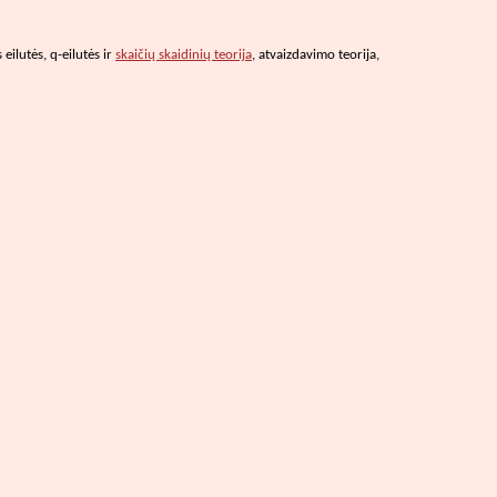
eilutės, q-eilutės ir
skaičių skaidinių teorija
, atvaizdavimo teorija,