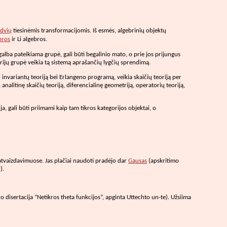
rdvių
tiesinėmis transformacijomis. Iš esmės, algebrinių objektų
bros
ir Li algebros.
galba pateikiama grupė, gali būti begalinio mato, o prie jos prijungus
etrijų grupė veikia tą sistemą aprašančių lygčių sprendimą.
r invariantų teoriją bei Erlangeno programą, veikia skaičių teoriją per
alitinę skaičių teoriją, diferencialinę geometriją, operatorių teoriją,
, gali būti priimami kaip tam tikros kategorijos objektai, o
 atvaizdavimuose. Jas plačiai naudoti pradėjo dar
Gausas
(apskritimo
).
 disertacija “Netikros theta funkcijos”, apginta Uttechto un-te). Užsiima