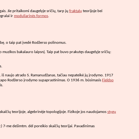
s. Jie pritaikomi daugelyje sričių, tarp jų
fraktalų
teorijoje bei
egralai ir
moduliarinės formos
.
ybę, o taip pat įvedė Rodžerso polinomus.
vo muzikos bakalauro laipsnį. Taip pat buvo prakutęs daugelyje sričių:
s.
m. iš naujo atrado S. Ramanudžanas, tačiau nepateikė jų įrodymo. 1917
a tapo Rodžerso įrodymo supaprastinimas. O 1936 m. būsimasis
Fieldso
s.
skaičių teorijoje, algebrinėje topologijoje. Fizikoje jos naudojamos
stygų
 7-me dešimtm. dėl poreikio skaičių teorijai. Pavadinimas