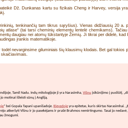
ateikė Dž. Dunkanas kartu su fizikais Cheng ir Harvey, versija yra 
kį.
rinkinių, tenkinančių tam tikrus sąryšius). Vienas didžiausių 20 a.
rupių atlase“ (tai tarsi cheminių elementų lentelė chemikams). Tači
 elementų daugiau nei atomų tūkstantyje Žemių. Ji tikrai per didelė, 
naudingas įrankis matematikoje.
todėl nevarginsime giluminiais šių klausimų klodais. Bet gal tokios pu
s skaičiavimais.
dijoje, Tamil Nadu. Indų mitologijoje ji yra Narasimha,
Višnu
įsikūnijimo į pusliūtį, „
 jo motinai išleisti sūnų į Angliją.
oje
“ bei Gopala Tapani upanišadoje.
Rigvedoje
yra epitetas, kuris skirtas Narasimhai.
ėjo atkeršyti Višnu ir jo pasekėjams ir prašė Brahmos nemirtingumo. Tasai jo nedavė, 
siau žmogumi.