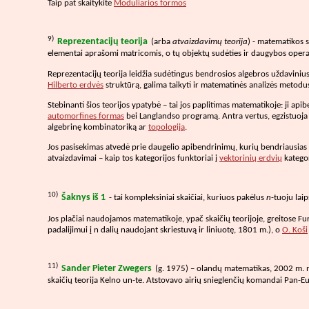
Taip pat skaitykite
Moduliarios formos
9)
Reprezentacijų teorija
(arba
atvaizdavimų teorija
) - matematikos sr
elementai aprašomi matricomis, o tų objektų sudėties ir daugybos operac
Reprezentacijų teorija leidžia sudėtingus bendrosios algebros uždavinius
Hilberto erdvės
struktūrą, galima taikyti ir matematinės analizės metodus. 
Stebinanti šios teorijos ypatybė – tai jos paplitimas matematikoje: ji api
automorfines formas
bei Langlandso programą. Antra vertus, egzistuoja g
algebrinę kombinatoriką ar
topologiją
.
Jos pasisekimas atvedė prie daugelio apibendrinimų, kurių bendriausias na
atvaizdavimai – kaip tos kategorijos funktoriai į
vektorinių erdvių
kategor
10)
Šaknys iš 1
- tai kompleksiniai skaičiai, kuriuos pakėlus
n
-tuoju lai
Jos plačiai naudojamos matematikoje, ypač skaičių teorijoje, greitose Fu
padalijimui į n dalių naudojant skriestuvą ir liniuotę, 1801 m.), o
O. Koši
11)
Sander Pieter Zwegers
(g. 1975) – olandų matematikas, 2002 m. n
skaičių teorija Kelno un-te. Atstovavo airių snieglenčių komandai Pan-E