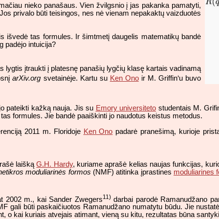
mačiau nieko panašaus. Vien žvilgsnio į jas pakanka pamatyti,
 Jos privalo būti teisingos, nes nė vienam nepakaktų vaizduotės
jis išvedė tas formules. Ir šimtmetį daugelis matematikų bandė
og padėjo intuicija?
s lygtis įtraukti į platesnę panašių lygčių klasę kartais vadinamą
ipsnį
arXiv.org
svetainėje. Kartu su
Ken Ono
ir M. Griffin‘u buvo
o pateikti kažką nauja. Jis su
Emory universiteto
studentais M. Grifi
vo tas formules. Jie bandė paaiškinti jo naudotus keistus metodus.
enciją 2011 m. Floridoje
Ken Ono
padarė pranešimą, kurioje prista
rašė laišką
G.H. Hardy
, kuriame aprašė kelias naujas funkcijas, kurio
netikros moduliarinės formos
(NMF) atitinka įprastines
moduliarines 
11)
pat 2002 m., kai Sander Zwegers
darbai parodė Ramanudžano pam
 gali būti paskaičiuotos Ramanudžano numatytu būdu. Jie nustatė, k
t, o kai kuriais atvejais atimant, vieną su kitu, rezultatas būna santy