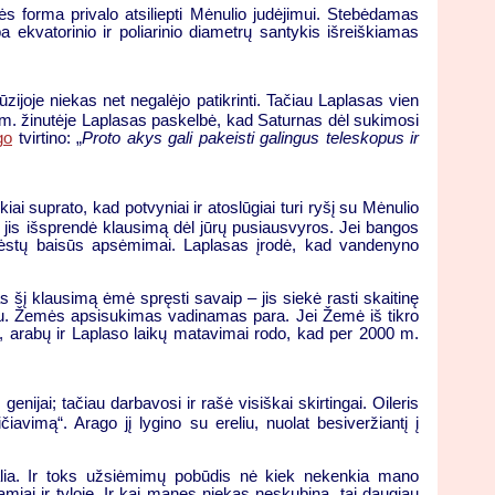
s forma privalo atsiliepti Mėnulio judėjimui. Stebėdamas
kvatorinio ir poliarinio diametrų santykis išreiškiamas
ijoje niekas net negalėjo patikrinti. Tačiau Laplasas vien
m. žinutėje Laplasas paskelbė, kad Saturnas dėl sukimosi
go
tvirtino: „
Proto akys gali pakeisti galingus teleskopus ir
i suprato, kad potvyniai ir atoslūgiai turi ryšį su Mėnulio
 jis išsprendė klausimą dėl jūrų pusiausvyros. Jei bangos
 grėstų baisūs apsėmimai. Laplasas įrodė, kad vandenyno
as šį klausimą ėmė spręsti savaip – jis siekė rasti skaitinę
iau. Žemės apsisukimas vadinamas para. Jei Žemė iš tikro
ų, arabų ir Laplaso laikų matavimai rodo, kad per 2000 m.
nijai; tačiau darbavosi ir rašė visiškai skirtingai. Oileris
čiavimą“. Arago jį lygino su ereliu, nuolat besiveržiantį į
valia. Ir toks užsiėmimų pobūdis nė kiek nekenkia mano
iai ir tyloje. Ir kai manęs niekas neskubina, tai daugiau