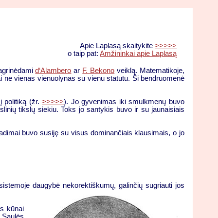
Apie Laplasą skaitykite
>>>>>
o taip pat:
Amžininkai apie Laplasą
 nagrinėdami
d‘Alambero
ar
F. Bekono
veiklą. Matematikoje,
– tai ne vienas vienuolynas su vienu statutu. Ši bendruomenė
 politiką (žr.
>>>>>
). Jo gyvenimas iki smulkmenų buvo
linių tikslų siekiu. Toks jo santykis buvo ir su jaunaisiais
adimai buvo susiję su visus dominančiais klausimais, o jo
s sistemoje daugybė nekorektiškumų, galinčių sugriauti jos
ys kūnai
į Saulės