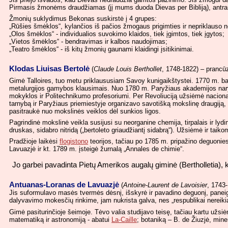
Pirmasis žmonėms draudžiamas (jį mums duoda Dievas per Bibliją), antrasi
Žmonių suklydimus Bekonas suskirstė į 4 grupes:
„Rūšies šmėklos“, kylančios iš pačios žmogaus prigimties ir nepriklauso n
„Olos šmėklos“ - individualios suvokimo klaidos, tiek įgimtos, tiek įgytos;
„Vietos šmėklos“ - bendravimas ir kalbos naudojimas;
„Teatro šmėklos“ - iš kitų žmonių gaunami klaidingi įsitikinimai.
Klodas Liuisas Bertolė
(
Claude Louis Berthollet
, 1748-1822) – prancū
Gimė Talloires, tuo metu priklaususiam Savoy kunigaikštystei. 1770 m. bai
metalurgijos gamybos klausimais. Nuo 1780 m. Paryžiaus akademijos nary
mokyklos ir Politechnikumo profesoriumi. Per Revoliuciją užsiėmė naciona
tarnybą ir Paryžiaus priemiestyje organizavo savotišką mokslinę draugiją, 
pasitraukė nuo mokslinės veiklos dėl sunkios ligos.
Pagrindinė mokslinė veikla susijusi su neorganine chemija, tirpalais ir lydin
druskas, sidabro nitridą („bertoleto griaudžiantį sidabrą“). Užsiėmė ir tai
Pradžioje laikėsi
flogistono
teorijos, tačiau po 1785 m. pripažino deguonies
Lavuazjė ir kt. 1789 m. įsteigė žurnalą „Annales de chimie“.
Jo garbei pavadinta Pietų Amerikos augalų giminė (Bertholletia), k
Antuanas-Loranas de Lavuazjė
(
Antoine-Laurent de Lavoisier
, 1743
Jis suformulavo masės tvermės dėsnį, išskyrė ir pavadino deguonį, pane
dalyvavimo mokesčių rinkime, jam nukrista galva, nes „respublikai nereiki
Gimė pasiturinčioje šeimoje. Tėvo valia studijavo teisę, tačiau kartu užsi
matematiką ir astronomiją - abatui
La-Caille
; botaniką – B. de Žiuzjė, miner