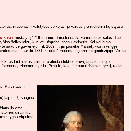
atorius, masonas ir valstybės veikėjas; jo vardas yra mokslininkų sąraše
o Kasini
nustatytą 1718 m.) nuo Barselonos iki Formenteros salos. Tuo
šios šalies laivu, kurį vėl užgrobė ispanų kreiseris. Kai vėl buvo
vertė savo vergu-vertėju. Tik 1809 m. jis pasiekė Marselį, vos išvengęs
profesoriumi, kur iki 1831 m. dėstė matematinę analizę geodezijoje. Vėliau
ektros laidininkas, pirmas praleido elektros srovę spirale su joje
otometrą, cianometrą ir kt. Pasiūlė, kaip išmatuoti šviesos greitį, tačiau
s, Paryžiaus ir
nd
) laiptų. Jį išaugino
mžiaus jis ėmė
 sistemos dinamika
stas stygos virpėimo