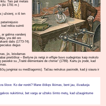
ktu. Tais pat metais
 (iki 1791 m.)
į užsienį, o iš ten
 patarinėjusio
 kad reikia suimti
, ar galima vandenį
ėja, yra dėl oro
kanti dalis (1773-74).
specialus degus
mas, jis, leisdamas
bai priešiškai – Berlyne jis netgi
in effigie
buvo sudegintas kaip mokslo
lę pasiekė su „Traité élémentaire de chimie“ (1789). Kartu jis įrodė, kad
imas.
ščių junginiai su medžiagomis). Tačiau netrukus pasirodė, kad ji siaura ir
ra šlove. Ko dar norėti? Mane ištikęs likimas, bent jau, išvaduoja
alvos nukirtimui, bet vargu ar užteks šimto metų, kad užaugintume