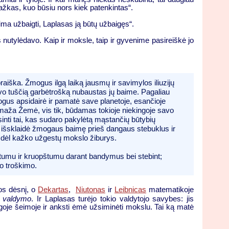
kažkas, kuo būsiu nors kiek patenkintas“.
ima užbaigti, Laplasas ją būtų užbaigęs“.
 nutylėdavo. Kaip ir moksle, taip ir gyvenime pasireiškė jo
raiška. Žmogus ilgą laiką jausmų ir savimylos iliuzijų
savo tuščią garbėtrošką nubaustas jų baime. Pagaliau
gus apsidairė ir pamatė save planetoje, esančioje
tų maža Žemė, vis tik, būdamas tokioje niekingoje savo
inti tai, kas sudaro pakylėtą mąstančių būtybių
kad išsklaidė žmogaus baimę prieš dangaus stebuklus ir
ga dėl kažko užgestų mokslo žiburys.
ežtumu ir kruopštumu darant bandymus bei stebint;
to troškimo.
os dėsnį, o
Dekartas
,
Niutonas
ir
Leibnicas
matematikoje
o valdymo
. Ir Laplasas turėjo tokio valdytojo savybes: jis
ngoje šeimoje ir anksti ėmė užsiminėti mokslu. Tai ką matė