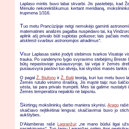
Laplaso mintis buvo labai skvarbi. Jis pastebėjo, kad Ž
Mėnulio nekorektiškumus kertant meridianą, mokslininka
trupmena 1/316.
T
uo metu Prancūzijoje netgi nemokėjo gaminti astronomini
matematinės analizės pagalba nuspėdavo tai, ką Vindzoro
aplink ašį privalo būti suplotas poliuose; tais pačiais me
atskleisti svarbius astronomijos atradimus
“.
V
isur Laplasas siekė įrodyti stebimos tvarkos Visatoje vi
trauka. Po vandenyno lygio svyravimo stebėjimų Breste La
būtų nepastovioje pusiausvyroje, tai vėjai ir žemės dr
pusiausvyra pastovi tuo atveju, kai skystos masės tanki
O pagal
Ž. Biufono
ir
Ž. Balji
teoriją, kuri tuo metu buvo la
Žemės rutulio vėsimo išraišką. Jis mąstė taip: nuo šalč
vėsta, tai para privalo trumpėti. Mes tai galime nustaty
Žemės temperatūra nepakito nė laipsniu.
S
kirtingų mokslininkų darbo maniera skyrėsi.
Arago
rašė:
skaičiavo neįtikėtinai lengvai; skaičiavimai buvo jo stic
aukštybes.
D‘Alamberas rašė
Lagranžui
: „ne mano būdui ilgai užs
pasiekimams“. Tuo tarpu Lagranžas galėjo ilgai neatsitra