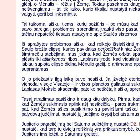
glėbį, o Mėnulis – rėžtis į Žemę. Tokias pasekmes dauge
neišvengiamu – tai tik laiko, kurio tiksliai nustatyti ni
valgyti, gerti bei linksmintis.
Tai taikoma, aišku, tiems, kurių požiūris – po mūsų kad
savo pareiga į problemos sprendimą įtraukti viso pasauli
tačiau nepateikė tiesaus atsakymo apie Saulės sistemos l
Iš aprašytos problemos aišku, kad reikėjo išsiaiškinti m
Saulę brėžia elipsę, kurios pavidalas
periodiškai
kinta: Žem
šimtmečių stebėjimai mus įtikina, kad Žemės orbita spau
plėstis iki
atitinkamos
ribos. Laplasas įrodė, kad vidutini
labiau suplota elipsė didina Mėnulio greitį, o artimesnė ap
suprantamas.
O jo priežastis ilgą laiką buvo neaiški. Ją įžvelgė eter
vienodai visoje Visatoje – ir visos planetos galiausiai suk
Laplasas Mokslo akademijai pateikė netikėtą ir aiškų spre
Tasai atradimas paaiškino ir daug kitų dalykų. Pirma, kad
kad Žemės sukimasis aplink ašį nesikeičia – paros trukm
pat, kad Žemės ašies susikirtimo su paviršiumi taškai ne
palydovų judėjimui, nustatė jų judėjimo kryptį bei atstumus
Jupiterio pagreitėjimą bei Saturno sulėtėjimą nustatė
Dž. 
nustatė, kad tarp tų dviejų reiškinių yra priklausomybė, ku
Jupiteris ims lėtėti, o Saturnas greitėti.