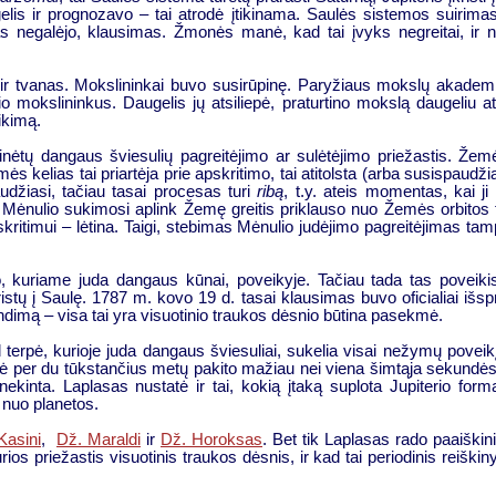
lis ir prognozavo – tai atrodė įtikinama. Saulės sistemos suirima
ekas negalėjo, klausimas. Žmonės manė, kad tai įvyks negreitai, ir n
 ir tvanas. Mokslininkai buvo susirūpinę. Paryžiaus mokslų akademi
o mokslininkus. Daugelis jų atsiliepė, praturtino mokslą daugeliu a
ikimą.
inėtų dangaus šviesulių pagreitėjimo ar sulėtėjimo priežastis. Žem
ės kelias tai priartėja prie apskritimo, tai atitolsta (arba susispaudžia
džiasi, tačiau tasai procesas turi
ribą
, t.y. ateis momentas, kai ji
s Mėnulio sukimosi aplink Žemę greitis priklauso nuo Žemės orbitos
skritimui – lėtina. Taigi, stebimas Mėnulio judėjimo pagreitėjimas tam
io, kuriame juda dangaus kūnai, poveikyje. Tačiau tada tas poveiki
ristų į Saulę. 1787 m. kovo 19 d. tasai klausimas buvo oficialiai išsp
ndimą – visa tai yra visuotinio traukos dėsnio būtina pasekmė.
 terpė, kurioje juda dangaus šviesuliai, sukelia visai nežymų poveikį
ė per du tūkstančius metų pakito mažiau nei viena šimtąja sekundės
kinta. Laplasas nustatė ir tai, kokią įtaką suplota Jupiterio forma
 nuo planetos.
Kasini
,
Dž. Maraldi
ir
Dž. Horoksas
. Bet tik Laplasas rado paaiškin
rios priežastis visuotinis traukos dėsnis, ir kad tai periodinis reišk