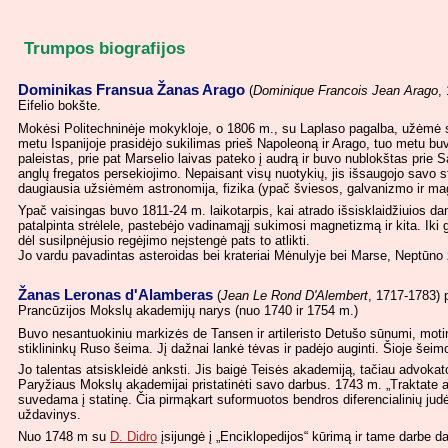
Trumpos biografijos
Dominikas Fransua Žanas Arago
(
Dominique Francois Jean Arago
,
Eifelio bokšte.
Mokėsi Politechninėje mokykloje, o 1806 m., su Laplaso pagalba, užėmė s
metu Ispanijoje prasidėjo sukilimas prieš Napoleoną ir Arago, tuo metu buv
paleistas, prie pat Marselio laivas pateko į audrą ir buvo nublokštas prie 
anglų fregatos persekiojimo. Nepaisant visų nuotykių, jis išsaugojo savo 
daugiausia užsiėmėm astronomija, fizika (ypač šviesos, galvanizmo ir magn
Ypač vaisingas buvo 1811-24 m. laikotarpis, kai atrado išsisklaidžiuios dan
patalpinta strėlele, pastebėjo vadinamąjį sukimosi magnetizmą ir kita. Iki 
dėl susilpnėjusio regėjimo neįstengė pats to atlikti.
Jo vardu pavadintas asteroidas bei krateriai Mėnulyje bei Marse, Neptūno 
Žanas Leronas d'Alamberas
(
Jean Le Rond D'Alembert
, 1717-1783) 
Prancūzijos Mokslų akademijų narys (nuo 1740 ir 1754 m.)
Buvo nesantuokiniu markizės de Tansen ir artileristo Detušo sūnumi, mot
stiklininkų Ruso šeima. Jį dažnai lankė tėvas ir padėjo auginti. Šioje šeim
Jo talentas atsiskleidė anksti. Jis baigė Teisės akademiją, tačiau advok
Paryžiaus Mokslų akademijai pristatinėti savo darbus. 1743 m. „Traktate a
suvedama į statinę. Čia pirmąkart suformuotos bendros diferencialinių ju
uždavinys.
Nuo 1748 m su
D. Didro
įsijungė į „Enciklopedijos“ kūrimą ir tame darbe d