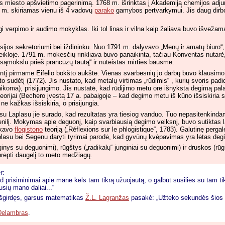
miesto apšvietimo pagerinimą. 1768 m. išrinktas į Akademiją chemijos adjun
 m. skiriamas vienu iš 4 vadovų
parako
gamybos pertvarkymui. Jis daug dirbo
verpimo ir audimo mokyklas. Iki tol linas ir vilna kaip žaliava buvo išvežama 
sijos sekretoriumi bei iždininku. Nuo 1791 m. dalyvavo „Menų ir amatų biuro“,
eikloje. 1791 m. mokesčių rinkliava buvo panaikinta, tačiau Konventas nutarė,
sąmokslu prieš prancūzų tautą“ ir nuteistas mirties bausme.
antį pirmame Eifelio bokšto aukšte. Vienas svarbesnių jo darbų buvo klausimo
sudėtį (1772). Jis nustato, kad metalų virtimas „rūdimis“ , kurių svoris padid
ikoma), prisijungimo. Jis nustatė, kad rūdijimo metu ore išnyksta degimą palai
eorijai (Bechero įvestą 17 a. pabaigoje – kad degimo metu iš kūno išsiskiria 
e kažkas išsiskiria, o prisijungia.
su Laplasu jie surado, kad rezultatas yra tiesiog vanduo. Tuo nepasitenkinda
nilį. Mokymas apie deguonį, kaip svarbiausią degimo veiksnį, buvo sutiktas la
tikavo
flogistono
teoriją („Réflexions sur le phlogistique“, 1783). Galutinę perga
plasu bei Segenu daryti tyrimai parodė, kad gyvūnų kvėpavimas yra lėtas deg
ginys su deguonimi), rūgštys („radikalų“ junginiai su deguonimi) ir druskos (rūg
 aprėpti daugelį to meto medžiagų.
r:
 prisiminimai apie mane kels tam tikrą užuojautą, o galbūt susilies su tam tik
sių mano daliai...“
i išgirdęs, garsus matematikas
Ž.L. Lagranžas
pasakė: „Užteko sekundės šios g
Delambras
.