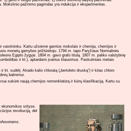
. Mokslinio pažinimo pagrindas yra indukcija ir eksperimentas.
ir vaistininku. Kartu užsiėmė gamtos mokslais ir chemija, chemijos ir
usiu monetų gamybos prižiūrėtoju. 1794 m. tapo Paryžiaus Normalinės
leono Egipto žygyje. 1804 m. gavo grafo titulą. 1807 m. paliko valstybinę
umboldtas ir kt.), aptardami įvairius klausimus. Paskutiniais metais
 kt. sudėtį. Atrado kalio chloratą („bertoleto druską“) ir kitas chloro
dinių balinimui.
krua sukūrė naują chemijos nomenklatūrą ir kūnų klasifikaciją. Kartu su
r ekonomikos srityse.
ūzijos revoliuciją, dėl
rofesoriams: