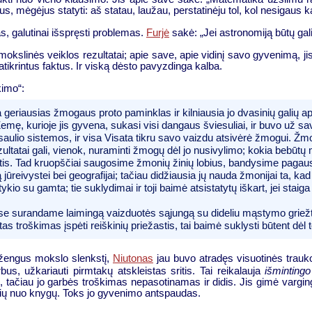
s, mėgėjus statyti: aš statau, laužau, perstatinėju tol, kol nesigaus 
s, galutinai išspręsti problemas.
Furjė
sakė: „Jei astronomiją būtų gal
kslinės veiklos rezultatai; apie save, apie vidinį savo gyvenimą, jis
patikrintus faktus. Ir viską dėsto pavyzdinga kalba.
kimo“:
 geriausias žmogaus proto paminklas ir kilniausia jo dvasinių galių ap
 Žemę, kurioje jis gyvena, sukasi visi dangaus šviesuliai, ir buvo už 
ulio sistemos, ir visa Visata tikru savo vaizdu atsivėrė žmogui. Žmo
rezultatai gali, vienok, nuraminti žmogų dėl jo nusivylimo; kokia bebū
aptis. Tad kruopščiai saugosime žmonių žinių lobius, bandysime pagaus
 jūreivystei bei geografijai; tačiau didžiausia jų nauda žmonijai ta, 
kio su gamta; tie suklydimai ir toji baimė atsistatytų iškart, jei stai
uriuose surandame laimingą vaizduotės sąjungą su dideliu mąstymo gri
tas troškimas įspėti reiškinių priežastis, tai baimė suklysti būtent dėl 
eržengus mokslo slenkstį,
Niutonas
jau buvo atradęs visuotinės trauk
bus, užkariauti pirmtakų atskleistas sritis. Tai reikalauja
išminting
as, tačiau jo garbės troškimas nepasotinamas ir didis. Jis gimė vargi
 akių nuo knygų. Toks jo gyvenimo antspaudas.