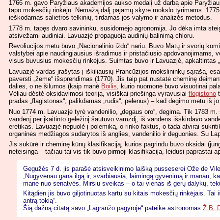
1766 m. gavo Paryžiaus akademijos aukso medalį už darbą apie Paryžiaus 
tapo mokesčių rinkėju. Nemažą dalį pajamų skyrė mokslo tyrimams. 1775
ieškodamas salietros telkinių, tirdamas jos valymo ir analizės metodus.
1778 m. tapęs dvaro savininku, susidomėjo agronomija. Jo dėka imta steigi 
atsivežami audiniai. Lavuazjė propaguoja audinių balinimą chloru.
Revoliucijos metu buvo „Nacionalinio iždo“ nariu. Buvo Matų ir svorių komi
valstybei apie naudingiausius išradimus ir pristačiusio apdovanojimams, v
visus buvusius mokesčių rinkėjus. Suimtas buvo ir Lavuazjė, apkaltintas „
Lavuazjė vardas įrašytas į iškiliausių Prancūzijos mokslininkų sąrašą, es
paversti „žeme“ išsprendimas (1770). Jis taip pat nustatė cheminę deimanto 
dalies, o ne šilumos (kaip manė
Boilis
, kurio nuomonė buvo visuotinai pala
Vėliau dėstė oksidavimosi teoriją, visiškai priešingą vyravusiai
flogistono
t
pradas „flagistonas“, palikdamas „rūdis“, pelenus) – kad degimo metu iš jo n
Nuo 1774 m. Lavuazjė tyrė vandenilio, „degaus oro“, degimą. Tik 1783 m. 
vandenį per įkaitinto geležinį šautuvo vamzdį, iš vandens išskirdavo vande
eretikas. Lavuazjė nepuolė į polemiką, o rinko faktus, o tada atvirai sukri
organinės medžiagos sudarytos iš anglies, vandenilio ir deguonies. Su La
Jis sukūrė ir cheminę kūnų klasifikaciją, kurios pagrindu buvo oksidai (jun
neteisinga – tačiau tai vis tik buvo pirmoji klasifikacija, leidusi paprastai
Gegužės 7 d. jis parašė atsisveikinimo laišką pusseserei Ože de Vile
„Nugyvenau gana ilgą ir, svarbiausia, laimingą gyvenimą ir manau, kad
mane nuo senatvės. Mirsiu sveikas – o tai vienas iš gerų dalykų, teku
Kitądien jis buvo giljotinuotas kartu su kitais mokesčių rinkėjais. Ta
antrą tokią“.
Šią dažną citatą savo „Lagranžo pagyroje“ pateikė astronomas
Ž.B. 