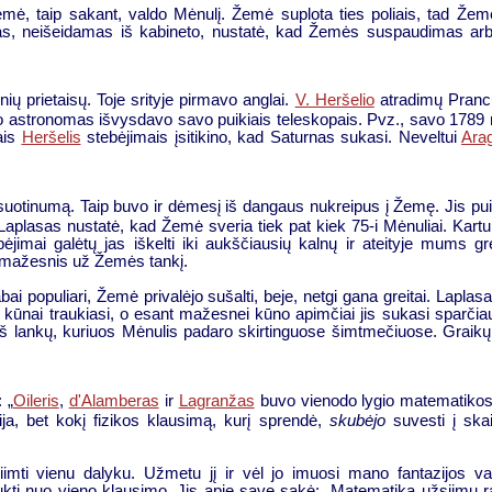
emė, taip sakant, valdo Mėnulį. Žemė suplota ties poliais, tad Žemė
s, neišeidamas iš kabineto, nustatė, kad Žemės suspaudimas arba e
ų prietaisų. Toje srityje pirmavo anglai.
V. Heršelio
atradimų Prancūz
 astronomas išvysdavo savo puikiais teleskopais. Pvz., savo 1789 
tais
Heršelis
stebėjimais įsitikino, kad Saturnas sukasi. Neveltui
Ara
suotinumą. Taip buvo ir dėmesį iš dangaus nukreipus į Žemę. Jis puikia
plasas nustatė, kad Žemė sveria tiek pat kiek 75-i Mėnuliai. Kartu
ebėjimai galėtų jas iškelti iki aukščiausių kalnų ir ateityje mums
s mažesnis už Žemės tankį.
bai populiari, Žemė privalėjo sušalti, beje, netgi gana greitai. Laplas
io kūnai traukiasi, o esant mažesnei kūno apimčiai jis sukasi sparč
ti iš lankų, kuriuos Mėnulis padaro skirtinguose šimtmečiuose. Graik
 „
Oileris
,
d'Alamberas
ir
Lagranžas
buvo vienodo lygio matematikos ge
hija, bet kokį fizikos klausimą, kurį sprendė,
skubėjo
suvesti į skai
iimti vienu dalyku. Užmetu jį ir vėl jo imuosi mano fantazijos 
ukti nuo vieno klausimo. Jis apie save sakė: „Matematika užsiimu ram