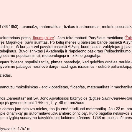
 1786-1853) – prancūzų matematikas, fizikas ir astronomas, mokslo populializ
ekretoriaus postą „
Ilgumų biure
“. Jam teko matuoti Paryžiaus meridianą (
Žak
ęs Majorkoje, buvo suimtas. Po kelių mėnesių paleistas bandė pasiekti Alžyrą 
Sardinijos, iš kur jam vėl pavyko pasiekti Alžyrą, kurio naujas valdytojas jį pa
stebėjimus. Buvo išrinktas į Akademiją ir Napoleono paskirtas Politechnikumo 
etizmo populiarinimu), meteorologoja ir fizikine geografija.
gaus šviesos populializaciją, pirmas pastebėjo, kad geležies drožles traukia el
gyvenimo pabaigos nesiliovė daręs naudingus išradimus - sukūrė poliariskopą, f
žiedas.
prancūzų mokslininkas - enciklopedistas, filosofas, matematikas ir mechanika
inos „pamestas“ ant Šv. Jono Apvaliosios bažnyčios (
Église Saint-Jean-le-Ro
oje jis gyveno iki pat 1765 m., t. y. 48 m. amžiaus.
ato darbas jam nebuvo mielas, tas jis ėmė studijuoti matematiką. Jau 22 m. a
pie dinamiką“ jis suformulavo „d'Alambero principą“, kurio pagalba nelaisvos
dėjimo lygčių sudarymo taisyklės bet kokiems kūnams. 1748 m. puikiai išsprę
alyvavo iki 1757 m.