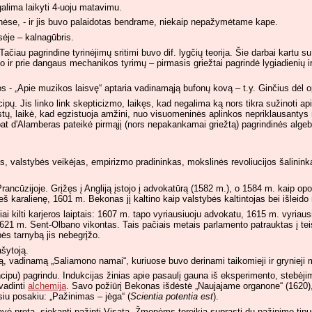
alima laikyti 4-uoju matavimu.
apinėse, - ir jis buvo palaidotas bendrame, niekaip nepažymėtame kape.
ėje – kalnagūbris.
au pagrindine tyrinėjimų sritimi buvo dif. lygčių teorija. Šie darbai kartu su
 ir prie dangaus mechanikos tyrimų – pirmasis griežtai pagrindė lygiadienių ir
kos - „Apie muzikos laisvę“ aptaria vadinamąją bufonų kovą – t.y. Ginčius dėl 
ipų. Jis linko link skepticizmo, laikęs, kad negalima ką nors tikra sužinoti api
istų, laikė, kad egzistuoja amžini, nuo visuomeninės aplinkos nepriklausantys
 pat d'Alamberas pateikė pirmąjį (nors nepakankamai griežtą) pagrindinės alge
kas, valstybės veikėjas, empirizmo pradininkas, mokslinės revoliucijos šalini
ncūzijoje. Grįžęs į Angliją įstojo į advokatūrą (1582 m.), o 1584 m. kaip opo
 karalienę, 1601 m. Bekonas jį kaltino kaip valstybės kaltintojas bei išleido
kilti karjeros laiptais: 1607 m. tapo vyriausiuoju advokatu, 1615 m. vyriausi
1 m. Sent-Olbano vikontas. Tais pačiais metais parlamento patrauktas į teism
bės tarnybą jis nebegrįžo.
ašytoją.
ją, vadinamą „Saliamono namai“, kuriuose buvo derinami taikomieji ir grynieji m
u) pagrindu. Indukcijas žinias apie pasaulį gauna iš eksperimento, stebėjimo 
 vadinti
alchemija
. Savo požiūrį Bekonas išdėstė „Naujajame organone“ (1620)
siu posakiu: „Pažinimas – jėga“ (
Scientia potentia est
).
ė protą, siekantį pažinti Visatą. Žmonėms tereikia suprasti du pažinimo tipus