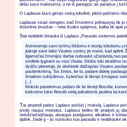
dirbu savo malonumui, o ne iš pareigos; aš panašus į turčiu
O Laplasas buvo gimęs viską tobulinti, plėsti pažinimo riba
Laplasas visad stengėsi, kad žmonėms priklausytų tik jo mo
išskirtinis bruožas – retai išsako spėjimus, kalba tik apie 
Štai nedidelė ištrauka iš Laplaso „Pasaulio sistemos patei
Astronomija savo tyrimų iškilumu ir teorijų tobulumu yra
įtakoje save laikė Visatos centru; jis manė, kad aplink
ilgamečiai žmonijos darbai nubraukė užsklandą nuo pasa
smiltele lyginant su visa Visata. Iškilūs toki atradimo 
dydžiu planetoje, jis atskleidė didžiąsias Visatos pasl
pasitenkinimą. Tos žinios, be to, padarė didelę paslaugą
išnaikino suklydimus, kylančius iš tikrojo žmogaus santy
[...]
Mokslo pasiekimus padaro tik tie tikrieji filosofai, k
kiekvieno tokio filosofo sielą pakaitomis jaudina tai karš
T
ai atspindi paties Laplaso požiūrį į mokslą. Laplasui p
įvedę naujus metodus. Laplasui beliko tik pratęsti jų dar
netuščiažodžiauja, atsargus poelgiuose, atkaklus ir tvirt
aplink, žeidė jį – jis nusisuko nuo pasaulio ir neatitraukė