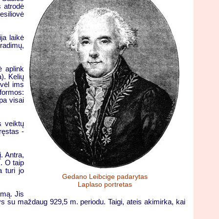
s atrodė
esiliovė
ja laikė
tradimų,
ė aplink
). Kelių
 vėl ims
 formos:
pa visai
s veiktų
ręstas -
. Antra,
. O taip
 turi jo
Gedano Leibcige padarytas
Laplaso portretas
imą. Jis
inys su maždaug 929,5 m. periodu. Taigi, ateis akimirka, kai