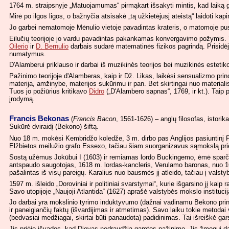
1764 m. straipsnyje „Matuojamumas“ pirmąkart išsakyti mintis, kad laiką g
Mirė po ilgos ligos, o bažnyčia atsisakė „tą užkietėjusį ateistą“ laidoti k
Jo garbei nematomoje Mėnulio vietoje pavadintas krateris, o matomoje pus
Eilučių teorijoje jo vardu pavadintas pakankamas konvergavimo požymis. Tači
Oilerio
ir
D. Bernulio
darbais sudarė matematinės fizikos pagrindą. Prisidėjo
numatymus.
D'Alamberui priklauso ir darbai iš muzikinės teorijos bei muzikinės esteti
Pažinimo teorijoje d'Alamberas, kaip ir Dž. Likas, laikėsi sensualizmo princ
materija, amžinybe, materijos sukūrimu ir pan. Bet skirtingai nuo material
Tuos jo požiūrius kritikavo
Didro
(„D'Alambero sapnas“, 1769, ir kt.). Taip
įrodymą.
Francis Bekonas
(
Francis Bacon
, 1561-1626) – anglų filosofas, istori
Sukūrė dviraidį (Bekono) šiftą.
Nuo 18 m. mokėsi Kembridžo koledže, 3 m. dirbo pas Anglijos pasiuntinį Pra
Elžbietos meilužio grafo Essexo, tačiau šiam suorganizavus sąmokslą prieš
Sostą užėmus Jokūbui I (1603) ir remiamas lordo Buckingemo, ėmė sparčiai 
antspaudo saugotojas, 1618 m. lordas-kancleris, Verulamo baronas, nuo 162
pašalintas iš visų pareigų. Karalius nuo bausmės jį atleido, tačiau į valsty
1597 m. išleido „Doroviniai ir politiniai svarstymai“, kurie išgarsino jį kaip r
Savo utopijoje „Naujoji Atlantida“ (1627) aprašė valstybės mokslo instituci
Jo darbai yra mokslinio tyrimo induktyvumo (dažnai vadinamu Bekono princip
ir paneigiančių faktų (išvardijimas ir atmetimas). Savo laiku tokie metodai
(bedvasiai medžiagai, skirtai būti panaudota) padidinimas. Tai išreiškė gar
Jis priėjo išvados, kad Dievas nedraudžia gamtos pažinimo. Jis žmogui dav