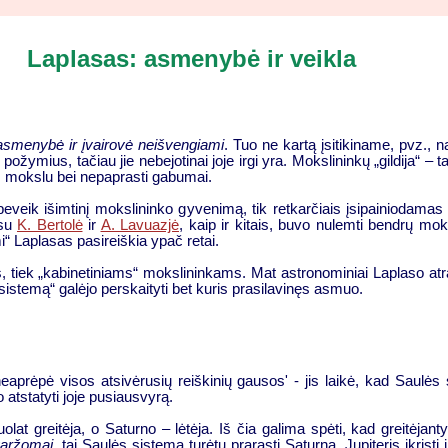
Laplasas: asmenybė ir veikla
asmenybė ir įvairovė neišvengiami
. Tuo ne kartą įsitikiname, pvz.,
 požymius, tačiau jie nebejotinai joje irgi yra. Mokslininkų „gildija“ 
 mokslu bei nepaprasti gabumai.
beveik išimtinį mokslininko gyvenimą, tik retkarčiais įsipainiodamas į
 su
K. Bertolė
ir
A. Lavuazjė
, kaip ir kitais, buvo nulemti bendrų moks
“ Laplasas pasireiškia ypač retai.
 tiek „kabinetiniams“ mokslininkams. Mat astronominiai Laplaso atr
stemą“ galėjo perskaityti bet kuris prasilavinęs asmuo.
 neaprėpė visos atsivėrusių reiškinių gausos' - jis laikė, kad Saulė
o atstatyti joje pusiausvyrą.
lat greitėja, o Saturno – lėtėja. Iš čia galima spėti, kad greitėjant
aržomai
, tai Saulės sistema turėtų prarasti Saturną, Jupiteris įkristi 