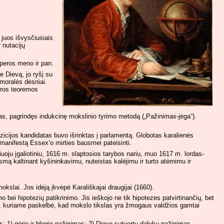
 juos išvysčiusiais
 nutacijų
operos meno ir pan.
e Dievą, jo ryšį su
 moralės dėsniai.
bros teoremos
nkas, pagrindęs indukcinę mokslinio tyrimo metodą („Pažinimas-jėga“).
zicijos kandidatas buvo išrinktas į parlamentą. Globotas karalienės
 manifestą Essex‘o mirties bausmei pateisinti.
uoju įgaliotiniu, 1616 m. slaptosios tarybos nariu, muo 1617 m. lordas-
ą kaltinant kyšininkavimu, nuteistas kalėjimu ir turto atėmimu ir
okslai. Jos idėją įkvėpė Karališkajai draugijai (1660).
bei hipotezių patikrinimo. Jis ieškojo ne tik hipotezes patvirtinančių, bet
, kuriame paskelbė, kad mokslo tikslas yra žmogaus valdžios gamtai
: 1) gėrio ir blogio pažinimas; 2) Dievo sutvertų dalykų pažinimas.