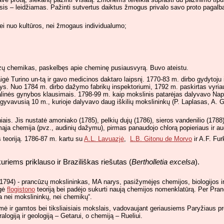
s – leidžiamas. Pažinti sutvertus daiktus žmogus privalo savo proto pagalba
ei nuo kultūros, nei žmogaus individualumo;
zų chemikas, paskelbęs apie cheminę pusiausvyrą. Buvo ateistu.
gė Turino un-tą ir gavo medicinos daktaro laipsnį. 1770-83 m. dirbo gydytoju 
s. Nuo 1784 m. dirbo dažymo fabrikų inspektoriumi, 1792 m. paskirtas vyria
linės gynybos klausimais. 1798-99 m. kaip mokslinis patarėjas dalyvavo Napo
gyvavusią 10 m., kurioje dalyvavo daug iškilių mokslininkų (P. Laplasas, A. G
iais. Jis nustatė amoniako (1785), pelkių dujų (1786), sieros vandenilio (1788) ir
komąja chemija (pvz., audinių dažymu), pirmas panaudojo chlorą popieriaus ir au
 teoriją. 1786-87 m. kartu su
A.L. Lavuazjė
,
L.B. Gitonu de Morvo
ir A.F. Fur
uriems priklauso ir Braziliškas riešutas (
Bertholletia excelsa
).
-1794) - prancūzų mokslininkas, MA narys, pasižymėjęs chemijos, biologijos i
igė
flogistono
teoriją bei padėjo sukurti naują chemijos nomenklatūrą. Per Pranc
a nei mokslininkų, nei chemikų“.
ėmė ir gamtos bei tiksliaisiais mokslais, vadovaujant geriausiems Paryžiaus p
alogiją ir geologiją – Getarui, o chemiją – Rueliui.