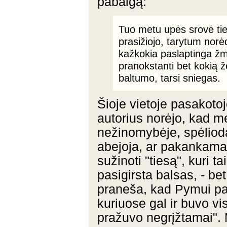
pabaigą:
Tuo metu upės srovė ties
prasižiojo, tarytum norė
kažkokia paslaptinga žmo
pranokstanti bet kokią 
baltumo, tarsi sniegas.
Šioje vietoje pasakotoj
autorius norėjo, kad m
nežinomybėje, spėliodam
abejoja, ar pakankamai
sužinoti "tiesą", kuri t
pasigirsta balsas, - bet
praneša, kad Pymui pasl
kuriuose gal ir buvo v
pražuvo negrįžtamai".