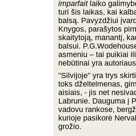
imparfait
laiko galimyb
turi šis laikas, kai ka
balsą. Pavyzdžiui įvar
Knygos, parašytos pirm
skaitytoją, manantį, k
balsui. P.G.Wodehouse
asmeniu – tai puikiai i
nebūtinai yra autoriaus
"Silvijoje" yra trys ski
toks dželtelmenas, gim
aisiais, - jis net nesiv
Labrunie. Dauguma į Pa
vadovu rankose, bergžd
kurioje pasikorė Nerval
grožio.