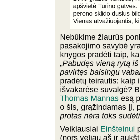
apšvietė Turino gatves. 
perono sklido duslus bild
Vienas atvažiuojantis, ki
Nebūkime žiaurūs poniai
pasakojimo savybė yra 
knygos pradėti taip, k
„
Pabudęs vieną rytą i
pavirtęs baisingu vaba
pradėtų teirautis: kaip 
išvakarėse suvalgė? Be
Thomas Mannas
esą p
o šis, grąžindamas jį, 
protas nėra toks sudėt
Veikiausiai
Einšteinui
p
(nors vėliau aš ir aukšt