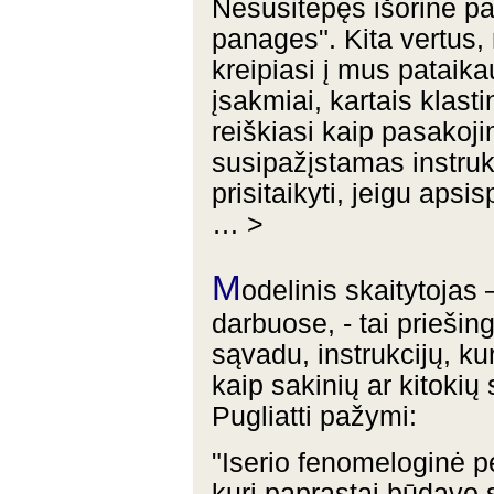
Nesusitepęs išorine pa
panages". Kita vertus, 
kreipiasi į mus pataik
įsakmiai, kartais klasti
reiškiasi kaip pasakoji
susipažįstamas instrukc
prisitaikyti, jeigu apsi
… >
M
odelinis skaitytojas
darbuose, - tai priešin
sąvadu, instrukcijų, kur
kaip sakinių ar kitoki
Pugliatti pažymi:
"Iserio fenomeloginė pe
kuri paprastai būdavo 