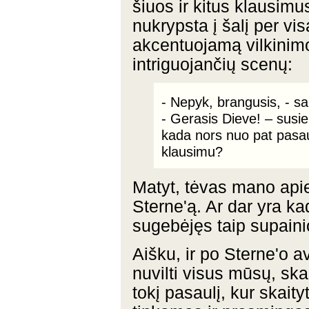
šiuos ir kitus klausimus
nukrypsta į šalį per vi
akcentuojamą vilkinimo 
intriguojančių scenų:
- Nepyk, brangusis, - s
- Gerasis Dieve! – susie
kada nors nuo pat pasaul
klausimu?
Matyt, tėvas mano apie 
Sterne'ą. Ar dar yra ka
sugebėjęs taip supainiot
Aišku, ir po Sterne'o 
nuvilti visus mūsų, skai
tokį pasaulį, kur skait