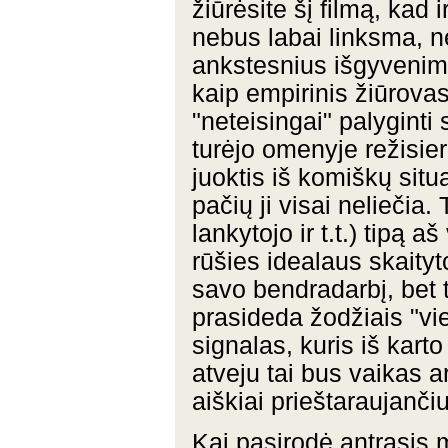
žiūrėsite šį filmą, kad 
nebus labai linksma, n
ankstesnius išgyvenimu
kaip empirinis žiūrovas
"neteisingai" palyginti
turėjo omenyje režisier
juoktis iš komiškų situa
pačių ji visai neliečia.
lankytojo ir t.t.) tipą 
rūšies idealaus skaityt
savo bendradarbį, bet ta
prasideda žodžiais "vien
signalas, kuris iš karto
atveju tai bus vaikas a
aiškiai prieštaraujanč
Kai pasirodė antrasis