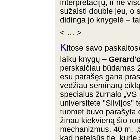
interpretacijų, ir ne vi
sužaisti double jeu, o s
didinga jo knygelė – ta
< … >
K
itose savo paskaitos
laikų knygų –
Gerard'o
perskaičiau būdamas 20 
esu parašęs gana prast
vedžiau seminarų ciklą, 
specialus žurnalo „VS 
universitete "Silvijos"
tuomet buvo parašyta d
žinau kiekvieną šio rom
mechanizmus. 40 m. „Sil
kad neteisūs tie, kurie