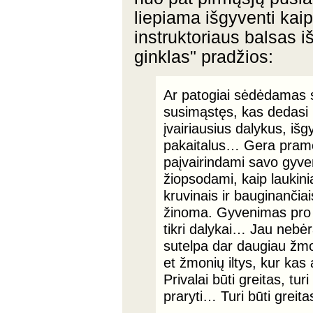
liepiama išgyventi kaip
instruktoriaus balsas 
ginklas" pradžios:
Ar patogiai sėdėdamas s
susimąstęs, kas dedasi u
įvairiausius dalykus, iš
pakaitalus… Gera pramo
paįvairindami savo gyve
žiopsodami, kaip laukin
kruvinais ir bauginančia
žinoma. Gyvenimas pro r
tikri dalykai… Jau nebėra
sutelpa dar daugiau žmon
et žmonių iltys, kur kas
Privalai būti greitas, tur
praryti… Turi būti greita