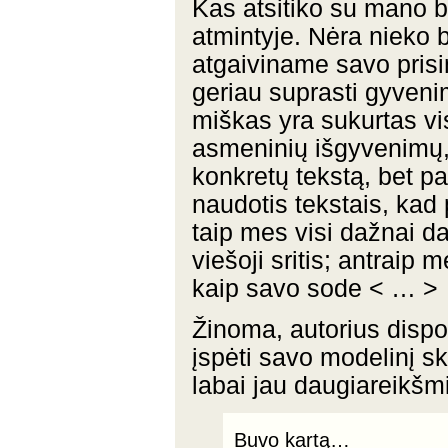
Kas atsitiko su mano bi
atmintyje. Nėra nieko 
atgaiviname savo prisi
geriau suprasti gyvenim
miškas yra sukurtas vis
asmeninių išgyvenimų,
konkretų tekstą, bet p
naudotis tekstais, kad
taip mes visi dažnai d
viešoji sritis; antraip
kaip savo sode < … >
Žinoma, autorius dispon
įspėti savo modelinį sk
labai jau daugiareikšmi
Buvo kartą…