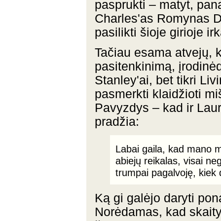
pasprukti – matyt, pana
Charles'as Romynas D
pasilikti šioje girioje i
Tačiau esama atvejų, ka
pasitenkinimą, įrodin
Stanley'ai, bet tikri Li
pasmerkti klaidžioti mi
Pavyzdys – kad ir Lau
pradžia:
Labai gaila, kad mano m
abiejų reikalas, visai n
trumpai pagalvoję, kiek 
Ką gi galėjo daryti po
Norėdamas, kad skaity