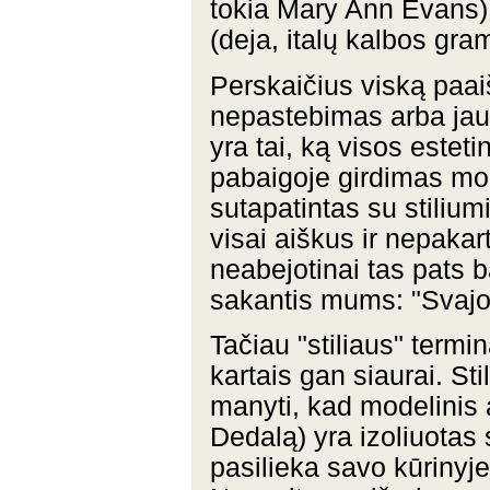
tokia Mary Ann Evans)
(deja, italų kalbos gra
Perskaičius viską paai
nepastebimas arba jau 
yra tai, ką visos esteti
pabaigoje girdimas mod
sutapatintas su stilium
visai aiškus ir nepaka
neabejotinai tas pats 
sakantis mums: "Svajon
Tačiau "stiliaus" termi
kartais gan siaurai. St
manyti, kad modelinis 
Dedalą) yra izoliuotas
pasilieka savo kūrinyje 