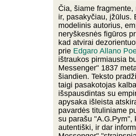
Čia, šiame fragmente, 
ir, pasakyčiau, įžūlus. 
modelinis autorius, emp
neryškesnės figūros pris
kad atvirai dezorientuot
prie
Edgaro Allano Po
ištraukos pirmiausia b
Messenger" 1837 metai
šiandien. Teksto pradž
taigi pasakotojas kalb
išspausdintas su empi
apysaka išleista atskir
pavardės tituliniame pu
su parašu "A.G.Pym", 
autentiški, ir dar info
Messenger" "straipsnia