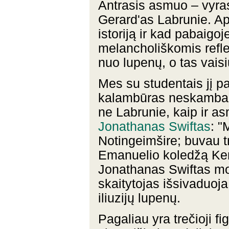
Antrasis asmuo – vyras,
Gerard'as Labrunie. Api
istoriją ir kad pabaigo
melancholiškomis reflek
nuo lupenų, o tas vaisiu
Mes su studentais jį 
kalambūras neskamba, 
ne Labrunie, kaip ir as
Jonathanas Swiftas
: "
Notingeimšire; buvau tr
Emanuelio koledžą Kem
Jonathanas Swiftas mo
skaitytojas išsivaduoj
iliuzijų lupenų.
Pagaliau yra trečioji fig