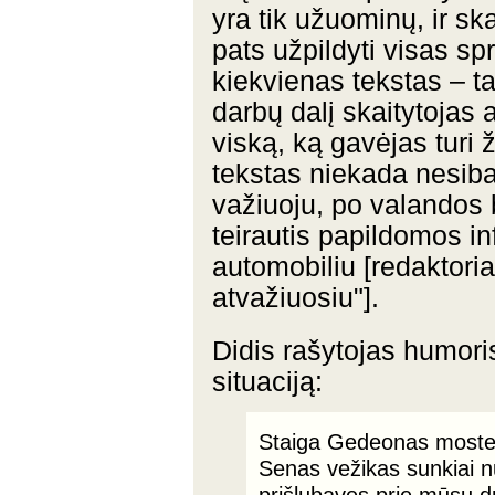
yra tik užuominų, ir sk
pats užpildyti visas s
kiekvienas tekstas – ta
darbų dalį skaitytojas at
viską, ką gavėjas turi ž
tekstas niekada nesiba
važiuoju, po valandos 
teirautis papildomos inf
automobiliu [redaktoria
atvažiuosiu"].
Didis rašytojas humori
situaciją:
Staiga Gedeonas mosteli
Senas vežikas sunkiai n
prišlubavęs prie mūsų dr