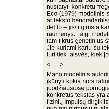
nustatyti konkretų "reg
Eco (1979) modelinis s
ar teksto bendradarbis;
dėl to – jis/ji gimsta k
raumenys. Taigi modeli
tam tikrus genetinius 
Jie kuriami kartu su teks
turi tiek laisvės, kiek j
< … >
Mano modelinis autoriu
įkūnyti kokią nors rafin
juodžiausiose pornogra
konkretus tekstas yra a
fizinių impulsų dirgikl
nuo pat pirmųsjų pusla