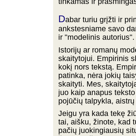
tinkamas ir prasminga
D
abar turiu grįžti ir p
ankstesniame savo darb
ir "modelinis autorius".
Istorijų ar romanų mod
skaitytojui. Empirinis s
kokį nors tekstą. Empiri
patinka, nėra jokių tais
skaityti. Mes, skaityto
juo kaip anapus tekst
pojūčių talpykla, aistrų
Jeigu yra kada tekę žiū
tai, aišku, žinote, kad 
pačių juokingiausių situ