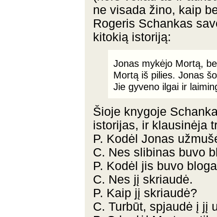
ne visada žino, kaip b
Rogeris Schankas savo
kitokią istoriją:
Jonas mykėjo Mortą, bet 
Mortą iš pilies. Jonas šo
Jie gyveno ilgai ir laimin
Šioje knygoje Schankas
istorijas, ir klausinėja
P. Kodėl Jonas užmušė
C. Nes slibinas buvo b
P. Kodėl jis buvo blog
C. Nes jį skriaudė.
P. Kaip jį skriaudė?
C. Turbūt, spjaudė į jį 