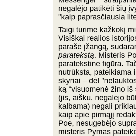
negalėjo patikėti šių įv
"kaip paprasčiausia lite
Taigi turime kažkokį mis
Visiškai realios istorij
parašė įžangą, sudaranč
paratekstą
. Misteris P
paratekstine figūra. T
nutrūksta, pateikiama i
skyriai – dėl "nelaukto
ką "visuomenė žino iš
(jis, aišku, negalėjo b
kalbama) negali prikla
kaip apie pirmąjį redak
Poe, nesugebėjo suprast
misteris Pymas pateikė 