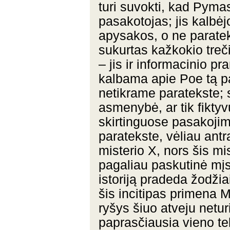
turi suvokti, kad Pymas
pasakotojas; jis kalbėj
apysakos, o ne paratek
sukurtas kažkokio treč
– jis ir informacinio pr
kalbama apie Poe tą pa
netikrame paratekste; 
asmenybė, ar tik fikty
skirtinguose pasakoji
paratekste, vėliau ant
misterio X, nors šis mis
pagaliau paskutinė mįs
istoriją pradeda žodži
šis incitipas primena M
ryšys šiuo atveju netur
paprasčiausia vieno te