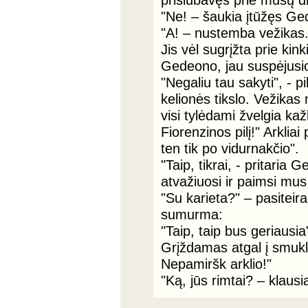
"Ne! – šaukia įtūžęs Ge
"A! – nustemba vežikas.
Jis vėl sugrįžta prie kink
Gedeono, jau suspėjusio 
"Negaliu tau sakyti", -
kelionės tikslo. Vežikas 
visi tylėdami žvelgia kaž
Fiorenzinos pilį!" Arkli
ten tik po vidurnakčio".
"Taip, tikrai, - pritaria 
atvažiuosi ir paimsi mus 
"Su karieta?" – pasitei
sumurma:
"Taip, taip bus geriausia
Grįždamas atgal į smuklę, 
Nepamiršk arklio!"
"Ką, jūs rimtai? – klaus