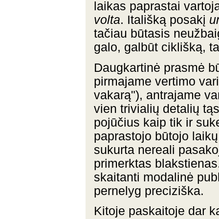
laikas paprastai varto
volta
. Itališką posakį
u
tačiau būtasis neužbaig
galo, galbūt ciklišką, t
Daugkartinė prasmė bū
pirmajame vertimo vari
vakarą"), antrajame va
vien trivialių detalių t
pojūčius kaip tik ir su
paprastojo būtojo laikų
sukurta nereali pasako
primerktas blakstiena
skaitanti modalinė publ
pernelyg preciziška.
Kitoje paskaitoje dar 