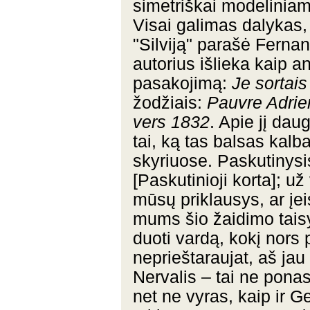
simetriškai modeliniam 
Visai galimas dalykas, 
"Silviją" parašė Ferna
autorius išlieka kaip a
pasakojimą:
Je sortais
žodžiais:
Pauvre Adrie
vers 1832
. Apie jį da
tai, ką tas balsas kal
skyriuose. Paskutinysis
[Paskutinioji korta]; už
mūsų priklausys, ar įei
mums šio žaidimo taisyk
duoti vardą, kokį nor
neprieštaraujat, aš ja
Nervalis – tai ne ponas
net ne vyras, kaip ir G