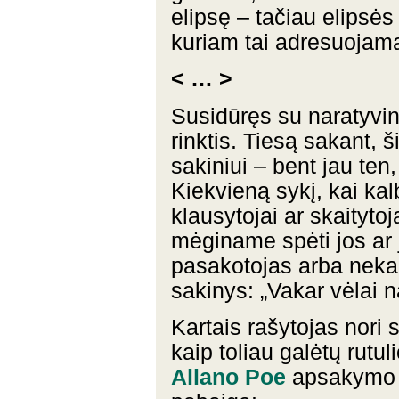
elipsę – tačiau elipsės
kuriam tai adresuojam
< … >
Susidūręs su naratyvini
rinktis. Tiesą sakant, 
sakiniui – bent jau ten
Kiekvieną sykį, kai kal
klausytojai ar skaityto
mėginame spėti jos ar j
pasakotojas arba nekant
sakinys: „Vakar vėlai 
Kartais rašytojas nori 
kaip toliau galėtų rutul
Allano Poe
apsakymo 