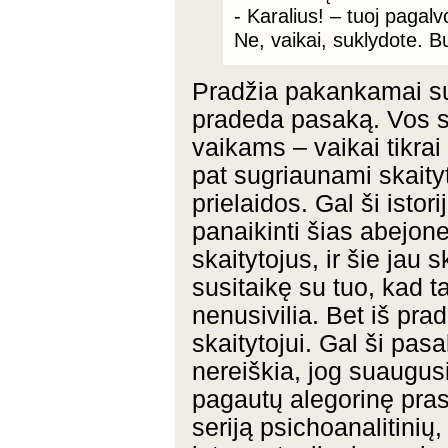
- Karalius! – tuoj pagalv
Ne, vaikai, suklydote. 
Pradžia pakankamai sud
pradeda pasaką. Vos sk
vaikams – vaikai tikrai
pat sugriaunami skaityt
prielaidos. Gal ši isto
panaikinti šias abejone
skaitytojus, ir šie jau 
susitaikę su tuo, kad tai
nenusivilia. Bet iš pr
skaitytojui. Gal ši pasa
nereiškia, jog suaugusie
pagautų alegorinę pra
seriją psichoanalitinių,