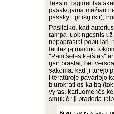
Teksto fragmentas ska
pasakojama mažiau nei 
pasakyti (ir išgirsti), n
Pasitaiko, kad autorius
tampa juokingesnis už 
nepaprastai populiari r
fantaziją maitino tokio
"Pamišėlės kerštas" ar 
gan prastai, bet versda
sakoma, kad ji turėjo 
literatūroje pavartojo 
biurokratijos kalbą (to
vyras, kariuomenės ke
smuklė" ji pradeda taip
Buvo gražus vakaras, no