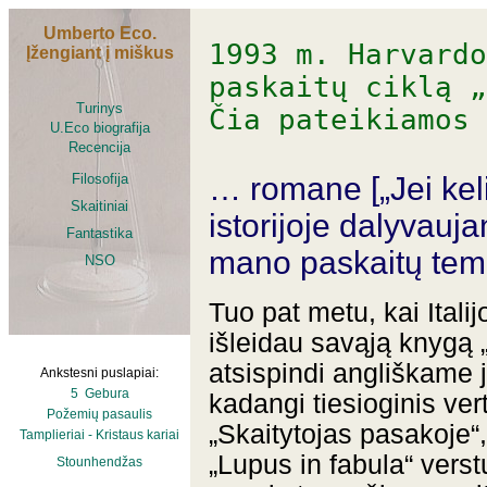
Umberto Eco.
1993 m. Harvard
Įžengiant į miškus
paskaitų ciklą „
Turinys
Čia pateikiamos 
U.Eco biografija
Recencija
… romane [„Jei kel
Filosofija
Skaitiniai
istorijoje dalyvauja
Fantastika
mano paskaitų tem
NSO
Tuo pat metu, kai Itali
išleidau savąją knygą 
atsispindi angliškame 
Ankstesni puslapiai:
5 Gebura
kadangi tiesioginis vert
Požemių pasaulis
„Skaitytojas pasakoje“,
Tamplieriai - Kristaus kariai
„Lupus in fabula“ verst
Stounhendžas