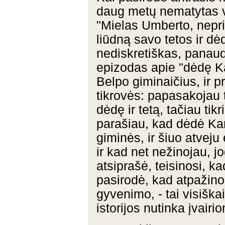
daug metų nematytas v
"Mielas Umberto, nepr
liūdną savo tetos ir dė
nediskretiškas, panaud
epizodas apie "dėdę Ka
Belpo giminaičius, ir p
tikrovės: papasakojau t
dėdę ir tetą, tačiau tik
parašiau, kad dėdė Karo
giminės, ir šiuo atveju 
ir kad net nežinojau, jo
atsiprašė, teisinosi, k
pasirodė, kad atpažino
gyvenimo, - tai visiš
istorijos nutinka įvair