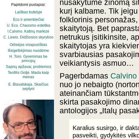
nusakytume žinomą situ
Papildomi puslapiai:
kurį kalbame. Tik jeigu
Laiškas butelyje
folklorinis personažas,
Eco ir amerikiečiai
U. Eco. Chaosmo estetika
skaitytoją. Bet paprasta
I.Calvino. Katinų markizė
netrukus įsitikinsite, 
C. Lewis. Didžiosios skyrybos
skaitytojas yra kiekvieno
Odisėjas visapusiškas
Išsigelbėjimas nuodėme
svarbiausias pasakojim
H. Toro. Gyvenimas be
principų
veikiantysis asmuo…
Sapnų apžavai, problemos
Teofilis Gotjė. Mada kaip
Pagerbdamas
Calvino
menas
nuo jo nebaigto (norto
E. Blavatskaja. Skaičius
septyni
ateinančiam tūkstantmeč
skirta pasakojimo dina
antologijos „Italų pasa
Karalius susirgo, ir dakt
pasveikti, gydykitės vil