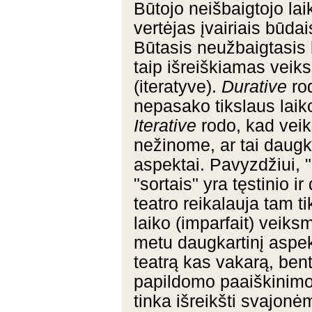
Būtojo neišbaigtojo lai
vertėjas įvairiais būda
Būtasis neužbaigtasis 
taip išreiškiamas veiks
(iteratyve).
Durative
rod
nepasako tikslaus laik
Iterative
rodo, kad veik
nežinome, ar tai daugka
aspektai. Pavyzdžiui, 
"sortais" yra tęstinio 
teatro reikalauja tam t
laiko (imparfait) veiksm
metu daugkartinį aspekt
teatrą kas vakarą, ben
papildomo paaiškinimo.
tinka išreikšti svajon