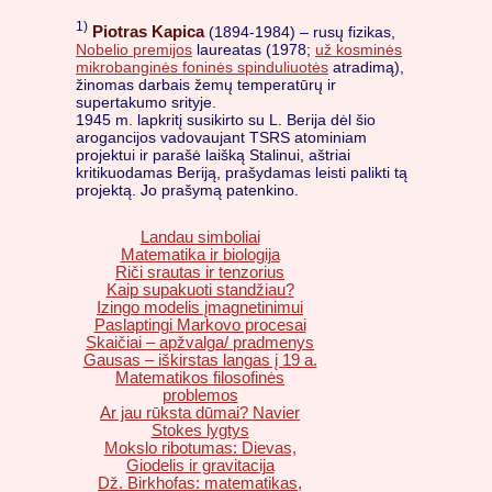
1)
Piotras Kapica
(1894-1984) – rusų fizikas,
Nobelio premijos
laureatas (1978;
už kosminės
mikrobanginės foninės spinduliuotės
atradimą),
žinomas darbais žemų temperatūrų ir
supertakumo srityje.
1945 m. lapkritį susikirto su L. Berija dėl šio
arogancijos vadovaujant TSRS atominiam
projektui ir parašė laišką Stalinui, aštriai
kritikuodamas Beriją, prašydamas leisti palikti tą
projektą. Jo prašymą patenkino.
Landau simboliai
Matematika ir biologija
Riči srautas ir tenzorius
Kaip supakuoti standžiau?
Izingo modelis įmagnetinimui
Paslaptingi Markovo procesai
Skaičiai – apžvalga/ pradmenys
Gausas – iškirstas langas į 19 a.
Matematikos filosofinės
problemos
Ar jau rūksta dūmai? Navier
Stokes lygtys
Mokslo ribotumas: Dievas,
Giodelis ir gravitacija
Dž. Birkhofas: matematikas,