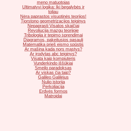
meno matuotojas
Ultimatyvi logika: Iki begalybės ir
toliau
Nėra paprastos visuotinės teorijos!
Tjorstono geometrizacijos teiginys
Nepaprasti Visatos skaičiai
Revoliucija mazgų teorijoje
Tribologija ir tepimo sprendimai
Diagramos, pakeitusios pasaulį
Matematika prieš eismo spūstis
Ar mašina kada nors mąstys?
Ar įrodytas abc teiginys?
Visata kaip kompiuteris
Vunderkindo iššūkiai
Smeilo paradoksas
Ar viskas čia taip?
Galileo Galilėjus
Nulio istorija
Perkoliacija
Erdvės formos
Matroidai