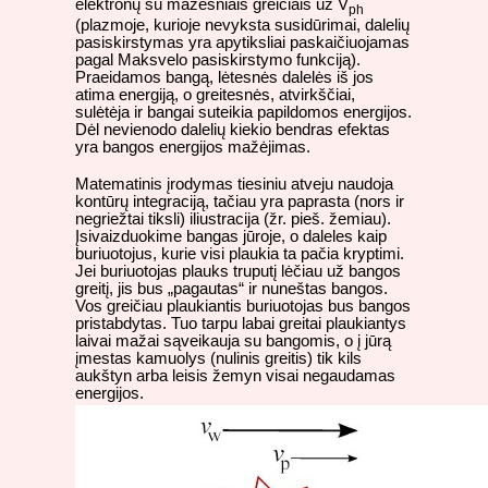
elektronų su mažesniais greičiais už V
ph
(plazmoje, kurioje nevyksta susidūrimai, dalelių
pasiskirstymas yra apytiksliai paskaičiuojamas
pagal Maksvelo pasiskirstymo funkciją).
Praeidamos bangą, lėtesnės dalelės iš jos
atima energiją, o greitesnės, atvirkščiai,
sulėtėja ir bangai suteikia papildomos energijos.
Dėl nevienodo dalelių kiekio bendras efektas
yra bangos energijos mažėjimas.
Matematinis įrodymas tiesiniu atveju naudoja
kontūrų integraciją, tačiau yra paprasta (nors ir
negriežtai tiksli) iliustracija (žr. pieš. žemiau).
Įsivaizduokime bangas jūroje, o daleles kaip
buriuotojus, kurie visi plaukia ta pačia kryptimi.
Jei buriuotojas plauks truputį lėčiau už bangos
greitį, jis bus „pagautas“ ir nuneštas bangos.
Vos greičiau plaukiantis buriuotojas bus bangos
pristabdytas. Tuo tarpu labai greitai plaukiantys
laivai mažai sąveikauja su bangomis, o į jūrą
įmestas kamuolys (nulinis greitis) tik kils
aukštyn arba leisis žemyn visai negaudamas
energijos.