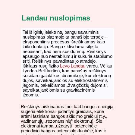
Landau nuslopimas
Tai išilginių įelektrintų bangų savaiminis
nuslopimas plazmoje ar panašioje terpėje –
eksponentinis procesas išreiškiamas kaip
laiko funkcija. Banga sklisdama silpsta
nepaisant, kad nėra susidūrimų. Reiškinys
apsaugo nuo nestabilumų ir sukuria stabilumo
sritį. Reiškinys pavadintas jo atradėjo,
iškilaus rusų fiziko
Levo Landau
vardu. Vėliau
Lynden-Bell tvirtino, kad panašus reiškinys
susidaro galaktikos dinamikoje, kur elektronų
dujos, sąveikaujančios su elektrostatinėmis
jėgomis, pakeičiamos „žvaigždžių dujomis“,
sąveikaujančiomis su gravitacinėmis
jėgomis.
Reiškinys aiškinamas tuo, kad bangos energiją
sugeria elektronai, judantys greičiais, kurie
artimi faziniam bangos sklidimo greičiui (t.y.,
vadinamųjų „rezonansinių“ elektronų). Šie
elektronai tampa „uždaryti“ potencinėje
periodinio bangos potencialo duobėje, kas ir