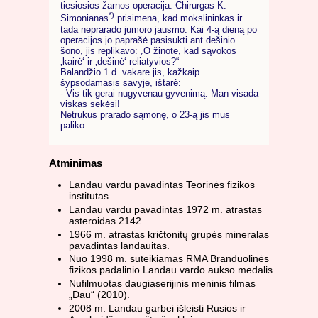
tiesiosios žarnos operacija. Chirurgas K.
*)
Simonianas
prisimena, kad mokslininkas ir
tada neprarado jumoro jausmo. Kai 4-ą dieną po
operacijos jo paprašė pasisukti ant dešinio
šono, jis replikavo: „O žinote, kad sąvokos
‚kairė‘ ir ‚dešinė‘ reliatyvios?“
Balandžio 1 d. vakare jis, kažkaip
šypsodamasis savyje, ištarė:
- Vis tik gerai nugyvenau gyvenimą. Man visada
viskas sekėsi!
Netrukus prarado sąmonę, o 23-ą jis mus
paliko.
Atminimas
Landau vardu pavadintas Teorinės fizikos
institutas.
Landau vardu pavadintas 1972 m. atrastas
asteroidas 2142.
1966 m. atrastas kričtonitų grupės mineralas
pavadintas landauitas.
Nuo 1998 m. suteikiamas RMA Branduolinės
fizikos padalinio Landau vardo aukso medalis.
Nufilmuotas daugiaserijinis meninis filmas
„Dau“ (2010).
2008 m. Landau garbei išleisti Rusios ir