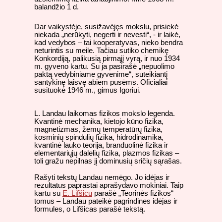
balandžio 1 d.
Dar vaikystėje, susižavėjęs mokslu, prisiekė
niekada „nerūkyti, negerti ir nevesti“, - ir laikė,
kad vedybos – tai kooperatyvas, nieko bendra
neturintis su meile. Tačiau sutiko chemikę
Konkordiją, palikusią pirmąjį vyrą, ir nuo 1934
m. gyveno kartu. Su ja pasirašė „nepuolimo
paktą vedybiniame gyvenime“, suteikiantį
santykinę laisvę abiem pusėms. Oficialiai
susituokė 1946 m., gimus Igoriui.
L. Landau laikomas fizikos mokslo legenda.
Kvantinė mechanika, kietojo kūno fizika,
magnetizmas, žemų temperatūrų fizika,
kosminių spindulių fizika, hidrodinamika,
kvantinė lauko teorija, branduolinė fizika ir
elementariųjų dalelių fizika, plazmos fizikas –
toli gražu nepilnas jį dominusių sričių sąrašas.
Rašyti tekstų Landau nemėgo. Jo idėjas ir
rezultatus paprastai aprašydavo mokiniai. Taip
kartu su
E. Lifšicu
parašė „Teorinės fizikos“
tomus – Landau pateikė pagrindines idėjas ir
formules, o Lifšicas parašė tekstą.