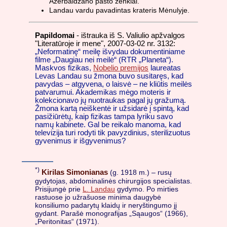
Azerbaidžano pašto ženklai.
Landau vardu pavadintas krateris Mėnulyje.
Papildomai
- ištrauka iš S. Valiulio apžvalgos
"Literatūroje ir mene", 2007-03-02 nr. 3132:
„Neformatinę“ meilę išvydau dokumentiniame
filme „Daugiau nei meilė“ (RTR „Planeta“).
Maskvos fizikas,
Nobelio premijos
laureatas
Levas Landau su žmona buvo susitaręs, kad
pavydas – atgyvena, o laisvė – ne kliūtis meilės
patvarumui. Akademikas mėgo moteris ir
kolekcionavo jų nuotraukas pagal jų gražumą.
Žmona kartą neiškentė ir užsidarė į spintą, kad
pasižiūrėtų, kaip fizikas tampa lyriku savo
namų kabinete. Gal be reikalo manoma, kad
televizija turi rodyti tik pavyzdinius, sterilizuotus
gyvenimus ir išgyvenimus?
*)
Kirilas Simonianas
(g. 1918 m.) – rusų
gydytojas, abdominalinės chirurgijos specialistas.
Prisijungė prie
L. Landau
gydymo. Po mirties
rastuose jo užrašuose minima daugybė
konsiliumo padarytų klaidų ir neryštingumo jį
gydant. Parašė monografijas „Sąaugos“ (1966),
„Peritonitas“ (1971).