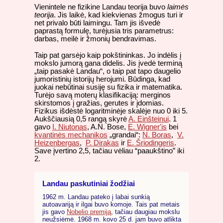
Vienintele ne fizikine Landau teorija buvo
laimės
teorija
. Jis laikė, kad kiekvienas žmogus turi ir
net privalo būti laimingu. Tam jis išvedė
paprastą formulę, turėjusia tris parametrus:
darbas, meilė ir žmonių bendravimas.
Taip pat garsėjo kaip pokštininkas. Jo indėlis į
mokslo jumorą gana didelis. Jis įvedė terminą
„taip pasakė Landau“, o taip pat tapo daugelio
jumoristinių istorijų herojumi. Būdinga, kad
juokai nebūtinai susiję su fizika ir matematika.
Turėjo savą moterų klasifikaciją: merginos
skirstomos į gražias, gerutes ir įdomias.
Fizikus išdėstė logaritminėje skalėje nuo 0 iki 5.
Aukščiausią 0,5 rangą skyrė
A. Einšteinui
. 1
gavo
I. Niutonas
, A.N. Bose,
E. Wigner'is
bei
kvantinės mechanikos
„grandai“:
N. Boras
,
V.
Heizenbergas
,
P. Dirakas
ir
E. Šriodingeris
.
Save įvertino 2,5, tačiau vėliau “paaukštino” iki
2.
Landau paskutiniai žodžiai
1962 m. Landau pateko į labai sunkią
autoavariją ir ilgai buvo komoje. Tais pat metais
jis gavo
Nobelio premiją
, tačiau daugiau mokslu
neužsiėmė. 1968 m. kovo 25 d. jam buvo atlikta