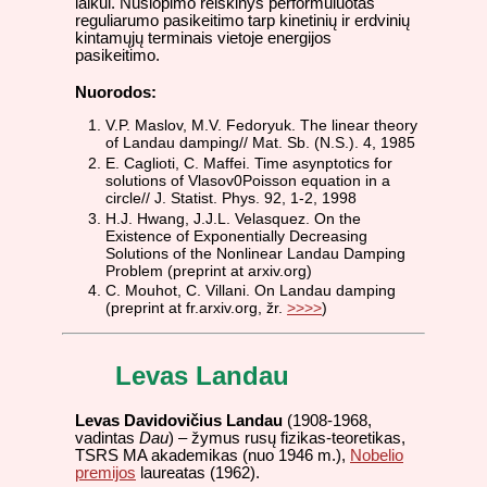
laikui. Nuslopimo reiškinys performuluotas
reguliarumo pasikeitimo tarp kinetinių ir erdvinių
kintamųjų terminais vietoje energijos
pasikeitimo.
Nuorodos:
V.P. Maslov, M.V. Fedoryuk. The linear theory
of Landau damping// Mat. Sb. (N.S.). 4, 1985
E. Caglioti, C. Maffei. Time asynptotics for
solutions of Vlasov0Poisson equation in a
circle// J. Statist. Phys. 92, 1-2, 1998
H.J. Hwang, J.J.L. Velasquez. On the
Existence of Exponentially Decreasing
Solutions of the Nonlinear Landau Damping
Problem (preprint at arxiv.org)
C. Mouhot, C. Villani. On Landau damping
(preprint at fr.arxiv.org, žr.
>>>>
)
Levas Landau
Levas Davidovičius Landau
(1908-1968,
vadintas
Dau
) – žymus rusų fizikas-teoretikas,
TSRS MA akademikas (nuo 1946 m.),
Nobelio
premijos
laureatas (1962).