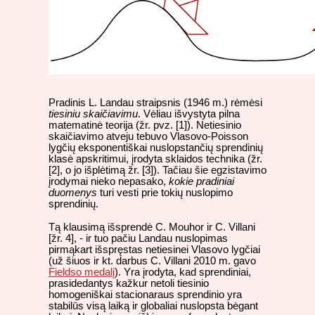
Pradinis L. Landau straipsnis (1946 m.) rėmėsi
tiesiniu skaičiavimu
. Vėliau išvystyta pilna
matematinė teorija (žr. pvz. [1]). Netiesinio
skaičiavimo atveju tebuvo Vlasovo-Poisson
lygčių eksponentiškai nuslopstančių sprendinių
klasė apskritimui, įrodyta sklaidos technika (žr.
[2], o jo išplėtimą žr. [3]). Tačiau šie egzistavimo
įrodymai nieko nepasako,
kokie pradiniai
duomenys
turi vesti prie tokių nuslopimo
sprendinių.
Tą klausimą išsprendė C. Mouhor ir C. Villani
[žr. 4], - ir tuo pačiu Landau nuslopimas
pirmąkart išspręstas netiesinei Vlasovo lygčiai
(už šiuos ir kt. darbus C. Villani 2010 m. gavo
Fieldso medalį
). Yra įrodyta, kad sprendiniai,
prasidedantys kažkur netoli tiesinio
homogeniškai stacionaraus sprendinio yra
stabilūs visą laiką ir globaliai nuslopsta bėgant