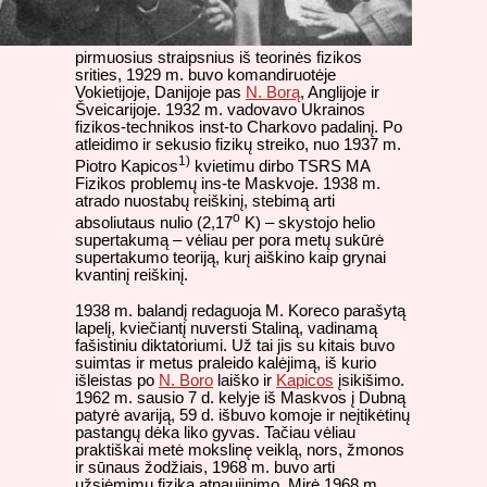
pirmuosius straipsnius iš teorinės fizikos
srities, 1929 m. buvo komandiruotėje
Vokietijoje, Danijoje pas
N. Borą
, Anglijoje ir
Šveicarijoje. 1932 m. vadovavo Ukrainos
fizikos-technikos inst-to Charkovo padalinį. Po
atleidimo ir sekusio fizikų streiko, nuo 1937 m.
1)
Piotro Kapicos
kvietimu dirbo TSRS MA
Fizikos problemų ins-te Maskvoje. 1938 m.
atrado nuostabų reiškinį, stebimą arti
o
absoliutaus nulio (2,17
K) – skystojo helio
supertakumą – vėliau per pora metų sukūrė
supertakumo teoriją, kurį aiškino kaip grynai
kvantinį reiškinį.
1938 m. balandį redaguoja M. Koreco parašytą
lapelį, kviečiantį nuversti Staliną, vadinamą
fašistiniu diktatoriumi. Už tai jis su kitais buvo
suimtas ir metus praleido kalėjimą, iš kurio
išleistas po
N. Boro
laiško ir
Kapicos
įsikišimo.
1962 m. sausio 7 d. kelyje iš Maskvos į Dubną
patyrė avariją, 59 d. išbuvo komoje ir neįtikėtinų
pastangų dėka liko gyvas. Tačiau vėliau
praktiškai metė mokslinę veiklą, nors, žmonos
ir sūnaus žodžiais, 1968 m. buvo arti
užsiėmimų fizika atnaujinimo. Mirė 1968 m.