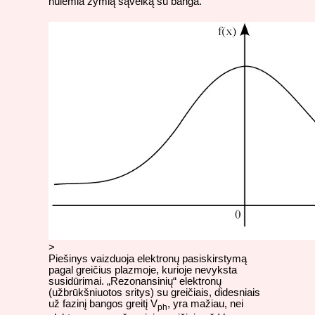
nulemia žymią sąveiką su banga.
>
Piešinys vaizduoja elektronų pasiskirstymą
pagal greičius plazmoje, kurioje nevyksta
susidūrimai. „Rezonansinių“ elektronų
(užbrūkšniuotos sritys) su greičiais, didesniais
už fazinį bangos greitį V
, yra mažiau, nei
ph