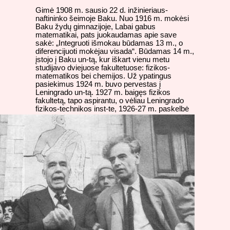
Gimė 1908 m. sausio 22 d. inžinieriaus-
naftininko šeimoje Baku. Nuo 1916 m. mokėsi
Baku žydų gimnazijoje, Labai gabus
matematikai, pats juokaudamas apie save
sakė: „Integruoti išmokau būdamas 13 m., o
diferencijuoti mokėjau visada“. Būdamas 14 m.,
įstojo į Baku un-tą, kur iškart vienu metu
studijavo dviejuose fakultetuose: fizikos-
matematikos bei chemijos. Už ypatingus
pasiekimus 1924 m. buvo pervestas į
Leningrado un-tą. 1927 m. baigęs fizikos
fakultetą, tapo aspirantu, o vėliau Leningrado
fizikos-technikos
inst-te, 1926-27 m. paskelbė