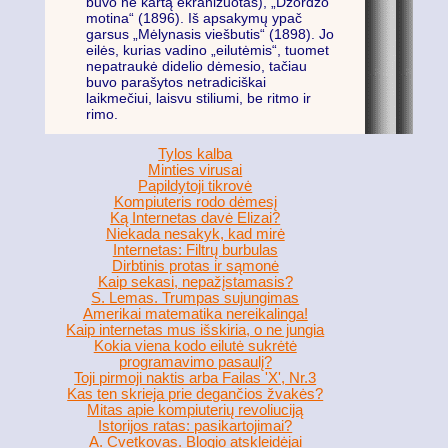
buvo ne kartą ekranizuotas), „Džordžo
motina“ (1896). Iš apsakymų ypač
garsus „Mėlynasis viešbutis“ (1898). Jo
eilės, kurias vadino „eilutėmis“, tuomet
nepatraukė didelio dėmesio, tačiau
buvo parašytos netradiciškai
laikmečiui, laisvu stiliumi, be ritmo ir
rimo.
Tylos kalba
Minties virusai
Papildytoji tikrovė
Kompiuteris rodo dėmesį
Ką Internetas davė Elizai?
Niekada nesakyk, kad mirė
Internetas: Filtrų burbulas
Dirbtinis protas ir sąmonė
Kaip sekasi, nepažįstamasis?
S. Lemas. Trumpas sujungimas
Amerikai matematika nereikalinga!
Kaip internetas mus išskiria, o ne jungia
Kokia viena kodo eilutė sukrėtė
programavimo pasaulį?
Toji pirmoji naktis arba Failas 'X', Nr.3
Kas ten skrieja prie degančios žvakės?
Mitas apie kompiuterių revoliuciją
Istorijos ratas: pasikartojimai?
A. Cvetkovas. Blogio atskleidėjai