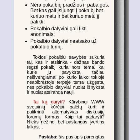
Nėra pokalbių pradžios ir pabaigos.
Bet kas gali įsijungti į pokalbį bet
kuriuo metu ir bet kuriuo metu jį
palikti;
Pokalbio dalyviai gali likti
anonimais;
Pokalbio dalyviai neatsako už
pokalbio turinį.
Tokios pokalbių savybės sukuria
tai, kas ir atsitinka - dažnas bando
regzti pokalbį kuria nors tema, kai
kurie jų pavyksta, tačiau
neišvengiamai po kurio laiko tokioje
neapibrėžtoje terpėje tema užgęsta,
nes pokalbio dalyviai nuolat išnyksta
ir nuolat atsiranda nauji.
Tai ką daryti?
Kūrybingi WWW
svetainių kūrėjai galėtų kurti ir
patikrinti alternatyvias diskusijų
forumų formas. Kaip tai padaryti?
Nieks nežino, bet pastangas įvertins
laikas…
Pastaba:
šis puslapis parengtas