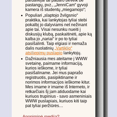
pardavėjai tai padaro beveik be
pastangų, pvz., „JenniCam“ gyvoji
kamera iš studentų „miegamojo“;
Populiari „slaptojo žvilgsnio“
praktika, kai lankytojas tyliai stebi
pokalbį jo dalyviams net nežinant
apie tai. Visai nesunku nueiti į
diskusijų klubą, paskaitinėti, apie ką
kalba jo „nariai“ ir po to tyliai
pasišalinti. Taip elgiasi ir nemaža
dalis nuolatinių
„Vartiklio“
atsiliepimų puslapio
lankytojų.
Dažniausia mes ateitame į WWW
svetainę, paimame informaciją,
kurios ieškome, ir tyliai
pasišaliname. Jei mus paprašo
registruotis, pasipiktiname ir
norimos informacijos ieškome kitur.
Mes imame ir imame iš Interneto, ir
retkarčiais šį jam atiduodame kai
kuriuos trupinius - savo asmeniniais
WWW puslapiais, kuriuos kiti taip
pat tyliai peržiūrės…
Anoniminė medija?