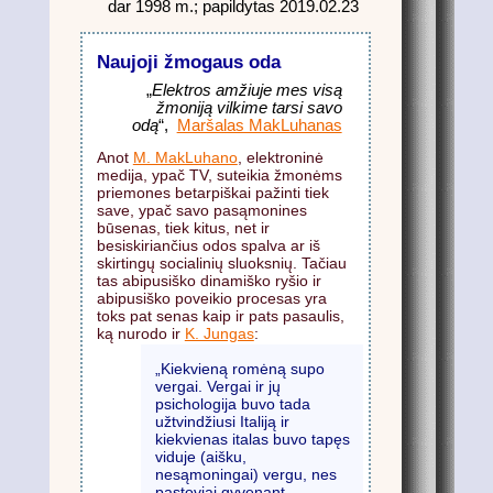
dar 1998 m.; papildytas 2019.02.23
Naujoji žmogaus oda
„
Elektros amžiuje mes visą
žmoniją vilkime tarsi savo
odą
“,
Maršalas MakLuhanas
Anot
M. MakLuhano
, elektroninė
medija, ypač TV, suteikia žmonėms
priemones betarpiškai pažinti tiek
save, ypač savo pasąmonines
būsenas, tiek kitus, net ir
besiskiriančius odos spalva ar iš
skirtingų socialinių sluoksnių. Tačiau
tas abipusiško dinamiško ryšio ir
abipusiško poveikio procesas yra
toks pat senas kaip ir pats pasaulis,
ką nurodo ir
K. Jungas
:
„Kiekvieną romėną supo
vergai. Vergai ir jų
psichologija buvo tada
užtvindžiusi Italiją ir
kiekvienas italas buvo tapęs
viduje (aišku,
nesąmoningai) vergu, nes
pastoviai gyvenant