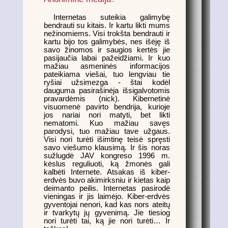
Internetas suteikia galimybę
bendrauti su kitais. Ir kartu likti mums
nežinomiems. Visi trokšta bendrauti ir
kartu bijo tos galimybės, nes išėję iš
savo žinomos ir saugios kertės jie
pasijaučia labai pažeidžiami. Ir kuo
mažiau asmeninės informacijos
pateikiama viešai, tuo lengviau tie
ryšiai užsimezga - štai kodėl
dauguma pasirašinėja išsigalvotomis
pravardėmis (nick). Kibernetinė
visuomenė pavirto bendrija, kurioje
jos nariai nori matyti, bet likti
nematomi. Kuo mažiau savęs
parodysi, tuo mažiau tave užgaus.
Visi nori turėti išimtinę teisė spręsti
savo viešumo klausimą. Ir šis noras
sužlugdė JAV kongreso 1996 m.
kėslus reguliuoti, ką žmonės gali
kalbėti Internete. Atsakas iš kiber-
erdvės buvo akimirksniu ir kietas kaip
deimanto peilis. Internetas pasirodė
vieningas ir jis laimėjo. Kiber-erdvės
gyventojai nenori, kad kas nors ateitų
ir tvarkytų jų gyvenimą. Jie tiesiog
nori turėti tai, ką jie nori turėti… Ir