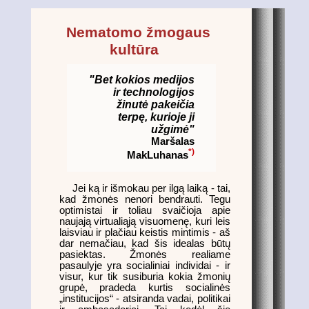
Nematomo žmogaus
kultūra
"Bet kokios medijos
ir technologijos
žinutė pakeičia
terpę, kurioje ji
užgimė"
Maršalas
*)
MakLuhanas
Jei ką ir išmokau per ilgą laiką - tai,
kad žmonės nenori bendrauti. Tegu
optimistai ir toliau svaičioja apie
naujają virtualiąją visuomenę, kuri leis
laisviau ir plačiau keistis mintimis - aš
dar nemačiau, kad šis idealas būtų
pasiektas. Žmonės realiame
pasaulyje yra socialiniai individai - ir
visur, kur tik susiburia kokia žmonių
grupė, pradeda kurtis socialinės
„institucijos“ - atsiranda vadai, politikai