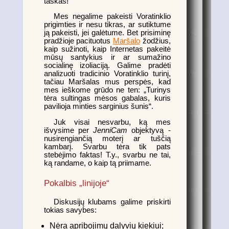
taškas!
Mes negalime pakeisti Voratinklio
prigimties ir nesu tikras, ar sutiktume
ją pakeisti, jei galėtume. Bet prisiminę
pradžioje pacituotus
Maršalo
žodžius,
kaip sužinoti, kaip Internetas pakeitė
mūsų santykius ir ar sumažino
socialinę izoliaciją. Galime pradėti
analizuoti tradicinio Voratinklio turinį,
tačiau Maršalas mus perspės, kad
mes ieškome grūdo ne ten: „Turinys
tėra sultingas mėsos gabalas, kuris
pavilioja minties sarginius šunis“.
Juk visai nesvarbu, ką mes
išvysime per
JenniCam
objektyvą -
nusirengiančią moterį ar tuščią
kambarį. Svarbu tėra tik pats
stebėjimo faktas! T.y., svarbu ne tai,
ką randame, o kaip tą priimame.
Pokalbis „linijoje“
Diskusijų klubams galime priskirti
tokias savybes:
Nėra apribojimų dalyvių kiekiui;