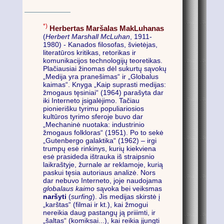
*)
Herbertas Maršalas MakLuhanas
(
Herbert Marshall McLuhan
, 1911-
1980) - Kanados filosofas, švietėjas,
literatūros kritikas, retorikas ir
komunikacijos technologijų teoretikas.
Plačiausiai žinomas dėl sukurtų sąvokų
„Medija yra pranešimas“ ir „Globalus
kaimas“. Knyga „Kaip suprasti medijas:
žmogaus tęsiniai“ (1964) parašyta dar
iki Interneto įsigalėjimo. Tačiau
pionierišku tyrimu populiariosios
kultūros tyrimo sferoje buvo dar
„Mechaninė nuotaka: industrinio
žmogaus folkloras“ (1951). Po to sekė
„Gutenbergo galaktika“ (1962) – irgi
trumpų esė rinkinys, kurių kiekviena
esė prasideda ištrauka iš straipsnio
laikraštyje, žurnale ar reklamoje, kurią
paskui tęsia autoriaus analizė. Nors
dar nebuvo Interneto, joje naudojama
globalaus kaimo
sąvoka bei veiksmas
naršyti
(
surfing
). Jis medijas skirstė į
„karštas“ (filmai ir kt.), kai žmogui
nereikia daug pastangų ją priiimti, ir
„šaltas“ (komiksai...), kai reikia įjungti