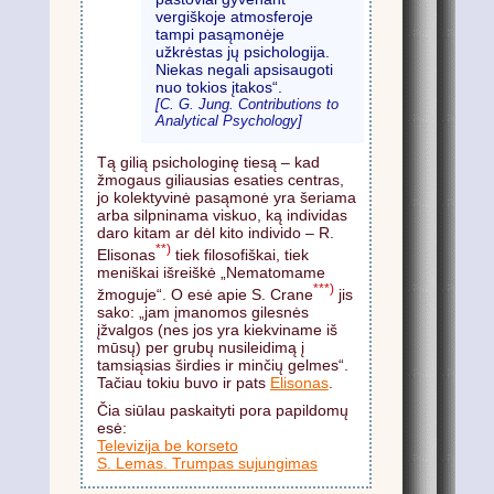
vergiškoje atmosferoje
tampi pasąmonėje
užkrėstas jų psichologija.
Niekas negali apsisaugoti
nuo tokios įtakos“.
[C. G. Jung. Contributions to
Analytical Psychology]
Tą gilią psichologinę tiesą – kad
žmogaus giliausias esaties centras,
jo kolektyvinė pasąmonė yra šeriama
arba silpninama viskuo, ką individas
daro kitam ar dėl kito individo – R.
**)
Elisonas
tiek filosofiškai, tiek
meniškai išreiškė „Nematomame
***)
žmoguje“. O esė apie S. Crane
jis
sako: „jam įmanomos gilesnės
įžvalgos (nes jos yra kiekviname iš
mūsų) per grubų nusileidimą į
tamsiąsias širdies ir minčių gelmes“.
Tačiau tokiu buvo ir pats
Elisonas
.
Čia siūlau paskaityti pora papildomų
esė:
Televizija be korseto
S. Lemas. Trumpas sujungimas