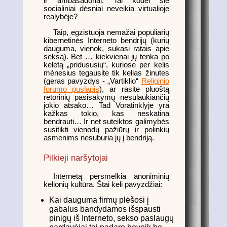
ir ambasadoriai. Tai kodėl šie
socialiniai dėsniai neveikia virtualioje
realybėje?
Taip, egzistuoja nemažai populiarių
kibernetinės Interneto bendrijų (kurių
dauguma, vienok, sukasi ratais apie
seksą). Bet … kiekvienai jų tenka po
keletą „pridususių“, kuriose per kelis
mėnesius tegausite tik kelias žinutes
(geras pavyzdys - „Vartiklio“
Religinio
forumo puslapis
), ar rasite pluoštą
retorinių pasisakymų nesulaukiančių
jokio atsako… Tad Voratinklyje yra
kažkas tokio, kas neskatina
bendrauti… Ir net suteiktos galimybės
susitikti vienodų pažiūrų ir polinkių
asmenims nesuburia jų į bendriją.
Pilkieji naršytojai
Internetą persmelkia anoniminių
kelionių kultūra. Štai keli pavyzdžiai:
Kai dauguma firmų plėšosi į
gabalus bandydamos išspausti
pinigų iš Interneto, sekso paslaugų