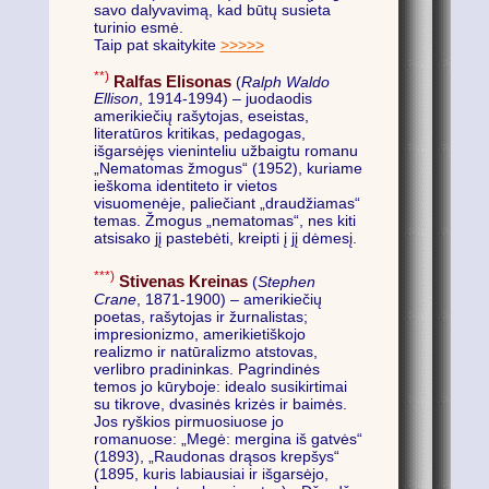
savo dalyvavimą, kad būtų susieta
turinio esmė.
Taip pat skaitykite
>>>>>
**)
Ralfas Elisonas
(
Ralph Waldo
Ellison
, 1914-1994) – juodaodis
amerikiečių rašytojas, eseistas,
literatūros kritikas, pedagogas,
išgarsėjęs vieninteliu užbaigtu romanu
„Nematomas žmogus“ (1952), kuriame
ieškoma identiteto ir vietos
visuomenėje, paliečiant „draudžiamas“
temas. Žmogus „nematomas“, nes kiti
atsisako jį pastebėti, kreipti į jį dėmesį.
***)
Stivenas Kreinas
(
Stephen
Crane
, 1871-1900) – amerikiečių
poetas, rašytojas ir žurnalistas;
impresionizmo, amerikietiškojo
realizmo ir natūralizmo atstovas,
verlibro pradininkas. Pagrindinės
temos jo kūryboje: idealo susikirtimai
su tikrove, dvasinės krizės ir baimės.
Jos ryškios pirmuosiuose jo
romanuose: „Megė: mergina iš gatvės“
(1893), „Raudonas drąsos krepšys“
(1895, kuris labiausiai ir išgarsėjo,