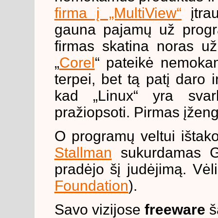
firma į „MultiView“
įtra
gauna pajamų už progra
firmas skatina noras už
„
Corel
“ pateikė nemokam
terpei, bet tą patį daro i
kad „Linux“ yra svarb
pražiopsoti. Pirmas įženg
O programų veltui ištako
Stallman
sukurdamas GN
pradėjo šį judėjimą. Vėl
Foundation
).
Savo vizijose
freeware
š