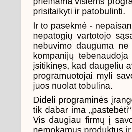
prieinama visiems progra
prisitaikyti ir patobulinti.
Ir to pasekmė - nepaisan
nepatogių vartotojo sąs
nebuvimo dauguma ne ti
kompanijų tebenaudoja 
įsitikinęs, kad daugeliu a
programuotojai myli sav
juos nuolat tobulina.
Dideli programinės įrango
tik dabar ima „pastebėti
Vis daugiau firmų į sav
nemokamus produktus ir u