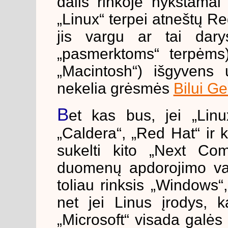
dalis rinkoje nykstama
„Linux“ terpei atneštų R
jis vargu ar tai dar
„pasmerktoms“ terpėms)
„Macintosh“) išgyvens
nekelia grėsmės
Bilui Ge
B
et kas bus, jei „Lin
„Caldera“, „Red Hat“ ir ki
sukelti kito „Next Com
duomenų apdorojimo vad
toliau rinksis „Windows“
net jei Linus įrodys, 
„Microsoft“ visada galės „