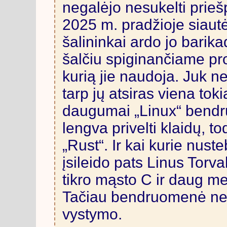
negalėjo nesukelti priešp
2025 m. pradžioje siautė
šalininkai ardo jo barik
šalčiu spiginančiame pr
kurią jie naudoja. Juk ne
tarp jų atsiras viena toki
daugumai „Linux“ bend
lengva privelti klaidų, to
„Rust“. Ir kai kurie nuste
įsileido pats Linus Torva
tikro mąsto C ir daug m
Tačiau bendruomenė nerij
vystymo.