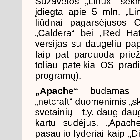
Sužavėtos „Linux“ sėk
įdiegta apie 5 mln. „Li
liūdnai pagarsėjusos O
„Caldera“ bei „Red Hat
versijas su daugeliu pa
taip pat parduoda priež
toliau pateikia OS prad
programų).
„Apache“
būdamas po
„netcraft“ duomenimis „sk
svetainių - t.y. daug dau
kartu sudėjus. „Apache
pasaulio lyderiai kaip „D