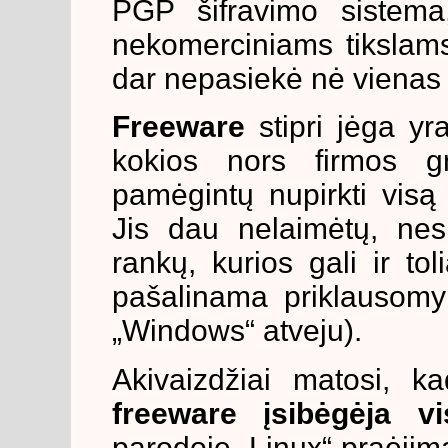
PGP šifravimo sistema,
nekomerciniams tikslams 
dar nepasiekė nė vienas
Freeware
stipri jėga yr
kokios nors firmos g
pamėgintų nupirkti vis
Jis dau nelaimėtų, nes
rankų, kurios gali ir tol
pašalinama priklausomy
„Windows“ atveju).
Akivaizdžiai matosi, k
freeware įsibėgėja vi
parodoje „Linux“ praėji