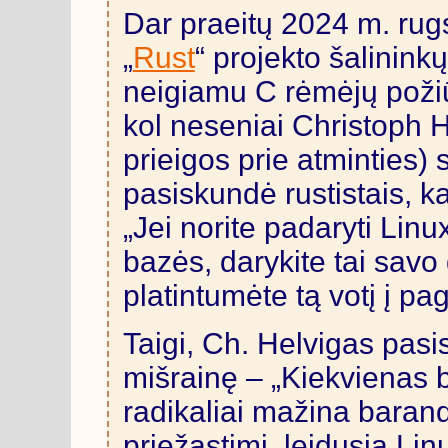
Dar praeitų 2024 m. rugs
„
Rust
“ projekto šalinink
neigiamu C rėmėjų požiūr
kol neseniai Christoph H
prieigos prie atminties)
pasiskundė rustistais, k
„Jei norite padaryti Lin
bazės, darykite tai savo 
platintumėte tą votį į p
Taigi, Ch. Helvigas pasi
mišrainę – „Kiekvienas bi
radikaliai mažina bara
priežastimi, leidusia Linux