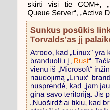
skirti visi tie COM+, 
Queue Server“, „Active Di
Sunkus posūkis link
Torvalds’as jį palaik
Atrodo, kad „Linux” yra 
branduoliu į „
Rust
“. Tač
vienu iš „Microsoft“ inži
naudojimą „Linux“ brandu
nusprendė, kad „jam ja
gina savo teritoriją. Jis 
„
Nuoširdžiai tikiu, kad b