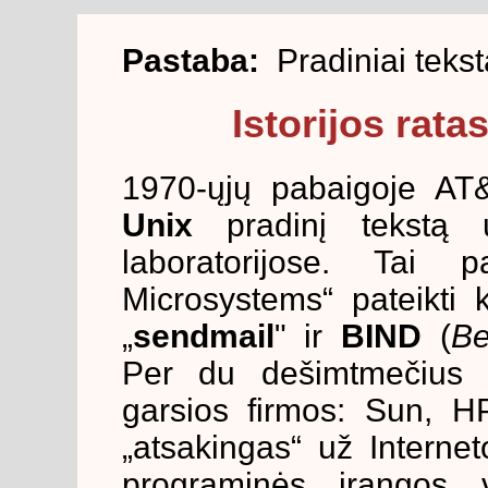
Pastaba:
Pradiniai tekst
Istorijos rata
1970-ųjų pabaigoje AT&
Unix
pradinį tekstą un
laboratorijose. Tai
Microsystems“ pateikti k
„
sendmail
" ir
BIND
(
Be
Per du dešimtmečius „
garsios firmos: Sun, H
„atsakingas“ už Intern
programinės įrangos v