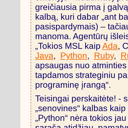
greičiausia pirma į galvą
kalbą, kuri dabar „ant ba
pasispardymais) – tačiau
manoma. Agentūrų išlei
„Tokios MSL kaip
Ada
, 
Java
,
Python
,
Ruby
,
R
apsaugas nuo atminties
tapdamos strateginiu pa
programinę įrangą“.
Teisingai perskaitėte! - 
„senovines“ kalbas kaip „
„Python“ nėra tokios jau 
sąrašą atidžiau, pamatysi