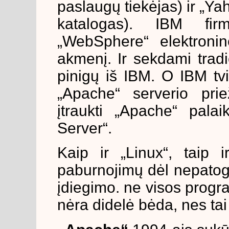
paslaugų tiekėjas) ir „Ya
katalogas). IBM fi
„WebSphere“ elektronin
akmenį. Ir sekdami trad
pinigų iš IBM. O IBM tvi
„Apache“ serverio prie
įtraukti „Apache“ pala
Server“.
Kaip ir „Linux“, taip i
paburnojimų dėl nepatogi
įdiegimo. ne visos progr
nėra didelė bėda, nes tai