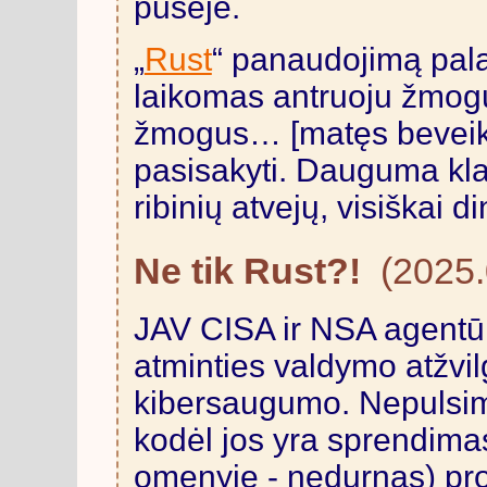
pusėje.
„
Rust
“ panaudojimą pala
laikomas antruoju žmog
žmogus… [matęs beveik
pasisakyti. Dauguma kl
ribinių atvejų, visiškai d
Ne tik Rust?!
(2025.
JAV CISA ir NSA agentūr
atminties valdymo atžvil
kibersaugumo. Nepulsime
kodėl jos yra sprendimas
omenyje - nedurnas) pro