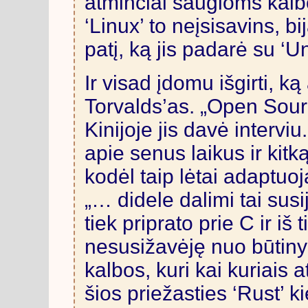
atminčiai saugioms kalb
‘Linux’ to neįsisavins, b
patį, ką jis padarė su ‘Un
Ir visad įdomu išgirti, k
Torvalds’as. „Open Sou
Kinijoje jis davė intervi
apie senus laikus ir kitk
kodėl taip lėtai adaptuo
„… didele dalimi tai susi
tiek priprato prie C ir iš 
nesusižavėję nuo būtiny
kalbos, kuri kai kuriais a
šios priežasties ‘Rust’ 