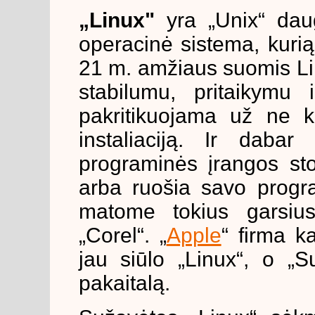
„Linux"
yra „Unix“ daug
operacinė sistema, kur
21 m. amžiaus suomis Lin
stabilumu, pritaikymu 
pakritikuojama už ne ko
instaliaciją. Ir dabar
programinės įrangos sto
arba ruošia savo progra
matome tokius garsius
„Corel“. „
Apple
“ firma k
jau siūlo „Linux“, o „S
pakaitalą.