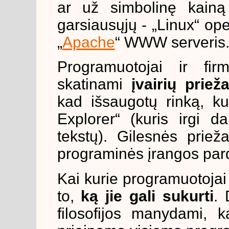
ar už simbolinę kainą
garsiausųjų - „Linux“ ope
„
Apache
“ WWW serveris
Programuotojai ir fir
skatinami
įvairių priež
kad išsaugotų rinką, ku
Explorer“ (kuris irgi d
tekstų). Gilesnės prieža
programinės įrangos par
Kai kurie programuotojai 
to,
ką jie gali sukurti
. 
filosofijos manydami, 