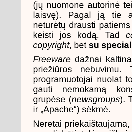
(jų nuomone autorinė te
laisvę). Pagal ją tie a
neturėtų drausti patiems v
keisti jos kodą. Tad
c
copyright
, bet
su special
Freeware
dažnai kaltina
priežiūros nebuvimu. T
programuotojai nuolat to
gauti nemokamą konsu
grupėse (
newsgroups
). 
ir „Apache“) sėkmė.
Neretai priekaištaujama,