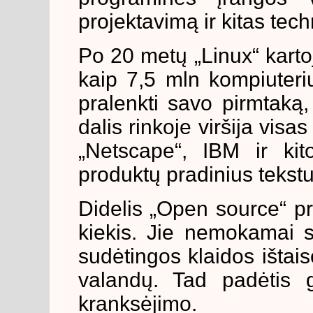
projektavimą ir kitas tech
Po 20 metų „Linux“ karto
kaip 7,5 mln kompiuterių
pralenkti savo pirmtak
dalis rinkoje viršija visa
„Netscape“, IBM ir kit
produktų pradinius tekstu
Didelis „Open source“ pr
kiekis. Jie nemokamai sk
sudėtingos klaidos išta
valandų. Tad padėtis g
kranksėjimo.