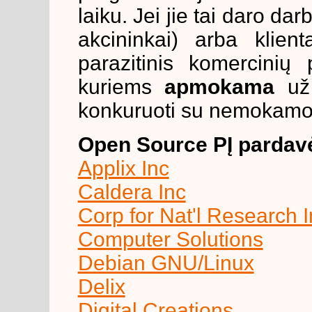
laiku. Jei jie tai daro da
akcininkai) arba klien
parazitinis komercinių
kuriems
apmokama
už 
konkuruoti su nemokam
Open Source PĮ pardavė
Applix Inc
Caldera Inc
Corp for Nat'l Research In
Computer Solutions
Debian GNU/Linux
Delix
Digital Creations