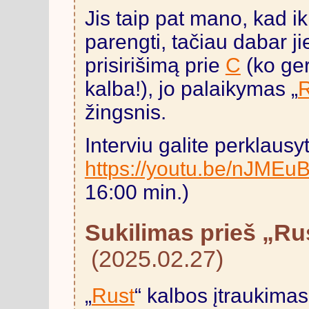
Jis taip pat mano, kad ik
parengti, tačiau dabar ji
prisirišimą prie
C
(ko ger
kalba!), jo palaikymas „
R
žingsnis.
Interviu galite perklausyt
https://youtu.be/nJME
16:00 min.)
Sukilimas prieš „Ru
(2025.02.27)
„
Rust
“ kalbos įtraukimas