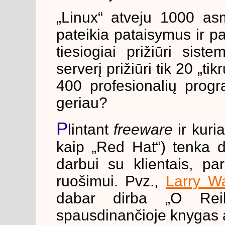
„Linux“ atveju 1000 asm
pateikia pataisymus ir 
tiesiogiai prižiūri si
serverį prižiūri tik 20 „tik
400 profesionalių progr
geriau?
P
lintant
freeware
ir kuri
kaip „Red Hat“) tenka d
darbui su klientais, pa
ruošimui. Pvz.,
Larry Wa
dabar dirba „O Reill
spausdinančioje knygas 