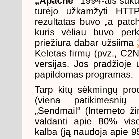
„Apache“
1994-ais sukū
turėjo užkamžyti HTT
rezultatas buvo „a patch
kuris vėliau buvo perk
priežiūra dabar užsiima
Keletas firmų (pvz., C2
versijas. Jos pradžioje 
papildomas programas.
Tarp kitų sėkmingų pro
(viena patikimesnių 
„Sendmail“ (Interneto ž
valdanti apie 80% viso
kalba (ją naudoja apie 