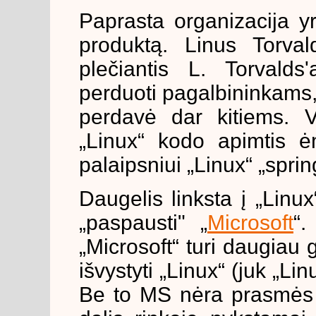
Paprasta organizacija yr
produktą. Linus Torval
plečiantis L. Torvalds
perduoti pagalbininkams, 
perdavė dar kitiems. V
„Linux“ kodo apimtis ėm
palaipsniui „Linux“ „sprin
Daugelis linksta į „Linu
„paspausti" „
Microsoft
“.
„Microsoft“ turi daugiau ga
išvystyti „Linux“ (juk „Li
Be to MS nėra prasmės 