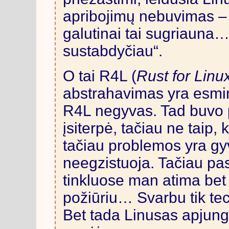
apribojimų nebuvimas – i
galutinai tai sugriauna…
sustabdyčiau“.
O tai R4L (
Rust for Linu
abstrahavimas yra esmini
R4L negyvas. Tad buvo pap
įsiterpė, tačiau ne taip, 
tačiau problemos yra gy
neegzistuoja. Tačiau pa
tinkluose man atima bet k
požiūriu… Svarbu tik tec
Bet tada Linusas apjungė