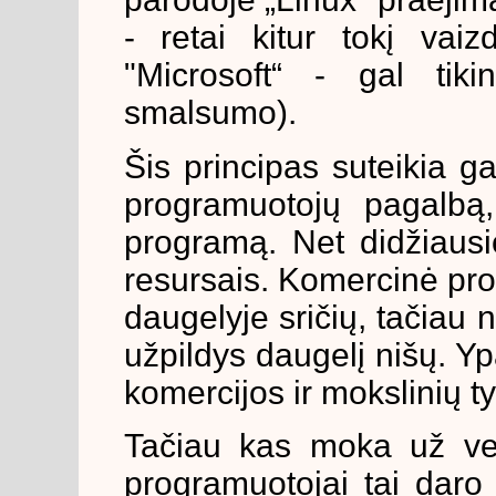
- retai kitur tokį vaiz
"Microsoft“ - gal tik
smalsumo).
Šis principas suteikia g
programuotojų pagalbą, 
programą. Net didžiausio
resursais. Komercinė pr
daugelyje sričių, tačia
užpildys daugelį nišų. Yp
komercijos ir mokslinių t
Tačiau kas moka už vel
programuotojai tai daro