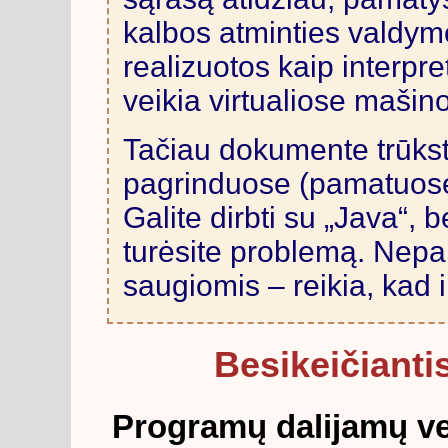
kalbos atminties valdymo
realizuotos kaip interpre
veikia virtualiose mašin
Tačiau dokumente trūks
pagrinduose (pamatuose)
Galite dirbti su „Java“, 
turėsite problemą. Nepa
saugiomis – reikia, kad 
Besikeičianti
Programų dalijamų ve