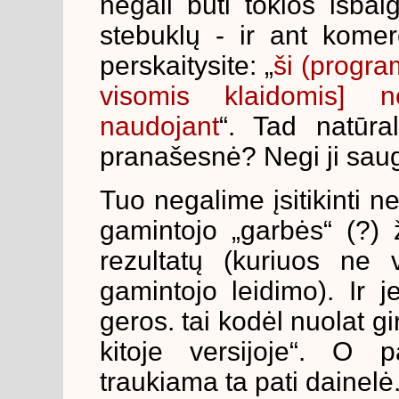
negali būti tokios išba
stebuklų - ir ant kome
perskaitysite: „
ši (progra
visomis klaidomis] 
naudojant
“. Tad natūra
pranašesnė? Negi ji sa
Tuo negalime įsitikinti n
gamintojo „garbės“ (?) 
rezultatų (kuriuos ne 
gamintojo leidimo). Ir 
geros. tai kodėl nuolat gi
kitoje versijoje“. O p
traukiama ta pati dainelė