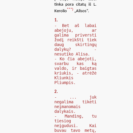
tinka pora citatų iš L.
***)
Kerolio
„Alisos“.
1.
- Bet aš labai
abejoju, ar
galima priversti
žodį reikšti tiek
daug skirtingų
dalykų? -
nesutiko Alisa.
- Ko čia abejoti,
svarbu kas ką
valdo, ir baigtas
kriukis, - atrėžė
Kliunkis
Pliumpis.
2.
- ... juk
negalima tikėti
neįmanomais
dalykais.
- Manding, tu
tiesiog
neįgudusi. Kai
buvau tavo metų,