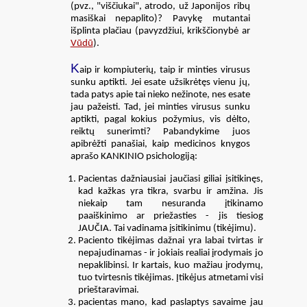
(pvz., "viščiukai", atrodo, už Japonijos ribų
masiškai nepaplito)? Pavykę mutantai
išplinta plačiau (pavyzdžiui, krikščionybė ar
Vūdū
).
K
aip ir kompiuterių, taip ir minties virusus
sunku aptikti. Jei esate užsikrėtęs vienu jų,
tada patys apie tai nieko nežinote, nes esate
jau pažeisti. Tad, jei minties virusus sunku
aptikti, pagal kokius požymius, vis dėlto,
reiktų sunerimti? Pabandykime juos
apibrėžti panašiai, kaip medicinos knygos
aprašo KANKINIO psichologiją:
Pacientas dažniausiai jaučiasi giliai įsitikinęs,
kad kažkas yra tikra, svarbu ir amžina. Jis
niekaip tam nesuranda įtikinamo
paaiškinimo ar priežasties - jis tiesiog
JAUČIA. Tai vadinama įsitikinimu (tikėjimu).
Paciento tikėjimas dažnai yra labai tvirtas ir
nepajudinamas - ir jokiais realiai įrodymais jo
nepaklibinsi. Ir kartais, kuo mažiau įrodymų,
tuo tvirtesnis tikėjimas. Įtikėjus atmetami visi
prieštaravimai.
pacientas mano, kad paslaptys savaime jau