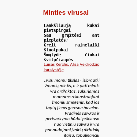
Minties virusai
Lankšliaują kukai
pietspirgai
Sau grąžtėsi ant
pieplatės;
Greit rainelaiši
šluotpūkai
Šmųlydę čiukai
švilpčiaupės
Luisas Kerolis. Alisa Veidrodžio
karalystėje
.
„
Visų momų tikslas - įsibrauti į
žmonių mintis, o ir pati mintis
yra artifaktas, sukuriamas
momams rekonstruojant
žmonių smegenis, kad jos
taptų jiems geresne buveine.
Pradinės sąlygos ir
pertvarkymo būdai priklauso
nuo vietinių sąlygų ir yra
panaudojami įvairių dirbtinių
įtaisų, tobulinančių