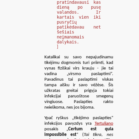
pratindavausi kas
dieną po pusę
valandos. Ir
kartais vien iki
pusryčių
patikėdavau net
šešiais
neįmanomais
dalykais.
]
Katalikai su savo nepajudinamu
tikėjimu dogmomis turi priimti, kad
vynas fiziškai virs krauju - jie tai
vadina „virsmo paslaptimi“.
Pavadinus tai paslaptimi viskas
tampa aišku ir savo vėžėse. Šis
užkratas greitai prigyja tokiai
infekcijai paruoštose smegenų
vingiuose. Paslapties rakto
neieškoma, nes jos bijoma.
Ypač ryškus „tikėjimo paslapties“
infekcijos pavyzdys yra
Tertuliano
posakis „
Certum est quia
impossibile est
“ (
Tai tikra, nes