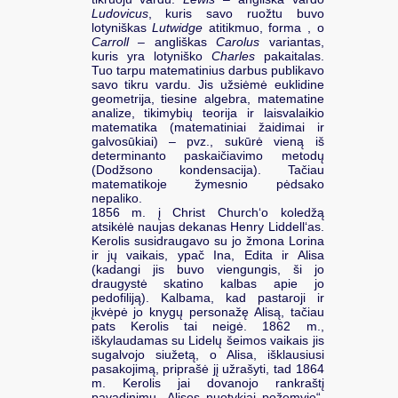
Ludovicus
, kuris savo ruožtu buvo
lotyniškas
Lutwidge
atitikmuo, forma , o
Carroll
– angliškas
Carolus
variantas,
kuris yra lotyniško
Charles
pakaitalas.
Tuo tarpu matematinius darbus publikavo
savo tikru vardu. Jis užsiėmė euklidine
geometrija, tiesine algebra, matematine
analize, tikimybių teorija ir laisvalaikio
matematika (matematiniai žaidimai ir
galvosūkiai) – pvz., sukūrė vieną iš
determinanto paskaičiavimo metodų
(Dodžsono kondensacija). Tačiau
matematikoje žymesnio pėdsako
nepaliko.
1856 m. į Christ Church‘o koledžą
atsikėlė naujas dekanas Henry Liddell‘as.
Kerolis susidraugavo su jo žmona Lorina
ir jų vaikais, ypač Ina, Edita ir Alisa
(kadangi jis buvo viengungis, ši jo
draugystė skatino kalbas apie jo
pedofiliją). Kalbama, kad pastaroji ir
įkvėpė jo knygų personažę Alisą, tačiau
pats Kerolis tai neigė. 1862 m.,
iškylaudamas su Lidelų šeimos vaikais jis
sugalvojo siužetą, o Alisa, išklausiusi
pasakojimą, priprašė jį užrašyti, tad 1864
m. Kerolis jai dovanojo rankraštį
pavadinimu „Alisos nuotykiai požemyje“.