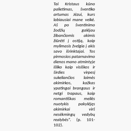
Tai Kristaus kūno
palietimas, šventiko
artumas Jėzui, kurs
labiausiai mane veikė.
Aš po šventinimo
žodžių galėjau
žibančiomis akimis
žiūrėti į ostiją, kaip
mylimasis žvelgia į akis
savo išrinktajai. Tos
pirmosios patarnavimo
dienos mano atmintyje
išliko kaip visiškos ir
širdies virpesį
sukeliančios laimės
akimirkos, kažkas
ypatingai brangaus ir
netgi trapaus, kaip
romantiškas meilės
nuotykis pakylėjęs
akimirkai virš
nesėkmingų vedybų
realybės
“. (p. 101-
102).