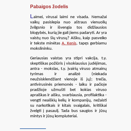
Pabaigos žodelis
L
aimei, virusai laimi ne visada. Nemažai
vaikų pasislepia nuo aštraus vienuolių
žvilgsnio ir išvengia tos didžiausios
blogybės, kurią jie gali jiems padaryti. Ar yra
vaistų nuo šių virusų? Aišku, kaip pasveiko
ir tekste minėtas
A. Kenis
, tapęs gerbiamu
mokslininku.
Geriausias vaistas yra stipri vakcija, t.y.
skeptiškas požiūris į visokiausius judėjimas,
antra - mokslas, t.y. įvairių viruso atmainų
tyrimas ir analizė (niekada
neužsisklendžiant vienoje iš jų); trečia,
antivirusinės priemonės - laiku ir pačioje
pradžioje užmušti bet kokias viruso
apraiškas ir aišku, svarbiausia, profilaktika -
vengti neaiškių kelių ir kompanijų, nežaisti
su narkotikais ir kitais svaigalais, kritiškai
žvelgti į pasaulį. Tada bus saugios ir jūsų
mintys ir jūsų kompiuteriai.