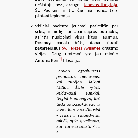
nešiotoju, pvz., drauge -
Jehovos liudytoja
,
Šv. Pauliumi ir t.t. Čia jau horizontaliai
plintanti epidemija.
Vidiniai paciento jausmai pasireikšti per
seksą ir meilę. Tai labai stiprus potraukis,
galintis nuslopinti visus kitus jausmus.
Perdaug banalu būtų dabar cituoti
pagarsėjusius
Šv. Terezės Avilieties
orgazmo
vizijas. Daug rimtesnė yra jau minėto
*)
Antonio Keni
filosofija:
„
buvau egzaltuotas
pirmaisiais mėnesiais,
kai turėjau laikyti
Mišias. Šiaip rytais
keldavausi sunkiai,
tingiai ir palengva, bet
tada aš pašokdavau iš
lovos kuo anksčiausiai
- žvalus ir sujaudintas
minčių apie tą veiksmą,
kurį turėsiu atlikti. < ...
>