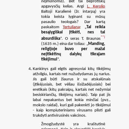
neįmanoma
). Bet tai beprotiškų
apgavysčių kelias. Argi
L. Kerolio
Baltoji Karalienė (žr. intarpą) yra
tokia keista lyginant su mūsų
pasaulio teologais? Dar kartą
paskaitom
Tertulianą
: „
Tai reikia
besąlygiškai įtikėti, nes tai
**)
absurdiška
“. O seras T. Braunas
(1635 m.) eina dar toliau: „
Manding,
religijoje buvo per mažai
neįtikėtinų dalykų tikrajam
tikėjimui
“.
Kankinys gali elgtis agresyviai kitų tikėjimų
atžvilgiu, kartais net nužudydamas jų narius.
Jis gali būti žiaurus ir su atskalūnais
(įtikėjusiais, bet vėliau išsižadėjusiais) bei
eretikais (kitų pakraipų, kartais net nežymiai
besiskiriančių, tikėjimų nariais). Taip pat jis
labai nepakantus bet kokia minčiai (pvz.,
mokslo raidai), kuri gali pakenkti jo tikėjimui
- kaip kompiuteriniams virusams plisti gali
trukdyti antivirusinės vakcinos.
Žmogžudystė yra kraštutinė