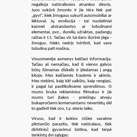
negalioja natūraliosios atrankos dėsnis.
Juos sukūrė žmonės ir jie tėra tiek pat
„gyvi“, kiek žmogaus sukurti automobiliai ar
lėktuvai. Jų evoliucija - tai nuolatiniai
kasmet atsirandantys ar tobulinami
elementai, pvz., durelių užraktas, padangų
raštas ir t.t. Tačiau vis tai daro išorinė jėga -
žmogus. Nieks nedrįs tvirtinti, kad save
tobulina pati mašina.
Visuomenėje asmenys keičiasi informacija.
Tačiau aš nemačiau, kad iš vienos galvos
būtų išimamas diskelis ir įdedamas į angą
kitoje. Mes keičiamės frazėmis ir akimis.
Mes stebimi, kaip kiti vaikšto, kaip rengiasi,
ir pagal tai pasitiksliname sprendimus. O
mums bruka reklaminius filmukus ir jie
mums turi įtakos - priešingu atveju
bukapročiams komersantams nevertėtų dėl
to gadinti tiek oro, t.y. eterio laiko.
Viruso, kad ir kokios rūšies savaime
plintančio parazito, tiek natūralaus, tiek
dirbtinio) gyvavimui būtina, kad terpė
tenkintų dvi sąlygas: