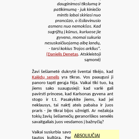
dauginimosi tikslumą ir
patikimumą - juk kiniečio
mintis labai skiriasi nuo
prancūzo, o išsilavinusio
asmens nuo nemokšos. Kad
sugrįžtų į kūnus, kuriuose jie
gyveno, momai sukuria
nesuskaičiuojamą aibę landų,
- tarsi kokius Trojos arklius
“.
(Danielis Denetas
. Atskleistoji
sąmonė)
Žavi šešiametė dukrytė šventai tikėjo, kad
Kalėdų senelis
yra tikras. Vos paaugusi ji
panoro tapti gerąja fėja. Vaikai tiki tuo, ką
jiems sako suaugusieji: kad varlė gali
pavirsti princese, kad Karlsonas gyvena ant
stogo ir t.t. Pasakykite jiems, kad jei
neklausys, tai naktį ateis pabaisa ir juos
praris - jie tikrai bijos užmigti. Ar nežaloja
tokių žavių šešiamečių geranoriškos senelės
savaitgaliais juos vesdamos į bažnyčią?
Vaikai susiurbia savo
ABSOLIUČIAI
tautos kultūrą. Per