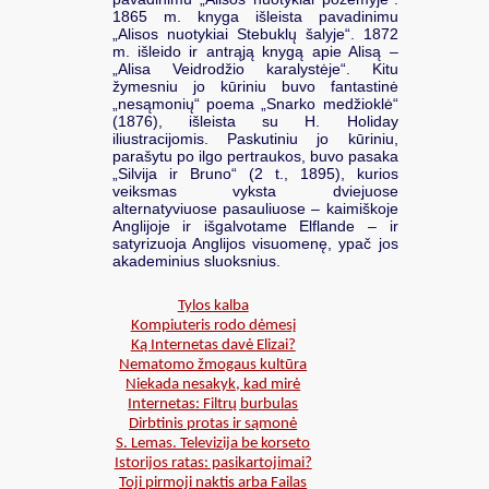
1865 m. knyga išleista pavadinimu
„Alisos nuotykiai Stebuklų šalyje“. 1872
m. išleido ir antrąją knygą apie Alisą –
„Alisa Veidrodžio karalystėje“. Kitu
žymesniu jo kūriniu buvo fantastinė
„nesąmonių“ poema „Snarko medžioklė“
(1876), išleista su H. Holiday
iliustracijomis. Paskutiniu jo kūriniu,
parašytu po ilgo pertraukos, buvo pasaka
„Silvija ir Bruno“ (2 t., 1895), kurios
veiksmas vyksta dviejuose
alternatyviuose pasauliuose – kaimiškoje
Anglijoje ir išgalvotame Elflande – ir
satyrizuoja Anglijos visuomenę, ypač jos
akademinius sluoksnius.
Tylos kalba
Kompiuteris rodo dėmesį
Ką Internetas davė Elizai?
Nematomo žmogaus kultūra
Niekada nesakyk, kad mirė
Internetas: Filtrų burbulas
Dirbtinis protas ir sąmonė
S. Lemas. Televizija be korseto
Istorijos ratas: pasikartojimai?
Toji pirmoji naktis arba Failas