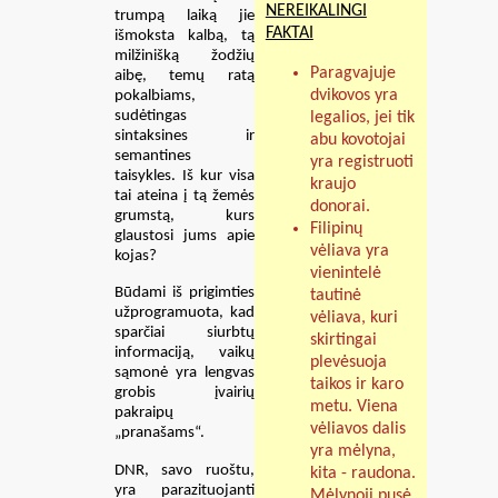
NEREIKALINGI
trumpą laiką jie
FAKTAI
išmoksta kalbą, tą
milžinišką žodžių
Paragvajuje
aibę, temų ratą
dvikovos yra
pokalbiams,
sudėtingas
legalios, jei tik
sintaksines ir
abu kovotojai
semantines
yra registruoti
taisykles. Iš kur visa
kraujo
tai ateina į tą žemės
donorai.
grumstą, kurs
Filipinų
glaustosi jums apie
vėliava yra
kojas?
vienintelė
Būdami iš prigimties
tautinė
užprogramuota, kad
vėliava, kuri
sparčiai siurbtų
skirtingai
informaciją, vaikų
plevėsuoja
sąmonė yra lengvas
taikos ir karo
grobis įvairių
metu. Viena
pakraipų
vėliavos dalis
„pranašams“.
yra mėlyna,
DNR, savo ruoštu,
kita - raudona.
yra parazituojanti
Mėlynoji pusė