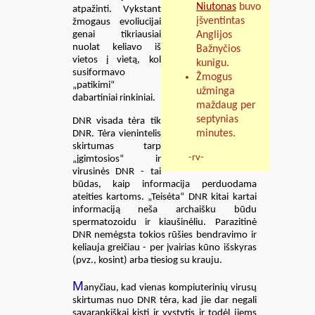
Niutonas
buvo
atpažinti. Vykstant
įšventintas
žmogaus evoliucijai
genai tikriausiai
Anglijos
nuolat keliavo iš
Bažnyčios
vietos į vietą, kol
kunigu.
susiformavo
Žmogus
„patikimi“
užminga
dabartiniai rinkiniai.
maždaug per
septynias
DNR visada tėra tik
minutes.
DNR. Tėra vienintelis
skirtumas tarp
-rv-
„įgimtosios“ ir
virusinės DNR - tai
būdas, kaip informacija perduodama
ateities kartoms. „Teisėta“ DNR kitai kartai
informaciją neša archaišku būdu
spermatozoidu ir kiaušinėliu. Parazitinė
DNR nemėgsta tokios rūšies bendravimo ir
keliauja greičiau - per įvairias kūno išskyras
(pvz., kosint) arba tiesiog su krauju.
M
anyčiau, kad vienas kompiuterinių virusų
skirtumas nuo DNR tėra, kad jie dar negali
savarankiškai kisti ir vystytis ir todėl jiems