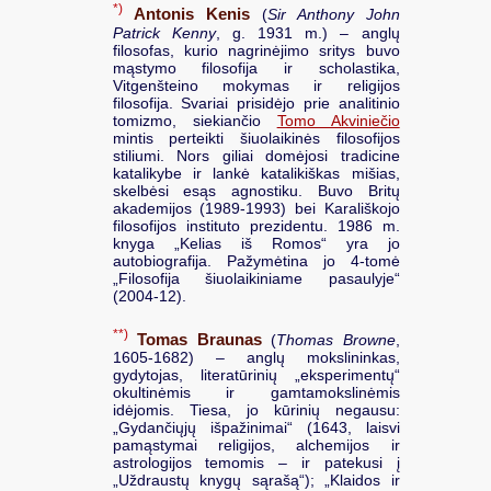
*)
Antonis Kenis
(
Sir Anthony John
Patrick Kenny
, g. 1931 m.) – anglų
filosofas, kurio nagrinėjimo sritys buvo
mąstymo filosofija ir scholastika,
Vitgenšteino mokymas ir religijos
filosofija. Svariai prisidėjo prie analitinio
tomizmo, siekiančio
Tomo Akviniečio
mintis perteikti šiuolaikinės filosofijos
stiliumi. Nors giliai domėjosi tradicine
katalikybe ir lankė katalikiškas mišias,
skelbėsi esąs agnostiku. Buvo Britų
akademijos (1989-1993) bei Karališkojo
filosofijos instituto prezidentu. 1986 m.
knyga „Kelias iš Romos“ yra jo
autobiografija. Pažymėtina jo 4-tomė
„Filosofija šiuolaikiniame pasaulyje“
(2004-12).
**)
Tomas Braunas
(
Thomas Browne
,
1605-1682) – anglų mokslininkas,
gydytojas, literatūrinių „eksperimentų“
okultinėmis ir gamtamokslinėmis
idėjomis. Tiesa, jo kūrinių negausu:
„Gydančiųjų išpažinimai“ (1643, laisvi
pamąstymai religijos, alchemijos ir
astrologijos temomis – ir patekusi į
„Uždraustų knygų sąrašą“); „Klaidos ir