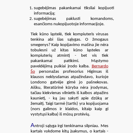
sugebėjimas pakankamai tiksliai kopijuoti
informaciją;
sugebėjimas paklusti komandoms,
esančioms nukopijuotoje informacijoje.
Tiek kūno ląstelė, tiek kompiuteris virusas
tenkina abi šias sąlygas. O žmogaus
smegenys? Kaip kopijavimo mašina jie nėra
tobulesni už kitas kūno ląsteles ar
kompiuterių atmintį - bet vis tiek
pakankamai patikimi. Mąstymo
paveldėjimą puikiai įrodo kalba.
Bernardo
Šo
personažas profesorius Higinsas iš
klausos neklysdamas atpažindavo, kurioje
Londono gatvėje gimė jo pašnekovas.
Aišku, literatūrinė kūryba nėra įrodymas,
tačiau kiekvienas vilnietis iš kalbos atpažins
kaunietį, - ką jau sakyti apie dzūką ar
žemaitį. Taigi tarmė (tartis) yra kopijuojama
(nors galimos ir klaidos, kitaip kaip gi
vystytųsi kalba) iš mūsų protėvių.
A
ntroji sąlyga irgi tenkinama silpniau. Mes
kartais vykdome kitų įsakymus, o kartais -