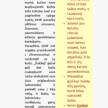
esybė, kurios save
būna viršuje
kopijuojantis kodas
taikos metu, o
toks tobulas, kad yra
raudonoji -
pagrindinė sąlyga
karo metu.
įvairių DNR parazitų
Jodami pro
plitimui: virusams,
karalių,
štamams,
plazmoidams ir
riteriai
kitiems genetiniams
pakeldavo
kenkėjams.
savo šalmo
Parazitinis DNR net
snapelį, kad
sugeba prasiskverbti
karalius juos
į chromosomas ir
atpažintų. Iš to
susijungti su jų
kilo ir šių
kodu. „Šoklieji“ genai
dienų karinis
gali bet kada
pasveikinimas.
nukopijuoti save
(arba atsikabinti nuo
Mėsėdžiai
juos priglaudusio
gyvūnai neėda
šeimininko) ir
kitų gyvūnų,
perkelti save į kitą
kurie būna
vietą. Ir kokių su
nutrenkti
šeimininku
žaibo.
susiliejusių genų
Seras
Izaokas
beveik neįmanoma