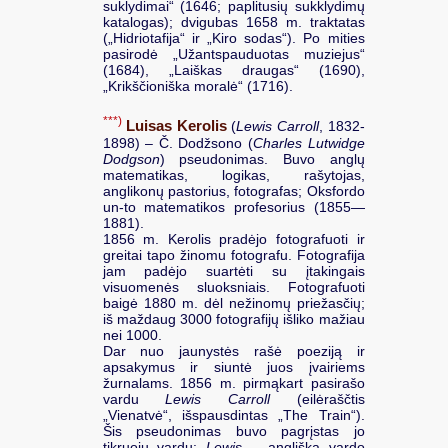
suklydimai“ (1646; paplitusių sukklydimų
katalogas); dvigubas 1658 m. traktatas
(„Hidriotafija“ ir „Kiro sodas“). Po mities
pasirodė „Užantspauduotas muziejus“
(1684), „Laiškas draugas“ (1690),
„Krikščioniška moralė“ (1716).
***)
Luisas Kerolis
(
Lewis Carroll
, 1832-
1898) – Č. Dodžsono (
Charles Lutwidge
Dodgson
) pseudonimas. Buvo anglų
matematikas, logikas, rašytojas,
anglikonų pastorius, fotografas; Oksfordo
un-to matematikos profesorius (1855—
1881).
1856 m. Kerolis pradėjo fotografuoti ir
greitai tapo žinomu fotografu. Fotografija
jam padėjo suartėti su įtakingais
visuomenės sluoksniais. Fotografuoti
baigė 1880 m. dėl nežinomų priežasčių;
iš maždaug 3000 fotografijų išliko mažiau
nei 1000.
Dar nuo jaunystės rašė poeziją ir
apsakymus ir siuntė juos įvairiems
žurnalams. 1856 m. pirmąkart pasirašo
vardu
Lewis Carroll
(eilėraščtis
„Vienatvė“, išspausdintas „The Train“).
Šis pseudonimas buvo pagrįstas jo
tikruoju vardu:
Lewis
– angliška vardo