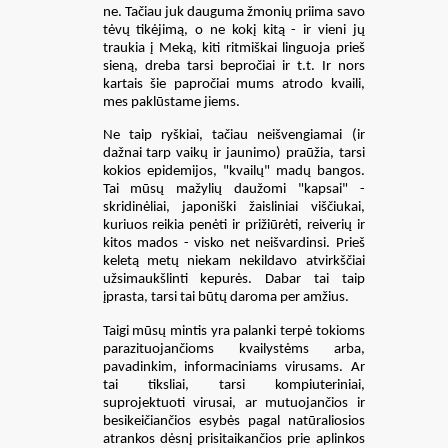
ne. Tačiau juk dauguma žmonių priima savo
tėvų tikėjimą, o ne kokį kitą - ir vieni jų
traukia į Meką, kiti ritmiškai linguoja prieš
sieną, dreba tarsi bepročiai ir t.t. Ir nors
kartais šie papročiai mums atrodo kvaili,
mes paklūstame jiems.
Ne taip ryškiai, tačiau neišvengiamai (ir
dažnai tarp vaikų ir jaunimo) praūžia, tarsi
kokios epidemijos, "kvailų" madų bangos.
Tai mūsų mažylių daužomi "kapsai" -
skridinėliai, japoniški žaisliniai viščiukai,
kuriuos reikia penėti ir prižiūrėti, reiverių ir
kitos mados - visko net neišvardinsi. Prieš
keletą metų niekam nekildavo atvirkščiai
užsimaukšlinti kepurės. Dabar tai taip
įprasta, tarsi tai būtų daroma per amžius.
Taigi mūsų mintis yra palanki terpė tokioms
parazituojančioms kvailystėms arba,
pavadinkim, informaciniams virusams. Ar
tai tiksliai, tarsi kompiuteriniai,
suprojektuoti virusai, ar mutuojančios ir
besikeičiančios esybės pagal natūraliosios
atrankos dėsnį prisitaikančios prie aplinkos