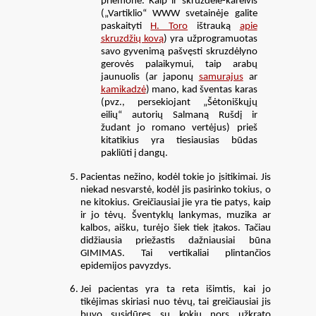
priemonė. Kaip ir skruzdėlė-kareivis
(„Vartiklio“ WWW svetainėje galite
paskaityti
H. Toro
ištrauką
apie
skruzdžių kovą
) yra užprogramuotas
savo gyvenimą pašvęsti skruzdėlyno
gerovės palaikymui, taip arabų
jaunuolis (ar japonų
samurajus
ar
kamikadzė
) mano, kad šventas karas
(pvz., persekiojant „Šėtoniškųjų
eilių“ autorių Salmaną Rušdį ir
žudant jo romano vertėjus) prieš
kitatikius yra tiesiausias būdas
pakliūti į dangų.
Pacientas nežino, kodėl tokie jo įsitikimai. Jis
niekad nesvarstė, kodėl jis pasirinko tokius, o
ne kitokius. Greičiausiai jie yra tie patys, kaip
ir jo tėvų. Šventyklų lankymas, muzika ar
kalbos, aišku, turėjo šiek tiek įtakos. Tačiau
didžiausia priežastis dažniausiai būna
GIMIMAS. Tai vertikaliai plintančios
epidemijos pavyzdys.
Jei pacientas yra ta reta išimtis, kai jo
tikėjimas skiriasi nuo tėvų, tai greičiausiai jis
buvo susidūręs su kokiu nors užkrato