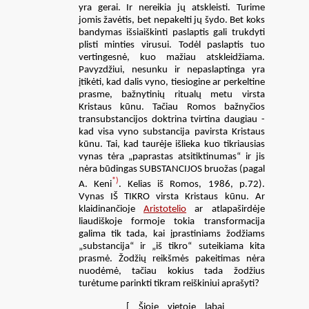
yra gerai. Ir nereikia jų atskleisti. Turime
jomis žavėtis, bet nepakelti jų šydo. Bet koks
bandymas išsiaiškinti paslaptis gali trukdyti
plisti minties virusui. Todėl paslaptis tuo
vertingesnė, kuo mažiau atskleidžiama.
Pavyzdžiui, nesunku ir nepaslaptinga yra
įtikėti, kad dalis vyno, tiesiogine ar perkeltine
prasme, bažnytinių ritualų metu virsta
Kristaus kūnu. Tačiau Romos bažnyčios
transubstancijos doktrina tvirtina daugiau -
kad visa vyno substancija pavirsta Kristaus
kūnu. Tai, kad taurėje išlieka kuo tikriausias
vynas tėra „paprastas atsitiktinumas“ ir jis
nėra būdingas SUBSTANCIJOS bruožas (pagal
*)
A. Keni
. Kelias iš Romos, 1986, p.72).
Vynas IŠ TIKRO virsta Kristaus kūnu. Ar
klaidinančioje
Aristotelio
ar atlapaširdėje
liaudiškoje formoje tokia transformacija
galima tik tada, kai įprastiniams žodžiams
„substancija“ ir „iš tikro“ suteikiama kita
prasmė. Žodžių reikšmės pakeitimas nėra
nuodėmė, tačiau kokius tada žodžius
turėtume parinkti tikram reiškiniui aprašyti?
[ Šioje vietoje labai