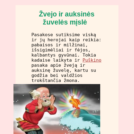
Žvejo ir auksinės
žuvelės mįslė
Pasakose sutiksime viską
ir jų herojai kaip reikia:
pabaisos ir milžinai,
išsigimėliai ir fėjos,
kalbantys gyvūnai. Tokia
kadaise laikyta ir
Puškino
pasaka apie žveją ir
auksinę žuvelę, kartu su
godžia bei valdžios
trokštančia žmona.