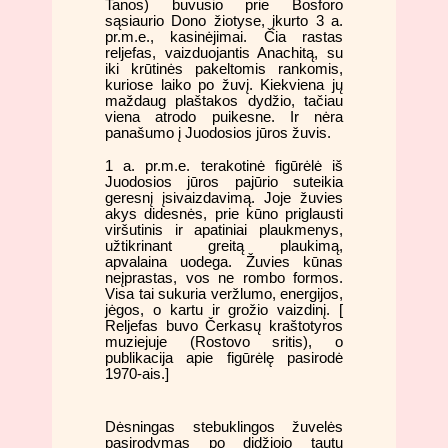
Tanos) buvusio prie Bosforo
sąsiaurio Dono žiotyse, įkurto 3 a.
pr.m.e., kasinėjimai. Čia rastas
reljefas, vaizduojantis Anachitą, su
iki krūtinės pakeltomis rankomis,
kuriose laiko po žuvį. Kiekviena jų
maždaug plaštakos dydžio, tačiau
viena atrodo puikesne. Ir nėra
panašumo į Juodosios jūros žuvis.
1 a. pr.m.e. terakotinė figūrėlė iš
Juodosios jūros pajūrio suteikia
geresnį įsivaizdavimą. Joje žuvies
akys didesnės, prie kūno priglausti
viršutinis ir apatiniai plaukmenys,
užtikrinant greitą plaukimą,
apvalaina uodega. Žuvies kūnas
neįprastas, vos ne rombo formos.
Visa tai sukuria veržlumo, energijos,
jėgos, o kartu ir grožio vaizdinį. [
Reljefas buvo Čerkasų kraštotyros
muziejuje (Rostovo sritis), o
publikacija apie figūrėlę pasirodė
1970-ais.]
Dėsningas stebuklingos žuvelės
pasirodymas po didžiojo tautų