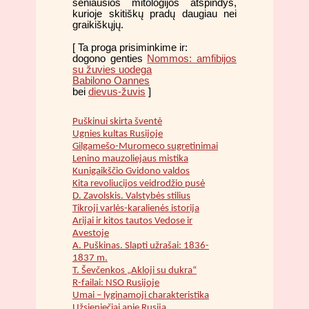
seniausios mitologijos atspindys,
kurioje skitiškų pradų daugiau nei
graikiškųjų.
[ Ta proga prisiminkime ir:
dogono genties
Nommos: amfibijos
su žuvies uodega
Babilono Oannes
bei
dievus-žuvis
]
Puškinui skirta šventė
Ugnies kultas Rusijoje
Gilgamešo-Muromeco sugretinimai
Lenino mauzoliejaus mistika
Kunigaikščio Gvidono valdos
Kita revoliucijos veidrodžio pusė
D. Zavolskis. Valstybės stilius
Tikroji varlės-karalienės istorija
Arijai ir kitos tautos Vedose ir
Avestoje
A. Puškinas. Slapti užrašai: 1836-
1837 m.
T. Ševčenkos „Akloji su dukra“
R-failai: NSO Rusijoje
Umai – lyginamoji charakteristika
Užsieniečiai apie Rusiją