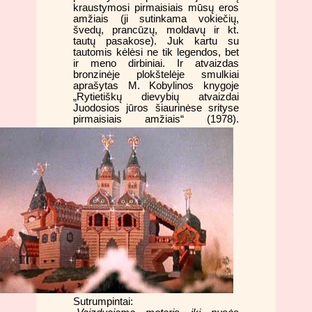
kraustymosi pirmaisiais mūsų eros
amžiais (ji sutinkama vokiečių,
švedų, prancūzų, moldavų ir kt.
tautų pasakose). Juk kartu su
tautomis kėlėsi ne tik legendos, bet
ir meno dirbiniai. Ir atvaizdas
bronzinėje plokštelėje smulkiai
aprašytas M. Kobylinos knygoje
„Rytietiškų dievybių atvaizdai
Juodosios jūros šiaurinėse srityse
pirmaisiais amžiais“ (1978).
Sutrumpintai: