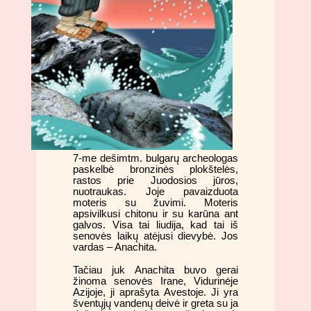
7-me dešimtm. bulgarų archeologas
paskelbė bronzinės plokštelės,
rastos prie Juodosios jūros,
nuotraukas. Joje pavaizduota
moteris su žuvimi. Moteris
apsivilkusi chitonu ir su karūna ant
galvos. Visa tai liudija, kad tai iš
senovės laikų atėjusi dievybė. Jos
vardas – Anachita.
Tačiau juk Anachita buvo gerai
žinoma senovės Irane, Vidurinėje
Azijoje, ji aprašyta Avestoje. Ji yra
šventųjų vandenų deivė ir greta su ja