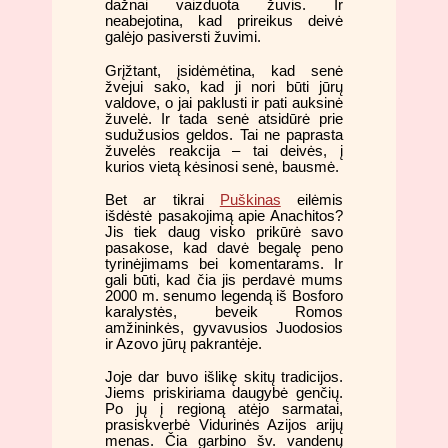
dažnai vaizduota žuvis. Ir
neabejotina, kad prireikus deivė
galėjo pasiversti žuvimi.
Grįžtant, įsidėmėtina, kad senė
žvejui sako, kad ji nori būti jūrų
valdove, o jai paklusti ir pati auksinė
žuvelė. Ir tada senė atsidūrė prie
sudužusios geldos. Tai ne paprasta
žuvelės reakcija – tai deivės, į
kurios vietą kėsinosi senė, bausmė.
Bet ar tikrai
Puškinas
eilėmis
išdėstė pasakojimą apie Anachitos?
Jis tiek daug visko prikūrė savo
pasakose, kad davė begalę peno
tyrinėjimams bei komentarams. Ir
gali būti, kad čia jis perdavė mums
2000 m. senumo legendą iš Bosforo
karalystės, beveik Romos
amžininkės, gyvavusios Juodosios
ir Azovo jūrų pakrantėje.
Joje dar buvo išlikę skitų tradicijos.
Jiems priskiriama daugybė genčių.
Po jų į regioną atėjo sarmatai,
prasiskverbė Vidurinės Azijos arijų
menas. Čia garbino šv. vandenų