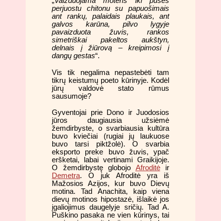
„
Vaizduojama moteris iki pusės
perjuostu chitonu su papuošimais
ant rankų, palaidais plaukais, ant
galvos karūna, pilvo lygyje
pavaizduota žuvis, rankos
simetriškai pakeltos aukštyn,
delnais į žiūrovą – kreipimosi į
dangų gestas
“.
Vis tik negalima nepastebėti tam
tikrų keistumų poeto kūrinyje. Kodėl
jūrų valdovė stato rūmus
sausumoje?
Gyventojai prie Dono ir Juodosios
jūros daugiausia užsiėmė
žemdirbyste, o svarbiausia kultūra
buvo kviečiai (rugiai jų laukuose
buvo tarsi piktžolė). O svarbia
eksporto preke buvo žuvis, ypač
eršketai, labai vertinami Graikijoje.
O žemdirbystę globojo
Afroditė
ir
Demetra
. O juk Afroditė yra iš
Mažosios Azijos, kur buvo Dievų
motina. Tad Anachita, kaip viena
dievų motinos hipostazė, išlaikė jos
įgaliojimus daugelyje sričių. Tad A.
Puškino pasaka ne vien kūrinys, tai