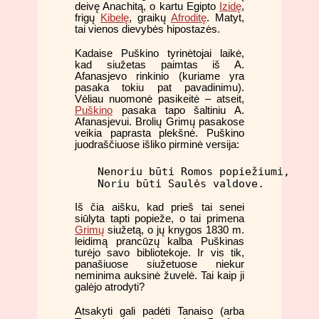
deivę Anachitą, o kartu Egipto
Izidę
,
frigų
Kibelę
, graikų
Afroditę
. Matyt,
tai vienos dievybės hipostazės.
Kadaise Puškino tyrinėtojai laikė,
kad siužetas paimtas iš A.
Afanasjevo rinkinio (kuriame yra
pasaka tokiu pat pavadinimu).
Vėliau nuomonė pasikeitė – atseit,
Puškino
pasaka tapo šaltiniu A.
Afanasjevui. Brolių Grimų pasakose
veikia paprasta plekšnė. Puškino
juodraščiuose išliko pirminė versija:
Nenoriu būti Romos popiežiumi,

Noriu būti Saulės valdove.
Iš čia aišku, kad prieš tai senei
siūlyta tapti popieže, o tai primena
Grimų
siužetą, o jų knygos 1830 m.
leidimą prancūzų kalba Puškinas
turėjo savo bibliotekoje. Ir vis tik,
panašiuose siužetuose niekur
neminima auksinė žuvelė. Tai kaip ji
galėjo atrodyti?
Atsakyti gali padėti Tanaiso (arba