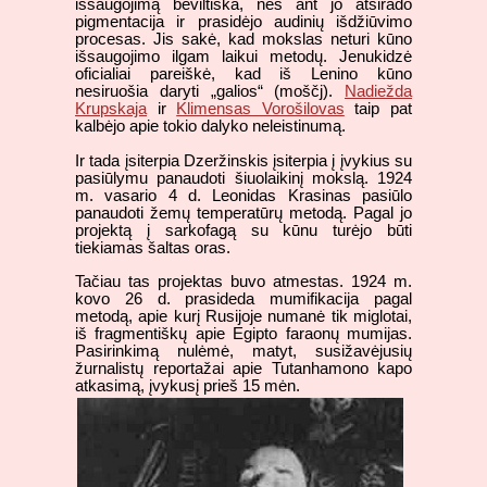
išsaugojimą beviltiška, nes ant jo atsirado
pigmentacija ir prasidėjo audinių išdžiūvimo
procesas. Jis sakė, kad mokslas neturi kūno
išsaugojimo ilgam laikui metodų. Jenukidzė
oficialiai pareiškė, kad iš Lenino kūno
nesiruošia daryti „galios“ (moščj).
Nadiežda
Krupskaja
ir
Klimensas Vorošilovas
taip pat
kalbėjo apie tokio dalyko neleistinumą.
Ir tada įsiterpia Dzeržinskis įsiterpia į įvykius su
pasiūlymu panaudoti šiuolaikinį mokslą. 1924
m. vasario 4 d. Leonidas Krasinas pasiūlo
panaudoti žemų temperatūrų metodą. Pagal jo
projektą į sarkofagą su kūnu turėjo būti
tiekiamas šaltas oras.
Tačiau tas projektas buvo atmestas. 1924 m.
kovo 26 d. prasideda mumifikacija pagal
metodą, apie kurį Rusijoje numanė tik miglotai,
iš fragmentiškų apie Egipto faraonų mumijas.
Pasirinkimą nulėmė, matyt, susižavėjusių
žurnalistų reportažai apie Tutanhamono kapo
atkasimą, įvykusį prieš 15 mėn.