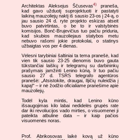
4)
Architektas Aleksejus Ščusevas
praneša,
kad gavo užduotį suprojektuoti ir pastatyti
laikiną mauzoliejų naktį iš sausio 23-os į 24-ą, o
jau sausio 24 d. ryte projekto eskizas atseit
buvo patvirtintas, o be to ir valstybinės
komisijos. Bonč-Brujevičius tuo pačiu priduria,
kad skubios mauzoliejaus statybos metu
nebuvo rašomi jokie protokolai, o statinys
užbaigtas vos per 4 dienas.
Vėlesni tarybiniai šaltiniai ta tema pranešė, kad
vien tik sausio 23-25 dienomis buvo gauta
tūkstančiai laiškų ir telegramų su darbininkų
prašymais įamžinti Lenino kūną. Ir tuo pačiu
sausio 27 d. TSRS telegrafo agentūros
pranešė: „Atsistokite, draugai, Iljičių nuleidžia į
kapą!“ – ir nė žodžio oficialiame pranešime apie
mauzoliejų.
Todėl kyla mintis, kad Lenino kūno
išsaugojimas kilo labai nedidelės grupės rate
dar iki revoliucijos vado mirties, o visuomenei ji
pateikta atbuline data – ir kaip pačios
visuomenės noras.
Prof. Abrikosovas laikė kovą už kūno