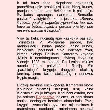
Ir tai buvo tiesa. Nepaisant ankstesnių
pranešimų apie prasidėjusį kūno irimą, kūnas,
praėjus 4 mėn., tapo šviežesnis ir pajaunėjo.
Sveikatos apsaugos narkomas Semaško
paskelbė valstybinės komisijos aktą: „
Bendra
išvaizda gerokai pagerėjo lyginant su tuo, kas
buvo iki balzamuojant, ir gerokai priartėjo prie
neseniai mirusių išvaizdos
“.
Visa tai kelia nuojautą apie kažkokią paslaptį.
Tyrinėtojas V. Avdejevas parodė, kad
manipuliacijų, kurias patyrė Lenino kūnas,
ideologiniai pagrindai buvo išdėstyti žydų
kilmės biologo Pauliaus Kamerero knygoje
„Mirtis ir nemirtingumas“, šviesą išvydusią
Vienoje 1923 m. vasarį. Po Lenino mirties
autorių iškart pakvietė į Rusiją. Šio
„parabiologo“ knygoje daugybė okultinių
terminų, tame tarpe siekiančių ir senovės
Egipto magiją.
Didžioji tarybinė enciklopedija Kamererui skyrė
įspūdingą giriamąjį straipsnį, rusų kalba
išleistos 5-ios jo knygos. Ir tai nenuostabu, nes
jos artimos
Bogdanovo
idėjoms, jau tapusioms
naujos ideologijos kertiniais akmenimis. Pvz.,
knygoje „Asmeninio gyvenimo atjauninimas ir
pratęsimas“ nuodugniai aptariamas neseniai