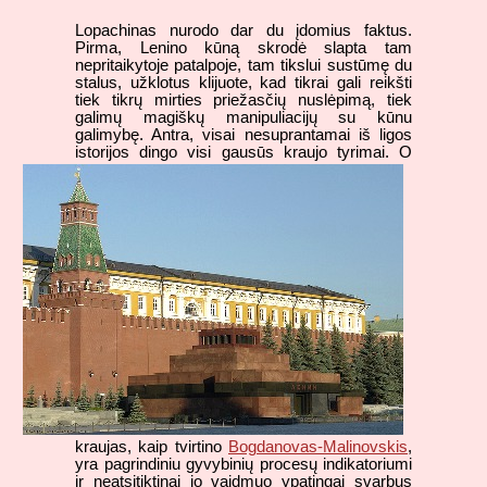
Lopachinas nurodo dar du įdomius faktus.
Pirma, Lenino kūną skrodė slapta tam
nepritaikytoje patalpoje, tam tikslui sustūmę du
stalus, užklotus klijuote, kad tikrai gali reikšti
tiek tikrų mirties priežasčių nuslėpimą, tiek
galimų magiškų manipuliacijų su kūnu
galimybę. Antra, visai nesuprantamai iš ligos
istorijos
dingo visi gausūs kraujo tyrimai. O
kraujas, kaip tvirtino
Bogdanovas-Malinovskis
,
yra pagrindiniu gyvybinių procesų indikatoriumi
ir neatsitiktinai jo vaidmuo ypatingai svarbus