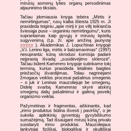
mirusių asmenų lyties organų persodinimas
atjauninimo tikslais.
Tačiau įdomiausia knyga tebėra „Mirtis ir
nemirtingumas“, rusų kalba išleista 1925 m. Ji
prasideda teiginiu „apie mirtį ir jos viltį teikiančia
šviesiąja puse – organiniu nemirtingumu“, kuris
suprantamas kaip gyvųjų ir mirusių ląstelių
sugyvenimą (t.p. žr. apie amžiną jaunystę
>>>>>
). Akademikas J. Lopuchinas knygoje
„V.I. Lenino liga, mirtis ir balzamavimas“ (1997)
nesupranta: kūną skrodusi komisija padarė
neįprastą išvadą: „susidėvėjimo sklerozė“.
Tačiau būtent Kamerero knygoje sutinkame tokį
terminą, kuriuo prasideda letalinės baigties
priežasčių išvardijimas. Toliau nagrinėjami
žmogaus veiklos procesai pašalinus smegenis
– o juk ir Leninas mauzoliejuje be smegenų.
Didelę svarbą Kamereras skyrė atskirų
smegenų dalių pašalinimui ir galimą poveikį
organizmo veiklai.
Pažymėtinas ir fragmentas, aiškinantis, kad
„irimo produktus būtina išvesti į paviršių“, o jie
sukelia aplinkinių gyventojų gyvybiškumo
sumažėjimą. Tad išsaugant mirusį kūną privalo
susidaryti irimo produktai. Mauzoliejaus
lankytojai fiziškai, biologiškai ir okultiškai