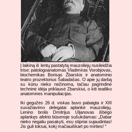
Į laikiną iš lentų pastatytą mauzoliejų nusileidžia
trise: patologoanatomas Vladimiras Vorobjovas,
biochemikas Borisas Žbarskis ir anatominio
teatro prozektorius Šabadašas. O apie jų darbą
su kūnu nieko nežinoma, tačiau pagrindinė
techninė idėja priklausė Zbarskiui, o kiti teatliko
anatomines manipuliacijas.
Iki gegužės 26 d. viskas buvo pabaigta ir XIII
suvažiavimo delegatai aplankė mauzoliejų.
Lenino brolis Dmitrijus Uljanovas išbėgo
aplankęs afekto būsenoje sušukdamas: „Dabar
nieko negaliu pasakyti, esu stipriai sujaudintas!
Jis guli toksai, kokį mačiauiškart po mirties! “