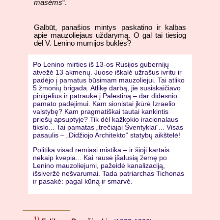
masėms
“.
Galbūt, panašios mintys paskatino ir kalbas
apie mauzoliejaus uždarymą. O gal tai tiesiog
dėl V. Lenino mumijos būklės?
Po Lenino mirties iš 13-os Rusijos gubernijų
atvežė 13 akmenų. Juose iškalė užrašus ivritu ir
padėjo į pamatus būsimam mauzoliejui. Tai atliko
5 žmonių brigada. Atlikę darbą, jie susiskaičiavo
pinigėlius ir patraukė į Palestiną – dar didesnio
pamato padėjimui. Kam sionistai įkūrė Izraelio
valstybę? Kam pragmatiškai tautai kankintis
priešų apsuptyje? Tik dėl kažkokio iracionalaus
tikslo... Tai pamatas „trečiajai Šventyklai“... Visas
pasaulis – „Didžiojo Architekto“ statybų aikštelė!
Politika visad remiasi mistika – ir šioji kartais
nekaip kvepia... Kai rausė įšalusią žemę po
Lenino mauzoliejumi, pažeidė kanalizaciją,
išsiveržė nešvarumai. Tada patriarchas Tichonas
ir pasakė: pagal kūną ir smarvė.
1)