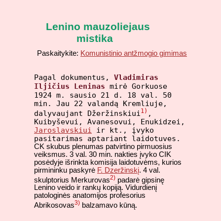
Lenino mauzoliejaus
mistika
Paskaitykite:
Komunistinio antžmogio gimimas
Pagal dokumentus,
Vladimiras
Iljičius Leninas
mirė Gorkuose
1924 m. sausio 21 d. 18 val. 50
min. Jau 22 valandą Kremliuje,
1)
dalyvaujant Džeržinskiui
,
Kuibyševui, Avanesovui, Enukidzei,
Jaroslavskiui
ir kt., įvyko
pasitarimas aptariant laidotuves.
CK skubus plenumas patvirtino pirmuosius
veiksmus. 3 val. 30 min. nakties įvyko CIK
posėdyje išrinkta komisija laidotuvėms, kurios
pirmininku paskyrė
F. Dzeržinskį
. 4 val.
2)
skulptorius Merkurovas
padarė gipsinę
Lenino veido ir rankų kopiją. Vidurdienį
patologinės anatomijos profesorius
3)
Abrikosovas
balzamavo kūną.