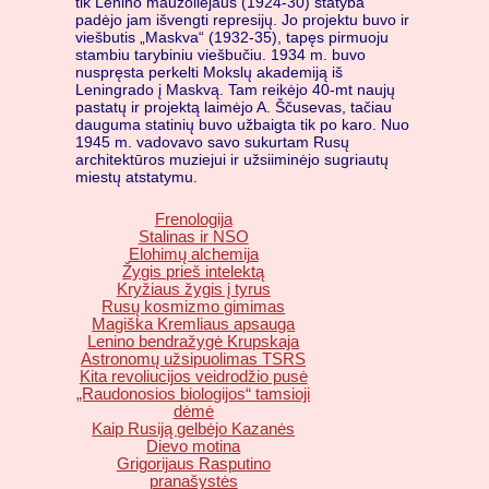
tik Lenino mauzoliejaus (1924-30) statyba
padėjo jam išvengti represijų. Jo projektu buvo ir
viešbutis „Maskva“ (1932-35), tapęs pirmuoju
stambiu tarybiniu viešbučiu. 1934 m. buvo
nuspręsta perkelti Mokslų akademiją iš
Leningrado į Maskvą. Tam reikėjo 40-mt naujų
pastatų ir projektą laimėjo A. Ščusevas, tačiau
dauguma statinių buvo užbaigta tik po karo. Nuo
1945 m. vadovavo savo sukurtam Rusų
architektūros muziejui ir užsiiminėjo sugriautų
miestų atstatymu.
Frenologija
Stalinas ir NSO
Elohimų alchemija
Žygis prieš intelektą
Kryžiaus žygis į tyrus
Rusų kosmizmo gimimas
Magiška Kremliaus apsauga
Lenino bendražygė Krupskaja
Astronomų užsipuolimas TSRS
Kita revoliucijos veidrodžio pusė
„Raudonosios biologijos“ tamsioji
dėmė
Kaip Rusiją gelbėjo Kazanės
Dievo motina
Grigorijaus Rasputino
pranašystės