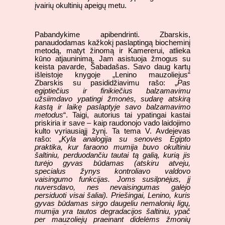
įvairių okultinių apeigų metu.
Pabandykime apibendrinti. Zbarskis,
panaudodamas kažkokį paslaptingą biocheminį
metodą, matyt žinomą ir Kamererui, atlieka
kūno atjauninimą. Jam asistuoja žmogus su
keista pavarde, Šabadašas. Savo daug kartų
išleistoje knygoje „Lenino mauzoliejus“
Zbarskis su pasididžiavimu rašo: „
Pas
egiptiečius ir finikiečius balzamavimu
užsiimdavo ypatingi žmonės, sudarę atskirą
kastą ir laikę paslaptyje savo balzamavimo
metodus
“. Taigi, autorius tai ypatingai kastai
priskiria ir save – kaip raudonojo vado laidojimo
kulto vyriausiąjį žynį. Ta tema V. Avdejevas
rašo: „
Kyla analogija su senovės Egipto
praktika, kur faraono mumija buvo okultiniu
šaltiniu, perduodančiu tautai tą galią, kurią jis
turėjo gyvas būdamas (atskiru atveju,
specialus žynys kontroliavo valdovo
vaisingumo funkcijas. Joms susilpnėjus, jį
nuversdavo, nes nevaisingumas galėjo
persiduoti visai šaliai). Priešingai, Lenino, kuris
gyvas būdamas sirgo daugeliu nemalonių ligų,
mumija yra tautos degradacijos šaltiniu, ypač
per mauzoliejų praeinant didelėms žmonių