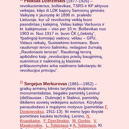
Feliksas Dzeržinskis
(1877-1926) –
revoliucionierius, bolševikas, TSRS ir KP aktyvus
veikėjas, kilęs iš LDK bajorų Samsonų giminės.
Vaikystę ir jaunystę iki 1898 m. praleido
Lietuvoje, kur už revoliucinę veiklą buvo
pasodintas į kalėjimą. Vėliau kalėjo Varšuvos ir
kt. kalėjimuose – viso per 10 m. Bolševikas nuo
1903 m. Nuo 1917 m. buvo ČK („čekistų“,
Ypatingoji komisija) vadovu; vėliau – GPU,
Vidaus reikalų, Susisiekimo komisaru. Buvo
raudonojo teroro
šalininku, redagavo žurnalą
„Raudonasis teroras“. Raudonąjį terorą
apibūdino kaip „revoliucijos priešų bauginimą,
suėmimus ir naikinimą jų klasinės
priklausomybės arba vaidmens laikotarpiu iki
revoliucijos principu“.
2)
Sergejus Merkurovas
(1881—1952) –
graikų-armėnų kilmės tarybinis skulptorius
monumentalistas, begalės paminklų Leninui
(didžiausias - Dubnoje) ir Stalinui, paminklų
iškiliems sovietų veikėjams autorius. Kūryboje
panaudodavo ir mąstymo motyvus (paminklas
F.
Dostojevskiui
, 1911-13). Iki meno lygio išvystė
pomirtinės kaukės techniką; Lenino,
N.
Krupskajos
,
F. Dzeržinskio
,
M. Gorkio
,
V.
Majakovskio
,
L. Tolstojaus
ir
A. Tolstojaus
, Kl.