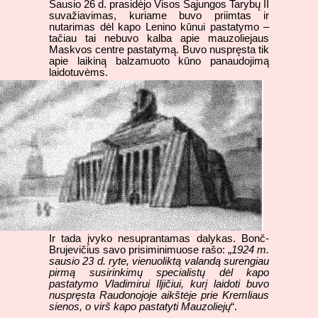
Sausio 26 d. prasidėjo Visos Sąjungos Tarybų II
suvažiavimas, kuriame buvo priimtas ir
nutarimas dėl kapo Lenino kūnui pastatymo –
tačiau tai nebuvo kalba apie mauzoliejaus
Maskvos centre pastatymą. Buvo nuspręsta tik
apie laikiną balzamuoto kūno panaudojimą
laidotuvėms.
Ir tada įvyko nesuprantamas dalykas. Bonč-
Brujevičius savo prisiminimuose rašo: „
1924 m.
sausio 23 d. ryte, vienuoliktą valandą surengiau
pirmą susirinkimų specialistų dėl kapo
pastatymo Vladimirui Iljičiui, kurį laidoti buvo
nuspręsta Raudonojoje aikštėje prie Kremliaus
sienos, o virš kapo pastatyti Mauzoliejų
“.