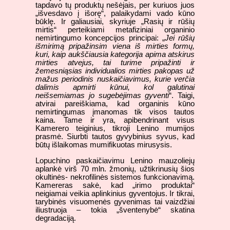
tapdavo tų produktų nešėjais, per kuriuos juos
„išvesdavo į išorę“, palaikydami vado kūno
būklę. Ir galiausiai, skyriuje „Rasių ir rūšių
mirtis“ perteikiami metafiziniai organinio
nemirtingumo koncepcijos principai: „
Jei rūšių
išmirimą pripažinsim viena iš mirties formų,
kuri, kaip aukščiausia kategorija apima atskirus
mirties atvejus, tai turime pripažinti ir
žemesniąsias individualios mirties pakopas už
mažus periodinis nuskaičiavimus, kurie verčia
dalimis apmirti kūnui, kol galutinai
neišsemiamas jo sugebėjimas gyventi
“. Taigi,
atvirai pareiškiama, kad organinis kūno
nemirtingumas įmanomas tik visos tautos
kaina. Tame ir yra, apibendrinant visus
Kamerero teiginius, tikroji Lenino mumijos
prasmė. Siurbti tautos gyvybinius syvus, kad
būtų išlaikomas mumifikuotas mirusysis.
Lopuchino paskaičiavimu Lenino mauzoliejų
aplankė virš 70 mln. žmonių, užtikrinusių šios
okultinės- nekrofilinės sistemos funkcionavimą.
Kamereras sakė, kad „irimo produktai“
neigiamai veikia aplinkinius gyventojus. Ir tikrai,
tarybinės visuomenės gyvenimas tai vaizdžiai
iliustruoja – tokia „šventenybė“ skatina
degradaciją.