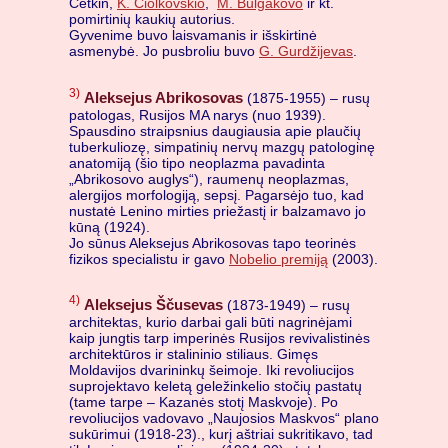
Cetkin,
K. Ciolkovskio
,
M. Bulgakovo
ir kt.
pomirtinių kaukių autorius.
Gyvenime buvo laisvamanis ir išskirtinė
asmenybė. Jo pusbroliu buvo
G. Gurdžijevas
.
3)
Aleksejus Abrikosovas
(1875-1955) – rusų
patologas, Rusijos MA narys (nuo 1939).
Spausdino straipsnius daugiausia apie plaučių
tuberkuliozę, simpatinių nervų mazgų patologinę
anatomiją (šio tipo neoplazma pavadinta
„Abrikosovo auglys“), raumenų neoplazmas,
alergijos morfologiją, sepsį. Pagarsėjo tuo, kad
nustatė Lenino mirties priežastį ir balzamavo jo
kūną (1924).
Jo sūnus Aleksejus Abrikosovas tapo teorinės
fizikos specialistu ir gavo
Nobelio premiją
(2003).
4)
Aleksejus Ščusevas
(1873-1949) – rusų
architektas, kurio darbai gali būti nagrinėjami
kaip jungtis tarp imperinės Rusijos revivalistinės
architektūros ir stalininio stiliaus. Gimęs
Moldavijos dvarininkų šeimoje. Iki revoliucijos
suprojektavo keletą geležinkelio stočių pastatų
(tame tarpe – Kazanės stotį Maskvoje). Po
revoliucijos vadovavo „Naujosios Maskvos“ plano
sukūrimui (1918-23)., kurį aštriai sukritikavo, tad