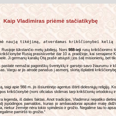
Kaip Vladimiras priėmė stačiatikybę
mė naują tikėjimą, atverdamas krikščionybei kelią 
Rusijoje tūkstančio metų jubiliejų. Nors
988-ieji
rusų krikščionims ti
ų krikščionybė Rusią prasiskverbė dar 10 a. pradžioje, kai senajame K
ė. Ji germanų karalių Otą prašė atsiųsti į jos šalį misionierių, bet tik
is pastatė nemažai pagoniškų šventyklų ir garsėjo savo žiaurumu ir kl
. Vargu ar jis atrodė panašus į asmenį, skirtą išplatinti krikščionybę
utą, taigi apie 988 m. jis išsiuntinėjo agentus ištirti didesniųjų religi
s krikščionybė (nors oficialus skilimas tarp krikščionių ortodoksų ir
a legenda, iš dalies faktas. Anot tradicijos, Vladimirui nepatiko dietin
pūdį įspūdingos pamaldos, kurias jo ambasadoriai apsakė matę didž
 niekur žemėje nėra tokio spindesio ir grožio. Negalime tau to apsa
egalime pamiršti to grožio.“