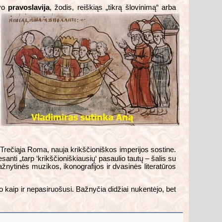
uvo
pravoslavija
, žodis, reiškiąs „tikrą šlovinimą“ arba
Trečiąja Roma, nauja krikščioniškos imperijos sostine.
anti „tarp ‘krikščioniškiausių‘ pasaulio tautų – šalis su
žnytinės muzikos, ikonografijos ir dvasinės literatūros
o kaip ir nepasiruošusi. Bažnyčia didžiai nukentėjo, bet