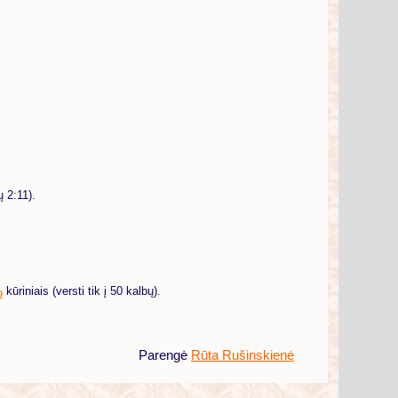
ų 2:11).
kūriniais (versti tik į 50 kalbų).
o
Parengė
Rūta Rušinskienė