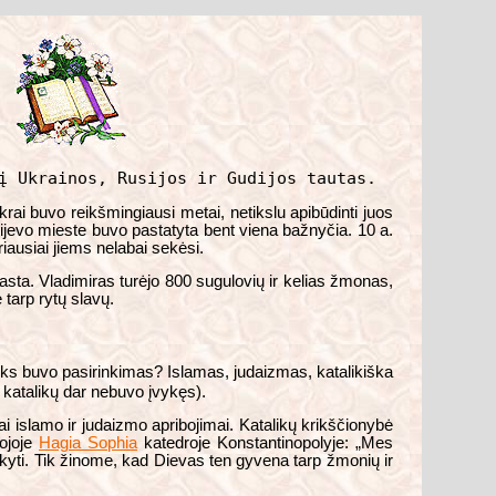
į Ukrainos, Rusijos ir Gudijos tautas.
krai buvo reikšmingiausi metai, netikslu apibūdinti juos
ijevo mieste buvo pastatyta bent viena bažnyčia. 10 a.
riausiai jiems nelabai sekėsi.
asta. Vladimiras turėjo 800 sugulovių ir kelias žmonas,
 tarp rytų slavų.
jų. Koks buvo pasirinkimas? Islamas, judaizmas, katalikiška
 katalikų dar nebuvo įvykęs).
iai islamo ir judaizmo apribojimai. Katalikų krikščionybė
iojoje
Hagia Sophia
katedroje Konstantinopolyje: „Mes
kyti. Tik žinome, kad Dievas ten gyvena tarp žmonių ir