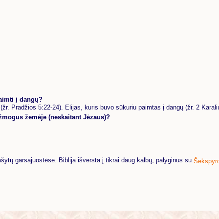
paimti į dangų?
(žr. Pradžios 5:22-24). Elijas, kuris buvo sūkuriu paimtas į dangų (žr. 2 Karali
 žmogus žemėje (neskaitant Jėzaus)?
ašytų garsajuostėse. Biblija išversta į tikrai daug kalbų, palyginus su
Šekspyr