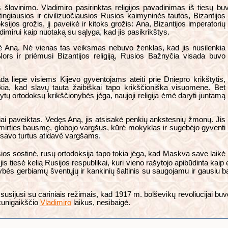
s šlovinimo. Vladimiro pasirinktas religijos pavadinimas iš tiesų b
tingiausios ir civilizuočiausios
Rusios kaimyninės tautos, Bizantijos
doksijos grožis, jį paveikė ir kitoks grožis: Ana, Bizantijos imperatorių
ladimirui kaip nuotaką su sąlyga, kad jis pasikrikštys.
ė Aną. Nė vienas tas veiksmas nebuvo ženklas, kad jis nusilenkia
i. Nors ir priėmusi Bizantijos religiją, Rusios Bažnyčia visada buvo
da liepė visiems Kijevo gyventojams ateiti prie Dniepro krikštytis,
iškia, kad slavų tauta žaibiškai tapo krikščioniška visuomene. Bet
tų ortodoksų krikščionybės jėga, naujoji religija ėmė daryti juntamą
kiai paveiktas. Vedęs Aną, jis atsisakė penkių ankstesnių žmonų. Jis
o mirties bausmę, globojo vargšus, kūrė mokyklas ir sugebėjo gyventi
s savo turtus atidavė vargšams.
os sostinė, rusų ortodoksija tapo tokia jėga, kad Maskva save laikė 
 tiesė kelią Rusijos respublikai, kuri vieno rašytojo apibūdinta kaip es
gybės gerbiamų šventųjų ir kankinių šaltinis su saugojamu ir gausiu ba
susijusi su cariniais režimais, kad 1917 m. bolševikų revoliucijai buv
 kunigaikščio
Vladimiro
laikus, nesibaigė.