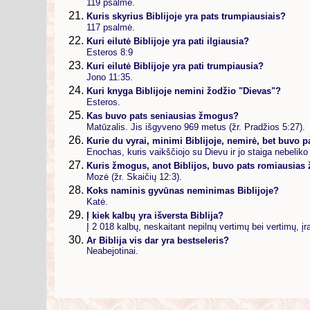
119 psalmė.
Kuris skyrius Biblijoje yra pats trumpiausiais?
117 psalmė.
Kuri eilutė Biblijoje yra pati ilgiausia?
Esteros 8:9
Kuri eilutė Biblijoje yra pati trumpiausia?
Jono 11:35.
Kuri knyga Biblijoje nemini žodžio "Dievas"?
Esteros.
Kas buvo pats seniausias žmogus?
Matūzalis. Jis išgyveno 969 metus (žr. Pradžios 5:27).
Kurie du vyrai, minimi Biblijoje, nemirė, bet buvo 
Enochas, kuris vaikščiojo su Dievu ir jo staiga nebeliko 
Kuris žmogus, anot Biblijos, buvo pats romiausias
Mozė (žr. Skaičių 12:3).
Koks naminis gyvūnas neminimas Biblijoje?
Katė.
Į kiek kalbų yra išversta Biblija?
Į 2 018 kalbų, neskaitant nepilnų vertimų bei vertimų, įr
Ar Biblija vis dar yra bestseleris?
Neabejotinai.