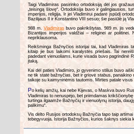
Taigi Vladimiras pasirinko ortodoksiją dėl jos gražau
„teisingą šlovę“. Ortodoksija buvo ir galingiausios, tur
imperijos, religija. Ir jei Vladimirui padarė įspūdį orto
Bazilijaus II ir Konstantino VIII sesuo; šie pasiūlė ją V
988 m.
Vladimiras
buvo pakrikštytas. 989 m. jis ved
Bizantijos imperijos valdžiai – religinei ar politine
nepriklausoma.
Reikšminga Bažnyčios istorijai tai, kad Vladimiras ta
kitaip jie bus laikomi karalystės priešais. Tai nere
padedant vienuoliams, kurie visada buvo pagrindinė Ry
įtaką.
Kai dėl paties Vladimiro, jo gyvenimo stilius buvo aiš
ne tik statė bažnyčias, bet ir griovė stabus, panaikin
taikoje su kaimyninėmis tautomis. Mirties patale visu
P
o kelių amžių, kai nebe Kijevas, o Maskva buvo Rusi
Vladimiras to nenuspėjo, bet priimdamas krikščionybę jis
turtinga ilgaamže Bažnyčių ir vienuolynų istorija, dau
palikimu“.
Vis dėlto Rusijos ortodoksų Bažnyčia tapo taip artimai 
tebegyvuoja. Istorija Bažnyčios, kurios šaknys siekia