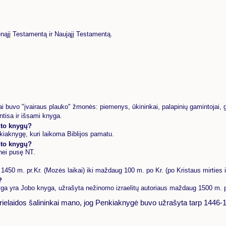
Senąjį Testamentą ir Naująjį Testamentą.
 buvo "įvairaus plauko" žmonės: piemenys, ūkininkai, palapinių gamintojai, gydyt
ntisa ir išsami knyga.
nto knygų?
iaknygę, kuri laikoma Biblijos pamatu.
nto knygų?
nei pusę NT.
450 m. pr.Kr. (Mozės laikai) iki maždaug 100 m. po Kr. (po Kristaus mirties ir
?
nyga yra Jobo knyga, užrašyta nežinomo izraelitų autoriaus maždaug 1500 m. p
prielaidos šalininkai mano, jog Penkiaknygė buvo užrašyta tarp 1446-1