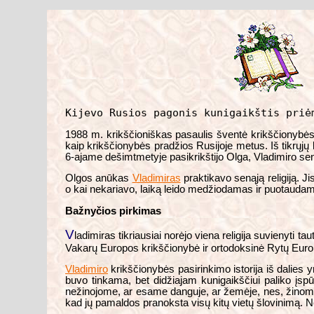
Kijevo Rusios pagonis kunigaikštis priė
1988 m. krikščioniškas pasaulis šventė krikščionybės 
kaip krikščionybės pradžios Rusijoje metus. Iš tikrųj
6-ajame dešimtmetyje pasikrikštijo Olga, Vladimiro senel
Olgos anūkas
Vladimiras
praktikavo senąją religiją. J
o kai nekariavo, laiką leido medžiodamas ir puotaudamas
Bažnyčios pirkimas
V
ladimiras tikriausiai norėjo viena religija suvienyti ta
Vakarų Europos krikščionybė ir ortodoksinė Rytų Europo
Vladimiro
krikščionybės pasirinkimo istorija iš dalies yr
buvo tinkama, bet didžiajam kunigaikščiui paliko įs
nežinojome, ar esame danguje, ar žemėje, nes, žinoma,
kad jų pamaldos pranoksta visų kitų vietų šlovinimą. N