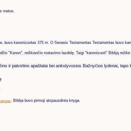
os metus.
me, buvo kanonizuotas 375 m. O Senasis Testamentas Testamentas buvo kanon
džio "Kanon", reiškiančio matavimo lazdelę. Taigi "kanonizuoti" Bibliją reiškė 
žino ir patvirtino apaštalai bei ankstyvosios Bažnyčios lyderiai, tapo 
?
.
. Biblija buvo pirmoji atspausdinta knyga.
bergas