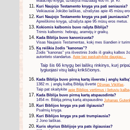
Malachijo knyga, užrašyta maždaug 400 m. pr. Kr.
Kuri Naujojo Testamento knyga yra pati seniausia?
Veikiausiai Jokūbo laiškas, užrašytas apie 45 mūsų er
Kuri Naujojo Testamento knyga yra pati jauniausia?
Apreiškimo knyga, užrašyta apie 95 mūsų eros metus.
Kokiomis kalbomis buvo rašyta Biblija?
Trimis kalbomis: hebrajų, aramėjų ir graikų.
Kada Biblija buvo kanonizuota?
Visas Naujasis Testamentas, kokį mes šiandien ir turi
Ką reiškia žodis "kanonas"?
Žodis "kanonas" yra išvestinis žodis iš graikų kalbos žo
autoriteto standartus.
Apie tao paskaitykite daugiau...
Taip šis 66 knygų bei laiškų rinkinys, kurį pripa
lygiuojasi visų laikų krikščionys.
Kada Biblija buvo pirmą kartą išversta į anglų kalbą
1382 m. į anglų kalbą Bibliją išvertė
.
Džonas Viklifas
Taip pat skaitykite
apie Biblijos vertimus į lietuvių kalbą
Kada Biblija buvo pirmą kartą atspausdinta?
1454 m. Bibliją primą kartą atspausdino
Johanas Guten
Kuri Biblijos knyga yra pati ilgiausia?
Psalmių knyga.
Kuri Biblijos knyga yra pati trumpiausia?
2 Jono laiškas.
Kuris skyrius Biblijoje yra pats ilgiausias?