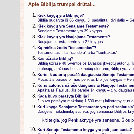
Apie Bibliją trumpai drūtai...
Kiek knygų yra Biblijoje?
Biblija sudaryta iš 66 knygų. Ji padalinta į dvi dalis – 
Kiek knygų yra Senajame Testamente?
Senajame Testamente yra 39 knygos.
Kiek knygų yra Naujajame Testamente?
Naujajame Testamente yra 27 knygos.
Ką reiškia žodis "testamentas"?
Testamentas – tai "sandora" arba "kontraktas".
Kas užrašė Bibliją?
Bibliją užrašė 40 Šventosios Dvasios įkvėptų autorių. Tai
profesijų, amžiaus bei laikmečių skirtumo,Biblija yra vie
Kuris iš autorių parašė daugiausia Senojo Testame
Mozė. Jis parašė pirmas penkias Biblijos knygas – Penk
Kuris autorius užrašė daugiausiai Naujojo Testame
Apaštalas Paulius. Jis parašė 14 knygų – t. y. daugiau 
Kada buvo parašyta Biblija?
Ji buvo parašyta maždaug 1 500 metų laikotarpyje: nuo 1
Kuri knyga Senajame Testamente yra pati seniausia
Daugelis mokslininkų sutinka, jog seniausia Biblijos k
Kiti teigia, jog Penkiaknygė yra senesnė. Šios 
Kuri Senojo Testamento knyga yra pati jauniausia?