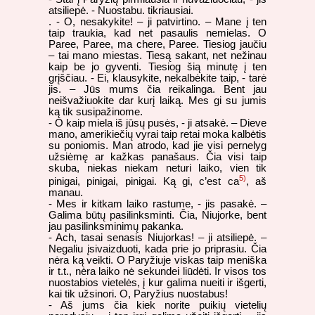
atsiliepė. - Nuostabu. tikriausiai.
. - O, nesakykite! – ji patvirtino. – Mane į ten
taip traukia, kad net pasaulis nemielas. O
Paree, Paree, ma chere, Paree. Tiesiog jaučiu
– tai mano miestas. Tiesą sakant, net nežinau
kaip be jo gyventi. Tiesiog šią minutę į ten
grįščiau. - Ei, klausykite, nekalbėkite taip, - tarė
jis. – Jūs mums čia reikalinga. Bent jau
neišvažiuokite dar kurį laiką. Mes gi su jumis
ką tik susipažinome.
- O kaip miela iš jūsų pusės, - ji atsakė. – Dieve
mano, amerikiečių vyrai taip retai moka kalbėtis
su poniomis. Man atrodo, kad jie visi pernelyg
užsiėmę ar kažkas panašaus. Čia visi taip
skuba, niekas niekam neturi laiko, vien tik
5)
pinigai, pinigai, pinigai. Ką gi, c’est ca
, aš
manau.
- Mes ir kitkam laiko rastume, - jis pasakė. –
Galima būtų pasilinksminti. Čia, Niujorke, bent
jau pasilinksminimų pakanka.
- Ach, tasai senasis Niujorkas! – ji atsiliepė. –
Negaliu įsivaizduoti, kada prie jo priprasiu. Čia
nėra ką veikti. O Paryžiuje viskas taip meniška
ir t.t., nėra laiko nė sekundei liūdėti. Ir visos tos
nuostabios vietelės, į kur galima nueiti ir išgerti,
kai tik užsinori. O, Paryžius nuostabus!
- Aš jums čia kiek norite puikių vietelių