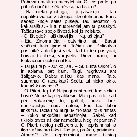
Pabuvau publikos numylėtiniu. O kas po to, po
pribloškiančios sėkmės su padavėju?
- Na, nieko ypatinga, - ji pasakojo. – Tau
nepatiko vienas žilstelėjęs džentelmenas, kuris
sėdėjo kitoje salės pusėje. Tau nepatiko jo
kaklaraištis, - ir tu nusprendei jam tai pasakyti.
Tačiau tave spėjo išvesti, kol jis neįsiuto.
- O, išvedė? – aiškinosi jis. – Ką, aš ėjau?
- Ėjai! Žinoma ėjai, - patvirtino jinai. – Buvai
visiškai kaip įprastai. Tačiau ant šaligatvio
pasitaikė apledėjusi vieta, tad tu ten paslydai,
baisiai trenkeisi, vargšelis. Dieve mano, tai
kiekvienam galėjo nutikti.
2
- Tai jau taip, - sutiko jisai. – Su Luiza Olkot
, o
ir aplamai bet kam. Taigi, nugriuvau ant
šaligatvio. Dabar aišku, kas mano... Taip,
suprantu. O tada kas? Spėju, tai nieko tokio,
kad aš klausinėju?
- O Piteri, ką tu! Nejaugi neatmeni, kas vėliau
buvo? Nė už ką nepatikėsiu. Man pasirodė, kad
per vakarienę tu, galbūt, buvai kiek
susikaustęs, nors matėsi, kad tau labai
linksma. Tačiau po nugriuvimo tapai toks rimtas
– kokio anksčiau nepažinojau. Sakei, kad
tikrojo tavęs aš dar nemačiau. Negi nepameni?
O Piteri, tiesiog neištversiu, jei neprisiminsi to
ilgo važiavimo taksi. Tad jau, prašau, prisimink.
Atmeni? Jei neprisiminsi, mane tiesiog