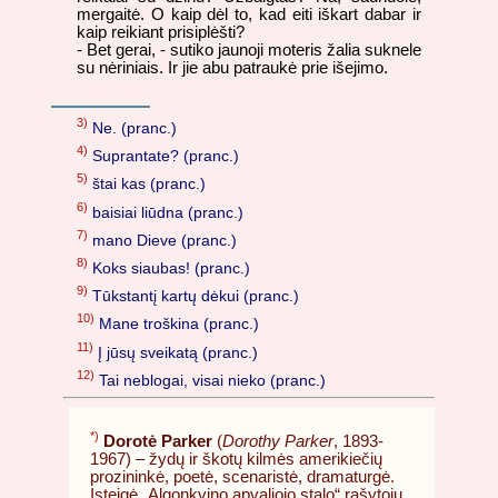
mergaitė. O kaip dėl to, kad eiti iškart dabar ir
kaip reikiant prisiplėšti?
- Bet gerai, - sutiko jaunoji moteris žalia suknele
su nėriniais. Ir jie abu patraukė prie išejimo.
3)
Ne. (pranc.)
4)
Suprantate? (pranc.)
5)
štai kas (pranc.)
6)
baisiai liūdna (pranc.)
7)
mano Dieve (pranc.)
8)
Koks siaubas! (pranc.)
9)
Tūkstantį kartų dėkui (pranc.)
10)
Mane troškina (pranc.)
11)
Į jūsų sveikatą (pranc.)
12)
Tai neblogai, visai nieko (pranc.)
*)
Dorotė Parker
(
Dorothy Parker
, 1893-
1967) – žydų ir škotų kilmės amerikiečių
prozininkė, poetė, scenaristė, dramaturgė.
Įsteigė „Algonkvino apvaliojo stalo“ rašytojų