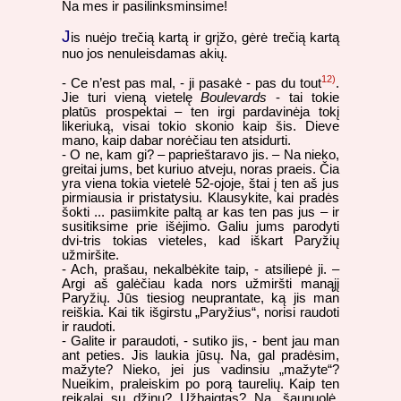
Na mes ir pasilinksminsime!
J
is nuėjo trečią kartą ir grįžo, gėrė trečią kartą
nuo jos nenuleisdamas akių.
12)
- Ce n’est pas mal, - ji pasakė - pas du tout
.
Jie turi vieną vietelę
Boulevards
- tai tokie
platūs prospektai – ten irgi pardavinėja tokį
likeriuką, visai tokio skonio kaip šis. Dieve
mano, kaip dabar norėčiau ten atsidurti.
- O ne, kam gi? – paprieštaravo jis. – Na nieko,
greitai jums, bet kuriuo atveju, noras praeis. Čia
yra viena tokia vietelė 52-ojoje, štai į ten aš jus
pirmiausia ir pristatysiu. Klausykite, kai pradės
šokti ... pasiimkite paltą ar kas ten pas jus – ir
susitiksime prie išėjimo. Galiu jums parodyti
dvi-tris tokias vieteles, kad iškart Paryžių
užmiršite.
- Ach, prašau, nekalbėkite taip, - atsiliepė ji. –
Argi aš galėčiau kada nors užmiršti manąjį
Paryžių. Jūs tiesiog neuprantate, ką jis man
reiškia. Kai tik išgirstu „Paryžius“, norisi raudoti
ir raudoti.
- Galite ir paraudoti, - sutiko jis, - bent jau man
ant peties. Jis laukia jūsų. Na, gal pradėsim,
mažyte? Nieko, jei jus vadinsiu „mažyte“?
Nueikim, praleiskim po porą taurelių. Kaip ten
reikalai su džinu? Užbaigtas? Na, šaunuolė,