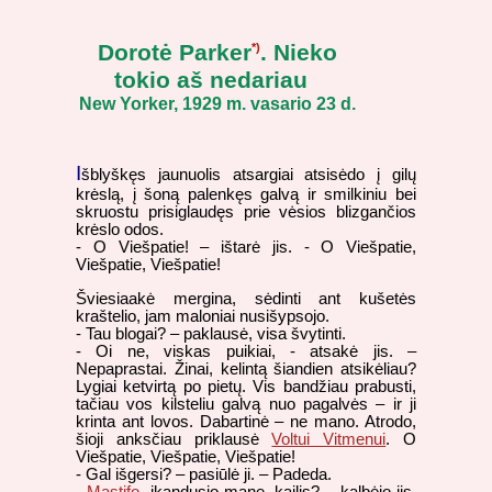
Dorotė Parker
. Nieko
*)
tokio aš nedariau
New Yorker, 1929 m. vasario 23 d.
I
šblyškęs jaunuolis atsargiai atsisėdo į gilų
krėslą, į šoną palenkęs galvą ir smilkiniu bei
skruostu prisiglaudęs prie vėsios blizgančios
krėslo odos.
- O Viešpatie! – ištarė jis. - O Viešpatie,
Viešpatie, Viešpatie!
Šviesiaakė mergina, sėdinti ant kušetės
kraštelio, jam maloniai nusišypsojo.
- Tau blogai? – paklausė, visa švytinti.
- Oi ne, viskas puikiai, - atsakė jis. –
Nepaprastai. Žinai, kelintą šiandien atsikėliau?
Lygiai ketvirtą po pietų. Vis bandžiau prabusti,
tačiau vos kilsteliu galvą nuo pagalvės – ir ji
krinta ant lovos. Dabartinė – ne mano. Atrodo,
šioji anksčiau priklausė
Voltui Vitmenui
. O
Viešpatie, Viešpatie, Viešpatie!
- Gal išgersi? – pasiūlė ji. – Padeda.
-
Mastifo
, įkandusio mane, kailis? – kalbėjo jis.