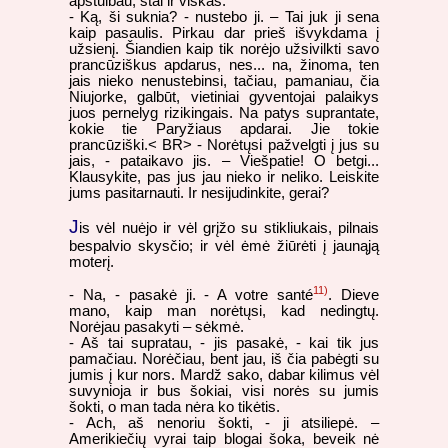
apstulbau, štai ir viskas.
- Ką, ši suknia? - nustebo ji. – Tai juk ji sena
kaip pasaulis. Pirkau dar prieš išvykdama į
užsienį. Šiandien kaip tik norėjo užsivilkti savo
prancūziškus apdarus, nes... na, žinoma, ten
jais nieko nenustebinsi, tačiau, pamaniau, čia
Niujorke, galbūt, vietiniai gyventojai palaikys
juos pernelyg rizikingais. Na patys suprantate,
kokie tie Paryžiaus apdarai. Jie tokie
prancūziški.< BR> - Norėtųsi pažvelgti į jus su
jais, - pataikavo jis. – Viešpatie! O betgi...
Klausykite, pas jus jau nieko ir neliko. Leiskite
jums pasitarnauti. Ir nesijudinkite, gerai?
J
is vėl nuėjo ir vėl grįžo su stikliukais, pilnais
bespalvio skysčio; ir vėl ėmė žiūrėti į jaunąją
moterį.
11)
- Na, - pasakė ji. - A votre santé
. Dieve
mano, kaip man norėtųsi, kad nedingtų.
Norėjau pasakyti – sėkmė.
- Aš tai supratau, - jis pasakė, - kai tik jus
pamačiau. Norėčiau, bent jau, iš čia pabėgti su
jumis į kur nors. Mardž sako, dabar kilimus vėl
suvynioja ir bus šokiai, visi norės su jumis
šokti, o man tada nėra ko tikėtis.
- Ach, aš nenoriu šokti, - ji atsiliepė. –
Amerikiečių vyrai taip blogai šoka, beveik nė