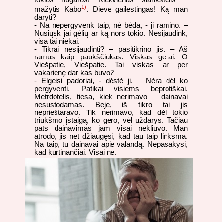
1)
mažytis Kabo
. Dieve gailestingas! Ką man
daryti?
- Na nepergyvenk taip, nė bėda, - ji ramino. –
Nusiųsk jai gėlių ar ką nors tokio. Nesijaudink,
visa tai niekai.
- Tikrai nesijaudinti? – pasitikrino jis. – Aš
ramus kaip paukščiukas. Viskas gerai. O
Viešpatie, Viešpatie. Tai viskas ar per
vakarienę dar kas buvo?
- Elgeisi padoriai, - dėstė ji. – Nėra dėl ko
pergyventi. Patikai visiems beprotiškai.
Metrdotelis, tiesa, kiek nerimavo – dainavai
nesustodamas. Beje, iš tikro tai jis
neprieštaravo. Tik nerimavo, kad dėl tokio
triukšmo įstaigą, ko gero, vėl uždarys. Tačiau
pats dainavimas jam visai nekliuvo. Man
atrodo, jis net džiaugęsi, kad tau taip linksma.
Na taip, tu dainavai apie valandą. Nepasakysi,
kad kurtinančiai. Visai ne.