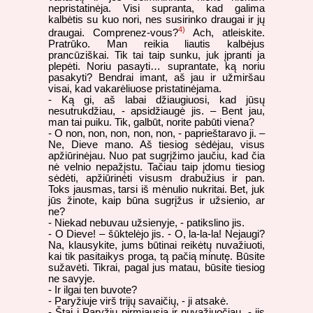
nepristatinėja. Visi supranta, kad galima
kalbėtis su kuo nori, nes susirinko draugai ir jų
4)
draugai. Comprenez-vous?
Ach, atleiskite.
Pratrūko. Man reikia liautis kalbėjus
prancūziškai. Tik tai taip sunku, juk įpranti ja
plepėti. Noriu pasayti… suprantate, ką noriu
pasakyti? Bendrai imant, aš jau ir užmiršau
visai, kad vakarėliuose pristatinėjama.
- Ką gi, aš labai džiaugiuosi, kad jūsų
nesutrukdžiau, - apsidžiaugė jis. – Bent jau,
man tai puiku. Tik, galbūt, norite pabūti viena?
- O non, non, non, non, non, - paprieštaravo ji. –
Ne, Dieve mano. Aš tiesiog sėdėjau, visus
apžiūrinėjau. Nuo pat sugrįžimo jaučiu, kad čia
nė velnio nepažįstu. Tačiau taip įdomu tiesiog
sėdėti, apžiūrinėti visusm drabužius ir pan.
Toks jausmas, tarsi iš mėnulio nukritai. Bet, juk
jūs žinote, kaip būna sugrįžus ir užsienio, ar
ne?
- Niekad nebuvau užsienyje, - patikslino jis.
- O Dieve! – šūktelėjo jis. - O, la-la-la! Nejaugi?
Na, klausykite, jums būtinai reikėtų nuvažiuoti,
kai tik pasitaikys proga, tą pačią minutę. Būsite
sužavėti. Tikrai, pagal jus matau, būsite tiesiog
ne savyje.
- Ir ilgai ten buvote?
- Paryžiuje virš trijų savaičių, - ji atsakė.
- Štai į Paryžių pirmiausia ir nuvažiuočiau, - jis