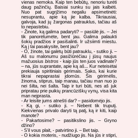
vienas nemoka. Kaip ten bebūtų, nenoriu turėti
daug pažinčių. Baisiai sunku su jais kalbėti.
Nuo pat sugrįžimo negaliu apsimetinėti:
nesuprantu, apie ką jie kalba. Tikriausiai,
galvoja, kad jų žargonas patrauklus, tačiau aš
to nepastebiu.
- Žinote, ką galima padaryti? – pasiūlė jis. – Jei
tik panorėtumėte, bent jau. Galima palaukti
šokių pradžios ir pasišalinti. Ir užsiimti miestu.
Ką į tai pasakysite, bent jau?
- O, žinote, tai galėtų būti patrauklu, - sutiko ji. –
Aš su malonumu pasižiūrėčiau į jūsų naujus
mažuosius
bistros
- kaip jūs ten juos vadinate?
– na, jūs suprantate, apie ką aš... Kur neteisėtai
prekiauja spiritiniais gėrimais. Sako, kai kurie
tikrai nepaprastai įdomūs. Šis gėrimėlis,
žinoma, stiprus, taip manau, tačiau man nuo jo
nei šilta, nei šalta. Taip ir turi būti, nes aš juk
pripratau prie puikių prancūziškų vynų, visa kita
man neįprasta.
- Ar leisite jums atnešti dar? – pasidomėjo jis.
- Ką gi, - sutiko ji. – Nebent tik truputį.
Kiekvienas privalo daryti tą patį, ką ir kiti, kaip
manote?
- Pakartosime? – pasitikslino jis. – Gryno
džino?
- S’il vous plait, - patvirtino ji. – Bet taip.
- O kokia moteris, - nudžiugo jis. Na jūs ir stipri,