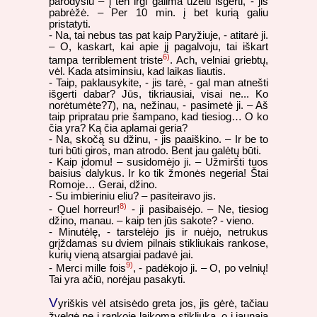
parodysiu – į ten irgi galima užeiti išgerti, - jis
pabrėžė. – Per 10 min. į bet kurią galiu
pristatyti.
- Na, tai nebus tas pat kaip Paryžiuje, - atitarė ji.
– O, kaskart, kai apie jį pagalvoju, tai iškart
6)
tampa terriblement triste
. Ach, velniai griebtų,
vėl. Kada atsiminsiu, kad laikas liautis.
- Taip, paklausykite, - jis tarė, - gal man atnešti
išgerti dabar? Jūs, tikriausiai, visai ne... Ko
norėtumėte?
7), na, nežinau, - pasimetė ji. – Aš
taip pripratau prie šampano, kad tiesiog… O ko
čia yra? Ką čia aplamai geria?
- Na, skočą su džinu, - jis paaiškino. – Ir be to
turi būti giros, man atrodo. Bent jau galėtų būti.
- Kaip įdomu! – susidomėjo ji. – Užmiršti tuos
baisius dalykus. Ir ko tik žmonės negeria! Štai
Romoje… Gerai, džino.
- Su imbieriniu eliu? – pasiteiravo jis.
8)
- Quel horreur!
- ji pasibaisėjo. – Ne, tiesiog
džino, manau. – kaip ten jūs sakote? - vieno.
- Minutėlę, - tarstelėjo jis ir nuėjo, netrukus
grįždamas su dviem pilnais stikliukais rankose,
kurių vieną atsargiai padavė jai.
9)
- Merci mille fois
, - padėkojo ji. – O, po velnių!
Tai yra ačiū, norėjau pasakyti.
V
yriškis vėl atsisėdo greta jos, jis gėrė, tačiau
žvelgė ne į rankoje laikomą stikliuką, o į jaunąją