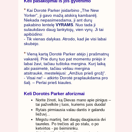
Keli pasakojimai iš jos gyvenimo
*
Kai Dorotė Parker įsidarbino „The New
Yorker“, ji gavo mažą atskirą kambarėlį.
Niekada nepasimesdama, ji ant durų
pakabino lentelę
VYRAMS
. Nuo tada ji
sulaukdavo daug lankytojų, vien vyrų. Ji tai
apibūdino:
- Tik vienas dalykas. Atrodo, kad jie visi labai
skubėjo.
*
Vieną kartą Dorotė Parker atėjo į prašmatnų
vakarėlį. Prie durų tuo pat momentu priėjo ir
labai žavi, tačiau tuštoka mergina. Kurį laiką
abi pasimetė, tačiau vėliau mergina
atsitraukė, mestelėjusi: „Amžius prieš grožį“.
- Visai ne! – atkirto Dorotė praplaukdama pro
šalį. – Perlai prieš kiaules.
Keli Dorotės Parker aforizmai
Norite žinoti, ką Dievas mano apie pinigus –
tai pažvelkite į tuos, kuriems juos duoda!
Rytais pirmiausia valau dantis ir galandu
liežuvį...
Mėgstu martinį, bet daugų daugiausia dvi
taureles. Po trečios aš po stalu, o po
ketvirtos - po šeimininku.