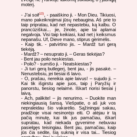
moterį.
10)
- J’ai soif
, - paaiškino ji. - Mon Dieu. Tikiuosi,
mano pakeiknojimai jūsų nebaugina. Aš prie to
taip pripratau, kad net nepastebiu, ką kalbu. O
prancūziškai… jie, žinote, apie tai aplamai
negalvoja. Visi taip keikiasi, kad net į keiksmus
nepanašu. Uf, Dieve mano, stiprus gėrimėlis.
- Kaip tik. - patvirtino jis. – Mardž turi gerą
tiekėją.
- Mardž? – nesuprato ji. – Geras tiekėjas?
- Bent jau poilo neskiestas.
- Poilo? - sumišo ji. - Neatskiestas?
- Ji turi gerą butlegerį, bent jau, - jis pasakė. –
Nenustebsiu, jei tiesiai iš laivo.
- O, prašau, nereikia apie laivus! – sujudo ji. –
Kai tik išgirstu apie juos, taip į Paryžių ir
panorstu, tiesiog nelaimė. Iškart norisi tiesiai į
laivą.
- Ach, palikite! – jis nenurimo. – Duokite man
niekingiausią šansą. Viešpatie, o aš juk vos
nepraleidau šio vakarėlio. Sąžiningai sakau,
pradžioje visai nesinorėjo eiti. O atėjau ir tą
pačią minutę, kai tik jus pamačiau, iškart
supratau, kad niekada gyvenime nebuvau
pasielgęs teisingiau. Bent jau, pamačiau, kaip
jūs čia sėdite, šią suknią ir visa tai... Tiesiog