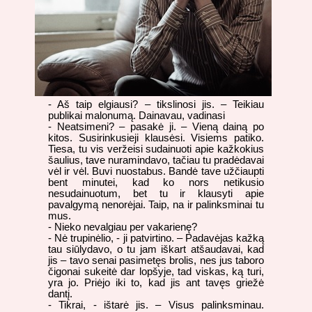
- Aš taip elgiausi? – tikslinosi jis. – Teikiau
publikai malonumą. Dainavau, vadinasi
- Neatsimeni? – pasakė ji. – Vieną dainą po
kitos. Susirinkusieji klausėsi. Visiems patiko.
Tiesa, tu vis veržeisi sudainuoti apie kažkokius
šaulius, tave nuramindavo, tačiau tu pradėdavai
vėl ir vėl. Buvi nuostabus. Bandė tave užčiaupti
bent minutei, kad ko nors netikusio
nesudainuotum, bet tu ir klausyti apie
pavalgymą nenorėjai. Taip, na ir palinksminai tu
mus.
- Nieko nevalgiau per vakarienę?
- Nė trupinėlio, - ji patvirtino. – Padavėjas kažką
tau siūlydavo, o tu jam iškart atšaudavai, kad
jis – tavo senai pasimetęs brolis, nes jus taboro
čigonai sukeitė dar lopšyje, tad viskas, ką turi,
yra jo. Priėjo iki to, kad jis ant tavęs griežė
dantį.
- Tikrai, - ištarė jis. – Visus palinksminau.