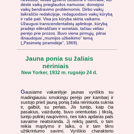
dėstė vaikų prieglaudos namuose; domėjosi
vaikų bendravimo problemomis. Dirbo vaikų
laikraščio redakcijoje, redaguodavo vaikų kūrybą
ir rašė pati. Visa jos kūryba skirta vaikams.
Užaugusi transcendentalistų aplinkoje, kūrybą
pradėjo eilėraščiais ir sonetais, tačiau vėliau
perėjo prie prozos. Buvo viena pirmųjų, pilnai
išnaudojusi „mumijos užkeikimo“ temą
(„Pasimetę piramidėje“, 1869).
Jauna ponia su žaliais
nėriniais
New Yorker, 1932 m. rugsėjo 24 d.
G
ausiame vakarėlyje jaunas vyriškis su
madingiausiu smokingu perėjo per kambarį ir
sustojo prieš jauną ponią žalia nėriniuota suknia
ir, galbūt, su perlais. Jis turėjo, kaip čia
pasakius, vaizduotę, buvo orientuotas į tikslą,
turėjo polinkį naujovėms, nes toks apdaras pats
savaime neatsiranda. Jį reiktų paimti, o tam
reikia mąstymo ir laiko, o ir tam tikro
užtikrintumo savimi. Vyriškio charakterio