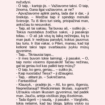
nužudysi.
- O taip, - kartojo jis. – Važiavome taksi. O taip,
žinoma. Gana ilgai važiavome, ar ne?
- Apvažiavome aplink parką, tada dar ir dar, - ji
šnekėjo. – Medžiai taip ir spindėjo mėnulio
šviesoje. Tu iš tikro turi sielą, prisipažinai man,
anksčiau to nesuvokei.
- Taip, aš tai sakiau. Tai buvau aš, - sutiko jis. -
Tokius nuostabius žodžius sakei, - ji pasakojo
toliau. – O aš juk visą tą laiką nežinojau, ką tu
man jauti. Ir nedrįsau parodyti, kokius jausmus
tau turiu. Ir štai vakar, o Piteri, manau, kad toji
kelionė taksi tapo svarbiausiu įvykiu mūsų
gyvenime.
- Taip... Tikriausiai tapo...
- Ir mes buvom tokie laimingi, - ji pasakė. – O,
taip norisi visiems išpasakoti! Tačiau nežinau,
gal tai geriau kol kas palikti tarp mūsų?
- O taip, ko gero, geriau... – sutiko jis.
- Kaip nuostabu! Tiesa? – ji džiaugėsi.
- Taip, - atitarė jis. – Sukrečiama.
- Fantastiška!
- Klausyk, - pradėjo jis. – Aš, ko gero, išgersiu.
Neprieštarauji? Medicininiais tikslais, supranti?
Užraukiu visam likusiam gyvenimui, tad padėk
man. Jaučiu, artėja visiškas jėgų išsekimas.
- Tada išgerti – į naudą, - ji pasakė. – Vargšelis,
tokia nelaimė, kad tau bloga. Įpilsiu viskio su