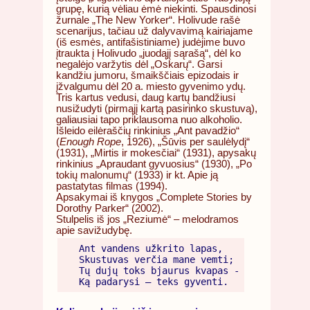
grupę, kurią vėliau ėmė niekinti. Spausdinosi
žurnale „The New Yorker“. Holivude rašė
scenarijus, tačiau už dalyvavimą kairiajame
(iš esmės, antifašistiniame) judėjime buvo
įtraukta į Holivudo „juodąjį sąrašą“, dėl ko
negalėjo varžytis dėl „Oskarų“. Garsi
kandžiu jumoru, šmaikščiais epizodais ir
įžvalgumu dėl 20 a. miesto gyvenimo ydų.
Tris kartus vedusi, daug kartų bandžiusi
nusižudyti (pirmąjį kartą pasirinko skustuvą),
galiausiai tapo priklausoma nuo alkoholio.
Išleido eilėraščių rinkinius „Ant pavadžio“
(
Enough Rope
, 1926), „Šūvis per saulėlydį“
(1931), „Mirtis ir mokesčiai“ (1931), apysakų
rinkinius „Apraudant gyvuosius“ (1930), „Po
tokių malonumų“ (1933) ir kt. Apie ją
pastatytas filmas (1994).
Apsakymai iš knygos „Complete Stories by
Dorothy Parker“ (2002).
Stulpelis iš jos „Reziumė“ – melodramos
apie savižudybę.
Ant vandens užkrito lapas,

Skustuvas verčia mane vemti;

Tų dujų toks bjaurus kvapas -
