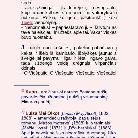
soda.
- Jei sąžiningai, - jis domėjosi, - nesuprantu,
kaip tu dar kalbiesi su manimi po vakarykščio
nutikimo. Reikia, ko gero, pasitraukti į kokį
Tibeto
vienuolyną...
- Nenormalus! – paprieštaravo ji. – Tarytum aš
tave paleisčiau! Ir užteks apie tai. Vakar viskas
buvo nuostabu.
J
i pakilo nuo kušetės, pakeliui pabučiavo į
kaktą ir išėjo iš kambario, Išblyškęs jaunuolis
žvelgė jai pavymui, ilgai ir lėtai lingavo galvą,
tada uždengė veidą drėgnais virpančiais
delnais:
- O Viešpatie. O Viešpatie, Viešpatie, Viešpatie!
1)
Kabo
- greičiausiai garsios Bostone turčių
pavardė; čia užuomina į aukštą visuomeninę
Elinoros padėtį.
2)
Luiza Mei Olkot
(
Louisa May Alcott
, 1832-
1888) – amerikiečių rašytoja, pagarsėjusi
romanu „Mažos moterys“ (1868) ir jo tęsiniais
„Mažieji vyrai“ (1871) ir „Džo berniukai“ (1886).
Apie ją beveik neišliko biografinių duomenų. Liko
nevedusi, vėliau gyveno Bostone ir Konrade, kur