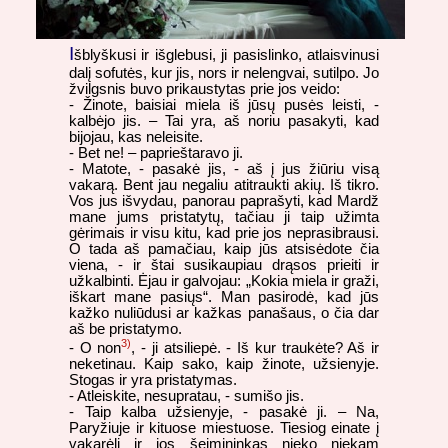
I
šblyškusi ir išglebusi, ji pasislinko, atlaisvinusi
dalį sofutės, kur jis, nors ir nelengvai, sutilpo. Jo
žvilgsnis buvo prikaustytas prie jos veido:
- Žinote, baisiai miela iš jūsų pusės leisti, -
kalbėjo jis. – Tai yra, aš noriu pasakyti, kad
bijojau, kas neleisite.
- Bet ne! – paprieštaravo ji.
- Matote, - pasakė jis, - aš į jus žiūriu visą
vakarą. Bent jau negaliu atitraukti akių. Iš tikro.
Vos jus išvydau, panorau paprašyti, kad Mardž
mane jums pristatytų, tačiau ji taip užimta
gėrimais ir visu kitu, kad prie jos neprasibrausi.
O tada aš pamačiau, kaip jūs atsisėdote čia
viena, - ir štai susikaupiau drąsos prieiti ir
užkalbinti. Ėjau ir galvojau: „Kokia miela ir graži,
iškart mane pasiųs“. Man pasirodė, kad jūs
kažko nuliūdusi ar kažkas panašaus, o čia dar
aš be pristatymo.
3)
- O non
, - ji atsiliepė. - Iš kur traukėte? Aš ir
neketinau. Kaip sako, kaip žinote, užsienyje.
Stogas ir yra pristatymas.
- Atleiskite, nesupratau, - sumišo jis.
- Taip kalba užsienyje, - pasakė ji. – Na,
Paryžiuje ir kituose miestuose. Tiesiog einate į
vakarėlį ir jos šeimininkas nieko niekam