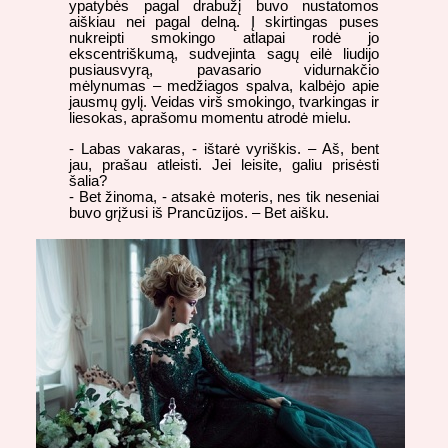
ypatybės pagal drabužį buvo nustatomos
aiškiau nei pagal delną. Į skirtingas puses
nukreipti smokingo atlapai rodė jo
ekscentriškumą, sudvejinta sagų eilė liudijo
pusiausvyrą, pavasario vidurnakčio
mėlynumas – medžiagos spalva, kalbėjo apie
jausmų gylį. Veidas virš smokingo, tvarkingas ir
liesokas, aprašomu momentu atrodė mielu.
- Labas vakaras, - ištarė vyriškis. – Aš, bent
jau, prašau atleisti. Jei leisite, galiu prisėsti
šalia?
- Bet žinoma, - atsakė moteris, nes tik neseniai
buvo grįžusi iš Prancūzijos. – Bet aišku.