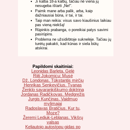
Ji kalba 18-a kalbų, tačiau nė viena jų
nesugeba ištarti „Ne!“.
Paimk mane arba palik, arba, kaip
dažniausiai būna, ir tai, ir tai.
Taip man reikia: visus savo kiaušinius laikiau
pas vieną niekšą!
Rūpinkis prabanga, o poreikiai patys savimi
pasirūpins.
Problema ne užsidirbtoje suknelėje. Tačiau jų
turėtų pakakti, kad kūnas ir siela būtų
atskirai.
Papildomi skaitiniai:
Leonidas Barleta. Gėlė
Riiti Jokomicu: Musė
Dž. Londonas. Tūkstantis mirčių
Henrikas Senkevičius. Tvanas
Ženklo savarankiškumo doktrina
Jordanas Radičkovas. Medgręžis
Jurgis Kunčinas. Vaidmuo
mylimajai
Radoslavas Bratičius. Kur tu,
Moze?
Žeremi Lediuk-Leblanas. Vikšrų
valsas
Keliautojo autostopu gidas po