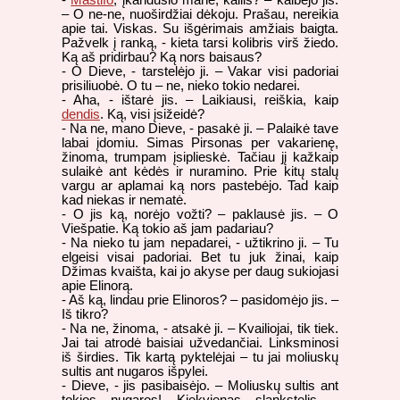
– O ne-ne, nuoširdžiai dėkoju. Prašau, nereikia
apie tai. Viskas. Su išgėrimais amžiais baigta.
Pažvelk į ranką, - kieta tarsi kolibris virš žiedo.
Ką aš pridirbau? Ką nors baisaus?
- O Dieve, - tarstelėjo ji. – Vakar visi padoriai
prisiliuobė. O tu – ne, nieko tokio nedarei.
- Aha, - ištarė jis. – Laikiausi, reiškia, kaip
dendis
. Ką, visi įsižeidė?
- Na ne, mano Dieve, - pasakė ji. – Palaikė tave
labai įdomiu. Simas Pirsonas per vakarienę,
žinoma, trumpam įsiplieskė. Tačiau jį kažkaip
sulaikė ant kėdės ir nuramino. Prie kitų stalų
vargu ar aplamai ką nors pastebėjo. Tad kaip
kad niekas ir nematė.
- O jis ką, norėjo vožti? – paklausė jis. – O
Viešpatie. Ką tokio aš jam padariau?
- Na nieko tu jam nepadarei, - užtikrino ji. – Tu
elgeisi visai padoriai. Bet tu juk žinai, kaip
Džimas kvaišta, kai jo akyse per daug sukiojasi
apie Elinorą.
- Aš ką, lindau prie Elinoros? – pasidomėjo jis. –
Iš tikro?
- Na ne, žinoma, - atsakė ji. – Kvailiojai, tik tiek.
Jai tai atrodė baisiai užvedančiai. Linksminosi
iš širdies. Tik kartą pyktelėjai – tu jai moliuskų
sultis ant nugaros išpylei.
- Dieve, - jis pasibaisėjo. – Moliuskų sultis ant
tokios nugaros! Kiekvienas slankstelis –