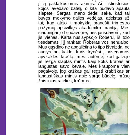
į ją paklaikusiomis akimis. Ant ištiestosios
kojos avėdavo batelį, o kita būdavo apauta
šlepete. Sargas mano dėdei sakė, kad tai
buvęs mokymo dalies vedėjas, atleistas už
tai, kad atėjo į mokyklą pranešti trimestro
pažymių apsivilkęs akademiko mantiją. Mes
siaubingai jo bijodavome, nes jausdavom, kad
jis vienas. Kartą nusišypsojo Roberui, iš tolo
tiesdamas į jį rankas: Roberas vos nenualpo.
Mus gąsdino ne apgailėtina to tipo išvaizda, ne
auglys ant kaklo, kuris trynėsi į prisegamos
apykaklės kraštą: mes jautėme, kad galvoje
jis rezga slaptas mintis kaip koks krabas ar
langustas savo kevale. Mes kraupome vien
pagalvoję, jog kažkas gali regzti krabiškas ar
langustiškas mintis apie sargo būdelę, mūsų
žaislinius ratelius, krūmus.