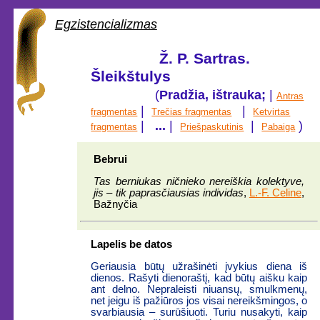
Egzistencializmas
Ž. P. Sartras.
Šleikštulys
(
Pradžia, ištrauka;
|
Antras
|
|
fragmentas
Trečias fragmentas
Ketvirtas
|
...
|
|
)
fragmentas
Priešpaskutinis
Pabaiga
Bebrui
Tas berniukas ničnieko nereiškia kolektyve,
jis – tik paprasčiausias individas
,
L.-F. Celine
,
Bažnyčia
Lapelis be datos
Geriausia būtų užrašinėti įvykius diena iš
dienos. Rašyti dienoraštį, kad būtų aišku kaip
ant delno. Nepraleisti niuansų, smulkmenų,
net jeigu iš pažiūros jos visai nereikšmingos, o
svarbiausia – surūšiuoti. Turiu nusakyti, kaip