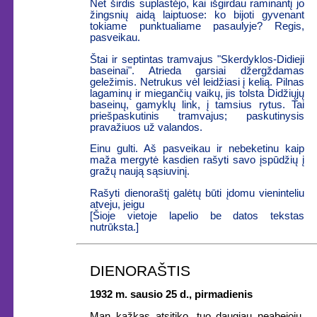
Net širdis suplastėjo, kai išgirdau raminantį jo
žingsnių aidą laiptuose: ko bijoti gyvenant
tokiame punktualiame pasaulyje? Regis,
pasveikau.
Štai ir septintas tramvajus "Skerdyklos-Didieji
baseinai". Atrieda garsiai džergždamas
geležimis. Netrukus vėl leidžiasi į kelią. Pilnas
lagaminų ir miegančių vaikų, jis tolsta Didžiųjų
baseinų, gamyklų link, į tamsius rytus. Tai
priešpaskutinis tramvajus; paskutinysis
pravažiuos už valandos.
Einu gulti. Aš pasveikau ir nebeketinu kaip
maža mergytė kasdien rašyti savo įspūdžių į
gražų naują sąsiuvinį.
Rašyti dienoraštį galėtų būti įdomu vieninteliu
atveju, jeigu
[Šioje vietoje lapelio be datos tekstas
nutrūksta.]
DIENORAŠTIS
1932 m. sausio 25 d., pirmadienis
Man kažkas atsitiko, tuo daugiau neabejoju.