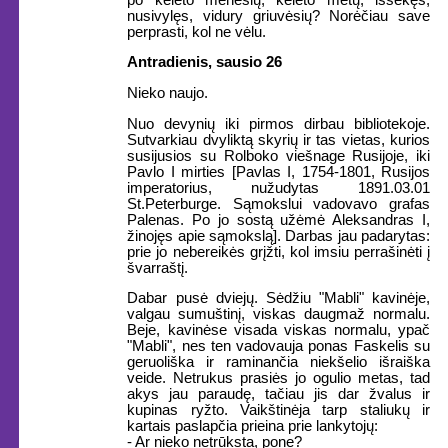
nusivylęs, vidury griuvėsių? Norėčiau save
perprasti, kol ne vėlu.
Antradienis, sausio 26
Nieko naujo.
Nuo devynių iki pirmos dirbau bibliotekoje.
Sutvarkiau dvyliktą skyrių ir tas vietas, kurios
susijusios su Rolboko viešnage Rusijoje, iki
Pavlo I mirties [Pavlas I, 1754-1801, Rusijos
imperatorius, nužudytas 1891.03.01
St.Peterburge. Sąmokslui vadovavo grafas
Palenas. Po jo sostą užėmė Aleksandras I,
žinojęs apie sąmokslą]. Darbas jau padarytas:
prie jo nebereikės grįžti, kol imsiu perrašinėti į
švarraštį.
Dabar pusė dviejų. Sėdžiu "Mabli" kavinėje,
valgau sumuštinį, viskas daugmaž normalu.
Beje, kavinėse visada viskas normalu, ypač
"Mabli", nes ten vadovauja ponas Faskelis su
geruoliška ir raminančia niekšelio išraiška
veide. Netrukus prasiės jo ogulio metas, tad
akys jau paraudę, tačiau jis dar žvalus ir
kupinas ryžto. Vaikštinėja tarp staliukų ir
kartais paslapčia prieina prie lankytojų:
- Ar nieko netrūksta, pone?