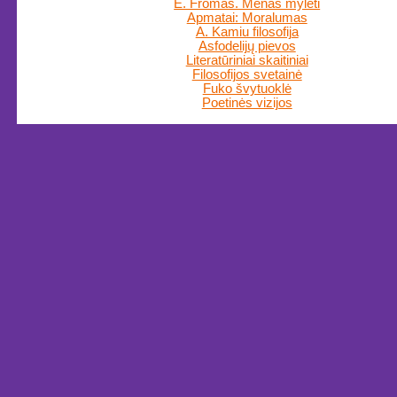
E. Fromas. Menas mylėti
Apmatai: Moralumas
A. Kamiu filosofija
Asfodelijų pievos
Literatūriniai skaitiniai
Filosofijos svetainė
Fuko švytuoklė
Poetinės vizijos