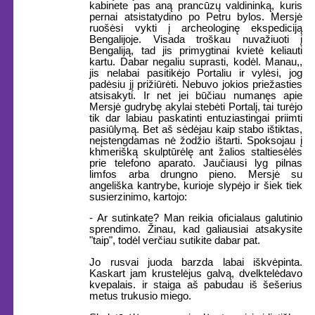
kabinete pas aną prancūzų valdininką, kuris
pernai atsistatydino po Petru bylos. Mersjė
ruošėsi vykti į archeologinę ekspediciją
Bengalijoje. Visada troškau nuvažiuoti į
Bengaliją, tad jis primygtinai kvietė keliauti
kartu. Dabar negaliu suprasti, kodėl. Manau,,
jis nelabai pasitikėjo Portaliu ir vylėsi, jog
padėsiu jį prižiūrėti. Nebuvo jokios priežasties
atsisakyti. Ir net jei būčiau numanęs apie
Mersjė gudrybę akylai stebėti Portalį, tai turėjo
tik dar labiau paskatinti entuziastingai priimti
pasiūlymą. Bet aš sėdėjau kaip stabo ištiktas,
neįstengdamas nė žodžio ištarti. Spoksojau į
khmerišką skulptūrėlę ant žalios staltiesėlės
prie telefono aparato. Jaučiausi lyg pilnas
limfos arba drungno pieno. Mersjė su
angeliška kantrybe, kurioje slypėjo ir šiek tiek
susierzinimo, kartojo:
- Ar sutinkate? Man reikia oficialaus galutinio
sprendimo. Žinau, kad galiausiai atsakysite
"taip", todėl verčiau sutikite dabar pat.
Jo rusvai juoda barzda labai iškvėpinta.
Kaskart jam krustelėjus galvą, dvelktelėdavo
kvepalais. ir staiga aš pabudau iš šešerius
metus trukusio miego.