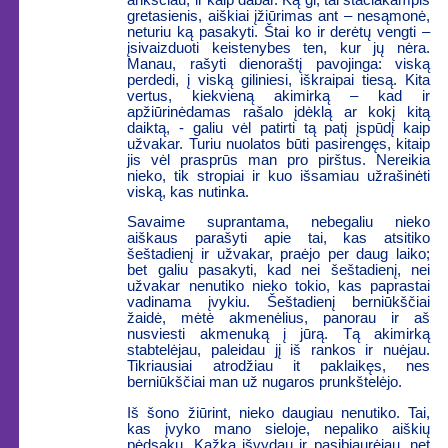
gretasienis, aiškiai įžiūrimas ant – nesąmonė,
neturiu ką pasakyti. Štai ko ir derėtų vengti –
įsivaizduoti keistenybes ten, kur jų nėra.
Manau, rašyti dienoraštį pavojinga: viską
perdedi, į viską giliniesi, iškraipai tiesą. Kita
vertus, kiekvieną akimirką – kad ir
apžiūrinėdamas rašalo įdėklą ar kokį kitą
daiktą, - galiu vėl patirti tą patį įspūdį kaip
užvakar. Turiu nuolatos būti pasirengęs, kitaip
jis vėl prasprūs man pro pirštus. Nereikia
nieko, tik stropiai ir kuo išsamiau užrašinėti
viską, kas nutinka.
Savaime suprantama, nebegaliu nieko
aiškaus parašyti apie tai, kas atsitiko
šeštadienį ir užvakar, praėjo per daug laiko;
bet galiu pasakyti, kad nei šeštadienį, nei
užvakar nenutiko nieko tokio, kas paprastai
vadinama įvykiu. Šeštadienį berniūkščiai
žaidė, mėtė akmenėlius, panorau ir aš
nusviesti akmenuką į jūrą. Tą akimirką
stabtelėjau, paleidau jį iš rankos ir nuėjau.
Tikriausiai atrodžiau it paklaikęs, nes
berniūkščiai man už nugaros prunkštelėjo.
Iš šono žiūrint, nieko daugiau nenutiko. Tai,
kas įvyko mano sieloje, nepaliko aiškių
pėdsakų. Kažką išvydau ir pasibjaurėjau, net