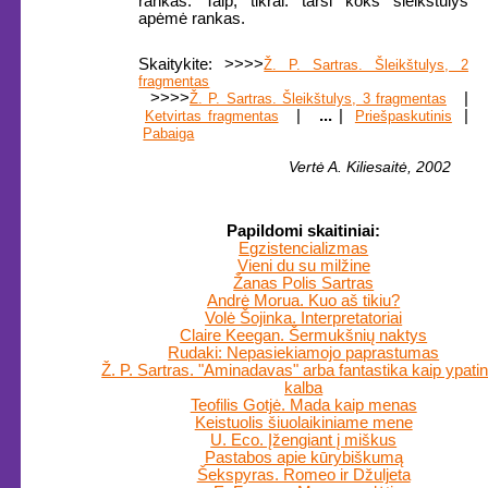
rankas. Taip, tikrai: tarsi koks šleikštulys
apėmė rankas.
Skaitykite: >>>>
Ž. P. Sartras. Šleikštulys, 2
fragmentas
>>>>
|
Ž. P. Sartras. Šleikštulys, 3 fragmentas
|
...
|
|
Ketvirtas fragmentas
Priešpaskutinis
Pabaiga
Vertė A. Kiliesaitė, 2002
Papildomi skaitiniai:
Egzistencializmas
Vieni du su milžine
Žanas Polis Sartras
Andrė Morua. Kuo aš tikiu?
Volė Šojinka. Interpretatoriai
Claire Keegan. Šermukšnių naktys
Rudaki: Nepasiekiamojo paprastumas
Ž. P. Sartras. "Aminadavas" arba fantastika kaip ypati
kalba
Teofilis Gotjė. Mada kaip menas
Keistuolis šiuolaikiniame mene
U. Eco. Įžengiant į miškus
Pastabos apie kūrybiškumą
Šekspyras. Romeo ir Džuljeta