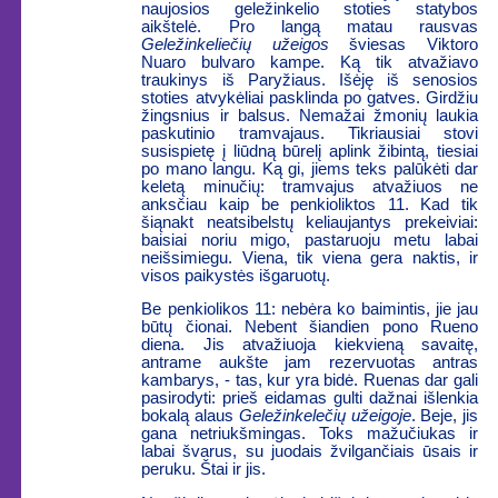
naujosios geležinkelio stoties statybos
aikštelė. Pro langą matau rausvas
Geležinkeliečių užeigos
šviesas Viktoro
Nuaro bulvaro kampe. Ką tik atvažiavo
traukinys iš Paryžiaus. Išėję iš senosios
stoties atvykėliai pasklinda po gatves. Girdžiu
žingsnius ir balsus. Nemažai žmonių laukia
paskutinio tramvajaus. Tikriausiai stovi
susispietę į liūdną būrelį aplink žibintą, tiesiai
po mano langu. Ką gi, jiems teks palūkėti dar
keletą minučių: tramvajus atvažiuos ne
anksčiau kaip be penkioliktos 11. Kad tik
šiąnakt neatsibelstų keliaujantys prekeiviai:
baisiai noriu migo, pastaruoju metu labai
neišsimiegu. Viena, tik viena gera naktis, ir
visos paikystės išgaruotų.
Be penkiolikos 11: nebėra ko baimintis, jie jau
būtų čionai. Nebent šiandien pono Rueno
diena. Jis atvažiuoja kiekvieną savaitę,
antrame aukšte jam rezervuotas antras
kambarys, - tas, kur yra bidė. Ruenas dar gali
pasirodyti: prieš eidamas gulti dažnai išlenkia
bokalą alaus
Geležinkelečių užeigoje
. Beje, jis
gana netriukšmingas. Toks mažučiukas ir
labai švarus, su juodais žvilgančiais ūsais ir
peruku. Štai ir jis.