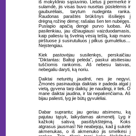
iš mokyklinio sąsiuvinio. Lietus jį permerkė ir
sulamdė, jis visas buvo nusėtas pūslelėmis ir
gauburėliais, tarytum nudeginta ranka.
Raudonas paraštės brūkšnys išsiliejęs į
drėgną rožinę dėmę; rašalas šen ten nubėgęs.
Puslapio apačią dengė purvo luobas. Aš
pasilenkiau, jau džiaugiausi vaizduodamasis,
kaip paliesiu tą švelnią vėsią tešlą, kaip mano
pirštuose ji susirutuliuos į pilkus gumulėlius…
Neįstengiau.
Kiek pastovėjau susilenkęs, perskaičiau
"Diktantas: Baltoji pelėda", paskui atsitiesiau
tuščiomis rankomis. Aš nebesu laisvas,
nebegaliu daryti, ką noriu.
Daiktai neturėtų
jaudinti
, nes jie negyvi.
Žmonės pasinaudoja daiktais ir padeda atgal į
vietą, gyvena tarp daiktų: jie naudingi, ir tiek. O
mane daiktai jaudina, ir tai nepakenčiama. Aš
bijau paliesti, lyg jie būtų gyvulėliai.
Dabar suprantu; jau geriau atsimenu, ką
pajutau tąsyk, laikydamas akmenėlį. Lyg ir
kažkokį salsvą pasišlykštėjimą. Koks
atgrasus jausmas! Nė neabejoju, kad jį sukėlė
akmenukas, o iš akmenuko jis smelkėsi į