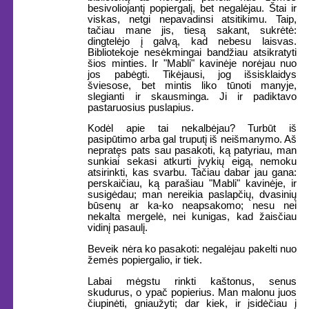
besivoliojantį popiergalį, bet negalėjau. Štai ir
viskas, netgi nepavadinsi atsitikimu. Taip,
tačiau mane jis, tiesą sakant, sukrėtė:
dingtelėjo į galvą, kad nebesu laisvas.
Bibliotekoje nesėkmingai bandžiau atsikratyti
šios minties. Ir "Mabli" kavinėje norėjau nuo
jos pabėgti. Tikėjausi, jog išsisklaidys
šviesose, bet mintis liko tūnoti manyje,
slegianti ir skausminga. Ji ir padiktavo
pastaruosius puslapius.
Kodėl apie tai nekalbėjau? Turbūt iš
pasipūtimo arba gal truputį iš neišmanymo. Aš
nepratęs pats sau pasakoti, ką patyriau, man
sunkiai sekasi atkurti įvykių eigą, nemoku
atsirinkti, kas svarbu. Tačiau dabar jau gana:
perskaičiau, ką parašiau "Mabli" kavinėje, ir
susigėdau; man nereikia paslapčių, dvasinių
būsenų ar ka-ko neapsakomo; nesu nei
nekalta mergelė, nei kunigas, kad žaisčiau
vidinį pasaulį.
Beveik nėra ko pasakoti: negalėjau pakelti nuo
žemės popiergalio, ir tiek.
Labai mėgstu rinkti kaštonus, senus
skudurus, o ypač popierius. Man malonu juos
čiupinėti, gniaužyti; dar kiek, ir įsidėčiau į