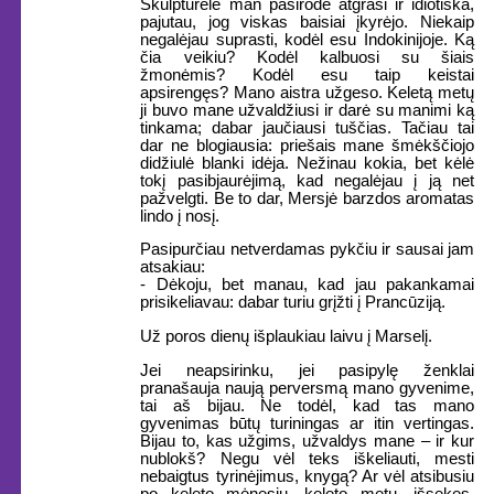
Skulptūrėlė man pasirodė atgrasi ir idiotiška,
pajutau, jog viskas baisiai įkyrėjo. Niekaip
negalėjau suprasti, kodėl esu Indokinijoje. Ką
čia veikiu? Kodėl kalbuosi su šiais
žmonėmis? Kodėl esu taip keistai
apsirengęs? Mano aistra užgeso. Keletą metų
ji buvo mane užvaldžiusi ir darė su manimi ką
tinkama; dabar jaučiausi tuščias. Tačiau tai
dar ne blogiausia: priešais mane šmėkščiojo
didžiulė blanki idėja. Nežinau kokia, bet kėlė
tokį pasibjaurėjimą, kad negalėjau į ją net
pažvelgti. Be to dar, Mersjė barzdos aromatas
lindo į nosį.
Pasipurčiau netverdamas pykčiu ir sausai jam
atsakiau:
- Dėkoju, bet manau, kad jau pakankamai
prisikeliavau: dabar turiu grįžti į Prancūziją.
Už poros dienų išplaukiau laivu į Marselį.
Jei neapsirinku, jei pasipylę ženklai
pranašauja naują perversmą mano gyvenime,
tai aš bijau. Ne todėl, kad tas mano
gyvenimas būtų turiningas ar itin vertingas.
Bijau to, kas užgims, užvaldys mane – ir kur
nublokš? Negu vėl teks iškeliauti, mesti
nebaigtus tyrinėjimus, knygą? Ar vėl atsibusiu
po keleto mėnesių, keleto metų, išsekęs,