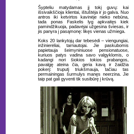
Šypteliu matydamas jį tokį guvų: kai
išsivaikščioja klientai, ištuštėja ir jo galva. Nuo
antros iki ketvirtos kavinėje nieko nebūna,
tada ponas Faskelis lyg apkvaitęs kiek
pamindžikuoja, padavėjai užgesina šviesas, ir
jis panyra į pasąmonę: likęs vienas užmiega.
Koks 20 lankytojų dar tebesėdi – viengungiai,
inžinierėliai, tarnautojai. Jie paskubomis
papietauja šeimyniniuose pensionatuose,
kuriuos patys vadina savo valgyklomis, o
kadangi nori šiokios tokios prabangos,
pavalgę ateina čia, geria kavą ir žaidžia
pokerį: truputį triukšmauja, tačiau tas
permainingas šurmulys manęs neerzina. Jie
taip pat gali gyventi tik susibūrę į krūvą.