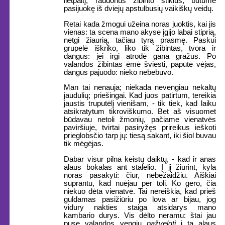
lietpaltį, raudonus žibinto stiklus; būtume
pasijuokę iš dviejų apstulbusių vaikiškų veidų.
Retai kada žmogui užeina noras juoktis, kai jis
vienas: ta scena mano akyse įgijo labai stiprią,
netgi žiaurią, tačiau tyrą prasmę. Paskui
grupelė iškriko, liko tik žibintas, tvora ir
dangus: jei irgi atrodė gana gražūs. Po
valandos žibintas ėmė šviesti, papūtė vėjas,
dangus pajuodo: nieko nebebuvo.
Man tai nenauja; niekada nevengiau nekaltų
jaudulių; priešingai. Kad juos patirtum, tereikia
jaustis truputėlį vienišam, - tik tiek, kad laiku
atsikratytum tikroviškumo. Bet aš visuomet
būdavau netoli žmonių, pačiame vienatvės
paviršiuje, tvirtai pasiryžęs prireikus ieškoti
prieglobsčio tarp jų: tiesą sakant, iki šiol buvau
tik mėgėjas.
Dabar visur pilna keistų daiktų, - kad ir anas
alaus bokalas ant stalelio. Į jį žiūrint, kyla
noras pasakyti: čiur, nebežaidžiu. Aiškiai
suprantu, kad nuėjau per toli. Ko gero, čia
niekuo dėta vienatvė. Tai nereiškia, kad prieš
guldamas pasižiūriu po lova ar bijau, jog
vidury nakties staiga atsidarys mano
kambario durys. Vis dėlto neramu: štai jau
pusę valandos vengiu
pažvelgti
į tą alaus