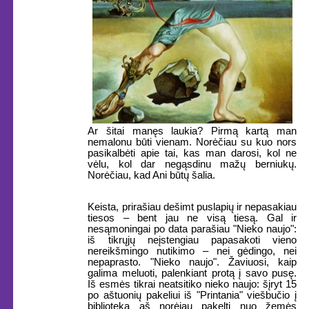
Ar šitai manęs laukia? Pirmą kartą man
nemalonu būti vienam. Norėčiau su kuo nors
pasikalbėti apie tai, kas man darosi, kol ne
vėlu, kol dar negąsdinu mažų berniukų.
Norėčiau, kad Ani būtų šalia.
Keista, prirašiau dešimt puslapių ir nepasakiau
tiesos – bent jau ne visą tiesą. Gal ir
nesąmoningai po data parašiau "Nieko naujo":
iš tikrųjų neįstengiau papasakoti vieno
nereikšmingo nutikimo – nei gėdingo, nei
nepaprasto. "Nieko naujo". Žaviuosi, kaip
galima meluoti, palenkiant protą į savo pusę.
Iš esmės tikrai neatsitiko nieko naujo: šįryt 15
po aštuonių pakeliui iš "Printania" viešbučio į
biblioteką aš norėjau pakelti nuo žemės