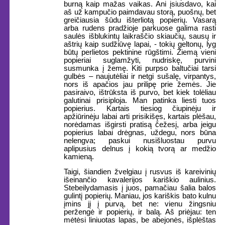
burną kaip mažas vaikas. Ani įsiusdavo, kai
aš už kampučio paimdavau storą, puošnų, bet
greičiausia šūdu išterliotą popierių. Vasarą
arba rudens pradžioje parkuose galima rasti
saulės išblukintų laikraščio skiaučių, sausų ir
aštrių kaip sudžiūvę lapai, - tokių geltonų, lyg
būtų perlietos pektinine rūgštimi. Žiemą vieni
popieriai suglamžyti, nudriskę, purvini
susmunka į žemę. Kiti purpso baltučiai tarsi
gulbės – naujutėliai ir netgi sušalę, virpantys,
nors iš apačios jau prilipę prie žemės. Jie
pasiraivo, ištrūksta iš purvo, bet kiek tolėliau
galutinai prisiploja. Man patinka liesti tuos
popierius. Kartais tiesiog čiupinėju ir
apžiūrinėju labai arti prisikišęs, kartais plėšau,
norėdamas išgirsti pratisą čežesį, arba jeigu
popierius labai drėgnas, uždegu, nors būna
nelengva; paskui nusišluostau purvu
aplipusius delnus į kokią tvorą ar medžio
kamieną.
Taigi, šiandien žvelgiau į rusvus iš kareivinių
išeinančio kavalerijos kariškio aulinius.
Stebeilydamasis į juos, pamačiau šalia balos
gulintį popierių. Maniau, jos kariškis bato kulnu
įmins jį į purvą, bet ne: vienu žingsniu
peržengė ir popierių, ir balą. Aš priėjau: ten
mėtėsi liniuotas lapas, be abejonės, išplėštas