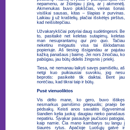
nepamenu, ar žiūrėjau į jūrą, ar į akmenėlį.
Akmenukas buvo plokščias, vienas šonas
visiškai sausas, kitas – šlapias ir purvinas.
Laikiau jį už kraštelių, plačiai išskėtęs pirštus,
kad neišsitepčiau.
Užvakarykščiai potyriai daug sudėtingesni. Be
to, pasitaikė net keletas sutapimų, keletas
man nesuprantamų
qui pro quo
. Tačiau
neketinu mėgautis visa tai išklodamas
popieriuje. Aš tiesiog išsigandau ar pajutau
kažką panašaus į baimę. Jei nors žinočiau, ko
pabūgau, jau būtų didelis žingsnis į priekį.
Tiesa, nė nemanau laikyti savęs pamišėliu, aš
netgi kuo puikiausiai suvokiu, jog nesu
beprotis: pasikeitė tik daiktai. Bent jau
norėčiau, kad tikrai taip ir būtų.
Pusė vienuoliktos
Vis dėlto mane, ko gero, buvo ištikęs
nesmarkus pamišimo priepuolis; praėjo be
pėdsakų. Keisti anos savaitės išgyvenimai
šiandien kelia juoką: daugiau nieko panašaus
nepatiriu. Šįvakar pasaulyje jaučiuosi patogiai,
kaip namie. Čia mano kambarys su langu į
šiaurės rytus. Apačioje Luošųjų gatvė ir