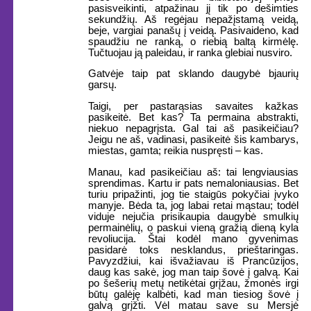
pasisveikinti, atpažinau jį tik po dešimties
sekundžių. Aš regėjau nepažįstamą veidą,
beje, vargiai panašų į veidą. Pasivaideno, kad
spaudžiu ne ranką, o riebią baltą kirmėlę.
Tučtuojau ją paleidau, ir ranka glebiai nusviro.
Gatvėje taip pat sklando daugybė bjaurių
garsų.
Taigi, per pastarąsias savaites kažkas
pasikeitė. Bet kas? Ta permaina abstrakti,
niekuo nepagrįsta. Gal tai aš pasikeičiau?
Jeigu ne aš, vadinasi, pasikeitė šis kambarys,
miestas, gamta; reikia nuspręsti – kas.
Manau, kad pasikeičiau aš: tai lengviausias
sprendimas. Kartu ir pats nemaloniausias. Bet
turiu pripažinti, jog tie staigūs pokyčiai įvyko
manyje. Bėda ta, jog labai retai mąstau; todėl
viduje nejučia prisikaupia daugybė smulkių
permainėlių, o paskui vieną gražią dieną kyla
revoliucija. Štai kodėl mano gyvenimas
pasidarė toks nesklandus, prieštaringas.
Pavyzdžiui, kai išvažiavau iš Prancūzijos,
daug kas sakė, jog man taip šovė į galvą. Kai
po šešerių metų netikėtai grįžau, žmonės irgi
būtų galėję kalbėti, kad man tiesiog šovė į
galvą grįžti. Vėl matau save su Mersjė