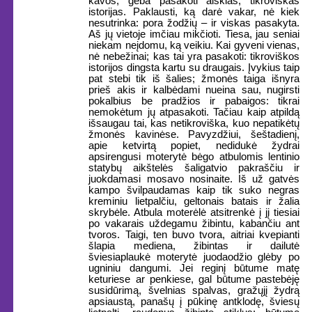
kavos, geba pasakoti aiškias, tikroviškas
istorijas. Paklausti, ką darė vakar, nė kiek
nesutrinka: pora žodžių – ir viskas pasakyta.
Aš jų vietoje imčiau mikčioti. Tiesa, jau seniai
niekam neįdomu, ką veikiu. Kai gyveni vienas,
nė nebežinai; kas tai yra pasakoti: tikroviškos
istorijos dingsta kartu su draugais. Įvykius taip
pat stebi tik iš šalies; žmonės taiga išnyra
prieš akis ir kalbėdami nueina sau, nugirsti
pokalbius be pradžios ir pabaigos: tikrai
nemokėtum jų atpasakoti. Tačiau kaip atpildą
išsaugau tai, kas netikroviška, kuo nepatikėtų
žmonės kavinėse. Pavyzdžiui, šeštadienį,
apie ketvirtą popiet, nedidukė žydrai
apsirengusi moterytė bėgo atbulomis lentinio
statybų aikštelės šaligatvio pakraščiu ir
juokdamasi mosavo nosinaite. Iš už gatvės
kampo švilpaudamas kaip tik suko negras
kreminiu lietpalčiu, geltonais batais ir žalia
skrybėle. Atbula moterėlė atsitrenkė į jį tiesiai
po vakarais uždegamu žibintu, kabančiu ant
tvoros. Taigi, ten buvo tvora, aitriai kvepianti
šlapia mediena, žibintas ir dailutė
šviesiaplaukė moterytė juodaodžio glėby po
ugniniu dangumi. Jei reginį būtume matę
keturiese ar penkiese, gal būtume pastebėję
susidūrimą, švelnias spalvas, gražųjį žydrą
apsiaustą, panašų į pūkinę antklodę, šviesų