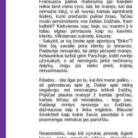
Fransuaza patiria malonumą (jai kasdien
reikia bent vieno vyro, tad, be manęs, turi dar
nemažai kitų), o aš nuveju kartais apninkantį
liūdesį, kurio priežastis puikiai žinau. Tačiau
mudu persimetame vos keliais žodžiais. Kam
kalbėti? Kiekvienas sau; beje, su manimi ji ir
toliau elgiasi pirmiausia kaip su kavinės
klientu. Vilkdamasi suknelę, klausia:
- Sakykit, ar ką žinote apie aperityvą "Briko"?
Mat šią savaitę pora klientų jo teiravosi.
Padavėja nesuprato, tai atėjo perspėti manęs.
Keliauninkai turbūt gėrė Paryžiuje, todėl norėjo
užsisakyti, o aš nemėgstu pirkti nežinomų
dalykų. Jeigu jūs nieko prieš, kojinių
nenusimausiu.
Kitados, - dar ilgai po to, kai Ani mane paliko, -
aš galvodavau apie ją. Dabar apie nieką
negalvoju; net nesivarginu ieškoti žodžių.
Pojūčiai plaukia manyje ž kartais greičiau,
kartais lėčiau; aš nestabdau, - tegu sau.
Kadangi mintys nesisieja su žodžiais,
dažniausiai taip ir lieka miglotos. Blausiai
šmėkšteli kaip kokie žavūs pavidalai ir vėl
prasmenga: netrukus jas pamirštu.
Neatsistebiu, kaip kiti vyrukai, prisėdę išgerti