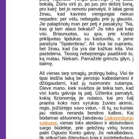
bokalą. Žiūriu virš jo, po juo, pro dešinį šoną,
pro kairį: bet
jo
nenoriu pamatyti. Ir labai gerai
žinau, kad kavinės viengungiai niekuo
nepadės: per vėlu, nebegaliu prie jų glaustis.
Jie patapšnotų man per petį ir pasakytų: "Na,
kas gi tam alaus bokalui? Jis toks pat kaip
visi. Briaunuotas, su ąsa, prie krašto
priklijuotas lipdukas su kastuvėliu, o jame
parašyta "Spatenbrau". Aš visa tai suprantu,
bet žinau, kad čia yra dar kažkas kita. Vos
pastebima. Tiesiog nebeįstengiu paaiškinti to,
ką matau. Niekam. Pamažėle grimztu gilyn, į
baimę.
Aš vienas tarp smagių, protingų balsų. Visi tie
tipai leidžia laiką be perstojo kalbėdamiesi ir
džiūgaudami, kad jų nuomonės sutampa.
Dieve mano, kiek svarbos jie teikia tam, kad
visi kartu galvoja tą patį. Užtenka pamatyti,
kokią fizionomiją jie nutaiso, kai pro šalį
praeina koks nors vyrukas žuvies akimis,
regis, įsižiūrėjęs savo vidun, - iš tų, su kuriais
jau niekas neranda bendros kalbos. Kai
būdamas aštuonerių žaisdavau
Liuksemburgo
soduose
, vienas toks ateidavo ir atsisėsdavo
sargo būdelėje, prie geležinių virbų tvoros
palei Ogiusto Konto gatvę. Jis nekalbėdavo,
tik retkarčiais ištiesdavo koją ir įsistebeilydavo