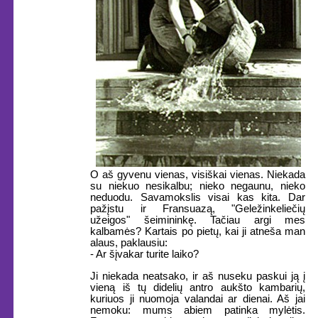
O aš gyvenu vienas, visiškai vienas. Niekada
su niekuo nesikalbu; nieko negaunu, nieko
neduodu. Savamokslis visai kas kita. Dar
pažįstu ir Fransuazą, "Geležinkeliečių
užeigos" šeimininkę. Tačiau argi mes
kalbamės? Kartais po pietų, kai ji atneša man
alaus, paklausiu:
- Ar šįvakar turite laiko?
Ji niekada neatsako, ir aš nuseku paskui ją į
vieną iš tų didelių antro aukšto kambarių,
kuriuos ji nuomoja valandai ar dienai. Aš jai
nemoku: mums abiem patinka mylėtis.