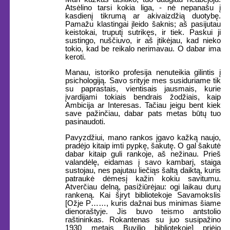
Atsėlino tarsi kokia liga, - nė nepanašu į
kasdienį tikrumą ar akivaizdžią duotybę.
Pamažu klastingai įleido šaknis; aš pasijutau
keistokai, truputį sutrikęs, ir tiek. Paskui ji
sustingo, nuščiuvo, ir aš įtikėjau, kad nieko
tokio, kad be reikalo nerimavau. O dabar ima
keroti.
Manau, istoriko profesija nenuteikia gilintis į
psichologiją. Savo srityje mes susiduriame tik
su paprastais, vientisais jausmais, kurie
įvardijami tokiais bendrais žodžiais, kaip
Ambicija ar Interesas. Tačiau jeigu bent kiek
save pažinčiau, dabar pats metas būtų tuo
pasinaudoti.
Pavyzdžiui, mano rankos įgavo kažką naujo,
pradėjo kitaip imti pypkę, šakutę. O gal šakutė
dabar kitaip guli rankoje, aš nežinau. Prieš
valandėlę, eidamas į savo kambarį, staiga
sustojau, nes pajutau liečiąs šaltą daiktą, kuris
patraukė dėmesį kažin kokiu savitumu.
Atverčiau delną, pasižiūrėjau: ogi laikau durų
rankeną. Kai šįryt bibliotekoje Savamokslis
[Ožje P……, kuris dažnai bus minimas šiame
dienoraštyje. Jis buvo teismo antstolio
raštininkas. Rokantenas su juo susipažino
1930 metais Buvilio bibliotekoje] priėjo