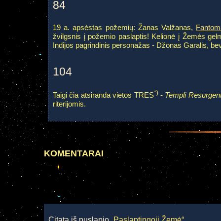
84
19 a. apsėstas požemių: Žanas Valžanas,
Fantom
žvilgsnis į požemio paslaptis! Kelionė į Žemės gel
Indijos pagrindinis personažas - Džonas Garalis, be
104
*)
Taigi čia atsiranda vietos TRES
-
Templi Resurgent
riterijomis.
KOMENTARAI
Citata iš puslapio
„Paslaptingoji Žemė“