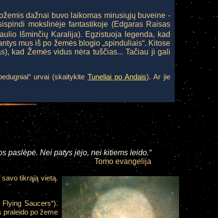
Požemis dažnai buvo laikomas mirusiųjų buveine -
sispindi mokslinėje fantastikoje (Edgaras Raisas
aulio Išminčių Karalija). Egzistuoja legenda, kad
dantys mus iš po žemės blogio „spinduliais“. Kitose
as), kad Žemės vidus nėra tuščias... Tačiau ji gali
bedugniai“ urvai (skaitykite
Tuneliai po Andais
). Ar jie
os paslėpė. Nei patys įėjo, nei kitiems leido.“
Tomo evangelija
savo tikrąją vietą.
 Flying Saucers“).
as praleido po žeme