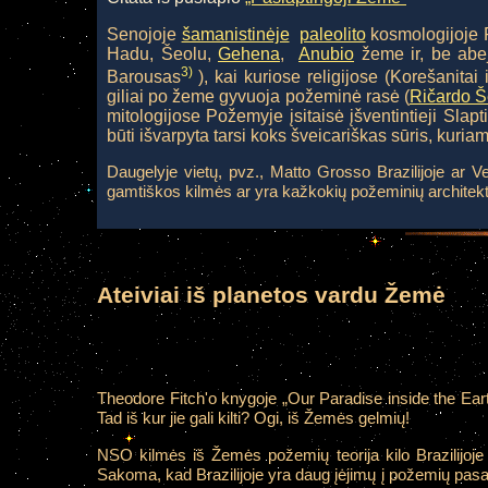
Senojoje
šamanistinėje
paleolito
kosmologijoje P
Hadu, Šeolu,
Gehena
,
Anubio
žeme ir, be abej
3)
Barousas
), kai kuriose religijose (Korešanitai 
giliai po žeme gyvuoja požeminė rasė (
Ričardo Š
mitologijose Požemyje įsitaisė įšventintieji Slapt
būti išvarpyta tarsi koks šveicariškas sūris, kuriame 
Daugelyje vietų, pvz., Matto Grosso Brazilijoje ar Vel
gamtiškos kilmės ar yra kažkokių požeminių architekt
Ateiviai iš planetos vardu Žemė
Theodore Fitch'o knygoje „Our Paradise inside the Earth
Tad iš kur jie gali kilti? Ogi, iš Žemės gelmių!
NSO kilmės iš Žemės požemių teorija kilo Brazilijoje
Sakoma, kad Brazilijoje yra daug įėjimų į požemių pasaul