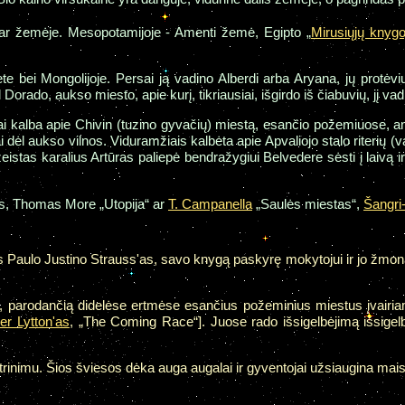
r žemėje. Mesopotamijoje - Amenti žemė, Egipto „
Mirusiųjų knygo
te bei Mongolijoje. Persai ją vadino Alberdi arba Aryana, jų protėv
Dorado, aukso miesto, apie kurį, tikriausiai, išgirdo iš čiabuvių, jį 
 kalba apie Chivin (tuzino gyvačių) miestą, esančio požemiuose, ant
i dėl aukso vilnos. Viduramžiais kalbėta apie Apvaliojo stalo riterių
istas karalius Artūras paliepė bendražygiui Belvedere sėsti į laivą 
ms, Thomas More „Utopija“ ar
T. Campanella
„Saulės miestas“,
Šangri-
s Paulo Justino Strauss'as, savo knygą paskyrę mokytojui ir jo žmo
, parodančią didelėse ertmėse esančius požeminius miestus įvairi
er Lytton'as
, „The Coming Race“]. Juose rado išsigelbėjimą išsige
nimu. Šios šviesos dėka auga augalai ir gyventojai užsiaugina maist