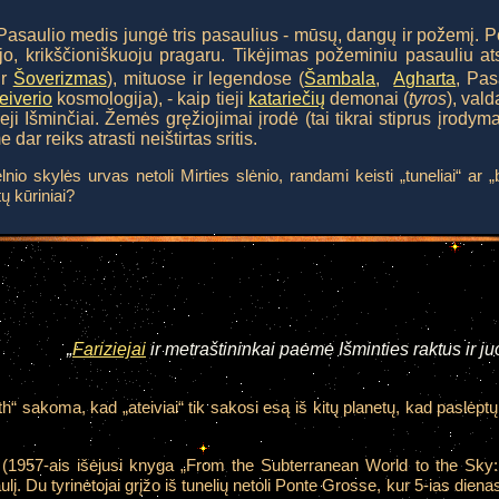
asaulio medis jungė tris pasaulius - mūsų, dangų ir požemį. 
o, krikščioniškuoju pragaru. Tikėjimas požeminiu pasauliu at
ir
Šoverizmas
), mituose ir legendose (
Šambala
,
Agharta
, Pas
eiverio
kosmologija), - kaip tieji
katariečių
demonai (
tyros
), val
ieji Išminčiai. Žemės gręžiojimai įrodė (tai tikrai stiprus įrodym
dar reiks atrasti neištirtas sritis.
nio skylės urvas netoli Mirties slėnio, randami keisti „tuneliai“ ar „
ų kūriniai?
„
Fariziejai
ir metraštininkai paėmė Išminties raktus ir ju
“ sakoma, kad „ateiviai“ tik sakosi esą iš kitų planetų, kad paslėptų 
 (1957-ais išėjusi knyga „From the Subterranean World to the Sky:
į. Du tyrinėtojai grįžo iš tunelių netoli Ponte Grosse, kur 5-ias dien