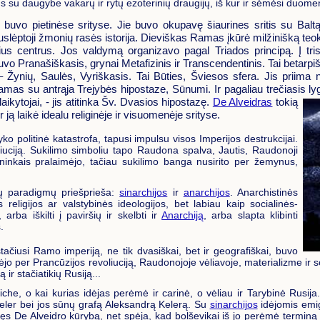
yšius su daugybe vakarų ir rytų ezoterinių draugijų, iš kur ir sėmėsi duome
 buvo pietinėse srityse. Jie buvo okupavę šiaurines sritis su Balt
uslėptoji žmonių rasės istorija. Dieviškas Ramas įkūrė milžinišką teo
s centrus. Jos valdymą organizavo pagal Triados principą. Į tris l
vo Pranašiškasis, grynai Metafizinis ir Transcendentinis. Tai betarpi
 Žynių, Saulės, Vyriškasis. Tai Būties, Šviesos sfera. Jis priima
as su antrąja Trejybės hipostaze, Sūnumi. Ir pagaliau trečiasis ly
kytojai, - jis atitinka Šv.
Dvasios hipostazę.
De Alveidras
tokią
r ją laikė idealu religinėje ir visuomenėje srityse.
 politinė katastrofa, tapusi impulsu visos Imperijos destrukcijai.
oliuciją. Sukilimo simboliu tapo Raudona spalva, Jautis, Raudonoji
ininkais pralaimėjo, tačiau sukilimo banga nusirito per žemynus,
tinių paradigmų priešprieša:
sinarchijos
ir
anarchijos
. Anarchistinės
 religijos ar valstybinės ideologijos, bet labiau kaip socialinės-
 arba iškilti į paviršių ir skelbti ir
Anarchiją
, arba slapta klibinti
.
atstačiusi Ramo imperiją, ne tik dvasiškai, bet ir geografiškai, buvo
yškėjo per Prancūzijos revoliuciją, Raudonojoje vėliavoje, materializme 
ir stačiatikių Rusiją...
he, o kai kurias idėjas perėmė ir carinė, o vėliau ir Tarybinė Rusija.
Keler bei jos sūnų grafą Aleksandrą Kelerą. Su
sinarchijos
idėjomis emig
jęs De Alveidro kūrybą, net spėja, kad bolševikai iš jo perėmė terminą