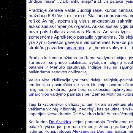
„Indijos misija“, „Darbininkų misija“ ir t.t. Jis palaikė r
Pradžioje Žemėje valdė Juodoji rasė, kurios centras
maždaug 6-8 tūkst. m. pr.m.e. Štai tada ir prasideda n
reiškė Aviną), apėmusią visus ankstesnius sakraliniu
aukščiausias Imperijos organas. Aukščiausias lygis bu
buvo pats baltasis avataras Ramas. Antrasis lygis –
žemesnėms Apreikštojo pasaulio lygmenims. Jis siejam
yra žynių Šviesos gavėjai ir visuomeninės tvarkos palai
struktūrą pavadino
sinarchija
, t.y. „bendru valdymu“ – i
Praėjus keliems amžiams po Ramo valdymo Indijoje įvyko
Tai buvo Iršu princo sukilimas, įvykdęs ir religinę rev
balandė ir Mėnulio pjautuvas. Indijoje Iršu su sąjung
naikindama senovės civilizaciją.
Vėliau visa civilizacija yra tarsi dviejų religinių-poli
tendencijos pasireiškia ne vien tik kaip savarankiškos
religinės struktūros, galinčios, susiklosčius aplinkybės,
Sinarchijos
valdymo pamatus per Žemės Motinos kultus
Taip krikščioniškoji civilizacija, tam tikrais aspektais 
veikiama vidinių ir išorinių „neoiršų“, kas galutinai išr
imperijos skeveldromis De Alveidras laikė Austro-Vengriją 
Kai kurias
De Alveidro
idėjas panaudoja Trečiajame reic
palaikė ryšį su juo per rusų kilmės jo žmoną grafienę 
lyderiai. Konspirologas
Aleksandras Duginas
, išnagrinė