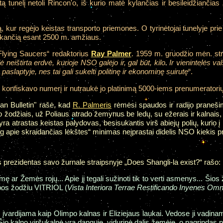
tą tunelį netoli Rincon'o, iš kurio matė kylančias ir besileidžiančias „
kur regėjo keistas transporto priemones. O tyrinėtojai tunelyje prie
sakančią esant 2500 m. amžiaus.
„Flying Saucers“ redaktorius
Ray Palmer
. 1959 m. gruodžio mėn. st
elė neištirta erdvė, kurioje NSO galėjo ir, gal būt, kilo. Ir vienintelės 
 paslaptyje, nes tai gali sukelti politinę ir ekonominę suirutę
“.
s konfiskavo numerį ir nutraukė jo platinimą 5000-iems prenumerato
n Bulletin" rašė, kad
R. Palmeris
rėmėsi spaudos ir radijo praneš
jo žodžiais, už Poliaus atrado žemynus be ledų, su ežerais ir kalnais,
ra atrastas keistas palydovas, besisukantis virš abiejų polių, kurio
g apie skraidančias lėkštes“ minimas neįprastai didelis NSO kiekis pr
os prezidentas savo žurnale straipsnyje „Does Shangli-la exist?“ rašo:
mę ar Žemės rojų... Apie jį tegali sužinoti tik to verti asmenys... Š
bos žodžiu VITRIOL (
Vista Interiora Terrae Restificando Inyenes Om
įvardijama kaip Olimpo kalnas ir Eliziejaus laukai. Vedose ji vadina
Šio kalno viršukalnė yra danguje, vidurinė dalis žemėje, o pagrindas