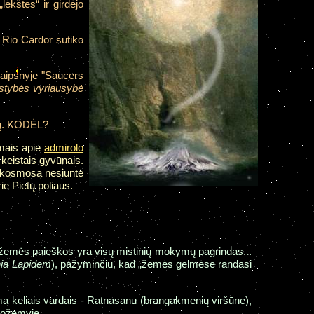
lėkštes“ ir girdėjo
 Rio Cardor sutiko
raipsnyje "Saucers
valstybės vyriausybė
rių. KODĖL?
imais apie
admirolo
 keistais gyvūnais.
 į kosmosą nesiuntė
ie Pietų poliaus.
ios žemės paieškos yra visų mistinių mokymų pagrindas...
nia Lapidem
), pažyminčiu, kad „žemės gelmėse randasi
ma keliais vardais - Ratnasanu (brangakmenių viršūne),
 požemyje.