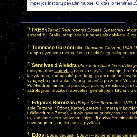
imperijos institutų pavadinimuose. O kitas jo terminas „S
*)
TRES
(
Templi Resurgentes Equites Synarchici
- Atkur
apsėsti šv. Graliu, tamplieriais ir panašiais dalykais. Juo
1)
Tommaso Garzoni
(tikr.
Ottaviano Garzoni
, 1549-15
trumpo gyvenimo metus. Tie jo eklektiški enciklopediniai 
2)
Sent Ivas d‘Alvėdra
(
Alexandre Saint-Yves d’Alvey
mokymą apie
sinarchiją
(visa ko sąryšį – knygoje „La Fr
laikydamas, kad pasakė per daug, jis abi minėtas knygas
vyriausybė pasitraukė į Agartą, esančia po žeme. Vėliau 
Po Alvėdros mirties, jo pasekėjai parengė ir išleido jo 
astrologijos
, muzikos, abėcėlės,
gematrijos
ir kitų sričių
3)
Edgaras Berouzas
(
Edgar Rice Burroughs
, 1875-1
apie Tarzaną ir Džoną Karterį, patekusį į marsą ir kovojan
tuščiavidurėje Žemę), kurioje gyvena primityvios civilizacijo
ta, kad jame nėra horizonto linijos. Jį apšviečia miniatiū
sava augmenija ir, tikriausiai, gyvūnija.
4)
Edos
(
Edda
, daugisk.
Eddur
) – apibendrintas germanų