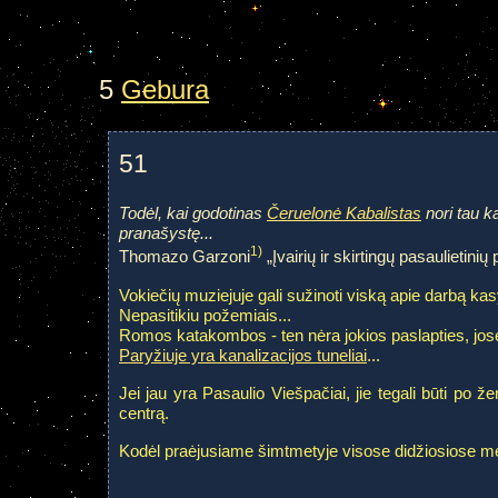
5
Gebura
51
Todėl, kai godotinas
Čeruelonė Kabalistas
nori tau k
pranašystę...
1)
Thomazo Garzoni
„Įvairių ir skirtingų pasaulietinių
Vokiečių muziejuje gali sužinoti viską apie darbą kas
Nepasitikiu požemiais...
Romos katakombos - ten nėra jokios paslapties, jose p
Paryžiuje yra kanalizacijos tuneliai
...
Jei jau yra Pasaulio Viešpačiai, jie tegali būti po 
centrą.
Kodėl praėjusiame šimtmetyje visose didžiosiose me