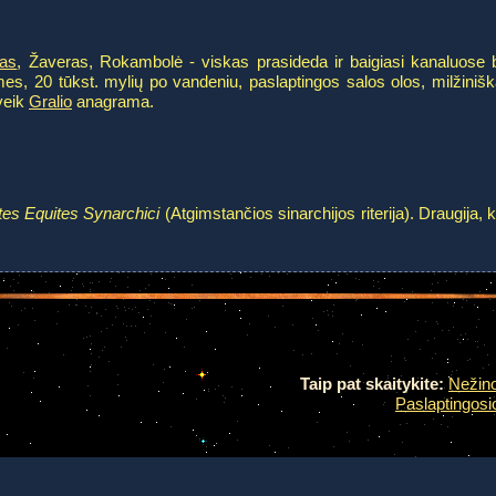
as
, Žaveras, Rokambolė - viskas prasideda ir baigiasi kanaluose
mes, 20 tūkst. mylių po vandeniu, paslaptingos salos olos, milžiniš
veik
Gralio
anagrama.
es Equites Synarchici
(Atgimstančios sinarchijos riterija). Draugija, 
Taip pat skaitykite:
Nežin
Paslaptingosi