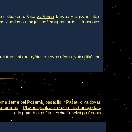
 bei kloakose. Visa
Ž. Verno
kūryba yra įšventintojo
kas Juodosios Indijos požemių pasaulis... Juodosios
kuri imasi atkurti ryšius su dvasinėmis įvairių tikėjimų
oma žemė
bei
Požemių pasaulis ir Pasaulio valdovas
os ertmės
ir
Plazma įrankiai ir požeminis transportas
,
o taip pat
Azijos širdis
arba
Tuneliai po Andais