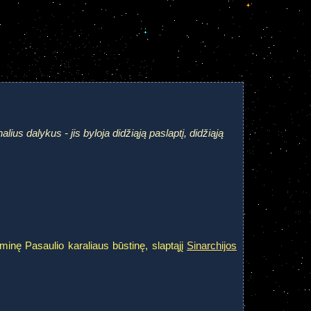
us dalykus - jis byloja didžiąją paslaptį, didžiąją
minę Pasaulio karaliaus būstinę, slaptąjį
Sinarchijos