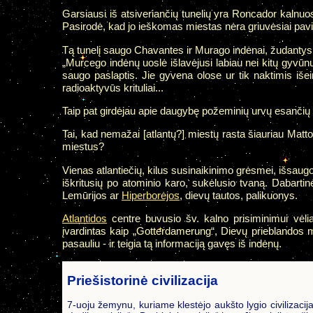
Garsiausi iš atsiveriančių tunelių yra Roncador kalnuo
Pasirodė, kad jo ieškomas miestas nėra griuvėsiai pavi
Tą tunelį saugo Chavantes ir Murago indėnai, žudantys 
„Murcego indėnų uoslė išlavėjusi labiau nei kitų gyvūnų. Ir
saugo paslaptis. Jie gyvena olose ur tik naktimis išei
radioaktyvūs krituliai...
Taip pat girdėjau apie daugybę požeminių urvų esančių to
Tai, kad nemažai [atlantų?] miestų rasta šiauriau Matt
miestus?
Vienas atlantiečių, kilus susinaikinimo grėsmei, išsaugo
iškritusių po atominio karo, sukėlusio tvaną. Dabartin
Lemūrijos ar
Hiperborėjos
, dievų tautos, palikuonys.
Atlantidos
centre buvusio šv. kalno prisiminimui vėli
įvardintas kaip „Gotterdamerung“, Dievų prieblandos m
pasauliu - ir teigia tą informaciją gavęs iš indėnų.
Priešistorinė civilizacija
7-uoju žemynu, kuriame klestėjo aukšto lygio civilizacij