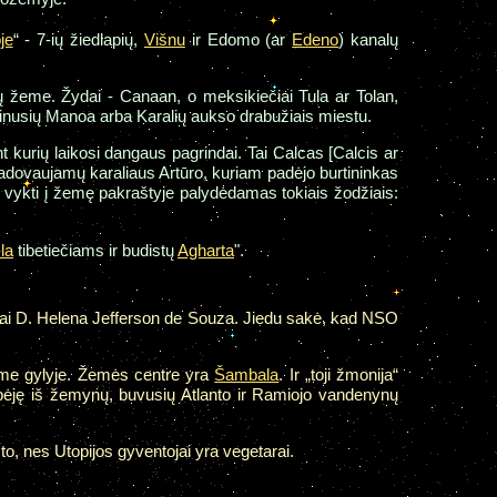
je
“ - 7-ių žiedlapių,
Višnu
ir Edomo (ar
Edeno
) kanalų
ių žeme. Žydai - Canaan, o meksikiečiai Tula ar Tolan,
vadinusių Manoa arba Karalių aukso drabužiais miestu.
 kurių laikosi dangaus pagrindai. Tai Calcas [Calcis ar
 (vadovaujamų karaliaus Artūro, kuriam padėjo burtininkas
ir vykti į žemę pakraštyje palydėdamas tokiais žodžiais:
la
tibetiečiams ir budistų
Agharta
".
nai D. Helena Jefferson de Souza. Jiedu sakė, kad NSO
ame gylyje. Žemės centre yra
Šambala
. Ir „toji žmonija“
lbėję iš žemynų, buvusių Atlanto ir Ramiojo vandenynų
o, nes Utopijos gyventojai yra vegetarai.