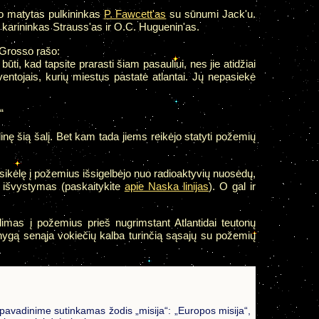
uvo matytas pulkininkas
P. Fawcett'as
su sūnumi Jack'u.
 karininkas Strauss'as ir O.C. Huguenin'as.
Grosso rašo:
 būti, kad tapsite prarasti šiam pasauliui, nes jie atidžiai
ventojais, kurių miestus pastatė atlantai. Jų nepasiekė
“
nę šią šalį. Bet kam tada jiems reikėjo statyti požemių
ersikėlę į požemius išsigelbėjo nuo radioaktyvių nuosėdų,
 išvystymas (paskaitykite
apie Naska linijas
). O gal ir
limas į požemius prieš nugrimstant Atlantidai teutonų
knygą senąja vokiečių kalba turinčią sąsajų su požemių
pavadinime sutinkamas žodis „misija“: „Europos misija“,