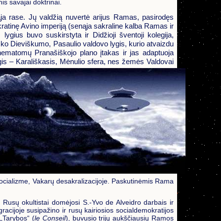
nis savajai doktrinai.
ąja rase. Jų valdžią nuvertė arijus Ramas, pasirodęs
kratinę Avino imperiją (senąja sakraline kalba Ramas ir
ygius buvo suskirstyta ir Didžioji šventoji kolegija,
ško Dieviškumo, Pasaulio valdovo lygis, kurio atvaizdu
 nematomų Pranašiškojo plano įtakas ir jas adaptuoja
gis – Karališkasis, Mėnulio sfera, nes žemės Valdovai
ir socializme, Vakarų desakralizacijoje. Paskutinėmis Rama
 Rusų okultistai domėjosi S.-Yvo de Alveidro darbais ir
racijoje susipažino ir rusų kairiosios socialdemokratijos
 „Tarybos“ (
le Conseil
), buvusio trijų aukščiausių Ramos