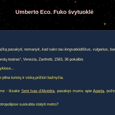
Umberto Eco. Fuko švytuoklė
ažką pasakyti, nemanyk, kad sako tau lengvabūdiškus, vulgarius, banali
 protų teatras“, Venezia, Zanfretti, 1583, 36 pokalbis
yklose...
ilna turistų ir viską prižiūri bažnyčia.
žeme - išsakė
Sent Ivas d'Alvėdra
, pasakęs mums apie
Agartą
, pože
tropolijose suskubta statyti metro?