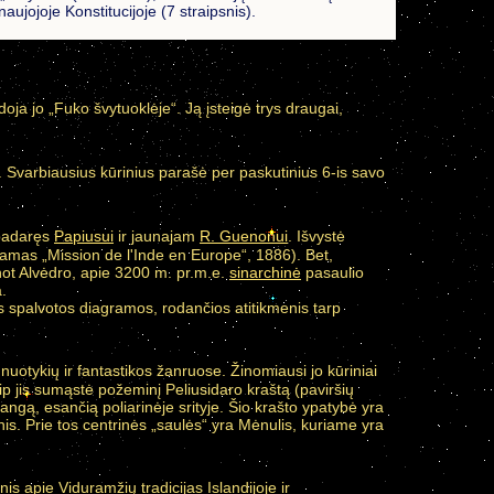
aujojoje Konstitucijoje (7 straipsnis).
udoja jo „Fuko švytuoklėje“. Ją įsteigė trys draugai,
. Svarbiausius kūrinius parašė per paskutinius 6-is savo
 padaręs
Papiusui
ir jaunajam
R. Guenonui
. Išvystė
damas „Mission de l'Inde en Europe“, 1886). Bet,
not Alvėdro, apie 3200 m. pr.m.e.
sinarchinė
pasaulio
.
s spalvotos diagramos, rodančios atitikmenis tarp
uotykių ir fantastikos žanruose. Žinomiausi jo kūriniai
aip jis sumąstė požeminį Peliusidaro kraštą (paviršių
o angą, esančią poliarinėje srityje. Šio krašto ypatybė yra
nis. Prie tos centrinės „saulės“ yra Mėnulis, kuriame yra
s apie Viduramžių tradicijas Islandijoje ir