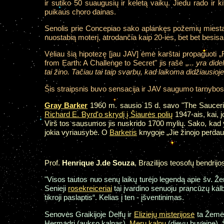
ir sutiko 50 suaugusių ir keletą vaikų. Jiedu rado ir ki
puikaus choro dainas.
Senolis prie Concepiao sako aplankęs požemių miestą, 
nuostabią moterį, atrodančia kaip 20-ies, bet bet besi
Vėliau šią hipotezę [jau JAV] ėmė karštai propaguoti 
from Earth: A Challenge to Secret" jis rašė „
... yra did
tai žino. Tačiau tai taip svarbu, kad laikoma didžiausioje
Šis straipsnis buvo sensacija ir JAV saugumo tarnybo
Gray Barker
1960 m. sausio 15 d. savo "The Sauceria
Richard E. Byrd'o skrydį į Šiaurės polių
1947-ais, kai, 
Virš tos sausumos jis nuskrido 1700 mylių. Sako, kad y
jokia vyriausybė. O
Barkeris
knygoje „Jie žinojo perdau
Prof.
Henrique J.de Souza
, Brazilijos teosofų bendrij
"Visos tautos nuo senų laikų turėjo legendą apie šv. Že
Senieji
rosekreiceriai
tai įvardino senuoju prancūzų kal
tikroji paslaptis“. Kelias į ten - įšventinimas.
Senovės Graikijoje Delfų ir
Eliziejų misterijose
ta Žemė 
Hermadri (aukso kalnas),
Meru kalnu
(dievų buveine). 