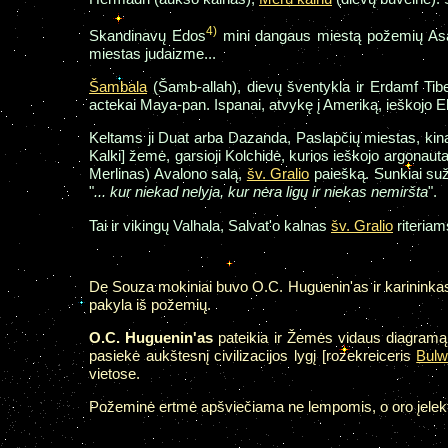
4)
Skandinavų Edos
mini dangaus miestą požemių Asa
miestas judaizme...
Šambala
(Šamb-allah), dievų šventykla ir Erdamf Tibe
actekai Maya-pan. Ispanai, atvykę į Ameriką, ieškojo El 
Keltams ji Duat arba Dazanda, Paslapčių miestas, kinai
Kalki] žemė, garsioji Kolchidė, kurios ieškojo argonauta
Merlinas) Avalono salą,
šv. Gralio
paiešką. Sunkiai suže
"
... kur niekad nelyja, kur nėra ligų ir niekas nemiršta
".
Tai ir vikingų Valhala, Salvat'o kalnas
šv. Gralio
riteria
De Souza mokiniai buvo O.C. Huguenin'as ir karininka
pakyla iš požemių.
O.C. Huguenin'as
pateikia ir Žemės vidaus diagramą
pasiekė aukštesnį civilizacijos lygį [rozekreiceris
Bulw
vietose.
Požeminė ertmė apšviečiama ne lempomis, o oro įelektri