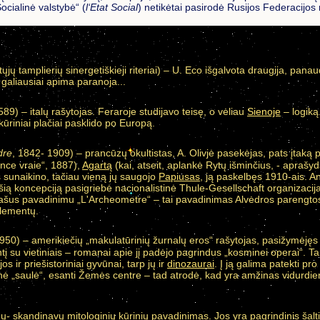
ocialinė valstybė“ (
l‘Etat Social
) netikėtai pasirodė Rusijos Federacijos n
tųjų tamplierių sinergetiškieji riteriai) – U. Eco išgalvota draugija, pana
s galiausiai apima paranoja...
89) – italų rašytojas. Feraroje studijavo teisę, o vėliau
Sienoje
– logiką
kūriniai plačiai pasklido po Europą.
dre
, 1842- 1909) – prancūzų okultistas, A. Olivjė pasekėjas, pats įtaką
ance vraie“, 1887),
Agartą
(kai, atseit, aplankė Rytų išminčius, - aprašy
 sunaikino, tačiau vieną jų saugojo
Papiusas
, ją paskelbęs 1910-ais. A
šią koncepciją pasigriebė nacionalistinė Thule-Gesellschaft organizacija
užrašus pavadinimu „L'Archeometre“ – tai pavadinimas Alvėdros parengto
 elementų.
950) – amerikiečių „makulatūrinių žurnalų eros“ rašytojas, pasižymėjęs n
tį su vietiniais – romanai apie jį padėjo pagrindus „kosminei operai“. T
s ir priešistoriniai gyvūnai, tarp jų ir
dinozaurai
. Į ją galima patekti pr
rinė „saulė“, esanti Žemės centre – tad atrodė, kad yra amžinas vidurdie
- skandinavų mitologinių kūrinių pavadinimas. Jos yra pagrindinis šaltini