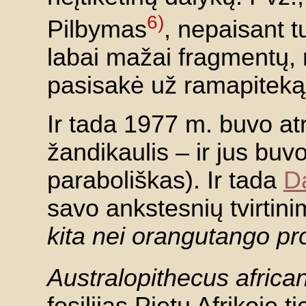
6)
Pilbymas
, nepaisant tu
labai mažai fragmentų, 
pasisakė už ramapiteką 
Ir tada 1977 m. buvo a
žandikaulis – ir jus bu
paraboliškas). Ir tada
D
savo ankstesnių tvirtini
kita nei orangutango pr
Australopithecus africa
fosilijas Pietų Afrikoje