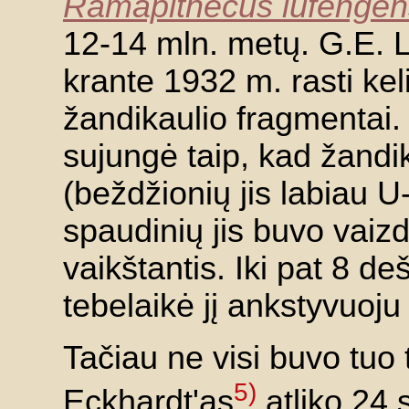
Ramapithecus lufengen
12-14 mln. metų. G.E. 
krante 1932 m. rasti keli 
žandikaulio fragmentai.
sujungė taip, kad žandi
(beždžionių jis labiau 
spaudinių jis buvo vaiz
vaikštantis. Iki pat 8 d
tebelaikė jį ankstyvuoju
Tačiau ne visi buvo tuo t
5)
Eckhardt'as
atliko 24 