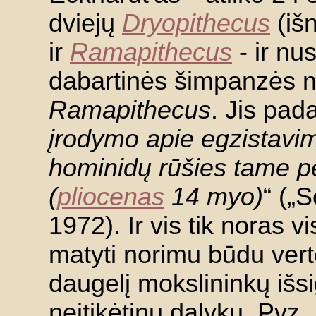
dviejų
Dryopithecus
(iš
ir
Ramapithecus
- ir nus
dabartinės šimpanzės 
Ramapithecus
. Jis pad
įrodymo apie egzistavim
hominidų rūšies tame p
(
pliocenas
14 myo)
“ („S
1972). Ir vis tik noras v
matyti norimu būdu ver
daugelį mokslininkų išsi
neįtikėtinų dalykų. Pvz.,