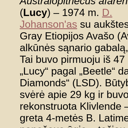
Australopithecus afaren
(
Lucy
) – 1974 m.
D.
Johanson'as
su aukštes
Gray Etiopijos Avašo (
alkūnės sąnario gabalą, 
Tai buvo pirmuoju iš 47
„Lucy“ pagal „Beetle“ da
Diamonds“ (LSD). Būtyb
svėrė apie 29 kg ir buv
rekonstruota Klivlende –
greta 4-metės B. Latime