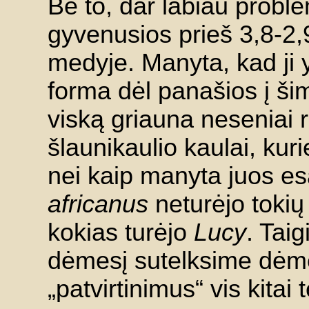
Be to, dar labiau proble
gyvenusios prieš 3,8-2,9
medyje. Manyta, kad ji
forma dėl panašios į š
viską griauna neseniai 
šlaunikaulio kaulai, kur
nei kaip manyta juos es
africanus
neturėjo tokių
kokias turėjo
Lucy
. Taig
dėmesį sutelksime dėme
„patvirtinimus“ vis kitai t