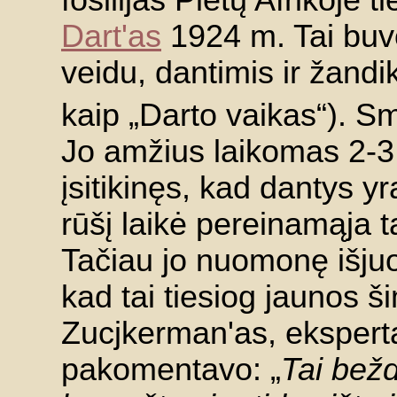
Dart'as
1924 m. Tai buvo
veidu, dantimis ir žand
kaip „Darto vaikas“). 
Jo amžius laikomas 2-3
įsitikinęs, kad dantys y
rūšį laikė pereinamąja t
Tačiau jo nuomonę išjuok
kad tai tiesiog jaunos š
Zucjkerman'as, eksper
pakomentavo: „
Tai bežd