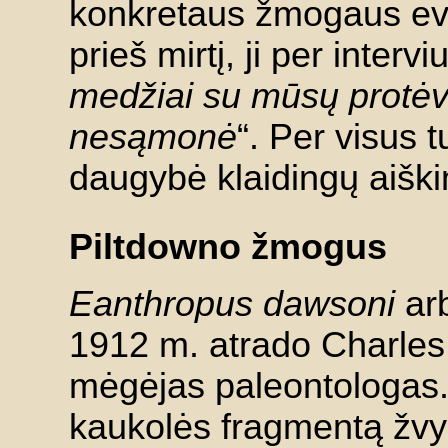
konkretaus žmogaus evo
prieš mirtį, ji per interv
medžiai su mūsų protėvi
nesąmonė
“. Per visus
daugybė klaidingų aiški
Piltdowno žmogus
Eanthropus dawsoni
arb
1912 m. atrado Charles
mėgėjas paleontologas. 
kaukolės fragmentą žvyr