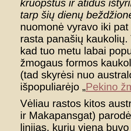
kruopštus ir atidus ištyr
tarp šių dienų beždžionė
nuomonė vyravo iki pat 
rasta panašių kaukolių. 
kad tuo metu labai pop
žmogaus formos kaukole
(tad skyrėsi nuo austral
išpopuliarėjo „
Pekino ž
Vėliau rastos kitos austr
ir Makapansgat) parodė 
linijas, kurių viena buvo „