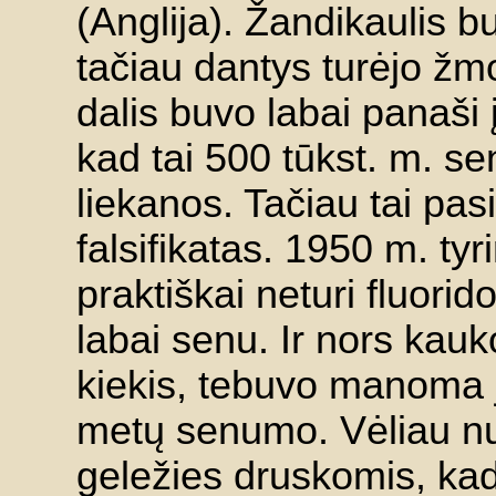
(Anglija). Žandikaulis 
tačiau dantys turėjo ž
dalis buvo labai panaši
kad tai 500 tūkst. m. 
liekanos. Tačiau tai pas
falsifikatas. 1950 m. ty
praktiškai neturi fluorido
labai senu. Ir nors kau
kiekis, tebuvo manoma j
metų senumo. Vėliau nus
geležies druskomis, ka