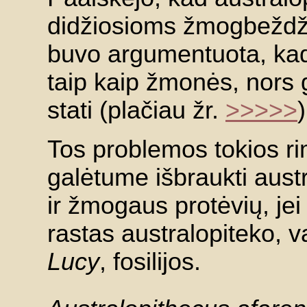
didžiosioms žmogbeždži
buvo argumentuota, ka
taip kaip žmonės, nors ga
stati (plačiau žr.
>>>>>
)
Tos problemos tokios ri
galėtume išbraukti aust
ir žmogaus protėvių, je
rastas australopiteko, 
Lucy
, fosilijos.