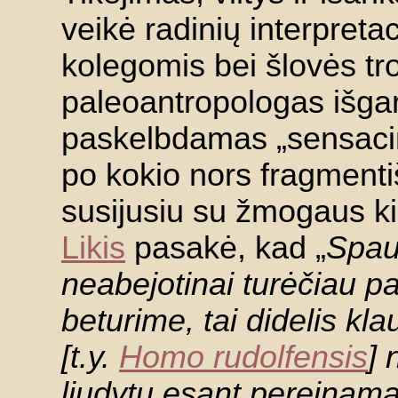
veikė radinių interpreta
kolegomis bei šlovės t
paleoantropologas išgar
paskelbdamas „sensacin
po kokio nors fragmentiš
susijusiu su žmogaus ki
Likis
pasakė, kad „
Spau
neabejotinai turėčiau pa
beturime, tai didelis kla
[t.y.
Homo rudolfensis
] 
liudytų esant
pereinamąj