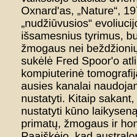
Oxnard'as, „Nature“, 197
„nudžiūvusios“ evoliucijo
išsamesnius tyrimus, buv
žmogaus nei beždžionių
sukėlė Fred Spoor'o atli
kompiuterinė tomografij
ausies kanalai naudojam
nustatyti. Kitaip sakant,
nustatyti kūno laikysen
primatų, žmogaus ir homi
Paaiškėjo, kad australop