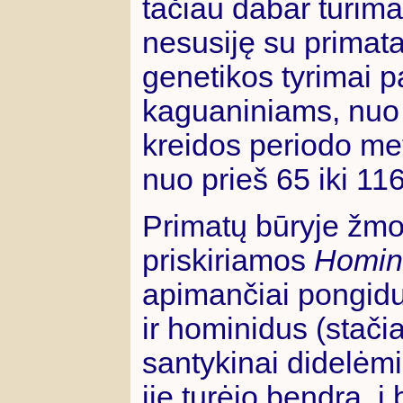
tačiau dabar turima
nesusiję su primat
genetikos tyrimai pa
kaguaniniams, nuo ku
kreidos periodo met
nuo prieš 65 iki 11
Primatų būryje žm
priskiriamos
Homin
apimančiai pongidu
ir hominidus (stači
santykinai didelėm
jie turėjo bendrą, 