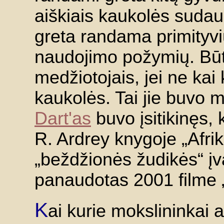
aiškiais kaukolės suda
greta randama primityvi
naudojimo požymių. Būtų
medžiotojais, jei ne kai
kaukolės. Tai jie buvo 
Dart'as
buvo įsitikinęs, 
R. Ardrey knygoje „Afrik
„beždžionės žudikės“ įva
panaudotas 2001 filme 
K
ai kurie mokslininkai 