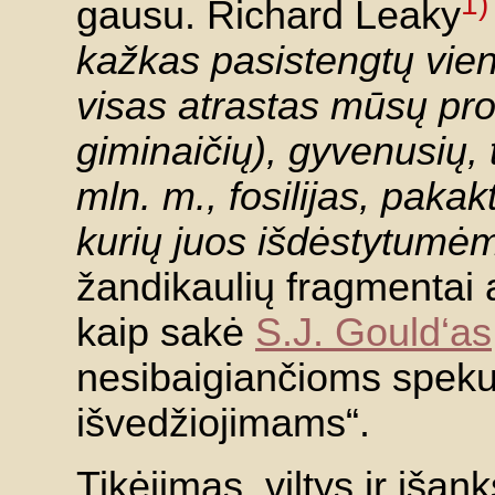
1)
gausu. Richard Leaky
kažkas pasistengtų vie
visas atrastas mūsų prot
giminaičių), gyvenusių, t
mln. m., fosilijas, pakak
kurių juos išdėstytumė
žandikaulių fragmentai a
kaip sakė
S.J. Gould‘as
nesibaigiančioms spekul
išvedžiojimams“.
Tikėjimas, viltys ir iša