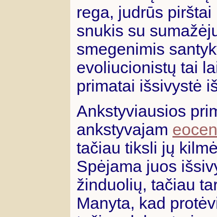
rega, judrūs piršta
snukis su sumažėjus
smegenimis santyk
evoliucionistų tai l
primatai išsivystė i
Ankstyviausios prim
ankstyvajam
eocen
tačiau tiksli jų kilmė
Spėjama juos išsiv
žinduolių, tačiau ta
Manyta, kad protėvi