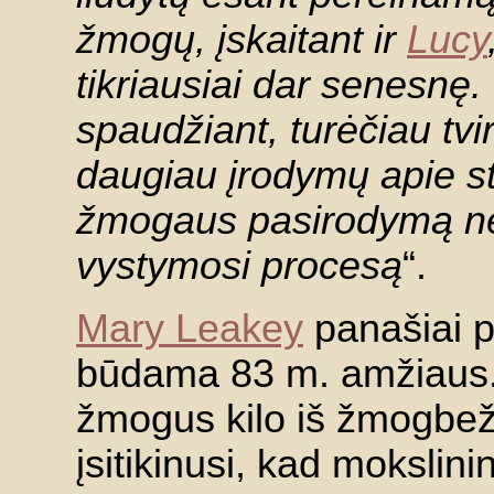
žmogų, įskaitant ir
Lucy
tikriausiai dar senesnę.
spaudžiant, turėčiau tvir
daugiau įrodymų apie s
žmogaus pasirodymą nei
vystymosi procesą
“.
Mary Leakey
panašiai p
būdama 83 m. amžiaus. N
žmogus kilo iš žmogbežd
įsitikinusi, kad mokslin