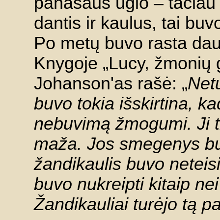
panašaus ūgio – tačia
dantis ir kaulus, tai bu
Po metų buvo rasta dau
Knygoje „Lucy, žmonių g
Johanson'as rašė: „
Netu
buvo tokia išskirtina, 
nebuvimą žmogumi. Ji t
maža. Jos smegenys bu
žandikaulis buvo neteis
buvo nukreipti kitaip ne
Žandikauliai turėjo tą pa