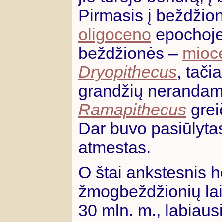
Pirmasis į beždži
oligoceno
epochoje
beždžionės –
mioc
Dryopithecus
, tači
grandžių nerandama
Ramapithecus
grei
Dar buvo pasiūlyt
atmestas.
O štai ankstesnis 
žmogbeždžionių lai
30 mln. m., labiausi