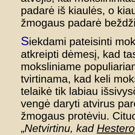
padarė iš kiaulės, o kiau
žmogaus padarė beždži
S
iekdami pateisinti mo
atkreipti dėmesį, kad t
moksliniame populiariam
tvirtinama, kad keli mo
telaikė tik labiau išsivy
vengė daryti atvirus pa
žmogaus protėviu. Cituo
„
Netvirtinu, kad
Hestero