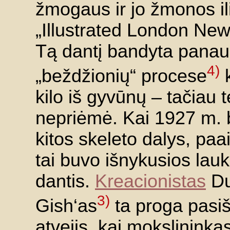
žmogaus ir jo žmonos il
„Illustrated London News
Tą dantį bandyta panau
4)
„beždžionių“ procese
k
kilo iš gyvūnų –
tačiau t
nepriėmė. Kai 1927 m. 
kitos skeleto dalys, paa
tai buvo išnykusios lauk
dantis.
Kreacionistas
Du
3)
Gish‘as
ta proga pasiš
atvejis, kai mokslinink