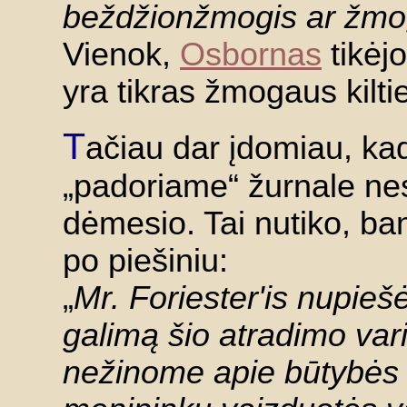
beždžionžmogis ar žmo
Vienok,
Osbornas
tikėj
yra tikras žmogaus kilti
T
ačiau dar įdomiau, kad
„padoriame“ žurnale ne
dėmesio. Tai nutiko, ba
po piešiniu:
„
Mr. Foriester'is nupieš
galimą šio atradimo var
nežinome apie būtybės f