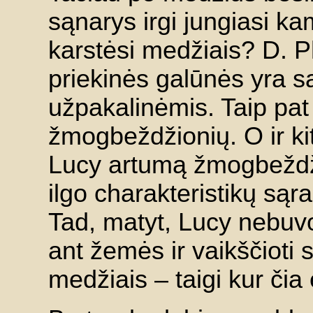
sąnarys irgi jungiasi ka
karstėsi medžiais? D. P
priekinės galūnės yra sa
užpakalinėmis. Taip pat i
žmogbeždžionių. O ir kit
Lucy artumą žmogbeždž
ilgo charakteristikų sąra
Tad, matyt, Lucy nebuvo 
ant žemės ir vaikščioti s
medžiais – taigi kur čia 