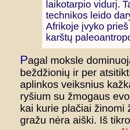
laikotarpio vidurį. 
technikos leido dar
Afrikoje įvyko prieš 
karštų paleoantrop
P
agal moksle dominuoja
beždžionių ir per atsiti
aplinkos veiksnius kažka
ryšium su žmogaus evol
kai kurie plačiai žinomi 
gražu nėra aiški. Iš tik