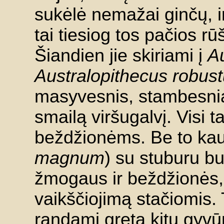
sukėlė nemažai ginčų, i
tai tiesiog tos pačios rū
Šiandien jie skiriami į
Au
Australopithecus robus
masyvesnis, stambesniai
smailą viršugalvį. Visi t
beždžionėms. Be to kau
magnum
) su stuburu bu
žmogaus ir beždžionės, 
vaikščiojimą stačiomis. 
randami greta kitų gyvū