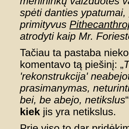
menininkų vaizduotės vai
spėti danties ypatumai,
primityvus
Pithecanthr
atrodyti kaip Mr. Fories
Tačiau ta pastaba niek
komentavo tą piešinį: „
T
'rekonstrukcija' neabejot
prasimanymas, neturinti
bei, be abejo, netikslus
kiek
jis yra netikslus.
Prie viso to dar pridėk