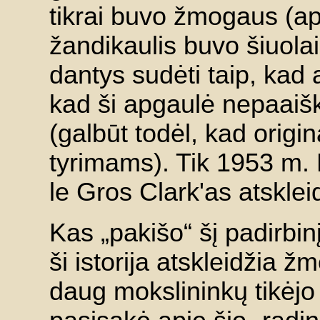
tikrai buvo žmogaus (a
žandikaulis buvo šiuola
dantys sudėti taip, kad 
kad ši apgaulė nepaaišk
(galbūt todėl, kad origi
tyrimams). Tik 1953 m. K
le Gros Clark'as atskleid
Kas „pakišo“ šį padirbinį
ši istorija atskleidžia ž
daug mokslininkų tikėjo 