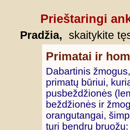
Prieštaringi an
Pradžia,
skaitykite tę
Primatai ir hom
Dabartinis žmogus
primatų būriui, kuri
pusbeždžionės (lemūr
beždžionės ir žmog
orangutangai, šimpa
turi bendrų bruožų: 