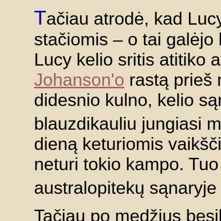
T
ačiau atrodė, kad Lucy
stačiomis – o tai galėjo
Lucy kelio sritis atitiko 
Johanson'o
rastą prieš 
didesnio kulno, kelio są
blauzdikauliu jungiasi
dieną keturiomis vaikšč
neturi tokio kampo. Tuo t
australopitekų sąnaryje
Tačiau po medžius besi