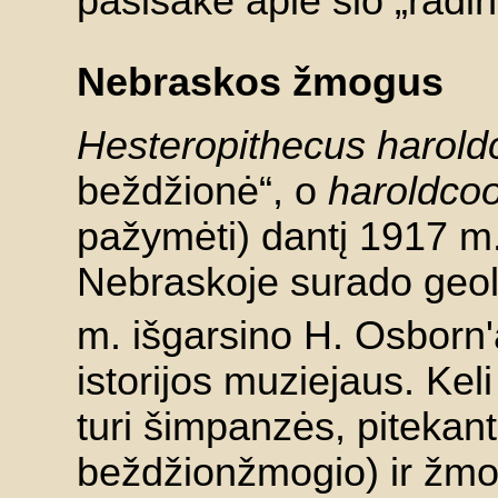
pasisakė apie šio „radin
Nebraskos žmogus
Hesteropithecus harold
beždžionė“, o
haroldcoo
pažymėti) dantį 1917 m
Nebraskoje surado geol
m. išgarsino H. Osborn
istorijos muziejaus. Keli
turi šimpanzės, pitekant
beždžionžmogio) ir žm