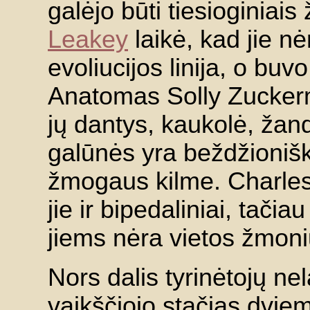
galėjo būti tiesioginiai
Leakey
laikė, kad jie n
evoliucijos linija, o bu
Anatomas Solly Zuckerm
jų dantys, kaukolė, žand
galūnės yra beždžioniški
žmogaus kilme. Charles
jie ir bipedaliniai, tači
jiems nėra vietos žmonių
Nors dalis tyrinėtojų ne
vaikščiojo stačias dvie