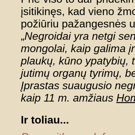
įsitikinęs, kad vieno žm
požiūriu pažangesnės už
„
Negroidai yra netgi sen
mongolai, kaip galima įr
plaukų, kūno ypatybių, t
jutimų organų tyrimų, bet
Įprastas suaugusio ne
kaip 11 m. amžiaus
Hom
Ir toliau...