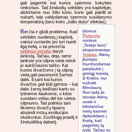
gali pagerinti kai kurios spermos kokybės
veiksnius. Tad žinduolių sėklidės yra kapšelyje,
atskirtame nuo šilto kūno, kuris gali pakilti ar
nukarti, taip valdydamas spermos susidarymo
temperatūrą (tarsi koks „šalto dušo“ efektas).
B
Įdomus
et čia ir glūdi problema. Kad
Plutarcho
sėklidės nusileistų į kapšelį,
mintinis
vaisiui vystantis jos turi nueiti
„Tesėjo laivo“
ilgą kelią, o tai priverčia
eksperimentas.
sėkliniui virželiui
daryti
Tesėjas
, Atėnų
lankstą. Tačiau, deja, tame
įkūrėjas,
lankste yra silpna vieta netoli
triumfuodamas
jo aukščiausio taško. Kai
parplaukė į
kurios išvaržoms į tą silpną
gimtąjį miestą
vietą gali pasistumti žarnos
iš Kretos, kur
dalis. Esant kai kurios
nužudė
išvaržos gali būti įgimtos – kai
Minotaurą.
dalis žarnų leidžiasi kartu su
Nuo tada jis
lytinėmis liaukomis, o kitos
stovėjo Atėnų
susidaro vėliau dėl tos vietos
uoste ir
silpnumo. Tad polinkis tam
tūkstančius
tikriems išvaržų tipams
metų kasmet
atspindi mūsų evoliucijos
išplaukdavo į
sluoksnius: žuviškąją praeitį ir
Kretą, kad
žinduolišką dabartį.
pagerbtų tą
įvykį. Tačiau su