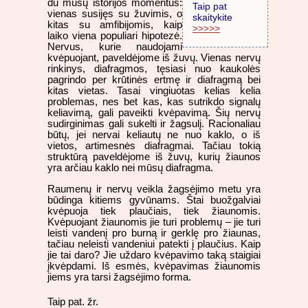
du mūsų istorijos momentus:
Taip pat
vienas susijęs su žuvimis, o
skaitykite
kitas su amfibijomis, kaip
>>>>>
laiko viena populiari hipotezė.
Nervus, kurie naudojami
kvėpuojant, paveldėjome iš žuvų. Vienas nervų
rinkinys, diafragmos, tęsiasi nuo kaukolės
pagrindo per krūtinės ertmę ir diafragmą bei
kitas vietas. Tasai vingiuotas kelias kelia
problemas, nes bet kas, kas sutrikdo signalų
keliavimą, gali paveikti kvėpavimą. Šių nervų
sudirginimas gali sukelti ir žagsulį. Racionaliau
būtų, jei nervai keliautų ne nuo kaklo, o iš
vietos, artimesnės diafragmai. Tačiau tokią
struktūrą paveldėjome iš žuvų, kurių žiaunos
yra arčiau kaklo nei mūsų diafragma.
Raumenų ir nervų veikla žagsėjimo metu yra
būdinga kitiems gyvūnams. Štai buožgalviai
kvėpuoja tiek plaučiais, tiek žiaunomis.
Kvėpuojant žiaunomis jie turi problemų – jie turi
leisti vandenį pro burną ir gerklę pro žiaunas,
tačiau neleisti vandeniui patekti į plaučius. Kaip
jie tai daro? Jie uždaro kvėpavimo taką staigiai
įkvėpdami. Iš esmės, kvėpavimas žiaunomis
jiems yra tarsi žagsėjimo forma.
Taip pat. žr.