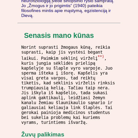
neurofiziologiją įvedė sinopsinio ryšio sampratą.
Jo „Žmogus ir jo prigimtis“ (1940) pateikia
filosofines mintis apie mąstymą, egzistenciją ir
Dievą.
Senasis mano kūnas
Norint suprasti žmogaus kūną, reikia
suprasti, kaip jis vystėsi bėgant
**)
laikui. Paimkim sėklinį virželį
,
kuris jungia sėklidės prielipą
kapšelyje su šlaple vyro varpoje. Juo
sperma išteka į išorę. Kapšelis yra
visai greta varpos, tad reiktų
tikėtis, kad sėklinis virželis rinksis
trumpiausią kelią. Tačiau taip nėra.
Jis iškyla iš kapšelio, tada sukasi
aplink gaktikaulį, leidžiasi žemyn
kanalu žemiau šlaunikaulio sąnario ir
galiausiai keliauja link šlaplės. Tai
gerokai painioja medicinos studentus
bei sukelia problemų kai kuriems
vyrams, turintiems išvaržą.
Žuvų palikimas