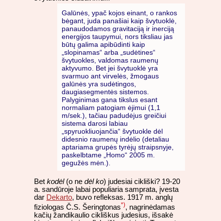
Galūnės, ypač kojos einant, o rankos
bėgant, juda panašiai kaip švytuoklė,
panaudodamos gravitaciją ir inerciją
energijos taupymui, nors tiksliau jas
būtų galima apibūdinti kaip
„slopinamas“ arba „sudėtines“
švytuokles, valdomas raumenų
aktyvumo. Bet jei švytuoklė yra
svarmuo ant virvelės, žmogaus
galūnės yra sudėtingos,
daugiasegmentės sistemos.
Palyginimas gana tikslus esant
normaliam patogiam ėjimui (1,1
m/sek.), tačiau padudėjus greičiui
sistema darosi labiau
„spyruokliuojančia“ švytuokle dėl
didesnio raumenų indėlio (detaliau
aptariama grupės tyrėjų straipsnyje,
paskelbtame „Homo“ 2005 m.
gegužės mėn.).
Bet
kodėl
(o ne
dėl ko
) judesiai cikliški? 19-20
a. sandūroje labai populiaria samprata, įvesta
dar
Dekarto
, buvo refleksas. 1917 m. anglų
*)
fiziologas Č.S. Šeringtonas
, nagrinėdamas
kačių žandikaulio cikliškus judesius, išsakė