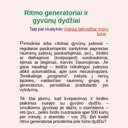
Ritmo generatoriai ir
gyvūnų dydžiai
Taip pat skaitykite
Vidiniai laikrodžiai mūsų
kūne
P
eriodiniai arba cikliniai gyvūnų judesiai –
reguliariai pasikartojantis santykinai paprastas
raumenų judesių pasikartojimas, pvz., širdies
ar diafragmos (kvėpuojant) susitraukimai,
ėjimas ar bėgimas, karvės žiaumojimas. Jie
gana naudingi – leidžia reikalingus judesius
atlikti automatiškai, apie juos nesusimąstant.
Tereikalinga „programa“, įrašyta į nervų
ląsteles, valdančias raumenų grupę, ir
generatorius, periodiškai pradedantis jos
vykdymą.
Tik štai įdomu, kad kvėpavimas ir širdies
plakimas susijęs su gyvūno dydžiu –
smulkiems gyvūnas jie dažni, o stambiems –
reti (pvz., pelės širdis susitraukia apie 500 kartų
per minutę, o dramblio – vos 25). Bet kodėl
ritmo generatoriai prisiderina prie kūno dydžio?