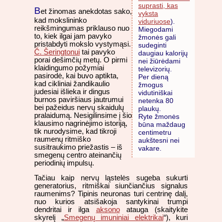
suprasti, kas
B
et žinomas anekdotas sako,
vyksta
kad mokslininko
viduriuose
).
reikšmingumas priklauso nuo
Miegodami
to, kiek ilgai jam pavyko
žmonės gali
pristabdyti mokslo vystymąsi.
sudeginti
Č. Šeringtonui
tai pavyko
daugiau kalorijų
porai dešimčių metų. O pirmi
nei žiūrėdami
klaidingumo požymiai
televizorių.
pasirodė, kai buvo aptikta,
Per dieną
kad cikliniai žandikaulio
žmogus
judesiai išlieka ir dingus
vidutiniškai
burnos paviršiaus jautrumui
netenka 80
bei pažeidus nervų skaidulų
plaukų.
pralaidumą. Nesigilinsime į šio
Ryte žmonės
klausimo nagrinėjimo istoriją,
būna maždaug
tik nurodysime, kad tikroji
centimetru
raumenų ritmiško
aukštesni nei
susitraukimo priežastis – iš
vakare.
smegenų centro ateinančių
periodinių impulsų.
Tačiau kaip nervų ląstelės sugeba sukurti
generatorius, ritmiškai siunčiančius signalus
raumenims? Tipinis neuronas turi centrinę dalį,
nuo kurios atsišakoja santykinai trumpi
dendritai ir ilga
aksono
atauga (skaitykite
skyrelį „
Smegenų imuniniai elektrikai
“), kuri