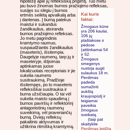
hipotezę apie jų refleksišką prigimtį. Tuo metu
jau buvo žinomas burnos pražiojimo refleksas,
susijęs su slėgiu į
burnos
Kai kurie
ertmės seilėtą apvalkalą arba
faktai:
į dantenas. Į burną patekus
maistui ir sukandus
Žmogaus kūne
žandikaulius, atsiranda
yra 206 kaulai,
burnos pražiojimo refleksas.
106 jų
Jo metu pagrindinis
plaštakose ir
kramtymo raumuo,
pėdose
suspaudžiantis žandikaulius
(atitinkamai 54
(maseteris), išsitempia.
ir 52.
Daugelyje raumenų, tarp jų ir
Žmogaus
maseteryje, ištįsimas
smegenys
aptinkamas juose
nustoja augti
lokalizuotais receptoriais ir jie
sulaukus 18 m.
sukelia raumens
Perdimas
susitraukimą. Pradžioje
padeda
išsitempęs, po to maseteris
sumažinti
refleksiškai susitraukia ir
aukštą
burna užsičiaupia. O tai vėl
kraujospūdį ir
sukelia maisto spaudimą į
teigiamai
burnos paviršių ir reflektorinį
paveikia
antagonistinių raumenų
žmogaus
suveikimą, vėl praveriančių
sveikatą.
burną. Dviejų refleksų
(taip pat
pakaitinis aktyvumas ir
skaitykite
užtikrina ritmišką kramtymą.
Perdimas leidžia