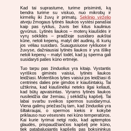
Kad tai suprastume, turime prisiminti, ką
bendra turime su viskuo, nuo mikrobų ir
kirmėlių iki žuvų ir primatų.
Sėklinio virželio
atveju žmogaus lytinės liaukos vystėsi panašiai
kaip pas ryklius, žuvis bei kitus kaulinius
gyvūnus. Lytinės liaukos – moterų kiaušidės ir
vyrų sėklidės – pradžioje susidaro aukštai
kūne, netoli kepenų, matyt dėl audinių, iš kurių
jos vėliau susidaro. Suaugusiuose rykliuose ir
žuvyse, dažniausiai lytinės liaukos ir yra išlikę
netoli kepenų – matyt todėl, kad jų sperma gali
susidaryti paties kūno ertmėje.
Tuo tarpu pas žinduolius yra kitaip. Vystantis
vyriškos giminės vaisiui, lytinės liaukos
leidžiasi. Moteriškos lyties vaisiui jos leidžiasi iš
centrinės dalies prie gimdos ir kiaušintakių. Tai
užtikrina, kad kiaušinėliui neteks ilgai keliauti,
kad būtų apvaisintas. Vyrams lytinės liaukos
nusileidžia dar žemiau, į sėklidžių kapšelį. Tai
labai svarbu sveikos spermos susidarymui.
Viena galimų priežasčių tam, kad žinduoliai yra
šiltakraujai, o spermos kiekis ir kokybė
priklauso nuo vėsesnės nei kūno temperatūros.
Kai kurie tyrimai netgi rodo, kad aptemptos
glaudės, prispaudžiančios kapšelį prie kūno,
tiek patabaluojantis kapšelis pas boksininkus