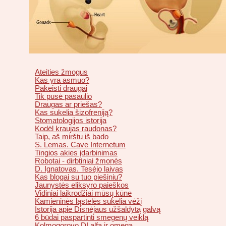
Ateities žmogus
Kas yra asmuo?
Pakeisti draugai
Tik pusė pasaulio
Draugas ar priešas?
Kas sukelia šizofreniją?
Stomatologijos istorija
Kodėl kraujas raudonas?
Taip, aš mirštu iš bado
S. Lemas. Cave Internetum
Tingios akies įdarbinimas
Robotai - dirbtiniai žmonės
D. Ignatovas. Tesėjo laivas
Kas blogai su tuo piešiniu?
Jaunystės eliksyro paieškos
Vidiniai laikrodžiai mūsų kūne
Kamieninės ląstelės sukelia vėžį
Istorija apie Disnėjaus užšaldytą galvą
6 būdai paspartinti smegenų veiklą
Kolmogorovo DI alfa ir omega