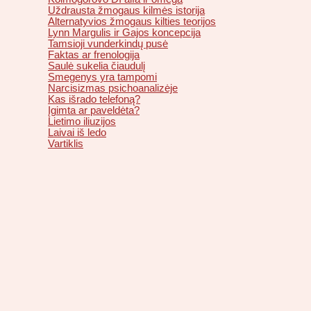
Uždrausta žmogaus kilmės istorija
Alternatyvios žmogaus kilties teorijos
Lynn Margulis ir Gajos koncepcija
Tamsioji vunderkindų pusė
Faktas ar frenologija
Saulė sukelia čiaudulį
Smegenys yra tampomi
Narcisizmas psichoanalizėje
Kas išrado telefoną?
Įgimta ar paveldėta?
Lietimo iliuzijos
Laivai iš ledo
Vartiklis