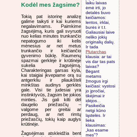
laiku laivas
Kodėl mes žagsime?
ėmė irti, jo
detalės buvo
Tokią pat istorinę analizę
keičiamos:
galime taikyti ir kai kuriems
lentos, irklai,
negalavimams. Paimkime
burės ir t.t.
žagsėjimą, kuris gali svyruoti
Galiausiai laive
nuo kelias minutes trunkančio
neliko jokių
nepatogumo iki kelis
originalių dalių.
mėnesius ar net metus
Ir tada
trunkančio ir keičiančio
Plutarchas
gyvenimo būklę. Raumenų
klausia: ar tai
spazmai gerklėje ir krūtinėje
vis dar tas pats
sukelia žagsėjimą.
laivas?
Charakteringas garsas kyla,
Bėgant
kai staigiai įkvepiame orą su
metams
antgerkliu ir pliaukšteli
žmogus irgi
minkštas audinys gerklės
keičiasi: vystosi
gale. Visi tie judesiai yra
jo įpročiai,
instinktyvūs, žagsim be jokios
tikėjimai ir
minties. Jis gali kilti dėl
idėjos...
daugelio priežasčių –
Pasikeičia
valgome per greitai ar
netgi kūno
perdaug, ar net rimtų
ląstelės. Ir
priežasčių, tokių kaip auglys
lieka
krūtinėje.
klausimas:
„kas esame
Žagsėjimas atskleidžia bent
mes”?