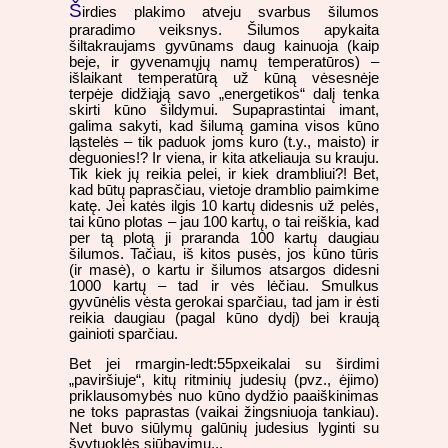
Š
irdies plakimo atveju svarbus šilumos
praradimo veiksnys. Šilumos apykaita
šiltakraujams gyvūnams daug kainuoja (kaip
beje, ir gyvenamųjų namų temperatūros) –
išlaikant temperatūrą už kūną vėsesnėje
terpėje didžiąją savo „energetikos“ dalį tenka
skirti kūno šildymui. Supaprastintai imant,
galima sakyti, kad šilumą gamina visos kūno
ląstelės – tik paduok joms kuro (t.y., maisto) ir
deguonies!? Ir viena, ir kita atkeliauja su krauju.
Tik kiek jų reikia pelei, ir kiek drambliui?! Bet,
kad būtų paprasčiau, vietoje dramblio paimkime
katę. Jei katės ilgis 10 kartų didesnis už pelės,
tai kūno plotas – jau 100 kartų, o tai reiškia, kad
per tą plotą ji praranda 100 kartų daugiau
šilumos. Tačiau, iš kitos pusės, jos kūno tūris
(ir masė), o kartu ir šilumos atsargos didesni
1000 kartų – tad ir vės lėčiau. Smulkus
gyvūnėlis vėsta gerokai sparčiau, tad jam ir ėsti
reikia daugiau (pagal kūno dydį) bei kraują
gainioti sparčiau.
Bet jei rmargin-ledt:55pxeikalai su širdimi
„paviršiuje“, kitų ritminių judesių (pvz., ėjimo)
priklausomybės nuo kūno dydžio paaiškinimas
ne toks paprastas (vaikai žingsniuoja tankiau).
Net buvo siūlymų galūnių judesius lyginti su
švytuoklės siūbavimu...