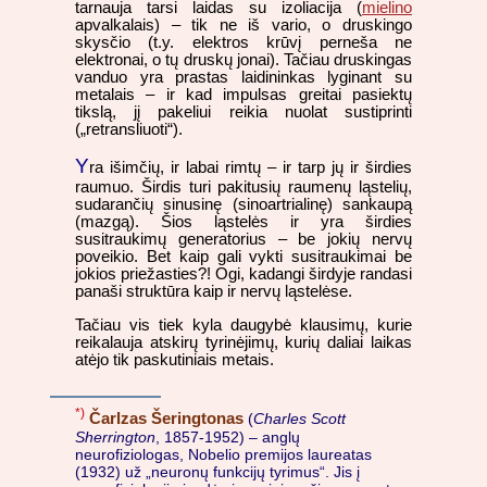
tarnauja tarsi laidas su izoliacija (
mielino
apvalkalais) – tik ne iš vario, o druskingo
skysčio (t.y. elektros krūvį perneša ne
elektronai, o tų druskų jonai). Tačiau druskingas
vanduo yra prastas laidininkas lyginant su
metalais – ir kad impulsas greitai pasiektų
tikslą, jį pakeliui reikia nuolat sustiprinti
(„retransliuoti“).
Y
ra išimčių, ir labai rimtų – ir tarp jų ir širdies
raumuo. Širdis turi pakitusių raumenų ląstelių,
sudarančių sinusinę (sinoartrialinę) sankaupą
(mazgą). Šios ląstelės ir yra širdies
susitraukimų generatorius – be jokių nervų
poveikio. Bet kaip gali vykti susitraukimai be
jokios priežasties?! Ogi, kadangi širdyje randasi
panaši struktūra kaip ir nervų ląstelėse.
Tačiau vis tiek kyla daugybė klausimų, kurie
reikalauja atskirų tyrinėjimų, kurių daliai laikas
atėjo tik paskutiniais metais.
*)
Čarlzas Šeringtonas
(
Charles Scott
Sherrington
, 1857-1952) – anglų
neurofiziologas, Nobelio premijos laureatas
(1932) už „neuronų funkcijų tyrimus“. Jis į