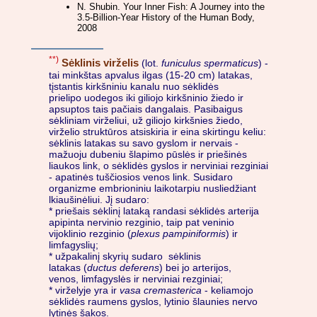
N. Shubin. Your Inner Fish: A Journey into the
3.5-Billion-Year History of the Human Body,
2008
**)
Sėklinis virželis
(lot.
funiculus spermaticus
) -
tai minkštas apvalus ilgas (15-20 cm) latakas,
tįstantis kirkšniniu kanalu nuo sėklidės
prielipo uodegos iki giliojo kirkšninio žiedo ir
apsuptos tais pačiais dangalais. Pasibaigus
sėkliniam virželiui, už giliojo kirkšnies žiedo,
virželio struktūros atsiskiria ir eina skirtingu keliu:
sėklinis latakas su savo gyslom ir nervais -
mažuoju dubeniu šlapimo pūslės ir priešinės
liaukos link, o sėklidės gyslos ir nerviniai rezginiai
- apatinės tuščiosios venos link. Susidaro
organizme embrioniniu laikotarpiu nusliedžiant
lkiaušinėliui. Jį sudaro:
* priešais sėklinį lataką randasi sėklidės arterija
apipinta nervinio rezginio, taip pat veninio
vijoklinio rezginio (
plexus pampiniformis
) ir
limfagyslių;
* užpakalinį skyrių sudaro sėklinis
latakas (
ductus deferens
) bei jo arterijos,
venos, limfagyslės ir nerviniai rezginiai;
* virželyje yra ir
vasa cremasterica
- keliamojo
sėklidės raumens gyslos, lytinio šlaunies nervo
lytinės šakos.