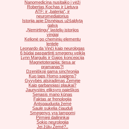
Nanomedicina nusitaiko į vėžį
Robertas Kochas ir Lietuva
ATF: ir „baterija“, ir
neuromediatorius
Istorija apie Disnėjaus užšaldytą
galvą
„Nemirtingų“ ląstelių istorijos
vingiai
Kelionė po cheminių elementų
lentelę
Leonardo da Vinči kaip neurologas
6 būdai paspartinti smegenų veiklą
Lynn Margulis ir Gajos koncepcija
Magnetoterapija: tiesa ar
pramanas?!
Dzeniškoji gama sinchronija
Kuo taps Homo sapiens?
Gyvybės atsiradimas Žemėje
Kaip garbanojasi plaukai?
Jaunystės eliksyro paieškos
Senasis mano kūnas
Faktas ar frenologija
Antspauduota žemė
Saulė sukelia čiaudulį
Smegenys yra tampomi
Pirmieji dailininkai
Šokio neurologija
Jei žūtų Žemė?..