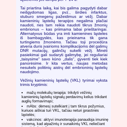
Tai priartina laiką, kai bis galima pagydyti dabar
neišgydomas ligas, pvz., širdies infarktus,
stuburo smegenų pažeidimus ar vėžį. Dabar
kamieninių ląstelių terapijos negalima plačiai
naudoti, nes tam reikia naudoti tikrus žmonių
embrionus – kas priimama labai prieštaringai.
Alternatyvus būdas yra imti kamienines ląsteles
iš bambagyslės, kas prieinama tik gana
turtingiems žmonėms. Tačiau toji procedūra
atveria duris įvairioms komplikacijoms dėl galimų
DNR mutacijų, galinčių sukelti vėžį. Minėti
pasiekimai gali sudaryti galimybę, jei reguliariai
„taisysime“ savo kūno „dalis“, gyventi tiek kiek
panorėsime. Ir kita vertus, naujas metodas
nesukels politinių aistrų dėl embrioninių ląstelių
naudojimo.
Vėžinių kamieninių ląstelių (VKL) tyrimai vyksta
trimis kryptimis:
mažų molekulių terapija: trikdyti vėžinių
kamieninių ląstelių signalų perdavimų kelius trikdant
auglių formavimąsi;
mAbs: dėmesį sutelkiant į tam tikrus požymius,
kuriuos aiškiai turi VKL, tačiau neturi įprastinės
ląstelės;
vakcinos: aktyvi imunoterapija panaudoja imuninę
sistemą, kad atpažintų ir sunaikintų VKL neliečiant