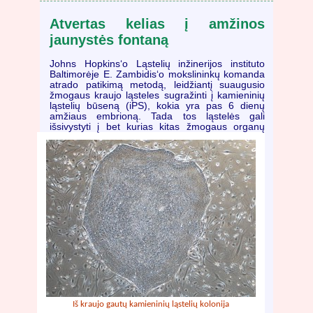
Atvertas kelias į amžinos
jaunystės fontaną
Johns Hopkins‘o Ląstelių inžinerijos instituto
Baltimorėje E. Zambidis‘o mokslininkų komanda
atrado patikimą metodą, leidžiantį suaugusio
žmogaus kraujo ląsteles sugražinti į kamieninių
ląstelių būseną (iPS), kokia yra pas 6 dienų
amžiaus embrioną. Tada tos ląstelės gali
išsivystyti į bet kurias kitas žmogaus organų
Iš kraujo gautų kamieninių ląstelių kolonija