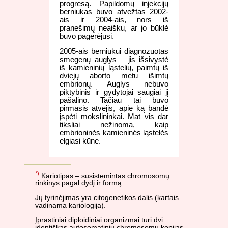
progresą. Papildomų injekcijų
berniukas buvo atvežtas 2002-
ais ir 2004-ais, nors iš
pranešimų neaišku, ar jo būklė
buvo pagerėjusi.
2005-ais berniukui diagnozuotas
smegenų auglys – jis išsivystė
iš kamieninių ląstelių, paimtų iš
dviejų aborto metu išimtų
embrionų. Auglys nebuvo
piktybinis ir gydytojai saugiai jį
pašalino. Tačiau tai buvo
pirmasis atvejis, apie ką bandė
įspėti mokslininkai. Mat vis dar
tiksliai nežinoma, kaip
embrioninės kamieninės ląstelės
elgiasi kūne.
*)
Kariotipas – susistemintas chromosomų
rinkinys pagal dydį ir formą.
Jų tyrinėjimas yra citogenetikos dalis (kartais
vadinama kariologija).
Įprastiniai diploidiniai organizmai turi dvi
identiškas autosomatinių chromosomų kopijas.