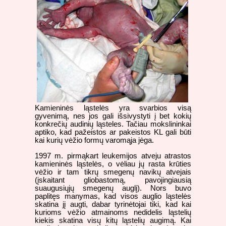
Kamieninės ląstelės yra svarbios visą
gyvenimą, nes jos gali išsivystyti į bet kokių
konkrečių audinių ląsteles. Tačiau mokslininkai
aptiko, kad pažeistos ar pakeistos KL gali būti
kai kurių vėžio formų varomąja jėga.
1997 m. pirmąkart leukemijos atveju atrastos
kamieninės ląstelės, o vėliau jų rasta krūties
vėžio ir tam tikrų smegenų navikų atvejais
(įskaitant gliobastomą, pavojingiausią
suaugusiųjų smegenų auglį). Nors buvo
paplitęs manymas, kad visos auglio ląstelės
skatina jį augti, dabar tyrinėtojai tiki, kad kai
kurioms vėžio atmainoms nedidelis ląstelių
kiekis skatina visų kitų ląstelių augimą. Kai