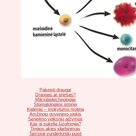
Pakeisti draugai
Draugas ar priešas?
Mikrobiotechnologija
Stomatologijos istorija
Kalimas – mokytumo motina
Amžinojo gyvenimo siekis
Senėjimo veiksnių atžymos
Kas gi sukelia šizofreniją?
Tingios akies įdarbinimas
Tamsioji vunderkindų pusė