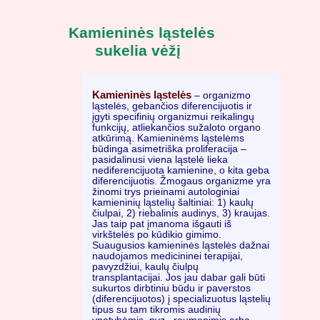
Kamieninės ląstelės
sukelia vėžį
Kamieninės ląstelės
– organizmo
ląstelės, gebančios diferencijuotis ir
įgyti specifinių organizmui reikalingų
funkcijų, atliekančios sužaloto organo
atkūrimą. Kamieninėms ląstelėms
būdinga asimetriška proliferacija –
pasidalinusi viena ląstelė lieka
nediferencijuota kamienine, o kita geba
diferencijuotis. Žmogaus organizme yra
žinomi trys prieinami autologiniai
kamieninių ląstelių šaltiniai: 1) kaulų
čiulpai, 2) riebalinis audinys, 3) kraujas.
Jas taip pat įmanoma išgauti iš
virkštelės po kūdikio gimimo.
Suaugusios kamieninės ląstelės dažnai
naudojamos medicininei terapijai,
pavyzdžiui, kaulų čiulpų
transplantacijai. Jos jau dabar gali būti
sukurtos dirbtiniu būdu ir paverstos
(diferencijuotos) į specializuotus ląstelių
tipus su tam tikromis audinių