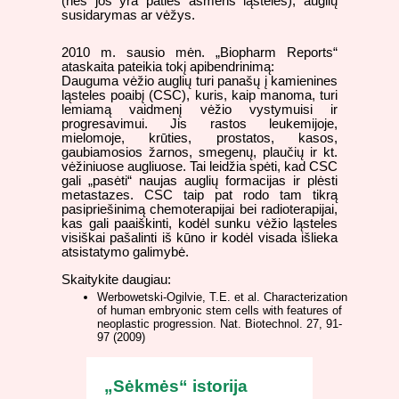
(nes jos yra paties asmens ląstelės), auglių
susidarymas ar vėžys.
2010 m. sausio mėn. „Biopharm Reports“
ataskaita pateikia tokį apibendrinimą:
Dauguma vėžio auglių turi panašų į kamienines
ląsteles poaibį (CSC), kuris, kaip manoma, turi
lemiamą vaidmenį vėžio vystymuisi ir
progresavimui. Jis rastos leukemijoje,
mielomoje, krūties, prostatos, kasos,
gaubiamosios žarnos, smegenų, plaučių ir kt.
vėžiniuose augliuose. Tai leidžia spėti, kad CSC
gali „pasėti“ naujas auglių formacijas ir plėsti
metastazes. CSC taip pat rodo tam tikrą
pasipriešinimą chemoterapijai bei radioterapijai,
kas gali paaiškinti, kodėl sunku vėžio ląsteles
visiškai pašalinti iš kūno ir kodėl visada išlieka
atsistatymo galimybė.
Skaitykite daugiau:
Werbowetski-Ogilvie, T.E. et al. Characterization
of human embryonic stem cells with features of
neoplastic progression. Nat. Biotechnol. 27, 91-
97 (2009)
„Sėkmės“ istorija