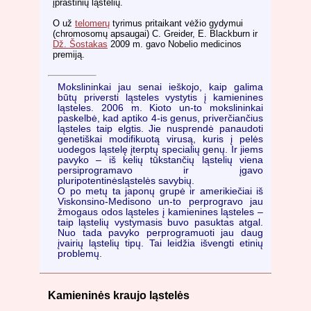
įprastinių ląstelių.
O už
telomerų
tyrimus pritaikant vėžio gydymui
(chromosomų apsaugai) C. Greider, E. Blackburn ir
Dž. Šostakas
2009 m. gavo Nobelio medicinos
premiją.
Mokslininkai jau senai ieškojo, kaip galima
būtų priversti ląsteles vystytis į kamienines
ląsteles. 2006 m. Kioto un-to mokslininkai
paskelbė, kad aptiko 4-is genus, priverčiančius
ląsteles taip elgtis. Jie nusprendė panaudoti
genetiškai modifikuotą virusą, kuris į pelės
uodegos ląstelę įterptų specialių genų. Ir jiems
pavyko – iš kelių tūkstančių ląstelių viena
persiprogramavo ir įgavo
pluripotentinėsląstelės savybių.
O po metų ta japonų grupė ir amerikiečiai iš
Viskonsino-Medisono un-to perprogravo jau
žmogaus odos ląsteles į kamienines ląsteles –
taip ląstelių vystymasis buvo pasuktas atgal.
Nuo tada pavyko perprogramuoti jau daug
įvairių ląstelių tipų. Tai leidžia išvengti etinių
problemų.
Kamieninės kraujo ląstelės