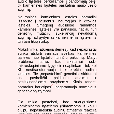
auglio ląstelės perkeliamos į bandomąją pelę,
tik kamieninės ląstelės paskatina naujo vėžio
augimą.
Neuroninės kamieninės ląstelės normaliai
išsivysto į neuronus, neuroglijas ir kitokias
ląsteles. Smegenų augliuose randamos
kamieninės ląstelės yra panašios, tačiau turi
genetinių mutacijų, sukeliančių nevaldomą
augimą. Tad gydymas kamieninėmis ląstelėmis
turi tam tikrą riziką.
Mokslininkai atkreipia dėmesį, kad nepaprastai
sunku atskirti vaisiaus sveikas kamienines
ląsteles nuo ląstelių, turinčių pakitimų. Matyt
problema tame, kad skirtumai sub-
mikroskopiniame lygyje ir neaptinkami tol, kol
KL nesitransformuoja į konkrečių audinių
ląsteles. Tie „nepastebimi“ genetiniai skirtumai
gali pasireikšti pakitusiu augimu ir
besiskiriančiomis savybėmis. Kitaip tariant,
*)
normalus kariotipas
negarantuoja normalaus
genetinio vystymosi.
Čia reikia pastebėti, kad suaugusioms
kamieninėms ląstelėms (išimamoms iš kaulų
čiulpų) nepasireiškia audinių atmetimo reakcija