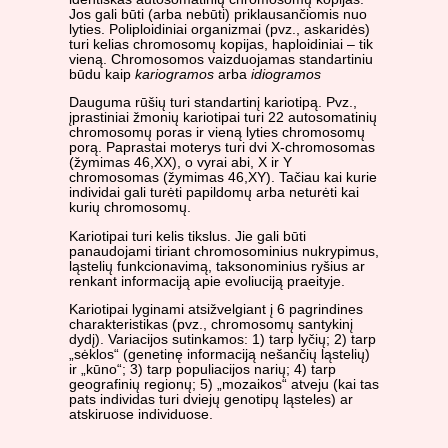
Jos gali būti (arba nebūti) priklausančiomis nuo
lyties. Poliploidiniai organizmai (pvz., askaridės)
turi kelias chromosomų kopijas, haploidiniai – tik
vieną. Chromosomos vaizduojamas standartiniu
būdu kaip
kariogramos
arba
idiogramos
Dauguma rūšių turi standartinį kariotipą. Pvz.,
įprastiniai žmonių kariotipai turi 22 autosomatinių
chromosomų poras ir vieną lyties chromosomų
porą. Paprastai moterys turi dvi X-chromosomas
(žymimas 46,XX), o vyrai abi, X ir Y
chromosomas (žymimas 46,XY). Tačiau kai kurie
individai gali turėti papildomų arba neturėti kai
kurių chromosomų.
Kariotipai turi kelis tikslus. Jie gali būti
panaudojami tiriant chromosominius nukrypimus,
ląstelių funkcionavimą, taksonominius ryšius ar
renkant informaciją apie evoliuciją praeityje.
Kariotipai lyginami atsižvelgiant į 6 pagrindines
charakteristikas (pvz., chromosomų santykinį
dydį). Variacijos sutinkamos: 1) tarp lyčių; 2) tarp
„sėklos“ (genetinę informaciją nešančių ląstelių)
ir „kūno“; 3) tarp populiacijos narių; 4) tarp
geografinių regionų; 5) „mozaikos“ atveju (kai tas
pats individas turi dviejų genotipų ląsteles) ar
atskiruose individuose.