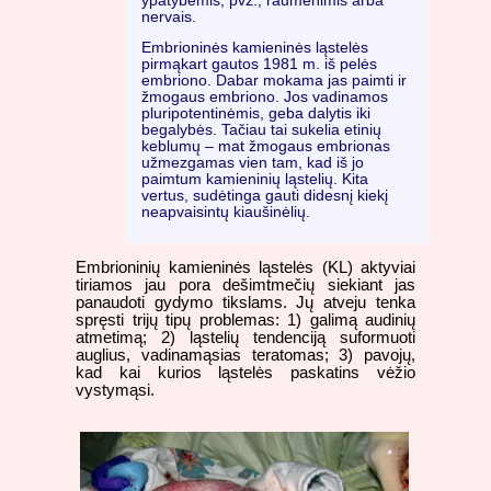
ypatybėmis, pvz., raumenimis arba
nervais.
Embrioninės kamieninės ląstelės
pirmąkart gautos 1981 m. iš pelės
embriono. Dabar mokama jas paimti ir
žmogaus embriono. Jos vadinamos
pluripotentinėmis, geba dalytis iki
begalybės. Tačiau tai sukelia etinių
keblumų – mat žmogaus embrionas
užmezgamas vien tam, kad iš jo
paimtum kamieninių ląstelių. Kita
vertus, sudėtinga gauti didesnį kiekį
neapvaisintų kiaušinėlių.
Embrioninių kamieninės ląstelės (KL) aktyviai
tiriamos jau pora dešimtmečių siekiant jas
panaudoti gydymo tikslams. Jų atveju tenka
spręsti trijų tipų problemas: 1) galimą audinių
atmetimą; 2) ląstelių tendenciją suformuoti
auglius, vadinamąsias teratomas; 3) pavojų,
kad kai kurios ląstelės paskatins vėžio
vystymąsi.