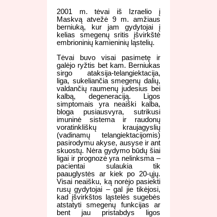
2001 m. tėvai iš Izraelio į
Maskvą atvežė 9 m. amžiaus
berniuką, kur jam gydytojai į
kelias smegenų sritis įšvirkštė
embrioninių kamieninių ląstelių.
Tėvai buvo visai pasimetę ir
galėjo ryžtis bet kam. Berniukas
sirgo ataksija-telangiektacija,
liga, sukeliančia smegenų dalių,
valdančių raumenų judesius bei
kalbą, degeneraciją. Ligos
simptomais yra neaiški kalba,
bloga pusiausvyra, sutrikusi
imuninė sistema ir raudonų
voratinkliškų kraujagyslių
(vadinamų telangiektacijomis)
pasirodymu akyse, ausyse ir ant
skuostų. Nėra gydymo būdų šiai
ligai ir prognozė yra nelinksma –
pacientai sulaukia tik
paauglystės ar kiek po 20-ųjų.
Visai neaišku, ką norėjo pasiekti
rusų gydytojai – gal jie tikėjosi,
kad įšvirkštos ląstelės sugebės
atstatyti smegenų funkcijas ar
bent jau pristabdys ligos