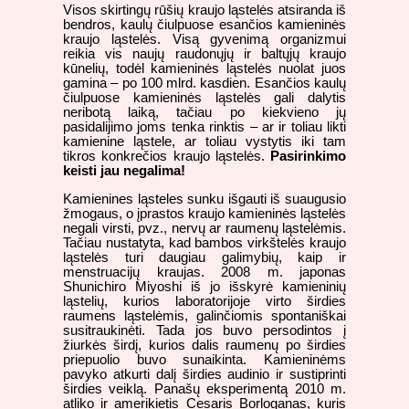
Visos skirtingų rūšių kraujo ląstelės atsiranda iš
bendros, kaulų čiulpuose esančios kamieninės
kraujo ląstelės. Visą gyvenimą organizmui
reikia vis naujų raudonųjų ir baltųjų kraujo
kūnelių, todėl kamieninės ląstelės nuolat juos
gamina – po 100 mlrd. kasdien. Esančios kaulų
čiulpuose kamieninės ląstelės gali dalytis
neribotą laiką, tačiau po kiekvieno jų
pasidalijimo joms tenka rinktis – ar ir toliau likti
kamienine ląstele, ar toliau vystytis iki tam
tikros konkrečios kraujo ląstelės.
Pasirinkimo
keisti jau negalima!
Kamienines ląsteles sunku išgauti iš suaugusio
žmogaus, o įprastos kraujo kamieninės ląstelės
negali virsti, pvz., nervų ar raumenų ląstelėmis.
Tačiau nustatyta, kad bambos virkštelės kraujo
ląstelės turi daugiau galimybių, kaip ir
menstruacijų kraujas. 2008 m. japonas
Shunichiro Miyoshi iš jo išskyrė kamieninių
ląstelių, kurios laboratorijoje virto širdies
raumens ląstelėmis, galinčiomis spontaniškai
susitraukinėti. Tada jos buvo persodintos į
žiurkės širdį, kurios dalis raumenų po širdies
priepuolio buvo sunaikinta. Kamieninėms
pavyko atkurti dalį širdies audinio ir sustiprinti
širdies veiklą. Panašų eksperimentą 2010 m.
atliko ir amerikietis Cesaris Borloganas, kuris