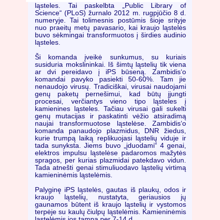
ląsteles. Tai paskelbta „Public Library of
Science“ (PLoS) žurnalo 2012 m. rugpjūčio 8 d.
numeryje. Tai tolimesnis postūmis šioje srityje
nuo praeitų metų pavasario, kai kraujo ląstelės
buvo sėkmingai transformuotos į širdies audinio
ląsteles.
Ši komanda įveikė sunkumus, su kuriais
susiduria mokslininkai. Iš šimtų ląstelių tik viena
ar dvi pereidavo į iPS būseną. Zambidis‘o
komandai pavyko pasiekti 50-60%. Tam jie
nenaudojo virusų. Tradiciškai, virusai naudojami
genų paketų pernešimui, kad būtų įjungti
procesai, verčiantys vieno tipo ląsteles į
kamienines ląsteles. Tačiau virusai gali sukelti
genų mutacijas ir paskatinti vėžio atsiradimą
naujai transformuotose ląstelėse. Zambidis‘o
komanda panaudojo plazmidus, DNR žiedus,
kurie trumpą laiką replikuojasi ląstelių viduje ir
tada sunyksta. Jiems buvo „įduodami“ 4 genai,
elektros impulsu ląstelėse padaromos mažytės
spragos, per kurias plazmidai patekdavo vidun.
Tada atnešti genai stimuliuodavo ląstelių virtimą
kamieninėmis ląstelėmis.
Palyginę iPS ląstelės, gautas iš plaukų, odos ir
kraujo ląstelių, nustatyta, geriausios jų
gaunamos būtent iš kraujo ląstelių ir vystomos
terpėje su kaulų čiulpų ląstelėmis. Kamieninėmis
ląstelėmis jos tampa per 7-14 d.