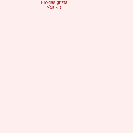
Froidas grįžta
Vartiklis