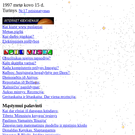
1997 metø kovo 15 d.
Turinys
.
Nr.17 prisistatymas
Kai kurie www puslapiai
Menas piešti
Kur darbo įrankiai?
Elektroninės piršlybos
Obuoliukas sugros rapsodiją?
Kam skamba varpai?
Kada kompiuteris prilygs žmogui?
Kalbos: Susijungia begalybėje per Dzen?
;
Dienoraðtis ið Airijos
;
Reportažas ið Belfasto
;
'Kalniečio' papildymai
;
Aukso mintys: Recencija
;
Greitaskaita ir lëtaskaita: Dar viena recencija
;
Mąstymui palavinti
Kai dar elniai iš dangaus krisdavo
,
Tibeto 'Mirusiųjų knygos' tęsinys
Paulinos Varnaitės 'Iliuzija'
Žmogus tarp matematinių modelių ir mistinio klodo
Donaldas Kajokas. Slaptasparnis
Vytautas P. Bložė. Atidėta iniciacija