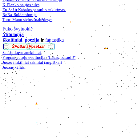
K. Planko naujos eilės
En-Sof ir Kabalos pasaulio sukūrimas.
,
RoRa. Soldatofonija
Toro: Mano sielos šnabždesys
Fuko švytuoklė
Mitologija
Skaitiniai, poezija
ir
fantastika
Sausio-kovo anekdotai
,
Programuotojo evoliucija: "Labas, pasauli!"
,
Juozo rinktiniai sakiniai (angliškai)
Juozas keliasi