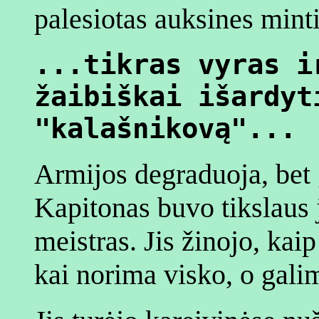
palesiotas auksines minti
...tikras vyras i
žaibiškai išardyt
"kalašnikovą"...
Armijos degraduoja, bet 
Kapitonas buvo tikslaus j
meistras. Jis žinojo, kai
kai norima visko, o gal