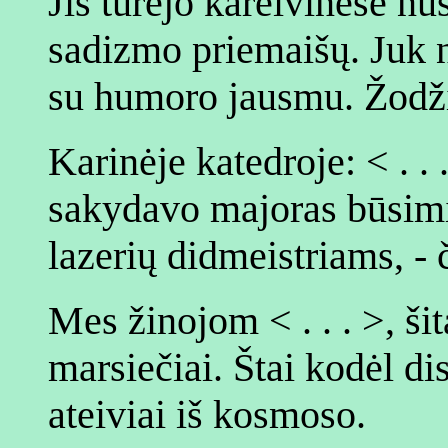
Jis turėjo kareivinėse n
sadizmo priemaišų. Juk n
su humoro jausmu. Žodžiu
Karinėje katedroje: < . . 
sakydavo majoras būsimi
lazerių didmeistriams, - č
Mes žinojom < . . . >, ši
marsiečiai. Štai kodėl dis
ateiviai iš kosmoso.