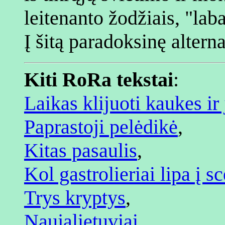
leitenanto žodžiais, "laba
Į šitą paradoksinę altern
Kiti RoRa tekstai
:
Laikas klijuoti kaukes ir 
Paprastoji pelėdikė
,
Kitas pasaulis
,
Kol gastrolieriai lipa į s
Trys kryptys
,
Naujalietuviai
,