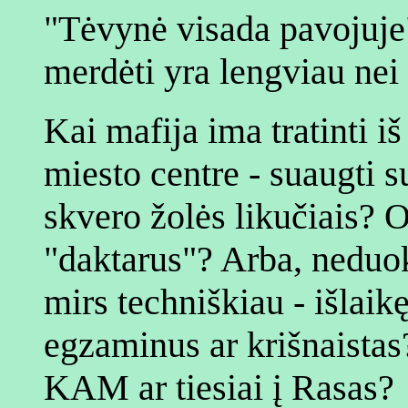
"Tėvynė visada pavojuje".
merdėti yra lengviau nei
Kai mafija ima tratinti i
miesto centre - suaugti s
skvero žolės likučiais? O
"daktarus"? Arba, neduok
mirs techniškiau - išlai
egzaminus ar krišnaistas? 
KAM ar tiesiai į Rasas?