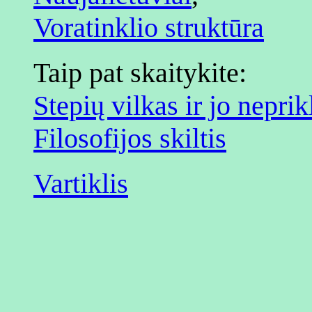
Voratinklio struktūra
Taip pat skaitykite:
Stepių vilkas ir jo nepr
Filosofijos skiltis
Vartiklis