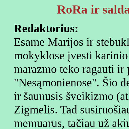
RoRa ir salda
Redaktorius:
Esame Marijos ir stebukl
mokyklose įvesti karini
marazmo teko ragauti ir
"Nesąmonienose". Šio de
ir šaunusis šveikizmo (at
Zigmelis. Tad susiruošiau 
memuarus, tačiau už aki