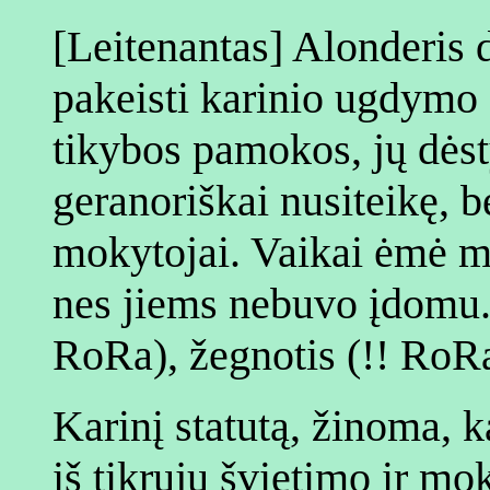
[Leitenantas] Alonderis 
pakeisti karinio ugdymo 
tikybos pamokos, jų dėsty
geranoriškai nusiteikę, b
mokytojai. Vaikai ėmė ma
nes jiems nebuvo įdomu. 
RoRa), žegnotis (!! RoRa
Karinį statutą, žinoma, k
iš tikrųjų švietimo ir mok