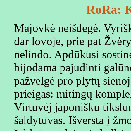
RoRa: K
Majovkė neišdegė. Vyriški
dar lovoje, prie pat Žvėry
nelindo. Apdūkusi sostin
bijodama pajudinti galūn
pažvelgė pro plytų sienoj
prieigas: mitingų komplek
Virtuvėj japonišku tiksl
šaldytuvas. Išversta į žm