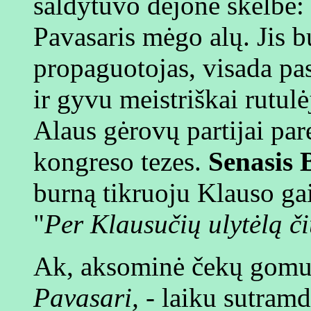
šaldytuvo dejonė skelbė:
Pavasaris mėgo alų. Jis b
propaguotojas, visada pa
ir gyvu meistriškai rutul
Alaus gėrovų partijai par
kongreso tezes.
Senasis 
burną tikruoju Klauso gai
"
Per Klausučių ulytėlą či
Ak, aksominė čekų gomuri
Pavasari,
- laiku sutramd