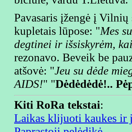
Pavasaris įžengė į Vilnių
kupletais lūpose: "
Mes su
degtinei ir išsiskyrėm, ka
rezonavo. Beveik be pauz
atšovė: "
Jeu su dėde mie
AIDS!
" "
Dėdėdėdė!.. Pėp
Kiti RoRa tekstai
:
Laikas klijuoti kaukes ir 
Paprastoji pelėdikė
,