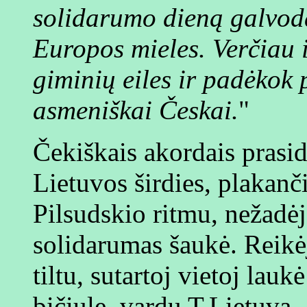
solidarumo dieną galvoda
Europos mieles. Verčiau iš
giminių eiles ir padėkok p
asmeniškai Českai.
"
Čekiškais akordais prasid
Lietuvos širdies, plakanči
Pilsudskio ritmu, nežadėj
solidarumas šaukė. Reikėj
tiltu, sutartoj vietoj la
bičiule, vardu T.Lietuva.