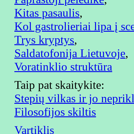
Kitas pasaulis
,
Kol gastrolieriai lipa į sc
Trys kryptys
,
Saldatofonija Lietuvoje
,
Voratinklio struktūra
Taip pat skaitykite:
Stepių vilkas ir jo nepr
Filosofijos skiltis
Vartiklis