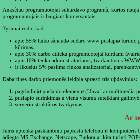
Anksèiau programuotojai sukurdavo programà, kurios nauja v
programuotojais ir baigiant komersantais.
Tyrimai rodo, kad
apie 55% laiko sànaudø sudaro www puslapiø turinio p
kûrimas.
apie 30% darbo atlieka programuotojai kurdami ávairi
apie 10% tenka adminstratoriams, tvarkantiems WWW se
ir likusius 5% pasiima rinkos analizatoriai, parenkantys
Dabartinës darbo priemonës leidþia spræsti tris uþdavinius:
pagrindiniø puslapio elementø ("Java" ar multimedia p
puslapio surinkimas á vienà visumà suteikiant galimy
serverio struktûros tvarkymas.
Ar
ne
Jums uþtenka paskambinti paprastu telefonu ir kompiuteris b
ádiegta MS Exchange, Netscape, Eudora ar kita turinti POP-3