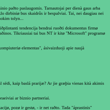
ninio paðto paslaugomis. Tarnautojai per dienà gaus arba
o dirbiniø bus skaidrûs ir bespalviai. Tai, nei daugiau nei
okim tolyn...
 iðplintanti tendencija bendrai ruoðti dokumentus firmø
 maðinos. Tikriausiai tai bus NT ir kitø "Microsoft" programø
kompiuteriø elementas", ásivaizduoji apie naujà
al sëdi, kaip baslá prarijæ? Ar jie græþia vienas kità akimis
praeiviai ar biznio partneriai.
ijø, pozø ir gestø, - ir net raðto. Tada "áprastinis"