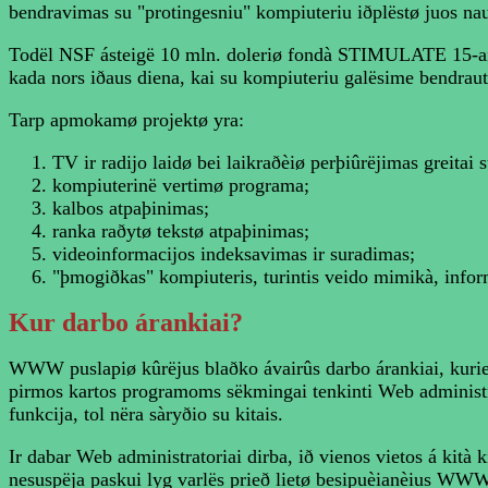
bendravimas su "protingesniu" kompiuteriu iðplëstø juos nau
Todël NSF ásteigë 10 mln. doleriø fondà STIMULATE 15-ai pri
kada nors iðaus diena, kai su kompiuteriu galësime bendraut
Tarp apmokamø projektø yra:
TV ir radijo laidø bei laikraðèiø perþiûrëjimas greitai
kompiuterinë vertimø programa;
kalbos atpaþinimas;
ranka raðytø tekstø atpaþinimas;
videoinformacijos indeksavimas ir suradimas;
"þmogiðkas" kompiuteris, turintis veido mimikà, informa
Kur
darbo árankiai?
WWW puslapiø kûrëjus blaðko ávairûs darbo árankiai, kurie p
pirmos kartos programoms sëkmingai tenkinti Web administrat
funkcija, tol nëra sàryðio su kitais.
Ir dabar Web administratoriai dirba, ið vienos vietos á kità k
nesuspëja paskui lyg varlës prieð lietø besipuèianèius WWW