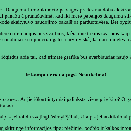
te: "Dauguma firmø iki metø pabaigos pradës naudotis elektro
 Tai panaðu á pranaðavimà, kad iki metø pabaigos dauguma stikl
odø skaitytuvø naudojimo bakalëjos parduotuvëse. Bet þygiu
ideokonferencijos bus svarbios, taèiau ne tokios svarbios kaip
 personaliniai kompiuteriai galës daryti viskà, kà daro didelës
girdus apie tai, kad trimatë grafika bus svarbiausias naujø 
Ir kompiuteriai atpigs! Neátikëtina!
torane... Ar jie iðkart intymiai palinksta viens prie kito? O g
 tonas?
, - jei tai du svajingi ásimylëjëliai, kitaip - jei atsitiktiniai 
skirtingø informacijos tipø: pieðiniø, þodþiø ir kalbos intonac