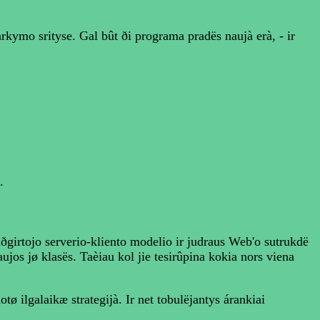
kymo srityse. Gal bût ði programa pradës naujà erà, - ir
.
ðgirtojo serverio-kliento modelio ir judraus Web'o sutrukdë
jos jø klasës. Taèiau kol jie tesirûpina kokia nors viena
tø ilgalaikæ strategijà. Ir net tobulëjantys árankiai