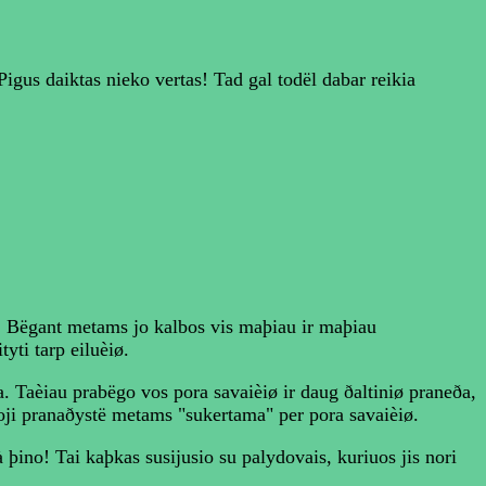
igus daiktas nieko vertas! Tad gal todël dabar reikia
. Bëgant metams jo kalbos vis maþiau ir maþiau
yti tarp eiluèiø.
a. Taèiau prabëgo vos pora savaièiø ir daug ðaltiniø praneða,
avoji pranaðystë metams "sukertama" per pora savaièiø.
þino! Tai kaþkas susijusio su palydovais, kuriuos jis nori