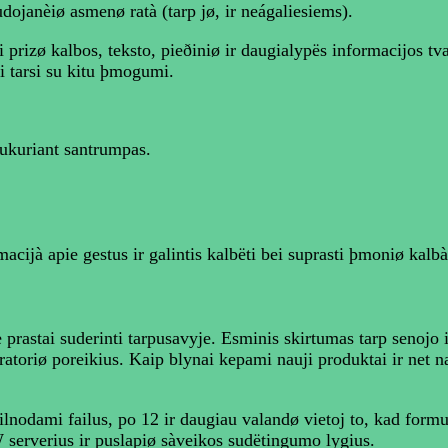
dojanèiø asmenø ratà (tarp jø, ir neágaliesiems).
zø kalbos, teksto, pieðiniø ir daugialypës informacijos tvar
i tarsi su kitu þmogumi.
 sukuriant santrumpas.
cijà apie gestus ir galintis kalbëti bei suprasti þmoniø kalbà
rastai suderinti tarpusavyje. Esminis skirtumas tarp senojo i
oriø poreikius. Kaip blynai kepami nauji produktai ir net nau
ilnodami failus, po 12 ir daugiau valandø vietoj to, kad formuo
 serverius ir puslapiø sàveikos sudëtingumo lygius.