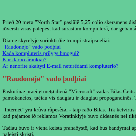
Prieð 20 metø "North Star" pasiûlë 5,25 colio skersmens disk
iðversti visas palëpes, kad surastum kompiuterá, dar gebantá
Ðiame skyrelyje surinkti ðie trumpi straipsneliai:
"Raudonøjø" vado þodþiai
Kada kompiuteris prilygs þmogui?
Kur darbo árankiai?
Ar nenorite skaityti E-mail neturëdami kompiuterio?
"Raudonøjø"
vado þodþiai
Paskutinæ praeitø metø dienà "Microsoft" vadas Bilas Geits
pamokanèios, taèiau vis daugiau ir daugiau propogandinës. T
"Internet" yra krûva rûpesèiø, - taip raðo Bilas. Tik ketvir
kad pajamos ið reklamos Voratinklyje buvo dideanës nei tikët
Taèiau buvo ir viena keista pranaðystë, kad bus bandymai apm
paleisti skristi.