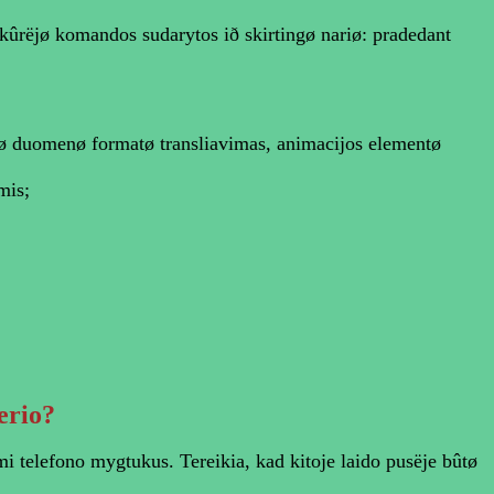
ûrëjø komandos sudarytos ið skirtingø nariø: pradedant
gø duomenø formatø transliavimas, animacijos elementø
mis;
erio?
i telefono mygtukus. Tereikia, kad kitoje laido pusëje bûtø