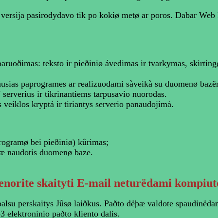
ersija pasirodydavo tik po kokiø metø ar poros. Dabar Web k
aruoðimas: teksto ir pieðiniø ávedimas ir tvarkymas, skirtin
ausias paprogrames ar realizuodami sàveikà su duomenø bazë
rverius ir tikrinantiems tarpusavio nuorodas.
 veiklos kryptá ir tiriantys serverio panaudojimà.
rogramø bei pieðiniø) kûrimas;
bæ naudotis duomenø baze.
norite skaityti E-mail neturëdami kompiut
alsu perskaitys Jûsø laiðkus. Paðto dëþæ valdote spaudinëdam
 elektroninio paðto kliento dalis.