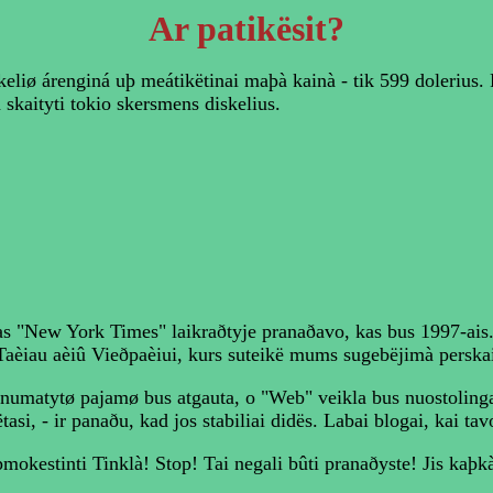
Ar patikësit?
eliø árenginá uþ meátikëtinai maþà kainà - tik 599 dolerius. P
 skaityti tokio skersmens diskelius.
as "New York Times" laikraðtyje pranaðavo, kas bus 1997-ais
aèiau aèiû Vieðpaèiui, kurs suteikë mums sugebëjimà perskait
tis numatytø pajamø bus atgauta, o "Web" veikla bus nuostoling
asi, - ir panaðu, kad jos stabiliai didës. Labai blogai, kai t
okestinti Tinklà! Stop! Tai negali bûti pranaðyste! Jis kaþkà 