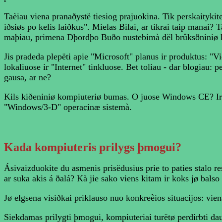
Taèiau viena pranaðystë tiesiog prajuokina. Tik perskaityki
iðsiøs po kelis laiðkus". Mielas Bilai, ar tikrai taip manai?
maþiau, primena Dþordþo Buðo nustebimà dël brûksðniniø k
Jis pradeda plepëti apie "Microsoft" planus ir produktus: "V
lokaliuose ir "Internet" tinkluose. Bet toliau - dar blogiau:
gausa, ar ne?
Kils kiðeniniø kompiuteriø bumas. O juose Windows CE? Ir ið
"Windows/3-D" operacinæ sistemà.
Kada
kompiuteris prilygs þmogui?
Ásivaizduokite du asmenis prisëdusius prie to paties stalo res
ar suka akis á ðalá? Kà jie sako viens kitam ir koks jø balso
Jø elgsena visiðkai priklauso nuo konkreèios situacijos: vienaip
Siekdamas prilygti þmogui, kompiuteriai turëtø perdirbti daug 