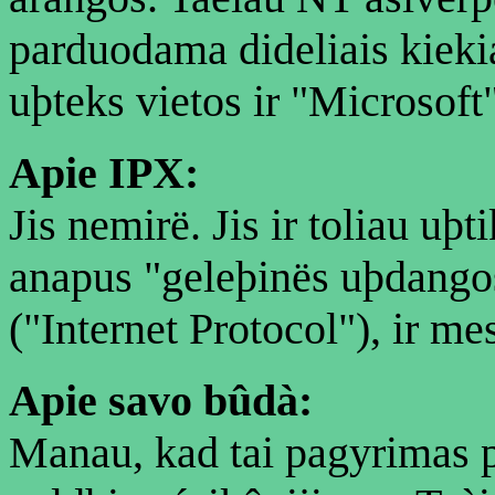
parduodama dideliais kiekia
uþteks vietos ir "Microsoft"
Apie IPX:
Jis nemirë. Jis ir toliau uþt
anapus "geleþinës uþdangos
("Internet Protocol"), ir me
Apie savo bûdà:
Manau, kad tai pagyrimas pa