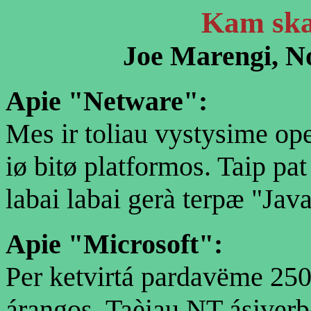
Kam ska
Joe Marengi, No
Apie "Netware":
Mes ir toliau vystysime op
iø bitø platformos. Taip pat
labai labai gerà terpæ "Ja
Apie "Microsoft":
Per ketvirtá pardavëme 250
árangos. Taèiau NT ásiverþë 