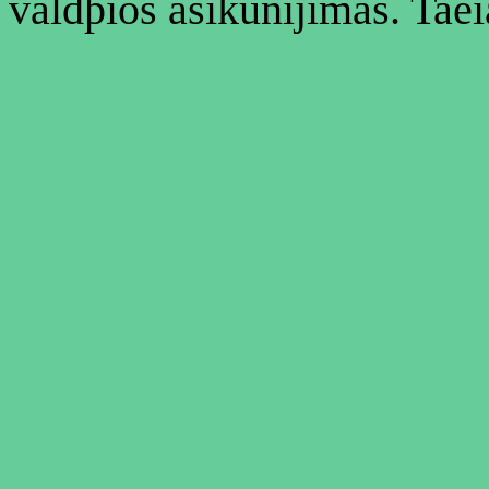
valdþios ásikûnijimas. Taè