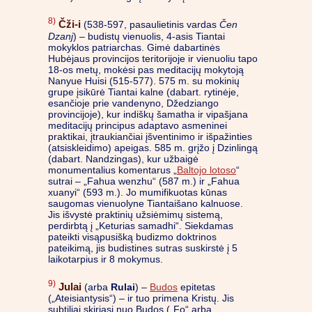
8)
Čži-i
(538-597, pasaulietinis vardas
Čen
Dzanj
) – budistų vienuolis, 4-asis Tiantai
mokyklos patriarchas. Gimė dabartinės
Hubėjaus provincijos teritorijoje ir vienuoliu tapo
18-os metų, mokėsi pas meditacijų mokytoją
Nanyue Huisi (515-577). 575 m. su mokinių
grupe įsikūrė Tiantai kalne (dabart. rytinėje,
esančioje prie vandenyno, Džedziango
provincijoje), kur indiškų šamatha ir vipašjana
meditacijų principus adaptavo asmeninei
praktikai, įtraukiančiai įšventinimo ir išpažinties
(atsiskleidimo) apeigas. 585 m. grįžo į Dzinlingą
(dabart. Nandzingas), kur užbaigė
monumentalius komentarus „
Baltojo lotoso
“
sutrai – „Fahua wenzhu“ (587 m.) ir „Fahua
xuanyi“ (593 m.). Jo mumifikuotas kūnas
saugomas vienuolyne Tiantaišano kalnuose.
Jis išvystė praktinių užsiėmimų sistemą,
perdirbtą į „Keturias samadhi“. Siekdamas
pateikti visąpusišką budizmo doktrinos
pateikimą, jis budistines sutras suskirstė į 5
laikotarpius ir 8 mokymus.
9)
Julai
(arba
Rulai
) –
Budos
epitetas
(„Ateisiantysis“) – ir tuo primena Kristų. Jis
subtiliai skiriasi nuo Budos („Fo“ arba