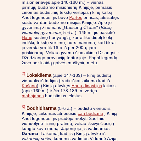
misionieriavęs apie 148-180 m.) – vienas
pirmųjų budizmo misionierių Kinijoje, pirmasis
žinomas budistinių tekstų vertėjas į kinų kalbą.
Anot legendos, jis buvo
Partos
princas, atsisakęs
sosto vardan budizmo misijos Kinijoje. Apie jo
gyvenimą žinoma iš „Gaoseng Čžuan“ (
Iškilių
vienuolių gyvenimai
, 5-6 a.). 148 m. jis pasiekė
Hanų
sostinę Luoyang'ą, kur atliko didelį kiekį
indiškų tekstų vertimų, nors manoma, kad tikrai
jo versta yra tik 16-a iš per 200-ų jam
priskiriamų. Vėliau gyveno šiuolaikinių Dziangsi ir
Džedziango provincijų teritorijoje. Pagal legendą,
žuvo per klaidą gatvės muštynių metu.
2)
Lokakšema
(apie 147-189) – kinų budistų
vienuolis iš Indijos (tradiciškai laikoma kad iš
Kušano
), į Kiniją atvykęs
Hanų dinastijos
laikais
(apie 160 m.) ir čia 178-189 m. vertęs
mahajanos
budistinius tekstus.
3)
Bodhidharma
(5-6 a.) – budistų vienuolis
Kinijoje; laikomas atnešusiu
čan budizmą
į Kiniją.
Anot legendos, jis pradėjo mokyti Šaolinio
vienuolyne fizinių pratimų, vėliau išsivysčiusių į
kungfu kovų meną. Japonijoje jis vadinamas
Daruma
. Laikoma, kad jis į Kiniją atvyko iš
vakarinių sričių
, kuriomis vadintos Vidurinė Azija,