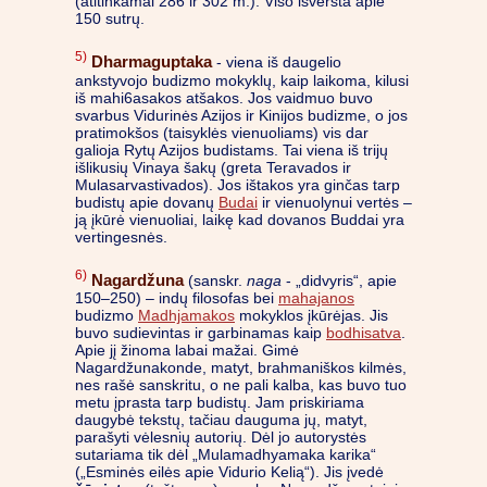
(atitinkamai 286 ir 302 m.). Viso išversta apie
150 sutrų.
5)
Dharmaguptaka
- viena iš daugelio
ankstyvojo budizmo mokyklų, kaip laikoma, kilusi
iš mahi6asakos atšakos. Jos vaidmuo buvo
svarbus Vidurinės Azijos ir Kinijos budizme, o jos
pratimokšos (taisyklės vienuoliams) vis dar
galioja Rytų Azijos budistams. Tai viena iš trijų
išlikusių Vinaya šakų (greta
Teravados
ir
Mulasarvastivados
). Jos ištakos yra ginčas tarp
budistų apie dovanų
Budai
ir vienuolynui vertės –
ją įkūrė vienuoliai, laikę kad dovanos Buddai yra
vertingesnės.
6)
Nagardžuna
(sanskr.
naga
- „didvyris“, apie
150–250) – indų filosofas bei
mahajanos
budizmo
Madhjamakos
mokyklos įkūrėjas. Jis
buvo sudievintas ir garbinamas kaip
bodhisatva
.
Apie jį žinoma labai mažai. Gimė
Nagardžunakonde, matyt, brahmaniškos kilmės,
nes rašė sanskritu, o ne pali kalba, kas buvo tuo
metu įprasta tarp budistų. Jam priskiriama
daugybė tekstų, tačiau dauguma jų, matyt,
parašyti vėlesnių autorių. Dėl jo autorystės
sutariama tik dėl „Mulamadhyamaka karika“
(„Esminės eilės apie Vidurio Kelią“). Jis įvedė