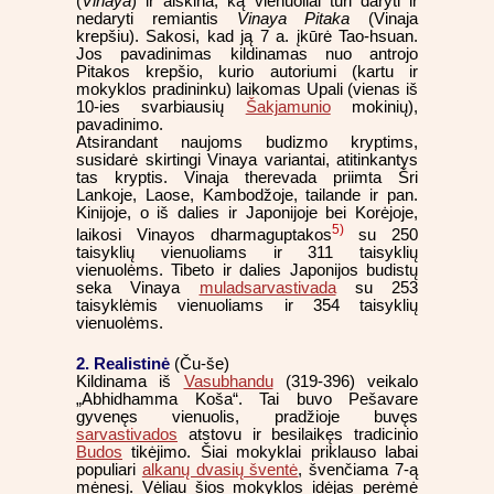
(
Vinaya
) ir aiškina, ką vienuoliai turi daryti ir
nedaryti remiantis
Vinaya Pitaka
(Vinaja
krepšiu). Sakosi, kad ją 7 a. įkūrė Tao-hsuan.
Jos pavadinimas kildinamas nuo antrojo
Pitakos krepšio, kurio autoriumi (kartu ir
mokyklos pradininku) laikomas Upali (vienas iš
10-ies svarbiausių
Šakjamunio
mokinių),
pavadinimo.
Atsirandant naujoms budizmo kryptims,
susidarė skirtingi Vinaya variantai, atitinkantys
tas kryptis. Vinaja therevada priimta Šri
Lankoje, Laose, Kambodžoje, tailande ir pan.
Kinijoje, o iš dalies ir Japonijoje bei Korėjoje,
5)
laikosi Vinayos dharmaguptakos
su 250
taisyklių vienuoliams ir 311 taisyklių
vienuolėms. Tibeto ir dalies Japonijos budistų
seka Vinaya
muladsarvastivada
su 253
taisyklėmis vienuoliams ir 354 taisyklių
vienuolėms.
2. Realistinė
(Ču-še)
Kildinama iš
Vasubhandu
(319-396) veikalo
„Abhidhamma Koša“. Tai buvo Pešavare
gyvenęs vienuolis, pradžioje buvęs
sarvastivados
atstovu ir besilaikęs tradicinio
Budos
tikėjimo. Šiai mokyklai priklauso labai
populiari
alkanų dvasių šventė
, švenčiama 7-ą
mėnesį. Vėliau šios mokyklos idėjas perėmė