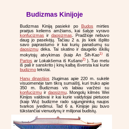
Budizmas Kinijoje
Budizmas Kiniją pasiekė po
Budos
mirties
praėjus keliems amžiams, kai šalyje vyravo
konfucizmas
ir
daosizmas
. Pradžioje nebuvo
daug jo pasekėjų. Tačiau 2 a. jis kiek išplito
savo paprastumo ir kai kurių panašumų su
daosizmu
dėka. Tai skatino ir daugelio iškilių
1)
mokytojų atvykimas (kaip An Ših-Kao
iš
2)
Partos
ar Lokakšema iš Kušano
). Tuo metu
iš pali ir sanskrito į kinų kalbą išversta kai kurie
budizmo
tekstai.
Hanų dinastijos
žlugimas apie 220 m. sukėlė
visuomenėje tam tikrą sumaištį, kuri truko apie
350 m. Budizmas vis labiau varžėsi su
konfucizmu
ir
daosizmu
. Mongolų kilmės Wei
Kinijos valdovai ir kai kurie valdytojai pietuose
(kaip Wu) budizme rado sąjungininką naujos
tvarkos įvedimui. Tad 6 a. Kinijoje jau buvo
tūkstančiai vienuolynų ir milijonai budistų.