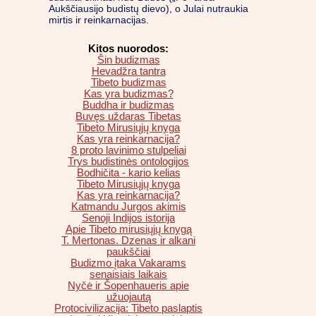
Aukščiausijo budistų dievo), o Julai nutraukia
mirtis ir reinkarnacijas.
Kitos nuorodos:
Šin budizmas
Hevadžra tantra
Tibeto budizmas
Kas yra budizmas?
Buddha ir budizmas
Buvęs uždaras Tibetas
Tibeto Mirusiųjų knyga
Kas yra reinkarnacija?
8 proto lavinimo stulpeliai
Trys budistinės ontologijos
Bodhičita - kario kelias
Tibeto Mirusiųjų knyga
Kas yra reinkarnacija?
Katmandu Jurgos akimis
Senoji Indijos istorija
Apie Tibeto mirusiųjų knygą
T. Mertonas. Dzenas ir alkani
paukščiai
Budizmo įtaka Vakarams
senaisiais laikais
Nyčė ir Šopenhaueris apie
užuojautą
Protocivilizacija: Tibeto paslaptis