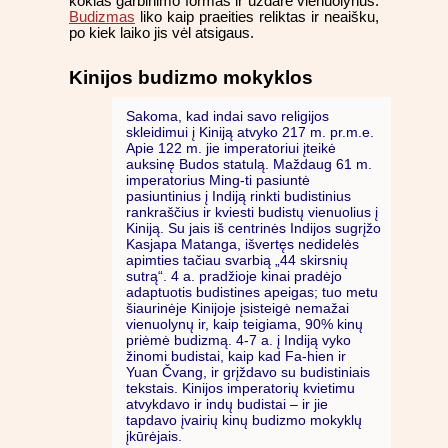
kokias garbinimo formas ir uždarė vienuolynus.
Budizmas
liko kaip praeities reliktas ir neaišku,
po kiek laiko jis vėl atsigaus.
Kinijos budizmo mokyklos
Sakoma, kad indai savo religijos
skleidimui į Kiniją atvyko 217 m. pr.m.e.
Apie 122 m. jie imperatoriui įteikė
auksinę Budos statulą. Maždaug 61 m.
imperatorius Ming-ti pasiuntė
pasiuntinius į Indiją rinkti budistinius
rankraščius ir kviesti budistų vienuolius į
Kiniją. Su jais iš centrinės Indijos sugrįžo
Kasjapa Matanga, išvertęs nedidelės
apimties tačiau svarbią „44 skirsnių
sutrą“. 4 a. pradžioje kinai pradėjo
adaptuotis budistines apeigas; tuo metu
šiaurinėje Kinijoje įsisteigė nemažai
vienuolynų ir, kaip teigiama, 90% kinų
priėmė budizmą. 4-7 a. į Indiją vyko
žinomi budistai, kaip kad Fa-hien ir
Yuan Čvang, ir grįždavo su budistiniais
tekstais. Kinijos imperatorių kvietimu
atvykdavo ir indų budistai – ir jie
tapdavo įvairių kinų budizmo mokyklų
įkūrėjais.