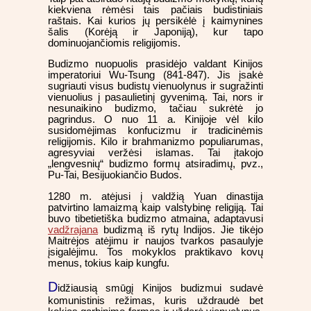
kiekviena rėmėsi tais pačiais budistiniais
raštais. Kai kurios jų persikėlė į kaimynines
šalis (Korėją ir Japoniją), kur tapo
dominuojančiomis religijomis.
Budizmo nuopuolis prasidėjo valdant Kinijos
imperatoriui Wu-Tsung (841-847). Jis įsakė
sugriauti visus budistų vienuolynus ir sugražinti
vienuolius į pasaulietinį gyvenimą. Tai, nors ir
nesunaikino budizmo, tačiau sukrėtė jo
pagrindus. O nuo 11 a. Kinijoje vėl kilo
susidomėjimas konfucizmu ir tradicinėmis
religijomis. Kilo ir brahmanizmo populiarumas,
agresyviai veržėsi islamas. Tai įtakojo
„lengvesnių“ budizmo formų atsiradimų, pvz.,
Pu-Tai, Besijuokiančio Budos.
1280 m. atėjusi į valdžią Yuan dinastija
patvirtino lamaizmą kaip valstybinę religiją. Tai
buvo tibetietiška budizmo atmaina, adaptavusi
vadžrajana
budizmą iš rytų Indijos. Jie tikėjo
Maitrėjos atėjimu ir naujos tvarkos pasaulyje
įsigalėjimu. Tos mokyklos praktikavo kovų
menus, tokius kaip kungfu.
D
idžiausią smūgį Kinijos budizmui sudavė
komunistinis režimas, kuris uždraudė bet