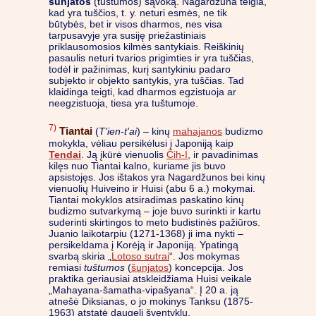
šūnjatos
(tuštumos) sąvoką. Nagardžuna teigia,
kad yra tuščios, t. y. neturi esmės, ne tik
būtybės, bet ir visos dharmos, nes visa
tarpusavyje yra susiję priežastiniais
priklausomosios kilmės santykiais. Reiškinių
pasaulis neturi tvarios prigimties ir yra tuščias,
todėl ir pažinimas, kurį santykiniu padaro
subjekto ir objekto santykis, yra tuščias. Tad
klaidinga teigti, kad dharmos egzistuoja ar
neegzistuoja, tiesa yra tuštumoje.
7)
Tiantai
(
T'ien-t'ai
) – kinų
mahajanos
budizmo
mokykla, vėliau persikėlusi į Japoniją kaip
Tendai
. Ją įkūrė vienuolis
Čih-I
, ir pavadinimas
kilęs nuo Tiantai kalno, kuriame jis buvo
apsistojęs. Jos ištakos yra Nagardžunos bei kinų
vienuolių Huiveino ir Huisi (abu 6 a.) mokymai.
Tiantai mokyklos atsiradimas paskatino kinų
budizmo sutvarkymą – joje buvo surinkti ir kartu
suderinti skirtingos to meto budistinės pažiūros.
Juanio laikotarpiu (1271-1368) ji ima nykti –
persikeldama į Korėją ir Japoniją. Ypatingą
svarbą skiria „
Lotoso sutrai
“. Jos mokymas
remiasi
tuštumos
(
šunjatos
) koncepcija. Jos
praktika geriausiai atskleidžiama Huisi veikale
„Mahayana-šamatha-vipašyana“. Į 20 a. ją
atnešė Diksianas, o jo mokinys Tanksu (1875-
1963) atstatė daugelį šventyklų.