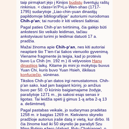
taip pirmąkart įėjo į Kinijos
budistų
šventųjų raštų
rinkinius. < class='in'P>Lu-Wen-shao (1717-
1795) sudarytoje „Liao-chin-yuan dinastijų
papildomoje bibliografijoje“ autoriumi nurodomas
Chih-p‘an
; tai nurodo ir kiti vėlesni šaltiniai.
Pagal paties Chih-p‘an tvirtinimą, čia galėjo būti
ankstesni šio veikalo leidimas, tačiau
ankstyviausi turimi jo leidimai datuoti 17 a.
pradžia.
Mažai žinoma apie
Chih-p‘an
, nes kiti autoriai
neaptarė šio T‘ien-t‘ai šakos vienuolio gyvenimą.
Viename fragmente jis teigia, kad jo protėvis
buvo Lu Chih (m. 192 m.) iš vėlyvosios
Hanų
dinastijos
laikų. Kitame jis mini jo mokytoju buvus
Yuan Chi, kuris buvo Yuan Hsieh, iškilaus
konfuciečio
, sūnėnas.
Tikslios Chih-p‘an datos irgi nenustatomos. Chih-
p‘an sako, kad jam baigiant kūrinį, jo amžius
buvo per 50. O kūrinio baigiamajame žodyje,
parašytoje 1271 m., jis sakosi esąs senas ir
ligotas. Tai leidžia spėti jį gimus 1-ą arba 2-ą 13
a. dešimtmetį.
Pagal pastabas veikale, jo sudarymas pradėtas
1258 m. ir baigtas 1269 m. Kiekvieno skyrelio
pradžioje autorius įrašė datą ir vietą, kur dirbo. Iš
čia žinome kad iki 50 skyrelio jie parašyti Szu
Ming Rytinio ežero (dabart. Rytų Chakiange), o