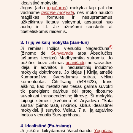
idealistinė mokykla.
Jogos (arba
jogačaros
) mokykla taip pat dar
vadiname
tantrine mokykla
, nes moko naudoti
magiškas formules ir nesuprantamus
užkeikimus lietaus valdymui, apsaugai nuo
audrų ir t.t. Jie užrašomi sanskrito at
tibetietiškomis raidėmis.
3. Trijų veikalų mokykla (San-lun)
6)
Ji remiasi Indijos vienuolio Nagardžuna
(žinomo dėl
Sunyavada
arba Absoliučios
tuštumos teorijos) Madhyamika sutromis. Jo
požiūris buvo artimas
upanišadų
ne-savasties
idėjai ir advaitos ir nedualistinių induizmo
mokyklų doktrinoms. Jo idėjas į Kiniją atnešė
Kumaradživa, išversdamas sutras, vėliau
komentuotas Čih-Tsang (549-623), kuris
aiškino, kad metafizines tiesas galima suvokti
tik paneigiant dalykus dėl proto ribotumo
suvokiant transcendentinę tikrovę. Ši mokykla
taipogi sėmėsi įkvėpimo iš Aryadeva "Šata
šastra" (Šimto raštų rinkinio). Iškilus Idealistinei
mokyklai, ji sunyko. Vėliau, 7 a., ją atgaivino
Indijos vienuolis Suryaprbhasa.
4. Idealistinė (Fa-hsiang)
Ji įsikūrė laikydamasi Vasubhandu
Yogačara