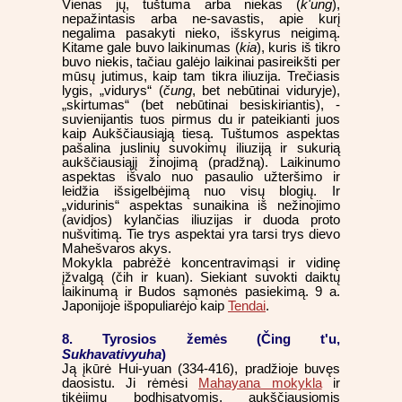
Vienas jų, tuštuma arba niekas (
k'ung
),
nepažintasis arba ne-savastis, apie kurį
negalima pasakyti nieko, išskyrus neigimą.
Kitame gale buvo laikinumas (
kia
), kuris iš tikro
buvo niekis, tačiau galėjo laikinai pasireikšti per
mūsų jutimus, kaip tam tikra iliuzija. Trečiasis
lygis, „vidurys“ (
čung
, bet nebūtinai viduryje),
„skirtumas“ (bet nebūtinai besiskiriantis), -
suvienijantis tuos pirmus du ir pateikianti juos
kaip Aukščiausiąją tiesą. Tuštumos aspektas
pašalina juslinių suvokimų iliuziją ir sukurią
aukščiausiąjį žinojimą (pradžną). Laikinumo
aspektas išvalo nuo pasaulio užteršimo ir
leidžia išsigelbėjimą nuo visų blogių. Ir
„vidurinis“ aspektas sunaikina iš nežinojimo
(avidjos) kylančias iliuzijas ir duoda proto
nušvitimą. Tie trys aspektai yra tarsi trys dievo
Mahešvaros akys.
Mokykla pabrėžė koncentravimąsi ir vidinę
įžvalgą (čih ir kuan). Siekiant suvokti daiktų
laikinumą ir Budos sąmonės pasiekimą. 9 a.
Japonijoje išpopuliarėjo kaip
Tendai
.
8. Tyrosios žemės (Čing t'u,
Sukhavativyuha
)
Ją įkūrė Hui-yuan (334-416), pradžioje buvęs
daosistu. Ji rėmėsi
Mahayana mokykla
ir
tikėjimu bodhisatvomis, aukščiausiomis