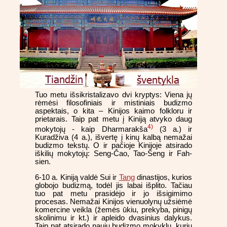
Tuo metu išsikristalizavo dvi kryptys: Viena jų
rėmėsi filosofiniais ir mistiniais budizmo
aspektais, o kita – Kinijos kaimo folkloru ir
prietarais. Taip pat metu į Kiniją atvyko daug
4)
mokytojų - kaip Dharmarakša
(3 a.) ir
Kuradživa (4 a.), išvertę į kinų kalbą nemažai
budizmo tekstų. O ir pačioje Kinijoje atsirado
iškilių mokytojų: Seng-Čao, Tao-Šeng ir Fah-
sien.
6-10 a. Kiniją valdė Sui ir
Tang
dinastijos, kurios
globojo budizmą, todėl jis labai išplito. Tačiau
tuo pat metu prasidėjo ir jo išsigimimo
procesas. Nemažai Kinijos vienuolynų užsiėmė
komercine veikla (žemės ūkiu, prekyba, pinigų
skolinimu ir kt.) ir apleido dvasinius dalykus.
Taip pat atsirado naujų budizmo mokyklų, kurių