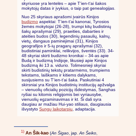
skyriuose yra lentelės – apie T‘ien-t‘ai šakos
mokytojų datas ir įvykius, o taip pat genealogijas.
Nuo 25 skyriaus aprašomi įvairūs Kinijos
budizmo
aspektai: T‘ien-t‘ai kanonai, Tyrosios
žemės mokytojai (26-28), trumpi kitų budistinių
šakų aprašymai (29), praeities, dabarties ir
ateities budos (30), legendinių pasaulių, kalnų,
vietų, dangaus paminėjimai (31), Kinijos
geografijos ir 5-ių pragarų aprašymai (32),
budistiniai paminklai, relikvijos, šventės (33). 34-
48 skyriai skirti budizmo kronikai – 34-as apie
Budą ir budizmą Indijoje, likusieji apie Kinijos
budizmą iki 13 a. vidurio. Tolimesnieji skyriai
skirti budistinių tekstų pratarmėms, trumpiems
tekstams, laiškams ir kitiems dalykams,
susijusiems su T‘ien-t‘ai šaka. Paskutiniai 4
skirsniai yra Kinijos budistinių institucijų apžvalga
– vienuolių oficialių pozicijų išdėstymas, Sanghas
ryšiai su kitomis religijomis bei vyriausybe,
vienuolių egzaminavimas ir kt. Ši dali syra
daugiau ar mažiau Hui-yao stiliaus, daugiausia
išvystyto
Sungų laikotarpiu
, adaptacija.
1)
An Šik-kao
(
An Šigao
, jap.
An Šeiko
,