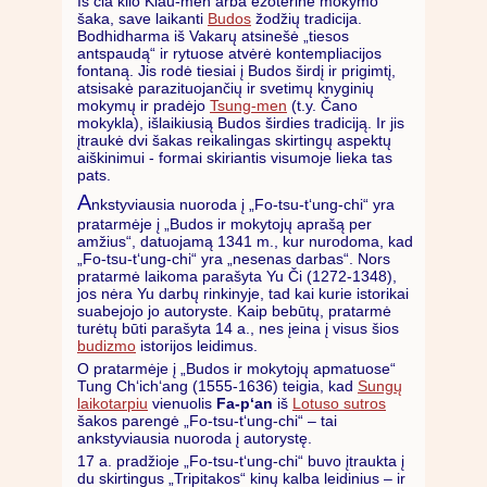
Iš čia kilo Kiau-men arba ezoterinė mokymo
šaka, save laikanti
Budos
žodžių tradicija.
Bodhidharma iš Vakarų atsinešė „tiesos
antspaudą“ ir rytuose atvėrė kontempliacijos
fontaną. Jis rodė tiesiai į Budos širdį ir prigimtį,
atsisakė parazituojančių ir svetimų knyginių
mokymų ir pradėjo
Tsung-men
(t.y. Čano
mokykla), išlaikiusią Budos širdies tradiciją. Ir jis
įtraukė dvi šakas reikalingas skirtingų aspektų
aiškinimui - formai skiriantis visumoje lieka tas
pats.
A
nkstyviausia nuoroda į „Fo-tsu-t‘ung-chi“ yra
pratarmėje į „Budos ir mokytojų aprašą per
amžius“, datuojamą 1341 m., kur nurodoma, kad
„Fo-tsu-t‘ung-chi“ yra „nesenas darbas“. Nors
pratarmė laikoma parašyta Yu Či (1272-1348),
jos nėra Yu darbų rinkinyje, tad kai kurie istorikai
suabejojo jo autoryste. Kaip bebūtų, pratarmė
turėtų būti parašyta 14 a., nes įeina į visus šios
budizmo
istorijos leidimus.
O pratarmėje į „Budos ir mokytojų apmatuose“
Tung Ch‘ich‘ang (1555-1636) teigia, kad
Sungų
laikotarpiu
vienuolis
Fa-p‘an
iš
Lotuso sutros
šakos parengė „Fo-tsu-t‘ung-chi“ – tai
ankstyviausia nuoroda į autorystę.
17 a. pradžioje „Fo-tsu-t‘ung-chi“ buvo įtraukta į
du skirtingus „Tripitakos“ kinų kalba leidinius – ir