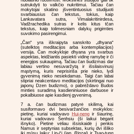
sutrukdyti to valkčio nukritimui. Tačiau čan
mokytojai skatino įšventintuosius studijuoti
svarbiausius čan tekstus, tokius, kaip
Lankavatara sutra, Vimalakritinirdesa,
Vadžrachedika sutras ir kelis kitus tčan
tekstus, kaip tolimesniam dalykų prigimties
suvokimo pasirengimui.
„Čan“ yra iškraipyta sanskrito „dhyana“
(sutelktos meditacijos arba kontempliacijos)
versija. Čan mokykloje dhyana yra svarbus
aspektas, leidžiantis pasiekti vidinę ramybę ir či
energijos sukaupimą. Tačiau čan budizmas dar
labiau vertino nesuvaržytą ir išsilaisvinusį
mąstymą, kuris neprisiriša prie nieko, lydi
gyvenimą nieko nesiekdamas. Taigi čan labai
stipriai neakcentavo meditacijos (skirtingai nuo
japonų Dzen budizmo), o pabrėždavo Budos
minties suradimą kasdieniniuose darbuose ir
pokalbiuose apie kasdienį gyvenimą.
7 a. čan budizmas patyrė skilimą, kai
susiformavo dvi besivaržančios mokyklos:
pietinę, kuriai vadovavo
Hui-neng
ir šiaurinę,
kuriai vadovavo Šenhsiu (ši laikui bėgant
išnyko). Pietinė vėliau išsiskaidė į penkis
Namus ir septynias subsektas, kurių dvi išliko
iki mūsų laikų: Lin-či (jap.
Rinzai
) ir Tsao-tung