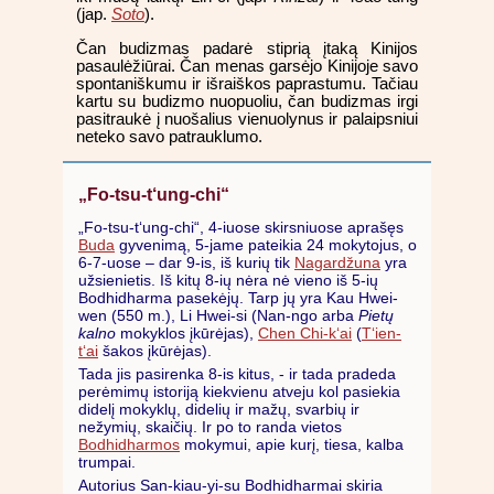
(jap.
Soto
).
Čan budizmas padarė stiprią įtaką Kinijos
pasaulėžiūrai. Čan menas garsėjo Kinijoje savo
spontaniškumu ir išraiškos paprastumu. Tačiau
kartu su budizmo nuopuoliu, čan budizmas irgi
pasitraukė į nuošalius vienuolynus ir palaipsniui
neteko savo patrauklumo.
„Fo-tsu-t‘ung-chi“
„Fo-tsu-t‘ung-chi“, 4-iuose skirsniuose aprašęs
Buda
gyvenimą, 5-jame pateikia 24 mokytojus, o
6-7-uose – dar 9-is, iš kurių tik
Nagardžuna
yra
užsienietis. Iš kitų 8-ių nėra nė vieno iš 5-ių
Bodhidharma pasekėjų. Tarp jų yra Kau Hwei-
wen (550 m.), Li Hwei-si (Nan-ngo arba
Pietų
kalno
mokyklos įkūrėjas),
Chen Chi-k‘ai
(
T‘ien-
t‘ai
šakos įkūrėjas).
Tada jis pasirenka 8-is kitus, - ir tada pradeda
perėmimų istoriją kiekvienu atveju kol pasiekia
didelį mokyklų, didelių ir mažų, svarbių ir
nežymių, skaičių. Ir po to randa vietos
Bodhidharmos
mokymui, apie kurį, tiesa, kalba
trumpai.
Autorius San-kiau-yi-su Bodhidharmai skiria