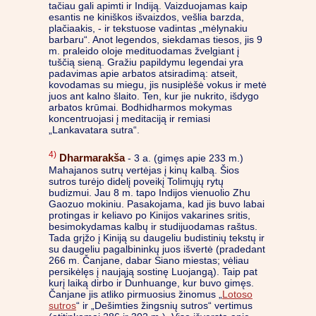
tačiau gali apimti ir Indiją. Vaizduojamas kaip
esantis ne kiniškos išvaizdos, vešlia barzda,
plačiaakis, - ir tekstuose vadintas „mėlynakiu
barbaru“. Anot legendos, siekdamas tiesos, jis 9
m. praleido oloje medituodamas žvelgiant į
tuščią sieną. Gražiu papildymu legendai yra
padavimas apie arbatos atsiradimą: atseit,
kovodamas su miegu, jis nusiplėšė vokus ir metė
juos ant kalno šlaito. Ten, kur jie nukrito, išdygo
arbatos krūmai. Bodhidharmos mokymas
koncentruojasi į meditaciją ir remiasi
„Lankavatara sutra“.
4)
Dharmarakša
- 3 a. (gimęs apie 233 m.)
Mahajanos sutrų vertėjas į kinų kalbą. Šios
sutros turėjo didelį poveikį Tolimųjų rytų
budizmui. Jau 8 m. tapo Indijos vienuolio Zhu
Gaozuo mokiniu. Pasakojama, kad jis buvo labai
protingas ir keliavo po Kinijos vakarines sritis,
besimokydamas kalbų ir studijuodamas raštus.
Tada grįžo į Kiniją su daugeliu budistinių tekstų ir
su daugeliu pagalbininkų juos išvertė (pradedant
266 m. Čanjane, dabar Siano miestas; vėliau
persikėlęs į naująją sostinę Luojangą). Taip pat
kurį laiką dirbo ir Dunhuange, kur buvo gimęs.
Čanjane jis atliko pirmuosius žinomus „
Lotoso
sutros
“ ir „Dešimties žingsnių sutros“ vertimus