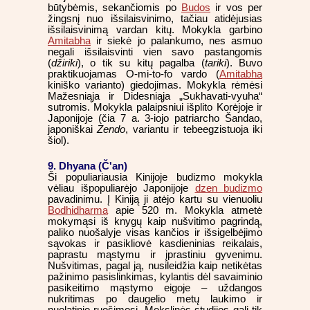
būtybėmis, sekančiomis po
Budos
ir vos per
žingsnį nuo išsilaisvinimo, tačiau atidėjusias
išsilaisvinimą vardan kitų. Mokykla garbino
Amitabha
ir siekė jo palankumo, nes asmuo
negali išsilaisvinti vien savo pastangomis
(
džiriki
), o tik su kitų pagalba (
tariki
). Buvo
praktikuojamas O-mi-to-fo vardo (
Amitabha
kiniško varianto) giedojimas. Mokykla rėmėsi
Mažesniąja ir Didesniąja „Sukhavati-vyuha“
sutromis. Mokykla palaipsniui išplito Korėjoje ir
Japonijoje (čia 7 a. 3-iojo patriarcho Šandao,
japoniškai
Zendo
, variantu ir tebeegzistuoja iki
šiol).
9. Dhyana (Č'an)
Ši populiariausia Kinijoje budizmo mokykla
vėliau išpopuliarėjo Japonijoje
dzen budizmo
pavadinimu. Į Kiniją ji atėjo kartu su vienuoliu
Bodhidharma
apie 520 m. Mokykla atmetė
mokymąsi iš knygų kaip nušvitimo pagrindą,
paliko nuošalyje visas kančios ir išsigelbėjimo
sąvokas ir pasikliovė kasdieninias reikalais,
paprastu mąstymu ir įprastiniu gyvenimu.
Nušvitimas, pagal ją, nusileidžia kaip netikėtas
pažinimo pasislinkimas, kylantis dėl savaiminio
pasikeitimo mąstymo eigoje – uždangos
nukritimas po daugelio metų laukimo ir
nuolatinio ruošimosi. Mokslinės studijos gali tik