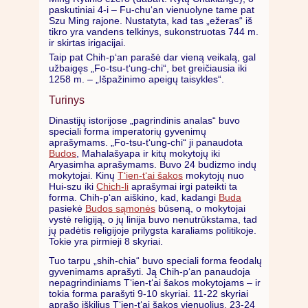
paskutiniai 4-i – Fu-chu‘an vienuolyne tame pat
Szu Ming rajone. Nustatyta, kad tas „ežeras“ iš
tikro yra vandens telkinys, sukonstruotas 744 m.
ir skirtas irigacijai.
Taip pat Chih-p‘an parašė dar vieną veikalą, gal
užbaigęs „Fo-tsu-t‘ung-chi“, bet greičiausia iki
1258 m. – „Išpažinimo apeigų taisykles“.
Turinys
Dinastijų istorijose „pagrindinis analas“ buvo
speciali forma imperatorių gyvenimų
aprašymams. „Fo-tsu-t‘ung-chi“ ji panaudota
Budos
, Mahalašyapa ir kitų mokytojų iki
Aryasimha aprašymams. Buvo 24 budizmo indų
mokytojai. Kinų
T‘ien-t‘ai šakos
mokytojų nuo
Hui-szu iki
Chich-li
aprašymai irgi pateikti ta
forma. Chih-p‘an aiškino, kad, kadangi
Buda
pasiekė
Budos sąmonės
būseną, o mokytojai
vystė religiją, o jų linija buvo nenutrūkstama, tad
jų padėtis religijoje prilygsta karaliams politikoje.
Tokie yra pirmieji 8 skyriai.
Tuo tarpu „shih-chia“ buvo speciali forma feodalų
gyvenimams aprašyti. Ją Chih-p‘an panaudoja
nepagrindiniams T‘ien-t‘ai šakos mokytojams – ir
tokia forma parašyti 9-10 skyriai. 11-22 skyriai
aprašo iškilius T‘ien-t‘ai šakos vienuolius. 23-24