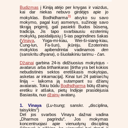
Budizmas
į Kiniją atėjo per knygas ir vaizdus,
kai dar niekas nebuvo girdėjęs apie jo
3)
mokyklas. Bodhidharma
atvyko su savo
mokymo, pagal kurį asmenys, sužinoję savo
tikrąją prigimtį, gali pasiekti Budos būseną,
tradicija. Jis tapo svarbiausiu ezoterinių
mokyklų, pasidalijusių į 5-ias pagrindines šakas
(
Vinaya
, Yoga-mi-kiau, Wei-ši-siang-kiau,
Čung-lun, Fa-šun), įkūrėju. Ezoterinės
mokyklos apibendrintai vadinamos
den
(sanskritu
dhyana
), o šiuolaikiniu tarimu -
čan
.
Džainai
garbina 24-is didžiuosius mokytojus -
avatarus
arba
tirthankaras
[
tirtha
yra bet kokios
nebudistinės sektos eretiškasis mokytojas,
asketas ar inkarnacija]. Kinai turi 24 patriarchų
liniją – laikoma ją sutampant su džianų
avatarais. Tokiu būdu
Bodhidharma
būtų džainų
eretiku ir atšaka, pietų Indijoje prasidėjusia
Basiasita, nuo
džainų
avatarų.
1. Vinaya
(
Lu-tsung
; sanskr. „disciplina,
taisyklės“)
Dėl jos svarbos Vinaya dažnai vadina
„Dharmos pagrindu“. Jos mokymas
koncentruojasi apie vienuolynų discipliną