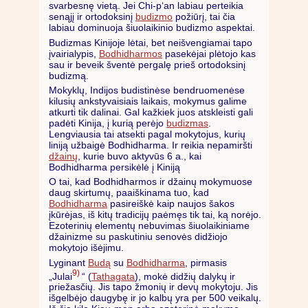
svarbesnę vietą. Jei Chi-p‘an labiau perteikia
senąjį ir ortodoksinį
budizmo
požiūrį, tai čia
labiau dominuoja šiuolaikinio budizmo aspektai.
Budizmas Kinijoje lėtai, bet neišvengiamai tapo
įvairialypis,
Bodhidharmos
pasekėjai plėtojo kas
sau ir beveik šventė pergalę prieš ortodoksinį
budizmą.
Mokyklų, Indijos budistinėse bendruomenėse
kilusių ankstyvaisiais laikais, mokymus galime
atkurti tik dalinai. Gal kažkiek juos atskleisti gali
padėti Kinija, į kurią perėjo
budizmas
.
Lengviausia tai atsekti pagal mokytojus, kurių
liniją užbaigė Bodhidharma. Ir reikia nepamiršti
džainų
, kurie buvo aktyvūs 6 a., kai
Bodhidharma persikėlė į Kiniją
O tai, kad Bodhidharmos ir džainų mokymuose
daug skirtumų, paaiškinama tuo, kad
Bodhidharma
pasireiškė kaip naujos šakos
įkūrėjas, iš kitų tradicijų paėmęs tik tai, ką norėjo.
Ezoterinių elementų nebuvimas šiuolaikiniame
džainizme su paskutiniu senovės didžiojo
mokytojo išėjimu.
Lyginant
Budą
su
Bodhidharma
, pirmasis
9)
„Julai
“ (
Tathagata
), mokė didžių dalykų ir
priežasčių. Jis tapo žmonių ir devų mokytoju. Jis
išgelbėjo daugybę ir jo kalbų yra per 500 veikalų.