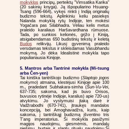
mokyklos
principų, perteiktų "Vimsatika Karika"
(20 sakinių knyga). Ją išpopuliarino Hsuang-
Tsang (596-664), vykęs rinkti į Indiją originalių
budizmo tekstų. Aplinkiniu keliu pasiekęs
Nalanda mokyklą rytų Indijoje, ten mokėsi
Yogačara pas Silabhadra. Vėliau kelis metus
praleido karaliaus Haršavardhana rūmuose.
Tada, po sunkios kelionės, grįžo į Kiniją,
atsigabendamas 650 budistinių tekstų ir keletą
Budos
relikvijų. Likusį gyvenimą praleido
versdamas tekstus ir skleisdamas Vasubhandu
mokymą. Jo dėka Idealistinė mokykla tapo
populiariausia Kinijoje.
5. Mantros arba Tantrinė mokykla (Mi-tsung
arba Čen-yen)
Tai kiniška tantriškojo budizmo (
Slaptojo jogos
mokymo
) atmaina, klestėjusi Kinijoje apie 100
m., pradedant Subhakara-simha (
Šun-Vu-Vei
,
637-735; sakoma, kad jis buvo Orisos,
buvusios rytinėje Indijoje, karalius) apie 720-us)
atvykimu. Jo vystymuisi įtaką darė ir
Vadžrabodhi (670-741), įtraukęs mandalos
koncepciją, bei Amoghavadžra, kuris, kaip
sakoma, į tantriškąjį budizmą įšventino tris
T'ang imperatorius. Ši mokykla pasižymi
magijos naudojimu, giesmėmis, mandalų
piešimu, burtais ir slaptų ritualų naudojimu.Ši