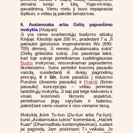
atmaina turėjo ir kitą,
Yoga-mi-kiau
,
pavadinimą. Vienu metu ji buvo nepaprastai
išplitusi, o vėliau ją pakeitė lamaizmas.
6. Avatamsaka arba Gėlių papuošimo
mokykla
(
Huayan
)
Ji yra viena svarbesniųjų budizmo atšakų
Kinijoje. Klestėjo apie 200 m., pradedant 7 a. Ji
patraukė garsiosios imperatorienės Wu (690-
705) dėmesį. Ji rėmėsi „Avatamsaka sutra“
(Gėlių girliandos sutra). Jos pasekėjai laikė,
kad toje sutroje perteikiamas sudėtingiausias
Budos
mokymas, nesuvokiamas paprastiems
tikintiesiems. Sutra perteikė kosminį pasaulio
vaizdą, susidedantį iš dviejų pagrindinių
principų,
li
ir
ših
, kurie panašūs į induizmo
Purušos (dvasinio pasaulio) ir
Prakriti
(fizinio
pasaulio) koncepcijas – vėliau perimtas
tantriškųjų mokyklų. Ji taip pat teigė kiekvienu ir
visais kosminės tikrovės aspektus,
perteikiamus jėgų sąryšiais ir balansu,
pabrėžiant vieno visame ir viso viename tiesą.
Mokyklą įkūrė Tu-šun (
Du-šun
arba
Fa-šun
),
kurio „Avatamsaka sutros“ komentarai, „Hačiek
Kuan“ (Dharmadhatu kontempliavimas), sudarė
jai pagrindą. Jam priskiriami 7-i veikalai. Jo