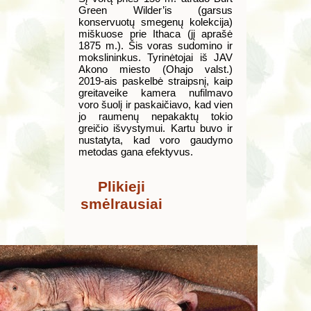
Green Wilder’is (garsus
konservuotų smegenų kolekcija)
miškuose prie Ithaca (jį aprašė
1875 m.). Šis voras sudomino ir
mokslininkus. Tyrinėtojai iš JAV
Akono miesto (Ohajo valst.)
2019-ais paskelbė straipsnį, kaip
greitaveike kamera nufilmavo
voro šuolį ir paskaičiavo, kad vien
jo raumenų nepakaktų tokio
greičio išvystymui. Kartu buvo ir
nustatyta, kad voro gaudymo
metodas gana efektyvus.
Plikieji
smėlrausiai