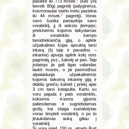
2
pasiekti iki 773 m/sek.
(kas yra
beveik 80g) pagreitį (palyginimui,
kosmonautai starto metu pasiekia
2
iki 44 m/sek.
pagreitį). Voras
savo šuoliui panaudoja savo
voratinklį, jį iš anksto įtempęs;
priekinėmis kojomis laikydamas
iš voratinklio kampo
besidriekiančią giją, o aplink
užpakalines kojas apsuktą tarsi
inkarą (šį taip ir pavadino –
inkarine
) apveja aplink kokį nors
pagrindą, pvz., šakelę ar pan. Taip
įsitaisęs jis gali ilgas valandas
laukti musės, o jai pasirodžius
atpalaiduoja užpakalinėmis
kojomis laikomą inkarinę giją ir
dideliu greičiu šokteli į priekį apie
3 cm tarsi katapulta. Kartu su
voru pajuda ir pats voratinklis,
kokiomis 4-iomis gijomis
paliesdamas ir sugriebdamas
grobį, kai staiga sustabdytas
voras timpteli voratinklį, o po to
įtraukdamas auką giliau į
voratinklį.
Šį vorą prieš 150 m. atrado Burt