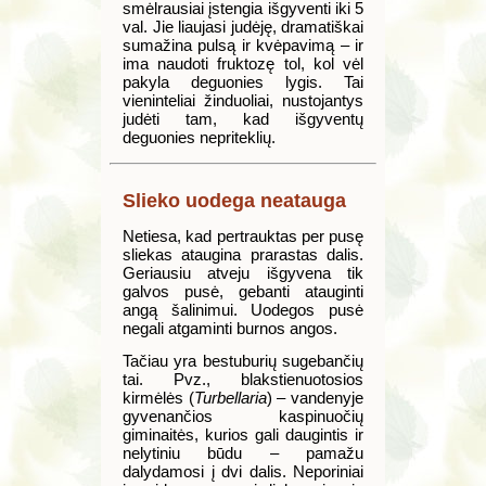
smėlrausiai įstengia išgyventi iki 5
val. Jie liaujasi judėję, dramatiškai
sumažina pulsą ir kvėpavimą – ir
ima naudoti fruktozę tol, kol vėl
pakyla deguonies lygis. Tai
vieninteliai žinduoliai, nustojantys
judėti tam, kad išgyventų
deguonies nepriteklių.
Slieko uodega neatauga
Netiesa, kad pertrauktas per pusę
sliekas ataugina prarastas dalis.
Geriausiu atveju išgyvena tik
galvos pusė, gebanti atauginti
angą šalinimui. Uodegos pusė
negali atgaminti burnos angos.
Tačiau yra bestuburių sugebančių
tai. Pvz., blakstienuotosios
kirmėlės (
Turbellaria
) – vandenyje
gyvenančios kaspinuočių
giminaitės, kurios gali daugintis ir
nelytiniu būdu – pamažu
dalydamosi į dvi dalis. Neporiniai