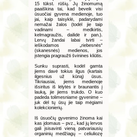
15 tūkst. rūšių. Jų žinomumą
paaiškina tai, kad beveik visi
ūsuočiai gyvena medienoje, tuo
jai, kaip taisyklė, padarydami
nemažai žalos (todėl jie taip
vadinami – medkirtis,
kelmagraužis, dailidė ir pan.).
Lervų žandai labai tvirti –
ieškodamos „riebesnės“
(skanesnės) medienos, jos
įstengia pragraužti švinines kliūtis.
Sunku suprasti, kodėl gamta
jiems davė tokius ilgus (kartais
ilgesnius už kūną) ūsus.
Tikriausiai, jiems medienoje
išsiritus iš lėlytės ir braunantis į
lauką, jie jiems trukdo. O kuo
padeda tolimesniame gyvenime –
juk dėl tų ūsų jie taip mėgiami
kolekcionierių.
Iš ūsuočių gyvenimo žinoma kai
kas įdomaus – pvz., kad jų lervos
gali įsisavinti vieną patvariausių
organinių medžiagų – celiuliozę