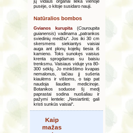
jų vidaus organai lieka vienoje
pusėje, o kitoje susidaro nauji.
Natūralios bombos
Gvianos kurupita
(
Couroupita
guianensis
) vadinama „patrankos
sviedinių medžiu“. Jos iki 30 cm
skersmens siekiantys vaisiai
auga ant plonų kojelių tiesia iš
kamieno. Toks sunokęs vaisius
krenta sprogdamas su baisiu
trenksmu. Vaisiaus viduje yra 80-
300 sėklų. Jo minkštimo kvapas
nemalonus, tačiau jį sušeria
kiaulėms ir vištoms, o taip pat
naudoja liaudies medicinoje.
Botanikos soduose šį medį
paprastai sodina nuošaliau ir
pažymi lentele: „Nesiartinti; gali
kristi sunkūs vaisiai“.
Kaip
mažas