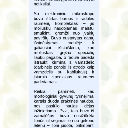
netiksliai.
Su elektroniniu mikroskopu
buvo ištirtas burnos ir radulės
raumenų kompleksas – jis
moliuskų naudojamas maistui
smulkinti, gremžti nuo įvairių
paviršių. Buvo nustatytas dantų
išsidėstymas radulėje. Ir
galiausiai išsiaiškinta, kad
moliuskas gręžia specialių
liaukų pagalba, o radulė padeda
ištraukti kirminą iš vamzdelio
(darbinėje zonoje jis atrodo kaip
vamzdelis su kabliukais) ir
įsiurbia specialaus raumens
padedamas.
Reikia paminėti, kad
morfologiniai gyvūnų tyrinėjimai
kartais duoda praktinės naudos,
nes pasiūlo naujas idėjas
inžinieriams. Pvz., taip buvo iš
varnalėšos buvo nusižiūrėta
lipnūs užsegimai, o nuo gekono
letenų – lipni jusota, prilimpanti