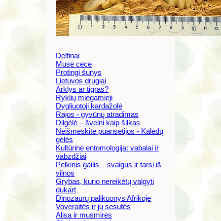
Delfinai
Musė cėcė
Protingi šunys
Lietuvos drugiai
Arklys ar tigras?
Ryklių miegamieji
Dygliuotoji kardažolė
Rajos - gyvūnų atradimas
Dilgėlė – švelni kaip šilkas
Neišmeskite puansetijos - Kalėdų
gėlės
Kultūrinė entomologija: vabalai ir
vabzdžiai
Pelkinis gailis – svaigus ir tarsi iš
vilnos
Grybas, kurio nereikėtų valgyti
dukart
Dinozaurų palikuonys Afrikoje
Voveraitės ir jų sesutės
Alisa ir musmirės