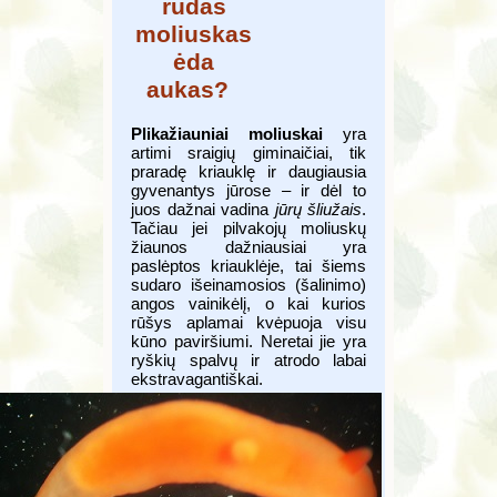
rudas
moliuskas
ėda
aukas?
Plikažiauniai moliuskai
yra
artimi sraigių giminaičiai, tik
praradę kriauklę ir daugiausia
gyvenantys jūrose – ir dėl to
juos dažnai vadina
jūrų šliužais
.
Tačiau jei pilvakojų moliuskų
žiaunos dažniausiai yra
paslėptos kriauklėje, tai šiems
sudaro išeinamosios (šalinimo)
angos vainikėlį, o kai kurios
rūšys aplamai kvėpuoja visu
kūno paviršiumi. Neretai jie yra
ryškių spalvų ir atrodo labai
ekstravagantiškai.