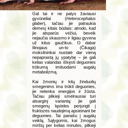
Gal tai ir ne patys žaviausi
gyvūnėliai (
Heterocephalus
glaber
), tačiau jie patraukia
dėmesį kitais būdais: atrodo, kad
jie atsparūs vėžiui, beveik
nejaučia skausmo ir ilgiau gyvena
už kitus gaužikus. O dabar
Ilinojaus un-to (Čikaga)
mokslininkai nustatė dar vieną
nepaprastą jų ypatybę – jie gali
kelias valandas iškęsti deguonies
trūkumą imituodami augalų
metabolizmą.
Kai žmonių ir kitų žinduolių
smegenims ima trūkti deguonies,
jie netenka energijos ir žūsta.
Tačiau plikieji smėlrausiai turi
atsarginį variantą: jie gali
smegenų ląsteles perjungti į
fruktozės naudojimą apsieinant be
deguonies. Tai panašu į augalų
veiklą. Sąlygomis, kai žmogus
mirštų per kelias minutes, pilkieji