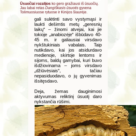
Ūsuočiai rozalijos
ko gero gražiausi iš ūsuočių.
Jau labai retas
Dangiškasis ūsuotis
gyvena
Tolimuosiuose rytuose ir Kinijos šiaurėje.
gali sulėtinti savo vystymąsi ir
laukti dešimtis metų „geresnių
laikų“ – žinomi atvejai, kai jie
tokioje „anabiozėje“ išbūdavo 40-
45 m. ir galiausiai virsdavo
nykštukiniais vabalais. Taip
nutikdavo, kai jos atsidurdavo
medienoje, skirtoje lentoms ir
sijoms, baldų gamybai, kuri buvo
išdžiovinama – joms virsdavo
„džiūvėsiais“, tačiau
nepasiduodavo, o jų gyvenimas
išsitęsdavo.
Deja, žemas dauginimosi
aktyvumas reliktinį ūsuotį daro
nykstančia rūšimi.