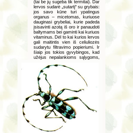
(tai be jų sugeba tik termitai). Dar
lervos sudarė „sutartį“ su grybais:
jos savo kūne turi ypatingus
organus – micetomas, kuriuose
dauginasi grybeliai, kurie padeda
įsisavinti azotą iš oro ir panaudoti
baltymams bei gaminti kai kuriuos
vitaminus. Dėl to kai kurios lervos
gali maitintis vien iš celiuliozės
sudarytu filtravimo popieriumi. Ir
šiaip jos tokios gyvybingos, kad
užėjus nepalankioms
sąlygoms,