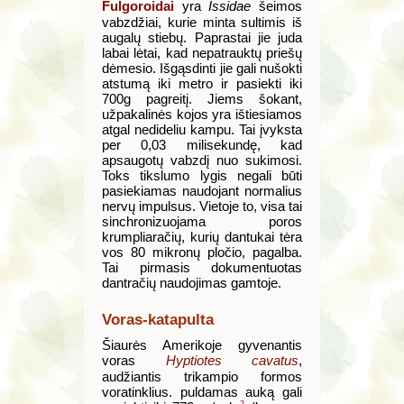
Fulgoroidai
yra
Issidae
šeimos
vabzdžiai, kurie minta sultimis iš
augalų stiebų. Paprastai jie juda
labai lėtai, kad nepatrauktų priešų
dėmesio. Išgąsdinti jie gali nušokti
atstumą iki metro ir pasiekti iki
700g pagreitį. Jiems šokant,
užpakalinės kojos yra ištiesiamos
atgal nedideliu kampu. Tai įvyksta
per 0,03 milisekundę, kad
apsaugotų vabzdį nuo sukimosi.
Toks tikslumo lygis negali būti
pasiekiamas naudojant normalius
nervų impulsus. Vietoje to, visa tai
sinchronizuojama poros
krumpliaračių, kurių dantukai tėra
vos 80 mikronų pločio, pagalba.
Tai pirmasis dokumentuotas
dantračių naudojimas gamtoje.
Voras-katapulta
Šiaurės Amerikoje gyvenantis
voras
Hyptiotes cavatus
,
audžiantis trikampio formos
voratinklius. puldamas auką gali