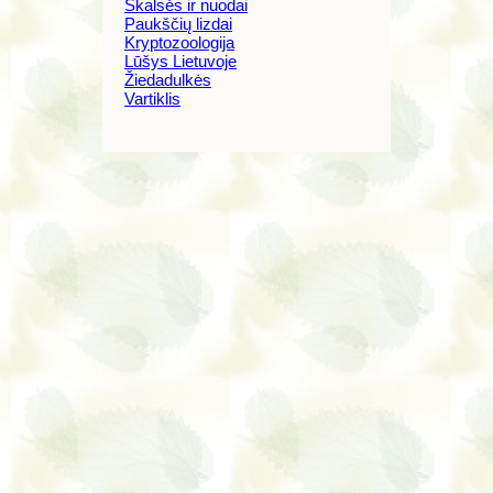
Skalsės ir nuodai
Paukščių lizdai
Kryptozoologija
Lūšys Lietuvoje
Žiedadulkės
Vartiklis