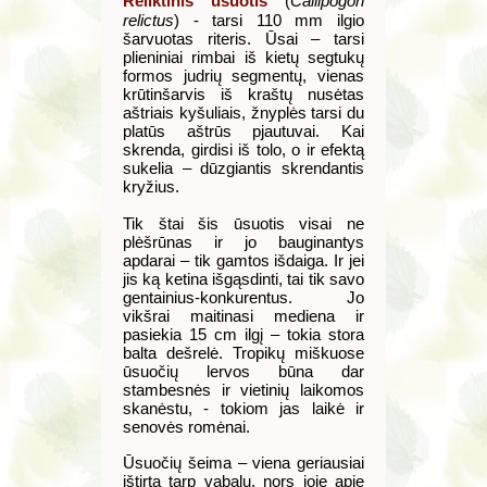
Reliktinis ūsuotis
(
Callipogon
relictus
) - tarsi 110 mm ilgio
šarvuotas riteris. Ūsai – tarsi
plieniniai rimbai iš kietų segtukų
formos judrių segmentų, vienas
krūtinšarvis iš kraštų nusėtas
aštriais kyšuliais, žnyplės tarsi du
platūs aštrūs pjautuvai. Kai
skrenda, girdisi iš tolo, o ir efektą
sukelia – dūzgiantis skrendantis
kryžius.
Tik štai šis ūsuotis visai ne
plėšrūnas ir jo bauginantys
apdarai – tik gamtos išdaiga. Ir jei
jis ką ketina išgąsdinti, tai tik savo
gentainius-konkurentus. Jo
vikšrai maitinasi mediena ir
pasiekia 15 cm ilgį – tokia stora
balta dešrelė. Tropikų miškuose
ūsuočių lervos būna dar
stambesnės ir vietinių laikomos
skanėstu, - tokiom jas laikė ir
senovės romėnai.
Ūsuočių šeima – viena geriausiai
ištirta tarp vabalų, nors joje apie