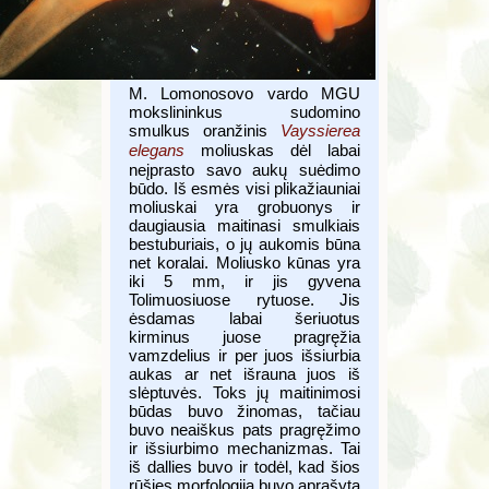
M. Lomonosovo vardo MGU
mokslininkus sudomino
smulkus oranžinis
Vayssierea
elegans
moliuskas dėl labai
neįprasto savo aukų suėdimo
būdo. Iš esmės visi plikažiauniai
moliuskai yra grobuonys ir
daugiausia maitinasi smulkiais
bestuburiais, o jų aukomis būna
net koralai. Moliusko kūnas yra
iki 5 mm, ir jis gyvena
Tolimuosiuose rytuose. Jis
ėsdamas labai šeriuotus
kirminus juose pragręžia
vamzdelius ir per juos išsiurbia
aukas ar net išrauna juos iš
slėptuvės. Toks jų maitinimosi
būdas buvo žinomas, tačiau
buvo neaiškus pats pragręžimo
ir išsiurbimo mechanizmas. Tai
iš dallies buvo ir todėl, kad šios
rūšies morfologija buvo aprašyta