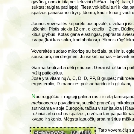
gyvūną, nors ir kitą nei lietuviai (
lisička
- lapė), kaip, b
suktas; taigi ta pati lapė). Tiesa vokiečiai turi ir kitą
spalvos panašumo į trynį. Įdomu, kad ir kinai jį vadin
Jaunos voveraitės kepurėlė pusapvalė, o vėliau ji išsir
užlenkti. Plotis siekia 12 cm, o kotelis – 2 cm. Būding
kitus grybus. Kotas gana elastingas, paprastai švies
kvapą (kai kas sako, kad abrikosų). Skonis rūgštokas
Voveraitės sudaro mikorizę su beržais, pušimis, eglėm
sauso oro, nei drėgmės. Jų išskirtinumas – beveik neki
Galima kepti arba dėti į sriubas. Gerai ištroškinta pu
ryžių patiekalus.
Jose yra vitaminų A, C, D, D, PP, B grupės; mikroele
ergosterolio, D-manozės polisacharido ir b-gliukanų.
N
uo rugpjūčio ir rugsėjį galima rasti ir retą tamsėja
melanoxeros
pavadinimą suteikė prancūzų mikolog
sutinkama visoje Europoje, tačiau visur įtaukta į Rau
rožiniai arba ochos spalvos, o vėliau tampa padūmavu
kvapo ir skonio. Mėgsta lapuočių arba mišrius miškus
Tarp voveraičių s