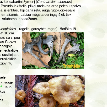
a, kol dabartinį žymenį (
Cantharellus cinereus
)
. Pseudo-lakšteliai pilkai melsvos arba pelenų spalvo.
i išlenktas. Irgi gana reta, auga rugpjūčio-spalio
iemaišomis. Labiau mėgsta derlingą, šiek tiek
ami sriuboms ir padažams.
ucopioides
- ragelis, gausybės ragas), išoriškai iš
 net 10 cm.
mas su silpnu
mas
Peziza
abaigoje
 neutralioje
 susilieja su
nusileidžia
žiovintų
bele.
knygoje
5)
. Jauni
nkusi
o
pas