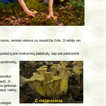
omis, neretai vietose su neaukšta žole. Ji nebijo nei
ą, padažą prie makaronų patiekalų, taip pat paskaninti
karotinoidų,
terellus
nt). Ji
ra geltonai-
naus vaisių
ikologas