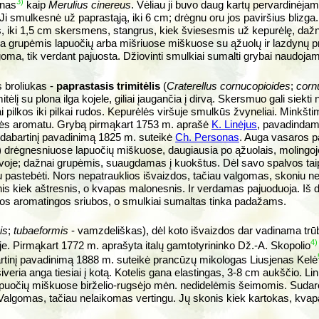
3)
onas
kaip
Merulius cinereus
. Vėliau ji buvo daug kartų pervardinėjam
 Ji smulkesnė už paprastąją, iki 6 cm; drėgnu oru jos paviršius blizga
as, iki 1,5 cm skersmens, stangrus, kiek šviesesmis už kepurėlę, dažna
ba grupėmis lapuočių arba mišriuose miškuose su ąžuolų ir lazdynų pr
goma, tik verdant pajuosta. Džiovinti smulkiai sumalti grybai naudoj
 broliukas -
paprastasis trimitėlis
(
Craterellus cornucopioides
;
corn
mitėlį su plona ilga kojele, giliai įaugančia į dirvą. Skersmuo gali
siekti
 pilkos iki pilkai rudos. Kepurėlės viršuje smulkūs žvyneliai. Minkšti
tės aromatu. Grybą pirmąkart 1753 m. aprašė
K. Linėjus
, pavadinda
 dabartinį pavadinimą 1825 m. suteikė
Ch. Personas
. Auga vasaros p
s) drėgnesniuose lapuočių miškuose, daugiausia po ąžuolais, molingoje
rvoje; dažnai grupėmis, suaugdamas į kuokštus. Dėl savo spalvos taip
 pastebėti. Nors nepatrauklios išvaizdos, tačiau valgomas, skoniu ne
onis kiek aštresnis, o kvapas malonesnis. Ir verdamas pajuoduoja. Iš d
s aromatingos sriubos, o smulkiai sumaltas tinka padažams.
is
;
tubaeformis
- vamzdeliškas), dėl koto išvaizdos dar vadinama trū
4)
uje. Pirmąkart 1772 m. aprašyta italų gamtotyrininko Dž.-A. Skopolio
artinį pavadinimą 1888 m. suteikė prancūzų mikologas Liusjenas Kelė
siveria anga tiesiai į kotą. Kotelis gana elastingas, 3-8 cm aukščio. Li
lapuočių miškuose birželio-rugsėjo mėn. nedidelėmis šeimomis. Sudar
Valgomas, tačiau nelaikomas vertingu. Jų skonis kiek kartokas, kva