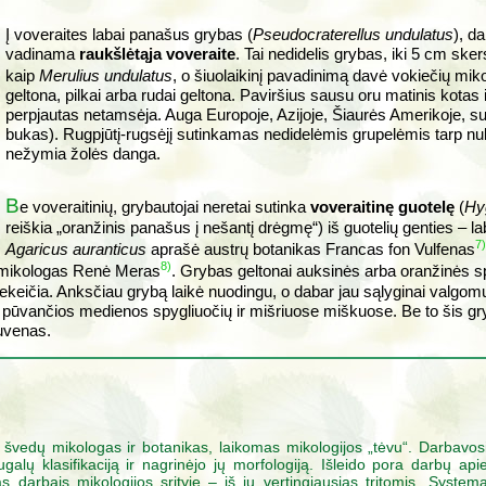
Į voveraites labai panašus grybas (
Pseudocraterellus undulatus
), da
vadinama
raukšlėtąja voveraite
. Tai nedidelis grybas, iki 5 cm sk
kaip
Merulius undulatus
, o šiuolaikinį pavadinimą davė vokiečių mi
geltona, pilkai arba rudai geltona. Paviršius sausu oru matinis kotas
perpjautas netamsėja. Auga Europoje, Azijoje, Šiaurės Amerikoje, s
bukas). Rugpjūtį-rugsėjį sutinkamas nedidelėmis grupelėmis tarp nu
nežymia žolės danga.
B
e voveraitinių, grybautojai neretai sutinka
voveraitinę guotelę
(
Hy
reiškia „oranžinis panašus į nešantį drėgmę“) iš guotelių genties – l
7)
Agaricus auranticus
aprašė austrų botanikas Francas fon Vulfenas
8)
ų mikologas Renė Meras
. Grybas geltonai auksinės arba oranžinės spal
eičia. Anksčiau grybą laikė nuodingu, o dabar jau sąlyginai valgom
t pūvančios medienos spygliuočių ir mišriuose miškuose. Be to šis gr
uvenas.
švedų mikologas ir botanikas, laikomas mikologijos „tėvu“. Darbavos
galų klasifikaciją ir nagrinėjo jų morfologiją. Išleido pora darbų api
 darbais mikologijos srityje – iš jų vertingiausias tritomis „System