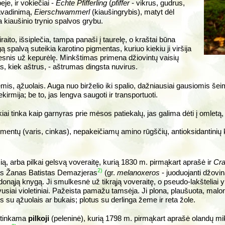
eje, ir vokiečiai -
Echte Pfifferling
(
pfiffer
- vikrus, gudrus,
 pavadinimą,
Eierschwammerl
(kiaušingrybis), matyt dėl
a kiaušinio trynio spalvos grybu.
aito, išsiplečia, tampa panaši į taurelę, o kraštai būna
ą spalvą suteikia karotino pigmentas, kuriuo kiekiu ji viršija
esnis už kepurėlę. Minkštimas primena džiovintų vaisių
, kiek aštrus, - aštrumas dingsta nuvirus.
is, ąžuolais. Auga nuo birželio iki spalio, dažniausiai gausiomis šeim
rmija; be to, jas lengva saugoti ir transportuoti.
ikiai tinka kaip garnyras prie mėsos patiekalų, jas galima dėti į omlet
mentų (varis, cinkas), nepakeičiamų amino rūgščių, antioksidantinių 
nčią, arba pilkai gelsvą voveraitę, kurią 1830 m. pirmąkart aprašė ir
Cra
2)
as Žanas Batistas Demazjeras
(gr.
melanoxeros
- juoduojanti džovina
donąją knygą. Ji smulkesnė už tikrąją voveraitę, o pseudo-lakšteliai y
siai violetiniai. Pažeista pamažu tamsėja. Ji plona, plaušuota, malo
 su ąžuolais ar bukais; plotus su derlinga žeme ir reta žole.
utinkama
pilkoji
(peleninė), kurią 1798 m. pirmąkart aprašė olandų m