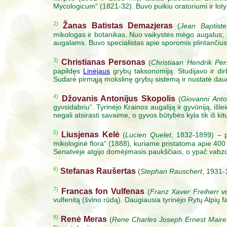
Mycologicum“ (1821-32). Buvo puikiu oratoriumi ir lot
2)
Žanas Batistas Demazjeras
(
Jean Baptist
mikologas ir botanikas. Nuo vaikystės mėgo augalus; 1
augalams. Buvo specialistas apie sporomis plintančius
3)
Christianas Personas
(
Christiaan Hendrik Pe
papildęs
Linėjaus
grybų taksonomiją. Studijavo ir di
Sudarė pirmąją mokslinę grybų sistemą ir nustatė dau
4)
Džovanis Antonijus Skopolis
(
Giovanni Anto
gyvsidabriu“. Tyrinėjo Krainos augaliją ir gyvūniją, iš
negali atsirasti savaime, o gyvos būtybės kyla tik iš ki
5)
Liusjenas Kelė
(
Lucien Quelet
, 1832-1899) – p
mikologinė flora“ (1888), kuriame pristatoma apie 400 n
Senatvėje atgijo domėjimasis paukščiais, o ypač vabzd
6)
Stefanas Raušertas
(
Stephan Rauschert
, 1931-
7)
Francas fon Vulfenas
(
Franz Xaver Freiherr v
vulfenitą (švino rūdą). Daugiausia tyrinėjo Rytų Alpių 
8)
Renė Meras
(
Rene Charles Joseph Ernest Maire