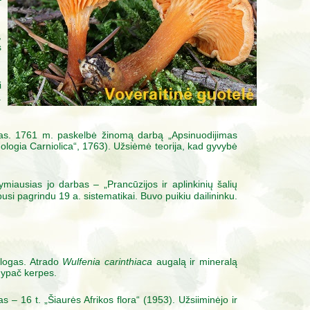
,
s
i
.
nkas. 1761 m. paskelbė žinomą darbą „Apsinuodijimas
omologia Carniolica“, 1763). Užsiėmė teorija, kad gyvybė
miausias jo darbas – „Prancūzijos ir aplinkinių šalių
apusi pagrindu 19 a. sistematikai. Buvo puikiu dailininku.
ologas. Atrado
Wulfenia carinthiaca
augalą ir mineralą
, ypač kerpes.
 – 16 t. „Šiaurės Afrikos flora“ (1953). Užsiiminėjo ir