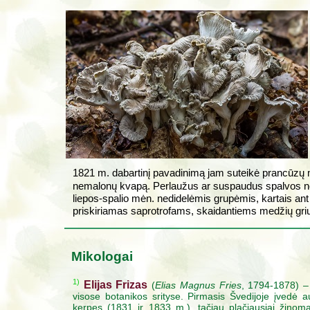
1821 m. dabartinį pavadinimą jam suteikė prancūz
nemalonų kvapą. Perlaužus ar suspaudus spalvos nek
liepos-spalio mėn. nedidelėmis grupėmis, kartais an
priskiriamas saprotrofams, skaidantiems medžių gri
Mikologai
1)
Elijas Frizas
(
Elias Magnus Fries
, 1794-1878) – 
visose botanikos srityse. Pirmasis Švedijoje įvedė au
kerpes (1831 ir 1833 m.), tačiau plačiausiai žinomas