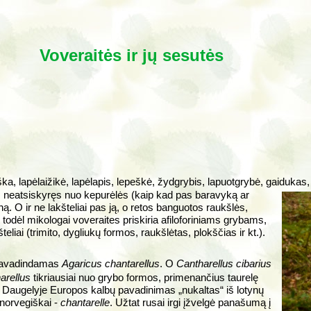
Voveraitės ir jų sesutės
ka, lapėlaižikė, lapėlapis, lepeškė, žydgrybis, lapuotgrybė, gaidukas, g
 neatsiskyręs nuo kepurėlės (kaip kad pas baravyką ar
ūną. O ir ne lakšteliai pas ją, o retos banguotos raukšlės,
todėl mikologai voveraites priskiria afiloforiniams grybams,
eliai (trimito, dygliukų formos, raukšlėtas, plokščias ir kt.).
pavadindamas
Agaricus chantarellus
. O
Cantharellus cibarius
arellus
tikriausiai nuo grybo formos, primenančius taurelę
 Daugelyje Europos kalbų pavadinimas „nukaltas“ iš lotynų
r norvegiškai -
chantarelle
. Užtat rusai irgi įžvelgė panašumą į