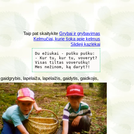
Taip pat skaitykite
Grybai ir grybavimas
Kelmučiai, kurie šoka apie kelmus
Slidieji kazlėkai
Du ežiukai - pušku pušku:

- Kur tu, kur tu, voveryt?

Visas tiltas voveruškų!

Mes nežinom, ką daryt?!
aidgrybis, lapėlaiža, lapėlaižis, gaidytis, gaidkojis,