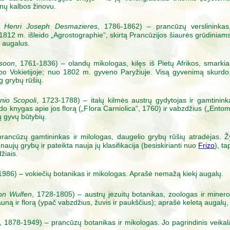
ynų kalbos žinovu.
e Henri Joseph Desmazieres
, 1786-1862) – prancūzų verslininkas
812 m. išleido „Agrostographie“, skirtą Prancūzijos šiaurės grūdiniam
 augalus.
rsoon
, 1761-1836) – olandų mikologas, kilęs iš Pietų Afrikos, smarkia
rbo Vokietijoje; nuo 1802 m. gyveno Paryžiuje. Visą gyvenimą skurdo
g grybų rūšių.
nio Scopoli
, 1723-1788) – italų kilmės austrų gydytojas ir gamtini
leido knygas apie jos florą („Flora Carniolica“, 1760) ir vabzdžius („Ent
tų gyvų būtybių.
rancūzų gamtininkas ir milologas, daugelio grybų rūšių atradėjas. Žy
aujų grybų ir pateikta nauja jų klasifikacija (besiskirianti nuo
Frizo
), t
žiais.
1986) – vokiečių botanikas ir mikologas. Aprašė nemažą kiekį augalų.
on Wulfen
, 1728-1805) – austrų jėzuitų botanikas, zoologas ir miner
fauną ir florą (ypač vabzdžius, žuvis ir paukščius); aprašė keletą augalų
, 1878-1949) – prancūzų botanikas ir mikologas. Jo pagrindinis veikalas