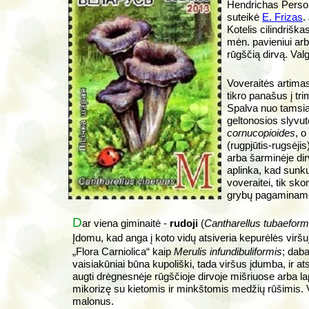
Hendrichas Pers
suteikė
E. Frizas
.
Kotelis cilindrišk
mėn. pavieniui ar
rūgščią dirvą. Val
Voveraitės artimas
tikro panašus į tri
Spalva nuo tamsiai
geltonosios slyvu
cornucopioides
, o
(rugpjūtis-rugsėji
arba šarminėje di
aplinka, kad sunku
voveraitei, tik sk
grybų pagaminamo
D
ar viena giminaitė -
rudoji
(
Cantharellus tubaeform
Įdomu, kad anga į koto vidų atsiveria kepurėlės virš
„Flora Carniolica“ kaip
Merulis infundibuliformis
; dab
vaisiakūniai būna kupoliški, tada viršus įdumba, ir at
augti drėgnesnėje rūgščioje dirvoje mišriuose arba 
mikorizę su kietomis ir minkštomis medžių rūšimis. 
malonus.