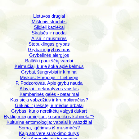
Lietuvos drugiai
Miškinis skudutis
Slidieji kazlėkai
Skalsės ir nuodai
Alisa ir musmirės
Stebuklingas grybas
Grybai ir grybavimas
Grybelinės alergijos
Baltiški paukščių vardai
Kelmučiai, kurie šoka apie kelmus
Grybai, šungrybiai ir kiminai
Miškas: Europoje ir Lietuvoje
P. Podzorovas. Apie grybų naudą
Alavijai - dekoratyvus vaistas
Kambarinės gėlės - patarimai
Kas sieja vabzdžius ir krumpliaračius?
Grikiai: ir į lėkštę, ir medus arbatai
Grybas, kurio nereikėtų valgyti dukart
Ryklių miegamieji ar „kosmetikos kabinetai“?
Kultūrinė entomologija: vabalai ir vabzdžiai
Soma, gėrimas iš musmirės?
Kaip atsivėrė suvokimo durys
Apie čerauninkes ir raganas