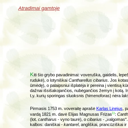
Atradimai gamtoje
K
iti šio grybo pavadinimai: voveruška, gaidelis, lepeš
rudukė), o lotyniškai
Cantharellus cibarius
.
Jos kotas
ūmėdę), o palaipsniui išplatėja ir pereina į vientisą k
dažnai išsišakojančios, nubėgančios žemyn į kotą. Ir 
t.y. kurių sporingas sluoksnis (himenoforas) nėra lakšt
Pirmasis 1753 m. voveraitę aprašė
Karlas Linėjus
, 
1)
vardą 1821 m. davė Elijas Magnusas Frizas
:
Canth
(lot.
cantharus
- vyno taurė), o
cibarius
- „valgomas“.
kalbos: daniškai -
kantarel
, angliškai, prancūziškai i