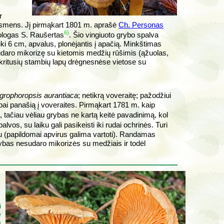
r
ersmens. Jį pirmąkart 1801 m. aprašė
Ch. Personas
6)
kologas S. Raušertas
. Šio vingiuoto grybo spalva
 iki 6 cm, apvalus, plonėjantis į apačią. Minkštimas
udaro mikorizę su kietomis medžių rūšimis (ąžuolas,
kritusių stambių lapų drėgnesnėse vietose su
grophoropsis aurantiaca
; netikrą voveraitę; pažodžiui
abai panašią į voveraites. Pirmąkart 1781 m. kaip
, tačiau vėliau grybas ne kartą keitė pavadinimą, kol
vos, su laiku gali pasikeisti iki rudai ochrinės. Turi
u (papildomai apvirus galima vartoti). Randamas
ybas nesudaro mikorizės su medžiais ir todėl
i
e
a