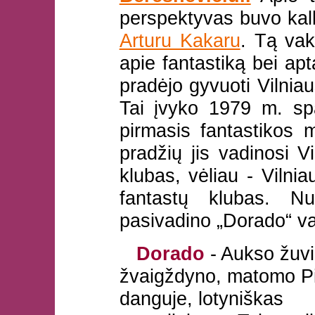
perspektyvas buvo ka
Arturu Kakaru
. Tą vak
apie fantastiką bei apt
pradėjo gyvuoti Vilnia
Tai įvyko 1979 m. spa
pirmasis fantastikos 
pradžių jis vadinosi Vi
klubas, vėliau - Vilni
fantastų klubas. 
pasivadino „Dorado“ v
Dorado
- Aukso žuv
žvaigždyno, matomo P
danguje, lotyniškas