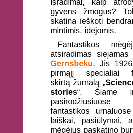
išradimai, kaip atro
gyvens žmogus? Tok
skatina ieškoti bendra
mintimis, idėjomis.
Fantastikos mėgė
atsiradimas siejama
Gernsbeku.
Jis 1926
pirmąjį specialiai fa
skirtą žurnalą „
Scienc
stories
“. Šiame ir
pasirodžiusiuose
fantastikos urnaluose
laiškai, pasiūlymai, a
mėgėjus paskatino burt