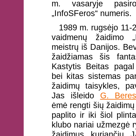
m. vasaryje pasiro
„InfoSFeros“ numeris.
1989 m. rugsėjo 11-2
vaidmenų žaidimo 
meistrų iš Danijos. Be
žaidžiamas šis fant
Kastytis Beitas pag
bei kitas sistemas pa
žaidimų taisykles, pa
Jas išleido
G. Beres
ėmė rengti šių žaidimų 
paplito ir iki šiol pli
klubo nariai užmezgė 
žaidimus kuriančių 