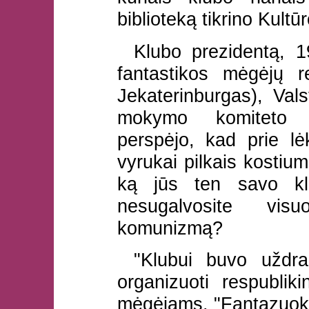
biblioteką tikrino Kultūr
Klubo prezidentą, 1
fantastikos mėgėjų r
Jekaterinburgas), Vals
mokymo komiteto p
perspėjo, kad prie lėk
vyrukai pilkais kostium
ką jūs ten savo klu
nesugalvosite vi
komunizmą?
"Klubui buvo uždra
organizuoti respublik
mėgėjams. "Fantazuokit