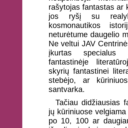
rašytojas fantastas ar 
jos ryšį su realy
kosmonautikos istori
neturėtume daugelio mo
Ne veltui JAV Centrin
įkurtas specialus s
fantastinėje literatū
skyrių fantastinei lite
stebėjo, ar kūriniuo
santvarka.
Tačiau didžiausias 
jų kūriniuose velgiama 
po 10, 100 ar daugia