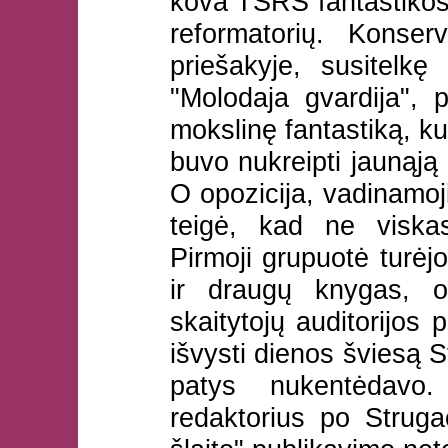
kova TSRS fantastikos 
reformatorių. Konser
priešakyje, susitelk
"Molodaja gvardija", p
mokslinę fantastiką, k
buvo nukreipti jaunąją 
O opozicija, vadinamo
teigė, kad ne viska
Pirmoji grupuotė turėjo
ir draugų knygas, o 
skaitytojų auditorijo
išvysti dienos šviesą S
patys nukentėdavo.
redaktorius po Strug