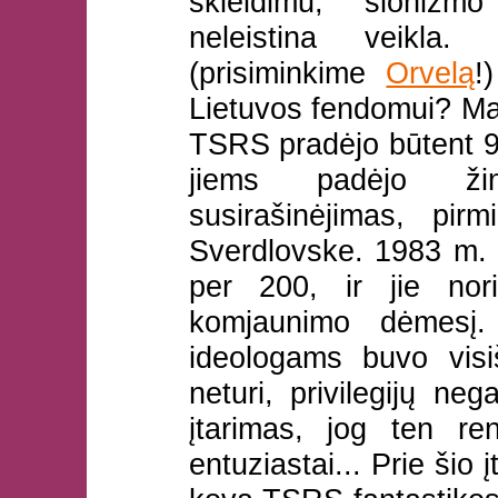
skleidimu, sionizm
neleistina veikla.
(prisiminkime
Orvelą
!
Lietuvos fendomui? Mas
TSRS pradėjo būtent 9
jiems padėjo ži
susirašinėjimas, pir
Sverdlovske. 1983 m.
per 200, ir jie nor
komjaunimo dėmesį
ideologams buvo visi
neturi, privilegijų ne
įtarimas, jog ten ren
entuziastai... Prie šio 