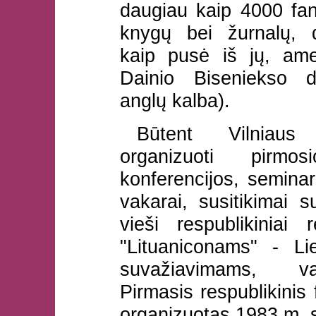
daugiau kaip 4000 fan
knygų bei žurnalų, 
kaip pusė iš jų, amer
Dainio Biseniekso 
anglų kalba).
Būtent Vilniaus
organizuoti pirmos
konferencijos, seminara
vakarai, susitikimai 
vieši respublikiniai
"Lituaniconams" - Li
suvažiavimams, va
Pirmasis respublikinis
organizuotas 1983 m. s