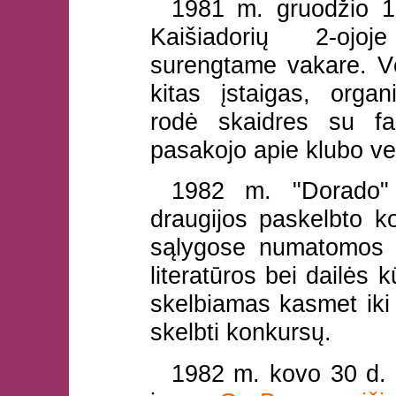
1981 m. gruodžio 12
Kaišiadorių 2-ojoj
surengtame vakare. Vėl
kitas įstaigas, organ
rodė skaidres su fan
pasakojo apie klubo ve
1982 m. "Dorado" n
draugijos paskelbto k
sąlygose numatomos p
literatūros bei dailės 
skelbiamas kasmet iki 
skelbti konkursų.
1982 m. kovo 30 d. 