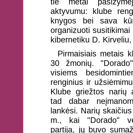
tie metai pasižymė
aktyvumu: klube rengt
knygos bei sava kūr
organizuoti susitikimai
kibernetiku D. Kirveli
Pirmaisiais metais k
30 žmonių. "Dorado"
visiems besidominti
renginius ir užsiėmimus
Klube griežtos narių
tad dabar neįmanom
lankėsi. Narių skaičiu
m., kai "Dorado" ve
partija, jų buvo sumaž