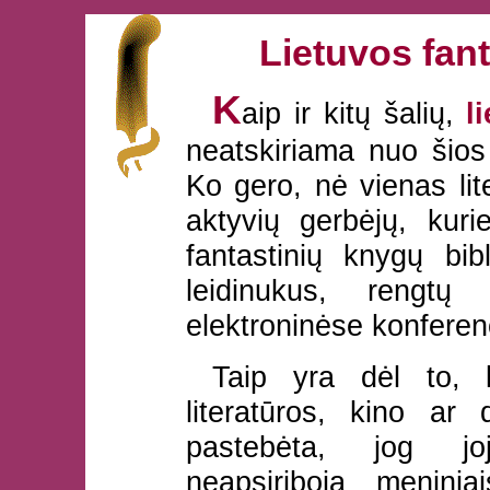
Lietuvos fant
K
aip ir kitų šalių,
l
neatskiriama nuo šios 
Ko gero, nė vienas lit
aktyvių gerbėjų, kuri
fantastinių knygų bib
leidinukus, rengtų 
elektroninėse konferenc
Taip yra dėl to, 
literatūros, kino ar
pastebėta, jog jo
neapsiriboja menini