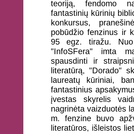
teoriją, fendomo na
fantastinių kūrinių bibli
konkursus, pranešin
pobūdžio fenzinus ir 
95 egz. tiražu. Nu
"InfoSFera" imta ma
spausdinti ir straipsn
literatūrą, "Dorado" sk
laureatų kūriniai, ba
fantastinius apsakymu
įvestas skyrelis va
nagrinėta vaizduotės 
m. fenzine buvo apžv
literatūros, išleistos l