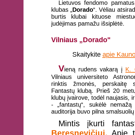
Lietuvos fendomo pamatus 
klubas „
Dorado
“. Vėliau atsir
burtis klubai kituose miest
judėjimas pamažu išsiplėtė.
Vilniaus „Dorado"
Skaitykite
apie Kauno 
V
ieną rudens vakarą į
K. 
Vilniaus universiteto Astron
rinktis žmonės, perskaitę 
Fantastų klubą. Prieš 20 met
klubų įvairove, todėl naujasis, 
- „fantastų“, sukėlė nemažą
auditorija buvo pilna smalsuolių
Mintis įkurti fant
Beresnevičiui.
Apie t