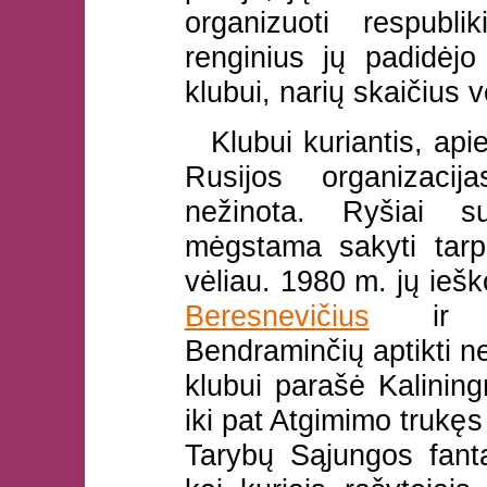
organizuoti respubli
renginius jų padidėjo
klubui, narių skaičius 
Klubui kuriantis, api
Rusijos organizacij
nežinota. Ryšiai su
mėgstama sakyti tarp
vėliau. 1980 m. jų ieš
Beresnevičius
ir Al
Bendraminčių aptikti ne
klubui parašė Kalining
iki pat Atgimimo trukę
Tarybų Sąjungos fant