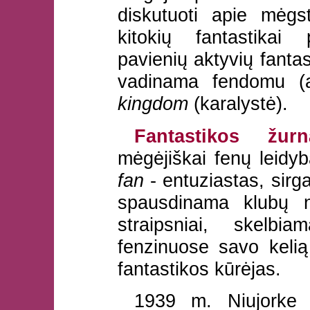
diskutuoti apie mėgs
kitokių fantastikai p
pavienių aktyvių fanta
vadinama fendomu (
kingdom
(karalystė).
Fantastikos žurna
mėgėjiškai fenų leidyb
fan
- entuziastas, sirga
spausdinama klubų n
straipsniai, skelbi
fenzinuose savo keli
fantastikos kūrėjas.
1939 m. Niujorke į