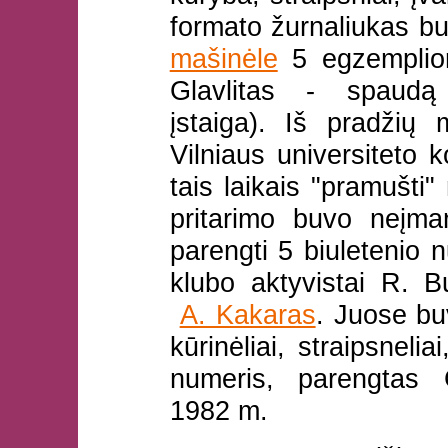
formato žurnaliukas 
mašinėle
5 egzempliori
Glavlitas - spaudą 
įstaiga). Iš pradžių m
Vilniaus universiteto 
tais laikais "pramušti"
pritarimo buvo neįm
parengti 5 biuletenio n
klubo aktyvistai R. 
A. Kakaras
. Juose bu
kūrinėliai, straipsnelia
numeris, parengtas 
1982 m.