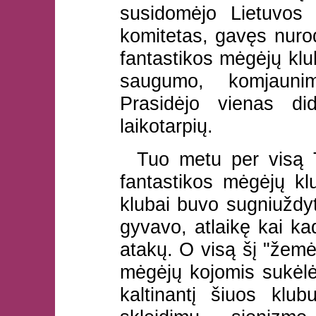
susidomėjo Lietuvos 
komitetas, gavęs nuro
fantastikos mėgėjų klub
saugumo, komjaunim
Prasidėjo vienas di
laikotarpių.
Tuo metu per visą T
fantastikos mėgėjų kl
klubai buvo sugniuždyti,
gyvavo, atlaikę kai kad
atakų. O visą šį "žemė
mėgėjų kojomis sukė
kaltinantį šiuos klub