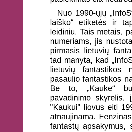
Nuo 1990-ųjų „InfoSf
laiško“ etiketės ir t
leidiniu. Tais metais, 
numeriams, jis nustota
pirmasis lietuvių fant
tad manyta, kad „InfoS
lietuvių fantastikos
pasaulio fantastikos nau
Be to, „Kauke“ buv
pavadinimo skyrelis, 
"Kaukui" liovus eiti 1
atnaujinama. Fenzinas 
fantastų apsakymus, s