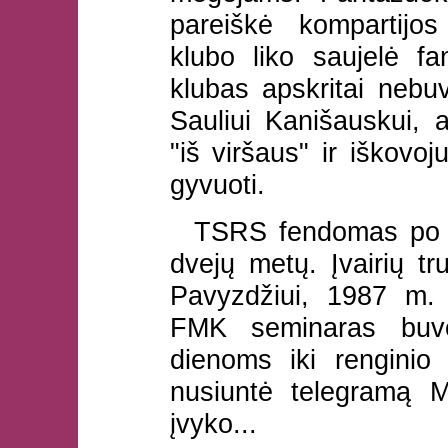
pareiškė kompartijos
klubo liko saujelė fan
klubas apskritai nebu
Sauliui Kanišauskui, 
"iš viršaus" ir iškovo
gyvuoti.
TSRS fendomas po š
dvejų metų. Įvairių tr
Pavyzdžiui, 1987 m.
FMK seminaras buvo
dienoms iki renginio
nusiuntė telegramą M
įvyko...