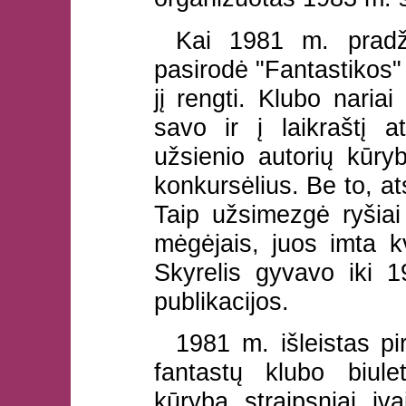
Kai 1981 m. pradži
pasirodė "Fantastikos" 
jį rengti. Klubo nariai
savo ir į laikraštį 
užsienio autorių kūryb
konkursėlius. Be to, ats
Taip užsimezgė ryšiai
mėgėjais, juos imta kv
Skyrelis gyvavo iki 
publikacijos.
1981 m. išleistas pi
fantastų klubo biul
kūryba, straipsniai, įva