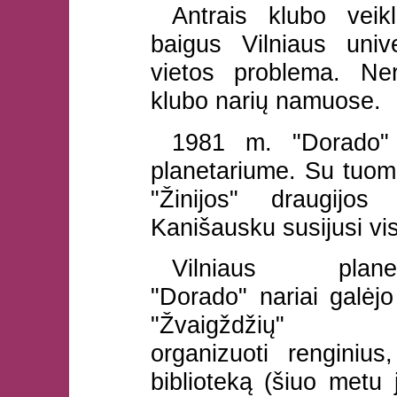
Antrais klubo vei
baigus Vilniaus unive
vietos problema. Ner
klubo narių namuose.
1981 m. "Dorado" p
planetariume. Su tuomet
"Žinijos" draugijos
Kanišausku susijusi vis
Vilniaus planet
"Dorado" nariai galėjo 
"Žvaigždžių" s
organizuoti renginius
biblioteką (šiuo metu 