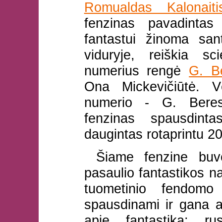
Romualdas Kalonaiti
fenzinas pavadinta
fantastui žinoma sa
viduryje, reiškia sc
numerius rengė
G. B
Ona Mickevičiūtė. V
numerio - G. Beresn
fenzinas spausdint
daugintas rotaprintu 20
Šiame fenzine buvo
pasaulio fantastikos na
tuometinio fendomo
spausdinami ir gana a
apie fantastiką: r