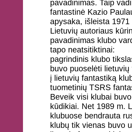
pavadinimas. Taip vadin
fantastinė Kazio Paul
apysaka, išleista 1971
Lietuvių autoriaus kūri
pavadinimas klubo var
tapo neatsitiktinai:
pagrindinis klubo tiksla
buvo puoselėti lietuvių
į lietuvių fantastiką klu
tuometinių TSRS fanta
Beveik visi klubai buvo
kūdikiai. Net 1989 m. L
klubuose bendrauta rus
klubų tik vienas buvo u