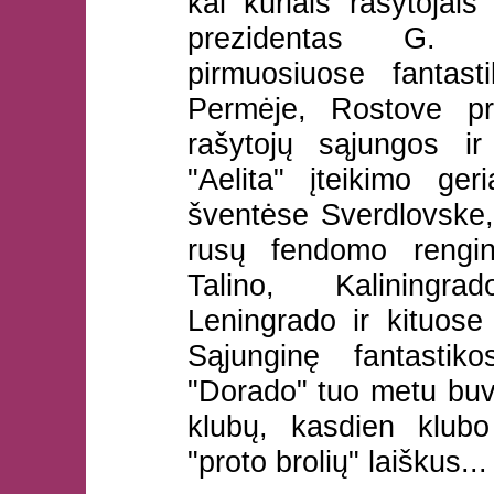
kai kuriais rašytojais
prezidentas G. B
pirmuosiuose fantas
Permėje, Rostove pr
rašytojų sąjungos ir
"Aelita" įteikimo ger
šventėse Sverdlovske,
rusų fendomo rengin
Talino, Kaliningra
Leningrado ir kituose
Sąjunginę fantastik
"Dorado" tuo metu bu
klubų, kasdien klub
"proto brolių" laiškus...