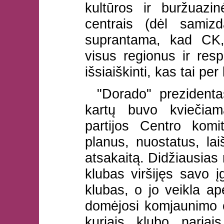
kultūros ir buržuazi
centrais (dėl samiz
suprantama, kad CK,
visus regionus ir resp
išsiaiškinti, kas tai per 
"Dorado" preziden
kartų buvo kviečiam
partijos Centro komit
planus, nuostatus, lai
atsakaitą. Didžiausias
klubas viršijęs savo į
klubas, o jo veikla a
domėjosi komjaunimo o
kuriais klubo nariai