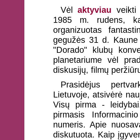
Vėl
aktyviau
veikti
1985 m. rudens, kai
organizuotas fantast
gegužės 31 d. Kaune 
"Dorado" klubų konv
planetariume vėl prad
diskusijų, filmų peržiūr
Prasidėjus pertv
Lietuvoje, atsivėrė nau
Visų pirma - leidyba
pirmasis Informacini
numeris. Apie nuosavą
diskutuota. Kaip įgyve