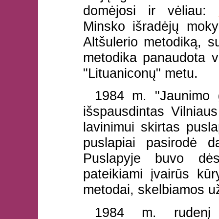
domėjosi ir vėliau:
Minsko išradėjų mokyk
Altšulerio metodiką, su
metodika panaudota vėl
"Lituaniconų" metu.
1984 m. "Jaunimo g
išspausdintas Vilniau
lavinimui skirtas pusl
puslapiai pasirodė 
Puslapyje buvo dėst
pateikiami įvairūs kū
metodai, skelbiamos u
1984 m. rudenį 