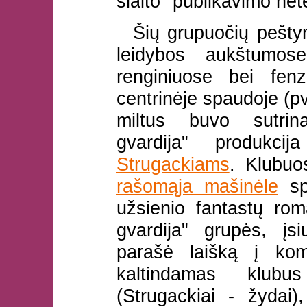
šlaito" publikavimo net
Šių grupuočių peštyn
leidybos aukštumos
renginiuose bei fen
centrinėje spaudoje (pvz
miltus buvo sutrin
gvardija" produkcij
Strugackiams
. Klubuo
rašomąja mašinėle
spa
užsienio fantastų ro
gvardija" grupės, įsi
parašė laišką į kom
kaltindamas klubu
(Strugackiai - žydai