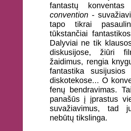
fantastų konventas
convention
- suvažiavim
tapo tikrai pasauli
tūkstančiai fantastiko
Dalyviai ne tik klausos
diskusijose, žiūri fi
žaidimus, rengia knygų
fantastika susijusio
diskotekose... O konv
fenų bendravimas. Tai
panašūs į įprastus vi
suvažiavimus, tad j
nebūtų tikslinga.