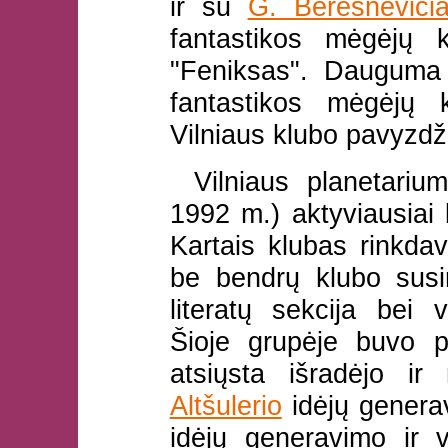
ir su
G. Beresneviči
fantastikos mėgėjų 
"Feniksas". Dauguma v
fantastikos mėgėjų 
Vilniaus klubo pavyzdž
Vilniaus planetarium
1992 m.) aktyviausiai
Kartais klubas rinkdav
be bendrų klubo susir
literatų sekcija bei 
Šioje grupėje buvo pr
atsiųsta išradėjo ir
Altšulerio
idėjų genera
idėjų generavimo ir 