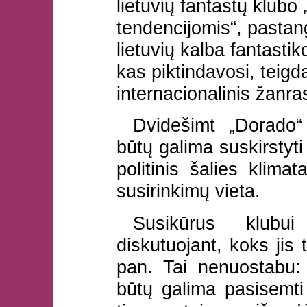
lietuvių fantastų klubo
tendencijomis“, pastan
lietuvių kalba fantast
kas piktindavosi, teigd
internacionalinis žanras
Dvidešimt „Dorado“
būtų galima suskirstyti
politinis šalies klima
susirinkimų vieta.
Susikūrus klubu
diskutuojant, koks jis t
pan. Tai nenuostabu: 
būtų galima pasisemti p