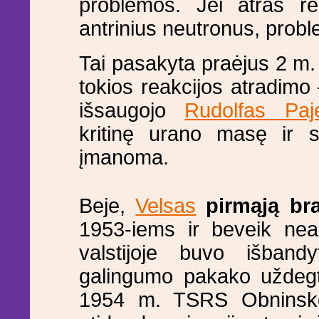
problemos. Jei atras rea
antrinius neutronus, probl
Tai pasakyta praėjus 2 m. 
tokios reakcijos atradimo
išsaugojo
Rudolfas Paje
kritinę urano masę ir 
įmanoma.
Beje,
Velsas
pirmąją br
1953-iems ir beveik nea
valstijoje buvo išband
galingumo pakako uždeg
1954 m. TSRS Obninsko 