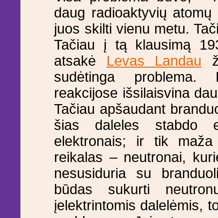
daug radioaktyvių atomų (t
juos skilti vienu metu. Ta
Tačiau į tą klausimą 193
atsakė
Levas Landau
žy
sudėtinga problema. 
reakcijose išsilaisvina da
Tačiau apšaudant branduol
šias daleles stabdo 
elektronais; ir tik maža
reikalas – neutronai, kur
nesusiduria su branduoli
būdas sukurti neutron
įelektrintomis dalelėmis, t