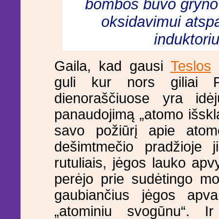
bombos buvo gryno k
oksidavimui atsp
induktori
Gaila, kad gausi
Teslos
k
guli kur nors giliai 
dienoraščiuose yra id
panaudojimą „atomo išskla
savo požiūrį apie atom
dešimtmečio pradžioje ji
rutuliais, jėgos lauko apvy
perėjo prie sudėtingo mod
gaubiančius jėgos apval
„atominiu svogūnu“. I