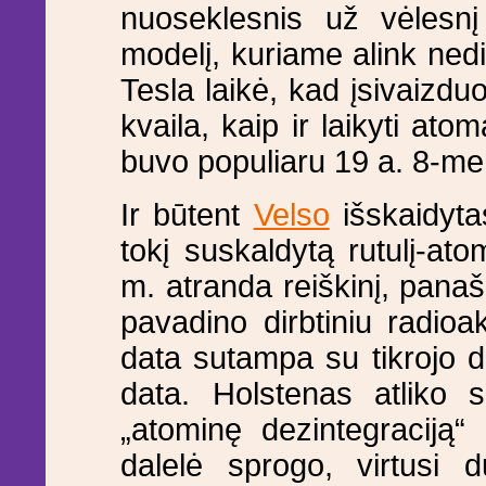
nuoseklesnis už vėlesn
modelį, kuriame alink nedi
Tesla laikė, kad įsivaizduo
kvaila, kaip ir laikyti ato
buvo populiaru 19 a. 8-me
Ir būtent
Velso
išskaidyta
tokį suskaldytą rutulį-a
m. atranda reiškinį, panaš
pavadino dirbtiniu radio
data sutampa su tikrojo d
data. Holstenas atliko s
„atominę dezintegraciją“
dalelė sprogo, virtusi d