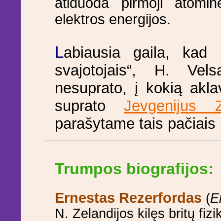
atiduoda pirmoji atomi
elektros energijos.
L
abiausia gaila, kad
svajotojais“, H. Vel
nesuprato, į kokią aklav
suprato
Jevgenijus Z
parašytame tais pačiais 
Trumpos biografijos:
Ernestas Rezerfordas
(
E
N. Zelandijos kilęs britų fiz