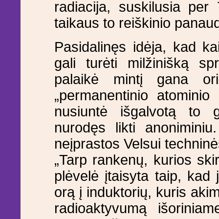
radiacija, suskilusia pe
taikaus to reiškinio panau
Pasidalinęs idėja, kad kai
gali turėti milžinišką 
palaikė mintį gana ori
„permanentinio atominio 
nusiuntė išgalvotą to gi
nurodęs likti anoniminiu
neįprastos Velsui techninė
„Tarp rankenų, kurios ski
plėvelė įtaisyta taip, kad j
orą į induktorių, kuris aki
radioaktyvumą išoriniame