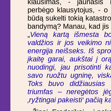
klausimas, - jaunasis m
perbėgo klausytojus, - o 
būdą sukelti tokią katastrof
bandymą? Manau, kad jis ta
„
Vieną kartą išmesta b
valdžios ir jos veikimo n
energija neišseks. Iš spro
įkaitę garai, aukštai į o
nuodingi, jau prisotinti k
savo ruožtu ugninę, visk
Toks buvo didžiausias 
triumfas – neregėtos jėg
‚ryžtingai pakeisti‘ pačią 