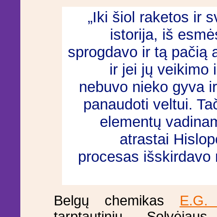
„Iki šiol raketos ir 
istorija, iš esm
sprogdavo ir tą pačią 
ir jei jų veikimo
nebuvo nieko gyva ir
panaudoti veltui. Ta
elementų vadinama
atrastai Hislop
procesas išskirdavo m
Belgų chemikas
E.G. 
tarptautinių „Solvėjau