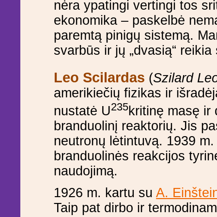
nėra ypatingi vertingi tos sr
ekonomika – paskelbė nemaž
paremtą pinigų sistemą. Man
svarbūs ir jų „dvasią“ reikia s
Leo Scilardas
(
Szilard Le
amerikiečių fizikas ir išradė
235
nustatė U
kritinę masę ir
branduolinį reaktorių. Jis pa
neutronų lėtintuvą. 1939 m.
branduolinės reakcijos tyri
naudojimą.
1926 m. kartu su
A. Einštei
Taip pat dirbo ir termodinam