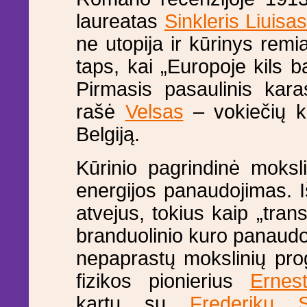
laureatas
Sinkleris Liuisa
ne utopija ir kūrinys remi
taps, kai „Europoje kils b
Pirmasis pasaulinis karas
rašė
Velsas
– vokiečių ka
Belgiją.
Kūrinio pagrindinė moksl
energijos panaudojimas. I
atvejus, tokius kaip „tra
branduolinio kuro panaud
nepaprastų mokslinių pro
fizikos pionierius
Ernes
kartu su
Frederiku S