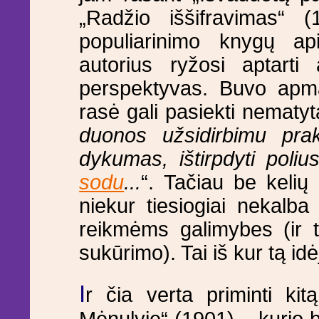
„Radžio iššifravimas“ 
populiarinimo knygų api
autorius ryžosi aptarti
perspektyvas. Buvo apm
rasė gali pasiekti nematyt
duonos užsidirbimu prakai
dykumas, ištirpdyti poli
sodu
...
“. Tačiau be keli
niekur tiesiogiai nekalb
reikmėms galimybes (ir 
sukūrimo). Tai iš kur tą id
I
r čia verta priminti kit