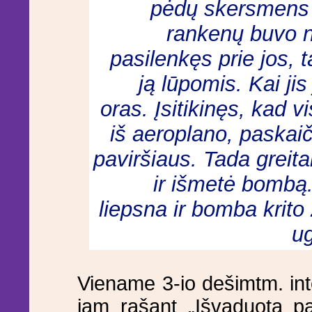
pėdų skersmens m
rankenų buvo 
pasilenkęs prie jos, 
ją lūpomis. Kai jis
oras. Įsitikinęs, kad v
iš aeroplano, paskaič
paviršiaus. Tada greit
ir išmetė bombą.
liepsna ir bomba krito
ug
Viename 3-io dešimtm. in
jam rašant „Išvaduotą pa