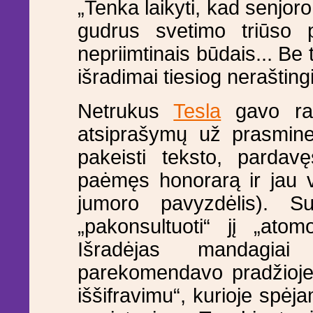
„Tenka laikyti, kad senjoro 
gudrus svetimo triūso 
nepriimtinais būdais... Be t
išradimai tiesiog neraštingi
Netrukus
Tesla
gavo raš
atsiprašymų už prasmines
pakeisti teksto, pardavę
paėmęs honorarą ir jau vi
jumoro pavyzdėlis). S
„pakonsultuoti“ jį „ato
Išradėjas mandagiai
parekomendavo pradžioje
iššifravimu“, kurioje spėj