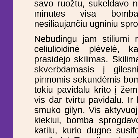
savo ruožtu, sukeldavo na
minutes visa bomba 
nesiliaujančiu ugniniu spro
Nebūdingu jam stiliumi r
celiulioidinė plėvelė, k
prasidėjo skilimas. Skilim
skverbdamasis į gilesn
pirmomis sekundėmis bomba
tokiu pavidalu krito į že
vis dar tvirtu pavidalu. 
smuko gilyn. Vis aktyvuoj
kiekiui, bomba sprogdav
katilu, kurio dugne sus