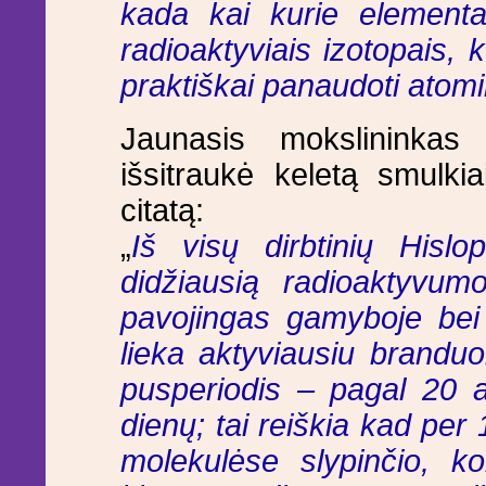
kada kai kurie elementai
radioaktyviais izotopais, 
praktiškai panaudoti atomi
Jaunasis mokslininkas
išsitraukė keletą smulkia
citatą:
„
Iš visų dirbtinių Hislo
didžiausią radioaktyvum
pavojingas gamyboje bei 
lieka aktyviausiu branduol
pusperiodis – pagal 20 a
dienų; tai reiškia kad per 
molekulėse slypinčio, ko