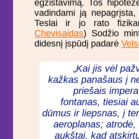
egzistavimą. Tos hipotez
vadindami ją nepagrįsta, 
Teslai ir jo rato fizik
Chevisaidas
) Sodžio min
didesnį įspūdį padarė
Vels
„
Kai jis vėl paž
kažkas panašaus į ne
priešais imper
fontanas, tiesiai
dūmus ir liepsnas, į t
aeroplanas; atrodė, k
aukštai, kad atskir