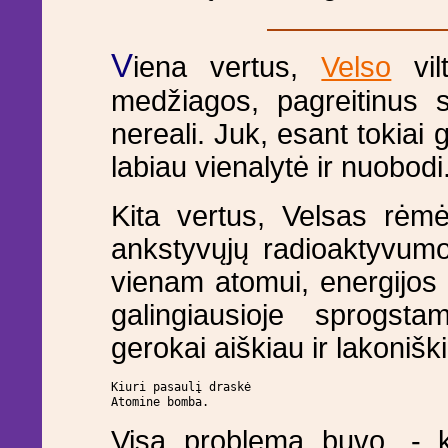
V
iena vertus,
Velso
vil
medžiagos, pagreitinus sk
nereali. Juk, esant tokiai 
labiau vienalytė ir nuobodi
Kita vertus, Velsas rėmė
ankstyvųjų radioaktyvumo
vienam atomui, energijos 
galingiausioje sprogst
gerokai aiškiau ir lakonišk
Kiuri pasaulį draskė

Atomine bomba.
Visa problema buvo, - k