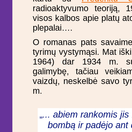
radioaktyvumo teoriją, 1
visos kalbos apie platų a
plepalai….
O romanas pats savaime 
tyrimų vystymąsi. Mat iški
1964) dar 1934 m. sum
galimybę, tačiau veiki
vaizdų, neskelbė savo tyri
m.
„
... abiem rankomis jis
bombą ir padėjo ant 