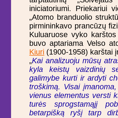
iniciatoriumi. Priekariui
„Atomo branduolio strukt
pirmininkavo prancūzų fiz
Kuluaruose vyko karštos 
buvo aptariama Velso a
Kiuri
(1900-1958) karštai į
„
Kai analizuoju mūsų atra
kyla keistų vaizdinių s
galimybe kurti ir ardyti 
troškimą. Visai įmanoma,
vienus elementus versti kit
turės sprogstamąjį pob
betarpišką ryšį tarp dir