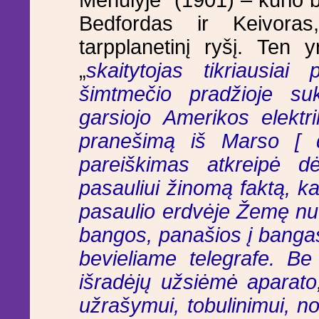
Mėnulyje“ (1901) – kurio b
Bedfordas ir Keivoras
tarpplanetinį ryšį. Ten 
„
skaitytojas tikriausiai
šimtmečio pradžioje su
garsiojo Amerikos elektr
pranešimą iš Marso [ 
pareiškimas atkreipė 
pasauliui žinomą faktą, k
pasaulio erdvėje Žemę nu
bangos, panašios į banga
bevieliame telegrafe. Be
išradėjų užsiėmė aparato,
užrašymui, tobulinimui, nor