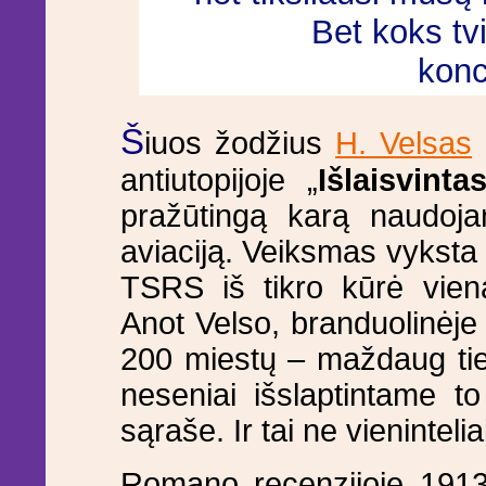
Bet koks tvi
konc
Š
iuos žodžius
H. Velsas
antiutopijoje „
Išlaisvinta
pražūtingą karą naudojan
aviaciją. Veiksmas vyksta 
TSRS iš tikro kūrė vien
Anot Velso, branduolinėje 
200 miestų – maždaug tiek
neseniai išslaptintame t
sąraše. Ir tai ne vienintel
Romano recenzijoje 19