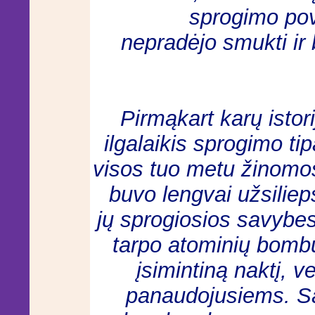
sprogimo pove
nepradėjo smukti ir 
Pirmąkart karų istor
ilgalaikis sprogimo tip
visos tuo metu žinom
buvo lengvai užsilie
jų sprogiosios savybe
tarpo atominių bombų
įsimintiną naktį, v
panaudojusiems. Są