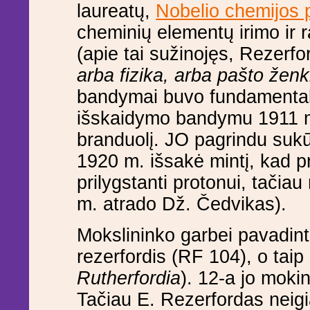
laureatų,
Nobelio chemijos 
cheminių elementų irimo ir 
(apie tai sužinojęs, Rezerfo
arba fizika, arba pašto žen
bandymai buvo fundamentalūs
išskaidymo bandymu 1911 m.
branduolį. JO pagrindu sukū
1920 m. išsakė mintį, kad pr
prilygstanti protonui, tačiau
m. atrado Dž. Čedvikas).
Mokslininko garbei pavadin
rezerfordis (RF 104), o taip
Rutherfordia
). 12-a jo moki
Tačiau E. Rezerfordas neigi