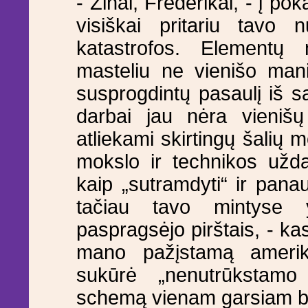
- Žinai, Frederikai, - į pok
visiškai pritariu tavo
katastrofos. Elementų n
masteliu ne vienišo man
susprogdintų pasaulį iš s
darbai jau nėra vienišų 
atliekami skirtingų šalių 
mokslo ir technikos užd
kaip „sutramdyti“ ir panau
tačiau tavo mintyse
paspragsėjo pirštais, - ka
mano pažįstamą ameriki
sukūrė „nenutrūkstam
schemą vienam garsiam bri