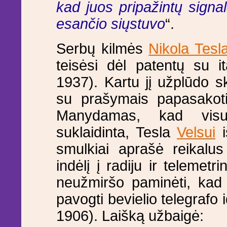
kad juos pripažintų signa
esančio siųstuvo
“.
Serbų kilmės
Nikola Tesl
teisėsi dėl patentų su i
1937). Kartu jį užplūdo s
su prašymais papasakoti 
Manydamas, kad visuo
suklaidinta, Tesla
Velsui
i
smulkiai aprašė reikalus
indėlį į radiju ir telemet
neužmiršo paminėti, kad 
pavogti bevielio telegrafo 
1906). Laišką užbaigė: