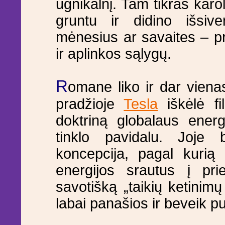
ugnikalnį. Tam tikras karo
gruntu ir didino išsive
mėnesius ar savaites – p
ir aplinkos sąlygų.
R
omane liko ir dar viena
pradžioje
Tesla
iškėlė fi
doktriną globalaus energ
tinklo pavidalu. Joje b
koncepcija, pagal kurią 
energijos srautus į pri
savotišką „taikių ketinim
labai panašios ir beveik p