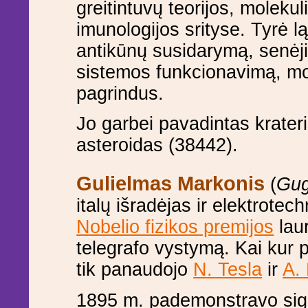
greitintuvų teorijos, molekul
imunologijos srityse. Tyrė l
antikūnų susidarymą, senėj
sistemos funkcionavimą, mo
pagrindus.
Jo garbei pavadintas krate
asteroidas (38442).
Gulielmas Markonis
(
Gug
italų išradėjas ir elektrotech
Nobelio fizikos premijos
laur
telegrafo vystymą. Kai kur 
tik panaudojo
N. Tesla
ir
A.
1895 m. pademonstravo sign