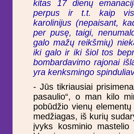
kitas 17 dienų emanaci
perpus ir t.t. kaip vi
karolinijus (nepaisant, k
per pusę, taigi, nenuma
galo mažų reikšmių) niek
iki galo ir iki šiol tos b
bombardavimo rajonai išl
yra kenksmingo spinduliav
- Jūs tikriausiai prisimen
pasaulio“, o man kilo m
pobūdžio vienų elementų v
medžiagas, iš kurių sudary
įvyks kosminio mastelio g