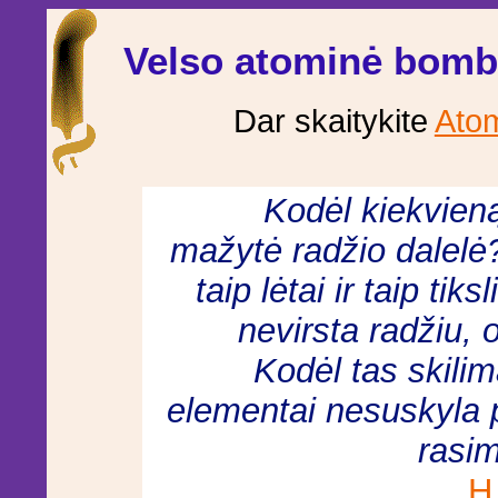
Velso atominė bom
Dar skaitykite
Atom
Kodėl kiekvien
mažytė radžio dalelė? 
taip lėtai ir taip ti
nevirsta radžiu, 
Kodėl tas skilim
elementai nesuskyla p
rasim
H