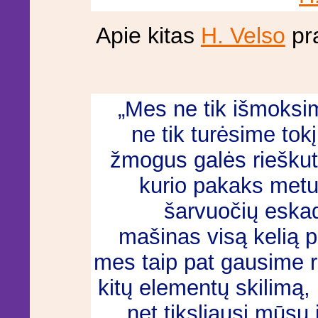
Apie kitas
H. Velso
pra
„Mes ne tik išmoksim
ne tik turėsime tokį
žmogus galės rieškutė
kurio pakaks metus
šarvuočių eskadr
mašinas visą kelią 
mes taip pat gausime ra
kitų elementų skilimą, 
net tiksliausi mūsų 