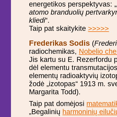
energetikos perspektyvas: „
atomo branduolių pertvarkym
kliedi
“.
Taip pat skaitykite
>>>>>
Frederikas Sodis
(
Freder
radiochemikas,
Nobelio che
Jis kartu su E. Rezerfordu 
dėl elementu transmutacijos.
elementų radioaktyvių izoto
žodė „izotopas“ 1913 m. sv
Margarita Todd).
Taip pat domėjosi
matemati
„Begalinių
harmoninių eiluči