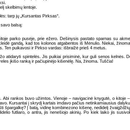
ksi.
elį skelbimų lentoje.
ės: tarp jų „Kursantas Pirksas“.
, savo balsą:
vo kitoje parko pusėje, prie ežero. Dešinysis pastato sparnas su akm
leidė gandą, kad tos kolonos atgabentos iš Mėnulio. Niekai, žinoma
us. Ten puikavosi ir Pirkso vardas: išbraižė prieš 4 metus.
o atidaryti spintelės. Jis puikiai prisiminė, kur guli senos kelnės. 
eles įkišo ranką ir pačiupinėjo kišenėlę. Na, žinoma. Tuščia!
olu. Abi rankos buvo užimtos. Vienoje – navigacinė knygutė, o kitoje –
kydavo. Kursantai į skrydį kartais imdavo pačius netinkamiausius daly
i špargalkę? Į batą, vidinę kombinezono kišenę, nedidelį žvaigždžių a
 didelio futliaro, o antra, jis nenešiojo akinių. Po kiek laiko jis susi