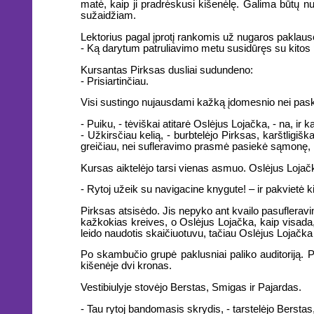
matė, kaip ji pradrėskusi kišenėlę. Galima būtų nu
sužaidžiam.
Lektorius pagal įprotį rankomis už nugaros paklaus
- Ką darytum patruliavimo metu susidūręs su kitos 
Kursantas Pirksas dusliai sudundeno:
- Prisiartinčiau.
Visi sustingo nujausdami kažką įdomesnio nei pask
- Puiku, - tėviškai atitarė Oslėjus Lojačka, - na, ir k
- Užkirsčiau kelią, - burbtelėjo Pirksas, karštligi
greičiau, nei sufleravimo prasmė pasiekė sąmonę, Pi
Kursas aiktelėjo tarsi vienas asmuo. Oslėjus Lojačka
- Rytoj užeik su navigacine knygute! – ir pakvietė ki
Pirksas atsisėdo. Jis nepyko ant kvailo pasufleravi
kažkokias kreives, o Oslėjus Lojačka, kaip visada,
leido naudotis skaičiuotuvu, tačiau Oslėjus Lojačka tu
Po skambučio grupė paklusniai paliko auditoriją. Pirk
kišenėje dvi kronas.
Vestibiulyje stovėjo Berstas, Smigas ir Pajardas.
- Tau rytoj bandomasis skrydis, - tarstelėjo Berstas, 