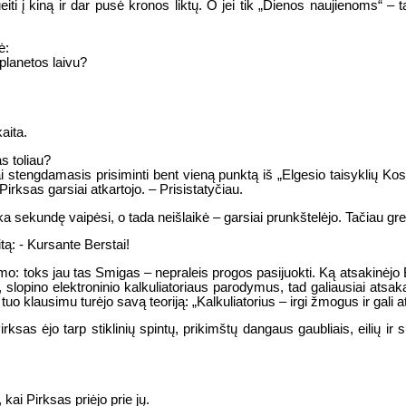
eiti į kiną ir dar pusė kronos liktų. O jei tik „Dienos naujienoms“ 
ė:
planetos laivu?
aita.
as toliau?
škai stengdamasis prisiminti bent vieną punktą iš „Elgesio taisyklių 
rksas garsiai atkartojo. – Prisistatyčiau.
 sekundę vaipėsi, o tada neišlaikė – garsiai prunkštelėjo. Tačiau grei
tą: - Kursante Berstai!
mo: toks jau tas Smigas – nepraleis progos pasijuokti. Ką atsakinėjo 
 slopino elektroninio kalkuliatoriaus parodymus, tad galiausiai ats
o klausimu turėjo savą teoriją: „Kalkuliatorius – irgi žmogus ir gali at
sas ėjo tarp stiklinių spintų, prikimštų dangaus gaubliais, eilių ir sul
kai Pirksas priėjo prie jų.