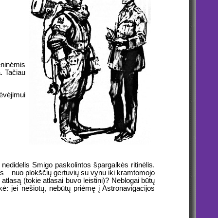
eninėmis
. Tačiau
Dėvėjimui
 nedidelis Smigo paskolintos špargalkės ritinėlis.
kus – nuo plokščių gertuvių su vynu iki kramtomojo
tlasą (tokie atlasai buvo leistini)? Neblogai būtų
vokė: jei nešiotų, nebūtų priėmę į Astronavigacijos