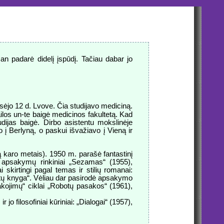
n padarė didelį įspūdį. Tačiau dabar jo
sėjo 12 d. Lvove. Čia studijavo mediciną.
los un-te baigė medicinos fakultetą. Kad
ijas baigė. Dirbo asistentu mokslinėje
 į Berlyną, o paskui išvažiavo į Vieną ir
ją karo metais). 1950 m. parašė fantastinį
, apsakymų rinkiniai „Sezamas“ (1955),
 skirtingi pagal temas ir stilių romanai:
botų knyga“. Vėliau dar pasirodė apsakymo
sakojimų“ ciklai „Robotų pasakos“ (1961),
 jo filosofiniai kūriniai: „Dialogai“ (1957),