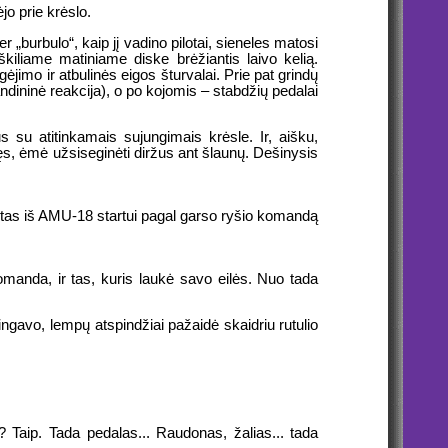
jo prie krėslo.
er „burbulo“, kaip jį vadino pilotai, sieneles matosi
 iškiliame matiniame diske brėžiantis laivo kelią.
ėjimo ir atbulinės eigos šturvalai. Prie pat grindų
dininė reakcija), o po kojomis – stabdžių pedalai
 su atitinkamais sujungimais krėsle. Ir, aišku,
šęs, ėmė užsiseginėti diržus ant šlaunų. Dešinysis
stas iš AMU-18 startui pagal garso ryšio komandą
komanda, ir tas, kuris laukė savo eilės. Nuo tada
ingavo, lempų atspindžiai pažaidė skaidriu rutulio
a? Taip. Tada pedalas... Raudonas, žalias... tada