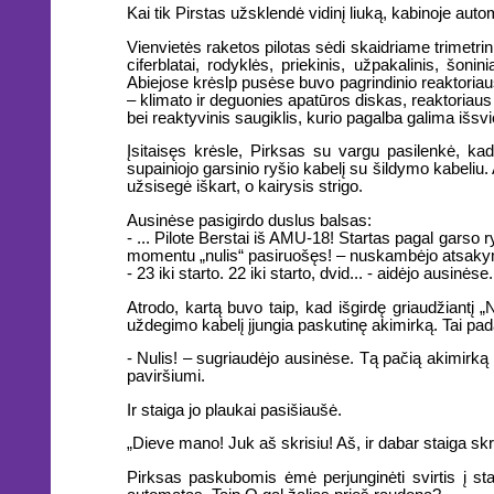
Kai tik Pirstas užsklendė vidinį liuką, kabinoje auto
Vienvietės raketos pilotas sėdi skaidriame trimetrinia
ciferblatai, rodyklės, priekinis, užpakalinis, šoni
Abiejose krėslp pusėse buvo pagrindinio reaktoriaus i
– klimato ir deguonies apatūros diskas, reaktoriaus
bei reaktyvinis saugiklis, kurio pagalba galima išsvie
Įsitaisęs krėsle, Pirksas su vargu pasilenkė, ka
supainiojo garsinio ryšio kabelį su šildymo kabeliu.
užsisegė iškart, o kairysis strigo.
Ausinėse pasigirdo duslus balsas:
- ... Pilote Berstai iš AMU-18! Startas pagal gars
momentu „nulis“ pasiruošęs! – nuskambėjo atsak
- 23 iki starto. 22 iki starto, dvid... - aidėjo ausinėse.
Atrodo, kartą buvo taip, kad išgirdę griaudžiantį 
uždegimo kabelį įjungia paskutinę akimirką. Tai pad
- Nulis! – sugriaudėjo ausinėse. Tą pačią akimirką 
paviršiumi.
Ir staiga jo plaukai pasišiaušė.
„Dieve mano! Juk aš skrisiu! Aš, ir dabar staiga skri
Pirksas paskubomis ėmė perjunginėti svirtis į star