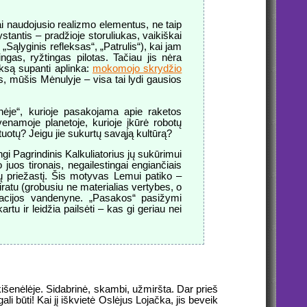
iai naudojusio realizmo elementus, ne taip
tantis – pradžioje storuliukas, vaikiškai
„Sąlyginis refleksas“, „Patrulis“), kai jam
ingas, ryžtingas pilotas. Tačiau jis nėra
rksą supanti aplinka:
mokomojo skrydžio
is, mūšis Mėnulyje – visa tai lydi gausios
onėje“, kurioje pasakojama apie raketos
venamoje planetoje, kurioje įkūrė robotų
tuotų? Jeigu jie sukurtų savąją kultūrą?
gi Pagrindinis Kalkuliatorius jų sukūrimui
juos tironais, negailestingai engiančiais
čių priežastį. Šis motyvas Lemui patiko –
ratu (grobusiu ne materialias vertybes, o
ormacijos vandenyne. „Pasakos“ pasižymi
tu ir leidžia pailsėti – kas gi geriau nei
išenėlėje. Sidabrinė, skambi, užmiršta. Dar prieš
i būti! Kai jį iškvietė Oslėjus Lojačka, jis beveik