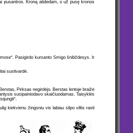
– tai pusantros. Kroną atidedam, o už pusę kronos
Kosmose“. Pasigirdo kursanto Smigo šnibždesys. Ir
tai susitvardė.
Berstas, Pirksas negirdėjo. Berstas lentoje braižė
akantysis susipainiodavo skaičiuodamas. Taisyklės
sijungti“.
ig kiekvienu žingsniu vis labiau silpo viltis rasti