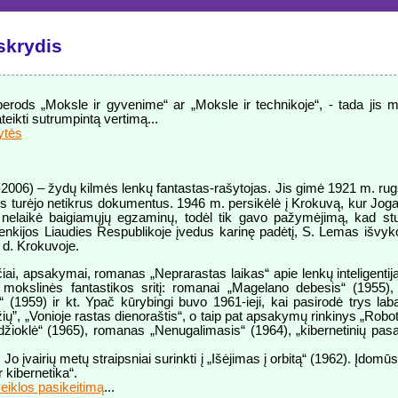
skrydis
rods „Moksle ir gyvenime“ ar „Moksle ir technikoje“, - tada jis ma
eikti sutrumpintą vertimą...
ytės
-2006) – žydų kilmės lenkų fantastas-rašytojas. Jis gimė 1921 m. rug
 turėjo netikrus dokumentus. 1946 m. persikėlė į Krokuvą, kur Jogai
nelaikė baigiamųjų egzaminų, todėl tik gavo pažymėjimą, kad stud
enkijos Liaudies Respublikoje įvedus karinę padėtį, S. Lemas išvyko
 d. Krokuvoje.
ščiai, apsakymai, romanas „Neprarastas laikas“ apie lenkų inteligenti
į mokslinės fantastikos sritį: romanai „Magelano debesis“ (1955)
(1959) ir kt. Ypač kūrybingi buvo 1961-ieji, kai pasirodė trys labai
žių”, „Vonioje rastas dienoraštis“, o taip pat apsakymų rinkinys „Ro
„Medžioklė“ (1965), romanas „Nenugalimasis“ (1964), „kibernetinių pa
o įvairių metų straipsniai surinkti į „Išėjimas į orbitą“ (1962). Įdomūs ir
 kibernetika“.
eiklos pasikeitimą
...