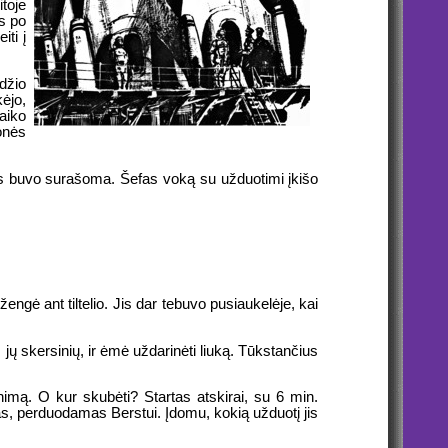
itoje
is po
iti į
džio
ėjo,
laiko
onės
kas buvo surašoma. Šefas voką su užduotimi įkišo
engė ant tiltelio. Jis dar tebuvo pusiaukelėje, kai
jų skersinių, ir ėmė uždarinėti liuką. Tūkstančius
rinimą. O kur skubėti? Startas atskirai, su 6 min.
ndas, perduodamas Berstui. Įdomu, kokią užduotį jis