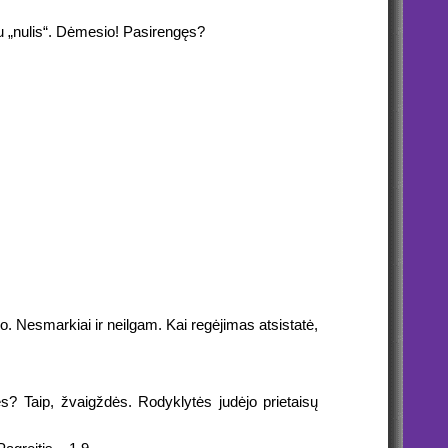
u „nulis“. Dėmesio! Pasirengęs?
o. Nesmarkiai ir neilgam. Kai regėjimas atsistatė,
? Taip, žvaigždės. Rodyklytės judėjo prietaisų