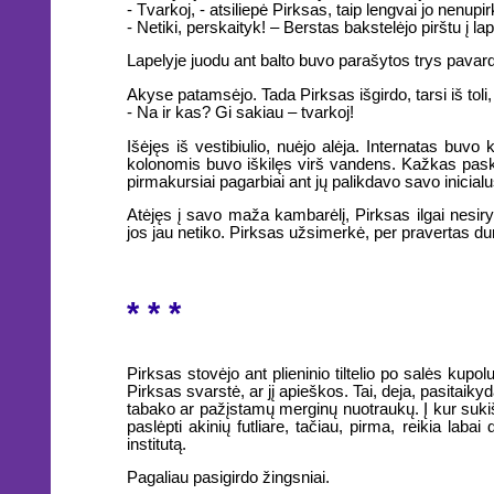
- Tvarkoj, - atsiliepė Pirksas, taip lengvai jo nenupir
- Netiki, perskaityk! – Berstas bakstelėjo pirštu į lap
Lapelyje juodu ant balto buvo parašytos trys pavard
Akyse patamsėjo. Tada Pirksas išgirdo, tarsi iš toli
- Na ir kas? Gi sakiau – tvarkoj!
Išėjęs iš vestibiulio, nuėjo alėja. Internatas bu
kolonomis buvo iškilęs virš vandens. Kažkas pask
pirmakursiai pagarbiai ant jų palikdavo savo inicial
Atėjęs į savo maža kambarėlį, Pirksas ilgai nesiryž
jos jau netiko. Pirksas užsimerkė, per pravertas dur
* * *
Pirksas stovėjo ant plieninio tiltelio po salės kup
Pirksas svarstė, ar jį apieškos. Tai, deja, pasitai
tabako ar pažįstamų merginų nuotraukų. Į kur sukišt
paslėpti akinių futliare, tačiau, pirma, reikia labai
institutą.
Pagaliau pasigirdo žingsniai.