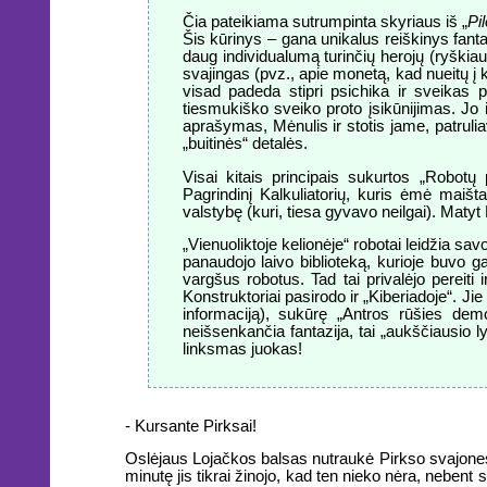
Čia pateikiama sutrumpinta skyriaus iš „
Pi
Šis kūrinys – gana unikalus reiškinys fantast
daug individualumą turinčių herojų (ryškia
svajingas (pvz., apie monetą, kad nueitų į k
visad padeda stipri psichika ir sveikas p
tiesmukiško sveiko proto įsikūnijimas. Jo i
aprašymas, Mėnulis ir stotis jame, patrul
„buitinės“ detalės.
Visai kitais principais sukurtos „Robotų 
Pagrindinį Kalkuliatorių, kuris ėmė maišt
valstybę (kuri, tiesa gyvavo neilgai). Matyt
„Vienuoliktoje kelionėje“ robotai leidžia sa
panaudojo laivo biblioteką, kurioje buvo g
vargšus robotus. Tad tai privalėjo pereiti
Konstruktoriai pasirodo ir „Kiberiadoje“. 
informaciją), sukūrę „Antros rūšies demo
neišsenkančia fantazija, tai „aukščiausio ly
linksmas juokas!
- Kursante Pirksai!
Oslėjaus Lojačkos balsas nutraukė Pirkso svajones 
minutę jis tikrai žinojo, kad ten nieko nėra, nebent 