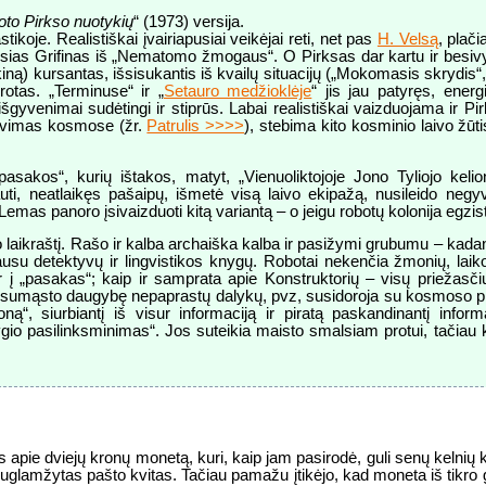
loto Pirkso nuotykių
“ (1973) versija.
ikoje. Realistiškai įvairiapusiai veikėjai reti, net pas
H. Velsą
, plač
usias Grifinas iš „Nematomo žmogaus“. O Pirksas dar kartu ir besivys
iną) kursantas, išsisukantis iš kvailų situacijų („Mokomasis skrydis“, 
rotas. „Terminuse“ ir „
Setauro medžioklėje
“ jis jau patyręs, energ
šgyvenimai sudėtingi ir stiprūs. Labai realistiškai vaizduojama ir Pi
iavimas kosmose (žr.
Patrulis >>>>
), stebima kito kosminio laivo žūt
pasakos“, kurių ištakos, matyt, „Vienuoliktojoje Jono Tyliojo keli
auti, neatlaikęs pašaipų, išmetė visą laivo ekipažą, nusileido negy
 Lemas panoro įsivaizduoti kitą variantą – o jeigu robotų kolonija egzis
vo laikraštį. Rašo ir kalba archaiška kalba ir pasižymi grubumu – kadan
ausu detektyvų ir lingvistikos knygų. Robotai nekenčia žmonių, laiko 
 ir į „pasakas“; kaip ir samprata apie Konstruktorių – visų priežas
Jie sumąsto daugybę nepaprastų dalykų, pvz, susidoroja su kosmoso pi
ną“, siurbiantį iš visur informaciją ir piratą paskandinantį inf
gio pasilinksminimas“. Jos suteikia maisto smalsiam protui, tačiau kar
apie dviejų kronų monetą, kuri, kaip jam pasirodė, guli senų kelnių k
suglamžytas pašto kvitas. Tačiau pamažu įtikėjo, kad moneta iš tikro gal