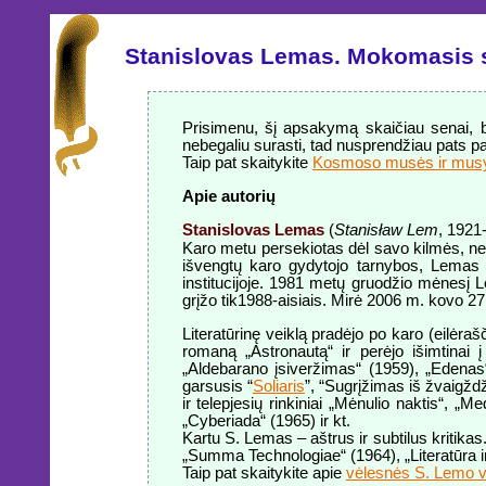
Stanislovas Lemas. Mokomasis 
Prisimenu, šį apsakymą skaičiau senai, be
nebegaliu surasti, tad nusprendžiau pats pat
Taip pat skaitykite
Kosmoso musės ir mus
Apie autorių
Stanislovas Lemas
(
Stanisław Lem
, 1921
Karo metu persekiotas dėl savo kilmės, nes
išvengtų karo gydytojo tarnybos, Lemas 
institucijoje. 1981 metų gruodžio mėnesį L
grįžo tik1988-aisiais. Mirė 2006 m. kovo 27
Literatūrinę veiklą pradėjo po karo (eilėra
romaną „Astronautą“ ir perėjo išimtinai 
„Aldebarano įsiveržimas“ (1959), „Edenas“ 
garsusis “
Soliaris
”, “Sugrįžimas iš žvaigžd
ir telepjesių rinkiniai „Mėnulio naktis“, 
„Cyberiada“ (1965) ir kt.
Kartu S. Lemas – aštrus ir subtilus kritikas. J
„Summa Technologiae“ (1964), „Literatūra ir
Taip pat skaitykite apie
vėlesnės S. Lemo v