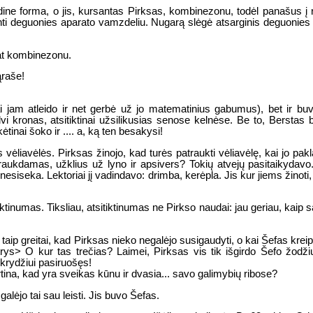
radine forma, o jis, kursantas Pirksas, kombinezonu, todėl panašus į r
nti deguonies aparato vamzdeliu. Nugarą slėgė atsarginis deguonies
 pat kombinezonu.
ąraše!
i jam atleido ir net gerbė už jo matematinius gabumus), bet ir buv
dvi kronas, atsitiktinai užsilikusias senose kelnėse. Be to, Berstas
kėtinai šoko ir .... a, ką ten besakysi!
ėliavėlės. Pirksas žinojo, kad turės patraukti vėliavėlę, kai jo pak
traukdamas, užklius už lyno ir apsivers? Tokių atvejų pasitaikydavo.
nesiseka. Lektoriai jį vadindavo: drimba, kerėpla. Jis kur jiems žinoti
iktinumas. Tiksliau, atsitiktinumas ne Pirkso naudai: jau geriau, kaip 
taip greitai, kad Pirksas nieko negalėjo susigaudyti, o kai Šefas kreip
 trys> O kur tas trečias? Laimei, Pirksas vis tik išgirdo Šefo žodži
krydžiui pasiruošęs!
rtina, kad yra sveikas kūnu ir dvasia... savo galimybių ribose?
alėjo tai sau leisti. Jis buvo Šefas.