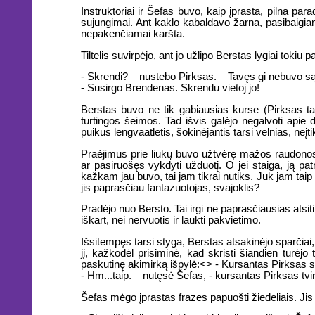
Instruktoriai ir Šefas buvo, kaip įprasta, pilna pa
sujungimai. Ant kaklo kabaldavo žarna, pasibaigia
nepakenčiamai karšta.
Tiltelis suvirpėjo, ant jo užlipo Berstas lygiai tokiu
- Skrendi? – nustebo Pirksas. – Tavęs gi nebuvo s
- Susirgo Brendenas. Skrendu vietoj jo!
Berstas buvo ne tik gabiausias kurse (Pirksas ta
turtingos šeimos. Tad išvis galėjo negalvoti apie 
puikus lengvaatletis, šokinėjantis tarsi velnias, neįti
Praėjimus prie liukų buvo užtvėrę mažos raudonos v
ar pasiruošęs vykdyti užduotį. O jei staiga, ją pa
kažkam jau buvo, tai jam tikrai nutiks. Juk jam taip 
jis paprasčiau fantazuotojas, svajoklis?
Pradėjo nuo Bersto. Tai irgi ne paprasčiausias atsit
iškart, nei nervuotis ir laukti pakvietimo.
Išsitempęs tarsi styga, Berstas atsakinėjo sparčiai, 
jį, kažkodėl prisiminė, kad skristi šiandien turėjo
paskutinę akimirką išpylė:<> - Kursantas Pirksas s
- Hm...taip. – nutęsė Šefas, - kursantas Pirksas tvi
Šefas mėgo įprastas frazes papuošti žiedeliais. Jis g