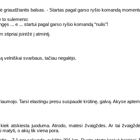
kė griaudžiantis balsas. - Startas pagal garso ryšio komandą moment
je to sulemeno:
ngęs ... e ... startui pagal garso ryšio komandą “nulis”!
stipriai įsirėžė į atmintį.
ą velniškai svarbaus, tačiau negalėjo.
suriaumojo. Tarsi elastingu presu suspaudė krūtinę, galvą. Akyse aptem
ek atskiesta juoduma. Atrodo, matėsi žvaigždės. Ar tai žvaigždės
 matyti, o akių tik viena pora.