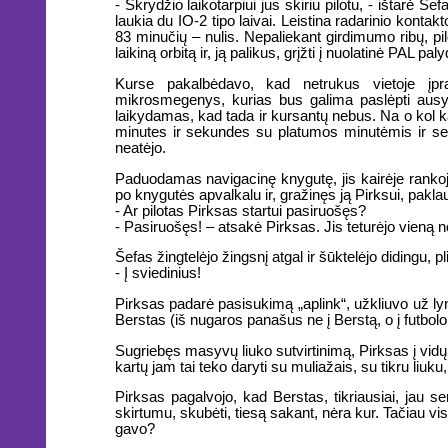
- Skrydžio laikotarpiui jus skiriu pilotu, - ištarė Še
laukia du IO-2 tipo laivai. Leistina radarinio kontak
83 minučių – nulis. Nepaliekant girdimumo ribų, pilo
laikiną orbitą ir, ją palikus, grįžti į nuolatinė PAL 
Kurse pakalbėdavo, kad netrukus vietoje įpra
mikrosmegenys, kurias bus galima paslėpti ausyj
laikydamas, kad tada ir kursantų nebus. Na o kol kas
minutes ir sekundes su platumos minutėmis ir se
neatėjo.
Paduodamas navigacinę knygutę, jis kairėje rankoj
po knygutės apvalkalu ir, gražinęs ją Pirksui, pakla
- Ar pilotas Pirksas startui pasiruošęs?
- Pasiruošęs! – atsakė Pirksas. Jis teturėjo vieną no
Šefas žingtelėjo žingsnį atgal ir šūktelėjo didingu, pl
- Į sviedinius!
Pirksas padarė pasisukimą „aplink“, užkliuvo už lyno
Berstas (iš nugaros panašus ne į Berstą, o į futbolo
Sugriebęs masyvų liuko sutvirtinimą, Pirksas į vidų
kartų jam tai teko daryti su muliažais, su tikru liuku
Pirksas pagalvojo, kad Berstas, tikriausiai, jau se
skirtumu, skubėti, tiesą sakant, nėra kur. Tačiau vi
gavo?