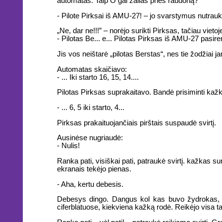
automatas. Taip O gal žalias prieš raudoną?
- Pilote Pirksai iš AMU-27! – jo svarstymus nutrau
„Ne, dar ne!!!” – norėjo surikti Pirksas, tačiau vieto
- Pilotas Be... e... Pilotas Pirksas iš AMU-27 pasire
Jis vos neištarė „pilotas Berstas“, nes tie žodžiai jam 
Automatas skaičiavo:
- ... Iki starto 16, 15, 14....
Pilotas Pirksas suprakaitavo. Bandė prisiminti kažk
- ... 6, 5 iki starto, 4...
Pirksas prakaituojančiais pirštais suspaudė svirtį.
Ausinėse nugriaudė:
- Nulis!
Ranka pati, visiškai pati, patraukė svirtį. kažkas 
ekranais tekėjo pienas.
- Aha, kertu debesis.
Debesys dingo. Dangus kol kas buvo žydrokas, ki
ciferblatuose, kiekviena kažką rodė. Reikėjo visa tai