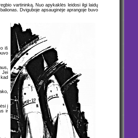
egbio vartininką. Nuo apykaklės leidosi ilgi laidų
 balionas. Dviguboje apsauginėje aprangoje buvo
o iš
 buvo
laus,
 Jei
, kad
sako,
ėsi į
us ir