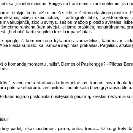
matiškai įsižiebė šviesos. Baigęs su traukėmis ir rankenėlėmis, jis nuė
me rutulyje, kuris, aišku, ne iš stiklo, o iš storo elastingo plastiko. P
niai ekranai, abiejų skaičiuotuvų ir astrografo tablo, trajektometras,
r vairuojančių žiočių svirtys, šešios mažojo pilotažo svirtelės, įsibėg
 išmetimo rankena (tam atvejui, jei jame prasidėtų nenutrūkstama gran
sti „burbulą“ kartu su piloto krėslu ir parašiutais.
d sujungtų iš kombinezono kyšančius vamzdelius, kabelius ir laidus
 Apie klaidą suprato, kai išmušė septintas prakaitas. Pagaliau, atsilo
o ryšio komandą momentu „nulis“. Dėmesio! Pasirengęs? - Pilotas Ber
ymas.
„Nulis!”, vienu metu startavo du kursantai: tas, kuriam buvo duota 
aro pats raketodromo viršininkas. Tad atskaita buvo gryniausiu blefu.
Pirksas išgirdo prislopintą nusitęsiantį gausmą, krėslas nežymiai sul
siu!“
tinę padėtį, skaičiuodamas: pirma, antra, trečia... O kurgi ketvirt