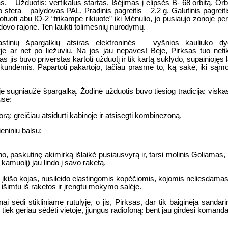
fas. – Užduotis: vertikalus startas. Išėjimas į elipsės B- 68 orbitą. Orb
to sfera – palydovas PAL. Pradinis pagreitis – 2,2 g. Galutinis pagreit
tuoti abu IO-2 “trikampe rikiuote” iki Mėnulio, jo pusiaujo zonoje pere
palydovo rajone. Ten laukti tolimesnių nurodymų.
stinių špargalkių atsiras elektroninės – vyšnios kauliuko dy
e ar net po liežuviu. Na jos jau nepaves! Beje, Pirksas tuo netik
 jis buvo priverstas kartoti užduotį ir tik kartą suklydo, supainiojęs 
kundėmis. Papartoti pakartojo, tačiau prasmė to, ką sakė, iki sąm
e sugniaužė špargalką. Žodinė užduotis buvo tiesiog tradicija: vis
usė:
rą: greičiau atsidurti kabinoje ir atsisegti kombinezoną.
ieniniu balsu:
, paskutinę akimirką išlaikė pusiausvyrą ir, tarsi molinis Goliamas, ž
 kamuolį) jau lindo į savo raketą.
 įkišo kojas, nusileido elastingomis kopėčiomis, kojomis neliesdamas 
, išimtu iš raketos ir įrengtu mokymo salėje.
nai sėdi stikliniame rutulyje, o jis, Pirksas, dar tik baiginėja sanda
s tiek geriau sėdėti vietoje, įjungus radiofoną: bent jau girdėsi koma