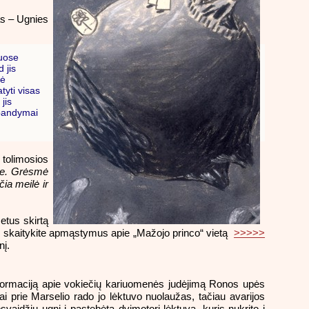
as – Ugnies
iuose
 jis
rė
tyti visas
jis
 bandymai
 tolimosios
re. Grėsmė
ia meilė ir
etus skirtą
; skaitykite apmąstymus apie „Mažojo princo“ vietą
>>>>>
nį.
nformaciją apie vokiečių kariuomenės judėjimą Ronos upės
ai prie Marselio rado jo lėktuvo nuolaužas, tačiau avarijos
osvaidžių ugnį į pastebėtą dvimotorį lėktuvą, kuris nukrito į