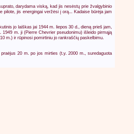
suprato, darydama viską, kad jis nesėstų prie žvalgybinio
pilote, jis energingai veržėsi į orą... Kadaise būrėja jam
tinis jo laiškas jai 1944 m. liepos 30 d., dieną prieš jam,
oja. 1949 m. ji (Pierre Chevrier pseudonimu) išleido pirmąją
10 m.) ir rūpinosi pomirtiniu jo rankraščių paskelbimu.
 praėjus 20 m. po jos mirties (t.y. 2000 m., suredaguota