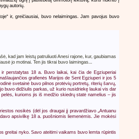
ygų autorių.
toje“ ir, greičiausiai, buvo nelaimingas. Jam pavojus buvo
rašė, kad jam leistų patruliuoti Anesi rajone, kur, gaubiamas
usė jo motinai. Ten jis tikrai buvo laimingas...
r perstatytas 18 a. Buvo laikai, kai čia de Egziuperiai
 našlaujančios grafienės Marijos de Sent Egziuperi ir jos 5
dinė svetainė buvo pilnos protėvių portretų, riterių šarvų,
o buvo didžiulis parkas, už kurio nusidriekę laukai vis dar
o pelės, kurioms jis iš medžio skiedrų statė namelius – jis
 riestos nosikės (dėl jos draugai jį pravardžiavo „Antuanu
okdavo apsivilkę 18 a. puošniomis liemenėmis. Jie mokėsi
s greitai nyko. Savo ateitimi vaikams buvo lemta rūpintis