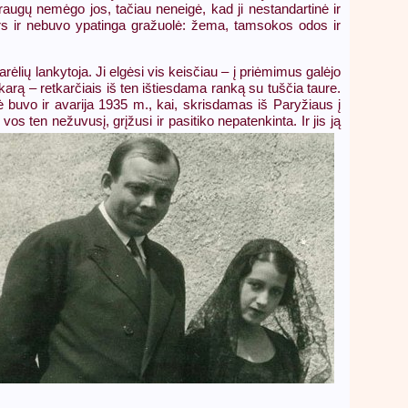
draugų nemėgo jos, tačiau neneigė, kad ji nestandartinė ir
Nors ir nebuvo ypatinga gražuolė: žema, tamsokos odos ir
rėlių lankytoja. Ji elgėsi vis keisčiau – į priėmimus galėjo
akarą – retkarčiais iš ten ištiesdama ranką su tuščia taure.
buvo ir avarija 1935 m., kai, skrisdamas iš Paryžiaus į
os ten nežuvusį, grįžusi ir pasitiko nepatenkinta. Ir jis ją