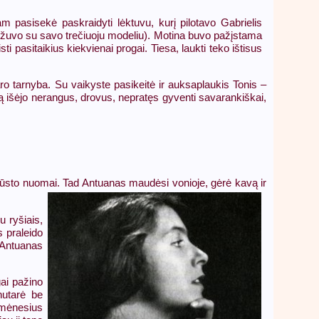
pasisekė paskraidyti lėktuvu, kurį pilotavo Gabrielis
e žuvo su savo trečiuoju modeliu). Motina buvo pažįstama
i pasitaikius kiekvienai progai. Tiesa, laukti teko ištisus
aro tarnyba. Su vaikyste pasikeitė ir auksaplaukis Tonis –
mą išėjo nerangus, drovus, nepratęs gyventi savarankiškai,
 būsto nuomai.
Tad Antuanas maudėsi vonioje, gėrė kavą ir
 ryšiais,
s praleido
s Antuanas
gai pažino
nutarė be
s mėnesius