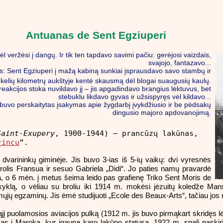
Antuanas de Sent Egziuperi
ėl veržėsi į dangų. Ir tik ten tapdavo savimi pačiu: gerėjosi vaizdais,
svajojo, fantazavo...
kis: Sent Egziuperi į mažą kabiną sunkiai įsprausdavo savo stambų ir
 kelių kilometrų aukštyje kentė skausmą dėl blogai suaugusių kaulų.
reakcijos stoka nuvildavo jį – jis apgadindavo brangius lėktuvus, bet
stebuklu likdavo gyvas ir užsispyręs vėl kildavo...
yje buvo perskaitytas įsakymas apie žygdarbį įvykdžiusio ir be pėdsakų
dingusio majoro apdovanojimą.
Saint-Exupery
, 1900-1944) – prancūzų lakūnas,
rincu
“.
dvarininkų giminėje. Jis buvo 3-ias iš 5-ių vaikų: dvi vyresnės
olis Fransua ir sesuo Gabriela „Didi“. Jo paties namų pravardė
na, o 6 mėn. į metus šeima leido pas grafienę Triko Sent Moris de
yklą, o vėliau su broliu iki 1914 m. mokėsi jėzuitų koledže Mans
mųjų egzaminų. Jis ėmė studijuoti „Ecole des Beaux-Arts“, tačiau jos 
jį puolamosios aviacijos pulką (1912 m. jis buvo pirmąkart skridęs l
amas į Maroką, kur įgauna karo lakūno statusą. 1922 m. spalį paskir