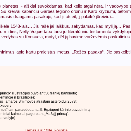
s planetas, - aiškiai suvokdamas, kad kelio atgal nėra. Ir vadovybė 
 Su kreivai kabančiu Garbės legiono ordinu ir Karo kryžiumi, beforme 
sis draugams pasakojo, kad ji, atseit, jį palaikė jūreiviu)...
rsikėlė 1943-iais… Jis rašė jai laiškus, sakydamas, kad myli ją… Pasku
o jo mirties, Nelly Vogue tapo tarsi jo literatūrinio testamento vykdyt
ie jo vedybas su Konsuela, matyt, dėl jų buvimo varžovėmis paskutinius 
inimus apie kartu praleistus metus, „Rožės pasaka“. Jie paskelbti
princo“ iliustracijos buvo ant 50 frankų banknoto;
tinoje ir Brazilijoje);
mės Tamaros Smirnovos atrastam asteroidui 2578;
Exupery;
mmes“ tam panaudodama S.-Egziuperi kūrinio pavadinimą;
eminiai kaimeliai pagerbiant „Mažąjį princą“.
pasaulyje).
Tamsusis Volė Šojinka