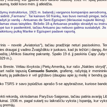
aumą, todėl kovo mėn. jį atleidžia.
ymų instruktorius, 1921 m. balandį į varganos kompanijos aerodromą, ku
idinti „Farmanu“. Tai kainavo 50 frankų, kas buvo nemaži pinigai, tači
šyti jo vardą – Antuanas de Sent-Egziuperi (tikriausiai nujautė likimą). 
amas visas taisykles. Birželio 18-ą Antuanas pradėjo skraidyti su instru
epė tuo ir pasitenkinti, tačiau Antuano jau nebuvo galima sustabdyti. Jis 
naikintuvų pulką Marike ir Egziuperi padavė raportą.
is – novelė „Aviatorius“), tačiau pradžioje neturi pasisekimo. Ten
s draugai jį vadino Žvaigždikiu ir juokavo, kad jis težiūri į dangų. A
aštą į Afrikos šiaurinę pakrantę. Spalio 19 d. jį paskiria
Capy Juby
t
1929 m.).
sus Breste. Vėliau išvyksta į Pietų Ameriką, kur rašo „Nakties skrydį“
art našle tapusią
Consuelo Suncin
, grafienę, rašytoją ir meninink
kartų ją palikdavo ir vėl grįždavo (daugiau apie jų meilę ir bendrą g
o TSRS ir savo įspūdžius aprašo 5-se apybraižose, kuriose bando
i rekordą, skrisdamas Paryžius-Saigonas, tačiau patiria avariją Libijo
inai. 1936 m. pagal sutartį su laikraščiu vyksta į Ispaniją, kur vykst
ių premijų.