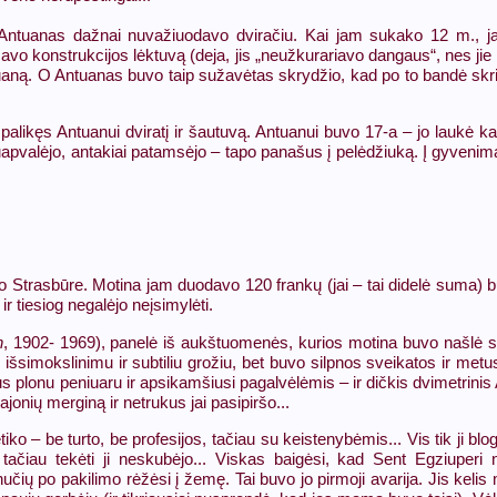
Antuanas dažnai nuvažiuodavo dviračiu. Kai jam sukako 12 m., jam 
savo konstrukcijos lėktuvą (deja, jis „neužkurariavo dangaus“, nes ji
Antuaną. O Antuanas buvo taip sužavėtas skrydžio, kad po to bandė skrist
 palikęs Antuanui dviratį ir šautuvą. Antuanui buvo 17-a – jo laukė k
s suapvalėjo, antakiai patamsėjo – tapo panašus į pelėdžiuką. Į gyveni
vo Strasbūre. Motina jam duodavo 120 frankų (jai – tai didelė suma)
r tiesiog negalėjo neįsimylėti.
n
, 1902- 1969), panelė iš aukštuomenės, kurios motina buvo našlė su
išsimokslinimu ir subtiliu grožiu, bet buvo silpnos sveikatos ir metu
us plonu peniuaru ir apsikamšiusi pagalvėlėmis – ir dičkis dvimetrini
jonių merginą ir netrukus jai pasipiršo...
ko – be turto, be profesijos, tačiau su keistenybėmis... Vis tik ji blo
tačiau tekėti ji neskubėjo... Viskas baigėsi, kad Sent Egziuperi 
nučių po pakilimo rėžėsi į žemę. Tai buvo jo pirmoji avarija. Jis keli