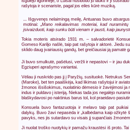
išgulėjo ligoninėje, o Luisai nusibodo jo laukti ir ji susira
rašytoja ir scenariste, pagal jos eiles kūrė muziką.
... Išgyvenęs nelaimingą meilę, Antuanas buvo atsargus.
motinai: „
Mano reikalavimas moteriai, kad nuramintų m
įsivaizduoti, kaip sunku būti vienam ir jausti, kaip jaunyst
Tokia moteris atsirado 1931 m. – salvadorietė Konsuel
Gomeso Kariljo našlė, taip pat rašytoja ir aktorė. Jiedu 
sklido daug įvairiausių gandų, bet greičiausiai ją pamatė 
Ji buvo smulkutė, pašėlusi, veržli ir nepastovi – ir jau d
Egziuperi aprašymo variantai.
Vėliau ji nuskrido pas jį į Paryžių, susituokė. Netrukus S
(Maroke), bet ten paaiškėja, kad likimas rašytojui ir aviat
žmonos išsišokimus, nuolatinio dėmesio ir žavėjimosi ja 
indus ir puldavo į isteriją. Niekas tada jos negalėjo nurami
blaškydavosi po naktinius barus tol, kol praeidavo pasiut
Konsuela buvo fantazuotoja ir melavo taip pat puikiai k
dalykų. Buvo žavi nepasėda ir „kalbėdama kaip ožkytė šo
pavyks, nes jis sutardavo su visais jį supančiais žmonėmi
Ji nuolat troško nuotykių ir pamažu kraustėsi iš proto. Ta