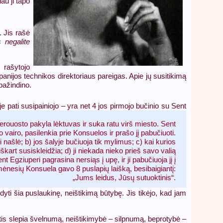
au ji tapo
 Jis rašė
 negalite
 rašytojo
anijos technikos direktoriaus pareigas. Apie jų susitikimą
pažindino.
e pati susipainiojo – yra net 4 jos pirmojo bučinio su Sent
erouosto pakyla lėktuvas ir suka ratu virš miesto. Sent
o vairo, pasilenkia prie Konsuelos ir prašo jį pabučiuoti.
i našlė; b) jos šalyje bučiuoja tik mylimus; c) kai kurios
iškart susiskleidžia; d) ji niekada nieko prieš savo valią
t Egziuperi pagrasina nersiąs į upę, ir ji pabučiuoja jį į
mėnesių Konsuela gavo 8 puslapių laišką, besibaigiantį:
„Jums leidus, Jūsų sutuoktinis“.
i šia puslaukinę, neištikimą būtybę. Jis tikėjo, kad jam
yktis slepia švelnumą, neištikimybė – silpnumą, beprotybė –