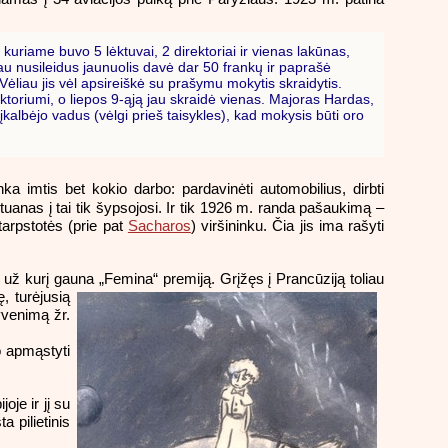
riame buvo 5 lėktuvai, 2 direktoriai ir vienas lakūnas,
au nusileidus jaunuolis davė dar 50 frankų ir paprašė
Vėliau jis vėl apsireiškė su prašymu mokytis skraidytis.
ktoriumi, o liepos 9-ąją jau skraidė vienas. Majoras Hardas,
įkalbėjo vadus (vėlgi prieš taisykles), kad mokysis būti oro
ka imtis bet kokio darbo: pardavinėti automobilius, dirbti
ntuanas į tai tik šypsojosi. Ir tik 1926 m. randa pašaukimą –
arpstotės (prie pat
Sacharos
) viršininku. Čia jis ima rašyti
, už kurį gauna „Femina“ premiją. Grįžęs į Prancūziją toliau
ę, turėjusią
yvenimą žr.
 apmąstyti
je ir jį su
a pilietinis