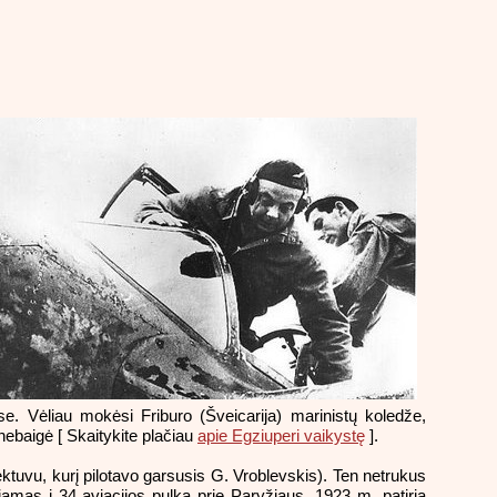
e. Vėliau mokėsi Friburo (Šveicarija) marinistų koledže,
nebaigė [ Skaitykite plačiau
apie Egziuperi vaikystę
].
ėktuvu, kurį pilotavo garsusis G. Vroblevskis). Ten netrukus
iamas į 34 aviacijos pulką prie Paryžiaus. 1923 m. patiria