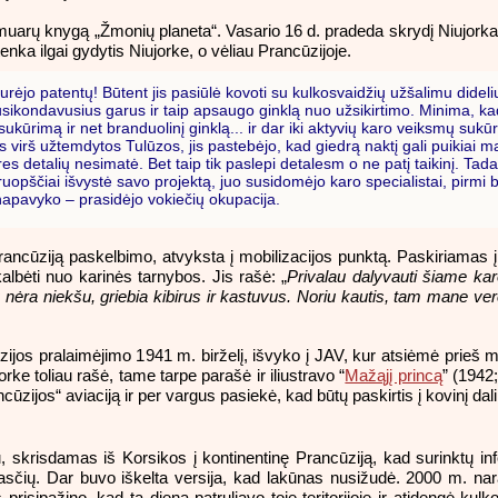
memuarų knygą „Žmonių planeta“. Vasario 16 d. pradeda skrydį Niujork
enka ilgai gydytis Niujorke, o vėliau Prancūzijoje.
 turėjo patentų! Būtent jis pasiūlė kovoti su kulkosvaidžių užšalimu didel
sikondavusius garus ir taip apsaugo ginklą nuo užsikirtimo. Minima, kad
ukūrimą ir net branduolinį ginklą... ir dar iki aktyvių karo veiksmų sukū
š užtemdytos Tulūzos, jis pastebėjo, kad giedrą naktį gali puikiai ma
 detalių nesimatė. Bet taip tik paslepi detalesm o ne patį taikinį. Tada 
ruopščiai išvystė savo projektą, juo susidomėjo karo specialistai, pirmi
 napavyko – prasidėjo vokiečių okupacija.
Prancūziją paskelbimo, atvyksta į mobilizacijos punktą. Paskiriamas į
lbėti nuo karinės tarnybos. Jis rašė: „
Privalau dalyvauti šiame ka
nėra niekšu, griebia kibirus ir kastuvus. Noriu kautis, tam mane verč
ūzijos pralaimėjimo 1941 m. birželį, išvyko į JAV, kur atsiėmė prieš m
e toliau rašė, tame tarpe parašė ir iliustravo “
Mažąjį princą
” (1942
cūzijos“ aviaciją ir per vargus pasiekė, kad būtų paskirtis į kovinį dali
, skrisdamas iš Korsikos į kontinentinę Prancūziją, kad surinktų i
žasčių. Dar buvo iškelta versija, kad lakūnas nusižudė. 2000 m. nar
prisipažino, kad tą dieną patruliavo toje teritorijoje ir atidengė kulk