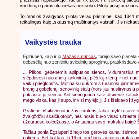
vandenį, o parašiutu niekas neiššoko. Pilotą pusę amžiaus 
Tolimosios žvalgybos pilotai vėliau prisiminė, kad 1944 m
reikalingas kaip „skausmą malšinantys vaistai“. Jis niekada 
Vaikystės trauka
Egziuperi, kaip ir jo
Mažasis princas
, turėjo savo planetą 
debesėlių nuo zenitinių sviedinių sprogimų, praskrisdavo vi
... Pilkos, gebenėmis aplipusios sienos, Viduramžius m
slėpdavosi nuo anglų lankininkų, plėšikų-riterių ir net nu
vaikų prieglobstis. Motina su dukromis tursinosi pirmame a
brangių gobelenų, senovinių stalų (nors jau nusitrynusiu p
priklausė jo šeimai. Ant šieno juoda katė atsivedė kačiukų
mėgo viską, kas jį supo, ir visi mylėjo jį. Jis išeidavo į žy
Grafienė, išsilavinusi ir žavi moteris, labai mylėjo savo
žvaigždžių skaičiuotoju“, nes nosis buvo visad užriesta
uždaruose koledžuose, o Antuanas savo mokslus baigė Šve
Tačiau ponia Egziuperi žinojo tos gerovės kainą: šeimos 
patiems. Bet kol kas iki 16 m. amžiaus jaunasis grafas gy