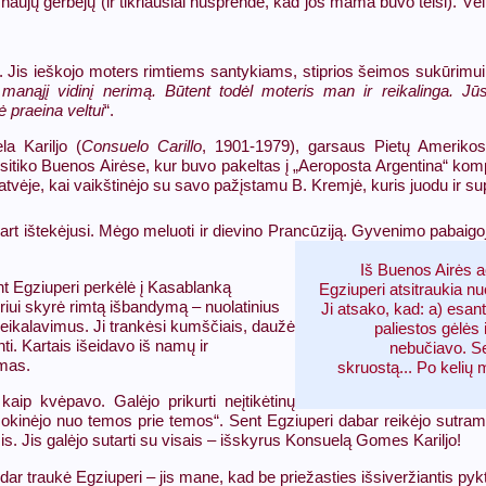
do naujų gerbėjų (ir tikriausiai nusprendė, kad jos mama buvo teisi). Vėli
 Jis ieškojo moters rimtiems santykiams, stiprios šeimos sukūrimui.
anąjį vidinį nerimą. Būtent todėl moteris man ir reikalinga. Jūs
ė praeina veltui
“.
a Kariljo (
Consuelo Carillo
, 1901-1979), garsaus Pietų Amerikos
susitiko Buenos Airėse, kur buvo pakeltas į „Aeroposta Argentina“ komp
gatvėje, kai vaikštinėjo su savo pažįstamu B. Kremjė, kuris juodu ir su
ukart ištekėjusi. Mėgo meluoti ir dievino Prancūziją. Gyvenimo pabaigoj
Iš Buenos Airės a
ent Egziuperi perkėlė į Kasablanką
Egziuperi atsitraukia nu
oriui skyrė rimtą išbandymą – nuolatinius
Ji atsako, kad: a) esant
reikalavimus. Ji trankėsi kumščiais, daužė
paliestos gėlės 
nti. Kartais išeidavo iš namų ir
nebučiavo. Sen
imas.
skruostą... Po kelių 
aip kvėpavo. Galėjo prikurti neįtikėtinų
kinėjo nuo temos prie temos“. Sent Egziuperi dabar reikėjo sutramdyt
s. Jis galėjo sutarti su visais – išskyrus Konsuelą Gomes Kariljo!
i dar traukė Egziuperi – jis mane, kad be priežasties išsiveržiantis p