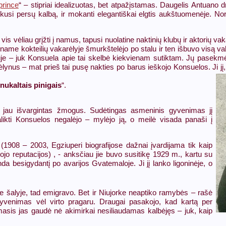
rince
“ – stipriai idealizuotas, bet atpažįstamas. Daugelis Antuano 
šmokusi persų kalbą, ir mokanti elegantiškai elgtis aukštuomenėje. 
 vėliau grįžti į namus, tapusi nuolatine naktinių klubų ir aktorių vaka
viename kokteilių vakarėlyje šmurkštelėjo po stalu ir ten išbuvo visą v
je – juk Konsuela apie tai skelbė kiekvienam sutiktam. Jų pasekmė 
ynus – mat prieš tai pusę nakties po barus ieškojo Konsuelos. Ji jį, v
nukaltais pinigais
“.
o jau išvargintas žmogus. Sudėtingas asmeninis gyvenimas jį
alikti Konsuelos negalėjo – mylėjo ją, o meilė visada panaši į
1908 – 2003, Egziuperi biografijose dažnai įvardijama tik kaip
tojo reputacijos) , - anksčiau jie buvo susitikę 1929 m., kartu su
anda besigydantį po avarijos Gvatemaloje. Ji jį lanko ligoninėje, o
e šalyje, tad emigravo. Bet ir Niujorke neaptiko ramybės – rašė
 gyvenimas vėl virto pragaru. Draugai pasakojo, kad kartą per
amasis jas gaudė nė akimirkai nesiliaudamas kalbėjęs – juk, kaip