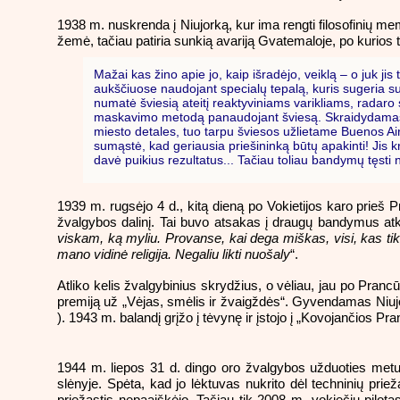
1938 m. nuskrenda į Niujorką, kur ima rengti filosofinių 
žemė, tačiau patiria sunkią avariją Gvatemaloje, po kurios t
Mažai kas žino apie jo, kaip išradėjo, veiklą – o juk jis
aukščiuose naudojant specialų tepalą, kuris sugeria su
numatė šviesią ateitį reaktyviniams varikliams, radaro s
maskavimo metodą panaudojant šviesą. Skraidydamas vir
miesto detales, tuo tarpu šviesos užlietame Buenos Aires
sumąstė, kad geriausia priešininką būtų apakinti! Jis k
davė puikius rezultatus... Tačiau toliau bandymų tęsti
1939 m. rugsėjo 4 d., kitą dieną po Vokietijos karo prieš 
žvalgybos dalinį. Tai buvo atsakas į draugų bandymus atka
viskam, ką myliu. Provanse, kai dega miškas, visi, kas tik 
mano vidinė religija. Negaliu likti nuošaly
“.
Atliko kelis žvalgybinius skrydžius, o vėliau, jau po Pranc
premiją už „Vėjas, smėlis ir žvaigždės“. Gyvendamas Niujork
). 1943 m. balandį grįžo į tėvynę ir įstojo į „Kovojančios Pran
1944 m. liepos 31 d. dingo oro žvalgybos užduoties metu
slėnyje. Spėta, kad jo lėktuvas nukrito dėl techninių prie
priežastis nepaaiškėjo. Tačiau tik 2008 m. vokiečių pilotas 