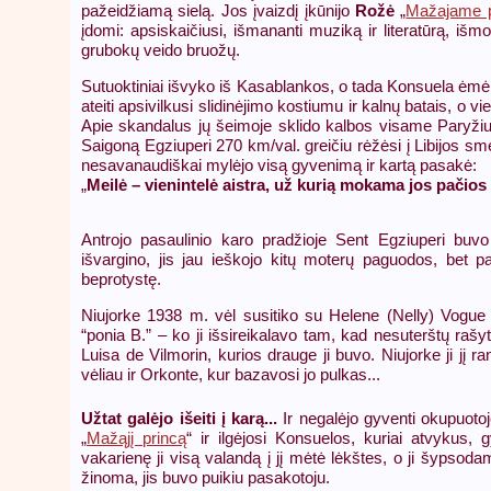
pažeidžiamą sielą. Jos įvaizdį įkūnijo
Rožė
„
Mažajame p
įdomi: apsiskaičiusi, išmananti muziką ir literatūrą, i
grubokų veido bruožų.
Sutuoktiniai išvyko iš Kasablankos, o tada Konsuela ėmė vis
ateiti apsivilkusi slidinėjimo kostiumu ir kalnų batais, o 
Apie skandalus jų šeimoje sklido kalbos visame Paryžiu
Saigoną Egziuperi 270 km/val. greičiu rėžėsi į Libijos smėl
nesavanaudiškai mylėjo visą gyvenimą ir kartą pasakė:
„
Meilė – vienintelė aistra, už kurią mokama jos pačios 
Antrojo pasaulinio karo pradžioje Sent Egziuperi buv
išvargino, jis jau ieškojo kitų moterų paguodos, bet p
beprotystę.
Niujorke 1938 m. vėl susitiko su Helene (Nelly) Vogue (
“ponia B.” – ko ji išsireikalavo tam, kad nesuterštų rašy
Luisa de Vilmorin, kurios drauge ji buvo. Niujorke ji jį r
vėliau ir Orkonte, kur bazavosi jo pulkas...
Užtat galėjo išeiti į karą...
Ir negalėjo gyventi okupuotoj
„
Mažąjį princą
“ ir ilgėjosi Konsuelos, kuriai atvykus,
vakarienę ji visą valandą į jį mėtė lėkštes, o ji šypsod
žinoma, jis buvo puikiu pasakotoju.