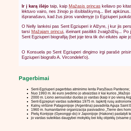
Ir į karą išėjo
taip, kaip
Mažasis princas
keliavo po kita
lėktuvo vairo, nes žinojo jo išsiblaškymą... Bet apkūnus.
išpranašavo, kad žus jūros vandenyje (o Egziuperi juokdama
O Nelly lankėsi pas Sent Egziuperi ir Alžyre, į kur jis pe
tarsi
Mažajam princui
, išeinant pasitikti žvaigždžių... P
Sent Egziuperi biografiją (bet joje tėra tik dvi eilutės ap
O Konsuela po Sent Egziuperi dingimo irgi parašė prisim
Egziuperi biografo A. Vircondelet’o).
Pagerbimai
Sent-Egziuperi pagerbtas atminimo lenta Paryžiaus Panteone;
Nuo 1993 m. iki euro įvedimo jo atvaizdas ir kai kurios „Mažojo 
2000 m. Liono aerouostui duotas jo vardas (kaip ir po vieną Argen
Sent-Egzepiuri vardas suteiktas 1975 m. lapkritį rusų astrono
Kalnų viršūnė Patagonijoje (Argentina) pavadinta Aguja Saint 
1960 m. humanitarinė organizacija pasivadino „Tierre des ho
Pietų Korėjoje (Gyeonggi-do) ir Japonijoje (Hakone) pastatyti t
jo vardas suteiktas daugybei mokyklų bei kitų objektų (visame 