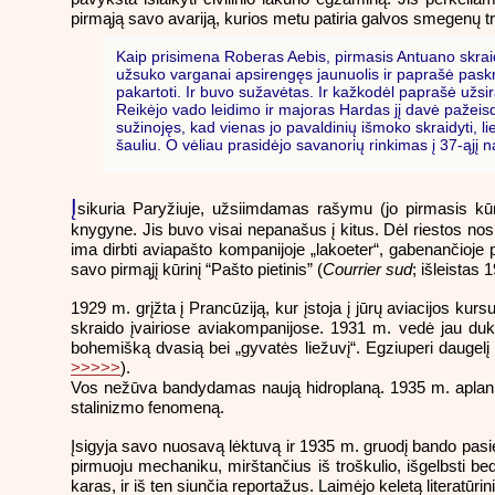
pirmąją savo avariją, kurios metu patiria galvos smegenų tr
Kaip prisimena Roberas Aebis, pirmasis Antuano skraid
užsuko varganai apsirengęs jaunuolis ir paprašė paskra
pakartoti. Ir buvo sužavėtas. Ir kažkodėl paprašė užsira
Reikėjo vado leidimo ir majoras Hardas jį davė pažeisd
sužinojęs, kad vienas jo pavaldinių išmoko skraidyti, li
šauliu. O vėliau prasidėjo savanorių rinkimas į 37-ąjį 
Į
sikuria Paryžiuje, užsiimdamas rašymu (jo pirmasis kūrin
knygyne. Jis buvo visai nepanašus į kitus. Dėl riestos nosie
ima dirbti aviapašto kompanijoje „lakoeter“, gabenančioje p
savo pirmąjį kūrinį “Pašto pietinis” (
Courrier sud
; išleistas 
1929 m. grįžta į Prancūziją, kur įstoja į jūrų aviacijos kur
skraido įvairiose aviakompanijose.
1931 m. vedė jau duk
bohemišką dvasią bei „gyvatės liežuvį“. Egziuperi daugelį 
>>>>>
).
Vos nežūva bandydamas naują hidroplaną. 1935 m. aplank
stalinizmo fenomeną.
Įsigyja savo nuosavą lėktuvą ir 1935 m. gruodį bando pasiekt
pirmuoju mechaniku, mirštančius iš troškulio, išgelbsti bedu
karas, ir iš ten siunčia reportažus. Laimėjo keletą literatūrin