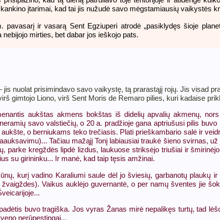
kankino įtarimai, kad tai jis nužudė savo mėgstamiausių vaikystės kn
. pavasarį ir vasarą Sent Egziuperi atrodė „pasiklydęs šioje plane
nebijojo mirties, bet dabar jos ieškojo pats.
– jis nuolat prisimindavo savo vaikystę, tą prarastąjį rojų. Jis visad p
rš gimtojo Liono, virš Sent Moris de Remaro pilies, kuri kadaise prikla
enantis aukštas akmens bokštas iš didelių apvalių akmenų, nors i
o neramių savo valstiečių, o 20 a. pradžioje gana aptriušusi pilis buvo
ukšte, o berniukams teko trečiasis. Plati prieškambario salė ir veidro
aauksavimu)... Tačiau mažąjį Tonį labiausiai traukė šieno svirnas, už j
, parke kregždės lipdė lizdus, laukuose striksėjo triušiai ir šmirinėj
gius su girininku... Ir manė, kad taip tęsis amžinai.
 sūnų, kurį vadino Karaliumi saule dėl jo šviesių, garbanotų plaukų ir
 į žvaigždes). Vaikus auklėjo guvernantė, o per namų šventes jie š
icarijoje...
padėtis buvo tragiška. Jos vyras Žanas mirė nepalikęs turtų, tad lėšo
veno nerūpestingai...