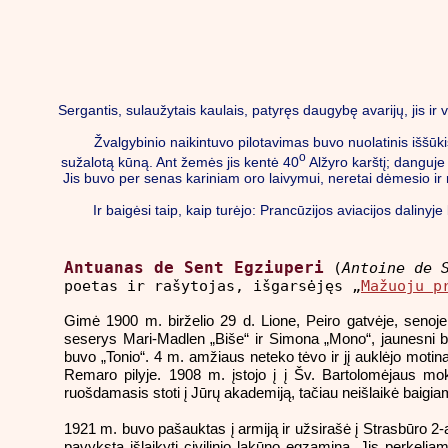
Sergantis, sulaužytais kaulais, patyręs daugybę avarijų, jis ir v
Žvalgybinio naikintuvo pilotavimas buvo nuolatinis iššū
o
sužalotą kūną. Ant žemės jis kentė 40
Alžyro karštį; danguje
Jis buvo per senas kariniam oro laivymui, neretai dėmesio ir 
Ir baigėsi taip, kaip turėjo: Prancūzijos aviacijos dalin
Antuanas de Sent Egziuperi
(
Antoine de 
poetas ir rašytojas, išgarsėjęs „
Mažuoju p
Gimė 1900 m. birželio 29 d. Lione, Peiro gatvėje, senoje 
seserys Mari-Madlen „Biše“ ir Simona „Mono“, jaunesni br
buvo „Tonio“. 4 m. amžiaus neteko tėvo ir jį auklėjo moti
Remaro pilyje. 1908 m. įstojo į į Šv. Bartolomėjaus mok
ruošdamasis stoti į Jūrų akademiją, tačiau neišlaikė baigia
1921 m. buvo pašauktas į armiją ir užsirašė į Strasbūro 2-ą
pavyksta išlaikyti civilinio lakūno egzaminą. Jis perkeli