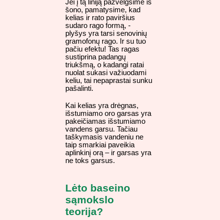
Jei į tą liniją pažvelgsime iš
šono, pamatysime, kad
kelias ir rato paviršius
sudaro rago formą, -
plyšys yra tarsi senovinių
gramofonų rago. Ir su tuo
pačiu efektu! Tas ragas
sustiprina padangų
triukšmą, o kadangi ratai
nuolat sukasi važiuodami
keliu, tai nepaprastai sunku
pašalinti.
Kai kelias yra drėgnas,
išstumiamo oro garsas yra
pakeičiamas išstumiamo
vandens garsu. Tačiau
taškymasis vandeniu ne
taip smarkiai paveikia
aplinkinį orą – ir garsas yra
ne toks garsus.
Lėto baseino
sąmokslo
teorija?