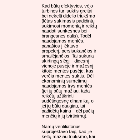
Kad būtų efektyvios, vėjo
turbinos turi suktis greitai
bei nekelti didelio triukšmo
(lėtas sukimasis padidintų
sukimosi momentą ir reiktų
naudoti sunkesnes bei
brangesnes dalis). Todėl
naudojamos mentės,
panašios į lėktuvo
propelerį, persisukančios ir
smailėjančios. Tai sukuria
skirtingą slėgį – didesnį
vienoje pusėje ir mažesnį
kitoje mentės pusėje, kas
verčia mentes suktis. Dėl
ekonominių sumetimų
naudojamos trys mentės
(jei jų būtų mažiau, tada
reikėtų užtikrinti
sudėtingesnę dinamiką, o
jei jų būtų daugiau, tai
padidėtų kaina – dėl pačių
menčių ir jų tvirtinimų).
Namų ventiliatorius
suprojektavo taip, kad jie
keltų mažiau triukšmo, kai