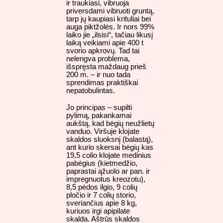
ir traukiasi, vibruoja
priversdami vibruoti gruntą,
tarp jų kaupiasi krituliai bei
auga piktžolės. Ir nors 99%
laiko jie „ilsisi“, tačiau likusį
laiką veikiami apie 400 t
svorio apkrovų. Tad tai
nelengva problema,
išspręsta maždaug prieš
200 m. – ir nuo tada
sprendimas praktiškai
nepatobulintas.
Jo principas – supilti
pylimą, pakankamai
aukštą, kad bėgių neužlietų
vanduo. Viršuje klojate
skaldos sluoksnį (balastą),
ant kurio skersai bėgių kas
19,5 colio klojate medinius
pabėgius (kietmedžio,
paprastai ąžuolo ar pan. ir
impregnuotus kreozotu),
8,5 pėdos ilgio, 9 colių
pločio ir 7 colių storio,
sveriančius apie 8 kg,
kuriuos irgi apipilate
skalda. Aštrūs skaldos