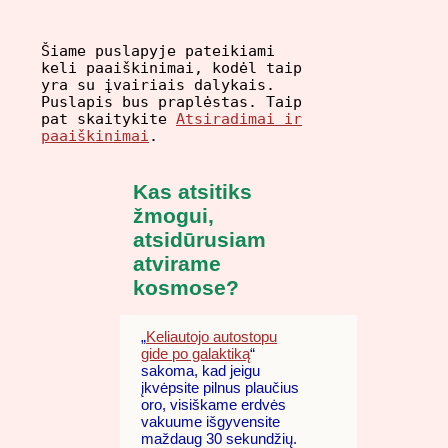
Šiame puslapyje pateikiami
keli paaiškinimai, kodėl taip
yra su įvairiais dalykais.
Puslapis bus praplėstas. Taip
pat skaitykite
Atsiradimai ir
paaiškinimai
.
Kas atsitiks
žmogui,
atsidūrusiam
atvirame
kosmose?
„
Keliautojo autostopu
gide po galaktiką
“
sakoma, kad jeigu
įkvėpsite pilnus plaučius
oro, visiškame erdvės
vakuume išgyvensite
maždaug 30 sekundžių.