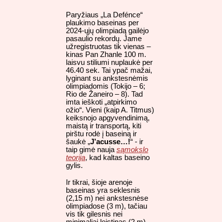
Paryžiaus „La Defénce“
plaukimo baseinas per
2024-ųjų olimpiadą gailėjo
pasaulio rekordų. Jame
užregistruotas tik vienas –
kinas Pan Zhanle 100 m.
laisvu stiliumi nuplaukė per
46.40 sek. Tai ypač mažai,
lyginant su ankstesnėmis
olimpiadomis (Tokijo – 6;
Rio de Žaneiro – 8). Tad
imta ieškoti „atpirkimo
ožio“. Vieni (kaip A. Titmus)
keiksnojo apgyvendinimą,
maistą ir transportą, kiti
pirštu rodė į baseiną ir
šaukė „
J’acusse…!
“ - ir
taip gimė nauja
sąmokslo
teorija
, kad kaltas baseino
gylis.
Ir tikrai, šioje arenoje
baseinas yra seklesnis
(2,15 m) nei ankstesnėse
olimpiadose (3 m), tačiau
vis tik gilesnis nei