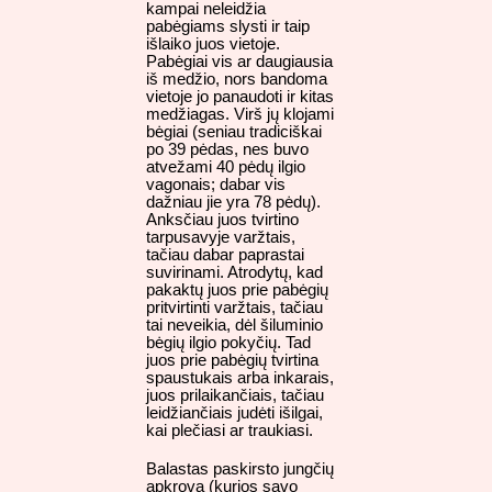
kampai neleidžia
pabėgiams slysti ir taip
išlaiko juos vietoje.
Pabėgiai vis ar daugiausia
iš medžio, nors bandoma
vietoje jo panaudoti ir kitas
medžiagas. Virš jų klojami
bėgiai (seniau tradiciškai
po 39 pėdas, nes buvo
atvežami 40 pėdų ilgio
vagonais; dabar vis
dažniau jie yra 78 pėdų).
Anksčiau juos tvirtino
tarpusavyje varžtais,
tačiau dabar paprastai
suvirinami. Atrodytų, kad
pakaktų juos prie pabėgių
pritvirtinti varžtais, tačiau
tai neveikia, dėl šiluminio
bėgių ilgio pokyčių. Tad
juos prie pabėgių tvirtina
spaustukais arba inkarais,
juos prilaikančiais, tačiau
leidžiančiais judėti išilgai,
kai plečiasi ar traukiasi.
Balastas paskirsto jungčių
apkrovą (kurios savo