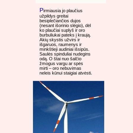
P
irmiausia jo plaučius
užpildys greitai
besiplečiančios dujos
(nesant išorinio slėgio), dėl
ko plaučiai suplyš ir oro
burbuliukai pateks į kraują.
Akių skystis užvirs ir
išgaruos, raumenys ir
minkštieji audiniai išsipūs.
Saulės spinduliai nudegins
odą. O štai nuo šalčio
žmogus vargu ar spės
mirti – oro nebuvimas
neleis kūnui staigiai atvėsti.