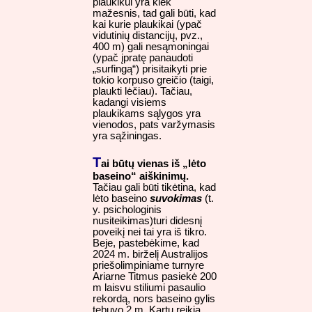
plaukikui yra kiek
mažesnis, tad gali būti, kad
kai kurie plaukikai (ypač
vidutinių distancijų, pvz.,
400 m) gali nesąmoningai
(ypač įpratę panaudoti
„surfingą“) prisitaikyti prie
tokio korpuso greičio (taigi,
plaukti lėčiau). Tačiau,
kadangi visiems
plaukikams sąlygos yra
vienodos, pats varžymasis
yra sąžiningas.
T
ai būtų vienas iš „lėto
baseino“ aiškinimų.
Tačiau gali būti tikėtina, kad
lėto baseino
suvokimas
(t.
y. psichologinis
nusiteikimas)turi didesnį
poveikį nei tai yra iš tikro.
Beje, pastebėkime, kad
2024 m. birželį Australijos
priešolimpiniame turnyre
Ariarne Titmus pasiekė 200
m laisvu stiliumi pasaulio
rekordą, nors baseino gylis
tebuvo 2 m. Kartu reikia