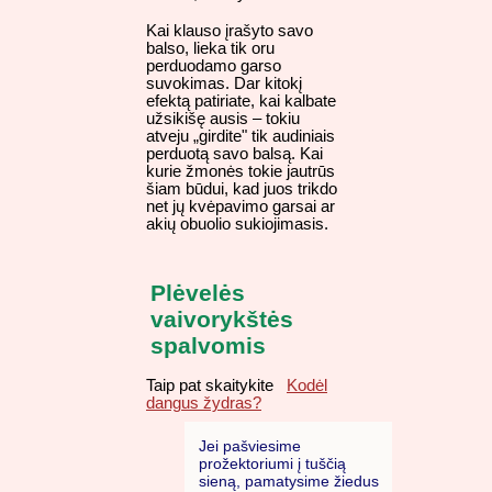
Kai klauso įrašyto savo
balso, lieka tik oru
perduodamo garso
suvokimas. Dar kitokį
efektą patiriate, kai kalbate
užsikišę ausis – tokiu
atveju „girdite" tik audiniais
perduotą savo balsą. Kai
kurie žmonės tokie jautrūs
šiam būdui, kad juos trikdo
net jų kvėpavimo garsai ar
akių obuolio sukiojimasis.
Plėvelės
vaivorykštės
spalvomis
Taip pat skaitykite
Kodėl
dangus žydras?
Jei pašviesime
prožektoriumi į tuščią
sieną, pamatysime žiedus