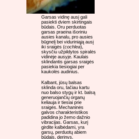
Garsas vidinę ausį gali
pasiekti dviem skirtingais
būdais. Oru perduotas
garsas praeina išoriniu
ausies kanalu, pro ausies
būgnelį bei viduriniąją ausį
iki sraigės (
cochlea
),
skysčiu užpildytos spiralės
vidinėje ausyje. Kaulais
sklindantis garsas sraigės
pasiekia tiesiogiai per
kaukolės audinius.
Kalbant, jūsų balsas
sklinda oru, tačiau kartu
nuo balso stygų ir kt. balsą
generuojančių organų
keliauja ir tiesiai prie
sraigės. Mechaninės
galvos charakteristikos
padidina jo žemo dažnio
vibracijas. Garsas, kurį
girdite kalbėdami, yra
garsų, perduotų abiem
būdais, derinys.