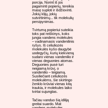
porcija. Norint iš jos
pagaminti popierių, tereikia
masę suploti ir išdžiovinti.
Jokių klijų, jokių
sutvirtinimų... tik molekulių
persipynimas.
Tvirtumą popieriui suteikia
toks pat reiškinys, koks
jungia vandens molekules
– vadinamasis vandenilinis
ryšys. Iš celiuliozės
molekulės kyšo daugybė
uodegyčių, kurių kiekvieną
sudaro vienas vandenilio ir
vienas deguonies atomas.
Deguonies pusė turi
neigiamą krūvį, o
vandenilio – teigiamą.
Susiliečiant celiuliozės
molekulėms, šie skirtingo
ženklo krūviai vienas kitą
traukia, ir molekules laiko
tvirtai sujungtas.
Tačiau vanduo šią idiliją
greitai suardo. Mat
vandens molekulės