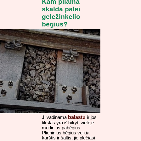
Kam pilama
skalda palei
geležinkelio
bėgius?
balastu
Ji vadinama
ir jos
tikslas yra išlaikyti vietoje
medinius pabėgius.
Plieninius bėgius veikia
karštis ir šaltis, jie plečiasi