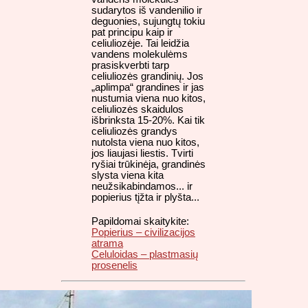
sudarytos iš vandenilio ir
deguonies, sujungtų tokiu
pat principu kaip ir
celiuliozėje. Tai leidžia
vandens molekulėms
prasiskverbti tarp
celiuliozės grandinių. Jos
„aplimpa“ grandines ir jas
nustumia viena nuo kitos,
celiuliozės skaidulos
išbrinksta 15-20%. Kai tik
celiuliozės grandys
nutolsta viena nuo kitos,
jos liaujasi liestis. Tvirti
ryšiai trūkinėja, grandinės
slysta viena kita
neužsikabindamos... ir
popierius tįžta ir plyšta...
Papildomai skaitykite:
Popierius – civilizacijos
atrama
Celuloidas – plastmasių
prosenelis