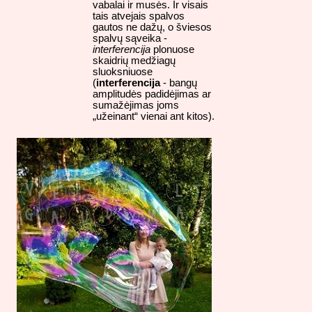
vabalai ir musės. Ir visais
tais atvejais spalvos
gautos ne dažų, o šviesos
spalvų sąveika -
interferencija
plonuose
skaidrių medžiagų
sluoksniuose
(
interferencija
- bangų
amplitudės padidėjimas ar
sumažėjimas joms
„užeinant“ vienai ant kitos).