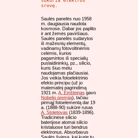
sukuria elektros
srovę.
Saulės panelės nuo 1958
m. daugiausia naudota
kosmose. Dabar jos paplito
ir ant žemės paviršiaus.
Saulės panelės sudarytos
iš mažesnių elementų,
vadinamų fotovoltinėmis
celėmis, kurios
pagamintos iš specialių
puslaidininkių, pz., silicio,
kuris šiuo metu
naudojamas plačiausiai.
Jos veikia fotoelektrinio
efekto principu (už jo
matematinį pagrindimą
1921 m.
A. Einšteinas
gavo
Nobelio premiją
), tačiau
pirmąjį fotoelementą dar 19
a. (1888-90) sukūrė rusas
A. Stoletovas
(1839-1896).
Tradicinėse silicio
baterijose atomai silicio
kristaluose turi bendrus
elektronus. Absorbavus
Saulės šviesą, kai kurie tų