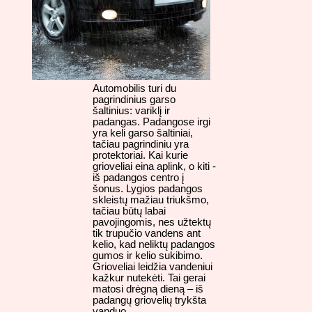
Automobilis turi du
pagrindinius garso
šaltinius: variklį ir
padangas. Padangose irgi
yra keli garso šaltiniai,
tačiau pagrindiniu yra
protektoriai. Kai kurie
grioveliai eina aplink, o kiti -
iš padangos centro į
šonus. Lygios padangos
skleistų mažiau triukšmo,
tačiau būtų labai
pavojingomis, nes užtektų
tik trupučio vandens ant
kelio, kad neliktų padangos
gumos ir kelio sukibimo.
Grioveliai leidžia vandeniui
kažkur nutekėti. Tai gerai
matosi drėgną dieną – iš
padangų griovelių trykšta
vanduo.