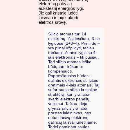
elektronų pakyla į
aukštesnį energijos lygį.
Jie gali kristale judėti
laisviau ir taip sukurti
elektros srovę.
Silicio atomas turi 14
elektronų, išsidėsčiusių 3-se
lygiuose (2+8+4). Pirmi du –
yra pilnai užpildyti, tačiau
trečiasis išorinis lygis su 4-
iais elektronais – tik pusiau.
Tad silicio atomas ieško
būdų tam trūkumui
kompensuoti.
Paprasčiausias būdas –
dalintis elektronais su kitais
gretimais 4-iais atomais. Tai
suformuoja silicio kristalinę
struktūrą, kuri yra labai
svarbi elektros panelių
veikimui. Tačiau, deja,
grynas silicis yra labai
prastas laidininkas, nes
neturi laisvų elektronų,
galinčių laisvai judėti jame.
Todėl gaminant saulės