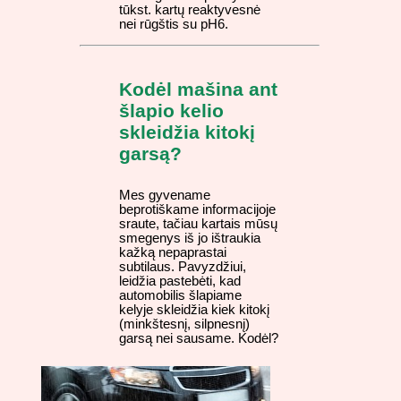
tūkst. kartų reaktyvesnė
nei rūgštis su pH6.
Kodėl mašina ant
šlapio kelio
skleidžia kitokį
garsą?
Mes gyvename
beprotiškame informacijoje
sraute, tačiau kartais mūsų
smegenys iš jo ištraukia
kažką nepaprastai
subtilaus. Pavyzdžiui,
leidžia pastebėti, kad
automobilis šlapiame
kelyje skleidžia kiek kitokį
(minkštesnį, silpnesnį)
garsą nei sausame. Kodėl?