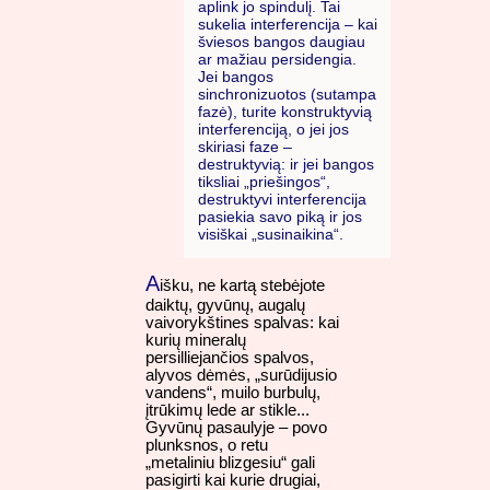
aplink jo spindulį. Tai
sukelia interferencija – kai
šviesos bangos daugiau
ar mažiau persidengia.
Jei bangos
sinchronizuotos (sutampa
fazė), turite konstruktyvią
interferenciją, o jei jos
skiriasi faze –
destruktyvią: ir jei bangos
tiksliai „priešingos“,
destruktyvi interferencija
pasiekia savo piką ir jos
visiškai „susinaikina“.
A
išku, ne kartą stebėjote
daiktų, gyvūnų, augalų
vaivorykštines spalvas: kai
kurių mineralų
persilliejančios spalvos,
alyvos dėmės, „surūdijusio
vandens“, muilo burbulų,
įtrūkimų lede ar stikle...
Gyvūnų pasaulyje – povo
plunksnos, o retu
„metaliniu blizgesiu“ gali
pasigirti kai kurie drugiai,