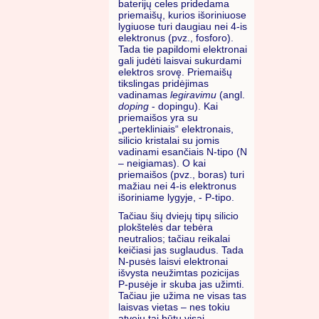
baterijų celes pridedama
priemaišų, kurios išoriniuose
lygiuose turi daugiau nei 4-is
elektronus (pvz., fosforo).
Tada tie papildomi elektronai
gali judėti laisvai sukurdami
elektros srovę. Priemaišų
tikslingas pridėjimas
vadinamas
legiravimu
(angl.
doping
- dopingu). Kai
priemaišos yra su
„pertekliniais“ elektronais,
silicio kristalai su jomis
vadinami esančiais N-tipo (N
– neigiamas). O kai
priemaišos (pvz., boras) turi
mažiau nei 4-is elektronus
išoriniame lygyje, - P-tipo.
Tačiau šių dviejų tipų silicio
plokštelės dar tebėra
neutralios; tačiau reikalai
keičiasi jas suglaudus. Tada
N-pusės laisvi elektronai
išvysta neužimtas pozicijas
P-pusėje ir skuba jas užimti.
Tačiau jie užima ne visas tas
laisvas vietas – nes tokiu
atveju tai būtų visai