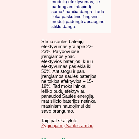
modulių efektyvumas, jie
padengiami atspindį
sumažinančia danga. Tada
lieka paskutinis žingsnis –
modulį padengti apsaugine
stiklo danga.
Silicio saulės baterijų
efektyvumas yra apie 22-
23%. Palydovuose
įrengiamos ypač
efektyvios baterijos, kurių
efektyvumas pasiekia iki
50%. Ant stogų ir pan.
įrengiamos saulės baterijos
ne tokios efektyvios – 15-
18%. Tad mokslininkai
ieško būdų efektyviau
panaudoti Saulės energiją,
mat silicio baterijos netinka
masiniam naudojimui dėl
savo brangumo.
Taip pat skaitykite
Žygiuojam į Saulės amžių