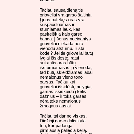
Tačiau sausą dieną tie
grioveliai yra garso šaltiniu.
Į juos patekęs oras yra
suspaudžiamas ir
stumiamas lauk, kas
pasireiškia kaip garso
banga. Į šonus nueinantys
grioveliai niekada nėra
vienodu atstumu. Ir štai
kodėl? Jei tie grioveliai būtų
lygiai išsidėstę, ratui
sukantis oras būtų
išstumiamas iš jų vienodai,
tad būtų skleidžiamas labai
nemalonus vieno tono
garsas. Tačiau kai
grioveliai išsidėstę nelygiai,
garsas išsiskaido į kelis
dažnius – ir toks garsas
nėra toks nemalonus
žmogaus ausiai.
Tačiau tai dar ne viskas.
Didžioji garso dalis kyla
ten, kur padanga
pirmiausia paliečia kelią.