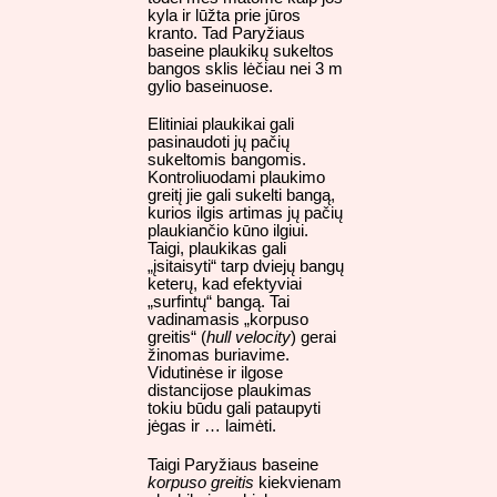
kyla ir lūžta prie jūros
kranto. Tad Paryžiaus
baseine plaukikų sukeltos
bangos sklis lėčiau nei 3 m
gylio baseinuose.
Elitiniai plaukikai gali
pasinaudoti jų pačių
sukeltomis bangomis.
Kontroliuodami plaukimo
greitį jie gali sukelti bangą,
kurios ilgis artimas jų pačių
plaukiančio kūno ilgiui.
Taigi, plaukikas gali
„įsitaisyti“ tarp dviejų bangų
keterų, kad efektyviai
„surfintų“ bangą. Tai
vadinamasis „korpuso
greitis“ (
hull velocity
) gerai
žinomas buriavime.
Vidutinėse ir ilgose
distancijose plaukimas
tokiu būdu gali pataupyti
jėgas ir … laimėti.
Taigi Paryžiaus baseine
korpuso greitis
kiekvienam