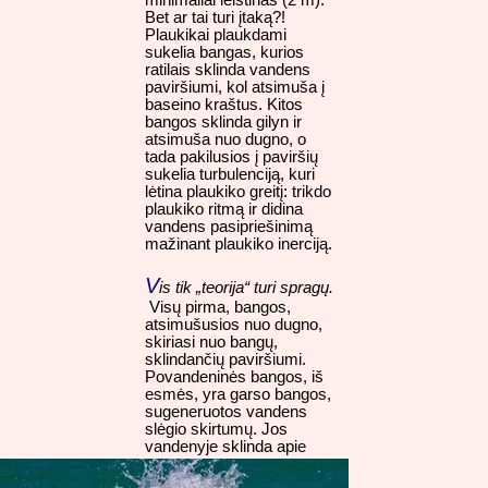
minimaliai leistinas (2 m).
Bet ar tai turi įtaką?!
Plaukikai plaukdami
sukelia bangas, kurios
ratilais sklinda vandens
paviršiumi, kol atsimuša į
baseino kraštus. Kitos
bangos sklinda gilyn ir
atsimuša nuo dugno, o
tada pakilusios į paviršių
sukelia turbulenciją, kuri
lėtina plaukiko greitį: trikdo
plaukiko ritmą ir didina
vandens pasipriešinimą
mažinant plaukiko inerciją.
V
is tik „teorija“ turi spragų.
Visų pirma, bangos,
atsimušusios nuo dugno,
skiriasi nuo bangų,
sklindančių paviršiumi.
Povandeninės bangos, iš
esmės, yra garso bangos,
sugeneruotos vandens
slėgio skirtumų. Jos
vandenyje sklinda
apie