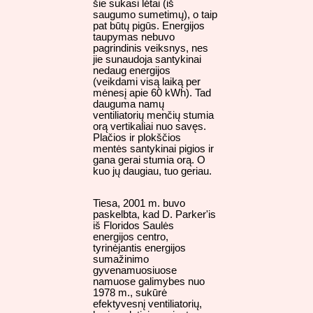
šie sukasi lėtai (iš
saugumo sumetimų), o taip
pat būtų pigūs. Energijos
taupymas nebuvo
pagrindinis veiksnys, nes
jie sunaudoja santykinai
nedaug energijos
(veikdami visą laiką per
mėnesį apie 60 kWh). Tad
dauguma namų
ventiliatorių menčių stumia
orą vertikaliai nuo savęs.
Plačios ir plokščios
mentės santykinai pigios ir
gana gerai stumia orą. O
kuo jų daugiau, tuo geriau.
Tiesa, 2001 m. buvo
paskelbta, kad D. Parker'is
iš Floridos Saulės
energijos centro,
tyrinėjantis energijos
sumažinimo
gyvenamuosiuose
namuose galimybes nuo
1978 m., sukūrė
efektyvesnį ventiliatorių,