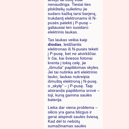
nenaudinga. Tiesiai ties
plokštelių
sulietimu
jie
sudaro kažką tarsi barjerą,
trukdantį elektronams iš N-
pusės patekti į P-pusę –
galiausiai ten susidaro
elektrinis laukas.
Tas laukas veikia kaip
diodas
, leidžiantis
elektronas iš N-pusės tekėti
į P-pusę, bet ne atvirkščiai.
Ir čia, kai šviesos fotonai
krenta į tokią celę, jie
„išmuša“ papildomas skyles.
Jei tai nutinka arti elektrinio
lauko, laukas nukreipia
išmuštą elektroną į N-pusę,
o „skylę“ – į P-pusę. Taip
atsiranda papildoma srovė –
toji, kurią gamina saulės
baterija.
Lieka dar viena problema –
silicis yra gana blizgus ir
gerai atspindi saulės šviesą.
Kad dėl to nebūtų
sumažinamas saulės