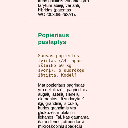
kurio galutinis variantas yra
tarytum abiejų variantų
hibridas (patentas
WO2003085262A1).
Popieriaus
paslaptys
Sausas popierius
tvirtas (A4 lapas
išlaiko 60 kg
svorį), o sudrėkęs
ištįžta. Kodėl?
Mat popieriaus pagrindas
yra celiuliozė – pagrindinis
augalų ląstelių sienelių
elementas. Ji sudaryta iš
ilgų grandinių iš cukrų,
kurios grandimis yra
gliukozės molekulių
liekanos. Tai, kas gaunama
iš medienos, atrodo tarsi
mikroskopinių spagečių