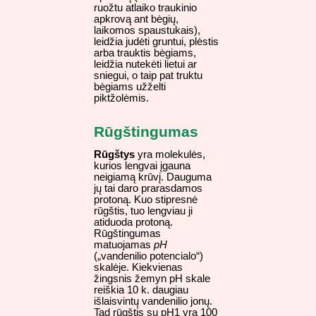
ruožtu atlaiko traukinio
apkrovą ant bėgių,
laikomos spaustukais),
leidžia judėti gruntui, plėstis
arba trauktis bėgiams,
leidžia nutekėti lietui ar
sniegui, o taip pat truktu
bėgiams užželti
piktžolėmis.
Rūgštingumas
Rūgštys
yra molekulės,
kurios lengvai įgauna
neigiamą krūvį. Dauguma
jų tai daro prarasdamos
protoną. Kuo stipresnė
rūgštis, tuo lengviau ji
atiduoda protoną.
Rūgštingumas
matuojamas
pH
(„vandenilio potencialo“)
skalėje. Kiekvienas
žingsnis žemyn pH skale
reiškia 10 k. daugiau
išlaisvintų vandenilio jonų.
Tad rūgštis su pH1 yra 100