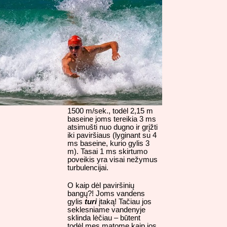
1500 m/sek., todėl 2,15 m
baseine joms tereikia 3 ms
atsimušti nuo dugno ir grįžti
iki paviršiaus (lyginant su 4
ms baseine, kurio gylis 3
m). Tasai 1 ms skirtumo
poveikis yra visai nežymus
turbulencijai.
O kaip dėl paviršinių
bangų?! Joms vandens
gylis
turi
įtaką! Tačiau jos
seklesniame vandenyje
sklinda lėčiau – būtent
todėl mes matome kaip jos