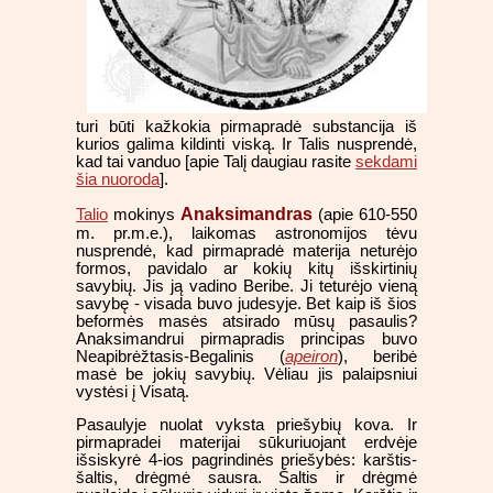
turi būti kažkokia pirmapradė substancija iš
kurios galima kildinti viską. Ir Talis nusprendė,
kad tai vanduo [apie Talį daugiau rasite
sekdami
šia nuoroda
].
Anaksimandras
Talio
mokinys
(apie 610-550
m. pr.m.e.), laikomas astronomijos tėvu
nusprendė, kad pirmapradė materija neturėjo
formos, pavidalo ar kokių kitų išskirtinių
savybių. Jis ją vadino Beribe. Ji teturėjo vieną
savybę - visada buvo judesyje. Bet kaip iš šios
beformės masės atsirado mūsų pasaulis?
Anaksimandrui pirmapradis principas buvo
Neapibrėžtasis-Begalinis (
apeiron
), beribė
masė be jokių savybių. Vėliau jis palaipsniui
vystėsi į Visatą.
Pasaulyje nuolat vyksta priešybių kova. Ir
pirmapradei materijai sūkuriuojant erdvėje
išsiskyrė 4-ios pagrindinės priešybės: karštis-
šaltis, drėgmė sausra. Šaltis ir drėgmė