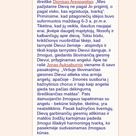
išreiškė
Dionisas Areopagitas
: „Mes
pažįstame Dievą ne pagal Jo prigimtį, o
pagal visko, kas egzistuoja, tvarką“.
Priminsime, kad pitagoriečių idėjos buvo
suformuotos maždaug 6-3 a. pr.m.e.
Tikėtina, kad jų veikla, išaušus naujajai
erai, įkvėpė daugelį mąstytojų, filosofų ir
kalbančiųjų apie dievą. Tokiu būdu,
krikščionys nuoširdžiai tikėjo, kad
tarnystė Dievui žemėje - atspindys ir
tiksli kopija tarnystės Dievui danguje, ir
žmogus, giedantis šlovinančią giesmę
Dievui, prilyginamas angelui. Apie tai
rašė
Jonas Auksaburnis
viename iš savo
pasakojimų: „Viršuje šlovinančias
giesmes Dievui atlieka visa armija
angelų; apačioje - žmonės susiburia į
bažnytinius chorus ir taip kaip angelai
gieda tas pačias dėkingumą
išreiškiančias maldas". Pats
dainuojančio žmogaus tapatinimas su
angelu - bekūne būtybe, tikėtina, yra
neatsitiktinis. Pasak bažnyčios šventųjų,
Dievą garbinančių giesmių atlikimas ir
maldos žodžių kartojimas padeda
žmogui išlaikyti harmoningą tvarką, ko
pasekmėje sudvasinamas žmogaus
kūnas.