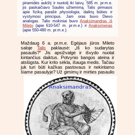
piramidės aukštį ir nuotolį iki laivų. 585 m. pr.m.e.
jis paskaičiavo Saulės užtemimą. Talis pirmasis
apie fiziką parašė
physiologia
, daiktų būties ir
vystymosi principus. Jam oras buvo Dievo
analogas. Talio mokiniai buvo
Anaksimandras iš
Mileto
(apie 610-547 m. pr.m.e.) ir
Anaksimenas
(apie 550-480 m. pr.m.e.).
Maždaug 6 a. pr.m.e. Egėjaus jūros Mileto
saloje
Talis
paklausė: „Iš ko sudarytas
pasaulis?“ Jis apsižvalgė ir išvydo nuolat
kintančius daiktus. Potvynio bangos ateina ir
atslūgsta. Kur krito sėkla, išauga medis. Tačiau
juk turi būti kažkas pastovaus ir nekintamo
šiame pasaulyje? Už gimimų ir mirties pasaulio