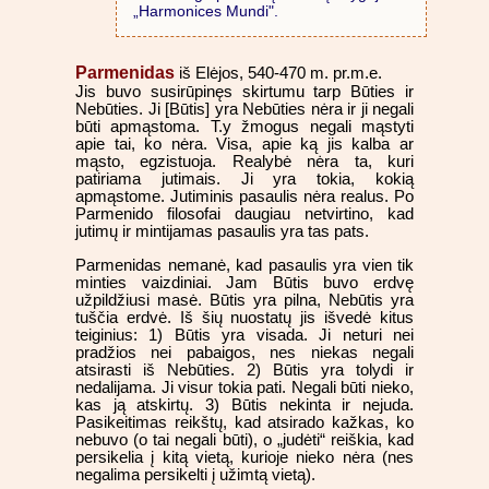
„Harmonices Mundi".
Parmenidas
iš Elėjos, 540-470 m. pr.m.e.
Jis buvo susirūpinęs skirtumu tarp Būties ir
Nebūties. Ji [Būtis] yra Nebūties nėra ir ji negali
būti apmąstoma. T.y žmogus negali mąstyti
apie tai, ko nėra. Visa, apie ką jis kalba ar
mąsto, egzistuoja. Realybė nėra ta, kuri
patiriama jutimais. Ji yra tokia, kokią
apmąstome. Jutiminis pasaulis nėra realus. Po
Parmenido filosofai daugiau netvirtino, kad
jutimų ir mintijamas pasaulis yra tas pats.
Parmenidas nemanė, kad pasaulis yra vien tik
minties vaizdiniai. Jam Būtis buvo erdvę
užpildžiusi masė. Būtis yra pilna, Nebūtis yra
tuščia erdvė. Iš šių nuostatų jis išvedė kitus
teiginius: 1) Būtis yra visada. Ji neturi nei
pradžios nei pabaigos, nes niekas negali
atsirasti iš Nebūties. 2) Būtis yra tolydi ir
nedalijama. Ji visur tokia pati. Negali būti nieko,
kas ją atskirtų. 3) Būtis nekinta ir nejuda.
Pasikeitimas reikštų, kad atsirado kažkas, ko
nebuvo (o tai negali būti), o „judėti“ reiškia, kad
persikelia į kitą vietą, kurioje nieko nėra (nes
negalima persikelti į užimtą vietą).