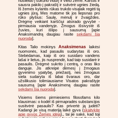
nusileido į sūkurio vidurį ir vieto žeme. Karštis ir
sausra pakilo į pakraštį ir sutvėrė ugnies žiedą.
Iš žemės kylantis rūkas trukdo visąlaik regėti tą
ugnies jūrą. Mes matome tik jos liepsnas pro
rūko plyšius: Saulę, mėnulį ir žvaigždes.
Drėgmę veikiant karščiui atsirado gyvybė -
pirmiausia vandenyje. Žmogus išsivystė iš
žuvies, kuri išlipo į sausumą [apie
Anaksimandrą daugiau rasite
sekdami šia
nuoroda
].
Anaksimenas
Kitas Talio mokinys
laikėsi
nuomonės, kad pasaulis sudarytas iš oro.
Stebėdamas, kaip iš oro susidaro vandens
lašai ir lietus, jis nusprendė, kad taip susidarė ir
pasaulis. Drėgmė sukrito į centrą, o oras liko
danguje. Jis atkreipė dėmesį į žmogaus
gyvenimo ypatybę, priežastį, nes žmogaus
siela sudaryta iš labai švaraus oro, dar
užsilikusio tolimiausiame Visatos pakraštyje
sausumą [apie Anaksimeną daugiau rasite
sekdami šia nuoroda
].
Visiems šiems pirmiesiems filosofams kilo
klausimas: o kodėl iš pirmapradės substancijos
susitvėrė pasaulis? Kas privertė ją judėti?
Kadangi jie visą materiją laikė gyva (
skaitykite
apie gyvos Žemės idėją
)., tai jie sakė, kad toji