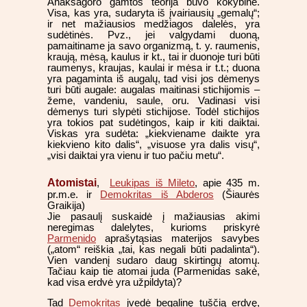
Anaksagoro gamtos teorija buvo kokybinė.
Visa, kas yra, sudaryta iš įvairiausių „gemalų“;
ir net mažiausios medžiagos dalelės, yra
sudėtinės. Pvz., jei valgydami duoną,
pamaitiname ja savo organizmą, t. y. raumenis,
kraują, mėsą, kaulus ir kt., tai ir duonoje turi būti
raumenys, kraujas, kaulai ir mėsa ir t.t.; duona
yra pagaminta iš augalų, tad visi jos dėmenys
turi būti augale: augalas maitinasi stichijomis –
žeme, vandeniu, saule, oru. Vadinasi visi
dėmenys turi slypėti stichijose. Todėl stichijos
yra tokios pat sudėtingos, kaip ir kiti daiktai.
Viskas yra sudėta: „kiekviename daikte yra
kiekvieno kito dalis“, „visuose yra dalis visų“,
„visi daiktai yra vienu ir tuo pačiu metu“.
Atomistai
,
Leukipas iš Mileto
, apie 435 m.
pr.m.e. ir
Demokritas iš Abderos
(Šiaurės
Graikija)
Jie pasaulį suskaidė į mažiausias akimi
neregimas dalelytes, kurioms priskyrė
Parmenido
aprašytąsias materijos savybes
(„atom“ reiškia „tai, kas negali būti padalinta“).
Vien vandenį sudaro daug skirtingų atomų.
Tačiau kaip tie atomai juda (Parmenidas sakė,
kad visa erdvė yra užpildyta)?
Tad
Demokritas
įvedė begalinę tuščią erdvę,