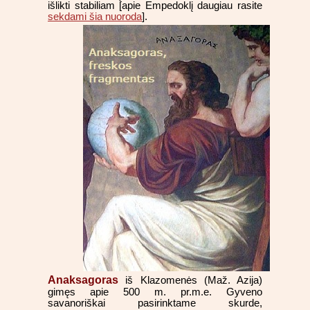
išlikti stabiliam [apie Empedoklį daugiau rasite
sekdami šia nuoroda
].
Anaksagoras
iš Klazomenės (Maž. Azija)
gimęs apie 500 m. pr.m.e. Gyveno
savanoriškai pasirinktame skurde,