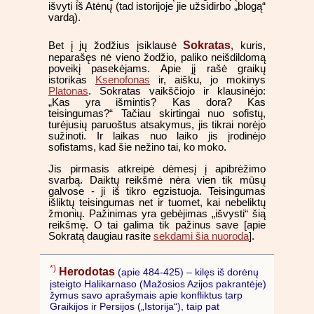
išvyti iš Atėnų (tad istorijoje jie užsidirbo „blogą“
vardą).
Sokratas
Bet į jų žodžius įsiklausė
, kuris,
neparašęs nė vieno žodžio, paliko neišdildomą
poveikį pasekėjams. Apie jį rašė graikų
istorikas
Ksenofonas
ir, aišku, jo mokinys
Platonas
. Sokratas vaikščiojo ir klausinėjo:
„Kas yra išmintis? Kas dora? Kas
teisingumas?“ Tačiau skirtingai nuo sofistų,
turėjusių paruoštus atsakymus, jis tikrai norėjo
sužinoti. Ir laikas nuo laiko jis įrodinėjo
sofistams, kad šie nežino tai, ko moko.
Jis pirmasis atkreipė dėmesį į apibrėžimo
svarbą. Daiktų reikšmė nėra vien tik mūsų
galvose - ji iš tikro egzistuoja. Teisingumas
išliktų teisingumas net ir tuomet, kai nebeliktų
žmonių. Pažinimas yra gebėjimas „išvysti“ šią
reikšmę. O tai galima tik pažinus save [apie
Sokratą daugiau rasite
sekdami šia nuoroda
].
*)
Herodotas
(apie 484-425) – kilęs iš dorėnų
įsteigto Halikarnaso (Mažosios Azijos pakrantėje)
žymus savo aprašymais apie konfliktus tarp
Graikijos ir Persijos („Istorija“), taip pat