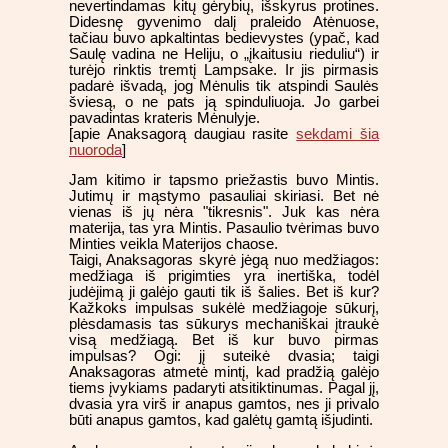
nevertindamas kitų gėrybių, išskyrus protines.
Didesnę gyvenimo dalį praleido Atėnuose,
tačiau buvo apkaltintas bedievystes (ypač, kad
Saulę vadina ne Heliju, o „įkaitusiu rieduliu“) ir
turėjo rinktis tremtį Lampsake. Ir jis pirmasis
padarė išvadą, jog Mėnulis tik atspindi Saulės
šviesą, o ne pats ją spinduliuoja. Jo garbei
pavadintas krateris Mėnulyje.
[apie Anaksagorą daugiau rasite
sekdami šia
nuoroda
]
Jam kitimo ir tapsmo priežastis buvo Mintis.
Jutimų ir mąstymo pasauliai skiriasi. Bet nė
vienas iš jų nėra "tikresnis". Juk kas nėra
materija, tas yra Mintis. Pasaulio tvėrimas buvo
Minties veikla Materijos chaose.
Taigi, Anaksagoras skyrė jėgą nuo medžiagos:
medžiaga iš prigimties yra inertiška, todėl
judėjimą ji galėjo gauti tik iš šalies. Bet iš kur?
Kažkoks impulsas sukėlė medžiagoje sūkurį,
plėsdamasis tas sūkurys mechaniškai įtraukė
visą medžiagą. Bet iš kur buvo pirmas
impulsas? Ogi: jį suteikė dvasia; taigi
Anaksagoras atmetė mintį, kad pradžią galėjo
tiems įvykiams padaryti atsitiktinumas. Pagal jį,
dvasia yra virš ir anapus gamtos, nes ji privalo
būti anapus gamtos, kad galėtų gamtą išjudinti.