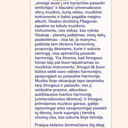
„smeigė ausis į ore tvyrančias pasaulio
simfonijas" ir klausėsi universaliosios
sferų muzikos, kurią vėliau, muzikinio
instrumento ir balso pagalba mėgino
atkurti. Visatos struktūrą Pitagoras
tapatino su tobulu muzikiniu
instrumentu, nes viskas, kas vyksta
Visatoje - planetų judėjimas, metų laikų
pasikeitimas - visa tai, jo manymu,
paklūsta tam tikriems harmoninių
proporcijų dėsniams, kurie ir sukuria
vieningą, visa apimančią pasaulio
harmoniją. Yra žinoma, kad žmogaus
kūnas taip pat buvo tapatinamas su
muzikiniu instrumentu; žmogui tik buvo
būtina siekti savo vidinės harmonijos,
apsijungiant su pasauline harmonija.
Muzika šioje situacijoje tapo tarpininku
tarp žmogaus ir pasaulio, nes ji,
simboline prasme, atkurdavo
aukščiausios tvarkos harmoniją
(universaliuosius dėsnius). Ir žmogus,
priimdamas muzikos garsus, galėjo
sąmoningai arba nesąmoningai pasiekti
tų dėsnių, kurie sujungia į bendrą
visumą visa, kas sukurta šioje žemėje.
Praėjus keliems šimtmečiams šią idėją