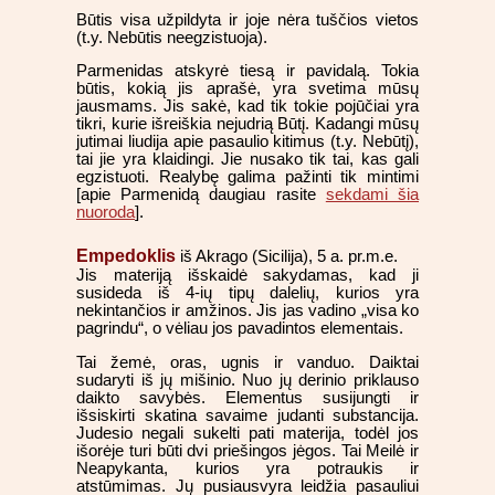
Būtis visa užpildyta ir joje nėra tuščios vietos
(t.y. Nebūtis neegzistuoja).
Parmenidas atskyrė tiesą ir pavidalą. Tokia
būtis, kokią jis aprašė, yra svetima mūsų
jausmams. Jis sakė, kad tik tokie pojūčiai yra
tikri, kurie išreiškia nejudrią Būtį. Kadangi mūsų
jutimai liudija apie pasaulio kitimus (t.y. Nebūtį),
tai jie yra klaidingi. Jie nusako tik tai, kas gali
egzistuoti. Realybę galima pažinti tik mintimi
[apie Parmenidą daugiau rasite
sekdami šia
nuoroda
].
Empedoklis
iš Akrago (Sicilija), 5 a. pr.m.e.
Jis materiją išskaidė sakydamas, kad ji
susideda iš 4-ių tipų dalelių, kurios yra
nekintančios ir amžinos. Jis jas vadino „visa ko
pagrindu“, o vėliau jos pavadintos elementais.
Tai žemė, oras, ugnis ir vanduo. Daiktai
sudaryti iš jų mišinio. Nuo jų derinio priklauso
daikto savybės. Elementus susijungti ir
išsiskirti skatina savaime judanti substancija.
Judesio negali sukelti pati materija, todėl jos
išorėje turi būti dvi priešingos jėgos. Tai Meilė ir
Neapykanta, kurios yra potraukis ir
atstūmimas. Jų pusiausvyra leidžia pasauliui