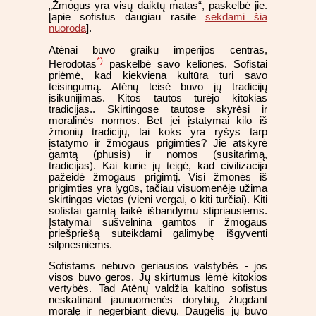
„Žmogus yra visų daiktų matas“, paskelbė jie.
[apie sofistus daugiau rasite
sekdami šia
nuoroda
].
Atėnai buvo graikų imperijos centras,
*)
Herodotas
paskelbė savo keliones. Sofistai
priėmė, kad kiekviena kultūra turi savo
teisingumą. Atėnų teisė buvo jų tradicijų
įsikūnijimas. Kitos tautos turėjo kitokias
tradicijas.. Skirtingose tautose skyrėsi ir
moralinės normos. Bet jei įstatymai kilo iš
žmonių tradicijų, tai koks yra ryšys tarp
įstatymo ir žmogaus prigimties? Jie atskyrė
gamtą (phusis) ir nomos (susitarimą,
tradicijas). Kai kurie jų teigė, kad civilizacija
pažeidė žmogaus prigimtį. Visi žmonės iš
prigimties yra lygūs, tačiau visuomenėje užima
skirtingas vietas (vieni vergai, o kiti turčiai). Kiti
sofistai gamtą laikė išbandymu stipriausiems.
Įstatymai sušvelnina gamtos ir žmogaus
priešpriešą suteikdami galimybę išgyventi
silpnesniems.
Sofistams nebuvo geriausios valstybės - jos
visos buvo geros. Jų skirtumus lėmė kitokios
vertybės. Tad Atėnų valdžia kaltino sofistus
neskatinant jaunuomenės dorybių, žlugdant
moralę ir negerbiant dievų. Daugelis jų buvo