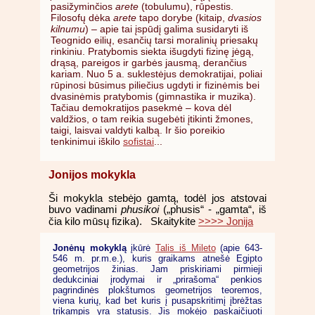
pasižyminčios
arete
(tobulumu), rūpestis.
Filosofų dėka
arete
tapo dorybe (kitaip,
dvasios
kilnumu
) – apie tai įspūdį galima susidaryti iš
Teognido eilių, esančių tarsi moralinių priesakų
rinkiniu. Pratybomis siekta išugdyti fizinę jėgą,
drąsą, pareigos ir garbės jausmą, derančius
kariam. Nuo 5 a. suklestėjus demokratijai, poliai
rūpinosi būsimus piliečius ugdyti ir fizinėmis bei
dvasinėmis pratybomis (gimnastika ir muzika).
Tačiau demokratijos pasekmė – kova dėl
valdžios, o tam reikia sugebėti įtikinti žmones,
taigi, laisvai valdyti kalbą. Ir šio poreikio
tenkinimui iškilo
sofistai
...
Jonijos mokykla
Ši mokykla stebėjo gamtą, todėl jos atstovai
buvo vadinami
phusikoi
(„phusis“ - „gamta“, iš
Skaitykite
>>>> Jonija
čia kilo mūsų fizika).
Jonėnų mokyklą
įkūrė
Talis iš Mileto
(apie 643-
546 m. pr.m.e.), kuris graikams atnešė Egipto
geometrijos žinias. Jam priskiriami pirmieji
dedukciniai įrodymai ir „prirašoma“ penkios
pagrindinės plokštumos geometrijos teoremos,
viena kurių, kad bet kuris į pusapskritimį įbrėžtas
trikampis yra statusis. Jis mokėjo paskaičiuoti