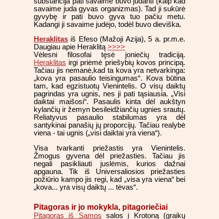
substancija pati savaime buvo judanti (kaip kad
savaime juda gyvas organizmas). Tad ji sukūrė
gyvybę ir pati buvo gyva tuo pačiu metu.
Kadangi ji savaime judėjo, todėl buvo dieviška.
Heraklitas
iš Efeso (Mažoji Azija), 5 a. pr.m.e.
Daugiau apie Heraklitą
>>>>
Vėlesni filosofai tęsė joniečių tradiciją.
Heraklitas
irgi priėmė priešybių kovos principą.
Tačiau jis nemanė,kad ta kova yra netvarkinga:
„kova yra pasaulio teisingumas“. Kova būtina
tam, kad egzistuotų Vienintelis. O visų daiktų
pagrindas yra ugnis, nes ji pati tąsiausia. „Visi
daiktai maišosi“. Pasaulis kinta dėl aukštyn
kylančių ir žemyn besileidžiančių ugnies srautų.
Reliatyvus pasaulio stabilumas yra dėl
santykinai panašių jų proporcijų. Tačiau realybė
viena - tai ugnis („visi daiktai yra viena“).
Visa tvarkanti priežastis yra Vienintelis.
Žmogus gyvena dėl priežasties. Tačiau jis
negali pasikliauti juslėmis, kurios dažnai
apgauna. Tik iš Universaliosios priežasties
požiūrio kampo jis regi, kad „visa yra viena“ bei
„kova... yra visų daiktų ... tėvas“.
Pitagoras ir jo mokykla, pitagoriečiai
Pitagoras iš Samos
salos į Krotoną (graikų