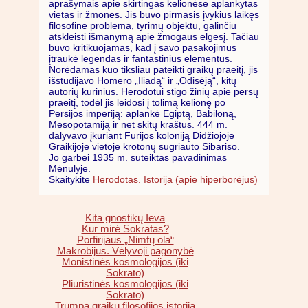
aprašymais apie skirtingas kelionėse aplankytas
vietas ir žmones. Jis buvo pirmasis įvykius laikęs
filosofine problema, tyrimų objektu, galinčiu
atskleisti išmanymą apie žmogaus elgesį. Tačiau
buvo kritikuojamas, kad į savo pasakojimus
įtraukė legendas ir fantastinius elementus.
Norėdamas kuo tiksliau pateikti graikų praeitį, jis
išstudijavo Homero „Iliadą“ ir „Odisėją“, kitų
autorių kūrinius. Herodotui stigo žinių apie persų
praeitį, todėl jis leidosi į tolimą kelionę po
Persijos imperiją: aplankė Egiptą, Babiloną,
Mesopotamiją ir net skitų kraštus. 444 m.
dalyvavo įkuriant Furijos koloniją Didžiojoje
Graikijoje vietoje krotonų sugriauto Sibariso.
Jo garbei 1935 m. suteiktas pavadinimas
Mėnulyje.
Skaitykite
Herodotas. Istorija (apie hiperborėjus)
Kita gnostikų Ieva
Kur mirė Sokratas?
Porfirijaus „Nimfų ola“
Makrobijus. Vėlyvoji pagonybė
Monistinės kosmologijos (iki
Sokrato)
Pliuristinės kosmologijos (iki
Sokrato)
Trumpa graikų filosofijos istorija