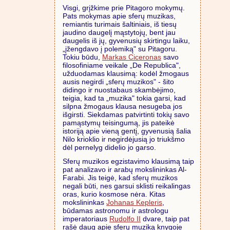
Visgi, grįžkime prie Pitagoro mokymų.
Pats mokymas apie sferų muzikas,
remiantis turimais šaltiniais, iš tiesų
jaudino daugelį mąstytojų, bent jau
daugelis iš jų, gyvenusių skirtingu laiku,
„įžengdavo į polemiką" su Pitagoru.
Tokiu būdu,
Markas Ciceronas
savo
filosofiniame veikale „De Republica",
užduodamas klausimą: kodėl žmogaus
ausis negirdi „sferų muzikos" - šito
didingo ir nuostabaus skambėjimo,
teigia, kad ta „muzika" tokia garsi, kad
silpna žmogaus klausa nesugeba jos
išgirsti. Siekdamas patvirtinti tokių savo
pamąstymų teisingumą, jis pateikė
istoriją apie vieną gentį, gyvenusią šalia
Nilo krioklio ir negirdėjusią jo triukšmo
dėl pernelyg didelio jo garso.
Sferų muzikos egzistavimo klausimą taip
pat analizavo ir arabų mokslininkas Al-
Farabi. Jis teigė, kad sferų muzikos
negali būti, nes garsui sklisti reikalingas
oras, kurio kosmose nėra. Kitas
mokslininkas
Johanas Kepleris
,
būdamas astronomu ir astrologu
imperatoriaus
Rudolfo II
dvare, taip pat
rašė daug apie sferų muziką knygoje