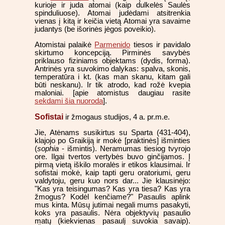
kurioje ir juda atomai (kaip dulkelės Saulės
spinduliuose). Atomai judėdami atsitrenkia
vienas į kitą ir keičia vietą Atomai yra savaime
judantys (be išorinės jėgos poveikio).
Atomistai palaikė
Parmenido
tiesos ir pavidalo
skirtumo koncepciją. Pirminės savybės
priklauso fiziniams objektams (dydis, forma).
Antrinės yra suvokimo dalykas: spalva, skonis,
temperatūra i kt. (kas man skanu, kitam gali
būti neskanu). Ir tik atrodo, kad rožė kvepia
maloniai. [apie atomistus daugiau rasite
sekdami šia nuoroda
].
Sofistai
ir žmogaus studijos, 4 a. pr.m.e.
Jie, Atėnams susikirtus su Sparta (431-404),
klajojo po Graikiją ir mokė [praktinės] išminties
(
sophia
- išmintis). Neramumas tiesiog tvyrojo
ore. Ilgai tvertos vertybės buvo ginčijamos. Į
pirmą vietą iškilo moralės ir etikos klausimai. Ir
sofistai mokė, kaip tapti geru oratoriumi, geru
valdytoju, geru kuo nors dar... Jie klausinėjo:
"Kas yra teisingumas? Kas yra tiesa? Kas yra
žmogus? Kodėl kenčiame?" Pasaulis aplink
mus kinta. Mūsų jutimai negali mums pasakyti,
koks yra pasaulis. Nėra objektyvių pasaulio
matų (kiekvienas pasaulį suvokia savaip).