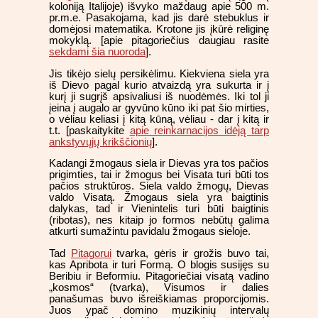
koloniją Italijoje) išvyko maždaug apie 500 m.
pr.m.e. Pasakojama, kad jis darė stebuklus ir
domėjosi matematika. Krotone jis įkūrė religinę
mokyklą. [apie pitagoriečius daugiau rasite
sekdami šia nuoroda
].
Jis tikėjo sielų persikėlimu. Kiekviena siela yra
iš Dievo pagal kurio atvaizdą yra sukurta ir į
kurį ji sugrįš apsivaliusi iš nuodėmės. Iki tol ji
įeina į augalo ar gyvūno kūno iki pat šio mirties,
o vėliau keliasi į kitą kūną, vėliau - dar į kitą ir
t.t. [paskaitykite
apie reinkarnacijos idėją tarp
ankstyvųjų krikščionių
].
Kadangi žmogaus siela ir Dievas yra tos pačios
prigimties, tai ir žmogus bei Visata turi būti tos
pačios struktūros. Siela valdo žmogų, Dievas
valdo Visatą. Žmogaus siela yra baigtinis
dalykas, tad ir Vienintelis turi būti baigtinis
(ribotas), nes kitaip jo formos nebūtų galima
atkurti sumažintu pavidalu žmogaus sieloje.
Tad
Pitagorui
tvarka, gėris ir grožis buvo tai,
kas Apribota ir turi Formą. O blogis susijęs su
Beribiu ir Beformiu. Pitagoriečiai visatą vadino
„kosmos“ (tvarka), Visumos ir dalies
panašumas buvo išreiškiamas proporcijomis.
Juos ypač domino muzikinių intervalų