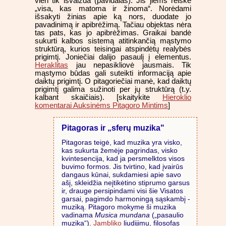
vien tik išvaizda (pavidalas). Jis jiems reiškė
„visa, kas matoma ir žinoma“. Norėdami
išsakyti žinias apie ką nors, duodate jo
pavadinimą ir apibrėžimą. Tačiau objektas nėra
tas pats, kas jo apibrėžimas. Graikai bandė
sukurti kalbos sistemą atitinkančią mąstymo
struktūrą, kurios teisingai atspindėtų realybės
prigimtį. Joniečiai dalijo pasaulį į elementus.
Heraklitas
jau nepasikliovė jausmais. Tik
mąstymo būdas gali suteikti informaciją apie
daiktų prigimtį. O pitagoriečiai manė, kad daiktų
prigimtį galima sužinoti per jų struktūrą (t.y.
kalbant skaičiais). [skaitykite
Hieroklio
komentarai Auksinėms Pitagoro Mintims
]
Pitagoras ir „sferų muzika"
Pitagoras teigė, kad muzika yra visko,
kas sukurta žemėje pagrindas, visko
kvintesencija, kad ja persmelktos visos
buvimo formos. Jis tvirtino, kad įvairūs
dangaus kūnai, sukdamiesi apie savo
ašį, skleidžia neįtikėtino stiprumo garsus
ir, drauge persipindami visi šie Visatos
garsai, pagimdo harmoningą sąskambį -
muziką. Pitagoro mokyme ši muzika
vadinama
Musica mundana
(„pasaulio
muzika“).
Jambliko
liudijimu, filosofas