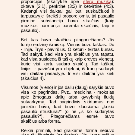
proporcijos (skaitykite apie
sferų muziką
):
oktava (2:1), penktinė (3:2) ir ketvirtinė (4:3).
Kadangi visi daiktai gali būti suskaičiuoti ir
tarpusavyje išreikšti proporcijomis, tai pasaulio
pirminė substancija buvo skaičius (kaip
muzikos harmonija paremta skaičiais, taip ir
pasaulio).
Bet kas buvo skaičius pitagoriečiams? Jis
turėjo erdvinę išraišką. Vienas buvo taškas. Du
- linija. Trys - paviršius. O keturi - tvirtas kūnas.
Tad sakyti, kad visa yra skaičius yra tapatu,
kad visa susideda iš taškų kaip erdvės vienetų,
kurie visi kartu sudaro skaičių. Tad taškai,
linijos ir paviršiai yra objektai, iš kurių sudaryti
visi daiktai pasaulyje. Ir visi daiktai yra kieti
(skaičius 4).
Visumos (vieno) ir jos dalių (daug) sąryšis buvo
visa ko pagrindas. Pvz., medicina - mokslas
apie žmogaus dalių arba gyvybinių fluidų
sutvarkymą. Tad pagrindinis skirtumas nuo
joniečių buvo, kad buvo klausiama „kokia
pasaulio struktūra?“ (o ne „iš ko sudarytas
pasaulis?“). Pitagoriečiams esmė buvo
skaičius arba forma.
Reikia priminti, kad graikams forma nebuvo