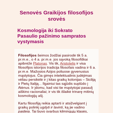
Senovės Graikijos filosofijos
srovės
Kosmologija iki Sokrato
Pasaulio pažinimo sampratos
vystymasis
Filosofijos
šeimos žodžiai pasirodė tik 5 a.
pr.m.e., o 4 a. pr.m.e. jos sąvoką filosofiškai
apibrėžė
Platonas
. Vis tik,
Aristotelis
ir visa
filosofijos istorijos tradicija filosofais vadina ir 6 a.
pr.m.e. Mažosios Azijos poliuose gyvenusius
mąstytojus. Čia gimęs intelektualinis judėjimas
vėliau persikėlė ir į kitas graikų kolonijas – Siciliją
ir Pietų Italiją... Ilgainiui tas sąjūdis suplūdo į
Atėnus. Ir įdomu, kad visi tie mąstytojai pasaulį
aiškino racionaliai; ir vis tik išlaikė trinarę mitinių
kosmologijų ašį.
Kartu filosofiją reikia aptarti ir atsižvelgiant į
graikų polinkį
ugdyti ir lavinti
, ką jie vadino
paideia
. Tai buvo svarbus kilmingųjų klasės,