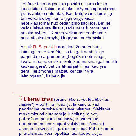
Tebūnie tai marginalinis požiūris – jums leista
jausti kitaip. Tačiau net toks nežymus sprendimas
yra iš anksto nulemtas. Kad būtų valios laisvė, ji
turi veikti biologiniame lygmenyje visai
nepriklausomai nuo organizmo istorijos. Bet jei
valios laisvė yra iliuzija, tada nėra ir moralinės
atsakomybės. Už savo veiksmus tegalėtume
prisiimti atsakomybę tik grynai mechaniškai.
Vis tik
R. Sapolskis
nori, kad žmonės būtų
laimingi, o ne kentėtų – o tai gali neatitikti jo
pagrindinio argumento: „Logiškai neteisinga,
kvaila ir beprasmiška tikėti, kad mašinai gali nutikti
kažkas ‚gera‘, bet vis tik aš įsitikinęs, kad yra
gerai, jei žmonės mažiau kenčia ir yra
laimingesni“, kalbėjo jis.
1)
Libertarizmas
(pranc.
libertaire
; lot.
libertas
-
„laisvė“) – politinių filosofijų, laikančių, kad
pagrindine vertybe yra laisvė, visuma. Siekiama
maksimizuoti autonomiją ir politinę laisvę,
pabrėžiant pasirinkimo laisvę ir asmeninę
nuomonę, minimizuojant valstybės kišimąsi į
asmens laisves ir jų pažeidinėjimus. Pabrėžiamas
pliuralizmas, kosmopolitizmas, kooperacija,