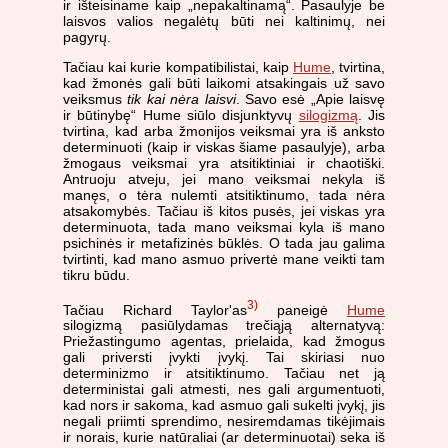
ir išteisiname kaip „nepakaltinamą“. Pasaulyje be
laisvos valios negalėtų būti nei kaltinimų, nei
pagyrų.
Tačiau kai kurie kompatibilistai, kaip
Hume
, tvirtina,
kad žmonės gali būti laikomi atsakingais už savo
veiksmus
tik kai nėra laisvi
. Savo esė „Apie laisvę
ir būtinybę“ Hume siūlo disjunktyvų
silogizmą
. Jis
tvirtina, kad arba žmonijos veiksmai yra iš anksto
determinuoti (kaip ir viskas šiame pasaulyje), arba
žmogaus veiksmai yra atsitiktiniai ir chaotiški.
Antruoju atveju, jei mano veiksmai nekyla iš
manęs, o tėra nulemti atsitiktinumo, tada nėra
atsakomybės. Tačiau iš kitos pusės, jei viskas yra
determinuota, tada mano veiksmai kyla iš mano
psichinės ir metafizinės būklės. O tada jau galima
tvirtinti, kad mano asmuo privertė mane veikti tam
tikru būdu.
3)
Tačiau Richard Taylor'as
paneigė
Hume
silogizmą pasiūlydamas trečiąją alternatyvą:
Priežastingumo agentas, prielaida, kad žmogus
gali priversti įvykti įvykį. Tai skiriasi nuo
determinizmo ir atsitiktinumo. Tačiau net ją
deterministai gali atmesti, nes gali argumentuoti,
kad nors ir sakoma, kad asmuo gali sukelti įvykį, jis
negali priimti sprendimo, nesiremdamas tikėjimais
ir norais, kurie natūraliai (ar determinuotai) seka iš