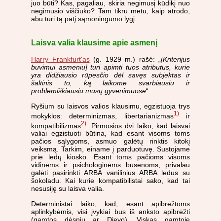
juo būti? Kas, pagaliau, skiria negimusį kūdikį nuo
negimusio viščiuko? Tam tikru metu, kaip atrodo,
abu turi tą patį sąmoningumo lygį.
Laisva valia klausime apie asmenį
Harry Frankfurt'as
(g. 1929 m.) rašė: „
[Kriterijus
buvimui asmeniu] turi apimti tuos atributus, kurie
yra didžiausio rūpesčio dėl savęs subjektas ir
šaltinis to, ką laikome svarbiausiu ir
problemiškiausiu mūsų gyvenimuose
“.
Ryšium su laisvos valios klausimu, egzistuoja trys
1)
mokyklos: determinizmas, libertarianizmas
ir
2)
kompatibilizmas
. Pirmosios dvi laiko, kad laisvai
valiai egzistuoti būtina, kad esant visoms toms
pačios sąlygoms, asmuo galėtų rinktis kitokį
veiksmą. Tarkim, einame į parduotuvę. Sustojame
prie ledų kiosko. Esant toms pačioms visoms
vidinėms ir psichologinėms būsenoms, privalau
galėti pasirinkti ARBA vanilinius ARBA ledus su
šokoladu. Kai kurie kompatibilistai sako, kad tai
nesusiję su laisva valia.
Deterministai laiko, kad, esant apibrėžtoms
aplinkybėmis, visi įvykiai bus iš anksto apibrėžti
(gamtos dėsnių ar Dievo). Viskas gamtoje