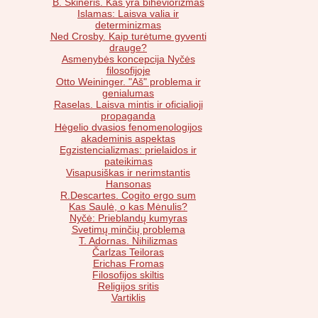
B. Skineris. Kas yra biheviorizmas
Islamas: Laisva valia ir
determinizmas
Ned Crosby. Kaip turėtume gyventi
drauge?
Asmenybės koncepcija Nyčės
filosofijoje
Otto Weininger. "Aš" problema ir
genialumas
Raselas. Laisva mintis ir oficialioji
propaganda
Hėgelio dvasios fenomenologijos
akademinis aspektas
Egzistencializmas: prielaidos ir
pateikimas
Visapusiškas ir nerimstantis
Hansonas
R.Descartes. Cogito ergo sum
Kas Saulė, o kas Mėnulis?
Nyčė: Prieblandų kumyras
Svetimų minčių problema
T. Adornas. Nihilizmas
Čarlzas Teiloras
Erichas Fromas
Filosofijos skiltis
Religijos sritis
Vartiklis