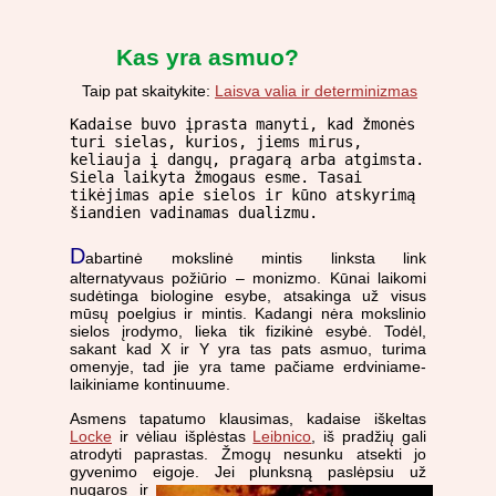
Kas yra asmuo?
Taip pat skaitykite:
Laisva valia ir determinizmas
Kadaise buvo įprasta manyti, kad žmonės
turi sielas, kurios, jiems mirus,
keliauja į dangų, pragarą arba atgimsta.
Siela laikyta žmogaus esme. Tasai
tikėjimas apie sielos ir kūno atskyrimą
šiandien vadinamas dualizmu.
D
abartinė mokslinė mintis linksta link
alternatyvaus požiūrio – monizmo. Kūnai laikomi
sudėtinga biologine esybe, atsakinga už visus
mūsų poelgius ir mintis. Kadangi nėra mokslinio
sielos įrodymo, lieka tik fizikinė esybė. Todėl,
sakant kad X ir Y yra tas pats asmuo, turima
omenyje, tad jie yra tame pačiame erdviniame-
laikiniame kontinuume.
Asmens tapatumo klausimas, kadaise iškeltas
Locke
ir vėliau išplėstas
Leibnico
, iš pradžių gali
atrodyti paprastas. Žmogų nesunku atsekti jo
gyvenimo eigoje. Jei plunksną
paslėpsiu už
nugaros ir