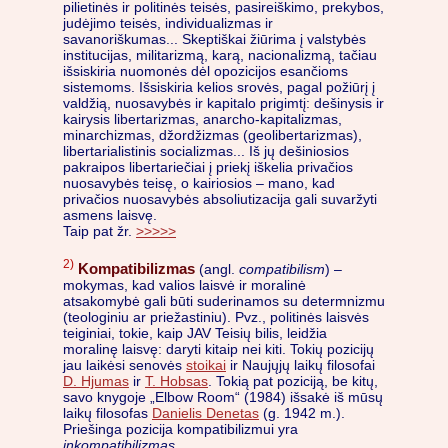
pilietinės ir politinės teisės, pasireiškimo, prekybos,
judėjimo teisės, individualizmas ir
savanoriškumas... Skeptiškai žiūrima į valstybės
institucijas, militarizmą, karą, nacionalizmą, tačiau
išsiskiria nuomonės dėl opozicijos esančioms
sistemoms. Išsiskiria kelios srovės, pagal požiūrį į
valdžią, nuosavybės ir kapitalo prigimtį: dešinysis ir
kairysis libertarizmas, anarcho-kapitalizmas,
minarchizmas, džordžizmas (geolibertarizmas),
libertarialistinis socializmas... Iš jų dešiniosios
pakraipos libertariečiai į priekį iškelia privačios
nuosavybės teisę, o kairiosios – mano, kad
privačios nuosavybės absoliutizacija gali suvaržyti
asmens laisvę.
Taip pat žr.
>>>>>
2)
Kompatibilizmas
(angl.
compatibilism
) –
mokymas, kad valios laisvė ir moralinė
atsakomybė gali būti suderinamos su determnizmu
(teologiniu ar priežastiniu). Pvz., politinės laisvės
teiginiai, tokie, kaip JAV Teisių bilis, leidžia
moralinę laisvę: daryti kitaip nei kiti. Tokių pozicijų
jau laikėsi senovės
stoikai
ir Naujųjų laikų filosofai
D. Hjumas
ir
T. Hobsas
. Tokią pat poziciją, be kitų,
savo knygoje „Elbow Room“ (1984) išsakė iš mūsų
laikų filosofas
Danielis Denetas
(g. 1942 m.).
Priešinga pozicija kompatibilizmui yra
inkompatibilizmas
.