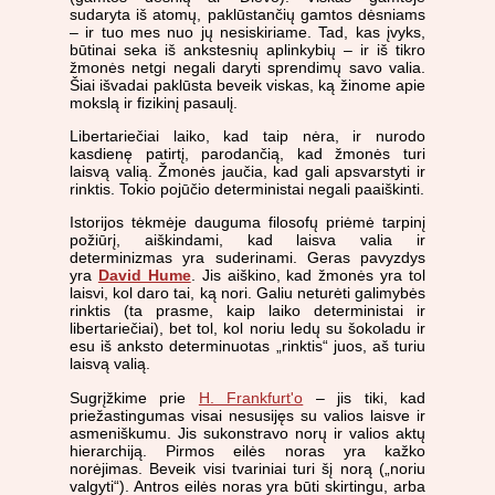
sudaryta iš atomų, paklūstančių gamtos dėsniams
– ir tuo mes nuo jų nesiskiriame. Tad, kas įvyks,
būtinai seka iš ankstesnių aplinkybių – ir iš tikro
žmonės netgi negali daryti sprendimų savo valia.
Šiai išvadai paklūsta beveik viskas, ką žinome apie
mokslą ir fizikinį pasaulį.
Libertariečiai laiko, kad taip nėra, ir nurodo
kasdienę patirtį, parodančią, kad žmonės turi
laisvą valią. Žmonės jaučia, kad gali apsvarstyti ir
rinktis. Tokio pojūčio deterministai negali paaiškinti.
Istorijos tėkmėje dauguma filosofų priėmė tarpinį
požiūrį, aiškindami, kad laisva valia ir
determinizmas yra suderinami. Geras pavyzdys
yra
David Hume
. Jis aiškino, kad žmonės yra tol
laisvi, kol daro tai, ką nori. Galiu neturėti galimybės
rinktis (ta prasme, kaip laiko deterministai ir
libertariečiai), bet tol, kol noriu ledų su šokoladu ir
esu iš anksto determinuotas „rinktis“ juos, aš turiu
laisvą valią.
Sugrįžkime prie
H. Frankfurt'o
– jis tiki, kad
priežastingumas visai nesusijęs su valios laisve ir
asmeniškumu. Jis sukonstravo norų ir valios aktų
hierarchiją. Pirmos eilės noras yra kažko
norėjimas. Beveik visi tvariniai turi šį norą („noriu
valgyti“). Antros eilės noras yra būti
skirtingu, arba