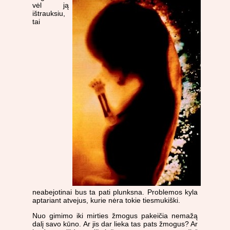
vėl ją
ištrauksiu,
tai
neabejotinai bus ta pati plunksna. Problemos kyla
aptariant atvejus, kurie nėra tokie tiesmukiški.
Nuo gimimo iki mirties žmogus pakeičia nemažą
dalį savo kūno. Ar jis dar lieka tas pats žmogus? Ar