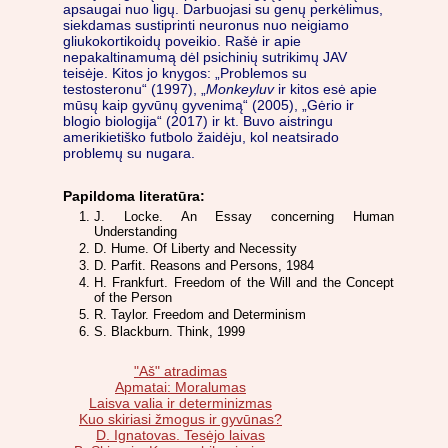
apsaugai nuo ligų. Darbuojasi su genų perkėlimus,
siekdamas sustiprinti neuronus nuo neigiamo
gliukokortikoidų poveikio. Rašė ir apie
nepakaltinamumą dėl psichinių sutrikimų JAV
teisėje. Kitos jo knygos: „Problemos su
testosteronu“ (1997), „
Monkeyluv
ir kitos esė apie
mūsų kaip gyvūnų gyvenimą“ (2005), „Gėrio ir
blogio biologija“ (2017) ir kt. Buvo aistringu
amerikietiško futbolo žaidėju, kol neatsirado
problemų su nugara.
Papildoma literatūra:
J. Locke. An Essay concerning Human
Understanding
D. Hume. Of Liberty and Necessity
D. Parfit. Reasons and Persons, 1984
H. Frankfurt. Freedom of the Will and the Concept
of the Person
R. Taylor. Freedom and Determinism
S. Blackburn. Think, 1999
"Aš" atradimas
Apmatai: Moralumas
Laisva valia ir determinizmas
Kuo skiriasi žmogus ir gyvūnas?
D. Ignatovas. Tesėjo laivas