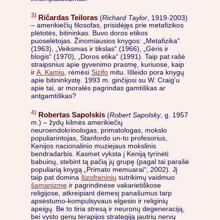
3)
Ričardas Teiloras
(
Richard Taylor
, 1919-2003)
– amerikiečių filosofas, prisidėjęs prie metafizikos
plėtotės, bitininkas. Buvo doros etikos
puoselėtojas. Žinomiausios knygos: „Metafizika“
(1963), „Veiksmas ir tikslas“ (1966), „Gėris ir
blogis“ (1970), „Doros etika“ (1991). Taip pat rašė
straipsnius apie gyvenimo prasmę, kuriuose, kaip
ir
A. Kamiu
, rėmėsi
Sizifo
mitu. Išleido pora knygų
apie bitininkystę. 1993 m. ginčijosi su W. Craig’u
apie tai, ar moralės pagrindas gamtiškas ar
antgamtiškas?
4)
Robertas Sapolskis
(
Robert Sapolsky
, g. 1957
m.) – žydų kilmės amerikiečių
neuroendokrinologas, primatologas, mokslo
populiarintojas, Stanfordo un-to profesorius,
Kenijos nacionalinio muziejaus mokslinis
bendradarbis. Kasmet vyksta į Keniją tyrinėti
babuinų, stebint tą pačią jų grupę (pagal tai parašė
populiarią knygą „Primato memuarai“, 2002). Jį
taip pat domina
šizofreninių
sutrikimų vaidmuo
šamanizme
ir pagrindinėse vakarietiškose
religijose, atkreipiant dėmesį panašumus tarp
apsėstumo-kompulsyvaus elgesio ir religinių
apeigų. Be to tiria stresą ir neuronų degeneraciją,
bei vysto genų terapijos strategiją jautrių nervų