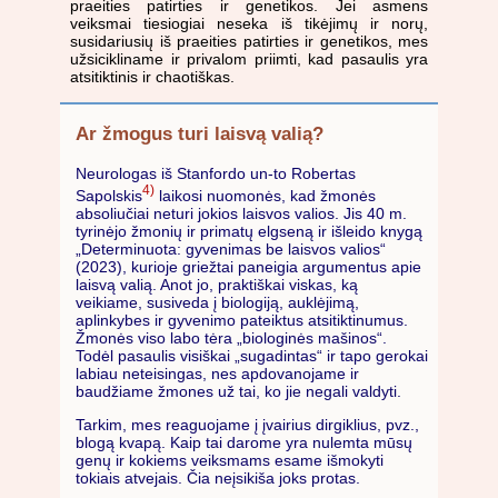
praeities patirties ir genetikos. Jei asmens
veiksmai tiesiogiai neseka iš tikėjimų ir norų,
susidariusių iš praeities patirties ir genetikos, mes
užsicikliname ir privalom priimti, kad pasaulis yra
atsitiktinis ir chaotiškas.
Ar žmogus turi laisvą valią?
Neurologas iš Stanfordo un-to Robertas
4)
Sapolskis
laikosi nuomonės, kad žmonės
absoliučiai neturi jokios laisvos valios. Jis 40 m.
tyrinėjo žmonių ir primatų elgseną ir išleido knygą
„Determinuota: gyvenimas be laisvos valios“
(2023), kurioje griežtai paneigia argumentus apie
laisvą valią. Anot jo, praktiškai viskas, ką
veikiame, susiveda į biologiją, auklėjimą,
aplinkybes ir gyvenimo pateiktus atsitiktinumus.
Žmonės viso labo tėra „biologinės mašinos“.
Todėl pasaulis visiškai „sugadintas“ ir tapo gerokai
labiau neteisingas, nes apdovanojame ir
baudžiame žmones už tai, ko jie negali valdyti.
Tarkim, mes reaguojame į įvairius dirgiklius, pvz.,
blogą kvapą. Kaip tai darome yra nulemta mūsų
genų ir kokiems veiksmams esame išmokyti
tokiais atvejais. Čia neįsikiša joks protas.