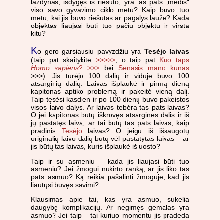
lazdynas, išdygęs iš riešuto, yra tas pats „medis“
viso savo gyvavimo ciklo metu? Kaip buvo tuo
metu, kai jis buvo riešutas ar pagalys lauže? Kada
objektas liaujasi būti tuo pačiu objektu ir virsta
kitu?
K
o gero garsiausiu pavyzdžiu yra
Tesėjo laivas
(taip pat skaitykite
>>>>>
, o taip pat
Kuo taps
Homo sapiens
? >>>
bei
Senasis mano kūnas
>>>). Jis turėjo 100 dalių ir viduje buvo 100
atsarginių dalių. Laivas išplaukė ir pirmą dieną
kapitonas aptiko problemą ir pakeitė vieną dalį.
Taip tęsėsi kasdien ir po 100 dienų buvo pakeistos
visos laivo dalys. Ar laivas tebėra tas pats laivas?
O jei kapitonas būtų iškrovęs atsargines dalis ir iš
jų pastatęs laivą, ar tai būtų tas pats laivas, kaip
pradinis
Tesėjo
laivas? O jeigu iš išsaugotų
originalių laivo dalių būtų vėl pastatytas laivas – ar
jis būtų tas laivas, kuris išplaukė iš uosto?
Taip ir su asmeniu – kada jis liaujasi būti tuo
asmeniu? Jei žmogui nukirto ranką, ar jis liko tas
pats asmuo? Ką reikia pašalinti žmoguje, kad jis
liautųsi buvęs savimi?
Klausimas apie tai, kas yra asmuo, sukelia
daugybę komplikacijų. Ar negimęs gemalas yra
asmuo? Jei taip – tai kuriuo momentu jis pradeda