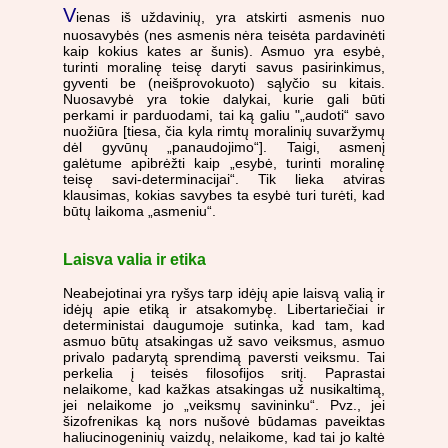
V
ienas iš uždavinių, yra atskirti asmenis nuo
nuosavybės (nes asmenis nėra teisėta pardavinėti
kaip kokius kates ar šunis). Asmuo yra esybė,
turinti moralinę teisę daryti savus pasirinkimus,
gyventi be (neišprovokuoto) sąlyčio su kitais.
Nuosavybė yra tokie dalykai, kurie gali būti
perkami ir parduodami, tai ką galiu "„audoti“ savo
nuožiūra [tiesa, čia kyla rimtų moralinių suvaržymų
dėl gyvūnų „panaudojimo“]. Taigi, asmenį
galėtume apibrėžti kaip „esybė, turinti moralinę
teisę savi-determinacijai“. Tik lieka atviras
klausimas, kokias savybes ta esybė turi turėti, kad
būtų laikoma „asmeniu“.
Laisva valia ir etika
Neabejotinai yra ryšys tarp idėjų apie laisvą valią ir
idėjų apie etiką ir atsakomybę. Libertariečiai ir
deterministai daugumoje sutinka, kad tam, kad
asmuo būtų atsakingas už savo veiksmus, asmuo
privalo padarytą sprendimą paversti veiksmu. Tai
perkelia į teisės filosofijos sritį. Paprastai
nelaikome, kad kažkas atsakingas už nusikaltimą,
jei nelaikome jo „veiksmų savininku“. Pvz., jei
šizofrenikas ką nors nušovė būdamas paveiktas
haliucinogeninių vaizdų, nelaikome, kad tai jo kaltė