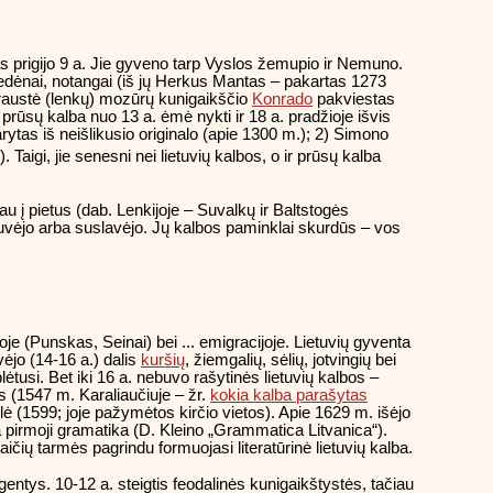
s prigijo 9 a. Jie gyveno tarp Vyslos žemupio ir Nemuno.
medėnai, notangai (iš jų Herkus Mantas – pakartas 1273
kraustė (lenkų) mozūrų kunigaikščio
Konrado
pakviestas
 prūsų kalba nuo 13 a. ėmė nykti ir 18 a. pradžioje išvis
rytas iš neišlikusio originalo (apie 1300 m.); 2) Simono
). Taigi, jie senesni nei lietuvių kalbos, o ir prūsų kalba
 į pietus (dab. Lenkijoje – Suvalkų ir Baltstogės
etuvėjo arba suslavėjo. Jų kalbos paminklai skurdūs – vos
je (Punskas, Seinai) bei ... emigracijoje. Lietuvių gyventa
vėjo (14-16 a.) dalis
kuršių
, žiemgalių, sėlių, jotvingių bei
plėtusi. Bet iki 16 a. nebuvo rašytinės lietuvių kalbos –
 (1547 m. Karaliaučiuje – žr.
kokia kalba parašytas
lė (1599; joje pažymėtos kirčio vietos). Apie 1629 m. išėjo
ta pirmoji gramatika (D. Kleino „Grammatica Litvanica“).
taičių tarmės pagrindu formuojasi literatūrinė lietuvių kalba.
 gentys. 10-12 a. steigtis feodalinės kunigaikštystės, tačiau