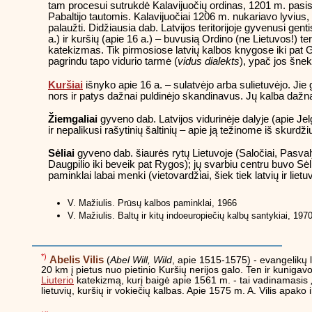
tam procesui sutrukdė Kalavijuočių ordinas, 1201 m. pasista
Pabaltijo tautomis. Kalavijuočiai 1206 m. nukariavo lyvius, 
palaužti. Didžiausia dab. Latvijos teritorijoje gyvenusi gen
a.) ir kuršių (apie 16 a.) – buvusią Ordino (ne Lietuvos!) te
katekizmas. Tik pirmosiose latvių kalbos knygose iki pat Gli
pagrindu tapo vidurio tarmė (
vidus dialekts
), ypač jos šnek
Kuršiai
išnyko apie 16 a. – sulatvėjo arba sulietuvėjo. Jie
nors ir patys dažnai puldinėjo skandinavus. Jų kalba dažnai l
Žiemgaliai
gyveno dab. Latvijos vidurinėje dalyje (apie Jel
ir nepalikusi rašytinių šaltinių – apie ją težinome iš skurdži
Sėliai
gyveno dab. šiaurės rytų Lietuvoje (Saločiai, Pasva
Daugpilio iki beveik pat Rygos); jų svarbiu centru buvo Sėlp
paminklai labai menki (vietovardžiai, šiek tiek latvių ir lietu
V. Mažiulis. Prūsų kalbos paminklai, 1966
V. Mažiulis. Baltų ir kitų indoeuropiečių kalbų santykiai, 197
*)
Abelis Vilis
(
Abel Will, Wild
, apie 1515-1575) - evangelikų 
20 km į pietus nuo pietinio Kuršių nerijos galo. Ten ir kun
Liuterio
katekizmą, kurį baigė apie 1561 m. - tai vadinamasis 
lietuvių, kuršių ir vokiečių kalbas. Apie 1575 m. A. Vilis apako