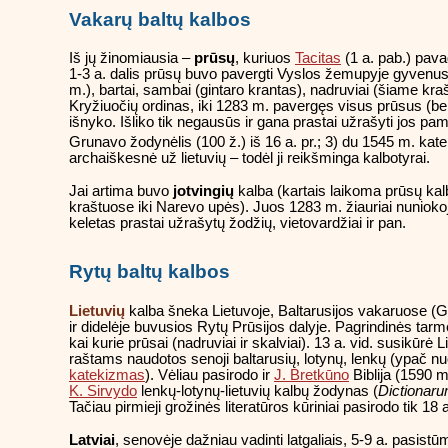
Vakarų baltų kalbos
Iš jų žinomiausia –
prūsų
, kuriuos
Tacitas
(1 a. pab.) pav
1-3 a. dalis prūsų buvo pavergti Vyslos žemupyje gyvenusi
m.), bartai, sambai (gintaro krantas), nadruviai (šiame kr
Kryžiuočių ordinas, iki 1283 m. pavergęs visus prūsus (bei 
išnyko. Išliko tik negausūs ir gana prastai užrašyti jos pam
Grunavo žodynėlis (100 ž.) iš 16 a. pr.; 3) du 1545 m. kate
archaiškesnė už lietuvių – todėl ji reikšminga kalbotyrai.
Jai artima buvo
jotvingių
kalba (kartais laikoma prūsų kal
kraštuose iki Narevo upės). Juos 1283 m. žiauriai nuniokoj
keletas prastai užrašytų žodžių, vietovardžiai ir pan.
Rytų baltų kalbos
Lietuvių
kalba šneka Lietuvoje, Baltarusijos vakaruose (Ger
ir didelėje buvusios Rytų Prūsijos dalyje. Pagrindinės tarm
kai kurie prūsai (nadruviai ir skalviai). 13 a. vid. susikūr
raštams naudotos senoji baltarusių, lotynų, lenkų (ypač n
katekizmas
). Vėliau pasirodo ir
J. Bretkūno
Biblija (1590 m
K. Sirvydo
lenkų-lotynų-lietuvių kalbų žodynas (
Dictionaru
Tačiau pirmieji grožinės literatūros kūriniai pasirodo tik 18
Latviai
, senovėje dažniau vadinti latgaliais, 5-9 a. pasistū