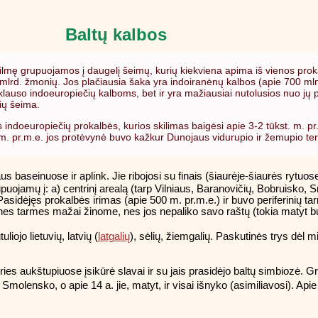
Baltų kalbos
 kilmę grupuojamos į daugelį šeimų, kurių kiekviena apima iš vienos pro
 mlrd. žmonių. Jos plačiausia šaka yra indoiranėnų kalbos (apie 700 mln
riklauso indoeuropiečių kalboms, bet ir yra mažiausiai nutolusios nuo jų 
čių šeima.
indoeuropiečių prokalbės, kurios skilimas baigėsi apie 3-2 tūkst. m. pr.m
m. pr.m.e. jos protėvynė buvo kažkur Dunojaus vidurupio ir žemupio terito
 baseinuose ir aplink. Jie ribojosi su finais (šiaurėje-šiaurės rytuose
upuojamų į: a) centrinį arealą (tarp Vilniaus, Baranovičių, Bobruisko, 
sidėjęs prokalbės irimas (apie 500 m. pr.m.e.) ir buvo periferinių tarm
erines tarmes mažai žinome, nes jos nepaliko savo raštų (tokia matyt b
liojo lietuvių, latvių (
latgalių
), sėlių, žiemgalių. Paskutinės trys dėl mi
aukštupiuose įsikūrė slavai ir su jais prasidėjo baltų simbiozė. Gret
olensko, o apie 14 a. jie, matyt, ir visai išnyko (asimiliavosi). Apie tok