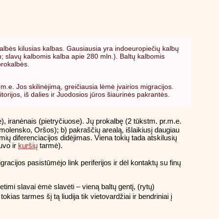
kalbės kilusias kalbas. Gausiausia yra indoeuropiečių kalbų
; slavų kalbomis kalba apie 280 mln.). Baltų kalbomis
prokalbės.
.e. Jos skilinėjimą, greičiausia lėmė įvairios migracijos.
rijos, iš dalies ir Juodosios jūros šiaurinės pakrantės.
), iranėnais (pietryčiuose). Jų prokalbę (2 tūkstm. pr.m.e.
Smolensko, Oršos); b) pakraščių arealą, išlaikiusį daugiau
ių diferenciacijos didėjimas. Viena tokių tada atskilusių
uvo ir
kuršių
tarmė).
gracijos pasistūmėjo link periferijos ir dėl kontaktų su finų
imi slavai ėmė slavėti – vieną baltų gentį, (rytų)
ias tarmes šį tą liudija tik vietovardžiai ir bendriniai į