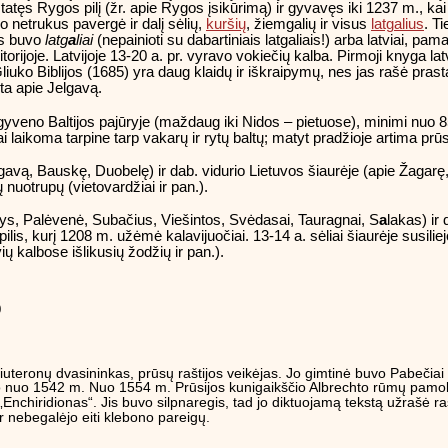
tęs Rygos pilį (žr. apie Rygos įsikūrimą) ir gyvavęs iki 1237 m., kai v
o netrukus pavergė ir dalį sėlių,
kuršių
, žiemgalių ir visus
latgalius
. T
tis buvo
latg
a
liai
(nepainioti su dabartiniais latgaliais!) arba latviai, pam
ritorijoje. Latvijoje 13-20 a. pr. vyravo vokiečių kalba. Pirmoji knyga l
uko Biblijos (1685) yra daug klaidų ir iškraipymų, nes jas rašė prastai
ta apie Jelgavą.
 gyveno Baltijos pajūryje (maždaug iki Nidos – pietuose), minimi nuo 
aikoma tarpine tarp vakarų ir rytų baltų; matyt pradžioje artima prūsų ka
gavą, Bauskę, Duobelę) ir dab. vidurio Lietuvos šiaurėje (apie Žagarę, 
ų nuotrupų (vietovardžiai ir pan.).
lys, Palėvenė, Subačius, Viešintos, Svėdasai, Tauragnai, S
a
lakas) ir
ilis, kurį 1208 m. užėmė kalavijuočiai. 13-14 a. sėliai šiaurėje susilie
vių kalbose išlikusių žodžių ir pan.).
0
liuteronų dvasininkas, prūsų raštijos veikėjas. Jo gimtinė buvo Pabečia
igavo nuo 1542 m. Nuo 1554 m. Prūsijos kunigaikščio Albrechto rūmų pa
„Enchiridionas“. Jis buvo silpnaregis, tad jo diktuojamą tekstą užrašė 
 ir nebegalėjo eiti klebono pareigų.