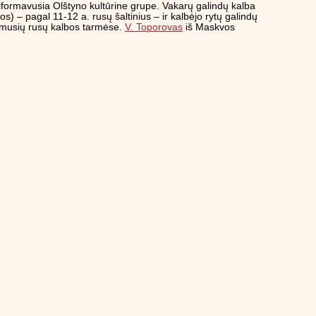
siformavusia Olštyno kultūrine grupe. Vakarų galindų kalba
 – pagal 11-12 a. rusų šaltinius – ir kalbėjo rytų galindų
žėmusių rusų kalbos tarmėse.
V. Toporovas
iš Maskvos