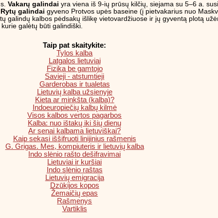
us.
Vakarų galindai
yra viena iš 9-ių prūsų kilčių, siejama su 5–6 a. su
.
Rytų galindai
gyveno Protvos upės baseine (į pietvakarius nuo Maskvos)
ytų galindų kalbos pėdsakų išlikę vietovardžiuose ir jų gyventą plotą u
kurie galėtų būti galindiški.
Taip pat skaitykite:
Tylos kalba
Latgalos lietuviai
Fizika be gamtojo
Savieji - atstumtieji
Garderobas ir tualetas
Lietuvių kalba užsienyje
Kieta ar minkšta (kalba)?
Indoeuropiečių kalbų kilmė
Visos kalbos vertos pagarbos
Kalba: nuo ištakų iki šių dienų
Ar senai kalbama lietuviškai?
Kaip sekasi iššifruoti linijinius rašmenis
G. Grigas. Mes, kompiuteris ir lietuvių kalba
Indo slėnio rašto dešifravimai
Lietuviai ir kuršiai
Indo slėnio raštas
Lietuvių emigracija
Dzūkijos kopos
Žemaičių epas
Rašmenys
Vartiklis