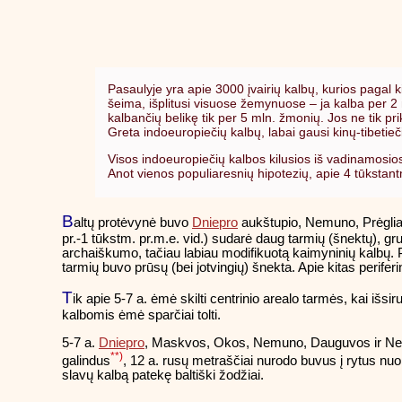
Pasaulyje yra apie 3000 įvairių kalbų, kurios pagal
šeima, išplitusi visuose žemynuose – ja kalba per 2
kalbančių belikę tik per 5 mln. žmonių. Jos ne tik p
Greta indoeuropiečių kalbų, labai gausi kinų-tibetie
Visos indoeuropiečių kalbos kilusios iš vadinamosios 
Anot vienos populiaresnių hipotezių, apie 4 tūkstant
B
altų protėvynė buvo
Dniepro
aukštupio, Nemuno, Prėgliaus
pr.-1 tūkstm. pr.m.e. vid.) sudarė daug tarmių (šnektų), gr
archaiškumo, tačiau labiau modifikuotą kaimyninių kalbų. Pa
tarmių buvo prūsų (bei jotvingių) šnekta. Apie kitas perif
T
ik apie 5-7 a. ėmė skilti centrinio arealo tarmės, kai išsirutu
kalbomis ėmė sparčiai tolti.
5-7 a.
Dniepro
, Maskvos, Okos, Nemuno, Dauguvos ir Neries 
**)
galindus
, 12 a. rusų metraščiai nurodo buvus į rytus nuo Sm
slavų kalbą patekę baltiški žodžiai.