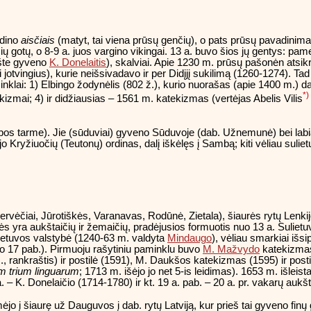
adino
aisčiais
(matyt, tai viena prūsų genčių), o pats prūsų pavadinima
ų gotų, o 8-9 a. juos vargino vikingai. 13 a. buvo šios jų gentys: pa
ašte gyveno
K. Donelaitis
), skalviai. Apie 1230 m. prūsų pašonėn atsi
jotvingius), kurie neišsivadavo ir per Didįjį sukilimą (1260-1274). Tad
inklai: 1) Elbingo žodynėlis (802 ž.), kurio nuorašas (apie 1400 m.) da
*)
kizmai; 4) ir didžiausias – 1561 m. katekizmas (vertėjas Abelis Vilis
bos tarme). Jie (sūduviai) gyveno Sūduvoje (dab. Užnemunė) bei labiau
o Kryžiuočių (Teutonų) ordinas, dalį iškėlęs į Sambą; kiti vėliau suli
vėčiai, Jūrotiškės, Varanavas, Rodūnė, Zietala), šiaurės rytų Lenkijo
ės yra aukštaičių ir žemaičių, pradėjusios formuotis nuo 13 a. Sulietu
ė Lietuvos valstybė (1240-63 m. valdyta
Mindaugo
), vėliau smarkiai išsi
uo 17 pab.). Pirmuoju rašytiniu paminklu buvo
M. Mažvydo
katekizmas
., rankraštis) ir postilė (1591), M. Daukšos katekizmas (1595) ir posti
m trium linguarum
; 1713 m. išėjo jo net 5-is leidimas). 1653 m. išleis
 a. – K. Donelaičio (1714-1780) ir kt. 19 a. pab. – 20 a. pr. vakarų aukš
mėjo į šiaurę už Dauguvos į dab. rytų Latviją, kur prieš tai gyveno finų