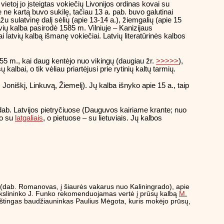
ietoj jo įsteigtas vokiečių Livonijos ordinas kovai su
ie ne kartą buvo sukilę, tačiau 13 a. pab. buvo galutinai
ažu sulatvinę dalį sėlių (apie 13-14 a.), žiemgalių (apie 15
atvių kalba pasirodė 1585 m. Vilniuje – Kanizijaus
 latvių kalbą išmanę vokiečiai. Latvių literatūrinės kalbos
855 m., kai daug kentėjo nuo vikingų (daugiau žr.
>>>>>
),
lbai, o tik vėliau priartėjusi prie rytinių kaltų tarmių.
Joniškį, Linkuvą, Žiemelį). Jų kalba išnyko apie 15 a., taip
 dab. Latvijos pietryčiuose (Dauguvos kairiame krante; nuo
jo su
latgaliais
, o pietuose – su lietuviais. Jų kalbos
i (dab. Romanovas, į šiaurės vakarus nuo Kaliningrado), apie
mokslininko J. Funko rekomenduojamas vertė į prūsų kalbą
M.
raštingas baudžiauninkas Paulius Mėgota, kuris mokėjo prūsų,