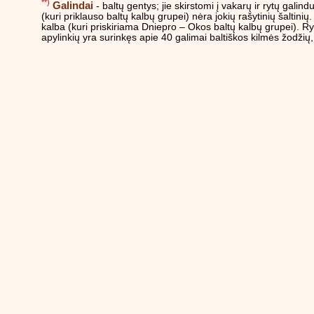
**)
Galindai
- baltų gentys; jie skirstomi į vakarų ir rytų galind
(kuri priklauso baltų kalbų grupei) nėra jokių rašytinių šaltinių
kalba (kuri priskiriama Dniepro – Okos baltų kalbų grupei). R
apylinkių yra surinkęs apie 40 galimai baltiškos kilmės žodžių, 