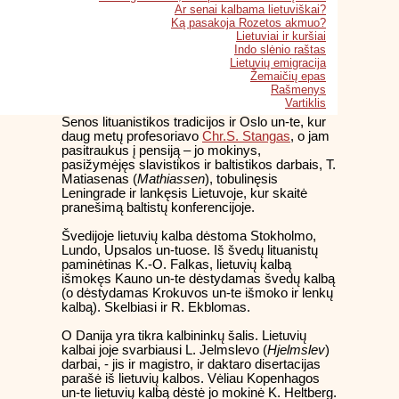
Ar senai kalbama lietuviškai?
Ką pasakoja Rozetos akmuo?
Lietuviai ir kuršiai
Indo slėnio raštas
Lietuvių emigracija
Žemaičių epas
Rašmenys
Vartiklis
Senos lituanistikos tradicijos ir Oslo un-te, kur
daug metų profesoriavo
Chr.S. Stangas
, o jam
pasitraukus į pensiją – jo mokinys,
pasižymėjęs slavistikos ir baltistikos darbais, T.
Matiasenas (
Mathiassen
), tobulinęsis
Leningrade ir lankęsis Lietuvoje, kur skaitė
pranešimą baltistų konferencijoje.
Švedijoje lietuvių kalba dėstoma Stokholmo,
Lundo, Upsalos un-tuose. Iš švedų lituanistų
paminėtinas K.-O. Falkas, lietuvių kalbą
išmokęs Kauno un-te dėstydamas švedų kalbą
(o dėstydamas Krokuvos un-te išmoko ir lenkų
kalbą). Skelbiasi ir R. Ekblomas.
O Danija yra tikra kalbininkų šalis. Lietuvių
kalbai joje svarbiausi L. Jelmslevo (
Hjelmslev
)
darbai, - jis ir magistro, ir daktaro disertacijas
parašė iš lietuvių kalbos. Vėliau Kopenhagos
un-te lietuvių kalbą dėstė jo mokinė K. Heltberg.