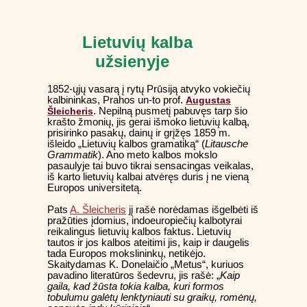
Lietuvių kalba
užsienyje
1852-ųjų vasarą į rytų Prūsiją atvyko vokiečių
kalbininkas, Prahos un-to prof.
Augustas
Šleicheris
. Nepilną pusmetį pabuvęs tarp šio
krašto žmonių, jis gerai išmoko lietuvių kalbą,
prisirinko pasakų, dainų ir grįžęs 1859 m.
išleido „Lietuvių kalbos gramatiką“ (
Litausche
Grammatik
). Ano meto kalbos mokslo
pasaulyje tai buvo tikrai sensacingas veikalas,
iš karto lietuvių kalbai atvėręs duris į ne vieną
Europos universitetą.
Pats
A. Šleicheris
jį rašė norėdamas išgelbėti iš
pražūties įdomius, indoeuropiečių kalbotyrai
reikalingus lietuvių kalbos faktus. Lietuvių
tautos ir jos kalbos ateitimi jis, kaip ir daugelis
tada Europos mokslininkų, netikėjo.
Skaitydamas K. Donelaičio „Metus“, kuriuos
pavadino literatūros šedevru, jis rašė: „
Kaip
gaila, kad žūsta tokia kalba, kuri formos
tobulumu galėtų lenktyniauti su graikų, romėnų,