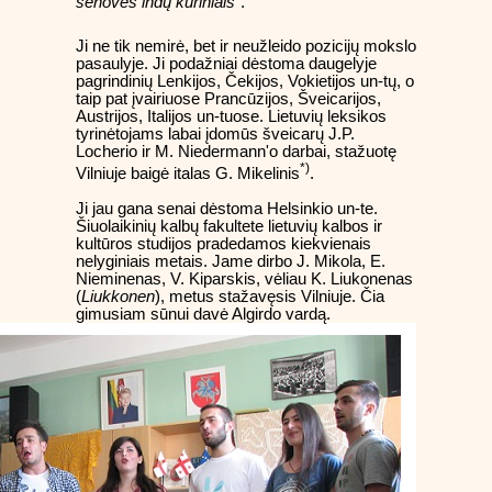
senovės indų kūriniais
“.
Ji ne tik nemirė, bet ir neužleido pozicijų mokslo
pasaulyje. Ji podažniai dėstoma daugelyje
pagrindinių Lenkijos, Čekijos, Vokietijos un-tų, o
taip pat įvairiuose Prancūzijos, Šveicarijos,
Austrijos, Italijos un-tuose. Lietuvių leksikos
tyrinėtojams labai įdomūs šveicarų J.P.
Locherio ir M. Niedermann'o darbai, stažuotę
*)
Vilniuje baigė italas G. Mikelinis
.
Ji jau gana senai dėstoma Helsinkio un-te.
Šiuolaikinių kalbų fakultete lietuvių kalbos ir
kultūros studijos pradedamos kiekvienais
nelyginiais metais. Jame dirbo J. Mikola, E.
Nieminenas, V. Kiparskis, vėliau K. Liukonenas
(
Liukkonen
), metus stažavęsis Vilniuje. Čia
gimusiam sūnui davė Algirdo vardą.