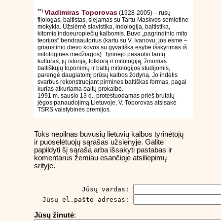
**)
Vladimiras Toporovas
(1928-2005) – rusų
filologas, baltistas, siejamas su Tartu-Maskvos semiotine
mokykla. Užsiėmė slavistika, indologija, baltistika,
kitomis indoeuropiečių kalbomis. Buvo „pagrindinio mito
teorijos“ bendraautorius (kartu su V. Ivanovu; jos esmė –
griaustinio dievo kovos su gyvatiška esybe išskyrimas iš
mitologinės medžiagos). Tyrinėjo pasaulio tautų
kultūras, jų istoriją, folklorą ir mitologiją; žinomas
baltiškųjų toponimų ir baltų mitologijos studijomis,
parengė daugiatomį prūsų kalbos žodyną. Jo indėlis
svarbus rekonstruojant pirmines baltiškas formas, pagal
kurias atkuriama baltų prokalbė.
1991 m. sausio 13 d., protestuodamas prieš brutalų
jėgos panaudojimą Lietuvoje, V. Toporovas atsisakė
TSRS valstybinės premijos.
Toks nepilnas buvusių lietuvių kalbos tyrinėtojų
ir puoselėtuojų sąrašas užsienyje. Galite
papildyti šį sąrašą arba išsakyti pastabas ir
komentarus žemiau esančioje atsiliepimų
srityje.
          Jūsų vardas: 
Jūsų el.pašto adresas: 
Jūsų žinutė
: