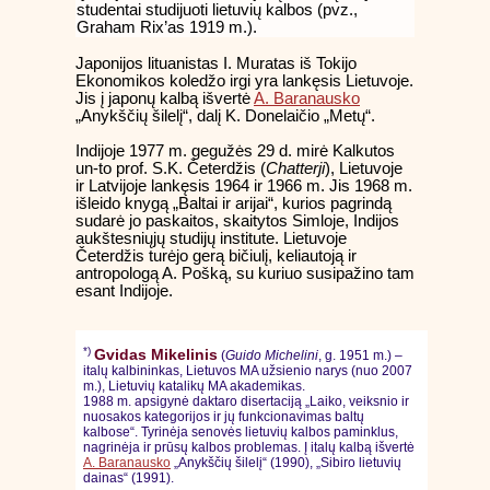
studentai studijuoti lietuvių kalbos (pvz.,
Graham Rix’as 1919 m.).
Japonijos lituanistas I. Muratas iš Tokijo
Ekonomikos koledžo irgi yra lankęsis Lietuvoje.
Jis į japonų kalbą išvertė
A. Baranausko
„Anykščių šilelį“, dalį K. Donelaičio „Metų“.
Indijoje 1977 m. gegužės 29 d. mirė Kalkutos
un-to prof. S.K. Četerdžis (
Chatterji
), Lietuvoje
ir Latvijoje lankęsis 1964 ir 1966 m. Jis 1968 m.
išleido knygą „Baltai ir arijai“, kurios pagrindą
sudarė jo paskaitos, skaitytos Simloje, Indijos
aukštesniųjų studijų institute. Lietuvoje
Četerdžis turėjo gerą bičiulį, keliautoją ir
antropologą A. Pošką, su kuriuo susipažino tam
esant Indijoje.
*)
Gvidas Mikelinis
(
Guido Michelini
, g. 1951 m.) –
italų kalbininkas, Lietuvos MA užsienio narys (nuo 2007
m.), Lietuvių katalikų MA akademikas.
1988 m. apsigynė daktaro disertaciją „Laiko, veiksnio ir
nuosakos kategorijos ir jų funkcionavimas baltų
kalbose“. Tyrinėja senovės lietuvių kalbos paminklus,
nagrinėja ir prūsų kalbos problemas. Į italų kalbą išvertė
A. Baranausko
„Anykščių šilelį“ (1990), „Sibiro lietuvių
dainas“ (1991).