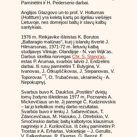
Paminėtini ir H. Pederseno darbai.
Anglijos Glazgovo un-to prof. V. Holtumas
(
Holtttum
) yra keletą kartų po ilgėliau viešėjęs
Lietuvoje, nes domėjosi baltų ir slavų kalbų
santykiais.
1976 m. Reikjavike išleistas K. Borutos
„Baltaragio malūnas“, kurį į islandų išvertė J.
Hilmarsonas, 1971-72 m. lietuvių kalbą
studijavęs Vilniuje. Olandijoje - N. van Wijk'as.
Darbus skelbia norvegas
Chr. S. Stang'as
,
estas P. Arumaa, svarbūs latvio J. Endzelins
darbai. Iš rusų paminėtini T. Bulygina, V.
Ivanovas, J. Otkupščikovas, J. Stepanovas, V.
**)
Toporovas
, O. Trubačevas, ukrainiečių - A.
Nepokupnyj.
Svarbus buvo K. Daukšos „Postilės“ dviejų
tomų žodyno išleidimas 1977 m. Poznanės A.
Mickevičiaus un-te. Jį parengė Č. Kudzinovskis
– tai jo keliolikos metų darbo rezultatas.
Svarbūs buvo ir lenkų J. Safarevičiaus, T.
Zdancevičiaus, M. Hasiuko, J. Otrebskio, V.
Smočinskio darbai; baltų kalbotyros klausimus
nagrinėjo ir J. Kurilovičius. Iš čekų paminėtini P.
Trostas ir A. Erhartas, Vokietijoje – J. Gerullis,
V. Falkenhanas, R. Ekertas, G. Benzė, E.