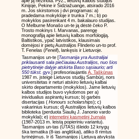
apie ją nežinota. Pvz., lietuvių kalbos studijos
Kinijoje, Pekine ir Šidziažuange, atsirado 2016
m. Jos skirstomos į dvi programas: a)
pradedama mokykloje ir trunka 7 m.; b) po
mokyklos pasirenkant 4 m. bakalauro studijas.
O Melburne Monašo un-te ją dėstė čeko P.
Trosto mokinys I. Marvanas, parengę
monografiją apie lietuvių kalbos morfologiją.
Baltistikos, ypač latvistikos, klausimais
domėjosi ir pietų Australijos Flinderio un-to prof.
T. Fenelas (
Fenell
), lankęsis ir Lietuvoje.
Tasmanijos un-te [
Tasmanija yra Australijai
priklausanti sala piečiauiau Australijos, nuo šios
pietrytinėje dalyje atskirta Baso sąsiaurio; arti
550 tūkst. gyv.
] profesoriaujantis
A. Taškūnas
1987 m. įsteigė Lietuvos studijų Sambūrį, nors
universitetas ir neturi atskiro lietuvių kalbai
skirto departamento (mokyklos). Jame lietuvių
kalbos studijos buvo vykdomos per a)
inividualius aspirantų kursus; b) garbės
disertacijas (
Honours scholarships
); c)
vakarinius kursus; d) Australijos lietuvių kalbos
biblioteka (perduota Šiaulių J. Janonio vardo
mokyklai); e)
internetinį kasmetinį žurnalą
(1987-2013 m. leistą popieriniu variantu).
Tasmanijos un-tas (UTAS) išleido 12 knygų
ška tematika (8-ias angliškai), atliko 8 rimtus
tyrinėjimus. Ir iš Tasmanijos į Lietuvą atvyksta