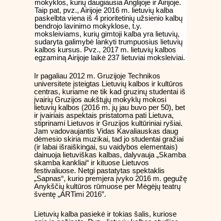
mokyklos, kurių daugiausia Anglijoje ir Airijoje.
Taip pat, pvz., Airijoje 2016 m. lietuvių kalba
paskelbta viena iš 4 prioritetinių užsienio kalbų
bendrojo lavinimo mokyklose, t.y.
moksleiviams, kurių gimtoji kalba yra lietuvių,
sudaryta galimybė lankyti trumpuosius lietuvių
kalbos kursus. Pvz., 2017 m. lietuvių kalbos
egzaminą Airijoje laikė 237 lietuviai moksleiviai.
Ir pagaliau 2012 m. Gruzijoje Technikos
universitete įsteigtas Lietuvių kalbos ir kultūros
centras, kuriame ne tik kad gruzinų studentai iš
įvairių Gruzijos aukštųjų mokyklų mokosi
lietuvių kalbos (2016 m. jų jau buvo per 50), bet
ir įvairiais aspektais pristatoma pati Lietuva,
stiprinami Lietuvos ir Gruzijos kultūriniai ryšiai.
Jam vadovaujantis Vidas Kavaliauskas daug
dėmesio skiria muzikai, tad jo studentai gražiai
(ir labai išraiškingai, su vaidybos elementais)
dainuoja lietuviškas kalbas, dalyvauja „Skamba
skamba kankliai“ ir kituose Lietuvos
festivaliuose. Netgi pastatytas spektaklis
„Sapnas“, kurio premjera įvyko 2016 m. gegužę
Anykščių kultūros rūmuose per Mėgėjų teatrų
šventę „ARTimi 2016”.
Lietuvių kalba pasiekė ir tokias šalis, kuriose