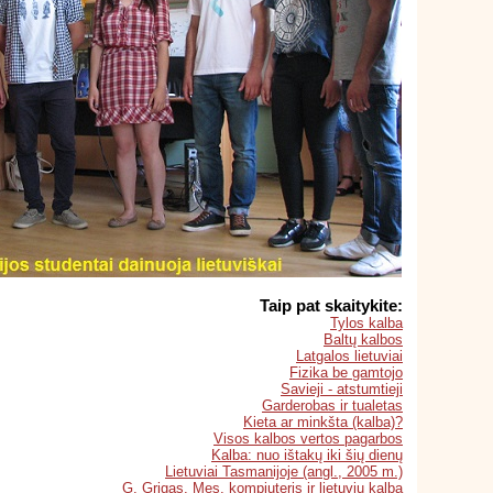
Taip pat skaitykite:
Tylos kalba
Baltų kalbos
Latgalos lietuviai
Fizika be gamtojo
Savieji - atstumtieji
Garderobas ir tualetas
Kieta ar minkšta (kalba)?
Visos kalbos vertos pagarbos
Kalba: nuo ištakų iki šių dienų
Lietuviai Tasmanijoje (angl., 2005 m.)
G. Grigas. Mes, kompiuteris ir lietuvių kalba