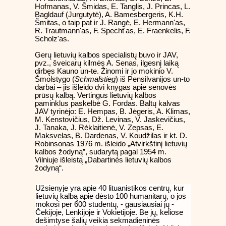
Hofmanas, V. Šmidas, E. Tanglis, J. Princas, L.
Bagldauf (Jurgutytė), A. Bamesbergeris, K.H.
Šmitas, o taip pat ir J. Rangė, E. Hermann'as,
R. Trautmann'as, F. Specht'as, E. Fraenkelis, F.
Scholz'as.
Gerų lietuvių kalbos specialistų buvo ir JAV,
pvz., šveicarų kilmės A. Senas, ilgesnį laiką
dirbęs Kauno un-te. Žinomi ir jo mokinio V.
Šmolstygo (
Schmalstieg
) iš Pensilvanijos un-to
darbai – jis išleido dvi knygas apie senovės
prūsų kalbą. Vertingus lietuvių kalbos
paminklus paskelbė G. Fordas. Baltų kalvas
JAV tyrinėjo: E. Hempas, B. Jėgeris, A. Klimas,
M. Kenstovičius, Dž. Levinas, V. Jaskevičius,
J. Tanaka, J. Rėklaitienė, V. Zepsas, E.
Maksvelas, B. Dardenas, V. Koudžilas ir kt. D.
Robinsonas 1976 m. išleido „Atvirkštinį lietuvių
kalbos žodyną”, sudarytą pagal 1954 m.
Vilniuje išleistą „Dabartinės lietuvių kalbos
žodyną“.
Užsienyje yra apie 40 lituanistikos centrų, kur
lietuvių kalbą apie dėsto 100 humanitarų, o jos
mokosi per 600 studentų, - gausiausiai jų -
Čekijoje, Lenkijoje ir Vokietijoje. Be jų, keliose
dešimtyse šalių veikia sekmadieninės