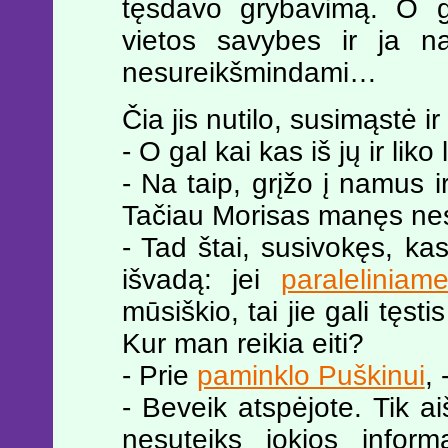
tęsdavo grybavimą. O ga
vietos savybes ir ja na
nesureikšmindami…
Čia jis nutilo, susimąstė ir
- O gal kai kas iš jų ir li
- Na taip, grįžo į namus i
Tačiau Morisas manęs nes
- Tad štai, susivokęs, ka
išvadą: jei
paraleliniam
mūsiškio, tai jie gali tęsti
Kur man reikia eiti?
- Prie
paminklo Puškinui
,
- Beveik atspėjote. Tik a
nesuteiks jokios inform