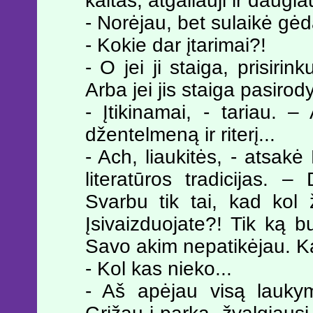
kaltas, atgailauji ir daugi
- Norėjau, bet sulaikė gėda.
- Kokie dar įtarimai?!
- O jei ji staiga, prisiri
Arba jei jis staiga pasirody
- Įtikinamai, - tariau. –
džentelmeną ir riterį...
- Ach, liaukitės, - atsak
literatūros tradicijas. 
Svarbu tik tai, kad kol 
Įsivaizduojate?! Tik ką b
Savo akim nepatikėjau. Ką
- Kol kas nieko...
- Aš apėjau visą laukym