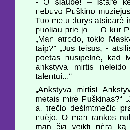
- O siaube! – ištarė ke
nebuvo Puškino muziejus!
Tuo metu durys atsidarė ir
puoliau prie jo. – O kur 
„Man atrodo, tokio Maskv
taip?“ „Jūs teisus, - atsi
poetas nusipelnė, kad M
ankstyva mirtis neleido 
talentui...“
„Ankstyva mirtis! Anksty
metais mirė Puškinas?“ „
a. trečio dešimtmečio pra
nuėjo. O man rankos nukr
man čia veikti nėra ką