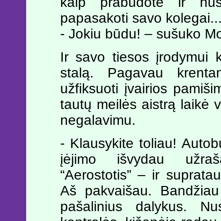
kaip prabudote ir nu
papasakoti savo kolegai..
- Jokiu būdu! – sušuko Mo
Ir savo tiesos įrodymui k
stalą. Pagavau krentant
užfiksuoti įvairios pamiš
tautų meilės aistrą laikė 
negalavimu.
- Klausykite toliau! Autob
įėjimo išvydau užra
“Aerostotis” – ir suprat
Aš pakvaišau. Bandžiau g
pašalinius dalykus. Nu