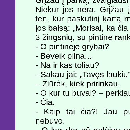
Grįžau į parką, žvalgiausi
Niekur jos nėra. Grįžau
ten, kur paskutinį kartą m
jos balsą: „Morisai, ką čia 
3 žingsnių, su pintine ran
- O pintinėje grybai?
- Beveik pilna...
- Na ir kas toliau?
- Sakau jai: „Tavęs laukiu
– Žiūrėk, kiek pririnkau.
- O kur tu buvai? – perkla
- Čia.
- Kaip tai čia?! Jau pu
nebuvo.