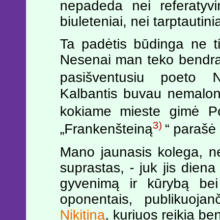
nepadeda nei referatyvini
biuleteniai, nei tarptautin
Ta padėtis būdinga ne tik f
Nesenai man teko bendra
pasišventusiu poeto Ni
Kalbantis buvau nemaloni
kokiame mieste gimė Po
3)
„Frankenšteiną
“ parašė
Mano jaunasis kolega, ne
suprastas, - juk jis diena
gyvenimą ir kūrybą bei
oponentais, publikuojan
Nikitiną
, kuriuos reikia ben