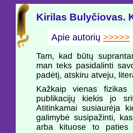
Kirilas Bulyčiovas. 
Apie autorių
>>>>>
Tam, kad būtų suprantam
man teks pasidalinti savo
padėtį, atskiru atveju, lite
Kažkaip vienas fizikas 
publikacijų kiekis jo s
Atitinkamai susiaurėja k
galimybė susipažinti, k
arba kituose to paties 