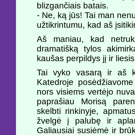
blizgančiais batais.
- Ne, ką jūs! Tai man nenut
užtikrintumu, kad aš įsiti
Aš maniau, kad netruku
dramatišką tylos akimirk
kaušas perpildys jį ir liesi
Tai vyko vasarą ir aš k
Katedroje posėdžiavome 
nors visiems vertėjo nuva
paprašiau Morisą pareng
skelbti rinkinyje, apmatu
žvelgė į palubę ir apla
Galiausiai susiėmė ir brūk