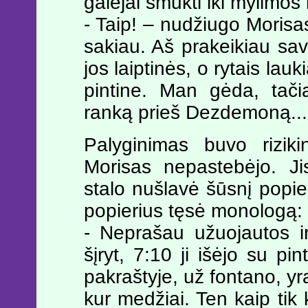
galėjai smukti iki mylimos
- Taip! – nudžiugo Morisas
sakiau. Aš prakeikiau sav
jos laiptinės, o rytais lau
pintine. Man gėda, tači
ranką prieš Dezdemoną...
Palyginimas buvo rizik
Morisas nepastebėjo. Ji
stalo nušlavė šūsnį popi
popierius tęsė monologą:
- Neprašau užuojautos i
šįryt, 7:10 ji išėjo su pi
pakraštyje, už fontano, yr
kur medžiai. Ten kaip tik