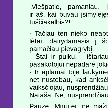
„Viešpatie, - pamaniau, -
ir aš, kai buvau įsimylėj
tuščiakalbis?!”
- Tačiau ten nieko neapt
lėtai, dairydamasis į 
pamačiau pievagrybį!
- Štai ir puiku, - ištaria
pasakotojui nepadarė joki
- Ir aplamai toje lauky
net nustebau, kad anksč
vaiksčiojau, nusprendžiau
Nataša. Ne, nusprendžiau,
Pauzė. Minutei, ne maži