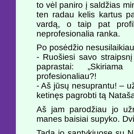
to vėl paniro į saldžias mi
ten radau kelis kartus p
vardą, o taip pat profi
neprofesionalia ranka.
Po posėdžio nesusilaikiau 
- Ruošiesi savo straipsn
paprastai: „Skiriam
profesionaliau?!
- Aš jūsų nesuprantu! – u
ketinęs pagrobti tą Nataš
Aš jam parodžiau jo užra
manes baisiai supyko. Dv
Tada jo santykiuose su Na