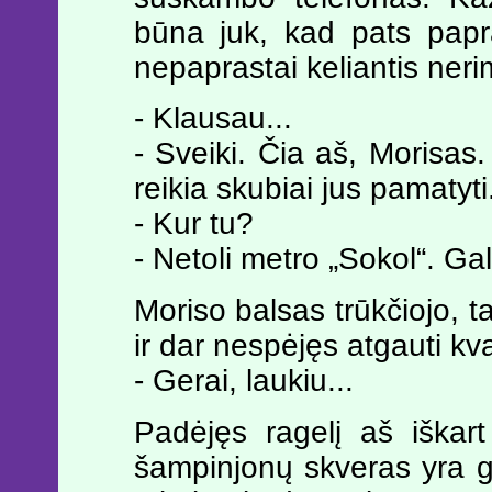
būna juk, kad pats papr
nepaprastai keliantis neri
- Klausau...
- Sveiki. Čia aš, Morisas
reikia skubiai jus pamatyti
- Kur tu?
- Netoli metro „Sokol“. Gal
Moriso balsas trūkčiojo, t
ir dar nespėjęs atgauti kv
- Gerai, laukiu...
Padėjęs ragelį aš iškar
šampinjonų skveras yra gre