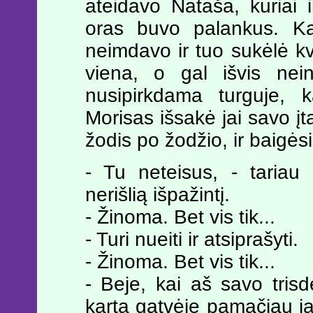
ateidavo Nataša, kuriai 
oras buvo palankus. Ka
neimdavo ir tuo sukėlė kv
viena, o gal išvis nei
nusipirkdama turguje, 
Morisas išsakė jai savo įt
žodis po žodžio, ir baigėsi
- Tu neteisus, - tariau
nerišlią išpažintį.
- Žinoma. Bet vis tik...
- Turi nueiti ir atsiprašyti.
- Žinoma. Bet vis tik...
- Beje, kai aš savo tris
kartą gatvėje pamačiau j