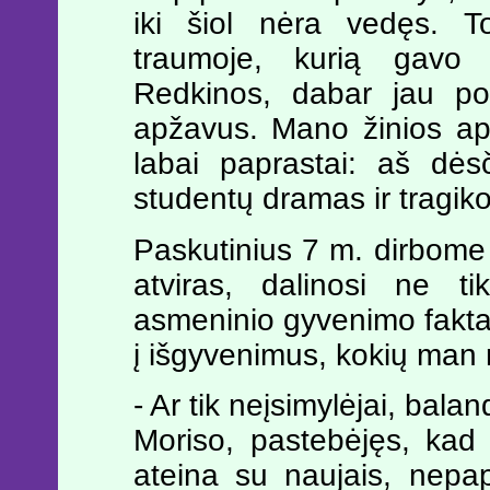
iki šiol nėra vedęs. To
traumoje, kurią gavo
Redkinos, dabar jau po
apžavus. Mano žinios ap
labai paprastai: aš dės
studentų dramas ir tragik
Paskutinius 7 m. dirbome
atviras, dalinosi ne ti
asmeninio gyvenimo faktai
į išgyvenimus, kokių man n
- Ar tik neįsimylėjai, bala
Moriso, pastebėjęs, kad j
ateina su naujais, nepapr