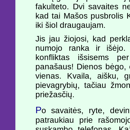
fakulteto. Dvi savaites n
kad tai Mašos pusbrolis 
iki šiol draugaujam.
Jis jau žiojosi, kad perkl
numojo ranka ir išėjo. 
konfliktas išsisems p
panašaus! Dienos bėgo, 
vienas. Kvaila, aišku, g
pievagrybių, tačiau žmo
priežasčių.
P
o savaitės, ryte, devi
patraukiau prie rašomojo
suskambo telefonas. Kaž