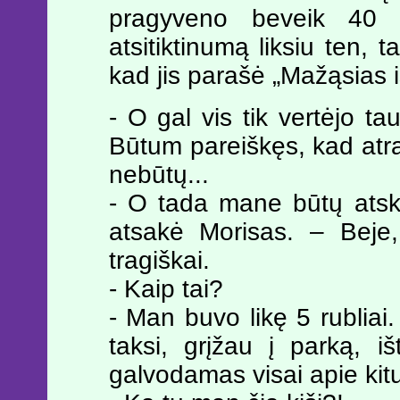
pragyveno beveik 40 
atsitiktinumą liksiu ten, 
kad jis parašė „Mažąsias i
- O gal vis tik vertėjo ta
Būtum pareiškęs, kad atrad
nebūtų...
- O tada mane būtų atsklei
atsakė Morisas. – Beje
tragiškai.
- Kaip tai?
- Man buvo likę 5 rublia
taksi, grįžau į parką, iš
galvodamas visai apie kit