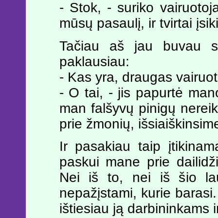
- Stok, - suriko vairuot
mūsų pasaulį, ir tvirtai įsi
Tačiau aš jau buvau sa
paklausiau:
- Kas yra, draugas vairuo
- O tai, - jis papurtė ma
man falšyvų pinigų nereik
prie žmonių, išsiaiškinsim
Ir pasakiau taip įtikinam
paskui mane prie dailidž
Nei iš to, nei iš šio l
nepažįstami, kurie barasi
ištiesiau ją darbininkams i