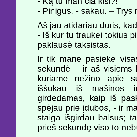
- Ką tu man čia kiši?!
- Pinigus, - sakau. – Trys 
Aš jau atidariau duris, kad
- Iš kur tu traukei tokius 
paklausė taksistas.
Ir tik mane pasiekė vis
sekundė – ir aš visiems 
kuriame nežino apie 
iššokau iš mašinos ir
girdėdamas, kaip iš pas
spėjau prie įdubos, - ir ma
staiga išgirdau balsus; ta
prieš sekundę viso to neb