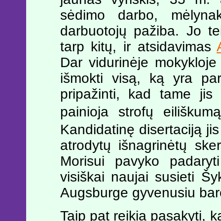
sėdimo darbo, mėlynaki
darbuotojų pažiba. Jo t
tarp kitų, ir atsidavimas
Dar vidurinėje mokykloje 
išmokti visą, ką yra par
pripažinti, kad tame jis
painioja strofų eiliškumą
Kandidatinę disertaciją ji
atrodytų išnagrinėtų sker
Morisui pavyko padaryti
visiškai naujai susieti Šy
Augsburge gyvenusiu bar
Taip pat reikia pasakyti