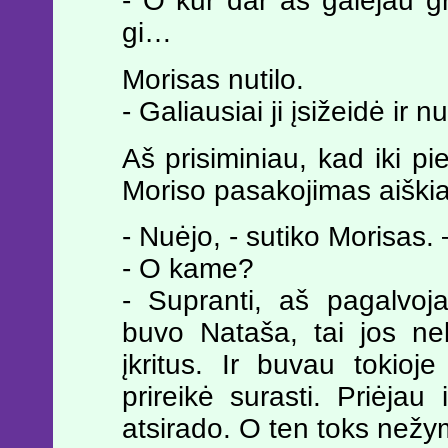
- O kur dar aš galėjau gr
gi…
Morisas nutilo.
- Galiausiai ji įsižeidė ir 
Aš prisiminiau, kad iki pi
Moriso pasakojimas aiškia
- Nuėjo, - sutiko Morisas.
- O kame?
- Supranti, aš pagalvoja
buvo Nataša, tai jos ne
įkritus. Ir buvau tokio
prireikė surasti. Priėjau 
atsirado. O ten toks ne