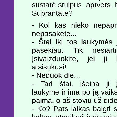
sustatė stulpus, aptvers. 
Suprantate?
- Kol kas nieko nepapr
nepasakėte...
- Štai iki tos laukymės 
pasekiau. Tik nesiarti
Įsivaizduokite, jei ji 
atsisukusi!
- Neduok die...
- Tad štai, išeina ji 
laukymę ir ima po ją vaiks
paima, o aš stoviu už dide
- Ko? Pats laikas baigti sl