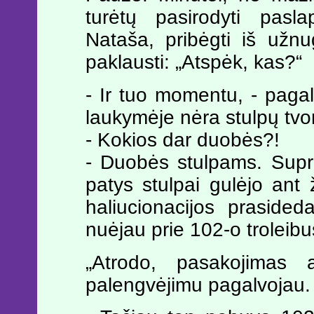
turėtų pasirodyti pasla
Nataša, pribėgti iš užnu
paklausti: „Atspėk, kas?“
- Ir tuo momentu, - pagal
laukymėje nėra stulpų tvor
- Kokios dar duobės?!
- Duobės stulpams. Supr
patys stulpai gulėjo ant 
haliucionacijos prasided
nuėjau prie 102-o troleibu
„Atrodo, pasakojimas 
palengvėjimu pagalvojau.