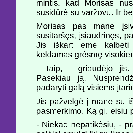
mintis, kad Morisas nus
susidūrė su varžovu. Ir be
Morisas pas mane įsi
susitaršęs, įsiaudrinęs, pa
Jis iškart ėmė kalbėt
keldamas grėsmę visokie
- Taip, - griaudėjo jis
Pasekiau ją. Nusprendž
padaryti galą visiems įtar
Jis pažvelgė į mane su i
pasmerkimo. Ką gi, eisiu p
- Niekad nepatikėsiu, - 