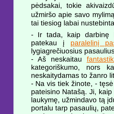
pėdsakai, tokie akivaizd
užmiršo apie savo mylim
tai tiesiog labai nustebin
- Ir tada, kaip darbinę 
patekau į
paralelinį pa
lygiagrečiuosius pasauliu
- Aš neskaitau
fantasti
kategoriškumo, nors ka
neskaitydamas to žanro li
- Na vis tiek žinote, - tęsė
pateisino Natašą. Ji, kaip i
laukymę, užmindavo tą įd
portalu tarp pasaulių, pat