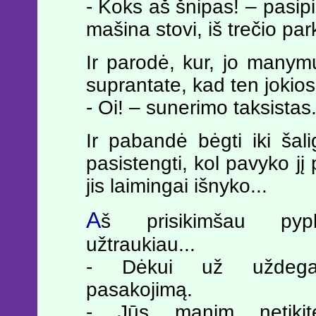
- Koks aš šnipas! – pasipi
mašina stovi, iš trečio par
Ir parodė, kur, jo manymu
suprantate, kad ten jokio
- Oi! – sunerimo taksistas
Ir pabandė bėgti iki šali
pasistengti, kol pavyko jį p
jis laimingai išnyko...
A
š prisikimšau pyp
užtraukiau...
- Dėkui už uždegan
pasakojimą.
- Jūs manim netikit