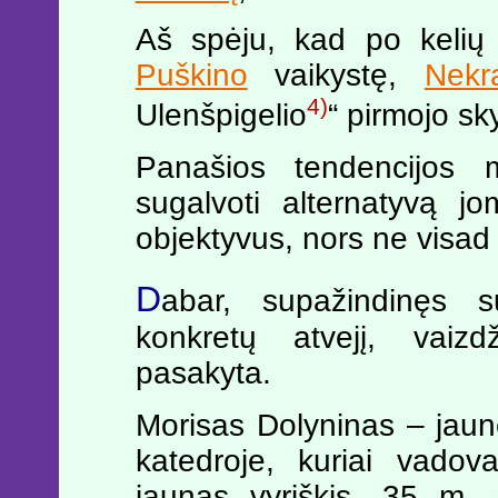
Aš spėju, kad po kelių 
Puškino
vaikystę,
Nekr
4)
Ulenšpigelio
“ pirmojo skyr
Panašios tendencijos 
sugalvoti alternatyvą jo
objektyvus, nors ne visad 
D
abar, supažindinęs
konkretų atvejį, vaizdž
pasakyta.
Morisas Dolyninas – jaun
katedroje, kuriai vadov
jaunas vyriškis, 35 m. 