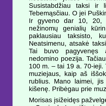
Susistabdžiau taksi ir l
Tebemąsčiau. O jei Puški
Ir gyveno dar 10, 20
nežinomų genialių kūrin
paklausiau taksisto, k
Neatsimenu, atsakė taksi
Tai buvo pagyvenęs a
nedomino poezija. Tačiau j
100 m. – tai 19 a. 70-ieji.
muziejaus, kaip aš iššok
rublius. Mano laimei, jis 
kišenę. Pribėgau prie muz
Morisas įsižeidęs pažvelg