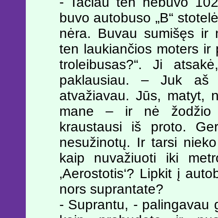
- Tačiau ten nebuvo 102-
buvo autobuso „B“ stotel
nėra. Buvau sumišęs ir 
ten laukiančios moters ir
troleibusas?“. Ji atsak
paklausiau. – Juk aš 
atvažiavau. Jūs, matyt, n
mane – ir nė žodžio n
kraustausi iš proto. Ge
nesužinotų. Ir tarsi niek
kaip nuvažiuoti iki met
‚Aerostotis‘? Lipkit į auto
nors suprantate?
- Suprantu, - palingavau