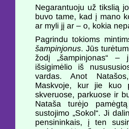
Negarantuoju už tikslią 
buvo tame, kad į mano ko
ar myli jį ar – o, kokia n
Pagrindu tokioms mintim
šampinjonus
. Jūs turėtum
žodį „šampinjonas“ – j
išsigimėlio iš nusususi
vardas. Anot Natašos,
Maskvoje, kur jie kuo p
skveruose, parkuose ir bul
Nataša turėjo pamėgtą
sustojimo „Sokol“. Ji dalin
pensininkais, į ten susi