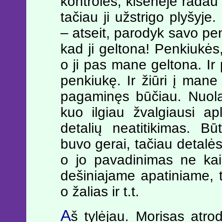
kontrolės, kišenėje radau
tačiau ji užstrigo plyšyje
– atseit, parodyk savo pe
kad ji geltona! Penkiukės, 
o ji pas mane geltona. I
penkiukę. Ir žiūri į mane
pagaminęs būčiau. Nuolan
kuo ilgiau žvalgiausi a
detalių neatitikimas. Bū
buvo gerai, tačiau detalės
o jo pavadinimas ne kai
dešiniajame apatiniame, 
o žalias ir t.t.
A
š tylėjau. Morisas atro