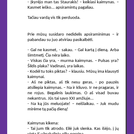
- Įkyrėjo man tas Staurakis! – keikiasi kaimynas. –
Kasmet ieško... apsiramintų pagaliau.
Tačiau vardą vis tik perduoda.
Prie mūsų susidaro nedidelis apsiraminimas – ir
pabandau su juo atviriau pasikalbėti.
- Gal ne kasmet, - sakau. – Gal kartą į dieną. Arba
šimtmetį. Čia nėra laiko.
- Viskas čia yra, - murma kaimynas. – Pulsas yra?
Šildis plaka? Vadinasi, yra laikas.
- Kodėl tu toks piktas? – klausiu. Mūsų ima klausyti
kaimynai.
- Aš ne piktas, aš tik nesu geras, - po pauzės
atsiliepia kaimynas. – Na ir kliuvo. Ir ne pragaras, ir
ne rojus. Begalinis laukimas. O aš visad buvau
nekantrus. Jūs tai savo XXI amžiuje...
- Na ką jūs meluojate! – neišlaikau. – Juk mudu
mirėme tą pačią dieną!
Kaimynas kikena:
- Tai jum tik atrodo. Eilė juk slenka. Kas išėjo, į jų