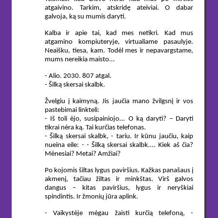
atgaivino. Tarkim, atskridę ateiviai. O dabar
galvoja, ką su mumis daryti.
Kalba ir apie tai, kad mes netikri. Kad mus
atgamino kompiuteryje, virtualiame pasaulyje.
Neaišku, tiesa, kam. Todėl mes ir nepavargstame,
mums nereikia maisto...
- Alio. 2030. 807 atgal.
- Šilką skersai skalbk.
Žvelgiu į kaimyną. Jis jaučia mano žvilgsnį ir vos
pastebimai linkteli:
- Iš toli ėjo, susipainiojo... O ką daryti? – Daryti
tikrai nėra ką. Tai kurčias telefonas.
- Šilką skersai skalbk, - tariu. Ir kūnu jaučiu, kaip
nueina eile: - - Šilką skersai skalbk.... Kiek aš čia?
Mėnesiai? Metai? Amžiai?
Po kojomis šiltas lygus paviršius. Kažkas panašaus į
akmenį, tačiau žiltas ir minkštas. Virš galvos
dangus – kitas paviršius, lygus ir neryškiai
spindintis. Ir žmonių jūra aplink.
- Vaikystėje mėgau žaisti kurčią telefoną, -