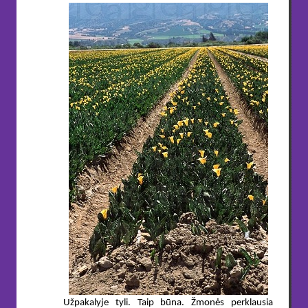
Užpakalyje tyli. Taip būna. Žmonės perklausia