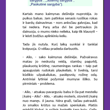
sargyba“, „Sutemų sargyba“,
„Paskutinė sargyba“).
Kartais mano kaimynas dešinėje nuprotėja. Jo
puikus balsas. Jam patinkas senasis rusiškas rokas
ir bardų dainavimas – nors anksčiau galvojau, kad
tai nedera. Parą arba dvi be pertraukos jis
dainuoja, o mums nieko nelieka, kaip tik klausyti –
ir leisti žodžius aplinkiniu keliu.
Tada jis nutyla. Kurį laiką sunkiai ir tankiai
kvėpuoja. O vėliau pradeda darbuotis.
- Alio, - sako kaimynas dešinėje. Pažvairavus
matau jo neskustą veidą, stambų pagurklį,
plaukuotą krūtinę, raumeningas rankas – taip pat
apaugusiais rudokais plaukeliais. Ir švelnią, tarsi
kūdikio užpakaliukas, paslėpsnių rožinę odą.
Antriniai lytiniai požymiai mumyse išliko. Su
pirminiais – problema.
- Alio, - atsakau pavargusiu balsu ir čia pat mesteliu
į kairę – Alio! - Alio, - atsako moteris, stovinti į kairę
nuo manęs. Ji jauna. Nėra graži, tačiau patraukli.
Jo smailos krūtys su mažais speniukais. Platūs
minkšti klubai. Ir rožinis lopinėlis tarp kojų. Gaila,