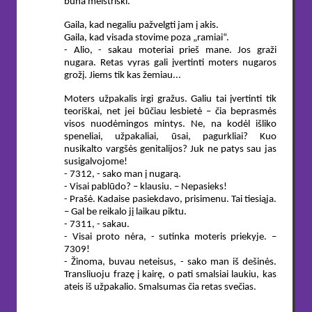
būna meistriški.
Gaila, kad negaliu pažvelgti jam į akis.
Gaila, kad visada stovime poza „ramiai“.
- Alio, - sakau moteriai prieš mane. Jos graži
nugara. Retas vyras gali įvertinti moters nugaros
grožį. Jiems tik kas žemiau...
Moters užpakalis irgi gražus. Galiu tai įvertinti tik
teoriškai, net jei būčiau lesbietė – čia beprasmės
visos nuodėmingos mintys. Ne, na kodėl išliko
speneliai, užpakaliai, ūsai, pagurkliai? Kuo
nusikalto vargšės genitalijos? Juk ne patys sau jas
susigalvojome!
- 7312, - sako man į nugarą.
- Visai pablūdo? – klausiu. – Nepasieks!
- Prašė. Kadaise pasiekdavo, prisimenu. Tai tiesiąja.
– Gal be reikalo jį laikau piktu.
- 7311, - sakau.
- Visai proto nėra, - sutinka moteris priekyje. –
7309!
- Žinoma, buvau neteisus, - sako man iš dešinės.
Transliuoju frazę į kairę, o pati smalsiai laukiu, kas
ateis iš užpakalio. Smalsumas čia retas svečias.