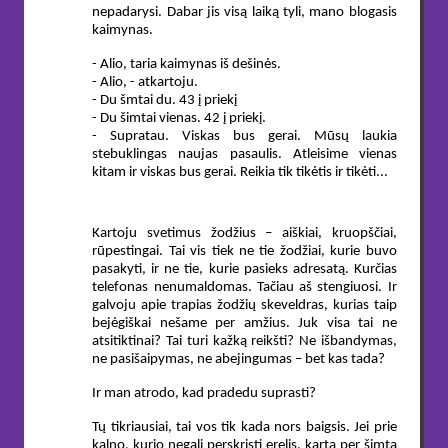
nepadarysi. Dabar jis visą laiką tyli, mano blogasis
kaimynas.
- Alio, taria kaimynas iš dešinės.
- Alio, - atkartoju.
- Du šmtai du. 43 į priekį
- Du šimtai vienas. 42 į priekį.
- Supratau. Viskas bus gerai. Mūsų laukia
stebuklingas naujas pasaulis. Atleisime vienas
kitam ir viskas bus gerai. Reikia tik tikėtis ir tikėti...
Kartoju svetimus žodžius – aiškiai, kruopščiai,
rūpestingai. Tai vis tiek ne tie žodžiai, kurie buvo
pasakyti, ir ne tie, kurie pasieks adresatą. Kurčias
telefonas nenumaldomas. Tačiau aš stengiuosi. Ir
galvoju apie trapias žodžių skeveldras, kurias taip
bejėgiškai nešame per amžius. Juk visa tai ne
atsitiktinai? Tai turi kažką reikšti? Ne išbandymas,
ne pasišaipymas, ne abejingumas – bet kas tada?
Ir man atrodo, kad pradedu suprasti?
Tų tikriausiai, tai vos tik kada nors baigsis. Jei prie
kalno, kurio negali perskristi erelis, kartą per šimtą