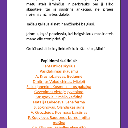
metų ateis išminčius ir perbrauks per jį šilko
skiautele, tai jis susitrins anksčiau, nei praeis
nežymi amžinybės dalelė.
Tačiau galiausiai net ir amžinybė baigiasi.
Įdomu, ką aš pasakysiu, kai baigsis laukimas ir ateis
mano eilė stoti prieš Jį?
Greičiausiai tiesiog linktelėsiu ir ištarsiu: „Alio!“
Papildomi skaitiniai:
Fantastikos skyrius
Pasidalijimas skausmu
A. Krasnobajevas. Bedugnė
Dmitrijus Volodichinas. Mieloji
S. Lukjanenko. Kosmoso eros pabaiga
Gyvenimas vietoje gyvenimo
Strugackiai. Smėlio karštinė
Natalija Lebedeva. Sena ferma
S. Loginovas. Olandiškas sūris
V. Gvozdėjus. Kosmoso baisūnas
P. Kopylova. Raudonos burės ir pilka
mašina