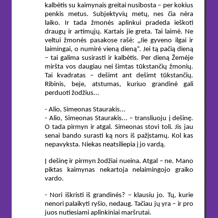
kalbėtis su kaimynais greitai nusibosta – per kokius
penkis metus. Subjektyvių metų, nes čia nėra
laiko. Ir tada žmonės aplinkui pradeda ieškoti
draugų ir artimųjų. Kartais jie greta. Tai laimė. Ne
veltui žmonės pasakose rašė: „Jie gyveno ilgai ir
laimingai, o numirė vieną dieną“. Jei tą pačią dieną
– tai galima susirasti ir kalbėtis. Per dieną Žemėje
miršta vos daugiau nei šimtas tūkstančių žmonių.
Tai kvadratas – dešimt ant dešimt tūkstančių.
Ribinis, beje, atstumas, kuriuo grandinė gali
perduoti žodžius...
- Alio, Simeonas Staurakis...
- Alio, Simeonas Staurakis... – transliuoju į dešinę.
O tada pirmyn ir atgal. Simeonas stovi toli. Jis jau
senai bando surasti ką nors iš pažįstamų. Kol kas
nepavyksta. Niekas neatsiliepia į jo vardą.
Į dešinę ir pirmyn žodžiai nueina. Atgal – ne. Mano
piktas kaimynas nekartoja nelaimingojo graiko
vardo.
- Nori iškristi iš grandinės? – klausiu jo. Tų, kurie
nenori palaikyti ryšio, nedaug. Tačiau jų yra – ir pro
juos nutiesiami aplinkiniai maršrutai.