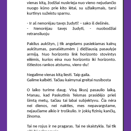
vienas kitą, žodžiai nuskrieja nuo vieno nejudančio
nuogo kūno prie kito lėtai, su užlaikymais, tarsi
kurtinys sužeistu sparnu.
- Ir aš nenorėjau tavęs žudyti! – sako iš dešinės.
- Nenorėjau tavęs žudyti, - nuobodžiai
retransliuoju
Pakilus aukštyn, į tik angelams pasiekiamas kalnų
aukštumas, panašėtumėm į didžiausią pasaulyje
armiją. Nuo horizonto link horizonto stovintys
eilėmis, kurios eina nuo horizonto iki horizonto.
Ištiestos rankos atstumu, viens-du!
Negalime vienas kitą liesti. Taip gaila.
Galime kalbėti. Tačiau kaimynai greitai nusibosta
O laiko turime daug. Visą likusį pasaulio laiką.
Manau, kad Paskutinis Teismas prasidėjo prieš
šimtą metų, tačiau tai labai subjektyvu. Čia nėra
nei dienos, nei nakties, mes nepavargstame,
nejaučiame alkio ir troškulio. Ir jokių fizinių kančių,
žinoma.
Tai ne rojus ir ne pragaras. Tai ne skaistykla. Tai tik