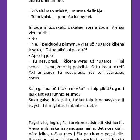
eilė iki priimamojo.
- Privalai man atleisti, - murma dešinėje.
- Tu privalai... – pranešu kaimynei.
Ir tada iš užpakalio pagaliau ateina žodis. Vienas
vienintelis:
- Ne.
- Ne, - perduodu pirmyn. Vyras už nugaros kikena
ir sako, - Tai pataikė, oi pataikė!
- Apie ką jūs?
- Tu nesuprasi, - kikena vyras už nugaros. – Tai
senas ... senų žmonių pokalbis. O tu kada mirei?
XXI amžiuje? Tu nesuprasi... jūs ten švaručiai,
sotūs..
Kaip galima būti tokiu niekšu? Ir kaip piktdžiugauti
laukiant Paskutinio Teismo?
Suku galvą, kiek galiu, tačiau taip ir nepavyksta jį
išvysti. Tik miglotas krutantis siluetas.
Pagal visą logiką čia turėjome atsirasti visi kartu.
Viena milžiniška išsigandusia minia. Bet nors čia ir
nėra laiko, tačiau mes į čia patekome pagal eilę.
Prisimenu pirmąją akimirką – iškart po to karšto