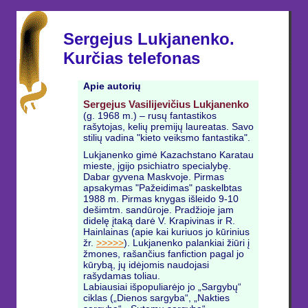
Sergejus Lukjanenko.
Kurčias telefonas
Apie autorių
Sergejus Vasilijevičius Lukjanenko
(g. 1968 m.) – rusų fantastikos
rašytojas, kelių premijų laureatas. Savo
stilių vadina "kieto veiksmo fantastika".
Lukjanenko gimė Kazachstano Karatau
mieste, įgijo psichiatro specialybę.
Dabar gyvena Maskvoje. Pirmas
apsakymas "Pažeidimas" paskelbtas
1988 m. Pirmas knygas išleido 9-10
dešimtm. sandūroje. Pradžioje jam
didelę įtaką darė V. Krapivinas ir R.
Hainlainas (apie kai kuriuos jo kūrinius
žr.
>>>>>
). Lukjanenko palankiai žiūri į
žmones, rašančius fanfiction pagal jo
kūrybą, jų idėjomis naudojasi
rašydamas toliau.
Labiausiai išpopuliarėjo jo „Sargybų“
ciklas („Dienos sargyba“, „Nakties