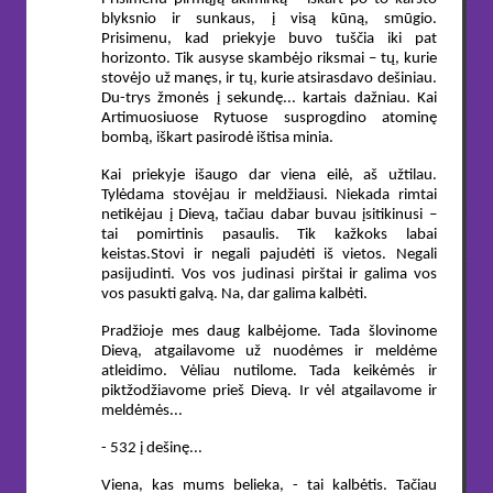
blyksnio ir sunkaus, į visą kūną, smūgio.
Prisimenu, kad priekyje buvo tuščia iki pat
horizonto. Tik ausyse skambėjo riksmai – tų, kurie
stovėjo už manęs, ir tų, kurie atsirasdavo dešiniau.
Du-trys žmonės į sekundę... kartais dažniau. Kai
Artimuosiuose Rytuose susprogdino atominę
bombą, iškart pasirodė ištisa minia.
Kai priekyje išaugo dar viena eilė, aš užtilau.
Tylėdama stovėjau ir meldžiausi. Niekada rimtai
netikėjau į Dievą, tačiau dabar buvau įsitikinusi –
tai pomirtinis pasaulis. Tik kažkoks labai
keistas.Stovi ir negali pajudėti iš vietos. Negali
pasijudinti. Vos vos judinasi pirštai ir galima vos
vos pasukti galvą. Na, dar galima kalbėti.
Pradžioje mes daug kalbėjome. Tada šlovinome
Dievą, atgailavome už nuodėmes ir meldėme
atleidimo. Vėliau nutilome. Tada keikėmės ir
piktžodžiavome prieš Dievą. Ir vėl atgailavome ir
meldėmės...
- 532 į dešinę...
Viena, kas mums belieka, - tai kalbėtis. Tačiau