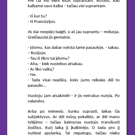
Me čia visi vieni kitus suprantam. Atrodo, kad
kalbame savo kalba – tačiau visi suprantam.
- Iš kur tu?
- Iš Prancūzijos.
Jis dar nespėjo baigti, o aš jau suprantu – meluoja.
Greičiausiai jis gentainis.
- Įdomu, kas dabar vyksta tame pasaulyje, - sakau.
– Rusijoje.
- Tau iš tikro tai įdomu?
- Aha, - kiek nustebus atsakau.
- Ar liko vaikų?
- Ne.
- Tada visai neaišku, koks jums reikalas dėl to
pasaulio...
Nustoju jam atsakinėti – ir jis netrukus nutyla. Po
valandos.
Arba po mėnesio. Sunku suprasti, laikas čia
subjektyvus. Ar dėl mūsų pokalbio, ar dėl mano
tylėjimo – tačiau kaimynas nustojo transliuoti
žodžius. Kurį laiką jį įkalbinėjo. O tada pro jį
nutiesė apylanką. Tai nepatogu, tačiau nieko