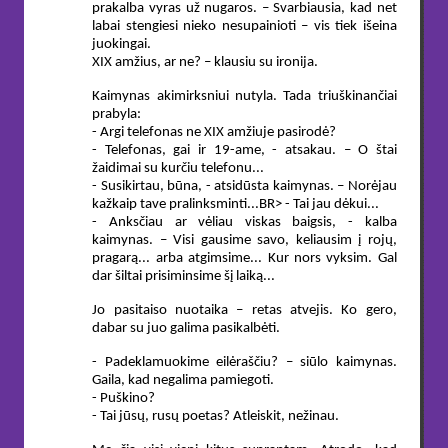
prakalba vyras už nugaros. – Svarbiausia, kad net
labai stengiesi nieko nesupainioti – vis tiek išeina
juokingai.
XIX amžius, ar ne? – klausiu su ironija.
Kaimynas akimirksniui nutyla. Tada triuškinančiai
prabyla:
- Argi telefonas ne XIX amžiuje pasirodė?
- Telefonas, gai ir 19-ame, - atsakau. – O štai
žaidimai su kurčiu telefonu...
- Susikirtau, būna, - atsidūsta kaimynas. – Norėjau
kažkaip tave pralinksminti...BR> - Tai jau dėkui...
- Anksčiau ar vėliau viskas baigsis, - kalba
kaimynas. – Visi gausime savo, keliausim į rojų,
pragarą... arba atgimsime... Kur nors vyksim. Gal
dar šiltai prisiminsime šį laiką...
Jo pasitaiso nuotaika – retas atvejis. Ko gero,
dabar su juo galima pasikalbėti.
- Padeklamuokime eilėraščiu? – siūlo kaimynas.
Gaila, kad negalima pamiegoti.
- Puškino?
- Tai jūsų, rusų poetas? Atleiskit, nežinau.