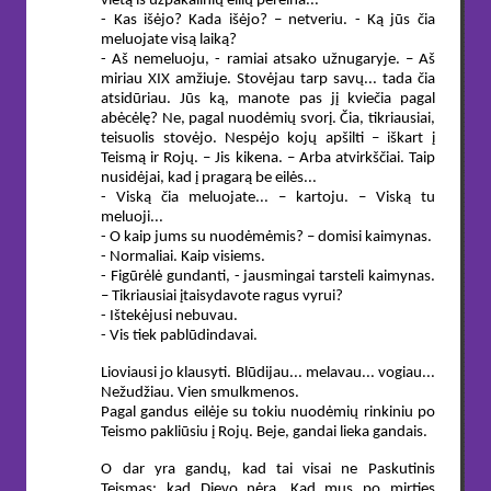
vietą iš užpakalinių eilių pereina...
- Kas išėjo? Kada išėjo? – netveriu. - Ką jūs čia
meluojate visą laiką?
- Aš nemeluoju, - ramiai atsako užnugaryje. – Aš
miriau XIX amžiuje. Stovėjau tarp savų... tada čia
atsidūriau. Jūs ką, manote pas jį kviečia pagal
abėcėlę? Ne, pagal nuodėmių svorį. Čia, tikriausiai,
teisuolis stovėjo. Nespėjo kojų apšilti – iškart į
Teismą ir Rojų. – Jis kikena. – Arba atvirkščiai. Taip
nusidėjai, kad į pragarą be eilės...
- Viską čia meluojate... – kartoju. – Viską tu
meluoji...
- O kaip jums su nuodėmėmis? – domisi kaimynas.
- Normaliai. Kaip visiems.
- Figūrėlė gundanti, - jausmingai tarsteli kaimynas.
– Tikriausiai įtaisydavote ragus vyrui?
- Ištekėjusi nebuvau.
- Vis tiek pablūdindavai.
Lioviausi jo klausyti. Blūdijau... melavau... vogiau...
Nežudžiau. Vien smulkmenos.
Pagal gandus eilėje su tokiu nuodėmių rinkiniu po
Teismo pakliūsiu į Rojų. Beje, gandai lieka gandais.
O dar yra gandų, kad tai visai ne Paskutinis
Teismas: kad Dievo nėra. Kad mus po mirties