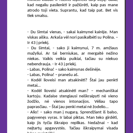
kad negaliu pasilenkti ir pažiūrėti, kaip pas mane
atrodo toji vieta. Suprantu, kad taip pat. Bet vis
tiek smalsu.
- Du šimtai vienas, - sakai kaimynei kairėje. Man
viskas aišku. Arkaša vėl nori pasikalbėti su Polina. –
Ir 43 į priekį.
- Du šimtai, - sako ji kaimynui, 7 m. amžiaus
mažyliui. Ar tai berniukas, ar mergaitė nežino
niekas. Vaikis veikia puikiai, tačiau su niekuo
nebendrauja. - Ir 43 į priekį.
- Labas, Polina! – sako kaimynas dešinėje.
- Labas, Polina! – pranešu aš.
- Kodėl lioveisi man atsakinėti? Štai jau penkti
metai…
- Kodėl lioveisi atsakinėti man? – mechaniškai
kartoju. Kadaise stengiausi neiškraipyti nė vieno
žodžio, nė vienos intonacijos. Vėliau tapo
paprasčiau. – Štai jau penki metai nė žodelio…
- Alio! – sako man į nugarą. Sprendžiant iš balso,
pagyvenęs vyras. Ir labai piktas. Man teko girdėti,
kaip jis tyčia iškraipo replikas. Nedažnai – kad
neįtartų apgavystės. Tačiau iškraipymai visada