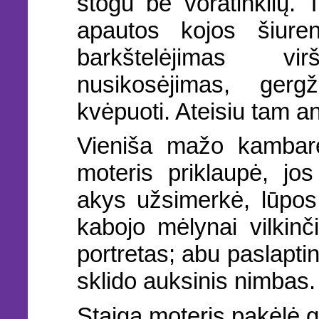
stogu be voratinklių. T
apautos kojos šiureni
barkštelėjimas vir
nusikosėjimas, gerg
kvėpuoti. Ateisiu tam an
Vieniša mažo kambarėl
moteris priklaupė, jo
akys užsimerkė, lūpos 
kabojo mėlynai vilkinč
portretas; abu paslaptin
sklido auksinis nimbas.
Staiga moteris pakėlė g