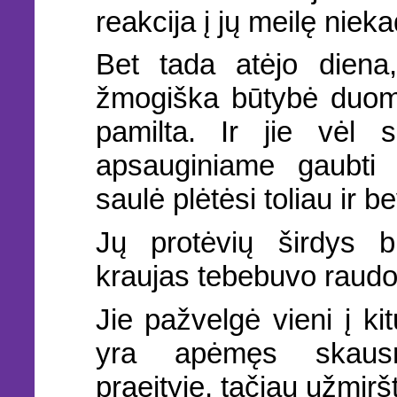
reakcija į jų meilę nieka
Bet tada atėjo diena, 
žmogiška būtybė duom
pamilta. Ir jie vėl s
apsauginiame gaubti 
saulė plėtėsi toliau ir b
Jų protėvių širdys b
kraujas tebebuvo raudo
Jie pažvelgė vieni į ki
yra apėmęs skausm
praeityje, tačiau užmirš