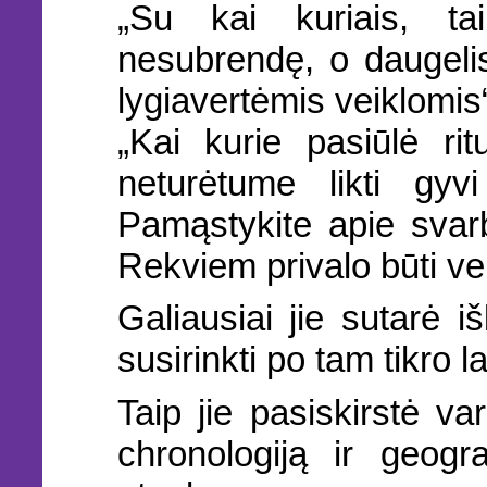
„Su kai kuriais, ta
nesubrendę, o daugelis
lygiavertėmis veiklomis
„Kai kurie pasiūlė ri
neturėtume likti gyv
Pamąstykite apie svarb
Rekviem privalo būti ver
Galiausiai jie sutarė iš
susirinkti po tam tikro la
Taip jie pasiskirstė 
chronologiją ir geogra