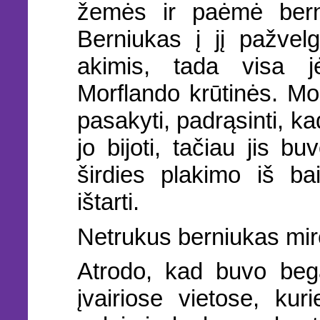
žemės ir paėmė bern
Berniukas į jį pažvelg
akimis, tada visa j
Morflando krūtinės. Mo
pasakyti, padrąsinti, ka
jo bijoti, tačiau jis b
širdies plakimo iš b
ištarti.
Netrukus berniukas mirė
Atrodo, kad buvo begal
įvairiose vietose, ku