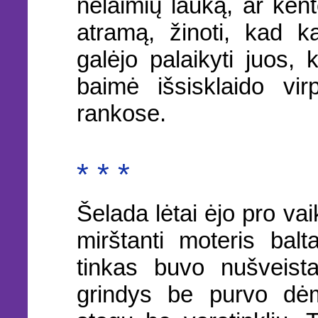
nelaimių lauką, ar kent
atramą, žinoti, kad k
galėjo palaikyti juos, k
baimė išsisklaido vir
rankose.
* * *
Šelada lėtai ėjo pro vai
mirštanti moteris bal
tinkas buvo nušveist
grindys be purvo dėm