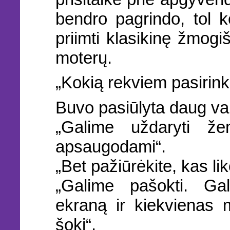
bendro pagrindo, tol k
priimti klasikinę žmogi
moterų.
„Kokią rekviem pasirin
Buvo pasiūlyta daug var
„Galime uždaryti že
apsaugodami“.
„Bet pažiūrėkite, kas lik
„Galime pašokti. Gal
ekraną ir kiekvienas 
šokį“.