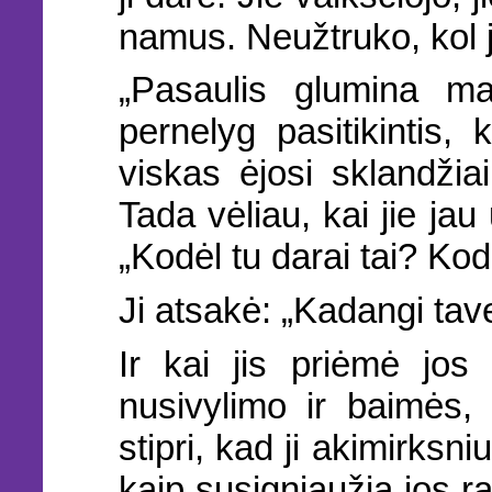
namus. Neužtruko, kol ji
„Pasaulis glumina m
pernelyg pasitikintis, k
viskas ėjosi sklandžia
Tada vėliau, kai jie jau
„Kodėl tu darai tai? Kod
Ji atsakė: „Kadangi tave
Ir kai jis priėmė jos 
nusivylimo ir baimės
stipri, kad ji akimirksni
kaip susigniaužia jos ran