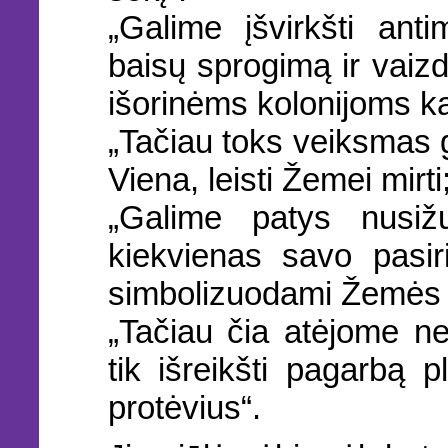
„Galime įšvirkšti anti
baisų sprogimą ir vaizd
išorinėms kolonijoms ka
„Tačiau toks veiksmas ga
Viena, leisti Žemei mirti
„Galime patys nusižu
kiekvienas savo pasir
simbolizuodami Žemės m
„Tačiau čia atėjome n
tik išreikšti pagarbą 
protėvius“.