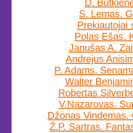
D. Butkienė
S. Lemas. G
Prekiautojai
Polas Ešas. 
Janušas A. Zai
Andrejus Anisi
P. Adams. Senam
Walter Benjamin
Robertas Silverb
V.Nazarovas. Sup
Džonas Vindemas.
Ž.P. Sartras. Fanta