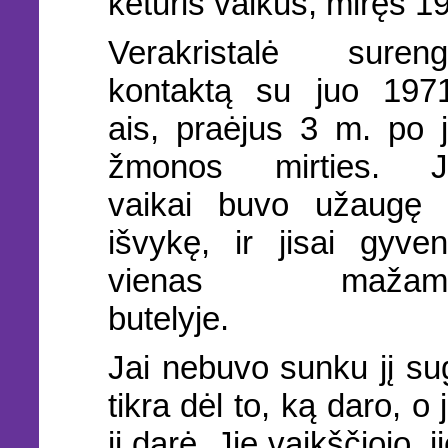
keturis vaikus, miręs 1
Verakristalė suren
kontaktą su juo 197
ais, praėjus 3 m. po 
žmonos mirties. J
vaikai buvo užaugę 
išvykę, ir jisai gyve
vienas mažam
butelyje.
Jai nebuvo sunku jį su
tikra dėl to, ką daro, o
ji darė. Jie vaikščiojo, j