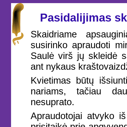
Pasidalijimas 
Skaidriame apsaugi
susirinko apraudoti mi
Saulė virš jų skleidė 
ant nykaus kraštovaizd
Kvietimas būtų išsiunti
nariams, tačiau da
nesuprato.
Apraudotojai atvyko iš 
prisitaikė prie apgyven