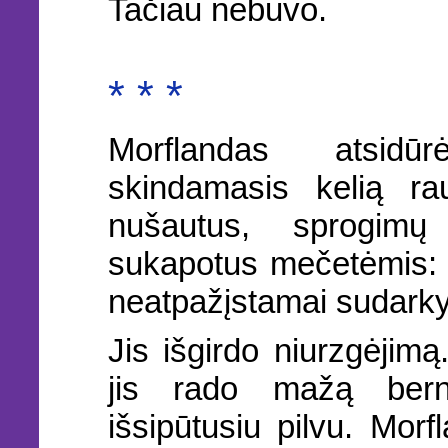
Tačiau nebuvo.
* * *
Morflandas atsidū
skindamasis kelią r
nušautus, sprogimų 
sukapotus mečetėmis: k
neatpažįstamai sudarkyt
Jis išgirdo niurzgėjim
jis rado mažą berni
išsipūtusiu pilvu. Mor