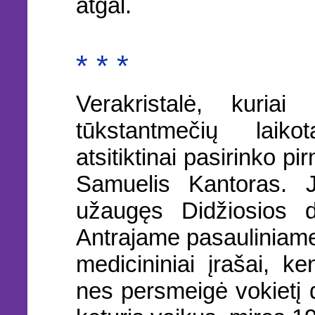
atgal.
* * *
Verakristalė, kuria
tūkstantmečių laiko
atsitiktinai pasirinko p
Samuelis Kantoras. 
užaugęs Didžiosios de
Antrajame pasauliniame 
medicininiai įrašai, k
nes persmeigė vokietį 