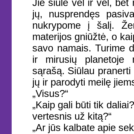
Jie siūlė vėl ir vėl, bet
jų, nusprendęs pasiva
nukrypome į šalį. Ž
materijos gniūžtė, o ka
savo namais. Turime 
ir mirusių planetoje 
sąrašą. Siūlau pranerti 
jų ir parodyti meilę jiem
„Visus?“
„Kaip gali būti tik dalia
vertesnis už kitą?“
„Ar jūs kalbate apie sek