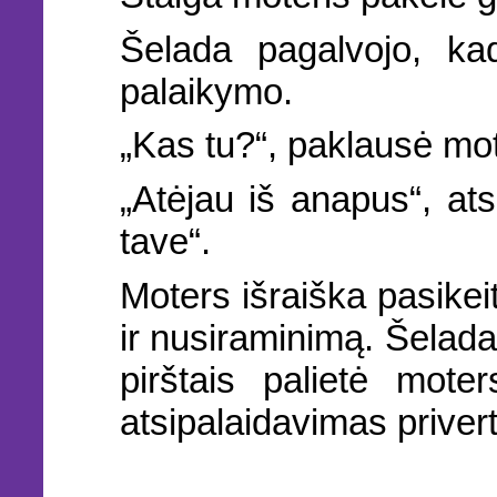
Šelada pagalvojo, ka
palaikymo.
„Kas tu?“, paklausė mot
„Atėjau iš anapus“, at
tave“.
Moters išraiška pasikei
ir nusiraminimą. Šelada 
pirštais palietė mote
atsipalaidavimas priver