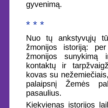
gyvenimą.
* * *
Nuo tų ankstyvųjų tū
žmonijos istoriją: pe
žmonijos sunykimą i
kontaktų ir tarpžvaig
kovas su nežemiečiais, 
palaipsnį Žemės pal
pasaulius.
Kiekvienas istorijos la