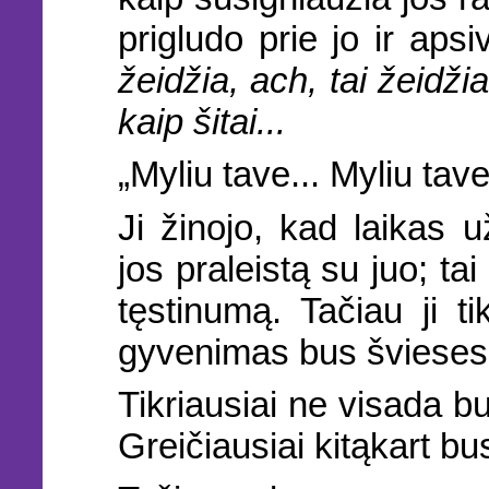
prigludo prie jo ir aps
žeidžia, ach, tai žeidžia
kaip šitai...
„Myliu tave... Myliu tave..
Ji žinojo, kad laikas už
jos praleistą su juo; tai
tęstinumą. Tačiau ji ti
gyvenimas bus šviesesni
Tikriausiai ne visada bus
Greičiausiai kitąkart bu