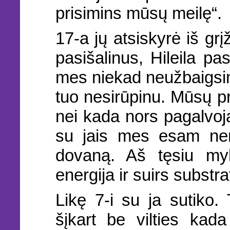
prisimins mūsų meilę“.
17-a jų atsiskyrė iš grį
pasišalinus, Hileila pa
mes niekad neužbaigsi
tuo nesirūpinu. Mūsų p
nei kada nors pagalvoja
su jais mes esam nem
dovaną. Aš tęsiu my
energija ir suirs substra
Likę 7-i su ja sutiko. 
šįkart be vilties kada