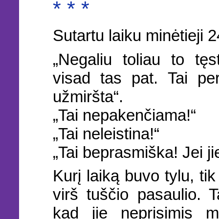
* * *
Sutartu laiku minėtieji 2
„Negaliu toliau to tę
visad tas pat. Tai pe
užmiršta“.
„Tai nepakenčiama!“
„Tai neleistina!“
„Tai beprasmiška! Jei jie
Kurį laiką buvo tylu, ti
virš tuščio pasaulio. T
kad jie neprisimis m