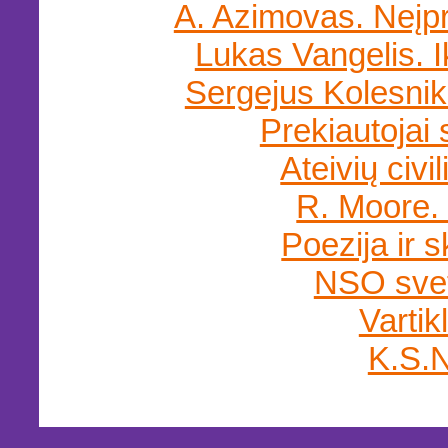
A. Azimovas. Neįp
Lukas Vangelis. I
Sergejus Kolesni
Prekiautojai
Ateivių civil
R. Moore.
Poezija ir sk
NSO sve
Vartikl
K.S.N