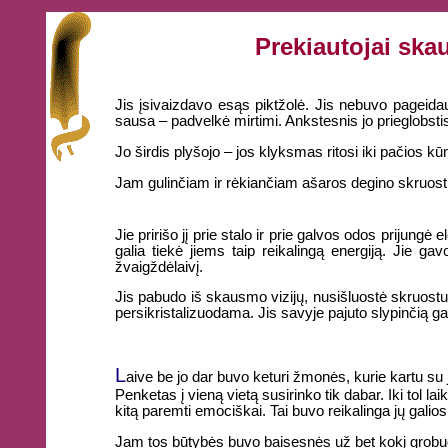
Prekiautojai sk
Jis įsivaizdavo esąs piktžolė. Jis nebuvo pageidau
sausa – padvelkė mirtimi. Ankstesnis jo prieglobstis 
Jo širdis plyšojo – jos klyksmas ritosi iki pačios kūno
Jam gulinčiam ir rėkiančiam ašaros degino skruost
Jie pririšo jį prie stalo ir prie galvos odos prijung
galia tiekė jiems taip reikalingą energiją. Jie ga
žvaigždėlaivį.
Jis pabudo iš skausmo vizijų, nusišluostė skruostus 
persikristalizuodama. Jis savyje pajuto slypinčią ga
L
aive be jo dar buvo keturi žmonės, kurie kartu su 
Penketas į vieną vietą susirinko tik dabar. Iki tol lai
kitą paremti emociškai. Tai buvo reikalinga jų galio
Jam tos būtybės buvo baisesnės už bet kokį grobuo