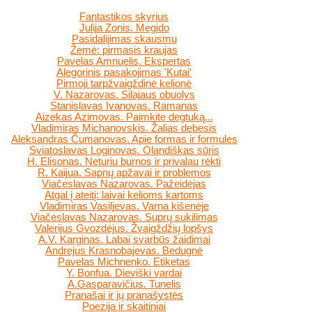
Fantastikos skyrius
Julija Zonis. Megido
Pasidalijimas skausmu
Žemė: pirmasis kraujas
Pavelas Amnuelis. Ekspertas
Alegorinis pasakojimas 'Kutai'
Pirmoji tarpžvaigždinė kelionė
V. Nazarovas. Silajaus obuolys
Stanislavas Ivanovas. Ramanas
Aizekas Azimovas. Paimkite degtuką...
Vladimiras Michanovskis. Žalias debesis
Aleksandras Čumanovas. Apie formas ir formules
Sviatoslavas Loginovas. Olandiškas sūris
H. Elisonas. Neturiu burnos ir privalau rėkti
R. Kaijua. Sapnų apžavai ir problemos
Viačeslavas Nazarovas. Pažeidėjas
Atgal į ateitį: laivai kelioms kartoms
Vladimiras Vasiljevas. Varna kišenėje
Viačeslavas Nazarovas. Suprų sukilimas
Valerijus Gvozdėjus. Žvaigždžių lopšys
A.V. Karginas. Labai svarbūs žaidimai
Andrejus Krasnobajevas. Bedugnė
Pavelas Michnenko. Etiketas
Y. Bonfua. Dieviški vardai
A.Gasparavičius. Tunelis
Pranašai ir jų pranašystės
Poezija ir skaitiniai