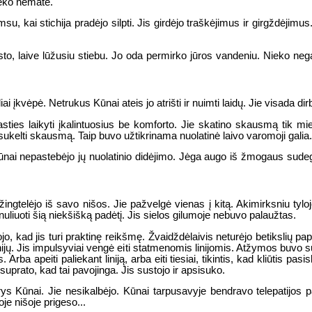
ieko nematė.
su, kai stichija pradėjo silpti. Jis girdėjo traškėjimus ir girgždėjimu
o, laive lūžusiu stiebu. Jo oda permirko jūros vandeniu. Nieko negalėj
 įkvėpė. Netrukus Kūnai ateis jo atrišti ir nuimti laidų. Jie visada dirba
asties laikyti įkalintuosius be komforto. Jie skatino skausmą tik 
 sukelti skausmą. Taip buvo užtikrinama nuolatinė laivo varomoji galia.
nai nepastebėjo jų nuolatinio didėjimo. Jėga augo iš žmogaus sudegin
žingtelėjo iš savo nišos. Jie pažvelgė vienas į kitą. Akimirksniu tylo
nuliuoti šią niekšišką padėtį. Jis sielos gilumoje nebuvo palaužtas.
ojo, kad jis turi praktinę reikšmę. Žvaidždėlaivis neturėjo betikslių pap
inijų. Jis impulsyviai vengė eiti statmenomis linijomis. Atžymos buvo 
. Arba apeiti paliekant liniją, arba eiti tiesiai, tikintis, kad kliūtis pas
uprato, kad tai pavojinga. Jis sustojo ir apsisuko.
 trys Kūnai. Jie nesikalbėjo. Kūnai tarpusavyje bendravo telepatijos 
je nišoje prigeso...