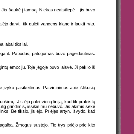
s. Jis šaukė į tamsą. Niekas neatsiliepė – jis buvo
o daryti, tik gulėti vandens klane ir laukti ryto.
 labai tiksliai.
miegant. Pabudus, patogumas buvo pageidautinas.
tų emocijų. Toje jėgoje buvo laisvė. Ji pakilo iš
je įvyko pasikeitimas. Patvirtinimas apie išlikusią
uošimų. Jis ėjo palei vieną liniją, kad tik praleistų
sulig grindimis, išsikišimų nebuvo. Jis akimis sekė
islinks. Be tikslo, jis ėjo. Priėjęs artyn, išvydo, kad
pagalba. Žmogus sustojo. Tie trys priėjo prie kito