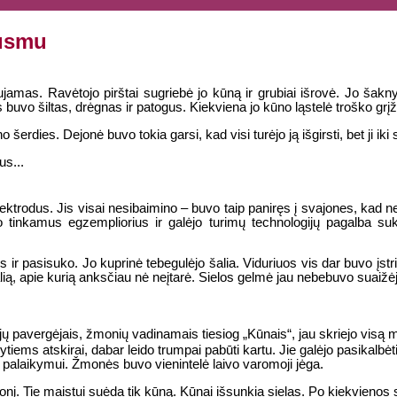
ausmu
jamas. Ravėtojo pirštai sugriebė jo kūną ir grubiai išrovė. Jo šakn
buvo šiltas, drėgnas ir patogus. Kiekviena jo kūno ląstelė troško grįžt
 šerdies. Dejonė buvo tokia garsi, kad visi turėjo ją išgirsti, bet ji iki
us...
ė elektrodus. Jis visai nesibaimino – buvo taip paniręs į svajones, kad n
vo tinkamus egzempliorius ir galėjo turimų technologijų pagalba suk
ir pasisuko. Jo kuprinė tebegulėjo šalia. Viduriuos vis dar buvo įstri
lią, apie kurią anksčiau nė neįtarė. Sielos gelmė jau nebebuvo suaižė
jų pavergėjais, žmonių vadinamais tiesiog „Kūnais“, jau skriejo visą 
kytiems atskirai, dabar leido trumpai pabūti kartu. Jie galėjo pasikalbėti
s palaikymui. Žmonės buvo vienintelė laivo varomoji jėga.
nį. Tie maistui suėda tik kūną. Kūnai išsunkia sielas. Po kiekvieno