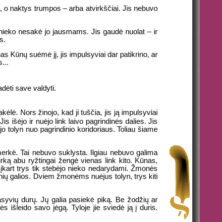
 o naktys trumpos – arba atvirkščiai. Jis nebuvo
is nieko nesakė jo jausmams. Jis gaudė nuolat – ir
s.
as Kūnų suėmė jį, jis impulsyviai dar patikrino, ar
...
adėti save valdyti.
pakėlė. Nors žinojo, kad ji tuščia, jis ją impulsyviai
is išėjo ir nuėjo link laivo pagrindinės dalies. Jis
o tolyn nuo pagrindinio koridoriaus. Toliau šiame
imerkė. Tai nebuvo suklysta. Ilgiau nebuvo galima
irką abu ryžtingai žengė vienas link kito. Kūnas,
 Šįkart trys tik stebėjo nieko nedarydami. Žmonės
nių galios. Dviem žmonėms nuėjus tolyn, trys kiti
asyvių durų. Jų galia pasiekė piką. Be žodžių ar
išleido savo jėgą. Tyloje jie sviedė ją į duris.