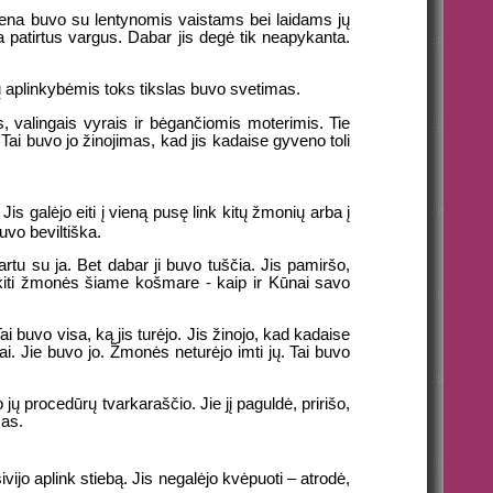
 siena buvo su lentynomis vaistams bei laidams jų
 patirtus vargus. Dabar jis degė tik neapykanta.
angų aplinkybėmis toks tikslas buvo svetimas.
s, valingais vyrais ir bėgančiomis moterimis. Tie
e. Tai buvo jo žinojimas, kad jis kadaise gyveno toli
is galėjo eiti į vieną pusę link kitų žmonių arba į
uvo beviltiška.
artu su ja. Bet dabar ji buvo tuščia. Jis pamiršo,
ir kiti žmonės šiame košmare - kaip ir Kūnai savo
i buvo visa, ką jis turėjo. Jis žinojo, kad kadaise
iai. Jie buvo jo. Žmonės neturėjo imti jų. Tai buvo
o jų procedūrų tvarkaraščio. Jie jį paguldė, pririšo,
mas.
ijo aplink stiebą. Jis negalėjo kvėpuoti – atrodė,