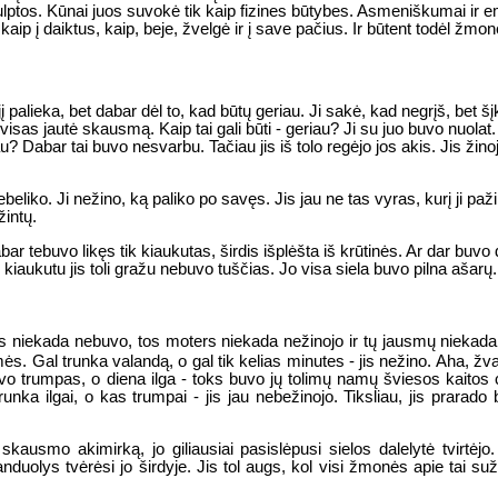
čiulptos. Kūnai juos suvokė tik kaip fizines būtybes. Asmeniškumai ir 
ip į daiktus, kaip, beje, žvelgė ir į save pačius. Ir būtent todėl žmo
jį palieka, bet dabar dėl to, kad būtų geriau. Ji sakė, kad negrįš, bet šįk
isas jautė skausmą. Kaip tai gali būti - geriau? Ji su juo buvo nuolat.
iau? Dabar tai buvo nesvarbu. Tačiau jis iš tolo regėjo jos akis. Jis žinoj
ebeliko. Ji nežino, ką paliko po savęs. Jis jau ne tas vyras, kurį ji paž
žintų.
 tebuvo likęs tik kiaukutas, širdis išplėšta iš krūtinės. Ar dar buvo 
kiaukutu jis toli gražu nebuvo tuščias. Jo visa siela buvo pilna ašarų.
is niekada nebuvo, tos moters niekada nežinojo ir tų jausmų niekada
ės. Gal trunka valandą, o gal tik kelias minutes - jis nežino. Aha, žva
 trumpas, o diena ilga - toks buvo jų tolimų namų šviesos kaitos ci
runka ilgai, o kas trumpai - jis jau nebežinojo. Tiksliau, jis prara
kausmo akimirką, jo giliausiai pasislėpusi sielos dalelytė tvirtėjo.
olys tvėrėsi jo širdyje. Jis tol augs, kol visi žmonės apie tai sužino