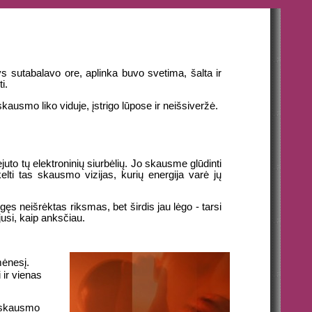
ys sutabalavo ore, aplinka buvo svetima, šalta ir
i.
 skausmo liko viduje, įstrigo lūpose ir neišsiveržė.
ejuto tų elektroninių siurbėlių. Jo skausme glūdinti
elti tas skausmo vizijas, kurių energija varė jų
gęs neišrėktas riksmas, bet širdis jau lėgo - tarsi
jusi, kaip anksčiau.
mėnesį.
 ir vienas
s skausmo