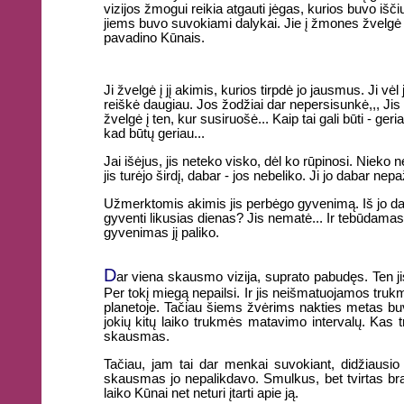
vizijos žmogui reikia atgauti jėgas, kurios buvo iš
jiems buvo suvokiami dalykai. Jie į žmones žvelgė ka
pavadino Kūnais.
Ji žvelgė į jį akimis, kurios tirpdė jo jausmus. Ji vėl 
reiškė daugiau. Jos žodžiai dar nepersisunkė,,, Jis v
žvelgė į ten, kur susiruošė... Kaip tai gali būti - ger
kad būtų geriau...
Jai išėjus, jis neteko visko, dėl ko rūpinosi. Nieko n
jis turėjo širdį, dabar - jos nebeliko. Ji jo dabar nepa
Užmerktomis akimis jis perbėgo gyvenimą. Iš jo dabar
gyventi likusias dienas? Jis nematė... Ir tebūdamas 
gyvenimas jį paliko.
D
ar viena skausmo vizija, suprato pabudęs. Ten j
Per tokį miegą nepailsi. Ir jis neišmatuojamos trukm
planetoje. Tačiau šiems žvėrims nakties metas buvo
jokių kitų laiko trukmės matavimo intervalų. Kas t
skausmas.
Tačiau, jam tai dar menkai suvokiant, didžiausio s
skausmas jo nepalikdavo. Smulkus, bet tvirtas brandu
laiko Kūnai net neturi įtarti apie ją.