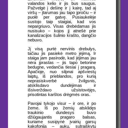
valandos kelio ir jis bus saugus.
Pažvelgė į dešinę ir į kairę, tad aį
viršų – įtarumas jau tapo įpročiu – ir
puolė per gatvę. Pusiaukelėje
sustojo taip staigiai, kad vos
nepargriuvo. Visas drebėdamas jis
nusisuko – kojos jį atnešė prie
kanalizacijos šulinio krašto, dangčio
nebuvo.
Jį visą purtė nervinis drebulys,
tačiau jis pasiekė metro įėjimą. Ir
staiga jam pasirodė, kad įėjimas jau
nėra įprastas – jis tapo betonine
bedugne, vedančia tiesiai į pragarą.
Apačioje, nuo silpnai apšviestų
laiptų, iš prieblandos, pro kurią
neprasiskverbė žvilgsnis,
atsklisdavo dundėjimas ir
išsiverždavo užsistovėjęs,
prisotintas karštos drėgmės oras.
Pavojai tykojo visur – ir ore, ir po
žeme. Iš po žemių atsklidęs
traukinio dundesys buvo
džiūgaujantis pragaro balsas,
kuriame susipynė įvairių garsų
kakofonija – aukų, sutraiškytų