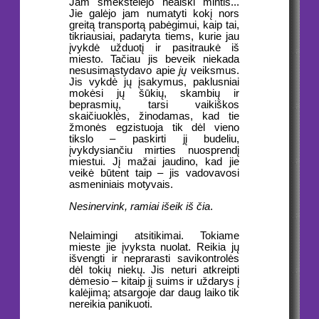
Jam šmėkštelėjo neaiški mintis...
Jie galėjo jam numatyti kokį nors
greitą transportą pabėgimui, kaip tai,
tikriausiai, padaryta tiems, kurie jau
įvykdė užduotį ir pasitraukė iš
miesto. Tačiau jis beveik niekada
nesusimąstydavo apie
jų
veiksmus.
Jis vykdė jų įsakymus, paklusniai
mokėsi jų šūkių, skambių ir
beprasmių, tarsi vaikiškos
skaičiuoklės, žinodamas, kad tie
žmonės egzistuoja tik dėl vieno
tikslo – paskirti jį budeliu,
įvykdysiančiu mirties nuosprendį
miestui. Jį mažai jaudino, kad jie
veikė būtent taip – jis vadovavosi
asmeniniais motyvais.
Nesinervink, ramiai išeik iš čia
.
Nelaimingi atsitikimai. Tokiame
mieste jie įvyksta nuolat. Reikia jų
išvengti ir neprarasti savikontrolės
dėl tokių niekų. Jis neturi atkreipti
dėmesio – kitaip jį suims ir uždarys į
kalėjimą; atsargoje dar daug laiko tik
nereikia panikuoti.