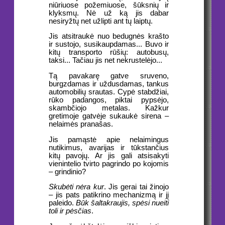
niūriuose požemiuose, šūksnių ir
klyksmų. Nė už ką jis dabar
nesiryžtų net užlipti ant tų laiptų.
Jis atsitraukė nuo bedugnės krašto
ir sustojo, susikaupdamas... Buvo ir
kitų transporto rūšių: autobusų,
taksi... Tačiau jis net nekrustelėjo...
Tą pavakarę gatve sruveno,
burgzdamas ir uždusdamas, tankus
automobilių srautas. Cypė stabdžiai,
rūko padangos, piktai pypsėjo,
skambčiojo metalas. Kažkur
gretimoje gatvėje sukaukė sirena –
nelaimės pranašas.
Jis pamąstė apie nelaimingus
nutikimus, avarijas ir tūkstančius
kitų pavojų. Ar jis gali atsisakyti
vienintelio tvirto pagrindo po kojomis
– grindinio?
Skubėti nėra kur
. Jis gerai tai žinojo
– jis pats patikrino mechanizmą ir jį
paleido.
Būk šaltakraujis, spėsi nueiti
toli ir pėsčias
.