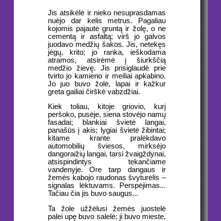
Jis atsikėlė ir nieko nesuprasdamas
nuėjo dar kelis metrus. Pagaliau
kojomis pajautė gruntą ir žolę, o ne
cementą ir asfaltą; virš jo galvos
juodavo medžių šakos. Jis, netekęs
jėgų, krito; jo ranka, ieškodama
atramos, atsirėmė į šiurkščią
medžio žievę. Jis prisiglaudė prie
tvirto jo kamieno ir meiliai apkabino.
Jo juo buvo žolė, lapai ir kažkur
greta gailiai čirškė vabzdžiai.
Kiek toliau, kitoje griovio, kurį
peršoko, pusėje, siena stovėjo namų
fasadai; blankiai švietė langai,
panašūs į akis; lygiai švietė žibintai;
kitame krante pralėkdavo
automobilių šviesos, mirksėjo
dangoraižių langai, tarsi žvaigždynai,
atsispindintys tekančiame
vandenyje. Ore tarp dangaus ir
žemės kabojo raudonas švyturėlis –
signalas lėktuvams. Perspėjimas...
Tačiau čia jis buvo saugus...
Ta žole užžėlusi žemės juostelė
palei upę buvo salelė; ji buvo mieste,