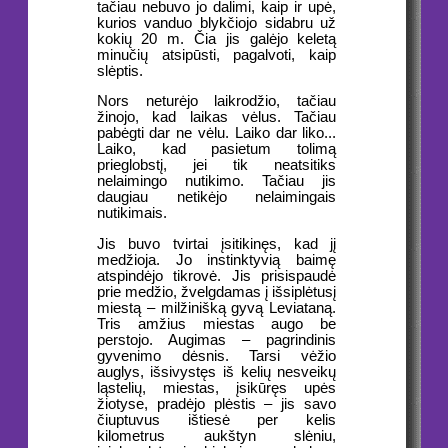
tačiau nebuvo jo dalimi, kaip ir upė,
kurios vanduo blykčiojo sidabru už
kokių 20 m. Čia jis galėjo keletą
minučių atsipūsti, pagalvoti, kaip
slėptis.
Nors neturėjo laikrodžio, tačiau
žinojo, kad laikas vėlus. Tačiau
pabėgti dar ne vėlu. Laiko dar liko...
Laiko, kad pasietum tolimą
prieglobstį, jei tik neatsitiks
nelaimingo nutikimo. Tačiau jis
daugiau netikėjo nelaimingais
nutikimais.
Jis buvo tvirtai įsitikinęs, kad jį
medžioja. Jo instinktyvią baimę
atspindėjo tikrovė. Jis prisispaudė
prie medžio, žvelgdamas į išsiplėtusį
miestą – milžinišką gyvą Leviataną.
Tris amžius miestas augo be
perstojo. Augimas – pagrindinis
gyvenimo dėsnis. Tarsi vėžio
auglys, išsivystęs iš kelių nesveikų
ląstelių, miestas, įsikūręs upės
žiotyse, pradėjo plėstis – jis savo
čiuptuvus ištiesė per kelis
kilometrus aukštyn slėniu,