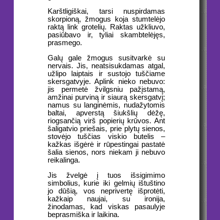
Karštligiškai, tarsi nuspirdamas
skorpioną, žmogus koja stumtelėjo
raktą link grotelių. Raktas užkliuvo,
pasiūbavo ir, tyliai skambtelėjęs,
prasmego.
Galų gale žmogus susitvarkė su
nervais. Jis, neatsisukdamas atgal,
užlipo laiptais ir sustojo tuščiame
skersgatvyje. Aplink nieko nebuvo:
jis permetė žvilgsniu pažįstamą,
amžinai purviną ir siaurą skersgatvį;
namus su langinėmis, nudažytomis
baltai, apverstą šiukšlių dėžę,
riogsančią virš popierių krūvos. Ant
šaligatvio priešais, prie plytų sienos,
stovėjo tuščias viskio butelis –
kažkas išgėrė ir rūpestingai pastatė
šalia sienos, nors niekam ji nebuvo
reikalinga.
Jis žvelgė į tuos išsigimimo
simbolius, kurie iki gelmių ištuštino
jo dūšią, vos neprivertę išprotėti,
kažkaip naujai, su ironija,
žinodamas, kad viskas pasaulyje
beprasmiška ir laikina.