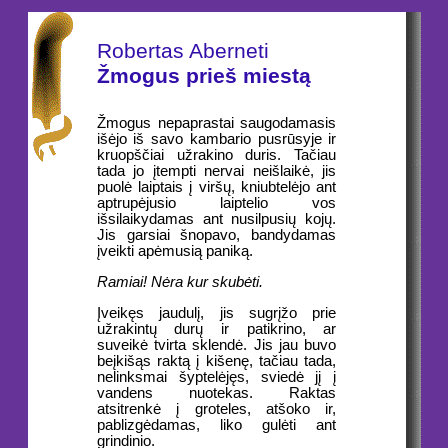
Robertas Aberneti
Žmogus prieš miestą
Žmogus nepaprastai saugodamasis
išėjo iš savo kambario pusrūsyje ir
kruopščiai užrakino duris. Tačiau
tada jo įtempti nervai neišlaikė, jis
puolė laiptais į viršų, kniubtelėjo ant
aptrupėjusio laiptelio vos
išsilaikydamas ant nusilpusių kojų.
Jis garsiai šnopavo, bandydamas
įveikti apėmusią paniką.
Ramiai! Nėra kur skubėti.
Įveikęs jaudulį, jis sugrįžo prie
užrakintų durų ir patikrino, ar
suveikė tvirta sklendė. Jis jau buvo
beįkišąs raktą į kišenę, tačiau tada,
nelinksmai šyptelėjęs, sviedė jį į
vandens nuotekas. Raktas
atsitrenkė į groteles, atšoko ir,
pablizgėdamas, liko gulėti ant
grindinio.