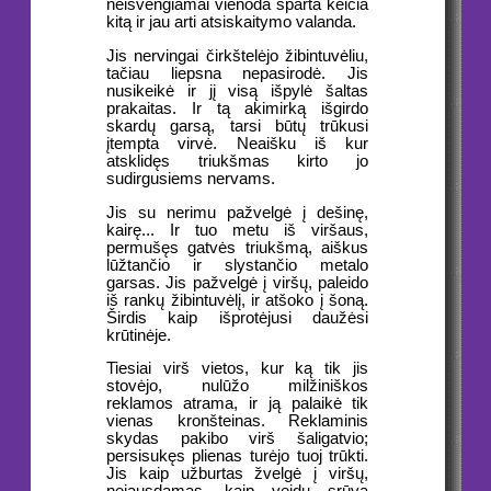
neišvengiamai vienoda sparta keičia
kitą ir jau arti atsiskaitymo valanda.
Jis nervingai čirkštelėjo žibintuvėliu,
tačiau liepsna nepasirodė. Jis
nusikeikė ir jį visą išpylė šaltas
prakaitas. Ir tą akimirką išgirdo
skardų garsą, tarsi būtų trūkusi
įtempta virvė. Neaišku iš kur
atsklidęs triukšmas kirto jo
sudirgusiems nervams.
Jis su nerimu pažvelgė į dešinę,
kairę... Ir tuo metu iš viršaus,
permušęs gatvės triukšmą, aiškus
lūžtančio ir slystančio metalo
garsas. Jis pažvelgė į viršų, paleido
iš rankų žibintuvėlį, ir atšoko į šoną.
Širdis kaip išprotėjusi daužėsi
krūtinėje.
Tiesiai virš vietos, kur ką tik jis
stovėjo, nulūžo milžiniškos
reklamos atrama, ir ją palaikė tik
vienas kronšteinas. Reklaminis
skydas pakibo virš šaligatvio;
persisukęs plienas turėjo tuoj trūkti.
Jis kaip užburtas žvelgė į viršų,