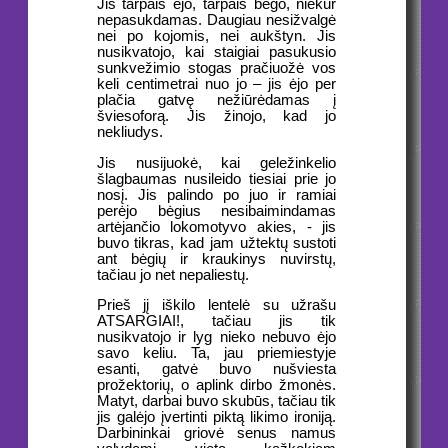
Jis tarpais ėjo, tarpais bėgo, niekur
nepasukdamas. Daugiau nesižvalgė
nei po kojomis, nei aukštyn. Jis
nusikvatojo, kai staigiai pasukusio
sunkvežimio stogas pračiuožė vos
keli centimetrai nuo jo – jis ėjo per
plačia gatvę nežiūrėdamas į
šviesoforą. Jis žinojo, kad jo
nekliudys.
Jis nusijuokė, kai geležinkelio
šlagbaumas nusileido tiesiai prie jo
nosį. Jis palindo po juo ir ramiai
perėjo bėgius nesibaimindamas
artėjančio lokomotyvo akies, - jis
buvo tikras, kad jam užtektų sustoti
ant bėgių ir kraukinys nuvirstų,
tačiau jo net nepaliestų.
Prieš jį iškilo lentelė su užrašu
ATSARGIAI!, tačiau jis tik
nusikvatojo ir lyg nieko nebuvo ėjo
savo keliu. Ta, jau priemiestyje
esanti, gatvė buvo nušviesta
prožektorių, o aplink dirbo žmonės.
Matyt, darbai buvo skubūs, tačiau tik
jis galėjo įvertinti piktą likimo ironiją.
Darbininkai griovė senus namus