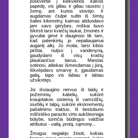
įsiskverbė į kiekvienos kalvos
papėdę, vis giliau ir giliau rausėsi į
žemę, ant kurios stovėjo. Ir
augdamas čiulpė sultis iš šimtų
šalies kilometrų; kaimas atiduodavo
jam savo gėrybes, miškai buvo
iškirsti tarsi kviečių laukai, žmonės ir
gyvuliai gimė ir dauginosi tik tam,
kad patenkintų jo nepaliaujamai
augantį alkį. Jo molai, tarsi kibūs
pirštai, nutįso į vandenyną,
gaudydami iš visų kraštų
plaukiančius laivus. Miestas
sotinosi, atliekas išmesdamas į jūrą,
iškvėpdavo smarvę ir, įgaudamas
galią, tapo vis labiau ir labiau
užsikrėtęs.
Jis išsiaugino nervus iš laidų ir
požeminių kabelių, sukūrė
kraujotakos sistemą iš vamzdžių,
siurblių ir talpų, sukūrė ekskrementų
pašalinimo traktus. Iš bestuburio
milžiniško parazito virto aukštesniąja
būtybe, turinčia būdingus valdžiai
atributus -
valią, protą, sąmonę
...
Žmogus negalėjo žinoti, kokias