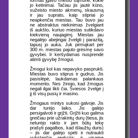
formas įgavo miesto sąmonė, kokie
jo ketinimai. Tačiau jis jautė kūno,
sužeisto miesto akmenų, skausmą
ir jau suprato, kaip stipriai jo
neapkenčia miestas. Tau buvo jau
ne abstraktus niekinimas žvelgiant
iš aukšto, kuriuo miestas sutikdavo
kiekvieną naujagimį. Miestas jau
negalėjo abejingai žvelgti į parazitą,
tapusį jo auka. Juk pirmąkart per
300 m. miestas pajuto grėsmę savo
gyvybei. Ir keršydamas nusprendė
atimti gyvybę žmogui.
Žmogui kol kas nepavyko pasprukti.
Miestas buvo stiprus ir gudrus. Jis
pasislėpė, laukdamas palankaus
momento. Nes žinojo, kad žmogus
negali ilgai likti čia. Šviesos žvelgė į
jį iš visų pusių ir masino.
Žmogaus mintys sukosi galvoje. Jis
dar turėjo laiko. Jis galėjo
persigalvoti ir grįžti. Grįžti kuo galima
greičiau prie užrakintų durų (tiesa, jis
neturėjo rakto ir jam būtų tekę
prašyti pagalbos, kad išlaužtų duris)
– jis dar galėjo spėti ir nutraukti
vykstančią reakciją; ir visame