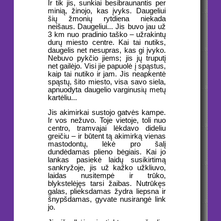
Ir tik jis, sunkiai besibraunantis per
minią, žinojo, kas įvyks. Daugeliui
šių žmonių rytdiena niekada
neišaus. Daugeliui... Jis buvo jau už
3 km nuo pradinio taško – užrakintų
durų miesto centre. Kai tai nutiks,
daugelis net nesupras, kas gi įvyko.
Nebuvo pykčio jiems; jis jų truputį
net gailėjo. Visi jie papuolė į spąstus,
kaip tai nutiko ir jam. Jis neapkentė
spąstų, šito miesto, visa savo siela,
apnuodyta daugelio varginusių metų
kartėliu...
Jis akimirkai sustojo gatvės kampe.
Ir vos nežuvo. Toje vietoje, toli nuo
centro, tramvajai lėkdavo dideliu
greičiu – ir būtent tą akimirką vienas
mastodontų, lėkė pro šalį
dundėdamas plieno bėgiais. Kai jo
lankas pasiekė laidų susikirtimą
sankryžoje, jis už kažko užkliuvo,
laidas nusitempė ir trūko,
blykstelėjęs tarsi žaibas. Nutrūkęs
galas, plieksdamas žydra liepsna ir
šnypšdamas, gyvate nusirangė link
jo.