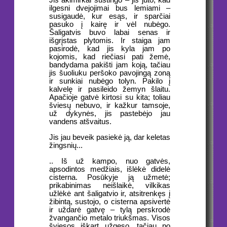
Jis akimirkai sustingo – jis juto, kad
ilgesni dvejojimai bus lemiami –
susigaudė, kur esąs, ir sparčiai
pasuko į kairę ir vėl nubėgo.
Šaligatvis buvo labai senas ir
išgrįstas plytomis. Ir staiga jam
pasirodė, kad jis kyla jam po
kojomis, kad riečiasi pati žemė,
bandydama pakišti jam koją, tačiau
jis šuoliuku peršoko pavojingą zoną
ir sunkiai nubėgo tolyn. Pakilo į
kalvelę ir pasileido žemyn šlaitu.
Apačioje gatvė kirtosi su kita; toliau
šviesų nebuvo, ir kažkur tamsoje,
už dykynės, jis pastebėjo jau
vandens atšvaitus.
Jis jau beveik pasiekė ją, dar keletas
žingsnių...
.. Iš už kampo, nuo gatvės,
apsodintos medžiais, išlėkė didelė
cisterna. Posūkyje ją užmetė;
prikabinimas neišlaikė, vilkikas
užlėkė ant šaligatvio ir, atsitrenkęs į
žibintą, sustojo, o cisterna apsivertė
ir uždarė gatvę – tylą perskrodė
žvangančio metalo triukšmas. Visos
šviesos iškart užgeso, tačiau po