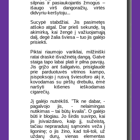
silpnas ir pasiaukojantis žmogus –
išaugo virš dangoraižių, virtės
didvyriu-keršytoju...
Sucypė stabdžiai. Jis pasimetęs
atšoko atgal. Dar prieš sekundę, tą
akimirką, kai žengė į važiuojamąją
dalį, degė žalia šviesa – tuo jis galėjo
prisiekti.
Piktai riaumojo varikliai, milžiniški
ratai draskė išvažinėtą dangą. Gatvė
staiga tapo labai plati ir pilna pavojų.
Jis grįžo ant šaligatvio, prisiglaudė
prie parduotuvės vitrinos kampo,
įsispoksojo į rusvą šviesoforo akį ir,
kovodamas su pirštų drebuliu, ėmė
naršyti kišenes ieškodamas
cigarečių.
Jį galėjo nutrėkšti. "Tik ne dabar, -
pagalvojo jis, - nelaimingas
nutikimas – tai būtų kvaila". O galėjo
būti ir blogiau. Jo širdis suvirpo, kai
jis įsivaizdavo, kaip jį, sužeistą,
tačiau nepraradusį sąmonės veža į
ligoninę; o jis žino, kad toli-toli, už
uždarų durų, vienas elementas