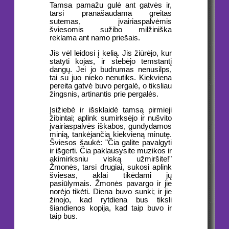
Tamsa pamažu gulė ant gatvės ir,
tarsi pranašaudama greitas
sutemas, įvairiaspalvėmis
šviesomis sužibo milžiniška
reklama ant namo priešais.
Jis vėl leidosi į kelią. Jis žiūrėjo, kur
statyti kojas, ir stebėjo temstantį
dangų. Jei jo budrumas nenusilps,
tai su juo nieko nenutiks. Kiekviena
pereita gatvė buvo pergalė, o tiksliau
žingsnis, artinantis prie pergalės.
Įsižiebė ir išsklaidė tamsą pirmieji
žibintai; aplink sumirksėjo ir nušvito
įvairiaspalvės iškabos, gundydamos
minią, tankėjančią kiekvieną minutę.
Šviesos šaukė: "Čia galite pavalgyti
ir išgerti. Čia paklausysite muzikos ir
akimirksniu viską užmiršite!"
Žmonės, tarsi drugiai, sukosi aplink
šviesas, aklai tikėdami jų
pasiūlymais. Žmonės pavargo ir jie
norėjo tikėti. Diena buvo sunki; ir jie
žinojo, kad rytdiena bus tiksli
šiandienos kopija, kad taip buvo ir
taip bus.