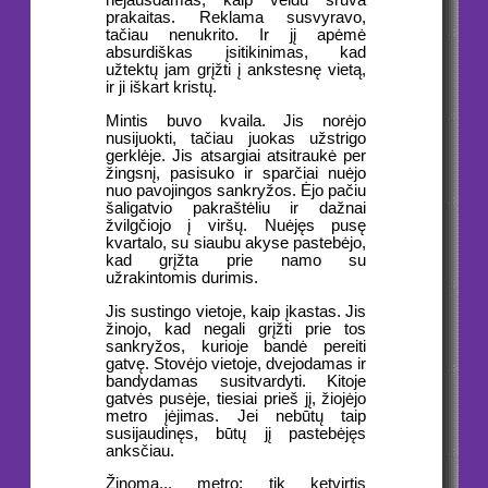
nejausdamas, kaip veidu srūva
prakaitas. Reklama susvyravo,
tačiau nenukrito. Ir jį apėmė
absurdiškas įsitikinimas, kad
užtektų jam grįžti į ankstesnę vietą,
ir ji iškart kristų.
Mintis buvo kvaila. Jis norėjo
nusijuokti, tačiau juokas užstrigo
gerklėje. Jis atsargiai atsitraukė per
žingsnį, pasisuko ir sparčiai nuėjo
nuo pavojingos sankryžos. Ėjo pačiu
šaligatvio pakraštėliu ir dažnai
žvilgčiojo į viršų. Nuėjęs pusę
kvartalo, su siaubu akyse pastebėjo,
kad grįžta prie namo su
užrakintomis durimis.
Jis sustingo vietoje, kaip įkastas. Jis
žinojo, kad negali grįžti prie tos
sankryžos, kurioje bandė pereiti
gatvę. Stovėjo vietoje, dvejodamas ir
bandydamas susitvardyti. Kitoje
gatvės pusėje, tiesiai prieš jį, žiojėjo
metro įėjimas. Jei nebūtų taip
susijaudinęs, būtų jį pastebėjęs
anksčiau.
Žinoma... metro; tik ketvirtis