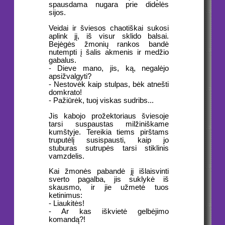
spausdama nugara prie didelės
sijos.
Veidai ir šviesos chaotiškai sukosi
aplink jį, iš visur sklido balsai.
Bejėgės žmonių rankos bandė
nutempti į šalis akmenis ir medžio
gabalus.
- Dieve mano, jis, ką, negalėjo
apsižvalgyti?
- Nestovėk kaip stulpas, bėk atnešti
domkrato!
- Pažiūrėk, tuoj viskas sudribs...
Jis kabojo prožektoriaus šviesoje
tarsi suspaustas milžiniškame
kumštyje. Tereikia tiems pirštams
truputėlį susispausti, kaip jo
stuburas sutrupės tarsi stiklinis
vamzdelis.
Kai žmonės pabandė jį išlaisvinti
sverto pagalba, jis suklykė iš
skausmo, ir jie užmetė tuos
ketinimus:
- Liaukitės!
- Ar kas iškvietė gelbėjimo
komandą?!