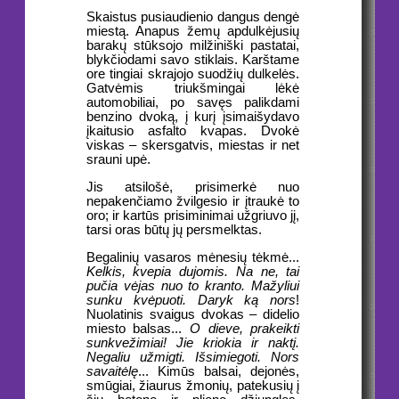
Skaistus pusiaudienio dangus dengė
miestą. Anapus žemų apdulkėjusių
barakų stūksojo milžiniški pastatai,
blykčiodami savo stiklais. Karštame
ore tingiai skrajojo suodžių dulkelės.
Gatvėmis triukšmingai lėkė
automobiliai, po savęs palikdami
benzino dvoką, į kurį įsimaišydavo
įkaitusio asfalto kvapas. Dvokė
viskas – skersgatvis, miestas ir net
srauni upė.
Jis atsilošė, prisimerkė nuo
nepakenčiamo žvilgesio ir įtraukė to
oro; ir kartūs prisiminimai užgriuvo jį,
tarsi oras būtų jų persmelktas.
Begalinių vasaros mėnesių tėkmė...
Kelkis, kvepia dujomis. Na ne, tai
pučia vėjas nuo to kranto. Mažyliui
sunku kvėpuoti. Daryk ką nors
!
Nuolatinis svaigus dvokas – didelio
miesto balsas...
O dieve, prakeikti
sunkvežimiai! Jie kriokia ir naktį.
Negaliu užmigti. Išsimiegoti. Nors
savaitėlę
... Kimūs balsai, dejonės,
smūgiai, žiaurus žmonių, patekusių į