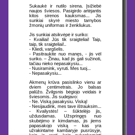
Sukaukė ir nutilo sirena. Įsižiebė
naujos šviesos. Pasigirdo artėjantis
kitos sirenos kauksmas... Jis
sunkiai skyrė miesto tarnybos
žmonių uniformas ir ženkliukus.
Jis sunkiai atsikvėpė ir suriko:
- Kvailiai! Jūs tik sraigteliai! Taip,
taip, tik sraigteliai!..
- Kliedi, vargšelis.
- Pasitraukite nuo manęs, - jis vėl
suriko. – Žinau, kad jis gali sužinoti,
tačiau nieko nepasakysiu...
- Nusiramink, vyruti. Mes tuoj...
- Nepasakysiu...
Akmenų krūva pasislinko vienu ar
dviem centimetrais. Jo balsas
palūžo. Žvilgsnis bėgiojo veidais ir
šviesomis. Jis sudejavo:
- Ne. Viską pasakysiu. Viską!
- Nesijaudink, mes tave ištrauksim...
- Kvailystės! – šūktelėjo jis,
uždusdamas. Užspringęs nuo
skubėjimo ir kimdamas, jis jiems
papasakojo viską – kas yra
užrakintame kambaryje pusrūsyje,