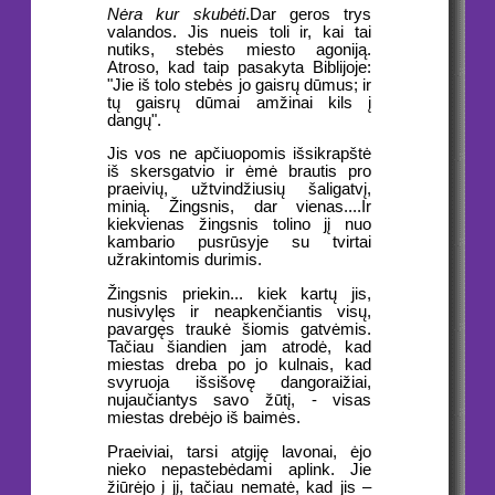
Nėra kur skubėti
.Dar geros trys
valandos. Jis nueis toli ir, kai tai
nutiks, stebės miesto agoniją.
Atroso, kad taip pasakyta Biblijoje:
"Jie iš tolo stebės jo gaisrų dūmus; ir
tų gaisrų dūmai amžinai kils į
dangų".
Jis vos ne apčiuopomis išsikrapštė
iš skersgatvio ir ėmė brautis pro
praeivių, užtvindžiusių šaligatvį,
minią. Žingsnis, dar vienas....Ir
kiekvienas žingsnis tolino jį nuo
kambario pusrūsyje su tvirtai
užrakintomis durimis.
Žingsnis priekin... kiek kartų jis,
nusivylęs ir neapkenčiantis visų,
pavargęs traukė šiomis gatvėmis.
Tačiau šiandien jam atrodė, kad
miestas dreba po jo kulnais, kad
svyruoja išsišovę dangoraižiai,
nujaučiantys savo žūtį, - visas
miestas drebėjo iš baimės.
Praeiviai, tarsi atgiję lavonai, ėjo
nieko nepastebėdami aplink. Jie
žiūrėjo į jį, tačiau nematė, kad jis –