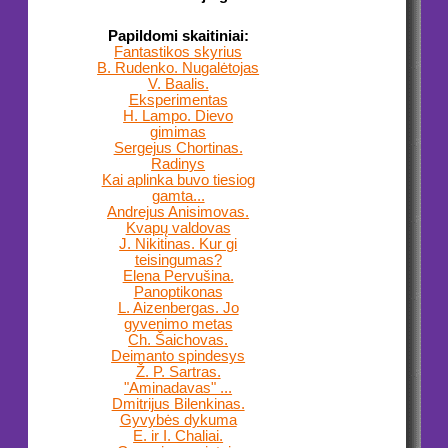
Papildomi skaitiniai:
Fantastikos skyrius
B. Rudenko. Nugalėtojas
V. Baalis.
Eksperimentas
H. Lampo. Dievo
gimimas
Sergejus Chortinas.
Radinys
Kai aplinka buvo tiesiog
gamta...
Andrejus Anisimovas.
Kvapų valdovas
J. Nikitinas. Kur gi
teisingumas?
Elena Pervušina.
Panoptikonas
L. Aizenbergas. Jo
gyvenimo metas
Ch. Šaichovas.
Deimanto spindesys
Ž. P. Sartras.
"Aminadavas" ...
Dmitrijus Bilenkinas.
Gyvybės dykuma
E. ir I. Chaliai.