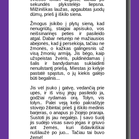
sekundės plykstelėjo liepsna.
Milžiniškas laužas, apgaubtas juodų
dūmų, prieš jį iškilo siena.
Žmogus įsikibo į plytų sieną, kad
nenugriūtų, staigiai apsisuko, vos
neišsinarinęs peties ir pasileido
atgal. Dabar neturėjo nė mažiausios
abejonės, kad jį persekioja, tačiau ne
žmonės, o kažkas galingesnis už
visą žmonių armiją. Jis bėgo, kaip
užspeistas žvėris, puldinėdamas į
šalis ir bandydamas suklaidinti
nenuilstantį priešą. Miestas jo kelyje
pastatė spąstus, o jų kiekis galėjo
būti begalinis...
Jis vėl įsuko į gatvę, vedančią prie
upės, ir iš visų jėgų pasileido ja,
godžiai rydamas orą. Tolyn, vis
tolyn.. Palei veją kelio pakraštyje
stovėjo žibintai; prieš jį iškilo medinis
barjeras, o anapus jo žiojėjo praraja.
Sustoti jis jau negalėjo. Į savo šuolį
jis sudėjo visas savo jėgas ir griuvo
ant žemės, kuri išdavikiškai
nušliaužė po juo... Tačiau tai buvo
žemė
!