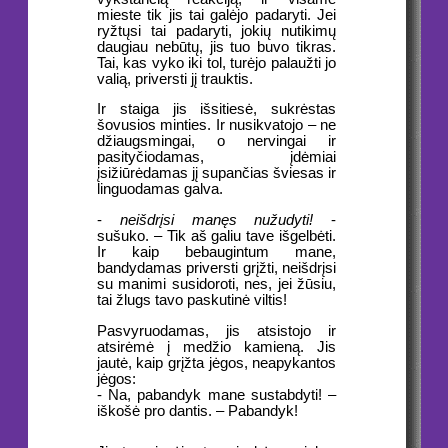
mieste tik jis tai galėjo padaryti. Jei
ryžtųsi tai padaryti, jokių nutikimų
daugiau nebūtų, jis tuo buvo tikras.
Tai, kas vyko iki tol, turėjo palaužti jo
valią, priversti jį trauktis.
Ir staiga jis išsitiesė, sukrėstas
šovusios minties. Ir nusikvatojo – ne
džiaugsmingai, o nervingai ir
pasityčiodamas, įdėmiai
įsižiūrėdamas jį supančias šviesas ir
linguodamas galva.
-
neišdrįsi manęs nužudyti!
-
sušuko. – Tik aš galiu tave išgelbėti.
Ir kaip bebaugintum mane,
bandydamas priversti grįžti, neišdrįsi
su manimi susidoroti, nes, jei žūsiu,
tai žlugs tavo paskutinė viltis!
Pasvyruodamas, jis atsistojo ir
atsirėmė į medžio kamieną. Jis
jautė, kaip grįžta jėgos, neapykantos
jėgos:
- Na, pabandyk mane sustabdyti! –
iškošė pro dantis. – Pabandyk!