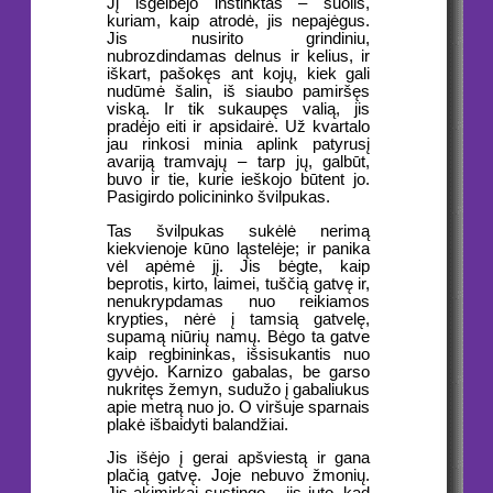
Jį išgelbėjo instinktas – šuolis,
kuriam, kaip atrodė, jis nepajėgus.
Jis nusirito grindiniu,
nubrozdindamas delnus ir kelius, ir
iškart, pašokęs ant kojų, kiek gali
nudūmė šalin, iš siaubo pamiršęs
viską. Ir tik sukaupęs valią, jis
pradėjo eiti ir apsidairė. Už kvartalo
jau rinkosi minia aplink patyrusį
avariją tramvajų – tarp jų, galbūt,
buvo ir tie, kurie ieškojo būtent jo.
Pasigirdo policininko švilpukas.
Tas švilpukas sukėlė nerimą
kiekvienoje kūno ląstelėje; ir panika
vėl apėmė jį. Jis bėgte, kaip
beprotis, kirto, laimei, tuščią gatvę ir,
nenukrypdamas nuo reikiamos
krypties, nėrė į tamsią gatvelę,
supamą niūrių namų. Bėgo ta gatve
kaip regbininkas, išsisukantis nuo
gyvėjo. Karnizo gabalas, be garso
nukritęs žemyn, sudužo į gabaliukus
apie metrą nuo jo. O viršuje sparnais
plakė išbaidyti balandžiai.
Jis išėjo į gerai apšviestą ir gana
plačią gatvę. Joje nebuvo žmonių.