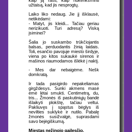
kaip ją rasti, kaip nukenksminti
užtaisą, kad jis nesprogtų.
Laiko liko nedaug. Jie jį išklausė,
netikėdami:
- Matyt, jis kleidi... Tačiau geriau
nerizikuoti. Turi adresą? Viską
įsiminei?
Šalia jo suskambo trūkčiojantis
balsas, perduodantis žinią laidais.
Toli, esančio pavojuje miesto širdyje,
viena po kitos sukaukė sirenos ir
mašinos riaumodamos išlėkė į naktį.
- Mes dar nebaigėme. Nešk
domkratą.
Ir tada pasigirdo nepakeliamas
girgždesys. Sunki akmens masė
ėmė lėtai smukti. Centimetrą, du,
tris... Žmonės iš paskutiniųjų bandė
išlaikyti plokštę, tačiau veltui.
Pakliuvęs į spąstus bėglys iš
nevilties suklykė ir nutilo. Pabalę
žmonės susižvalgė, suprasdami
savo bejėgiškumą.
Miestas nežinojo gailesčio.