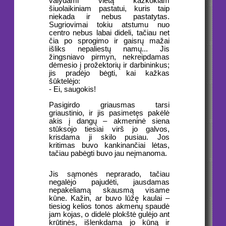
valydami vietą kažkokiam
šiuolaikiniam pastatui, kuris taip
niekada ir nebus pastatytas.
Sugriovimai tokiu atstumu nuo
centro nebus labai dideli, tačiau net
čia po sprogimo ir gaisrų mažai
išliks nepaliestų namų... Jis
žingsniavo pirmyn, nekreipdamas
dėmesio į prožektorių ir darbininkus;
jis pradėjo bėgti, kai kažkas
šūktelėjo:
- Ei, saugokis!
Pasigirdo griausmas tarsi
griaustinio, ir jis pasimetęs pakėlė
akis į dangų – akmeninė siena
stūksojo tiesiai virš jo galvos,
krisdama ji skilo pusiau. Jos
kritimas buvo kankinančiai lėtas,
tačiau pabėgti buvo jau neįmanoma.
Jis sąmonės neprarado, tačiau
negalėjo pajudėti, jausdamas
nepakeliamą skausmą visame
kūne. Kažin, ar buvo lūžę kaulai –
tiesiog kelios tonos akmenų spaudė
jam kojas, o didelė plokštė gulėjo ant
krūtinės, išlenkdama jo kūną ir