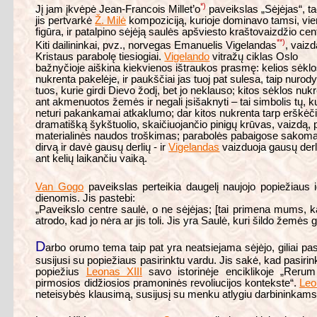
*)
Jį jam įkvėpė Jean-Francois Millet’o
paveikslas „Sėjėjas“, t
jis pertvarkė
Ž. Milė
kompoziciją, kurioje dominavo tamsi, vie
figūra, ir patalpino sėjėją saulės apšviesto kraštovaizdžio cen
**)
Kiti dailininkai, pvz., norvegas Emanuelis Vigelandas
, vaiz
Kristaus parabolę tiesiogiai.
Vigelando
vitražų ciklas Oslo
bažnyčioje aiškina kiekvienos ištraukos prasmę: kelios sėkl
nukrenta pakelėje, ir paukščiai jas tuoj pat sulesa, taip nurody
tuos, kurie girdi Dievo žodį, bet jo neklauso; kitos sėklos nuk
ant akmenuotos žemės ir negali įsišaknyti – tai simbolis tų, k
neturi pakankamai atkaklumo; dar kitos nukrenta tarp erškėč
dramatišką šykštuolio, skaičiuojančio pinigų krūvas, vaizd
materialinės naudos troškimas; parabolės pabaigose sakoma, k
dirvą ir davė gausų derlių - ir
Vigelandas
vaizduoja gausų der
ant kelių laikančiu vaiką.
Van Gogo
paveikslas perteikia daugelį naujojo popiežiaus 
dienomis. Jis pastebi:
„Paveikslo centre saulė, o ne sėjėjas; [tai primena mums, kad]
atrodo, kad jo nėra ar jis toli. Jis yra Saulė, kuri šildo žemės
D
arbo orumo tema taip pat yra neatsiejama sėjėjo, giliai pasin
susijusi su popiežiaus pasirinktu vardu. Jis sakė, kad pasiri
popiežius
Leonas XIII
savo istorinėje enciklikoje „Rerum
pirmosios didžiosios pramoninės revoliucijos kontekste“.
Leo
neteisybės klausimą, susijusį su menku atlygiu darbininkams, 