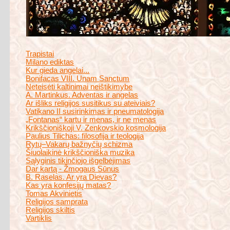
Trapistai
Milano ediktas
Kur gieda angelai...
Bonifacas VIII. Unam Sanctum
Neteisėti kaltinimai neištikimybe
A. Martinkus. Adventas ir angelas
Ar išliks religijos susitikus su ateiviais?
Vatikano II susirinkimas ir pneumatologija
„Fontanas“ kartu ir menas, ir ne menas
Krikščioniškoji V. Zenkovskio kosmologija
Paulius Tilichas: filosofija ir teologija
Rytų–Vakarų bažnyčių schizma
Šiuolaikinė krikščioniška muzika
Sąlyginis tikinčiojo išgelbėjimas
Dar kartą - Žmogaus Sūnus
B. Raselas. Ar yra Dievas?
Kas yra konfesijų matas?
Tomas Akvinietis
Religijos samprata
Religijos skiltis
Vartiklis