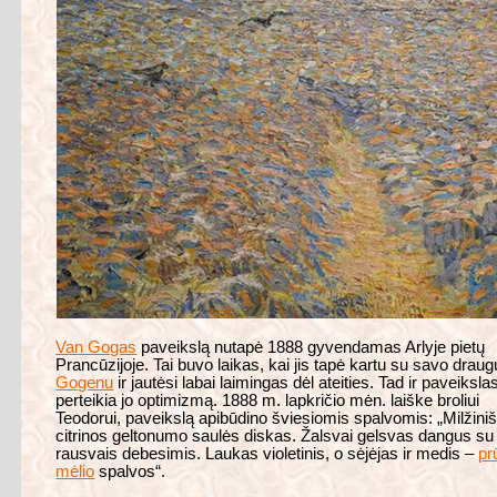
Van Gogas
paveikslą nutapė 1888 gyvendamas Arlyje pietų
Prancūzijoje. Tai buvo laikas, kai jis tapė kartu su savo drau
Gogenu
ir jautėsi labai laimingas dėl ateities. Tad ir paveiksla
perteikia jo optimizmą. 1888 m. lapkričio mėn. laiške broliui
Teodorui, paveikslą apibūdino šviesiomis spalvomis: „Milžini
citrinos geltonumo saulės diskas. Žalsvai gelsvas dangus su
rausvais debesimis. Laukas violetinis, o sėjėjas ir medis –
pr
mėlio
spalvos“.