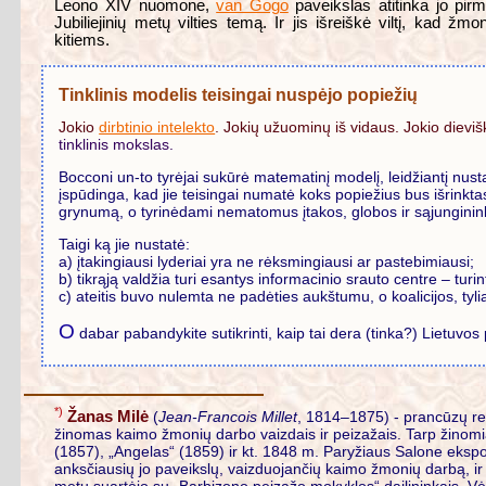
Leono XIV nuomone,
van Gogo
paveikslas atitinka jo pir
Jubiliejinių metų vilties temą. Ir jis išreiškė viltį, kad ž
kitiems.
Tinklinis modelis teisingai nuspėjo popiežių
Jokio
dirbtinio intelekto
. Jokių užuominų iš vidaus. Jokio diev
tinklinis mokslas.
Bocconi un-to tyrėjai sukūrė matematinį modelį, leidžiantį nusta
įspūdinga, kad jie teisingai numatė koks popiežius bus išrinkt
grynumą, o tyrinėdami nematomus įtakos, globos ir sąjunginink
Taigi ką jie nustatė:
a) įtakingiausi lyderiai yra ne rėksmingiausi ar pastebimiausi;
b) tikrąją valdžia turi esantys informacinio srauto centre – turint
c) ateitis buvo nulemta ne padėties aukštumu, o koalicijos, tyli
O
dabar pabandykite sutikrinti, kaip tai dera (tinka?) Lietuvos 
*)
Žanas Milė
(
Jean-Francois Millet
, 1814–1875) - prancūzų rea
žinomas kaimo žmonių darbo vaizdais ir peizažais. Tarp žinomia
(1857), „Angelas“ (1859) ir kt. 1848 m. Paryžiaus Salone ekspo
anksčiausių jo paveikslų, vaizduojančių kaimo žmonių darbą, ir 
metu suartėjo su „Barbizono peizažo mokyklos“ dailininkais. Vė