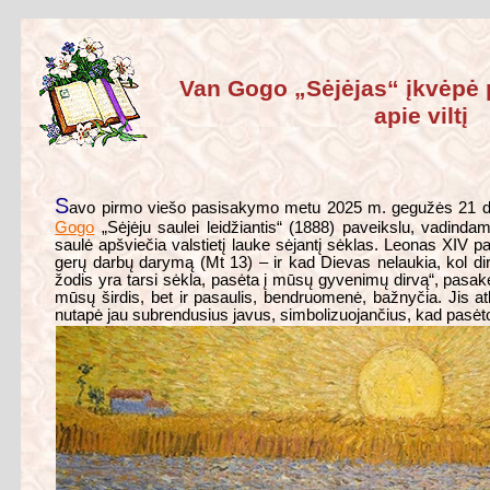
Van Gogo „Sėjėjas“ įkvėpė p
apie viltį
S
avo pirmo viešo pasisakymo metu 2025 m. gegužės 21 d
Gogo
„Sėjėju saulei leidžiantis“ (1888) paveikslu, vadindama
saulė apšviečia valstietį lauke sėjantį sėklas. Leonas XIV p
gerų darbų darymą (Mt 13) – ir kad Dievas nelaukia, kol di
žodis yra tarsi sėkla, pasėta į mūsų gyvenimų dirvą“, pasak
mūsų širdis, bet ir pasaulis, bendruomenė, bažnyčia. Jis 
nutapė jau subrendusius javus, simbolizuojančius, kad pasėto