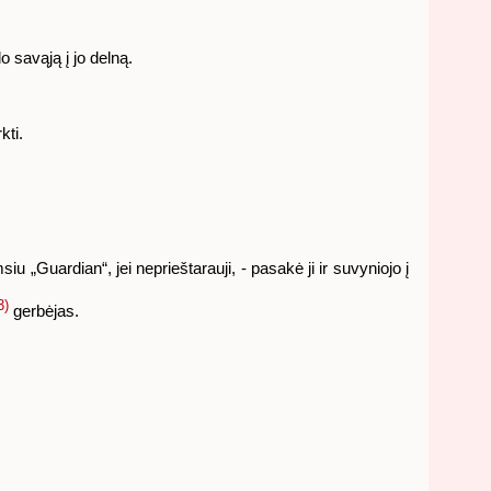
 savąją į jo delną.
kti.
 „Guardian“, jei neprieštarauji, - pasakė ji ir suvyniojo į
3)
gerbėjas.