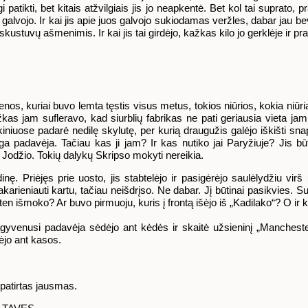
tikti, bet kitais atžvilgiais jis jo neapkentė. Bet kol tai suprato, 
alvojo. Ir kai jis apie juos galvojo sukiodamas veržles, dabar jau bev
kustuvų ašmenimis. Ir kai jis tai girdėjo, kažkas kilo jo gerklėje ir pr
ienos, kuriai buvo lemta tęstis visus metus, tokios niūrios, kokia niū
as jam sufleravo, kad siurblių fabrikas ne pati geriausia vieta jam. 
škiniuose padarė nedilę skylutę, per kurią draugužis galėjo iškišti sna
ga padavėja. Tačiau kas ji jam? Ir kas nutiko jai Paryžiuje? Jis būti
iš Jodžio. Tokių dalykų Skripso mokyti nereikia.
 Priėjęs prie uosto, jis stabtelėjo ir pasigėrėjo saulėlydžiu virš u
arieniauti kartu, tačiau neišdrįso. Ne dabar. Jį būtinai pasikvies.
en išmoko? Ar buvo pirmuoju, kuris į frontą išėjo iš „Kadilako“? O ir
Pagyvenusi padavėja sėdėjo ant kėdės ir skaitė užsieninį „Manchest
dėjo ant kasos.
epatirtas jausmas.