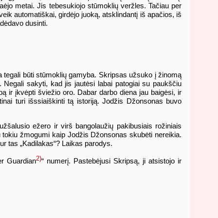
praėjo metai. Jis tebesukiojo stūmoklių veržles. Tačiau per
eik automatiškai, girdėjo juoką, atsklindantį iš apačios, iš
adėdavo dusinti.
ria tegali būti stūmoklių gamyba. Skripsas užsuko į žinomą
Negali sakyti, kad jis jautėsi labai patogiai su paukščiu
pą ir įkvėpti šviežio oro. Dabar darbo diena jau baigėsi, ir
nai turi išssiaiškinti tą istoriją. Jodžis Džonsonas buvo
žšalusio ežero ir virš bangolaužių pakibusiais rožiniais
 Su tokiu žmogumi kaip Jodžis Džonsonas skubėti nereikia.
 kur tas „Kadilakas“? Laikas parodys.
2)
er Guardian
“ numerį. Pastebėjusi Skripsą, ji atsistojo ir