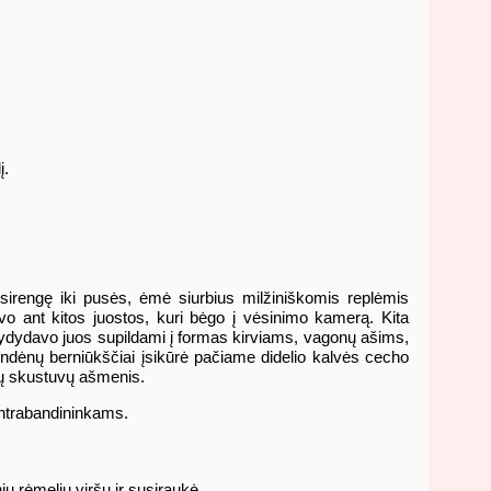
į.
šsirengę iki pusės, ėmė siurbius milžiniškomis replėmis
vo ant kitos juostos, kuri bėgo į vėsinimo kamerą. Kita
erlydydavo juos supildami į formas kirviams, vagonų ašims,
ndėnų berniūkščiai įsikūrė pačiame didelio kalvės cecho
ių skustuvų ašmenis.
ontrabandininkams.
ų rėmelių viršų ir susiraukė.