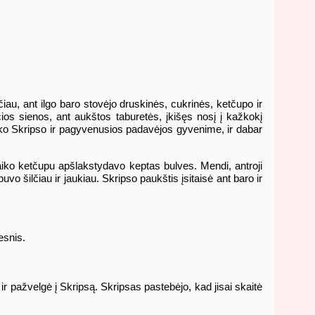
au, ant ilgo baro stovėjo druskinės, cukrinės, ketčupo ir
ios sienos, ant aukštos taburetės, įkišęs nosį į kažkokį
iko Skripso ir pagyvenusios padavėjos gyvenime, ir dabar
laiko ketčupu apšlakstydavo keptas bulves. Mendi, antroji
vo šilčiau ir jaukiau. Skripso paukštis įsitaisė ant baro ir
esnis.
ir pažvelgė į Skripsą. Skripsas pastebėjo, kad jisai skaitė