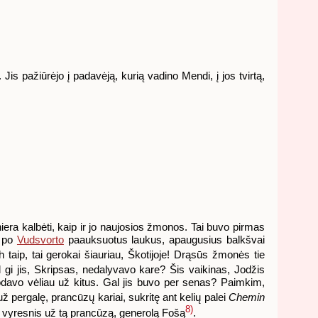
Jis pažiūrėjo į padavėją, kurią vadino Mendi, į jos tvirtą,
iera kalbėti, kaip ir jo naujosios žmonos. Tai buvo pirmas
i po
Vudsvorto
paauksuotus laukus, apaugusius balkšvai
 taip, tai gerokai šiauriau, Škotijoje! Drąsūs žmonės tie
gi jis, Skripsas, nedalyvavo kare? Šis vaikinas, Jodžis
odavo vėliau už kitus. Gal jis buvo per senas? Paimkim,
ž pergalę, prancūzų kariai, sukritę ant kelių palei
Chemin
8)
o vyresnis už tą prancūzą, generolą Fošą
.