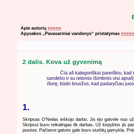
Apie autorių
>>>>>
Apysakos „Pavasariniai vandenys“ pristatymas
>>>>
2 dalis. Kova už gyvenimą
Čia aš kategoriškai pareiškiu, kad 
sandėlio ir su retomis išimtimis visi aprašy
išorę, būdo bruožus, kad padaryčiau juos m
1.
Skripsas O‘Neilas ieškojo darbo. Jis ėjo gatvele nuo už
Skripsui buvo reikalingas tik darbas. Už kirpyklos jis p
pusėse. Pačiame gatvės gale buvo siurblių gamykla. Priėjęs p