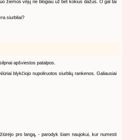
 nuo žiemos vėjų ne blogiau už bet kokius dažus. O gal tai
ra siurbliai?
 silpnai apšviestos patalpos.
iūriai blykčiojo nupoliruotos siurblių rankenos. Galiausiai
s žiūrėjo pro langą, - parodyk šiam naujokui, kur numesti