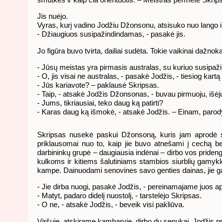
Jis nuėjo.
Vyras, kurį vadino Jodžiu Džonsonu, atsisuko nuo lango ir
- Džiaugiuos susipažindindamas, - pasakė jis.
Jo figūra buvo tvirta, dailiai sudėta. Tokie vaikinai dažno
- Jūsų meistas yra pirmasis australas, su kuriuo susipaž
- O, jis visai ne australas, - pasakė Jodžis, - tiesiog kart
- Jūs kariavote? – paklausė Skripsas.
- Taip, - atsakė Jodžis Džonsonas, - buvau pirmuoju, išėjus
- Jums, tikriausiai, teko daug ką patirti?
- Karas daug ką išmokė, - atsakė Jodžis. – Einam, paro
Skripsas nusekė paskui Džonsoną, kuris jam aprodė siur
priklausomai nuo to, kaip jie buvo atnešami į cechą be
darbininkų grupė – daugiausia indėnai – dirbo vos prideng
kulkoms ir kitiems šalutiniams stambios siurblių gamyk
kampe. Dainuodami senovines savo genties dainas, jie ga
- Jie dirba nuogi, pasakė Jodžis, - pereinamajame juos a
- Matyt, padaro didelį nuostolį, - tarstelėjo Skripsas.
- O ne, - atsakė Jodžis, - beveik visi pakliūva.
Viršuje, atskirame kambaryje, dirbo du senukai. Jodžis pr