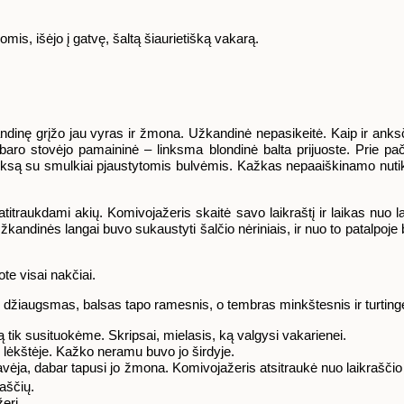
mis, išėjo į gatvę, šaltą šiaurietišką vakarą.
inę grįžo jau vyras ir žmona. Užkandinė nepasikeitė. Kaip ir anksči
 baro stovėjo pamaininė – linksma blondinė balta prijuoste. Prie pač
fšteksą su smulkiai pjaustytomis bulvėmis. Kažkas nepaaiškinamo nut
atitraukdami akių. Komivojažeris skaitė savo laikraštį ir laikas nuo 
kandinės langai buvo sukaustyti šalčio nėriniais, ir nuo to patalpoje bu
ote visai nakčiai.
džiaugsmas, balsas tapo ramesnis, o tembras minkštesnis ir turting
 tik susituokėme. Skripsai, mielasis, ką valgysi vakarienei.
o lėkštėje. Kažko neramu buvo jo širdyje.
vėja, dabar tapusi jo žmona. Komivojažeris atsitraukė nuo laikraščio 
raščių.
erį.