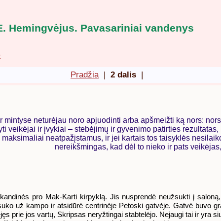
E. Hemingvėjus. Pavasariniai vandenys
>
Pradžia
|
2 dalis
|
ir mintyse neturėjau noro apjuodinti arba apšmeižti ką nors: no
ti veikėjai ir įvykiai – stebėjimų ir gyvenimo patirties rezultatas
aksimaliai neatpažįstamus, ir jei kartais tos taisyklės nesilaiko
nereikšmingas, kad dėl to nieko ir pats veikėjas, 
kandinės pro Mak-Karti kirpyklą. Jis nusprendė neužsukti į saloną, k
asuko už kampo ir atsidūrė centrinėje Petoski gatvėje. Gatvė buvo gra
rie jos vartų, Skripsas neryžtingai stabtelėjo. Nejaugi tai ir yra siurbli