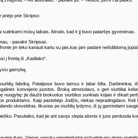
 priėjo prie Skripso:
kai sutinkami mūsų laikais. Atrodo, kad ir jį buvo pataršęs gyvenimas.
inau, - pasakė Skripsas.
ą fronte jm teko kariauti kartu su jais,kas jam padarė neišdildomą įspūd
i į frontą iš „Kadilako“.
dysiu gamybą.
blių fabriką. Patalpose buvo tamsu ir labai šilta. Darbininkai, i
galinės konvejerio juostos. Broką atmesdavo, o geri siurbliai kelia
ę nuogybę: jie daužė brokuotus siurblius sunkiais kūjais ir iškart p
los produktams. Kaip pastebėjo Jodžis, niekas nepradingdavo. Keli i
lando skeveldras, likusias po siurblių lydymo, iš jų gamindami saug
pieško. Pasutaiko, kad jie ant savęs slepia ašenis ir juos perduoda k
avėrė duris. Vienas senukų nepatenkintai pažvelgė pro akinių metalini