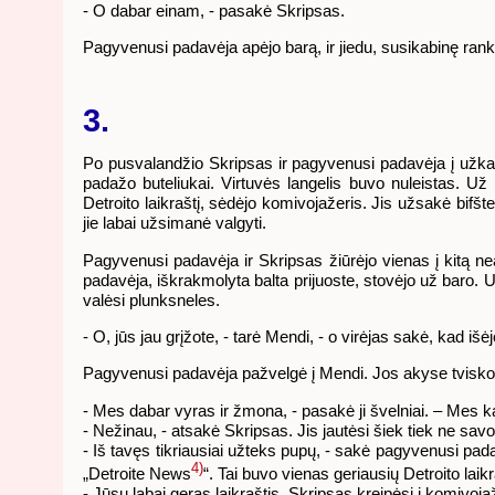
- O dabar einam, - pasakė Skripsas.
Pagyvenusi padavėja apėjo barą, ir jiedu, susikabinę ranko
3.
Po pusvalandžio Skripsas ir pagyvenusi padavėja į užkand
padažo buteliukai. Virtuvės langelis buvo nuleistas. Už
Detroito laikraštį, sėdėjo komivojažeris. Jis užsakė bi
jie labai užsimanė valgyti.
Pagyvenusi padavėja ir Skripsas žiūrėjo vienas į kitą ne
padavėja, iškrakmolyta balta prijuoste, stovėjo už baro. Už
valėsi plunksneles.
- O, jūs jau grįžote, - tarė Mendi, - o virėjas sakė, kad išėj
Pagyvenusi padavėja pažvelgė į Mendi. Jos akyse tvisko 
- Mes dabar vyras ir žmona, - pasakė ji švelniai. – Mes ką
- Nežinau, - atsakė Skripsas. Jis jautėsi šiek tiek ne sav
- Iš tavęs tikriausiai užteks pupų, - sakė pagyvenusi pada
4)
„Detroite News
“. Tai buvo vienas geriausių Detroito laik
- Jūsų labai geras laikraštis, Skripsas kreipėsi į komivojaž