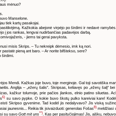
edaus mėnuo?
.
s.
 buvo Manselone.
jau tiek kartų pasakojai.
epasitikėjimą. Kažkokia abejonė virpėjo po širdimi ir nedavė ramybės. 
ūrėjo į jos rankas, lengvai nudirbančias padavėjos darbą.
omivojažeris, - jiems tai gerai pavyksta.
venusi misis Skrips. – Tu nekreipk dėmesio, imk ką nori.
r pastatė pieną ant baro. – Ar norite bifštekso, sere?
 širdimi.
ėjos Mendi. Kažkas joje buvo, toje merginoje. Gal toji savotiška man
raeitis. Anglija – „ežerų šalis“. Skripsas, keliavęs po „ežerų šalį“ be
zas, kažkur tolumoje, prie pačios įlankos, elnio patino siluetas. Ach
6)
is
su savo pypke. O kokie buvo škotų pulko kareiviai kare! Kodėl 
keisti Skripso gyvenime. Tad kodėl jis nedalyvavo? Jis viską sužin
8)
iausiai jaunesnis... Reikia tik įsivaizduoti: generolas Fošas
meldžiasi u
**)
asi su savo
Gott mit uns
. Kas per pasityčiojimas! Jis, aišku, nebuv