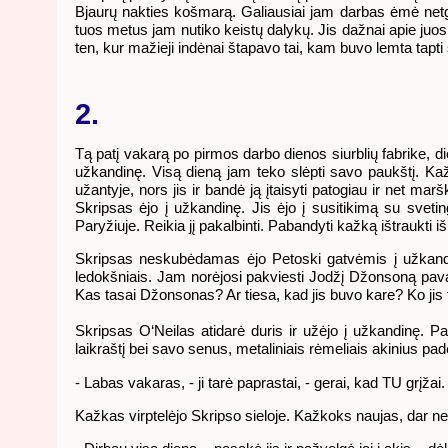
Bjaurų nakties košmarą. Galiausiai jam darbas ėmė netgi pa
tuos metus jam nutiko keistų dalykų. Jis dažnai apie juos g
ten, kur mažieji indėnai štapavo tai, kam buvo lemta tapti s
2.
Tą patį vakarą po pirmos darbo dienos siurblių fabrike, d
užkandinę. Visą dieną jam teko slėpti savo paukštį. Kažk
užantyje, nors jis ir bandė ją įtaisyti patogiau ir net mar
Skripsas ėjo į užkandinę. Jis ėjo į susitikimą su svetin
Paryžiuje. Reikia jį pakalbinti. Pabandyti kažką ištraukti 
Skripsas neskubėdamas ėjo Petoski gatvėmis į užkandinę.
ledokšniais. Jam norėjosi pakviesti Jodžį Džonsoną pavak
Kas tasai Džonsonas? Ar tiesa, kad jis buvo kare? Ko jis t
Skripsas O‘Neilas atidarė duris ir užėjo į užkandinę. 
laikraštį bei savo senus, metaliniais rėmeliais akinius pa
- Labas vakaras, - ji tarė paprastai, - gerai, kad TU grįžai.
Kažkas virptelėjo Skripso sieloje. Kažkoks naujas, dar n