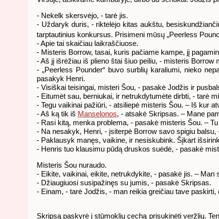
- Nekelk skersvėjo, - tarė jis.
- Uždaryk duris, - riktelėjo kitas aukštu, besiskundžianči
tarptautinius konkursus. Prisimeni mūsų „Peerless Pounde
- Apie tai skaičiau laikraščiuose.
- Misteris Borrow, tasai, kuris pačiame kampe, jį pagami
- Aš jį išrėžiau iš plieno štai šiuo peiliu, - misteris Borr
- „Peerless Pounder“ buvo surblių karaliumi, nieko ne
pasakyk Henri.
- Visiškai teisingai, misteri Šou, - pasakė Jodžis ir pusba
- Eitumėt sau, berniukai, ir netrukdytumėte dirbti, - tarė 
- Tegu vaikinai pažiūri, - atsiliepė misteris Šou. – Iš kur a
- Aš ką tik iš
Manselonos
, - atsakė Skripsas. – Mane p
- Rasi kitą, menka problema, - pasakė misteris Šou. – T
- Na nesakyk, Henri, - įsiterpė Borrow savo spigiu balsu, 
- Paklausyk manęs, vaikine, ir nesiskubink. Šįkart išsirin
- Henris tuo klausimu pūdą druskos suėdė, - pasakė misteri
Misteris Šou nuraudo.
- Eikite, vaikinai, eikite, netrukdykite, - pasakė jis. – Man
- Džiaugiuosi susipažinęs su jumis, - pasakė Skripsas.
- Einam, - tarė Jodžis, - man reikia greičiau tave paskirti,
Skripsą paskyrė į stūmoklių cechą prisukinėti veržlių. Ten