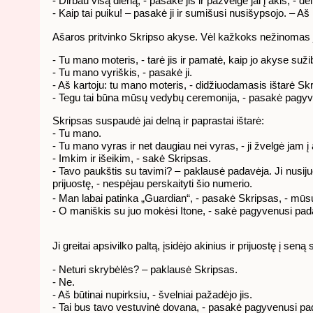
- Dirbau visą dieną, - pasakė jis ir pažvelgė jai į akis, - d
- Kaip tai puiku! – pasakė ji ir sumišusi nusišypsojo. – A
Ašaros pritvinko Skripso akyse. Vėl kažkoks nežinomas jaus
- Tu mano moteris, - tarė jis ir pamatė, kaip jo akyse suž
- Tu mano vyriškis, - pasakė ji.
- Aš kartoju: tu mano moteris, - didžiuodamasis ištarė Skri
- Tegu tai būna mūsų vedybų ceremonija, - pasakė pagyv
Skripsas suspaudė jai delną ir paprastai ištarė:
- Tu mano.
- Tu mano vyras ir net daugiau nei vyras, - ji žvelgė jam 
- Imkim ir išeikim, - sakė Skripsas.
- Tavo paukštis su tavimi? – paklausė padavėja. Ji nusijuo
prijuostę, - nespėjau perskaityti šio numerio.
- Man labai patinka „Guardian“, - pasakė Skripsas, - mū
- O maniškis su juo mokėsi Itone, - sakė pagyvenusi padav
Ji greitai apsivilko paltą, įsidėjo akinius ir prijuostę į s
- Neturi skrybėlės? – paklausė Skripsas.
- Ne.
- Aš būtinai nupirksiu, - švelniai pažadėjo jis.
- Tai bus tavo vestuvinė dovana, - pasakė pagyvenusi pad