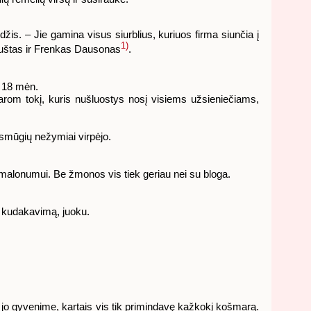
džis. – Jie gamina visus siurblius, kuriuos firma siunčia į
1)
žmuštas ir Frenkas Dausonas
.
k 18 mėn.
rom tokį, kuris nušluostys nosį visiems užsieniečiams,
p smūgių nežymiai virpėjo.
malonumui. Be žmonos vis tiek geriau nei su bloga.
 į kudakavimą, juoku.
ai jo gyvenime, kartais vis tik primindavę kažkokį košmarą.