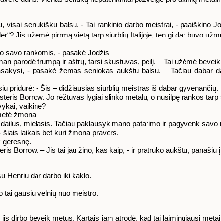
u, visai senukišku balsu. - Tai rankinio darbo meistrai, - paaiškino Jo
r“? Jis užėmė pirrmą vietą tarp siurblių Italijoje, ten gi dar buvo u
no savo rankomis, - pasakė Jodžis.
ow man parodė trumpą ir aštrų, tarsi skustuvas, peilį. – Tai užėmė bevei
pasakysi, - pasakė žemas seniokas aukštu balsu. – Tačiau dabar da
lsiu pridūrė: - Šis – didžiausias siurblių meistras iš dabar gyvenančių.
misteris Borrow. Jo rėžtuvas lygiai slinko metalu, o nusilpę rankos tar
tvykai, vaikine?
ametė žmona.
u dailus, mielasis. Tačiau paklausyk mano patarimo ir pagyvenk savo 
- šiais laikais bet kuri žmona pravers.
k geresnę.
s Borrow. – Jis tai jau žino, kas kaip, - ir pratrūko aukštu, panašiu
 su Henriu dar darbo iki kaklo.
 o tai gausiu velnių nuo meistro.
 jis dirbo beveik metus. Kartais jam atrodė, kad tai laimingiausi met