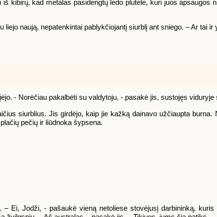
u iš kibirų, kad metalas pasidengtų ledo plutele, kuri juos apsaugos
liejo naują, nepatenkintai pablykčiojantį siurblį ant sniego. – Ar tai ir y
įėjo. - Norėčiau pakalbėti su valdytoju, - pasakė jis, sustojęs viduryje
ičius siurblius. Jis girdėjo, kaip jie kažką dainavo užčiaupta burna. N
, plačių pečių ir liūdnoka šypsena.
. – Ei, Jodži, - pašaukė vieną netoliese stovėjusį darbininką, kuri
 žvilgsniu. – Aš australas, - pasakė jis. – Tikiuos, jums čia patiks.