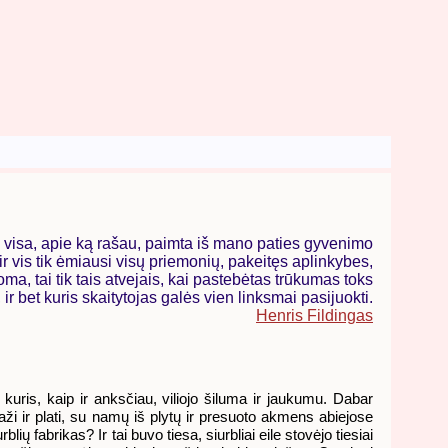
rs visa, apie ką rašau, paimta iš mano paties gyvenimo
, ir vis tik ėmiausi visų priemonių, pakeitęs aplinkybes,
ma, tai tik tais atvejais, kai pastebėtas trūkumas toks
ir bet kuris skaitytojas galės vien linksmai pasijuokti.
Henris Fildingas
uris, kaip ir anksčiau, viliojo šiluma ir jaukumu. Dabar
ži ir plati, su namų iš plytų ir presuoto akmens abiejose
ų fabrikas? Ir tai buvo tiesa, siurbliai eile stovėjo tiesiai