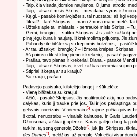
- Taip, čia visada įdomios naujienos. O jums, atrodo, m
- Taip, - atsakė misis Skrips, - mes dabar vyras ir žmona
- Ką gi, - pasakė komivojažeris, tai nuostabu; aš irgi vedę
- Tikrai? – tarė Skripsas. – mano žmona mane metė. Tai
- Užteks apie tai, mielasis, - pertraukė misis Skrips. – Tu 
- Gerai, brangioji, - sutiko Skripsas. Jis jautė kažkokį n
pilną jėgų kūną ir naujutę, iškrakmolintą prijuostę. Jis ži
- Pabandykite bifšteksą su keptomis bulvėmis, - pasiūlė k
- Ar tau užsakyti, brangioji? – į žmoną kreipėsi Skripsas.
- Aš paimsiu tik stiklinę pieno ir krekerių, - pasakė pagy
- Prašau, tavo pienas ir krekeriai, Diana, - pasakė Mendi i
- Taip, - atsakė Skripsas, ir vėl kažkas neramiai sujudo po
- Stipriai iškeptą ar su krauju?
- Su krauju, prašau.
Padavėjo pasisuko, kilstelėjo langelį ir šūktelėjo:
- Vieną bifšteksą su krauju!
- Ačiū, - pasakė Skripsas. Jis neatitraukė akių nuo padav
dalykas, kuris jį traukė prie jos. Tai ir jos paslaptinga p
5)
gelsvais narcizais; Vindermairo
rajone pučia gaivus bri
škotai, nenuostabu – visąlaik kalnuose. Ir Garis Lauder
Džonsonas, aiškiai jį aplenkė. Karas galėjo daug ką pa
7)
tarkim, tą seną generolą Džofrė
, juk jis, Skripsas, tikr
*)
des Dames
, meldžiasi už pergalę! Vokiečiai visur duod