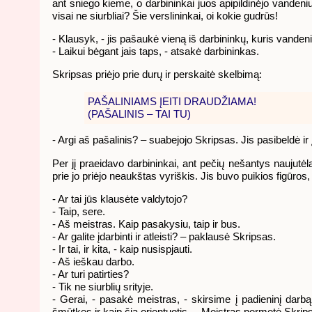
ant sniego kieme, o darbininkai juos apipildinėjo vandeni
visai ne siurbliai? Šie verslininkai, oi kokie gudrūs!
- Klausyk, - jis pašaukė vieną iš darbininkų, kuris vandeniu 
- Laikui bėgant jais taps, - atsakė darbininkas.
Skripsas priėjo prie durų ir perskaitė skelbimą:
PAŠALINIAMS ĮEITI DRAUDŽIAMA!
(PAŠALINIS – TAI TU)
- Argi aš pašalinis? – suabejojo Skripsas. Jis pasibeldė ir 
Per jį praeidavo darbininkai, ant pečių nešantys naujutėla
prie jo priėjo neaukštas vyriškis. Jis buvo puikios figūros
- Ar tai jūs klausėte valdytojo?
- Taip, sere.
- Aš meistras. Kaip pasakysiu, taip ir bus.
- Ar galite įdarbinti ir atleisti? – paklausė Skripsas.
- Ir tai, ir kita, - kaip nusispjauti.
- Aš ieškau darbo.
- Ar turi patirties?
- Tik ne siurblių srityje.
- Gerai, - pasakė meistras, - skirsime į padieninį darbą
šmūtkes ir kaip čia orientuotis. – Meistras permetė Skripsą