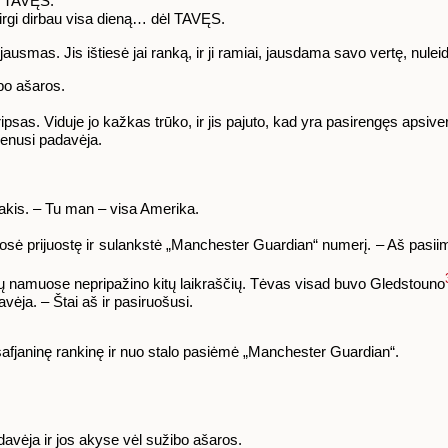
ėl TAVĘS.
š irgi dirbau visa dieną… dėl TAVĘS.
mas. Jis ištiesė jai ranką, ir ji ramiai, jausdama savo vertę, nuleido
ibo ašaros.
psas. Viduje jo kažkas trūko, ir jis pajuto, kad yra pasirengęs apsiver
enusi padavėja.
į akis. – Tu man – visa Amerika.
sė prijuostę ir sulankstė „Manchester Guardian“ numerį. – Aš pasiimsiu
sų namuose nepripažino kitų laikraščių. Tėvas visad buvo Gledstouno
ėja. – Štai aš ir pasiruošusi.
eną safjaninę rankinę ir nuo stalo pasiėmė „Manchester Guardian“.
avėja ir jos akyse vėl sužibo ašaros.