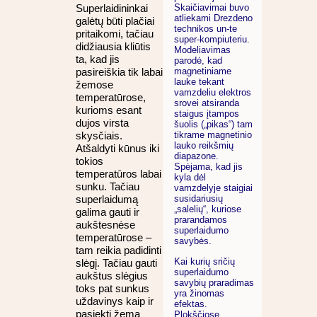
Superlaidininkai
Skaičiavimai buvo
atliekami Drezdeno
galėtų būti plačiai
technikos un-te
pritaikomi, tačiau
super-kompiuteriu.
didžiausia kliūtis
Modeliavimas
ta, kad jis
parodė, kad
pasireiškia tik labai
magnetiniame
lauke tekant
žemose
vamzdeliu elektros
temperatūrose,
srovei atsiranda
kurioms esant
staigus įtampos
dujos virsta
šuolis („pikas“) tam
skysčiais.
tikrame magnetinio
lauko reikšmių
Atšaldyti kūnus iki
diapazone.
tokios
Spėjama, kad jis
temperatūros labai
kyla dėl
sunku. Tačiau
vamzdelyje staigiai
superlaidumą
susidariusių
„salelių“, kuriose
galima gauti ir
prarandamos
aukštesnėse
superlaidumo
temperatūrose –
savybės.
tam reikia padidinti
Kai kurių sričių
slėgį. Tačiau gauti
superlaidumo
aukštus slėgius
savybių praradimas
toks pat sunkus
yra žinomas
uždavinys kaip ir
efektas.
pasiekti žemą
Plokščiose