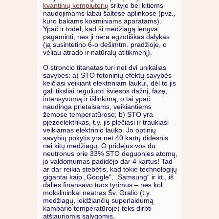
kvantinių kompiuterių
srityje bei kitiems
naudojimams labai šaltose aplinkose (pvz.,
kuro bakams kosminiams aparatams).
Ypač ir todėl, kad ši medžiagą lengva
pagaminti, nes ji nėra egzotiškas dalykas
(ją susintetino 6-o dešimtm. pradžioje, o
vėliau atrado ir natūralų atitikmenį).
O stroncio titanatas turi net dvi unikalias
savybes: a) STO fotoninių efektų savybės
keičiasi veikiant elektriniam laukui, dėl to jis
gali tiksliai reguliuoti šviesos dažnį, fazę,
intensyvumą ir išlinkimą, o tai ypač
naudinga prietaisams, veikiantiems
žemose temperatūrose; b) STO yra
pjezoelektrikas, t.y. jis plečiasi ir traukiasi
veikiamas elektrinio lauko. Jo optinių
savybių pokytis yra net 40 kartų didesnis
nei kitų medžiagų. O pridėjus vos du
neutronus prie 33% STO deguonies atomų,
jo valdomumas padidėjo dar 4 kartus! Tad
ar dar reikia stebėtis, kad tokie technologijų
gigantai kaip „Google“, „Samsung“ ir kt., iš
dalies finansavo tuos tyrimus – nes kol
mokslininkai neatras Šv. Gralio (t.y.
medžiagų, leidžiančių superlaidumą
kambario temperatūroje) teks dirbti
atšiauriomis sąlygomis.