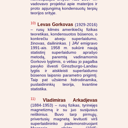
vadovavo projektui apie materijos ir
proto apjungimą kondensuotų terpių
teorijos srityje.
10)
Levas Gorkovas
(1929-2016)
– rusų kilmės amerikiečių fizikas
teoretikas, kondensuotos būsenos, o
konkrečiu atveju superlaidumo,
žinovas, dailininkas. Į JAV emigravo
1991-ais. 1958 m. sukūrė naują
statistinį superlaidumo aprašyo
metodą, paremtą vadinamomis
Gorkovo lygtimis, o vėliau jo pagalba
pavyko išvesti Ginszburgo-Landau
lygtis ir atskleisti superlaidumo
būsenos laipsnio parametro prigimtį.
Taip pat užsiėmė hidrodinamika,
puslaidininkių teorija, kvantine
statistika.
11)
Vladimiras Arkadjevas
(1884-1953) – rusų fizikas, tyrinėjęs
magnetizmą ir su juo susijusius
reiškinius. Buvo tarp pirmųjų,
privertusių magnetą levituoti virš
superlaidininko pademonstruojant