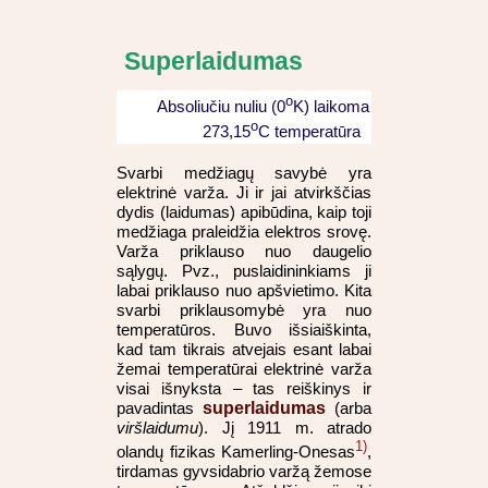
Superlaidumas
o
Absoliučiu nuliu (0
K) laikoma
o
273,15
C temperatūra
Svarbi medžiagų savybė yra
elektrinė varža. Ji ir jai atvirkščias
dydis (laidumas) apibūdina, kaip toji
medžiaga praleidžia elektros srovę.
Varža priklauso nuo daugelio
sąlygų. Pvz., puslaidininkiams ji
labai priklauso nuo apšvietimo. Kita
svarbi priklausomybė yra nuo
temperatūros. Buvo išsiaiškinta,
kad tam tikrais atvejais esant labai
žemai temperatūrai elektrinė varža
visai išnyksta – tas reiškinys ir
pavadintas
superlaidumas
(arba
viršlaidumu
). Jį 1911 m. atrado
1)
olandų fizikas Kamerling-Onesas
,
tirdamas gyvsidabrio varžą žemose