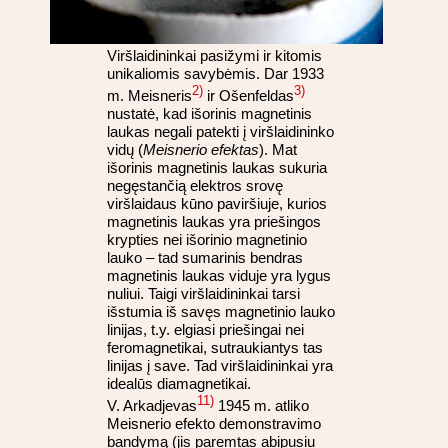
Viršlaidininkai pasižymi ir kitomis
unikaliomis savybėmis. Dar 1933
2)
3)
m. Meisneris
ir Ošenfeldas
nustatė, kad išorinis magnetinis
laukas negali patekti į viršlaidininko
vidų (
Meisnerio efektas
). Mat
išorinis magnetinis laukas sukuria
negęstančią elektros srovę
viršlaidaus kūno paviršiuje, kurios
magnetinis laukas yra priešingos
krypties nei išorinio magnetinio
lauko – tad sumarinis bendras
magnetinis laukas viduje yra lygus
nuliui. Taigi viršlaidininkai tarsi
išstumia iš savęs magnetinio lauko
linijas, t.y. elgiasi priešingai nei
feromagnetikai, sutraukiantys tas
linijas į save. Tad viršlaidininkai yra
idealūs diamagnetikai.
11)
V. Arkadjevas
1945 m. atliko
Meisnerio efekto demonstravimo
bandymą (jis paremtas abipusiu