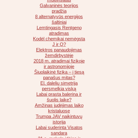
Galvaninės teorijos
pradžia
8 alternatyvūs energijos
šaltiniai
Lemtingasis Rentgeno
atradimas
Kodėl chemikai nemėgsta
J ir Q?
Elektros panaudojimas
žemdirbystėje
2018 m. atradimai fizikoje
ir astronomijoje
Šiuolaikinė fizika – į tiesą
panašus mitas?
El. dalelių simetrija
persmelkia viską
Labai prasta balerina ir
šuolis laike?
Amžinas judėjimas laiko
kristaluose
Trumpa JAV naikintuvų
istorija
Labai suderinta Visatos
sandara