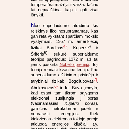
temperatūrą mažėja ir varža. Tačiau
tai nepaaiškina, kaip ji gali visai
išnykti.
N
uo superlaidumo atradimo šis
reiškinys liko nesuprantamas, kas
gan reta vykstant sparčiam mokslo
vystymuisi. 1957 m. amerikiečių
4)
5)
fizikai Bardinas
, Kuperis
ir
6)
Šriferis
sukūrė superlaidumo
teorijos pagrindus; 1972 m. už tai
jiems paskirta
Nobelio premija
. Toji
teorija remiasi kvantine teorija. Prie
superlaidumo aiškinimo prisidėjo ir
7)
tarybiniai fizikai: Bogoliubovas
,
8)
Abrikosovas
ir kt. Buvo įrodyta,
kad esant tam tikrom sąlygoms
elektronai susijungia į poras
(vadinamąsias
Kuperio poras
),
galinčias netrukdomai judėti ir
neprarasti energijos. Kiek
kiekvienas elektronas tokioje poroje
atiduoda energijos kliūčiai, t.y.