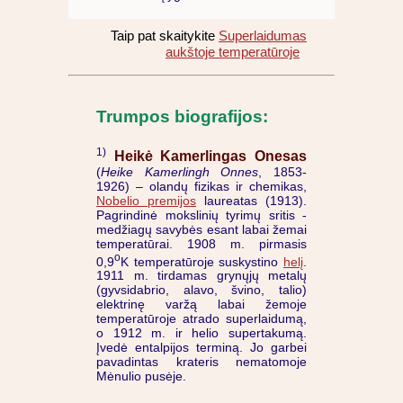
Taip pat skaitykite
Superlaidumas
aukštoje temperatūroje
Trumpos biografijos:
1)
Heikė Kamerlingas Onesas
(
Heike Kamerlingh Onnes
, 1853-
1926) – olandų fizikas ir chemikas,
Nobelio premijos
laureatas (1913).
Pagrindinė mokslinių tyrimų sritis -
medžiagų savybės esant labai žemai
temperatūrai. 1908 m. pirmasis
o
0,9
K temperatūroje suskystino
helį
.
1911 m. tirdamas grynųjų metalų
(gyvsidabrio, alavo, švino, talio)
elektrinę varžą labai žemoje
temperatūroje atrado superlaidumą,
o 1912 m. ir helio supertakumą.
Įvedė entalpijos terminą. Jo garbei
pavadintas krateris nematomoje
Mėnulio pusėje.