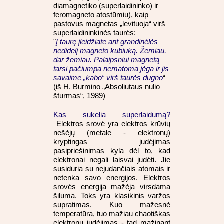
diamagnetiko (superlaidininko) ir
feromagneto atostūmiu), kaip
pastovus magnetas „levituoja“ virš
superlaidininkinės taurės:
"
Į taurę įleidžiate ant grandinėlės
nedidelį magneto kubiuką. Žemiau,
dar žemiau. Palaipsniui magnetą
tarsi pačiumpa nematoma jėga ir jis
savaime „kabo“ virš taurės dugno
“
(iš H. Burmino „Absoliutaus nulio
šturmas“, 1989)
Kas sukelia superlaidumą?
Elektros srovė yra elektros krūvių
nešėjų (metale - elektronų)
kryptingas judėjimas
pasipriešinimas kyla dėl to, kad
elektronai negali laisvai judėti. Jie
susiduria su nejudančiais atomais ir
netenka savo energijos. Elektros
srovės energija mažėja virsdama
šiluma. Toks yra klasikinis varžos
supratimas. Kuo mažesnė
temperatūra, tuo mažiau chaotiškas
elektronų judėjimas - tad mažinant