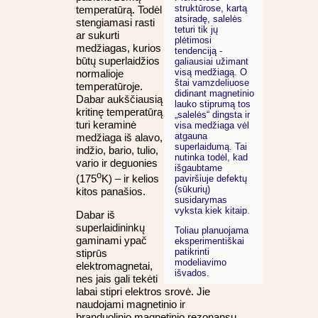
struktūrose, kartą
temperatūrą. Todėl
atsiradę, salelės
stengiamasi rasti
teturi tik jų
ar sukurti
plėtimosi
medžiagas, kurios
tendenciją -
būtų superlaidžios
galiausiai užimant
visą medžiagą. O
normalioje
štai vamzdeliuose
temperatūroje.
didinant magnetinio
Dabar aukščiausią
lauko stiprumą tos
kritinę temperatūrą
„salelės“ dingsta ir
turi keraminė
visa medžiaga vėl
atgauna
medžiaga iš alavo,
superlaidumą. Tai
indžio, bario, tulio,
nutinka todėl, kad
vario ir deguonies
išgaubtame
o
(175
K) – ir kelios
paviršiuje defektų
(sūkurių)
kitos panašios.
susidarymas
vyksta kiek kitaip.
Dabar iš
superlaidininkų
Toliau planuojama
gaminami ypač
eksperimentiškai
patikrinti
stiprūs
modeliavimo
elektromagnetai,
išvados.
nes jais gali tekėti
labai stipri elektros srovė. Jie
naudojami magnetinio ir
branduolinio magnetinio rezonansų