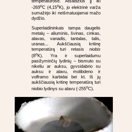
temperatūrose. Atšaldžius jį iki
o
o
-269
C (4,15
K), jo elektrinė varža
sumažėjo iki neišmatuojamai mažo
dydžio.
Superlaidininkais tampa daugelis
metalų – aliuminis, švinas, cinkas,
alavas, vanadis, tantalas, talis,
uranas... Aukščiausią kritinę
temperatūrą turi retasis
niobis
o
(8
K). Yra ir superlaidumu
pasižyminčių lydinių – bismuto su
nikeliu ar auksu, gyvsidabrio su
auksu ir alavu, molibdeno ir
volframo karbidai bei kt. Iš jų
aukščiausią kritinę temperatūrą turi
o
niobio lydinys su alavu (-255
C).