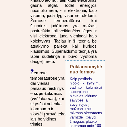
kristalo atomui, tiek kitas elektronas
gauna atgal. Todėl energijos
nuostolio nėra, - ir elektronai, kaip
visuma, juda lyg visai netrukdomi.
Žemose temperatūrose, kai
šiluminis judėjimas yra mažas,
pasireiškia toli veikiančios jėgos ir
visi elektronai juda vieningai kaip
kolektyvas. Tačiau ir ši teorija be
atsakymo palieka kai kuriuos
klausimus. Superlaidumo teorija yra
labai sudėtinga ir buvo vystoma
daugelį metų.
Priklausomybė
Ž
nuo formos
emose
temperatūrose yra
Kaip pasikeis
dar vienas
niobio (iki 1949 m.
vadinto ir kolumbiu)
panašus reiškinys
superplonos
–
supertakumas
plėvelės laidumo
(
virštakumas
), kai
savybės ją
skysčiai netenka
suvyniojus į
klampumo ir
mažesnio nei
mikrono skersmens
skysčių srovė teka
vamzdelį (palyg.
jais be vidinės
žmogaus plauko
trinties,
skersmuo apie 100