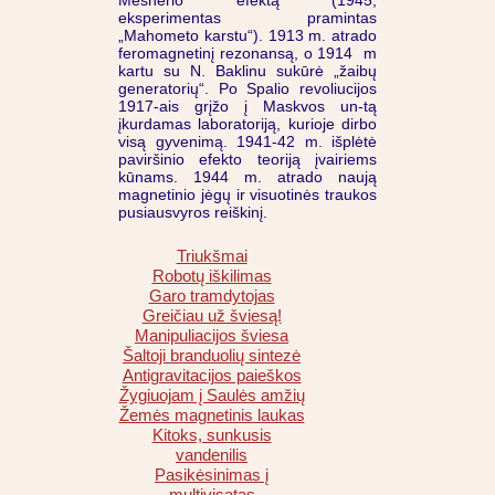
Mesnerio efektą (1945;
eksperimentas pramintas
„Mahometo karstu“). 1913 m. atrado
feromagnetinį rezonansą, o 1914 m
kartu su N. Baklinu sukūrė „žaibų
generatorių“. Po Spalio revoliucijos
1917-ais grįžo į Maskvos un-tą
įkurdamas laboratoriją, kurioje dirbo
visą gyvenimą. 1941-42 m. išplėtė
paviršinio efekto teoriją įvairiems
kūnams. 1944 m. atrado naują
magnetinio jėgų ir visuotinės traukos
pusiausvyros reiškinį.
Triukšmai
Robotų iškilimas
Garo tramdytojas
Greičiau už šviesą!
Manipuliacijos šviesa
Šaltoji branduolių sintezė
Antigravitacijos paieškos
Žygiuojam į Saulės amžių
Žemės magnetinis laukas
Kitoks, sunkusis
vandenilis
Pasikėsinimas į
multivisatas