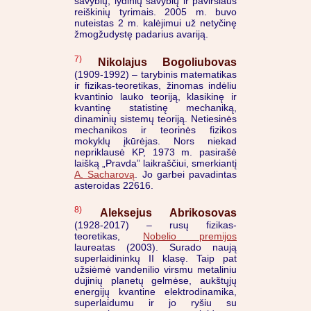
savybių, lydinių savybių ir paviršiaus
reiškinių tyrimais. 2005 m. buvo
nuteistas 2 m. kalėjimui už netyčinę
žmogžudystę padarius avariją.
7)
Nikolajus Bogoliubovas
(1909-1992) – tarybinis matematikas
ir fizikas-teoretikas, žinomas indėliu
kvantinio lauko teoriją, klasikinę ir
kvantinę statistinę mechaniką,
dinaminių sistemų teoriją. Netiesinės
mechanikos ir teorinės fizikos
mokyklų įkūrėjas. Nors niekad
nepriklausė KP, 1973 m. pasirašė
laišką „Pravda” laikraščiui, smerkiantį
A. Sacharovą
. Jo garbei pavadintas
asteroidas 22616.
8)
Aleksejus Abrikosovas
(1928-2017) – rusų fizikas-
teoretikas,
Nobelio premijos
laureatas (2003). Surado naują
superlaidininkų II klasę. Taip pat
užsiėmė vandenilio virsmu metaliniu
dujinių planetų gelmėse, aukštųjų
energijų kvantine elektrodinamika,
superlaidumu ir jo ryšiu su