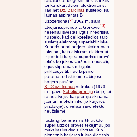
reikalai dar blogesni, nes „sunktis“
tenka iškart dviem elektronams.
Tad net
Dž. Bardinas
nustebo, kai
jaunas aspirantas B.
9)
Džozefsonas
1962 m. šiam
10)
atvejui išsprendė L. Gorkovo
neseniai išvestas lygtis ir teoriškai
nuspėjo, kad dėl koreliacijos tarp
susietų elektronų superlaidininke
Kuperio porai barjero skaidrumas
toks pat, kaip atskiram elektronui.
Ir per tokį barjerą superlaidi srovė
tekės be jokios varžos ir nuostolių,
o jos stiprumas ir kryptis
priklausys tik nuo laipsnio
f
parametro
skirtumo abiejose
barjero pusėse.
B. Džozefsonas
netrukus (1973
m.) gavo
Nobelio premiją
(beje, tai
retas atvejis, kai premija skiriama
jaunam mokslininkui jo karjeros
pradžioje), o vėliau savo efektu
neužsiėmė.
Kadangi barjeras vis tik trukdo
superlaidžios srovės tekėjimui, jos
maksimalus dydis ribotas. Kuo
plonesnis barjeras ir kuo didesnis