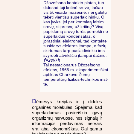
Džozefsono kontakto plotas, tuo
didesnė toji kritinė srovė, tačiau
vis tik visada mažesnė, nei galėtų
tekėti vientisu superlaidininku. O
kas įvyks, jei per kontaktą leisim
srovę, stipresnę už kritinę? Visą
papildomą srovę turės pernešti ne
superlaidus kondensatas, o
įprastiniai elektronai, tad kontakte
susidarys elektros įtampa, o fazių
skirtumas tarp puslaidininkių ims
svyruoti atvirkščiu įtampai dažniu:
f=2eV/h
Tai nestacionarus Džozefsono
efektas, 1965 m. eksperimentiškai
aptiktas Charkovo Žemų
temperatūrų fizikos-technikos inst-
te.
D
ėmesys kreiptas ir į dideles
organines molekules. Spėjama, kad
superlaidumas pasireiškia gyvų
organizmų nervuose, nes signalų ir
informacijos perdavimas nervais
yra labai ekonomiškas. Gal gamta