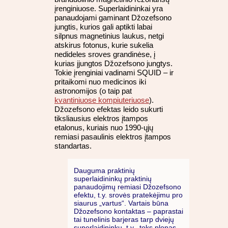
įrenginiuose. Superlaidininkai yra
panaudojami gaminant Džozefsono
jungtis, kurios gali aptikti labai
silpnus magnetinius laukus, netgi
atskirus fotonus, kurie sukelia
nedideles sroves grandinėse, į
kurias įjungtos Džozefsono jungtys.
Tokie įrenginiai vadinami SQUID – ir
pritaikomi nuo medicinos iki
astronomijos (o taip pat
kvantiniuose kompiuteriuose
).
Džozefsono efektas leido sukurti
tiksliausius elektros įtampos
etalonus, kuriais nuo 1990-ųjų
remiasi pasaulinis elektros įtampos
standartas.
Dauguma praktinių
superlaidininkų praktinių
panaudojimų remiasi Džozefsono
efektu, t.y. srovės pratekėjimu pro
siaurus „vartus“. Vartais būna
Džozefsono kontaktas – paprastai
tai tunelinis barjeras tarp dviejų
superlaidininkų, t.y., toks plonas