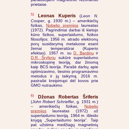
prietaise.
5)
Leonas Kuperis
(
Leon N.
Cooper
, g. 1930 m.) – amerikiečių
fizikas,
Nobelio premijos
laureatas
(1972). Pagrindiniai darbai iš kietojo
kūno fizikos, superlaidumo, fizikos
filosofijos. 1956 m. atrado elektronų
porų susidarymą metaluose esant
žemai temperatūrai (Kuperio
efektas). 1957 m. su
D. Bardinu
ir
D.R. Šryferiu
sukūrė superlaidumo
mikroskopinę teoriją, dar žinomą
kaip BCS teorija. Parašė darbų apie
optimizavimo, tiesinio programavimo
metodus ir jų taikymą. 2016 m.
pasirašė kreipimąsi dėl kovos prie
GMO nutraukimo.
6)
Džonas Robertas Šriferis
(
John Robert Schrieffer
, g. 1931 m.)
– amerikiečių fizikas,
Nobelio
premijos
laureatas (1972) už
superlaidumo teoriją. 1964 m. išleido
knygą „Superlaidumo teorija“. Taip
pat užsiima medžiagų magnetinių