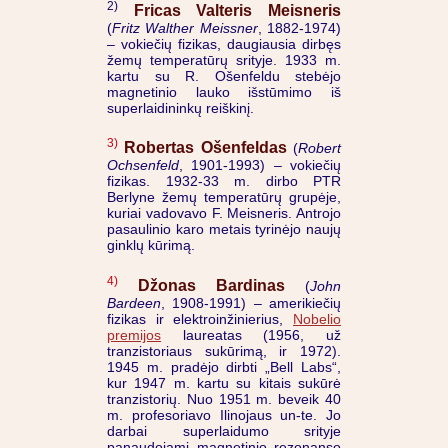
2)
Fricas Valteris Meisneris
(
Fritz Walther Meissner
, 1882-1974)
– vokiečių fizikas, daugiausia dirbęs
žemų temperatūrų srityje. 1933 m.
kartu su R. Ošenfeldu stebėjo
magnetinio lauko išstūmimo iš
superlaidininkų reiškinį.
3)
Robertas Ošenfeldas
(
Robert
Ochsenfeld
, 1901-1993) – vokiečių
fizikas. 1932-33 m. dirbo PTR
Berlyne žemų temperatūrų grupėje,
kuriai vadovavo F. Meisneris. Antrojo
pasaulinio karo metais tyrinėjo naujų
ginklų kūrimą.
4)
Džonas Bardinas
(
John
Bardeen
, 1908-1991) – amerikiečių
fizikas ir elektroinžinierius,
Nobelio
premijos
laureatas (1956, už
tranzistoriaus sukūrimą, ir 1972).
1945 m. pradėjo dirbti „Bell Labs“,
kur 1947 m. kartu su kitais sukūrė
tranzistorių. Nuo 1951 m. beveik 40
m. profesoriavo Ilinojaus un-te. Jo
darbai superlaidumo srityje
panaudojami magnetinio rezonanso