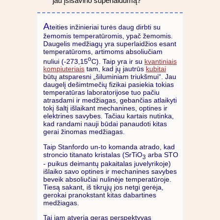
jau įsisavino superlaidumą?
A
teities inžinieriai turės daug dirbti su
žemomis temperatūromis, ypač žemomis.
Daugelis medžiagų yra superlaidžios esant
temperatūroms, artimoms absoliučiam
o
nuliui (-273,15
C). Taip yra ir su
kvantiniais
kompiuteriais
tam, kad jų jautrūs
kubitai
būtų atsparesni „šiluminiam triukšmui“. Jau
daugelį dešimtmečių fizikai pasiekia tokias
temperatūras laboratorijose tuo pačiu
atrasdami ir medžiagas, gebančias atlaikyti
tokį šaltį išlaikant mechanines, optines ir
elektrines savybes. Tačiau kartais nutinka,
kad randami nauji būdai panaudoti kitas
gerai žinomas medžiagas.
Taip Stanfordo un-to komanda atrado, kad
stroncio titanato kristalas (SrTiO
arba STO
3
- puikus deimantų pakaitalas juvelyrikoje)
išlaiko savo optines ir mechanines savybes
beveik absoliučiai nulinėje temperatūroje.
Tiesą sakant, iš tikrųjų jos netgi gerėja,
gerokai pranokstant kitas dabartines
medžiagas.
Tai jam atveria geras perspektyvas