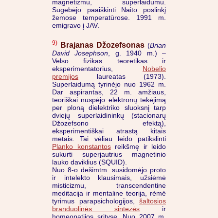
magnetizmu, superlaidumu.
Sugebėjo paaiškinti Naito poslinkį
žemose temperatūrose. 1991 m.
emigravo į JAV.
9)
Brajanas Džozefsonas
(
Brian
David Josephson
, g. 1940 m.) –
Velso fizikas teoretikas ir
eksperimentatorius,
Nobelio
premijos
laureatas (1973).
Superlaidumą tyrinėjo nuo 1962 m.
Dar aspirantas, 22 m. amžiaus,
teoriškai nuspėjo elektronų tekėjimą
per ploną dielektriko sluoksnį tarp
dviejų superlaidininkų (stacionarų
Džozefsono efektą),
eksperimentiškai atrastą kitais
metais. Tai vėliau leido patikslinti
Planko konstantos
reikšmę ir leido
sukurti superjautrius magnetinio
lauko daviklius (SQUID).
Nuo 8-o dešimtm. susidomėjo proto
ir intelekto klausimais, užsiėmė
misticizmu, transcendentine
meditacija ir mentaline teorija, rėmė
tyrimus parapsichologijos,
šaltosios
branduolinės sintezės
ir
homeopatijos srityse. Nuo 2007 m.