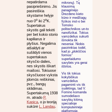
nepatirdama
mikronų). Tą
pasipriešinimo. Jis
klausimą
panagrinėjo
pasireiškia
Drezdeno kieto
skystame helyje
kūno ir medžiagų
o
o
nuo 0
iki 2
K.
fizikos inst-o bei
Tomsko
Supertakus
politechnikos un-to
skystis gali tekėti
nanofizikai. Tokius
per bet kokio storio
vamzdelius sukurti
kapiliarus ir
išmokta tik
plyšius. Negalima
neseniai. Niobis
pasirinktas todėl,
atšaldyti ar
kad jo „plokščios
sušildyti vienos
formos“
supertakaus
superlaidumo
skysčio dalies,
savybės yra gerai
nes skystis iškart
ištirtos.
maišosi. Tokiuose
Vis tik tokius
skysčiuose vyksta
kokybiškus
įdomūs reiškiniai,
vamzdelius
pvz., bangų
pagaminti vis tik
sklidimas.
sudėtinga, tad V.
Fomino komanda
Supertakumą 1938
sumodeliavo
m. atrado
P.
savybių kitimą
Kapica
, o jo teoriją
specialioje
sukūrė
L. Landau
.
kompiuterinėje
platformoje.