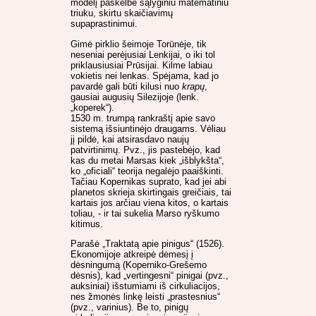
modelį paskelbė sąlyginiu matematiniu
triuku, skirtu skaičiavimų
supaprastinimui.
Gimė pirklio šeimoje Torūnėje, tik
neseniai perėjusiai Lenkijai, o iki tol
priklausiusiai Prūsijai. Kilme labiau
vokietis nei lenkas. Spėjama, kad jo
pavardė gali būti kilusi nuo
krapų
,
gausiai augusių Silezijoje (lenk.
„koperek“).
1530 m. trumpą rankraštį apie savo
sistemą išsiuntinėjo draugams. Vėliau
jį pildė, kai atsirasdavo naujų
patvirtinimų. Pvz., jis pastebėjo, kad
kas du metai Marsas kiek „išblykšta“,
ko „oficiali“ teorija negalėjo paaiškinti.
Tačiau Kopernikas suprato, kad jei abi
planetos skrieja skirtingais greičiais, tai
kartais jos arčiau viena kitos, o kartais
toliau, - ir tai sukelia Marso ryškumo
kitimus.
Parašė „Traktatą apie pinigus“ (1526).
Ekonomijoje atkreipė dėmesį į
dėsningumą (Koperniko-Grešemo
dėsnis), kad „vertingesni“ pinigai (pvz.,
auksiniai) išstumiami iš cirkuliacijos,
nes žmonės linkę leisti „prastesnius“
(pvz., varinius). Be to, pinigų