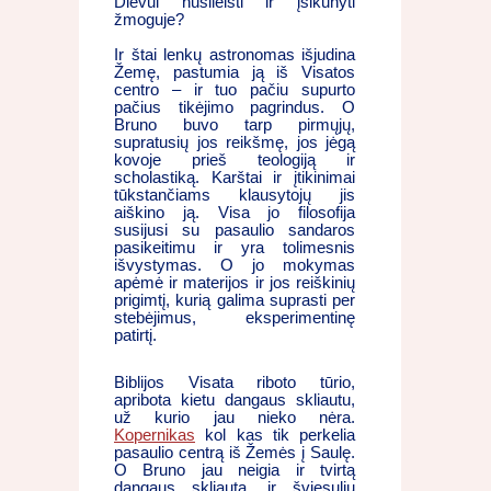
Dievui nusileisti ir įsikūnyti
žmoguje?
Ir štai lenkų astronomas išjudina
Žemę, pastumia ją iš Visatos
centro – ir tuo pačiu supurto
pačius tikėjimo pagrindus. O
Bruno buvo tarp pirmųjų,
supratusių jos reikšmę, jos jėgą
kovoje prieš teologiją ir
scholastiką. Karštai ir įtikinimai
tūkstančiams klausytojų jis
aiškino ją. Visa jo filosofija
susijusi su pasaulio sandaros
pasikeitimu ir yra tolimesnis
išvystymas. O jo mokymas
apėmė ir materijos ir jos reiškinių
prigimtį, kurią galima suprasti per
stebėjimus, eksperimentinę
patirtį.
Biblijos Visata riboto tūrio,
apribota kietu dangaus skliautu,
už kurio jau nieko nėra.
Kopernikas
kol kas tik perkelia
pasaulio centrą iš Žemės į Saulę.
O Bruno jau neigia ir tvirtą
dangaus skliautą, ir šviesulių