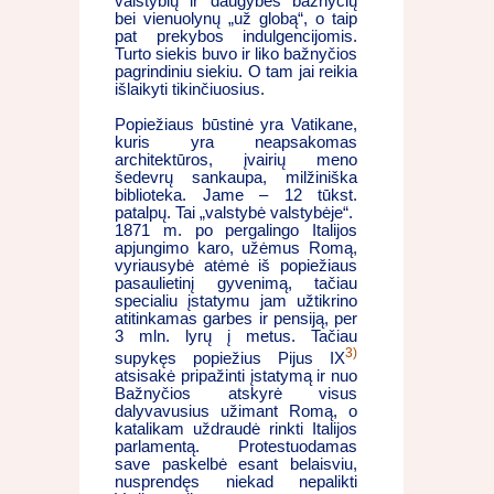
valstybių ir daugybės bažnyčių
bei vienuolynų „už globą“, o taip
pat prekybos indulgencijomis.
Turto siekis buvo ir liko bažnyčios
pagrindiniu siekiu. O tam jai reikia
išlaikyti tikinčiuosius.
Popiežiaus būstinė yra Vatikane,
kuris yra neapsakomas
architektūros, įvairių meno
šedevrų sankaupa, milžiniška
biblioteka. Jame – 12 tūkst.
patalpų. Tai „valstybė valstybėje“.
1871 m. po pergalingo Italijos
apjungimo karo, užėmus Romą,
vyriausybė atėmė iš popiežiaus
pasaulietinį gyvenimą, tačiau
specialiu įstatymu jam užtikrino
atitinkamas garbes ir pensiją, per
3 mln. lyrų į metus. Tačiau
3)
supykęs popiežius Pijus IX
atsisakė pripažinti įstatymą ir nuo
Bažnyčios atskyrė visus
dalyvavusius užimant Romą, o
katalikam uždraudė rinkti Italijos
parlamentą. Protestuodamas
save paskelbė esant belaisviu,
nusprendęs niekad nepalikti