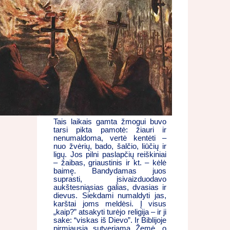
Tais laikais gamta žmogui buvo
tarsi pikta pamotė: žiauri ir
nenumaldoma, vertė kentėti –
nuo žvėrių, bado, šalčio, liūčių ir
ligų. Jos pilni paslapčių reiškiniai
– žaibas, griaustinis ir kt. – kėlė
baimę. Bandydamas juos
suprasti, įsivaizduodavo
aukštesniąsias galias, dvasias ir
dievus. Siekdami numaldyti jas,
karštai joms meldėsi. Į visus
„kaip?” atsakyti turėjo religija – ir ji
sake: “viskas iš Dievo”. Ir Biblijoje
pirmiausia sutveriama Žemė, o