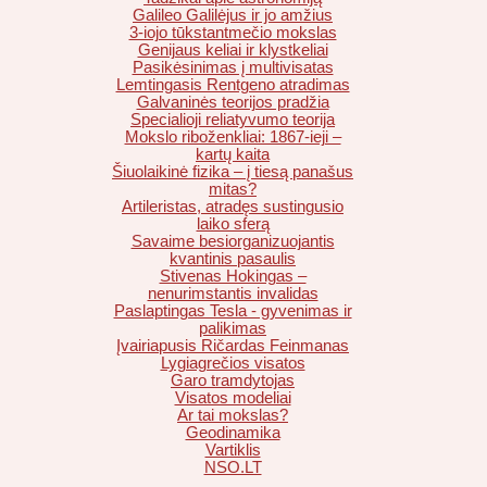
Galileo Galilėjus ir jo amžius
3-iojo tūkstantmečio mokslas
Genijaus keliai ir klystkeliai
Pasikėsinimas į multivisatas
Lemtingasis Rentgeno atradimas
Galvaninės teorijos pradžia
Specialioji reliatyvumo teorija
Mokslo riboženkliai: 1867-ieji –
kartų kaita
Šiuolaikinė fizika – į tiesą panašus
mitas?
Artileristas, atradęs sustingusio
laiko sferą
Savaime besiorganizuojantis
kvantinis pasaulis
Stivenas Hokingas –
nenurimstantis invalidas
Paslaptingas Tesla - gyvenimas ir
palikimas
Įvairiapusis Ričardas Feinmanas
Lygiagrečios visatos
Garo tramdytojas
Visatos modeliai
Ar tai mokslas?
Geodinamika
Vartiklis
NSO.LT