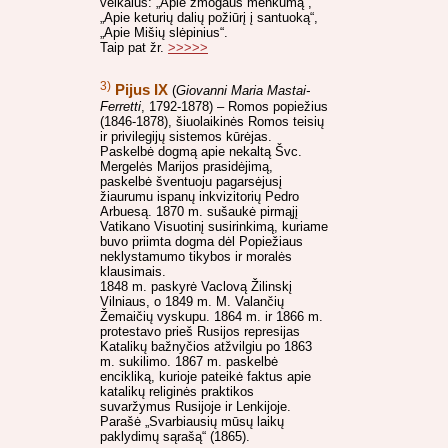
veikalus: „Apie žmogaus menkumą“,
„Apie keturių dalių požiūrį į santuoką“,
„Apie Mišių slėpinius“.
Taip pat žr.
>>>>>
3)
Pijus IX
(
Giovanni Maria Mastai-
Ferretti
, 1792-1878) – Romos popiežius
(1846-1878), šiuolaikinės Romos teisių
ir privilegijų sistemos kūrėjas.
Paskelbė dogmą apie nekaltą Švc.
Mergelės Marijos prasidėjimą,
paskelbė šventuoju pagarsėjusį
žiaurumu ispanų inkvizitorių Pedro
Arbuesą. 1870 m. sušaukė pirmąjį
Vatikano Visuotinį susirinkimą, kuriame
buvo priimta dogma dėl Popiežiaus
neklystamumo tikybos ir moralės
klausimais.
1848 m. paskyrė Vaclovą Žilinskį
Vilniaus, o 1849 m. M. Valančių
Žemaičių vyskupu. 1864 m. ir 1866 m.
protestavo prieš Rusijos represijas
Katalikų bažnyčios atžvilgiu po 1863
m. sukilimo. 1867 m. paskelbė
encikliką, kurioje pateikė faktus apie
katalikų religinės praktikos
suvaržymus Rusijoje ir Lenkijoje.
Parašė „Svarbiausių mūsų laikų
paklydimų sąrašą“ (1865).