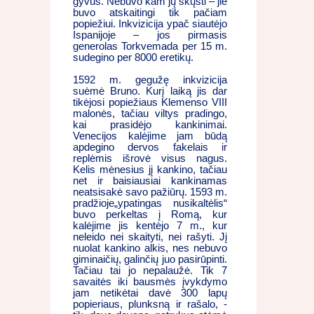
gyvus. Nebuvo kam jų skųsti – jie
buvo atskaitingi tik pačiam
popiežiui. Inkvizicija ypač siautėjo
Ispanijoje – jos pirmasis
generolas Torkvemada per 15 m.
sudegino per 8000 eretikų.
1592 m. gegužę inkvizicija
suėmė Bruno. Kurį laiką jis dar
tikėjosi popiežiaus Klemenso VIII
malonės, tačiau viltys pradingo,
kai prasidėjo kankinimai.
Venecijos kalėjime jam būdą
apdegino dervos fakelais ir
replėmis išrovė visus nagus.
Kelis mėnesius jį kankino, tačiau
net ir baisiausiai kankinamas
neatsisakė savo pažiūrų. 1593 m.
pradžioje„ypatingas nusikaltėlis“
buvo perkeltas į Romą, kur
kalėjime jis kentėjo 7 m., kur
neleido nei skaityti, nei rašyti. Jį
nuolat kankino alkis, nes nebuvo
giminaičių, galinčių juo pasirūpinti.
Tačiau tai jo nepalaužė. Tik 7
savaitės iki bausmės įvykdymo
jam netikėtai davė 300 lapų
popieriaus, plunksną ir rašalo, -