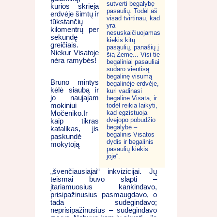
sutverti begalybę
kurios skrieja
pasaulių. Todėl aš
erdvėje šimtų ir
visad tvirtinau, kad
tūkstančių
yra
kilomentrų per
nesuskaičiuojamas
sekundę
kiekis kitų
greičiais.
pasaulių, panašių į
Niekur Visatoje
šią Žemę... Visi tie
nėra ramybės!
begaliniai pasauliai
sudaro vientisą
begalinę visumą
Bruno mintys
begalinėje erdvėje,
kėlė siaubą ir
kuri vadinasi
jo naujajam
begaline Visata, ir
todėl reikia laikyti,
mokiniui
kad egzistuoja
Močeniko.Ir
dvejopo pobūdžio
kaip tikras
begalybė –
katalikas, jis
begalinis Visatos
paskundė
dydis ir begalinis
mokytoją
pasaulių kiekis
joje“.
„švenčiausiajai“ inkvizicijai. Jų
teismai buvo slapti –
įtariamuosius kankindavo,
prisipažinusius pasmaugdavo, o
tada sudegindavo;
neprisipažinusius – sudegindavo