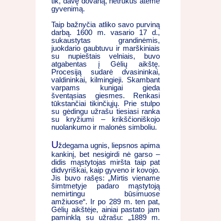
tik, davę dovaną, netrukus atėmė
gyvenimą.
Taip bažnyčia atliko savo purviną
darbą. 1600 m. vasario 17 d.,
sukaustytas grandinėmis,
juokdario gaubtuvu ir marškiniais
su nupieštais velniais, buvo
atgabentas į Gėlių aikštę.
Procesiją sudarė dvasininkai,
valdininkai, kilmingieji. Skambant
varpams kunigai gieda
šventąsias giesmes. Renkasi
tūkstančiai tikinčiųjų. Prie stulpo
su gėdingu užrašu tiesiasi ranka
su kryžiumi – krikščioniškojo
nuolankumo ir malonės simboliu.
U
ždegama ugnis, liepsnos apima
kankinį, bet nesigirdi nė garso –
didis mąstytojas miršta taip pat
didvyriškai, kaip gyveno ir kovojo.
Jis buvo rašęs: „Mirtis viename
šimtmetyje padaro mąstytoją
nemirtingu būsimuose
amžiuose“. Ir po 289 m. ten pat,
Gėlių aikštėje, ainiai pastato jam
paminklą su užrašu: „1889 m.