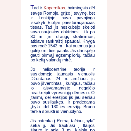
T
ad ir
Kopernikas
, baiminęsis dėl
savęs Romoje, grįžo į tėvynę, bet
ir Lenkijoje buvo pavojinga
išsakyti Biblijai prieštaraujančias
tiesas. Tad jis neskubėjo skelbti
savo naujosios doktrinos – tik po
30 m. jis, draugų skatinimas,
atidavė rankraštį spaudai. Knyga
pasirodė 1543 m., kai autorius jau
gulėjo mirties patale. Jis dar spėjo
gauti pirmąjį egzempliorių, tačiau
po kelių valandų mirė.
Jo heliocentrine teorija ir
susidomėjo jaunasis vienuolis
Džordanas. 24 m. amžiaus jis
buvo įšventintas į kunigus, tačiau
jo laisvamanystė negalėjo
neatkreipti vyresniųjų dėmesio. O
įtarimų dėl erezijos jis jau seniau
buvo susilaukęs. Ir pradedama
„byla“ dėl 130-ies erezijų. Bruno
tenka sprukti iš vienuolyno.
Jis patenka į Romą, tačiau „byla“
seka jį. Jis traukiasi į Italijos
šiaurę ir apie 3 m. klajoja po