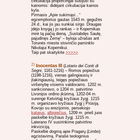
cirkuliacija proporcingai susijusi su
kainomis: didėjant cirkuliacijai kainos
kyla.
Pirmasis „Apie sukimąsi...“
egzempliorius gautas 1543 m. gegužės
24 d., kai jis jau sunkiai sirgo. Draugas
įdėjo knygą į jo rankas – ir Kopernikas
mirė tą pačią dieną. „Sustabdęs Saulę,
pajudinęs Žemę“ – byloja užrašas ant
Torunės mieste stovinčio paminklo
Nikolajui Kopernikui.
Taip pat skaitykite
>>>>>
2)
Inocentas III
(
Lotario dei Conti di
Segni
, 1161-1216) – Romos popiežius
(1198-1216), vienas galingiausių ir
įtakingiausių, teigęs popiežiaus
viršenybę visiems valdovams. 1202 m.
sankcionavo, o 1204 m. patvirtino
Livonijos ordino įkūrimą. 1202-04 m.
surengė Ketvirtąjį kryžiaus žygį. 1215
m. organizavo kryžiaus žygį į Prūsiją.
Kovojo su erezijomis, persekiojo
katarus
,
albigiečius
, 1209 m. prieš juos
paskelbė kryžiaus žygį. 1215 m.
Laterano IV susirinkime patvirtino
inkviziciją.
Paskelbė dogmą apie Pragarų (
Limbo
)
egzistavimą. Parašė teologinius