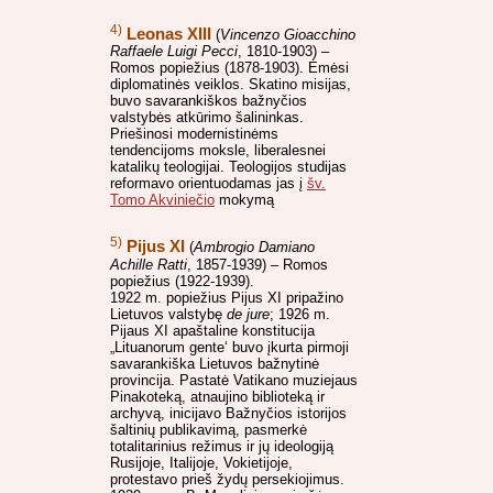
4)
Leonas XIII
(
Vincenzo Gioacchino
Raffaele Luigi Pecci
, 1810-1903) –
Romos popiežius (1878-1903). Ėmėsi
diplomatinės veiklos. Skatino misijas,
buvo savarankiškos bažnyčios
valstybės atkūrimo šalininkas.
Priešinosi modernistinėms
tendencijoms moksle, liberalesnei
katalikų teologijai. Teologijos studijas
reformavo orientuodamas jas į
šv.
Tomo Akviniečio
mokymą
5)
Pijus XI
(
Ambrogio Damiano
Achille Ratti
, 1857-1939) – Romos
popiežius (1922-1939).
1922 m. popiežius Pijus XI pripažino
Lietuvos valstybę
de jure
; 1926 m.
Pijaus XI apaštaline konstitucija
„Lituanorum gente‘ buvo įkurta pirmoji
savarankiška Lietuvos bažnytinė
provincija. Pastatė Vatikano muziejaus
Pinakoteką, atnaujino biblioteką ir
archyvą, inicijavo Bažnyčios istorijos
šaltinių publikavimą, pasmerkė
totalitarinius režimus ir jų ideologiją
Rusijoje, Italijoje, Vokietijoje,
protestavo prieš žydų persekiojimus.