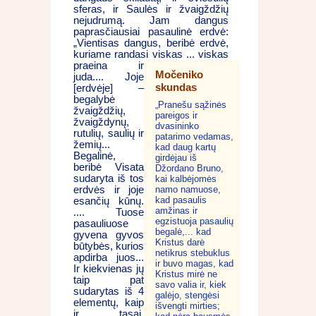
sferas, ir Saulės ir žvaigždžių
nejudrumą. Jam dangus
paprasčiausiai pasaulinė erdvė:
„Vientisas dangus, beribė erdvė,
kuriame randasi
viskas ... viskas
praeina ir
Močeniko
juda.... Joje
skundas
[erdvėje] –
begalybė
„Pranešu sąžinės
žvaigždžių,
pareigos ir
žvaigždynų,
dvasininko
rutulių, saulių ir
patarimo vedamas,
žemių...
kad daug kartų
Begalinė,
girdėjau iš
beribė Visata
Džordano Bruno,
sudaryta iš tos
kai kalbėjomės
erdvės ir joje
namo namuose,
kad pasaulis
esančių kūnų.
amžinas ir
.... Tuose
egzistuoja pasaulių
pasauliuose
begalė,... kad
gyvena gyvos
Kristus darė
būtybės, kurios
netikrus stebuklus
apdirba juos...
ir buvo magas, kad
Ir kiekvienas jų
Kristus mirė ne
taip pat
savo valia ir, kiek
sudarytas iš 4
galėjo, stengėsi
elementų, kaip
išvengti mirties;
ir tasai,