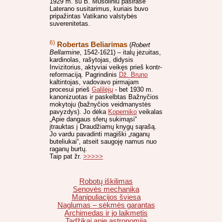
1929 m. su B. Musoliniu pasirašė
Laterano susitarimus, kuriais buvo
pripažintas Vatikano valstybės
suverenitetas.
6)
Robertas Beliarimas
(
Robert
Bellarmine
, 1542-1621) – italų jėzuitas,
kardinolas, rašytojas, didysis
Invizitorius, aktyviai veikęs prieš kontr-
reformaciją. Pagrindinis
Dž. Bruno
kaltintojas, vadovavo pirmajam
procesui prieš
Galilėjų
- bet 1930 m.
kanonizuotas ir paskelbtas Bažnyčios
mokytoju (bažnyčios veidmanystės
pavyzdys). Jo dėka
Koperniko
veikalas
„Apie dangaus sferų sukimąsi“
įtrauktas į Draudžiamų knygų sąrašą.
Jo vardu pavadinti magiški „raganų
buteliukai“, atseit saugoję namus nuo
raganų burtų.
Taip pat žr.
>>>>>
Robotų iškilimas
Senovės mechanika
Manipuliacijos šviesa
Naglumas – sėkmės garantas
Archimedas ir jo laikmetis
Tadžikai apie astronomiją