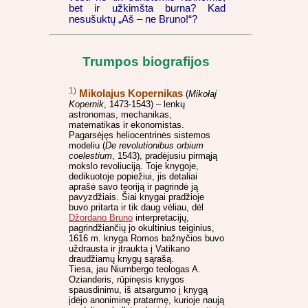
bet ir užkimšta burna? Kad
nesušuktų „Aš – ne Bruno!“?
Trumpos biografijos
1)
Mikolajus Kopernikas
(
Mikołaj
Kopernik
, 1473-1543) – lenkų
astronomas, mechanikas,
matematikas ir ekonomistas.
Pagarsėjęs heliocentrinės sistemos
modeliu (
De revolutionibus orbium
coelestium
, 1543), pradėjusiu pirmąją
mokslo revoliuciją. Toje knygoje,
dedikuotoje popiežiui, jis detaliai
aprašė savo teoriją ir pagrindė ją
pavyzdžiais. Šiai knygai pradžioje
buvo pritarta ir tik daug vėliau, dėl
Džordano Bruno
interpretacijų,
pagrindžiančių jo okultinius teiginius,
1616 m. knyga Romos bažnyčios buvo
uždrausta ir įtraukta į Vatikano
draudžiamų knygų sąrašą.
Tiesa, jau Niurnbergo teologas A.
Ozianderis, rūpinęsis knygos
spausdinimu, iš atsargumo į knygą
įdėjo anoniminę pratarmę, kurioje naują