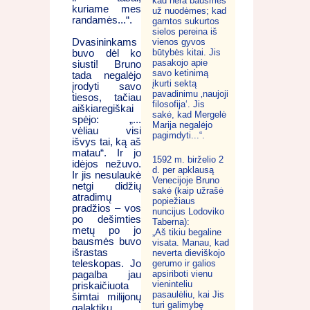
kad nėra bausmės
kuriame mes
už nuodėmes; kad
randamės...“.
gamtos sukurtos
sielos pereina iš
Dvasininkams
vienos gyvos
būtybės kitai. Jis
buvo dėl ko
pasakojo apie
siusti! Bruno
savo ketinimą
tada negalėjo
įkurti sektą
įrodyti savo
pavadinimu ‚naujoji
tiesos, tačiau
filosofija‘. Jis
aiškiaregiškai
sakė, kad Mergelė
spėjo: „...
Marija negalėjo
vėliau visi
pagimdyti...“.
išvys tai, ką aš
matau“. Ir jo
1592 m. birželio 2
idėjos nežuvo.
d. per apklausą
Ir jis nesulaukė
Venecijoje Bruno
netgi didžių
sakė (kaip užrašė
atradimų
popiežiaus
pradžios – vos
nuncijus Lodoviko
po dešimties
Taberna):
metų po jo
„Aš tikiu begaline
bausmės buvo
visata. Manau, kad
išrastas
neverta dieviškojo
teleskopas. Jo
gerumo ir galios
apsiriboti vienu
pagalba jau
vieninteliu
priskaičiuota
pasaulėliu, kai Jis
šimtai milijonų
turi galimybę
galaktikų,