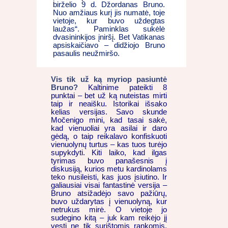
birželio 9 d. Džordanas Bruno.
Nuo amžiaus kurį jis numatė, toje
vietoje, kur buvo uždegtas
laužas“. Paminklas sukėlė
dvasininkijos įniršį. Bet Vatikanas
apsiskaičiavo – didžiojo Bruno
pasaulis neužmiršo.
Vis tik už ką myriop pasiuntė
Bruno?
Kaltinime pateikti 8
punktai – bet už ką nuteistas mirti
taip ir neaišku. Istorikai išsako
kelias versijas. Savo skunde
Močenigo mini, kad tasai sakė,
kad vienuoliai yra asilai ir daro
gėdą, o taip reikalavo konfiskuoti
vienuolynų turtus – kas tuos turėjo
supykdyti. Kiti laiko, kad ilgas
tyrimas buvo panašesnis į
diskusiją, kurios metu kardinolams
teko nusileisti, kas juos įsiutino. Ir
galiausiai visai fantastinė versija –
Bruno atsižadėjo savo pažiūrų,
buvo uždarytas į vienuolyną, kur
netrukus mirė. O vietoje jo
sudegino kitą – juk kam reikėjo jį
vesti ne tik surištomis rankomis,