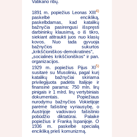
Vatikano ribų.
4)
1891 m. popiežius Leonas XIII
paskelbė encikliką,
paskelbdamas, kad katalikų
bažnyčia pasirengusi išspręsti
darbininkų klausimą, o iš tikro,
siekiant atitraukti juos nuo klasių
kovos. Nuo tada gyvuoja
bažnyčios sukurtos
„krikščioniškos-demokratinės“,
„socialinės krikščioniškos“ ir pan.
organizacijos.
5)
1929 m. popiežius Pijus XI
susitarė su Musoliniu, pagal kurį
katalikų bažnyčiai skiriama
privilegijuota padėtis Italijoje ir
finansinė parama: 750 mln. lirų
pinigais ir 1 mlrd. lirų vertybiniais
dokumentais. Popiežiaus
nurodymu bažnyčios Vokietijoje
parėmė fašistinę vyriausybę, o
Austrijoje vadovavo fašistinio
pobūdžio diktatūrai. Palaikė
popiežius ir Franką Ispanijoje. O
1936 m. paskelbė specialią
encikliką prieš komunizmą.