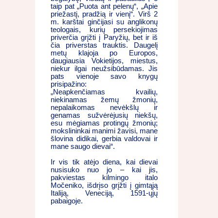
taip pat „Puota ant pelenų“, „Apie
priežastį, pradžią ir vienį“. Virš 2
m. karštai ginčijasi su anglikonų
teologais, kurių persekiojimas
priverčia grįžti į Paryžių, bet ir iš
čia priverstas trauktis. Daugelį
metų klajoja po Europos,
daugiausia Vokietijos, miestus,
niekur ilgai neužsibūdamas. Jis
pats vienoje savo knygų
prisipažino:
„Neapkenčiamas kvailių,
niekinamas žemų žmonių,
nepalaikomas nevėkšlų ir
genamas sužvėrėjusių niekšų,
esu mėgiamas protingų žmonių;
mokslininkai manimi žavisi, mane
šlovina didikai, gerbia valdovai ir
mane saugo dievai“.
Ir vis tik atėjo diena, kai dievai
nusisuko nuo jo – kai jis,
pakviestas kilmingo italo
Močeniko, išdrįso grįžti į gimtąją
Italiją, Veneciją, 1591-ųjų
pabaigoje.