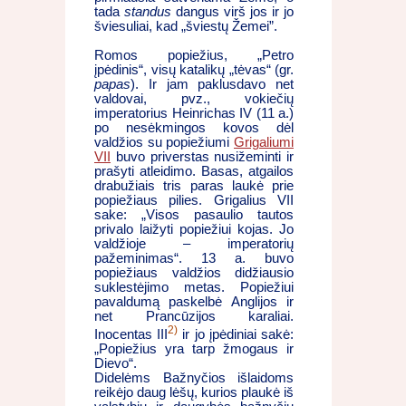
tada
standus
dangus virš jos ir jo
šviesuliai, kad „šviestų Žemei”.
Romos popiežius, „Petro
įpėdinis“, visų katalikų „tėvas“ (gr.
papas
). Ir jam paklusdavo net
valdovai, pvz., vokiečių
imperatorius Heinrichas IV (11 a.)
po nesėkmingos kovos dėl
valdžios su popiežiumi
Grigaliumi
VII
buvo priverstas nusižeminti ir
prašyti atleidimo. Basas, atgailos
drabužiais tris paras laukė prie
popiežiaus pilies. Grigalius VII
sake: „Visos pasaulio tautos
privalo laižyti popiežiui kojas. Jo
valdžioje – imperatorių
pažeminimas“. 13 a. buvo
popiežiaus valdžios didžiausio
suklestėjimo metas. Popiežiui
pavaldumą paskelbė Anglijos ir
net Prancūzijos karaliai.
2)
Inocentas III
ir jo įpėdiniai sakė:
„Popiežius yra tarp žmogaus ir
Dievo“.
Didelėms Bažnyčios išlaidoms
reikėjo daug lėšų, kurios plaukė iš