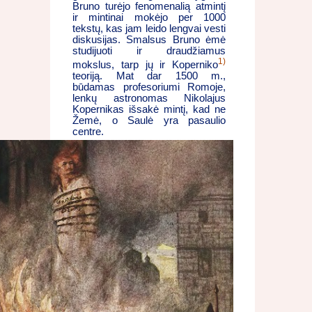
Bruno turėjo fenomenalią atmintį
ir mintinai mokėjo per 1000
tekstų, kas jam leido lengvai vesti
diskusijas. Smalsus Bruno ėmė
studijuoti ir draudžiamus
1)
mokslus, tarp jų ir Koperniko
teoriją. Mat dar 1500 m.,
būdamas profesoriumi Romoje,
lenkų astronomas Nikolajus
Kopernikas išsakė mintį, kad ne
Žemė, o Saulė yra pasaulio
centre.