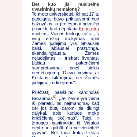
Bet kuo jis nusipelnė
dvasininkų nemalonę?
To meto universitetai, iki pat 17 a.
pabaigos, buvo priklausomi nuo
bažnyčios, o profesoriai privalėjo
prisiekti, kad nepritaria
Koperniko
mintims. Vienas teologų rašė: „Iš
visų erezijų mokymas apie
Žemės judėjimą yra labiausiai
baisi, labiausiai pražūtinga,
skandalingiausia. Žemės
nejudėjimas – triskart šventas.
Labiau pakenčiami
samprotavimai prieš sielos
nemirtingumą, Dievo buvimą ar
Kristaus įsikūnijimą nei Žemės
judėjimo įrodinėjimas“.
Priežastį paaiškino kardinolas
6)
Beliarimas
: „Jei Žemė yra viena
iš planetų, tai neįmanoma, kad
dėl jos būtų daromi tie didingi
dalykai, apie kuriuos moko
krikščionių tikėjimas“. Taigi, ir
žmogus pasitraukia iš Visatos
centro ir, galbūt, čia ne vienintelė
gyvybė. Bet tada koks tikslas