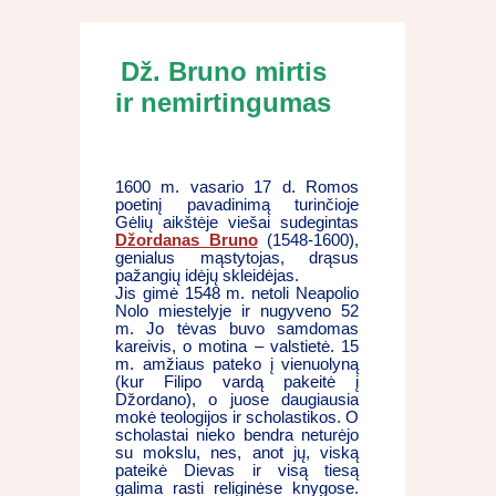
Dž. Bruno mirtis
ir nemirtingumas
1600 m. vasario 17 d. Romos
poetinį pavadinimą turinčioje
Gėlių aikštėje viešai sudegintas
Džordanas Bruno
(1548-1600),
genialus mąstytojas, drąsus
pažangių idėjų skleidėjas.
Jis gimė 1548 m. netoli Neapolio
Nolo miestelyje ir nugyveno 52
m. Jo tėvas buvo samdomas
kareivis, o motina – valstietė. 15
m. amžiaus pateko į vienuolyną
(kur Filipo vardą pakeitė į
Džordano), o juose daugiausia
mokė teologijos ir scholastikos. O
scholastai nieko bendra neturėjo
su mokslu, nes, anot jų, viską
pateikė Dievas ir visą tiesą
galima rasti religinėse knygose.