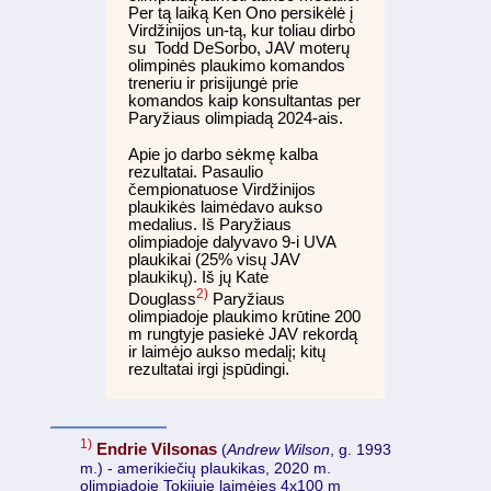
Per tą laiką Ken Ono persikėlė į
Virdžinijos un-tą, kur toliau dirbo
su Todd DeSorbo, JAV moterų
olimpinės plaukimo komandos
treneriu ir prisijungė prie
komandos kaip konsultantas per
Paryžiaus olimpiadą 2024-ais.
Apie jo darbo sėkmę kalba
rezultatai. Pasaulio
čempionatuose Virdžinijos
plaukikės laimėdavo aukso
medalius. Iš Paryžiaus
olimpiadoje dalyvavo 9-i UVA
plaukikai (25% visų JAV
plaukikų). Iš jų Kate
2)
Douglass
Paryžiaus
olimpiadoje plaukimo krūtine 200
m rungtyje pasiekė JAV rekordą
ir laimėjo aukso medalį; kitų
rezultatai irgi įspūdingi.
1)
Endrie Vilsonas
(
Andrew Wilson
, g. 1993
m.) - amerikiečių plaukikas, 2020 m.
olimpiadoje Tokijuje laimėjęs 4x100 m