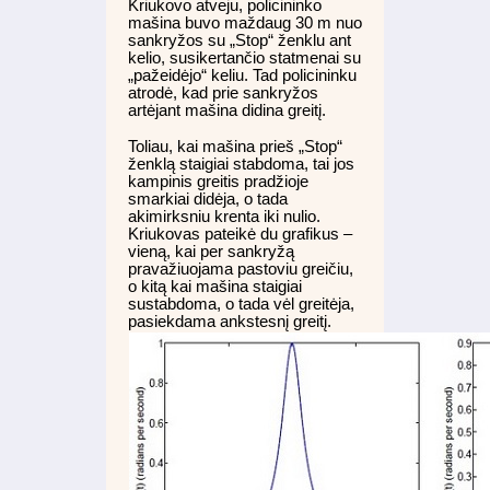
Kriukovo atveju, policininko
mašina buvo maždaug 30 m nuo
sankryžos su „Stop“ ženklu ant
kelio, susikertančio statmenai su
„pažeidėjo“ keliu. Tad policininku
atrodė, kad prie sankryžos
artėjant mašina didina greitį.
Toliau, kai mašina prieš „Stop“
ženklą staigiai stabdoma, tai jos
kampinis greitis pradžioje
smarkiai didėja, o tada
akimirksniu krenta iki nulio.
Kriukovas pateikė du grafikus –
vieną, kai per sankryžą
pravažiuojama pastoviu greičiu,
o kitą kai mašina staigiai
sustabdoma, o tada vėl greitėja,
pasiekdama ankstesnį greitį.