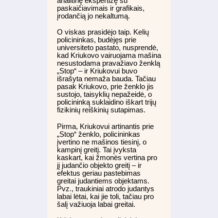
analitinę ekspertizę su
paskaičiavimais ir grafikais,
įrodančią jo nekaltumą.
O viskas prasidėjo taip. Kelių
policininkas, budėjęs prie
universiteto pastato, nusprendė,
kad Kriukovo vairuojama mašina
nesustodama pravažiavo ženklą
„Stop“ – ir Kriukovui buvo
išrašyta nemaža bauda. Tačiau
pasak Kriukovo, prie ženklo jis
sustojo, taisyklių nepažeidė, o
policininką suklaidino iškart trijų
fizikinių reiškinių sutapimas.
Pirma, Kriukovui artinantis prie
„Stop“ ženklo, policininkas
įvertino ne mašinos tiesinį, o
kampinį greitį. Tai įvyksta
kaskart, kai žmonės vertina pro
jį judančio objekto greitį – ir
efektus geriau pastebimas
greitai judantiems objektams.
Pvz., traukiniai atrodo judantys
labai lėtai, kai jie toli, tačiau pro
šalį važiuoja labai greitai.