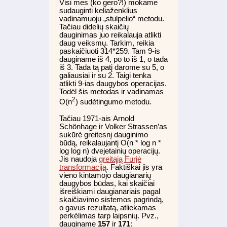
Visi mes (ko gero?!) mokame
sudauginti keliaženklius
vadinamuoju „stulpelio“ metodu.
Tačiau didelių skaičių
dauginimas juo reikalauja atlikti
daug veiksmų. Tarkim, reikia
paskaičiuoti 314*259. Tam 9-is
dauginame iš 4, po to iš 1, o tada
iš 3. Tada tą patį darome su 5, o
galiausiai ir su 2. Taigi tenka
atlikti 9-ias daugybos operacijas.
Todėl šis metodas ir vadinamas
2
O(n
) sudėtingumo metodu.
Tačiau 1971-ais Arnold
Schönhage ir Volker Strassen’as
sukūrė greitesnį dauginimo
būdą, reikalaujantį O(n * log n *
log log n) dvejetainių operacijų.
Jis naudoja
greitąją Furjė
transformaciją
. Faktiškai jis yra
vieno kintamojo daugianarių
daugybos būdas, kai skaičiai
išreiškiami daugianariais pagal
skaičiavimo sistemos pagrindą,
o gavus rezultatą, atliekamas
perkėlimas tarp laipsnių. Pvz.,
dauginame
157
ir
171
: