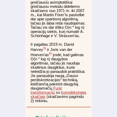
greičiausiu asimptotiškai
greičiausiu metodu dideliems
skaičiams nuo 1971 m. iki 2007
m., kai Martin Fürer’is paskelbė
dar apie spartesnį algoritmą,
tačiau jis labai retai naudojamas.
Tačiau vis dar išliko O(n * log n)
operacijų siekis, kurį numatė A.
Schönhage ir V. Strassen’as.
Ir pagaliau 2019 m. David
3)
Harvey
ir Joris van der
4)
Hoeven’as
įrodė, kad galimas
O(n * log n) daugybos
algoritmas, tačiau jis naudoja
skaitinius daugiklius, kurie
neleidžia jo panaudoti praktiškai.
Jis panaudoja naują „Gauso
perdiskretizacijos“ techniką,
leidžiančią pakeisti daugybą
daugiamačių
Furjė
transformacijų
su
kompleksiniais
skaičiais
(skaičiavimo pagrindu
2) rinkiniu.