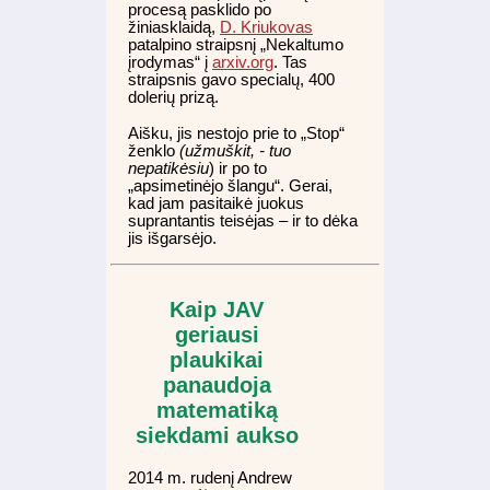
procesą pasklido po
žiniasklaidą,
D. Kriukovas
patalpino straipsnį „Nekaltumo
įrodymas“ į
arxiv.org
. Tas
straipsnis gavo specialų, 400
dolerių prizą.
Aišku, jis nestojo prie to „Stop“
ženklo
(užmuškit, - tuo
nepatikėsiu
) ir po to
„apsimetinėjo šlangu“. Gerai,
kad jam pasitaikė juokus
suprantantis teisėjas – ir to dėka
jis išgarsėjo.
Kaip JAV
geriausi
plaukikai
panaudoja
matematiką
siekdami aukso
2014 m. rudenį Andrew