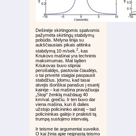
Dešinėje skirtingomis spalvomis
pažymėta skirtingų stabdymų
pobūdis. Mėlyna linija su
aukščiausiais pikais atitinka
2
stabdymą 10 m/sek.
, kas
Kriukovo mašinai yra techninis
maksimumas. Mat tądien
Kriukovas buvo stipriai
persišaldęs, pastoviai čiaudėjo,
o tai privertė staigiai paspausti
stabdžius. Įdomu, kad tasai
atvejis išoriškai panašus į esantį
kairėje – kai mašina pravažiuoja
„Stop“ ženklą maždaug 40
km/val. greičiu. Ir ten buvo dar
viena mašina, kuri iš dalies
užstojo policininko akiratį – tad
policininkas galėjo ir praleisti tą
trumpą sustojimo intervalą.
Ir teisme tie argumentai suveikė.
O kai žinia apie neįprastą teismo