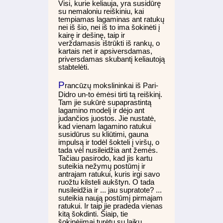
Visi, kurie keliauja, yra susidūrę
su nemaloniu reiškiniu, kai
tempiamas lagaminas ant ratukų
nei iš šio, nei iš to ima šokinėti į
kairę ir dešinę, taip ir
verždamasis ištrūkti iš rankų, o
kartais net ir apsiversdamas,
priversdamas skubantį keliautoją
stabtelėti.
P
rancūzų mokslininkai iš Pari-
Didro un-to ėmėsi tirti tą reiškinį.
Tam jie sukūrė supaprastintą
lagamino modelį ir dėjo ant
judančios juostos. Jie nustatė,
kad vienam lagamino ratukui
susidūrus su kliūtimi, gauna
impulsą ir todėl šokteli į viršų, o
tada vėl nusileidžia ant žemės.
Tačiau pasirodo, kad jis kartu
suteikia nežymų postūmį ir
antrajam ratukui, kuris irgi savo
ruožtu kilsteli aukštyn. O tada
nusileidžia ir ... jau supratote? ...
suteikia naują postūmį pirmajam
ratukui. Ir taip jie pradeda vienas
kitą šokdinti. Šiaip, tie
šokinėjimai turėtų su laiku