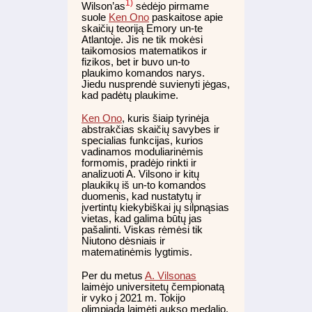
1)
Wilson’as
sėdėjo pirmame
suole
Ken Ono
paskaitose apie
skaičių teoriją Emory un-te
Atlantoje. Jis ne tik mokėsi
taikomosios matematikos ir
fizikos, bet ir buvo un-to
plaukimo komandos narys.
Jiedu nusprendė suvienyti jėgas,
kad padėtų plaukime.
Ken Ono
, kuris šiaip tyrinėja
abstrakčias skaičių savybes ir
specialias funkcijas, kurios
vadinamos moduliarinėmis
formomis, pradėjo rinkti ir
analizuoti A. Vilsono ir kitų
plaukikų iš un-to komandos
duomenis, kad nustatytų ir
įvertintų kiekybiškai jų silpnąsias
vietas, kad galima būtų jas
pašalinti. Viskas rėmėsi tik
Niutono dėsniais ir
matematinėmis lygtimis.
Per du metus
A. Vilsonas
laimėjo universitetų čempionatą
ir vyko į 2021 m. Tokijo
olimpiadą laimėti aukso medalio.