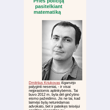
Prieš policiją
pasitelkiant
matematiką
Dmitrijus Kriukovas
išgarsėjo
palyginti neseniai, - ir visai
neįprastomis aplinkybėmis. Tai
buvo 2012 m. byla dėl ginčytino
eismo pažeidimo. Jis ne tai, kad
laimėjo bylą neturėdamas
advokato, bet ir pateikęs teisėjui