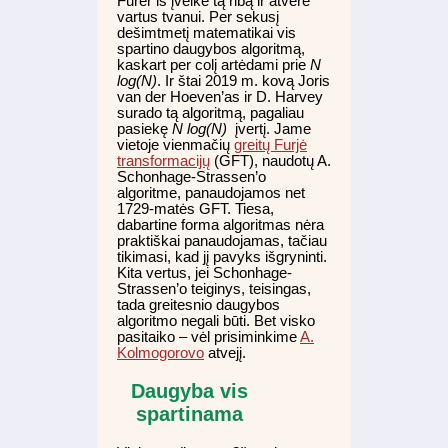
Furer’is įveikė tą ribą ir atvėrė
vartus tvanui. Per sekusį
dešimtmetį matematikai vis
spartino daugybos algoritmą,
kaskart per colį artėdami prie
N
log(N)
. Ir štai 2019 m. kovą Joris
van der Hoeven’as ir D. Harvey
surado tą algoritmą, pagaliau
pasiekę
N log(N)
įvertį. Jame
vietoje vienmačių
greitų Furjė
transformacijų
(GFT), naudotų A.
Schonhage-Strassen’o
algoritme, panaudojamos net
1729-matės GFT. Tiesa,
dabartine forma algoritmas nėra
praktiškai panaudojamas, tačiau
tikimasi, kad jį pavyks išgryninti.
Kita vertus, jei Schonhage-
Strassen’o teiginys, teisingas,
tada greitesnio daugybos
algoritmo negali būti. Bet visko
pasitaiko – vėl prisiminkime
A.
Kolmogorovo
atvejį.
Daugyba vis
spartinama