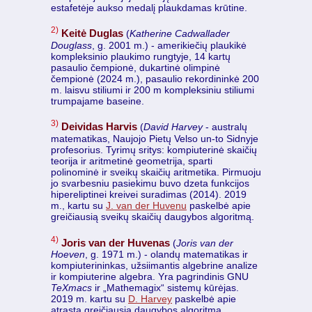
estafetėje aukso medalį plaukdamas krūtine.
2)
Keitė Duglas
(
Katherine Cadwallader
Douglass
, g. 2001 m.) - amerikiečių plaukikė
kompleksinio plaukimo rungtyje, 14 kartų
pasaulio čempionė, dukartinė olimpinė
čempionė (2024 m.), pasaulio rekordininkė 200
m. laisvu stiliumi ir 200 m kompleksiniu stiliumi
trumpajame baseine.
3)
Deividas Harvis
(
David Harvey
- australų
matematikas, Naujojo Pietų Velso un-to Sidnyje
profesorius. Tyrimų sritys: kompiuterinė skaičių
teorija ir aritmetinė geometrija, sparti
polinominė ir sveikų skaičių aritmetika. Pirmuoju
jo svarbesniu pasiekimu buvo dzeta funkcijos
hipereliptinei kreivei suradimas (2014). 2019
m., kartu su
J. van der Huvenu
paskelbė apie
greičiausią sveikų skaičių daugybos algoritmą.
4)
Joris van der Huvenas
(
Joris van der
Hoeven
, g. 1971 m.) - olandų matematikas ir
kompiuterininkas, užsiimantis algebrine analize
ir kompiuterine algebra. Yra pagrindinis GNU
TeXmacs
ir „Mathemagix“ sistemų kūrėjas.
2019 m. kartu su
D. Harvey
paskelbė apie
atrastą greičiausią daugybos algoritmą.