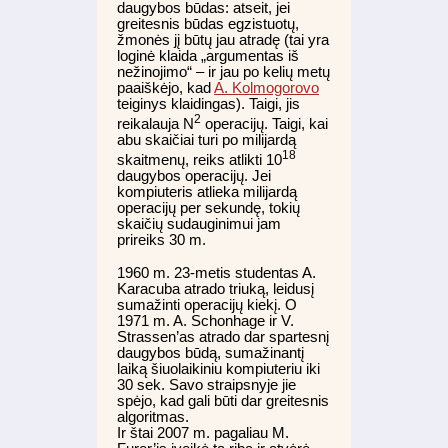
daugybos būdas: atseit, jei
greitesnis būdas egzistuotų,
žmonės jį būtų jau atradę (tai yra
loginė klaida „argumentas iš
nežinojimo“ – ir jau po kelių metų
paaiškėjo, kad
A. Kolmogorovo
teiginys klaidingas). Taigi, jis
2
reikalauja N
operacijų. Taigi, kai
abu skaičiai turi po milijardą
18
skaitmenų, reiks atlikti 10
daugybos operacijų. Jei
kompiuteris atlieka milijardą
operacijų per sekundę, tokių
skaičių sudauginimui jam
prireiks 30 m.
1960 m. 23-metis studentas A.
Karacuba atrado triuką, leidusį
sumažinti operacijų kiekį. O
1971 m. A. Schonhage ir V.
Strassen’as atrado dar spartesnį
daugybos būdą, sumažinantį
laiką šiuolaikiniu kompiuteriu iki
30 sek. Savo straipsnyje jie
spėjo, kad gali būti dar greitesnis
algoritmas.
Ir štai 2007 m. pagaliau M.