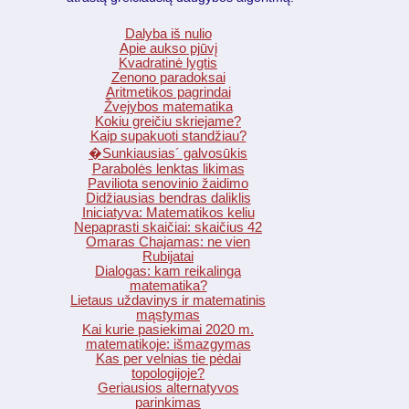
Dalyba iš nulio
Apie aukso pjūvį
Kvadratinė lygtis
Zenono paradoksai
Aritmetikos pagrindai
Žvejybos matematika
Kokiu greičiu skriejame?
Kaip supakuoti standžiau?
�Sunkiausias´ galvosūkis
Parabolės lenktas likimas
Paviliota senovinio žaidimo
Didžiausias bendras daliklis
Iniciatyva: Matematikos keliu
Nepaprasti skaičiai: skaičius 42
Omaras Chajamas: ne vien
Rubijatai
Dialogas: kam reikalinga
matematika?
Lietaus uždavinys ir matematinis
mąstymas
Kai kurie pasiekimai 2020 m.
matematikoje: išmazgymas
Kas per velnias tie pėdai
topologijoje?
Geriausios alternatyvos
parinkimas