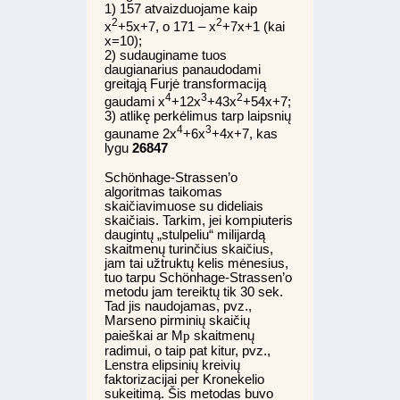
1) 157 atvaizduojame kaip
2
2
x
+5x+7, o 171 – x
+7x+1 (kai
x=10);
2) sudauginame tuos
daugianarius panaudodami
greitąją Furjė transformaciją
4
3
2
gaudami x
+12x
+43x
+54x+7;
3) atlikę perkėlimus tarp laipsnių
4
3
gauname 2x
+6x
+4x+7, kas
lygu
26847
Schönhage-Strassen’o
algoritmas taikomas
skaičiavimuose su dideliais
skaičiais. Tarkim, jei kompiuteris
daugintų „stulpeliu“ milijardą
skaitmenų turinčius skaičius,
jam tai užtruktų kelis mėnesius,
tuo tarpu Schönhage-Strassen’o
metodu jam tereiktų tik 30 sek.
Tad jis naudojamas, pvz.,
Marseno pirminių skaičių
p
paieškai ar M
skaitmenų
radimui, o taip pat kitur, pvz.,
Lenstra elipsinių kreivių
faktorizacijai per Kronekelio
sukeitimą. Šis metodas buvo