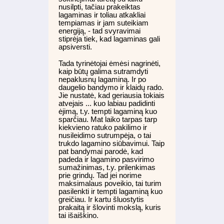
nusilpti, tačiau prakeiktas
lagaminas ir toliau atkakliai
tempiamas ir jam suteikiam
energiją, - tad svyravimai
stiprėja tiek, kad lagaminas gali
apsiversti.
Tada tyrinėtojai ėmėsi nagrinėti,
kaip būtų galima sutramdyti
nepaklusnų lagaminą. Ir po
daugelio bandymo ir klaidų rado.
Jie nustatė, kad geriausia tokiais
atvejais ... kuo labiau padidinti
ėjimą, t.y. tempti lagaminą kuo
sparčiau. Mat laiko tarpas tarp
kiekvieno ratuko pakilimo ir
nusileidimo sutrumpėja, o tai
trukdo lagamino siūbavimui. Taip
pat bandymai parodė, kad
padeda ir lagamino pasvirimo
sumažinimas, t.y. prilenkimas
prie grindų. Tad jei norime
maksimalaus poveikio, tai turim
pasilenkti ir tempti lagaminą kuo
greičiau. Ir kartu šluostytis
prakaitą ir šlovinti mokslą, kuris
tai išaiškino.