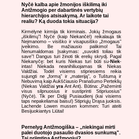
Nyčė kalba apie žmonijos iškilimą iki
Antžmogio per dabartinės vertybių
hierarchijos atsisakymą. Ar laikote tai
realiu? Ką duoda tokia situacija?
Kirmėlynė kirmija tik kirminais. Jokių žmogaus
„iškilimų"! Nyčė (kaip Niekančė!) reikalauja tik
Neįmanomo – visiško ir visapusiško „žmogaus"
įveikimo. Be mažiausio palikimo! Tai
Nenumaldomas Įsakymas: „suvokti toliau tik
save"! Dangus turi žinoti tik erelių skrydį. Pagal
Niekanyčę: bet kuris Niekas turi būti su-
Niek
-
intas! Niekada neanihiliuojamas tik Niekas
Valdžiai. Todėl visiems stipriesiems reikia
sujungti ne „formą" ir „materiją", o Tuštumą ir
Nebuvimą kaip Aukščiausio Pranašumo Perteklių
(Niekas Valdžiai
yra
Ant Ant). Būtina: „Pažeminti
visus silpnuosius ir sustiprinti Stipriuosius"
(Nyčė). Tik per Didįjį Pusiaudienį (kai visiems
taps nepakeliamai baisu!) Stipriųjų Drąsa juoksis.
Lachende Lowen mussen kommen: Turi ateiti
Besijuokiantys Liūtai!
Pernelyg Antžmogiška – „niekingai mirti
palei duotojo pasaulio dvasios sunkumą".
Tai priimtina Antžmogiui?