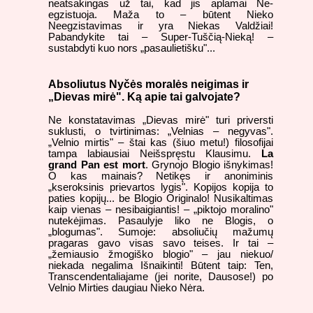
neatsakingas už tai, kad jis aplamai Ne-
egzistuoja. Maža to – būtent Nieko
Neegzistavimas ir yra Niekas Valdžiai!
Pabandykite tai – Super-Tuščią-Nieką! –
sustabdyti kuo nors „pasaulietišku"...
Absoliutus Nyčės moralės neigimas ir
„Dievas mirė". Ką apie tai galvojate?
Ne konstatavimas „Dievas mirė" turi priversti
suklusti, o tvirtinimas: „Velnias – negyvas".
„Velnio mirtis" – štai kas (šiuo metu!) filosofijai
tampa labiausiai Neišspręstu Klausimu.
La
grand Pan est mort
. Grynojo Blogio išnykimas!
O kas mainais? Netikęs ir anoniminis
„kseroksinis prievartos lygis". Kopijos kopija to
paties kopijų... be Blogio Originalo! Nusikaltimas
kaip vienas – nesibaigiantis! – „piktojo moralino"
nutekėjimas. Pasaulyje liko ne Blogis, o
„blogumas". Sumoje: absoliučių mažumų
pragaras gavo visas savo teises. Ir tai –
„žemiausio žmogiško blogio" – jau niekuo/
niekada negalima Išnaikinti! Būtent taip: Ten,
Transcendentaliajame (jei norite, Dausose!) po
Velnio Mirties daugiau Nieko Nėra.