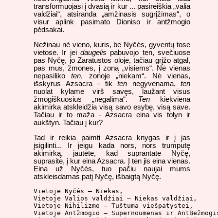
transformuojasi į dvasią ir kur ... pasireiškia „valia
valdžiai“, atsiranda „amžinasis sugrįžimas“, o
visur aplink pasimato Dioniso ir antžmogio
pėdsakai.
Nežinau nė vieno, kuris, be Nyčės, gyventų tose
vietose. Ir jei
daugelis
pabuvojo ten, svečiuose
pas Nyčę, jo Zaratustos oloje, tačiau grįžo atgal,
pas mus, žmones, į zoną „visiems“. Nė vienas
nepasiliko
ten
, zonoje „niekam“. Nė vienas,
išskyrus Azsacra - tik
ten
negyvenama,
ten
nuolat kylame virš savęs, laužant visus
žmogiškuosius „negalima“.
Ten
kiekviena
akimirka atskleidžia visą savo esybę, visą save.
Tačiau ir to maža - Azsacra eina vis tolyn ir
aukštyn. Tačiau į kur?
Tad ir reikia paimti Azsacra knygas ir į jas
įsigilinti... Ir jeigu kada nors, nors trumputę
akimirką, jautėte, kad suprantate Nyčę,
suprasite, į kur eina Azsacra. Į ten jis eina vienas.
Eina už Nyčės, tuo pačiu naujai mums
atskleisdamas patį Nyčę, išbaigtą Nyčę.
Vietoje Nyčės – Niekas,

Vietoje Valios valdžiai – Niekas valdžiai,

Vietoje Nihilizmo – Tuštuma viešpatystei,

Vietoje Antžmogio – Supernoumenas ir AntBežmogis