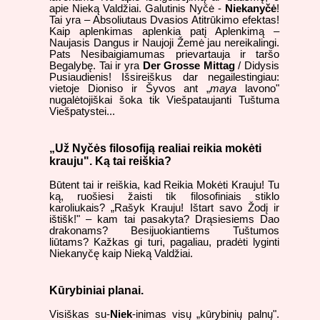
apie Nieką Valdžiai. Galutinis Nyčė -
Niekanyčė
!
Tai yra – Absoliutaus Dvasios Atitrūkimo efektas!
Kaip aplenkimas aplenkia patį Aplenkimą –
Naujasis Dangus ir Naujoji Žemė jau nereikalingi.
Pats Nesibaigiamumas prievartauja ir taršo
Begalybę. Tai ir yra
Der Grosse Mittag
/ Didysis
Pusiaudienis! Išsireiškus dar negailestingiau:
vietoje Dioniso ir Šyvos ant „
maya
lavono"
nugalėtojiškai šoka tik Viešpataujanti Tuštuma
Viešpatystei...
„Už Nyčės filosofiją realiai reikia mokėti
krauju". Ką tai reiškia?
Būtent tai ir reiškia, kad Reikia Mokėti Krauju! Tu
ką, ruošiesi žaisti tik filosofiniais stiklo
karoliukais? „Rašyk Krauju! Ištart savo Žodį ir
ištišk!" – kam tai pasakyta? Drąsiesiems Dao
drakonams? Besijuokiantiems Tuštumos
liūtams? Kažkas gi turi, pagaliau, pradėti lyginti
Niekanyčę kaip Nieką Valdžiai.
Kūrybiniai planai.
Visiškas su-
Niek
-inimas visų „kūrybinių palnų".