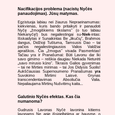
Nacifikacijos problema (nacistų Nyčės
panaudojimas). Jūsų matymas.
Egzistuoja labiau nei žiaurus Nepraeinamumas:
kiekvienas, kuris bando pritaikyti ir panaudoti
Nyčę „žmogiškiems tikslams" (o tuo labiau
Niekanyčę!) bus negailestingai su-
Niek
-intas:
Išskaidytas ir Sunaikintas Be „likučių", Brahmos
dangus, Didžioji Tuštuma, Tamsusis Dao – tai
pačios negailestingiausios Valios Valdžiai
apraiškos. Čia „žmogus" visada Pasmerktas!
Tačiau yra ir Pranašumai: Būti Lavonu dar Iki
savo gimimo – reiškia daugiau Niekada Neturėti
„savo mirusio kūno". Tikrasis Galios gyvenimas
– tai ne Mirties mirimas – tai Jos Didysis Šuolis!
Aukščiausias Supernoumeno Pranašumas
yra
Suvokimo Mirtimi Laisvė. Grynas
transcendentavimas Absoliučia Valia.
Nepaliaujama Mirtinų Nušvitimų kaita...
Galutinio Nyčės efektas. Kas čia
numanoma?
Gudrusis Lavonas Nyčė lavonina kitiems
lavonams Ne apie išsigelbėjimą ar bausmę, o