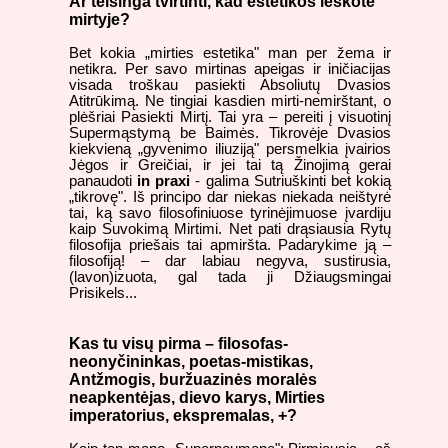
Ar teisinga tvirtinti, kad estetikos ieškote
mirtyje?
Bet kokia „mirties estetika" man per žema ir
netikra. Per savo mirtinas apeigas ir iničiacijas
visada troškau pasiekti Absoliutų Dvasios
Atitrūkimą. Ne tingiai kasdien mirti-nemirštant, o
plėšriai Pasiekti Mirtį. Tai yra – pereiti į visuotinį
Supermąstymą be Baimės. Tikrovėje Dvasios
kiekvieną „gyvenimo iliuziją" persmelkia įvairios
Jėgos ir Greičiai, ir jei tai tą Žinojimą gerai
panaudoti
in praxi
- galima Sutriuškinti bet kokią
„tikrovę". Iš principo dar niekas niekada neištyrė
tai, ką savo filosofiniuose tyrinėjimuose įvardiju
kaip Suvokimą Mirtimi. Net pati drąsiausia Rytų
filosofija priešais tai apmiršta. Padarykime ją –
filosofiją! – dar labiau negyva, sustirusia,
(lavon)izuota, gal tada ji Džiaugsmingai
Prisikels...
Kas tu visų pirma – filosofas-
neonyčininkas, poetas-mistikas,
Antžmogis, buržuazinės moralės
neapkentėjas, dievo karys, Mirties
imperatorius, ekspremalas, +?