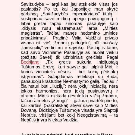
Savižudybė – argi kas jau atskleidė visas jos
paslaptis? Po to, kai Japonijoje man skyrė
garbingą „Savižudybės imperatoriaus" titulą –
sustiprinau savo mirtinų apeigų pavojingumą ir
labai greitai tapau žinomas pasaulyje kaip
„didysis rusų ekstremalas" arba „Mirties
magistras". Tačiau manęs nedomino „minios
pripažinimas". Pradinė Valia Valdžiai privalo
visada eiti virš „žmonių padugnių", būti nuošaly
„tamsuolių" vertinimų ir sąvokų. Paslaptis tame,
kad savo Vidiniame Pasaulyje aš nuolat veikiu
(pažįstu Save!) tik užribiniais greičiais. Pagal
Bodrijarą
: „Tik greitis sukuria Inicijuotąją
Tuštumos Erdvę, kuri savyje gali talpinti Mirtį ir
kurios vienintelis dėsnis – bet kokių pėdsakų
ištrynimas". Sutapdamas refleksija su Buda,
panaudoju kraštutinę Ne-mąstymo galią. Tačiau ir
čia neturi būti „iliuzijų": nėra jokių iniciacijų, nėra
jokios harmonijos, nėra jokių pusiausvyrų ir
atramų. Mirtis niekada nesuteikia vilčių žmogui,
tačiau atmetus „žmogų" – galima priartėti prie to,
kai kartais (Sakrališkai) atveri save kaip Mirties
Dovaną. Didžiojoje Tuštumoje visada yra Slaptoji
Nebūtis, viršijanti bet kokį Neegzistavimą – ta
Nebūtis ir yra Niekas Valdžiai.