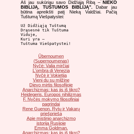
Aš jau sukūriau savo Didžiąją Ribą –
NIEKO
BIBLIJĄ, TUŠTUMOS BIBLIJĄ".
Dabar jau
būtina apreikšti patį Nieką Valdžiai. Pačią
Tuštumą Viešpatystei:
Už Didžiąją Tuštumą

Drąsesnė tik Tuštuma

Viduje,

Kuri yra –

Ṻbernoumen
(Supernoumenas)
Nyčė: Valia mirčiai
L'ombra di Venezia
Nyčė ir Vokietija
Vieni du su milžine
Dievo mirtis filosofijoje
Anarchizmas: kas jis iš tikro?
Heidegeris. Europos nihilizmas
F. Nyčės mokymo filosofiniai
pagrindai
Rene Guenon. Rytų ir Vakarų
priešprieša
Apie mistinio anarchizmo
istoriją Rusijoje
Emma Goldman.
Anarchizmas: kas jis iš tikro?