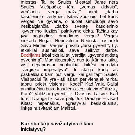
miestas. Tai ne Saulės Miestas! Jame nėra
Saulės Viešpačio; tėra „vergas didysis",
verčiantis „vergą mažąjį" primti „darbo
kasdieninio" vertybes. Kitais žodžiais: bet kuris
vergas Ne gyvena, o nuolat simuliuoja savo
nesibaigiančią „darbo šventę" kasdieninio
„gyvenimo iliuzijos" palaikymo dėka. Tačiau kay
yra
pagrindinis draudimas vergui? Vergas
niekada Negali, Neprivalo ir Nedrįsta pasirinkti
Savo Mirties. Vergas privalo „tarsi gyventi", t.y.
atkakliai susinešioti, save išeikvoti darbe.
Bodrijaras
labai tiksliai tai įvardija: „gyventi atidėtą
gyvenimą". Magnitogorske, nuo jo įkūrimo laikų,
visi nepaprastai nuolankiai laikėsi nurodyto
„vergiško imperatyvo". Ir staiga kartą aš
paskelbiau: kam būti vergu, kai gali tapti Saulės
Viešpačiu! Tai yra - aš iškart, per vieną akimirką,
tapau „priešu visiems". Kodėl? Kad Valia Galiai
anihiliuočiau buko kasdienio „egzistavimo" iliuziją.
Kam? Valdžiai gyventi tik Dvasios Laisve. Kad
turėti Draugą tik save patį. Juk Draugas – visad
Kitas: nepanašus, agresyviai besiskiriantis,
linkęs nušvitančiam Maištui...
Kur riba tarp savižudytės ir tavo
iniciatyvų?