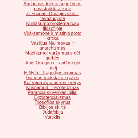
Amžinasis teksto sugrįžimas
poststruktūralizme
Z. Froidas. Dostojevskis ir
tėvažudystė
Kūniškumo problema rusų
filosofijoje
Virš-sąmonė ir mistinio proto
kritika
Vasilijus Nalimovas ir
anarchizmas
Machizmo: varžymasis dėl
garbės
Apie žmogaus ir antžmogio
mirtį
F. Nyčė: Tragedijos gimimas
Gamtos mokslai ir kryžius
Kur veda Zaratustros žvėrys
Krišnamurti ir ezoterizmas
Paranoja skverbiasi giliai
Egzistencializmas
Filosofijos skyrius
Biblijos skiltis
Judafobija
Vartiklis