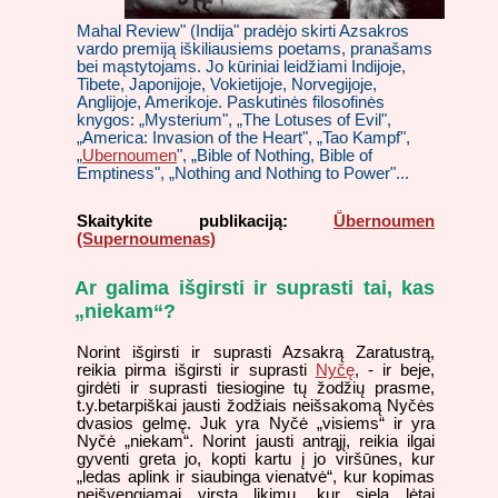
Mahal Review" (Indija" pradėjo skirti Azsakros
vardo premiją iškiliausiems poetams, pranašams
bei mąstytojams. Jo kūriniai leidžiami Indijoje,
Tibete, Japonijoje, Vokietijoje, Norvegijoje,
Anglijoje, Amerikoje. Paskutinės filosofinės
knygos: „Mysterium", „The Lotuses of Evil",
„America: Invasion of the Heart", „Tao Kampf",
„
Ubernoumen
", „Bible of Nothing, Bible of
Emptiness", „Nothing and Nothing to Power"...
Skaitykite publikaciją:
Ṻbernoumen
(Supernoumenas)
Ar galima išgirsti ir suprasti tai, kas
„niekam“?
Norint išgirsti ir suprasti Azsakrą Zaratustrą,
reikia pirma išgirsti ir suprasti
Nyčę
, - ir beje,
girdėti ir suprasti tiesiogine tų žodžių prasme,
t.y.betarpiškai jausti žodžiais neišsakomą Nyčės
dvasios gelmę. Juk yra Nyčė „visiems“ ir yra
Nyčė „niekam“. Norint jausti antrąjį, reikia ilgai
gyventi greta jo, kopti kartu į jo viršūnes, kur
„ledas aplink ir siaubinga vienatvė“, kur kopimas
neišvengiamai virsta likimu, kur siela lėtai