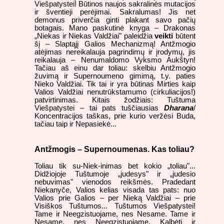
Viešpatystei! Būtinos naujos sakralinės mutacijos
ir šventieji perėjimai. Sakralumas! Jis net
demonus priverčia ginti plakant savo pačių
botagais. Mano paskutinė knyga – Drakonas
„Niekas ir Niekas Valdžiai" paleidžia
veikti
būtent
šį – Slaptąjį Galios Mechanizmą! Antžmogio
atėjimas nereikalauja pagrindimų ir įrodymų, jis
reikalauja – Nenumaldomo Vyksmo Aukštyn!
Tačiau aš einu dar toliau: skelbiu Antžmogio
žuvimą ir Supernoumeno gimimą, t.y. paties
Nieko Valdžiai. Tik tai ir yra būtinas Mirties kaip
Valios Valdžiai nenutrūkstamumo (cirkuliacijos!)
patvirtinimas. Kitais žodžiais: Tuštuma
Viešpatystei – tai pats tuščiausias
Dharana
/
Koncentracijos taškas, prie kurio veržėsi Buda,
tačiau taip ir Nepasiekė...
Antžmogis – Supernoumenas. Kas toliau?
Toliau tik su-Niek-inimas bet kokio „toliau"...
Didžiojoje Tuštumoje „judesys" ir „judesio
nebuvimas" vienodos reikšmės. Pradedant
Niekanyče, Valios kelias visada tas pats: nuo
Valios prie Galios – per Nieką Valdžiai – prie
Visiškos Tuštumos... Tuštumos Viešpatystei!
Tame ir Neegzistuojame, nes Nesame. Tame ir
Nesame, nes Neegzistuojame. Kalbėti ir