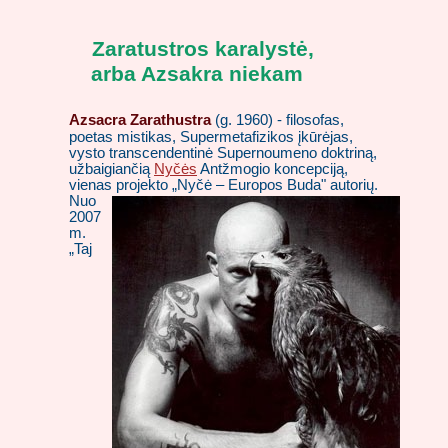
Zaratustros karalystė,
arba Azsakra niekam
Azsacra Zarathustra
(g. 1960) - filosofas,
poetas mistikas, Supermetafizikos įkūrėjas,
vysto transcendentinė Supernoumeno doktriną,
užbaigiančią
Nyčės
Antžmogio koncepciją,
vienas projekto
„Nyčė – Europos Buda" autorių.
Nuo
2007
m.
„Taj