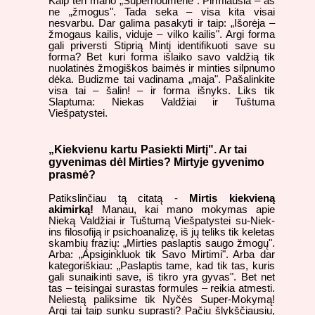
Kaip ten mano „Supernoumene": Pirmiausia – aš
ne „žmogus". Tada seka – visa kita visai
nesvarbu. Dar galima pasakyti ir taip: „Išorėja –
žmogaus kailis, viduje – vilko kailis". Argi forma
gali priversti Stiprią Mintį identifikuoti save su
forma? Bet kuri forma išlaiko savo valdžią tik
nuolatinės žmogiškos baimės ir minties silpnumo
dėka. Budizme tai vadinama „maja". Pašalinkite
visa tai – šalin! – ir forma išnyks. Liks tik
Slaptuma: Niekas Valdžiai ir Tuštuma
Viešpatystei.
„Kiekvienu kartu Pasiekti Mirtį". Ar tai
gyvenimas dėl Mirties? Mirtyje gyvenimo
prasmė?
Patikslinčiau tą citatą -
Mirtis kiekvieną
akimirką!
Manau, kai mano mokymas apie
Nieką Valdžiai ir Tuštumą Viešpatystei su-Niek-
ins filosofiją ir psichoanalizę, iš jų teliks tik keletas
skambių frazių: „Mirties paslaptis saugo žmogų".
Arba: „Apsiginkluok tik Savo Mirtimi". Arba dar
kategoriškiau: „Paslaptis tame, kad tik tas, kuris
gali sunaikinti save, iš tikro yra gyvas". Bet net
tas – teisingai surastas formules – reikia atmesti.
Neliestą paliksime tik Nyčės Super-Mokymą!
Argi tai taip sunku suprasti? Pačiu šlykščiausiu,