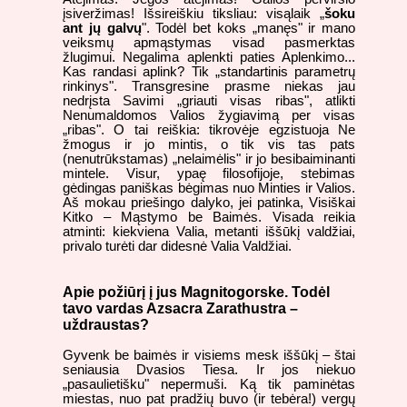
įsiveržimas! Išsireiškiu tiksliau: visąlaik „
šoku
ant jų galvų
". Todėl bet koks „manęs" ir mano
veiksmų apmąstymas visad pasmerktas
žlugimui. Negalima aplenkti paties Aplenkimo...
Kas randasi aplink? Tik „standartinis parametrų
rinkinys". Transgresine prasme niekas jau
nedrįsta Savimi „griauti visas ribas", atlikti
Nenumaldomos Valios žygiavimą per visas
„ribas". O tai reiškia: tikrovėje egzistuoja Ne
žmogus ir jo mintis, o tik vis tas pats
(nenutrūkstamas) „nelaimėlis" ir jo besibaiminanti
mintele. Visur, ypaę filosofijoje, stebimas
gėdingas paniškas bėgimas nuo Minties ir Valios.
Aš mokau priešingo dalyko, jei patinka, Visiškai
Kitko – Mąstymo be Baimės. Visada reikia
atminti: kiekviena Valia, metanti iššūkį valdžiai,
privalo turėti dar didesnė Valia Valdžiai.
Apie požiūrį į jus Magnitogorske. Todėl
tavo vardas Azsacra Zarathustra –
uždraustas?
Gyvenk be baimės ir visiems mesk iššūkį – štai
seniausia Dvasios Tiesa. Ir jos niekuo
„pasaulietišku" nepermuši. Ką tik paminėtas
miestas, nuo pat pradžių buvo (ir tebėra!) vergų