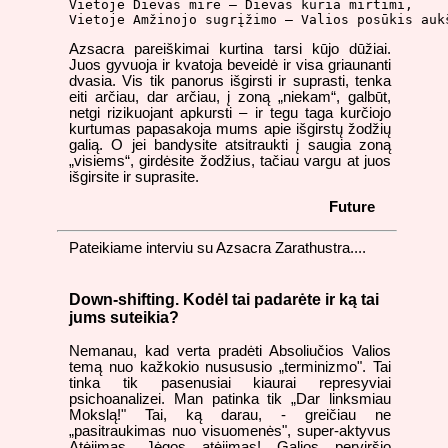
Vietoje Dievas mirė – Dievas kuria mirtimi,

Vietoje Amžinojo sugrįžimo – Valios posūkis auk
Azsacra pareiškimai kurtina tarsi kūjo dūžiai.
Juos gyvuoja ir kvatoja beveidė ir visa griaunanti
dvasia. Vis tik panorus išgirsti ir suprasti, tenka
eiti arčiau, dar arčiau, į zoną „niekam“, galbūt,
netgi rizikuojant apkursti – ir tegu taga kurčiojo
kurtumas papasakoja mums apie išgirstų žodžių
galią. O jei bandysite atsitraukti į saugia zoną
„visiems“, girdėsite žodžius, tačiau vargu at juos
išgirsite ir suprasite.
Future
Pateikiame interviu su Azsacra Zarathustra....
Down-shifting. Kodėl tai padarėte ir ką tai
jums suteikia?
Nemanau, kad verta pradėti Absoliučios Valios
temą nuo kažkokio nusususio „terminizmo". Tai
tinka tik pasenusiai kiaurai represyviai
psichoanalizei. Man patinka tik „Dar linksmiau
Mokslą!" Tai, ką darau, - greičiau ne
„pasitraukimas nuo visuomenės", super-aktyvus
Atėjimas. Jėgos atėjimas! Galios perviršio