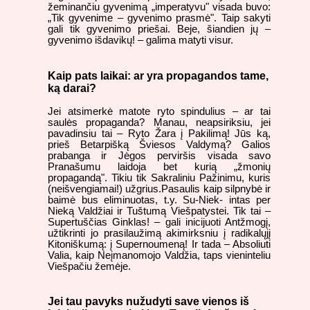
žeminančiu gyvenimą „imperatyvu" visada buvo:
„Tik gyvenime – gyvenimo prasmė". Taip sakyti
gali tik gyvenimo priešai. Beje, šiandien jų –
gyvenimo išdavikų! – galima matyti visur.
Kaip pats laikai: ar yra propagandos tame,
ką darai?
Jei atsimerkė matote ryto spindulius – ar tai
saulės propaganda? Manau, neapsiriksiu, jei
pavadinsiu tai – Ryto Žara į Pakilimą! Jūs ką,
prieš Betarpišką Šviesos Valdymą? Galios
prabanga ir Jėgos perviršis visada savo
Pranašumu laidoja bet kurią „žmonių
propagandą". Tikiu tik Sakraliniu Pažinimu, kuris
(neišvengiamai!) užgrius.Pasaulis kaip silpnybė ir
baimė bus eliminuotas, t.y. Su-Niek- intas per
Nieką Valdžiai ir Tuštumą Viešpatystei. Tik tai –
Supertuščias Ginklas! – gali inicijuoti Antžmogį,
užtikrinti jo prasilaužimą akimirksniu į radikalųjį
Kitoniškumą: į Supernoumeną! Ir tada – Absoliuti
Valia, kaip Neįmanomojo Valdžia, taps vieninteliu
Viešpačiu žemėje.
Jei tau pavyks nužudyti save vienos iš