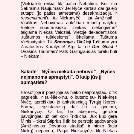
(Veik)alioti reikia tik pačia Nebūtimi. Kur čia
Sakralinis Naujumas? Jei Nyčė kartais dar galėjo
sutapti (jo paties atmetama) desakralizacija ir
ressentiment
'u, tai Niekanyčė – jau Amžinai! –
Visiškas Nebuvimas aukščiau minėtų dalykų.
Vietoje nuosmukiško „niekas niekingiems"
teigiama Niekas Valdžiai. Vietoje dekadentiškos
„tuštumos tuštiesiems" iškeliama Tuštuma
Viešpatystei. Tik
Shoonya
/ Didžioji Tuštuma yra
Zaratustros Karalystė! Argi tai ne
Der Geist
/
Dvasios Triumfas? Pats Galingiausias turėtų būti
– Niekam!
Sakote: „Nyčės niekada nebuvo", „Nyčės
neįmanoma apmąstyti". O kaip jūs jį
apmąstėte?
Filosofijoje ir poezijoje aš nieko neapmąstau, o tik
pagriebiu ir su-Niek-inu, o būtent: su-
Niek
-inęs
Nyčę, apreiškiau jo ankstesniąją Tyrąją Išorės-
Formą, egzistavusią dar Iki jo gimimo,
Niekanyčę. O tai, be abejonės, gerokai
pavojingiau už bet kokį Fridrichą. Juk kuo gera
Mirtis – tikrai Stiprius ji tik be perstojo apdovanoja
(Amžinosios Dovanos stadija!) ir nieko (kaip
Nieką) nepaima, Pagal Niekanyčę: tik Niekas