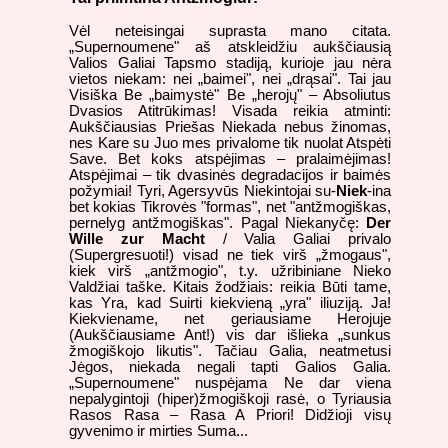
Vėl neteisingai suprasta mano citata.
„Supernoumene" aš atskleidžiu aukščiausią
Valios Galiai Tapsmo stadiją, kurioje jau nėra
vietos niekam: nei „baimei", nei „drąsai". Tai jau
Visiška Be „baimystė" Be „herojų" – Absoliutus
Dvasios Atitrūkimas! Visada reikia atminti:
Aukščiausias Priešas Niekada nebus žinomas,
nes Kare su Juo mes privalome tik nuolat Atspėti
Save. Bet koks atspėjimas – pralaimėjimas!
Atspėjimai – tik dvasinės degradacijos ir baimės
požymiai! Tyri, Agersyvūs Niekintojai su-
Niek
-ina
bet kokias Tikrovės "formas", net "antžmogiškas,
pernelyg antžmogiškas". Pagal Niekanyčę:
Der
Wille zur Macht
/ Valia Galiai privalo
(Supergresuoti!) visad ne tiek virš „žmogaus",
kiek virš „antžmogio", t.y. užribiniane Nieko
Valdžiai taške. Kitais žodžiais: reikia Būti tame,
kas Yra, kad Suirti kiekvieną „yra" iliuziją. Ja!
Kiekviename, net geriausiame Herojuje
(Aukščiausiame Ant!) vis dar išlieka „sunkus
žmogiškojo likutis". Tačiau Galia, neatmetusi
Jėgos, niekada negali tapti Galios Galia.
„Supernoumene" nuspėjama Ne dar viena
nepalygintoji (hiper)žmogiškoji rasė, o Tyriausia
Rasos Rasa – Rasa A Priori! Didžioji visų
gyvenimo ir mirties Suma...