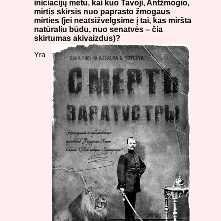
iniciacijų metu, kai kuo Tavoji, Antžmogio,
mirtis skirsis nuo paprasto žmogaus
mirties (jei neatsižvelgsime į tai, kas miršta
natūraliu būdu, nuo senatvės – čia
skirtumas akivaizdus)?
Yra