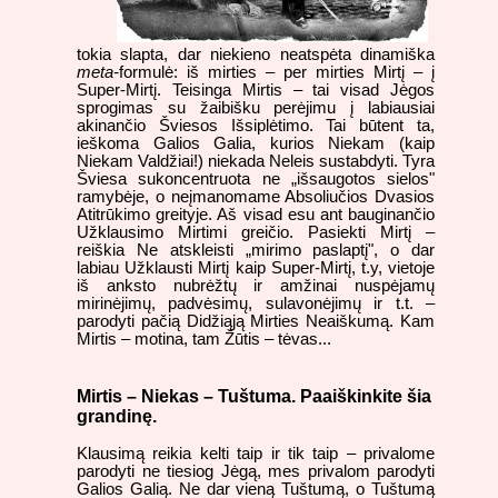
tokia slapta, dar niekieno neatspėta dinamiška
meta-
formulė: iš mirties – per mirties Mirtį – į
Super-Mirtį. Teisinga Mirtis – tai visad Jėgos
sprogimas su žaibišku perėjimu į labiausiai
akinančio Šviesos Išsiplėtimo. Tai būtent ta,
ieškoma Galios Galia, kurios Niekam (kaip
Niekam Valdžiai!) niekada Neleis sustabdyti. Tyra
Šviesa sukoncentruota ne „išsaugotos sielos"
ramybėje, o neįmanomame Absoliučios Dvasios
Atitrūkimo greityje. Aš visad esu ant bauginančio
Užklausimo Mirtimi greičio. Pasiekti Mirtį –
reiškia Ne atskleisti „mirimo paslaptį", o dar
labiau Užklausti Mirtį kaip Super-Mirtį, t.y, vietoje
iš anksto nubrėžtų ir amžinai nuspėjamų
mirinėjimų, padvėsimų, sulavonėjimų ir t.t. –
parodyti pačią Didžiąją Mirties Neaiškumą. Kam
Mirtis – motina, tam Žūtis – tėvas...
Mirtis – Niekas – Tuštuma. Paaiškinkite šia
grandinę.
Klausimą reikia kelti taip ir tik taip – privalome
parodyti ne tiesiog Jėgą, mes privalom parodyti
Galios Galią. Ne dar vieną Tuštumą, o Tuštumą